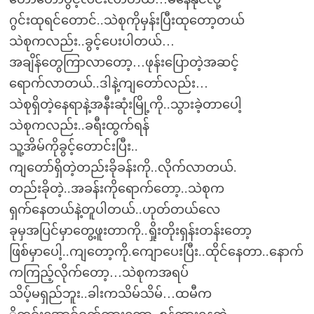
ဂွင်းထုရင်တောင်..သဲစုကိုမှန်းပြီးထုတော့တယ်
သဲစုကလည်း..ခွင့်ပေးပါတယ်…
အချိန်တွေကြာလာတော့…ဖုန်းပြောတဲ့အဆင့်
ရောက်လာတယ်..ဒါနဲ့ကျတော်လည်း…
သဲစုရှိတဲ့နေရာနဲ့အနီးဆုံးမြို့ကို..သွားခဲ့တာပေါ့
သဲစုကလည်း..ခရီးထွက်ရန်
သူ့အိမ်ကိုခွင့်တောင်းပြီး..
ကျတော်ရှိတဲ့တည်းခိုခန်းကို..လိုက်လာတယ်.
တည်းခိုတဲ့..အခန်းကိုရောက်တော့..သဲစုက
ရှက်နေတယ်နဲ့တူပါတယ်..ဟုတ်တယ်လေ
ခုမှအပြင်မှာတွေ့ဖူးတာကို..ရှိုးတိုးရှန်းတန်းတော့
ဖြစ်မှာပေါ့..ကျတော့ကို.ကျောပေးပြီး..ထိုင်နေတာ..နောက်
ကကြည့်လိုက်တော့…သဲစုကအရပ်
သိပ့်မရှည်ဘူး..ခါးကသိမ်သိမ်…ထမီက