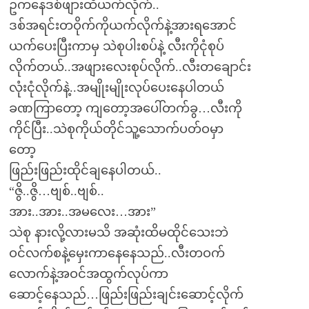
ဥကနေဒစ်ဖျားထိယက်လိုက်..
ဒစ်အရင်းတဝိုက်ကိုယက်လိုက်နဲ့အားရအောင်
ယက်ပေးပြီးကာမှ သဲစုပါးစပ်နဲ့ လီးကိုငုံစုပ်
လိုက်တယ်..အဖျားလေးစုပ်လိုက်..လီးတချောင်း
လုံးငုံလိုက်နဲ့..အမျိုးမျိုးလုပ်ပေးနေပါတယ်
ခဏကြာတော့ ကျတော့အပေါ်တက်ခွ…လီးကို
ကိုင်ပြီး..သဲစုကိုယ်တိုင်သူ့သောက်ပတ်ဝမှာ
တော့
ဖြည်းဖြည်းထိုင်ချနေပါတယ်..
“ဇွိ..ဇွိ…ဗျစ်..ဗျစ်..
အား..အား..အမလေး…အား”
သဲစု နားလို့လားမသိ အဆုံးထိမထိုင်သေးဘဲ
ဝင်လက်စနဲ့မှေးကာနေနေသည်..လီးတဝက်
လောက်နဲ့အဝင်အထွက်လုပ်ကာ
ဆောင့်နေသည်…ဖြည်းဖြည်းချင်းဆောင့်လိုက်