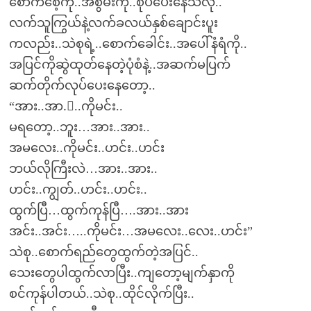
စောက်စေ့ကို..အစွမ်းကို..စုပ်ပေးနေသလို..
လက်သူကြွယ်နဲ့လက်ခလယ်နှစ်ချောင်းပူး
ကလည်း..သဲစုရဲ့..စောက်ခေါင်း..အပေါ်နံရံကို..
အပြင်ကိုဆွဲထုတ်နေတဲ့ပုံစံနဲ့..အဆက်မပြက်
ဆက်တိုက်လုပ်ပေးနေတော့..
“အား..အာ.း..ကိုမင်း..
မရတော့..ဘူး…အား..အား..
အမလေး..ကိုမင်း..ဟင်း..ဟင်း
ဘယ်လိုကြီးလဲ…အား..အား..
ဟင်း..ကျွတ်..ဟင်း..ဟင်း..
ထွက်ပြီ…ထွက်ကုန်ပြီ….အား..အား
အင်း..အင်း…..ကိုမင်း…အမလေး..လေး..ဟင်း”
သဲစု..စောက်ရည်တွေထွက်တဲ့အပြင်..
သေးတွေပါထွက်လာပြီး..ကျတော့မျက်နှာကို
စင်ကုန်ပါတယ်..သဲစု..ထိုင်လိုက်ပြီး..