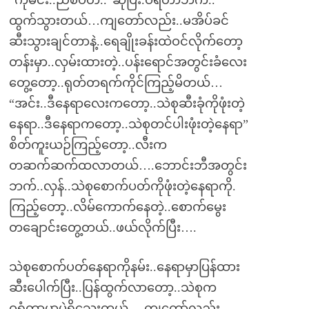
“ကိုမင်း..ညစ်ပတ်..”ဆိုပြီး.ဝရံတာဘက်..
ထွက်သွားတယ်…ကျတော်လည်း..မအိပ်ခင်
ဆီးသွားချင်တာနဲ့..ရေချိုးခန်းထဲဝင်လိုက်တော့
တန်းမှာ..လှမ်းထားတဲ့..ပန်းရောင်အတွင်းခံလေး
တွေ့တော့..ရုတ်တရက်ကိုင်ကြည့်မိတယ်…
“အင်း..ဒီနေရာလေးကတော့..သဲစုဆီးခုံကိုဖုံးတဲ့
နေရာ..ဒီနေရာကတော့..သဲစုတင်ပါးဖုံးတဲ့နေရာ”
စိတ်ကူးယဉ်ကြည့်တော့..လီးက
တဆက်ဆက်ထလာတယ်….ဘောင်းဘီအတွင်း
ဘက်..လှန်..သဲစုစောက်ပတ်ကိုဖုံးတဲ့နေရာကို.
ကြည့်တော့..လိမ်ကောက်နေတဲ့..စောက်မွေး
တချောင်းတွေ့တယ်..ဖယ်လိုက်ပြီး….
သဲစုစောက်ပတ်နေရာကိုနမ်း..နေရာမှာပြန်ထား
ဆီးပေါက်ပြီး..ပြန်ထွက်လာတော့..သဲစုက
ဝရံတာမှာပဲရှိသေးတယ်….ကျတော်လည်း..