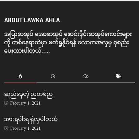
ABOUT LAWKA AHLA
အပြာစာအုပ် အောစာအုပ် ဖောင်းဒိုင်းစာအုပ်ကောင်းများ
ကို တစ်နေရာထဲမှာ ဖတ်ရှုနိုင်ရန် လောကအလှမှ စုစည်း
ပေးထားပါတယ်…..
ဆူညံနေတဲ့ ညတစ်ည
February 1, 2021
အားရပါးရ ရှိလှပါတယ်
February 1, 2021