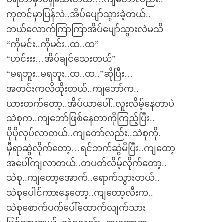
ကုတင်မှာပြန်လဲ..အိပ်ပျော်သွားခဲ့တယ်..
ဘယ်လောက်ကြာကြာအိပ်ပျော်သွားလဲမသိ
“ကိုမင်း..ကိုမင်း..ထ..ထ”
“ဟင်းးး…အိပ်ချင်သေးတယ်”
“မရဘူး..မရဘူး..ထ..ထ..”ဆိုပြီး…
အတင်းကလိထိုးတယ်..ကျတော်က..
ယားတက်တော့..အိပ်ယာပေါ်..လူးလိမ့်နေတာပဲ
သဲစုက..ကျတော်ဖြစ်နေတာကိုကြည့်ပြီး..
ပိုပိုလုပ်လာတယ်..ကျတော်လည်း..သဲစုကို.
မှီရာဆွဲလိုက်တော့…ရင်ဘက်ဆွဲမိပြီး..ကျတော့
အပေါ်ကျလာတယ်..တပတ်လိမ့်လိုက်တော့..
သဲစု..ကျတော့အောက်..ရောက်သွားတယ်..
သဲစုပေါင်ကားနေတော့..ကျတော့လီးက..
သဲစုစောက်ပက်ပေါ်ထောက်လျက်သား