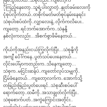
ဖြစ်သွားတယ်..သဲစုလည်း..ကျတော့က
ိုကြည့်နေတော့..သူရဲ့ပါးလွှာတဲ့..နှုတ်ခမ်းလေးကို
ငုံစုပ်လိုက်တယ်..တစိုက်မတ်မတ်စုပ်နမ်းနေရင်း
သဲစုပါးစပ်ထဲကို..လျှာလေးနဲ့..လိုက်ကလိပေး..
ကျတော့..ရင်ဘက်အောက်က..သဲနုနို့
နှစ်လုံးကလည်း…အိစက်စွာဖိမိနေတယ်…
ကိုယ်ကိုအနည်းငယ်ကြွလိုက်ပြီး…သဲစုနို့ကို
အကျီ င်္ပေါ်ကနေ..ပွတ်သပ်ပေးနေတယ်….
လိုင်းပေါ်မှာကတည်းက..သိနေကျတော့…
သဲစုက..မငြင်းဆန်ပဲ..ကျတော်လုပ်သမျှကို..
ငြိမ်ခံနေတယ်…ကျတော့လက်က..အောက်သို့
တဖြည်းဖြည်းပွတ်ပေးရင်..သဲစုဆီးစပ်ပေါ်
ရောက်တော့..ထမီကို..အသာချွတ်လိုက်ပြီး..
သဲစုစောက်ပတ်..အကွဲကြောင်းအတိုင်း..