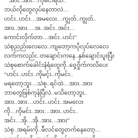
“”အား..အား…ကိုမင်းရယ်..
ဘယ်လိုတွေလုပ်နေတာလဲ…
ဟင်း..ဟင်း…အမလေး…ကျွတ်..ကျွတ်..
အား..အား….အ..အင်း..အင်း…
ကောင်းလိုက်တာ…အင်း..ဟင်း”
သဲစုညည်းလေလေ..ကျတော့ကပိုလုပ်လေလေ
လက်ကလည်း..တချောင်းကနေ..နှစ်ချောင်းပူးပြီး
သဲစုစောက်ခေါင်းနံရံတွေကို..ဝှေ့ဝှိုက်ကလိပေး
“ဟင်း..ဟင်း..ကိုမင့်း..ကိုမင်း..
မရတော့ဘူး…သဲစု..ရင်ထဲ…အား..အား
ဘာတွေဖြစ်ကုန်ပြီလဲ..မသိတော့ဘူး..
အား..အား…ဟင်း..ဟင်း..အမလေး
ကို…ကိုမင်း..အား…အား..ဟင်း..
အင်း…အို…အို..အား…အား”
သဲစု..အရမ်းကို..ဖီလင်တွေတက်နေတော့…