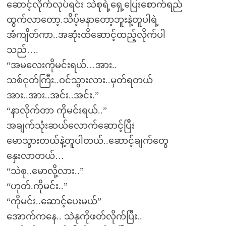
ဆောင့်လိုက်လုပ်ရင်း သဲစုရဲ့ရှေ့ပြေးစောက်ရည်
ထွက်လာတော့.သိပ့်မနာတော့ဘူးနဲ့တူပါရဲ့
အံကျိတ်ကာ..အဆုံးထိဆောင့်ထည့်လိုက်ပါ
သည်….
“အမလေးကိုမင်းရယ်…အား..
သစ်ငုတ်ကြီး..ဝင်သွားလား..မှတ်ရတယ်
အား..အား..အင်း..အင်း.”
“နာလိုက်တာ ကိုမင်းရယ်..”
အချက်သုံးဆယ်လောက်ဆောင့်ပြီး
မောသွားတယ်နဲ့တူပါတယ်..ဆောင့်ချက်တွေ
နှေးလာတယ်…
“သဲစု..မောလို့လား..”
“ဟုတ်.ကိုမင်း..”
“ကိုမင်း..ဆောင့်ပေးမယ်”
အောက်ကနေ.. သဲနုကိုဖတ်လိုက်ပြီး..