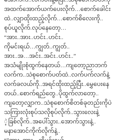
အထက်အောက်ယက်ပေးလိုက်…စောက်ခေါင်း
ထဲ..လျှာထိုးထည့်လိုက်…စောက်စိလေးကို..
စုပ်ယူလိုက်.လုပ်နေတော့…
“အား..အား..ဟင်း..ဟင်း..
ကိုမင်းရယ်…ကျွတ်..ကျွတ်..
အား..အ…အင်း..အင်း..ဟင်း..”
အသံမျိုးစုံထွက်နေတယ်…ကျတော့ညာဘက်
လက်က..သဲစုစောက်ပတ်ထဲ..လက်ပက်လက်နဲ့
လက်ခလယ်ကို..အရင်ထိုးထည့်ပြီး..မွှေပေးနေ
တယ်..စောက်ရည်တွေ..ပိုထွက်လာတော့..
ကျတော့လျှာက..သဲစုစောက်စိတစ်ခုတည်းကိုပဲ
သကြားလုံးစုပ်သလိုစုပ်လိုက်..သွားလေးနဲ့
ဲ့ခြစ်လိုက်..အပေါ်သွား..အောက်သွားနဲ့..
မနာအောင်ကိုက်လိုက်နဲ့..