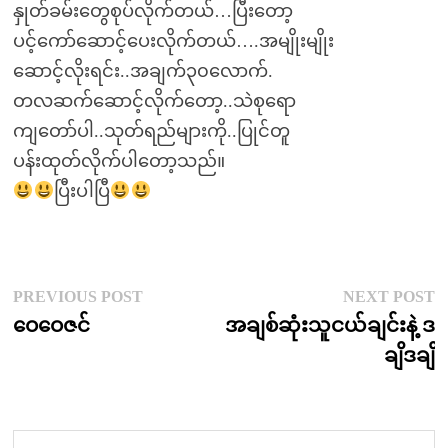
နှုတ်ခမ်းတွေစုပ်လိုက်တယ်…ပြီးတော့
ပင့်ကော်ဆောင့်ပေးလိုက်တယ်….အမျိုးမျိုး
ဆောင့်လိုးရင်း..အချက်၃၀လောက်.
တလဆက်ဆောင့်လိုက်တော့..သဲစုရော
ကျတော်ပါ..သုတ်ရည်များကို..ပြုင်တူ
ပန်းထုတ်လိုက်ပါတော့သည်။
ပြီးပါပြီ
Post
Previous
N
PREVIOUS POST
NEXT POST
post:
p
ဝေဝေဇင်
အချစ်ဆုံးသူငယ်ချင်းနဲ့ ဒ
navigation
ချိဒချိ