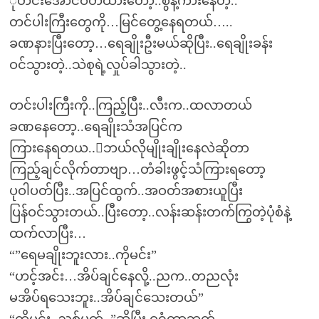
ိုတင်းအောင်ဝတ်ထားတော့..စွန့်ကားနေတဲ့..
တင်ပါးကြီးတွေကို…မြင်တွေ့နေရတယ်…..
ခဏနားပြီးတော့…ရေချိုးဦးမယ်ဆိုပြီး..ရေချိုးခန်း
ဝင်သွားတဲ့..သဲစုရဲ့လှုပ်ခါသွားတဲ့..
တင်းပါးကြီးကို..ကြည့်ပြီး..လီးက..ထလာတယ်
ခဏနေတော့..ရေချိုးသံအပြင်က
ကြားနေရတယ..်ဘယ်လိုမျိုးချိုးနေလဲဆိုတာ
ကြည့်ချင်လိုက်တာဗျာ…တံခါးဖွင့်သံကြားရတော့
ပုဝါပတ်ပြီး..အပြင်ထွက်..အဝတ်အစားယူပြီး
ပြန်ဝင်သွားတယ်..ပြီးတော့..လန်းဆန်းတက်ကြွတဲ့ပုံစံနဲ့
ထက်လာပြီး…
“”ရေမချိုးဘူးလား..ကိုမင်း”
“ဟင့်အင်း…အိပ်ချင်နေလို့..ညက..တညလုံး
မအိပ်ရသေးဘူး..အိပ်ချင်သေးတယ်”