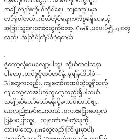
ဖေ့စ်ဘုတ်လေးဖွင့်..အောစာအုပ်တွေကူး..
အချို့လည်းကိုယ်တိုင်ရေး..ကျတော့fbမှာ
တင်ခဲ့ပါတယ်..ကိုယ်တိုင်ရေးကကိစ္စမရှိပေမယ့်
အခြားသူရေးထားတွေကိုတော့..Credit.မပေးမိ၍..rpတွေ
လည်း..အကြိမ်ကြိမ်ခံခဲ့ရတယ်.
.
ဇွဲတော့လုံးဝမလျော့ပါဘူး..ကိုယ်ကဝါသနာ
ပါတော့..ထပ်ဖွင့်ထပ်တင်နဲ့..ခုချိန်ထိပါပဲ…
Friတွေကလည်း..ကျတော်ကအပ်တဲ့သူရှိသလို
ကျတော့လာအပ်တဲ့သူတွေလည်းရှိပါတယ်..
အချို့ဆိုတော်တော်မုန်းဖို့ကောင်းတယ်ဗျ..
လာလည်းအပ်သေးတယ်..စကားပြောတော့လဲ
ပြန်မပြောဘူး…ကျတော်အပ်တဲ့သူဆို..
ထားပါတော့..(friတွေလည်းကြုံဖူးမှာပါ)