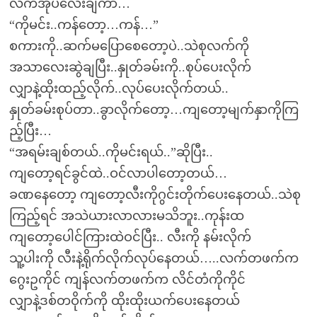
လက်အုပ်လေးချီကာ…
“ကိုမင်း..ကန်တော့…ကန်…”
စကားကို..ဆက်မပြောစေတော့ပဲ..သဲစုလက်ကို
အသာလေးဆွဲချပြီး..နှုတ်ခမ်းကို..စုပ်ပေးလိုက်
လျှာနဲ့ထိုးထည့်လိုက်..လုပ်ပေးလိုက်တယ်..
နှုတ်ခမ်းစုပ်တာ..ခွာလိုက်တော့…ကျတော့မျက်နှာကိုကြ
ည့်ပြီး…
“အရမ်းချစ်တယ်..ကိုမင်းရယ်..”ဆိုပြီး..
ကျတော့ရင်ခွင်ထဲ..ဝင်လာပါတော့တယ်…
ခဏနေတော့ ကျတော့လီးကိုဂွင်းတိုက်ပေးနေတယ်..သဲစု
ကြည့်ရင် အသဲယားလာလားမသိဘူး..ကုန်းထ
ကျတော့ပေါင်ကြားထဲဝင်ပြီး.. လီးကို နမ်းလိုက်
သူ့ပါးကို လီးနဲ့ရိုက်လိုက်လုပ်နေတယ်…..လက်တဖက်က
ဂွေးဥကိုင် ကျန်လက်တဖက်က လိင်တံကိုကိုင်
လျှာနဲ့ဒစ်တဝိုက်ကို ထိုးထိုးယက်ပေးနေတယ်