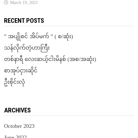
March 19, 2021
RECENT POSTS
” အပျိုစင် အိပ်မက် ” ( စ/ဆုံး)
သန်လိုက်တဲ့ဟာကြီး
တစ်နာရီ လေးဆယ့်ငါးမိနစ် (အစ/အဆုံး)
စာအုပ်ငှားဆိုင်
ဦးစိုင်းလုံ
ARCHIVES
October 2023
June 2022