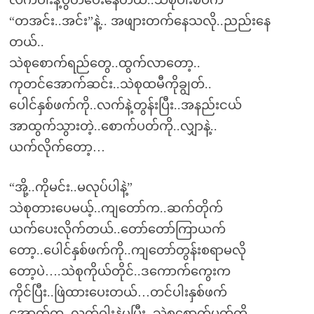
လက်ဝါးနဲ့ပွတ်ပေးနေတယ်..သဲစုပါးစပ်က
“တအင်း..အင်း”နဲ့.. အဖျားတက်နေသလို..ညည်းနေ
တယ်..
သဲစုစောက်ရည်တွေ..ထွက်လာတော့..
ကုတင်အောက်ဆင်း..သဲစုထမီကိုချွတ်..
ပေါင်နှစ်ဖက်ကို..လက်နဲ့တွန်းပြီး..အနည်းငယ်
အာထွက်သွားတဲ့..စောက်ပတ်ကို..လျှာနဲ့..
ယက်လိုက်တော့…
“အို့..ကိုမင်း..မလုပ်ပါနဲ့”
သဲစုတားပေမယ့်..ကျတော်က..ဆက်တိုက်
ယက်ပေးလိုက်တယ်..တော်တော်ကြာယက်
တော့..ပေါင်နှစ်ဖက်ကို..ကျတော်တွန်းစရာမလို
တော့ပဲ….သဲစုကိုယ်တိုင်..ဒကောက်ကွေးက
ကိုင်ပြီး..ဖြဲထားပေးတယ်…တင်ပါးနှစ်ဖက်
အောက်က..လက်ဝါးနဲ့မပြီး..သဲစုစောက်ပတ်ကို