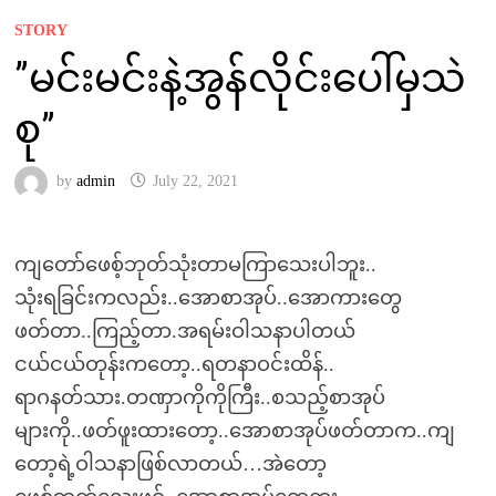
STORY
”မင်းမင်းနဲ့အွန်လိုင်းပေါ်မှသဲ
စု”
by
admin
July 22, 2021
ကျတော်ဖေစ့်ဘုတ်သုံးတာမကြာသေးပါဘူး..
သုံးရခြင်းကလည်း..အောစာအုပ်..အောကားတွေ
ဖတ်တာ..ကြည့်တာ.အရမ်းဝါသနာပါတယ်
ငယ်ငယ်တုန်းကတော့..ရတနာဝင်းထိန်..
ရာဂနတ်သား.တဏှာကိုကိုကြီး..စသည့်စာအုပ်
များကို..ဖတ်ဖူးထားတော့..အောစာအုပ်ဖတ်တာက..ကျ
တော့ရဲ့ဝါသနာဖြစ်လာတယ်…အဲတော့