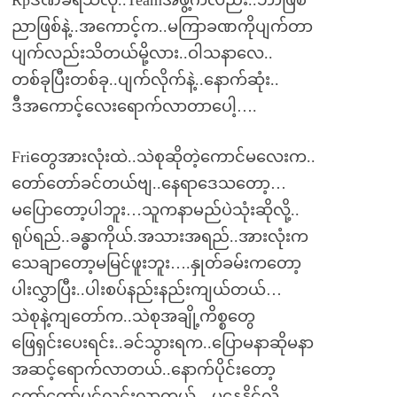
Rpဒဏ်ခံရသလို..Teamအဖွဲ့ကလည်း..ဘာဖြစ်
ညာဖြစ်နဲ့..အကောင့်က..မကြာခဏကိုပျက်တာ
ပျက်လည်းသိတယ်မို့လား..ဝါသနာလေ..
တစ်ခုပြီးတစ်ခု..ပျက်လိုက်နဲ့..နောက်ဆုံး..
ဒီအကောင့်လေးရောက်လာတာပေါ့….
Friတွေအားလုံးထဲ..သဲစုဆိုတဲ့ကောင်မလေးက..
တော်တော်ခင်တယ်ဗျ..နေရာဒေသတော့…
မပြောတော့ပါဘူး…သူကနာမည်ပဲသုံးဆိုလို့..
ရုပ်ရည်..ခန္ဓာကိုယ်.အသားအရည်..အားလုံးက
သေချာတော့မမြင်ဖူးဘူး….နှုတ်ခမ်းကတော့
ပါးလွှာပြီး..ပါးစပ်နည်းနည်းကျယ်တယ်…
သဲစုနဲ့ကျတော်က..သဲစုအချို့ကိစ္စတွေ
ဖြေရှင်းပေးရင်း..ခင်သွားရက..ပြောမနာဆိုမနာ
အဆင့်ရောက်လာတယ်..နောက်ပိုင်းတော့
တော်တော်ပွင့်လင်းလာတယ်…မနေနိုင်လို့