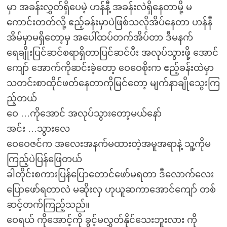
မှာ အခန်းလွှတ်ရှိပေမဲ့ ဟန်နီ့ အခန်းလဲရှိနေတာမို့ မ
ကောင်းတတ်လို့ ဧည့်ခန်းမှာပဲဖြစ်သလိုအိပ်နေတာ ဟန်နီ
အိမ်မှာမရှိတော့မှ အပေါ်ထပ်တက်အိပ်တာ ဒီမနက်
ရေချိုးပြင်ဆင်စရာရှိတာပြင်ဆင်ပီး အလုပ်သွားဖို့ အောင်
ကျော် အောက်ကိုဆင်းခဲ့တော့ ဝေဝေစိုးက ဧည့်ခန်းထဲမှာ
သတင်းစာထိုင်ဖတ်နေတာကိုမြင်တော့ မျက်နာချိုသွေးကြ
ည့်တယ်
ဝေ …ကိုအောင် အလုပ်သွားတော့မယ်နော်
အင်း …သွားလေ
ဝေဝေဇင်က အလေးအနက်မထားတဲ့အမူအရာနဲ့ သူ့ကိုမ
ကြည့်ပဲပြန်ဖြေတယ်
ခါတိုင်းစကားပြန်ပြောတောင်ဖော်မရတာ ဒီလောက်လေး
ပြောဖော်ရတာလဲ မဆိုးလှ ဟုယူဆကာအောင်ကျော် တစ်
ဆင့်တက်ကြည့်သည်။
ဝေရယ် ကိုအောင့်ကို ခွင့်မလွှတ်နိုင်သေးဘူးလား ကို