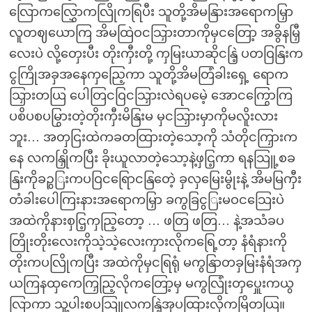
လြောကလြွှောကလြိုကရြပီး သူတို့အိမနြားအရောကမြှာ
လူတဈယောကြ အိမထြဲဝငသြှားတာကိုမှငတြော့ အခွိနမြှီ
လေးပဲ လို့တှေးပီး တိုးကှီးတို့ ကှမြးယာဆိုငနြဲ့ ပတဝြနြးက
ငွကြိုအခှအနေကှညြေ့ကာ သူတို့အိမတြံခါးရှေ့ ရောက
သြှားတယြ ပေါတြငဝြငသြှားလဲရပမေဲ့ အောငကြွောကြ
ပစိပစပမြွားတဲ့တိုးကှီးမိနြးမ မှငသြှားမှာကိုမလိူးလား
ဘူး… အတှငြးထဲကခတထြားတဲ့သော့ကို သံတိုငကြှားက
နေ လကနြှိုကပြီး ခိုးယူလာတဲ့သော့နဲ့ဖှငြ့ကာ ရနသြူ့စခ
နြးကိုခဉွြးကပဝြငရြောငနြတေဲ့ ခှလှမြေးမွိုးနဲ့ အိမမြကှီး
တံခါးပေါကြးနားအရောကမြှာ ခကွခြငွြးမဝငသြေးပဲ
အထဲကိုနားစှငြ့ကှညြ့တော့ … ဖတြ ဖတြ… နဲ့အသံခပ
တြိုးတိုးလေးကိုသဲ့သဲ့လေးကှားလိုကရြေ့တာ့ နံရံနားကို
တိုးကပလြိုကပြီး အထဲကိုမှငရြရုံ မကွနြာတခှမြးနံရံအကှ
ယကြနထှကေကြှညြ့လိုကတြော့မှ မကွလြုံးတှပှေူးကယွ
လြာကာ သူ့ပါးစပသြူလကနြဲ့အုပထြားလိုကမြိတယြ။