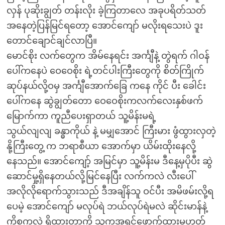
လှန် ပုဆိုးချွတ် တန်းလိုး ခဲ့ကြတာလေ အခုပရိတ်သတ်
အနေတဲ့ပြန်မြင်ရတော့ အောင်ကျော် မလိုးရသေးပဲ ဒူး
တောင်ချောင်ချင်လာပြီ။
မောင်စိုး လက်တွေက အိမ်နေရင်း အင်္ကျီနဲ့ တွဲရက် ဂါဝန်
ပေါ်ကနေပဲ ဝေဝေစိုး ရဲ့တင်ပါးကြီးတွေကို စိတ်ကြိုက်
ဆုပ်နယ်လို့ဝမှ အင်္ကျီအောက်ခြေ ကနေ ကိုင် ပီး ခေါင်း
ပေါ်ကနေ ဆွဲချွတ်တော ဝေဝေစိုးကလက်လေးနှစ်ဖက်
မြောက်ကာ ကူညီပေးရှာတယ် သူ့မိန်းမရဲ့
သွယ်လျလျ ခန္ဓာကိုယ် နဲ့ မမျှအောင် ကြီးမား ဖွံထွားလှတဲ့
နို့ကြီးတွေ့ က ဘရာစီယာ အောက်မှာ ယိမ်းထိုးနေလို့
နေသည်။ အောင်ကျော့် အမြင်မှာ သူ့မိန်းမ ဒီနေ့မှပိုပီး ဆွဲ
ဆောင်မှု့ရှိနေတယ်လို့မြင်နေပြီး လက်ကလဲ လီးပေါ်
အလိုလိုရောက်သွားသည် ဒီအချိန်သူ ဝင်ပီး အမိဖမ်းလို့ရ
ပေမဲ့ အောင်ကျော် မလုပ်ရဲ ဘယ်လုပ်ရဲမလဲ ဆိုင်းမာန်နဲ့
ကိစ္စကလဲ ရှိထားတာကို သူ့ကအရင်ဖောက်ထားမဟုတ်