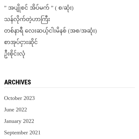
” အပျိုစင် အိပ်မက် ” ( စ/ဆုံး)
သန်လိုက်တဲ့ဟာကြီး
တစ်နာရီ လေးဆယ့်ငါးမိနစ် (အစ/အဆုံး)
စာအုပ်ငှားဆိုင်
ဦးစိုင်းလုံ
ARCHIVES
October 2023
June 2022
January 2022
September 2021