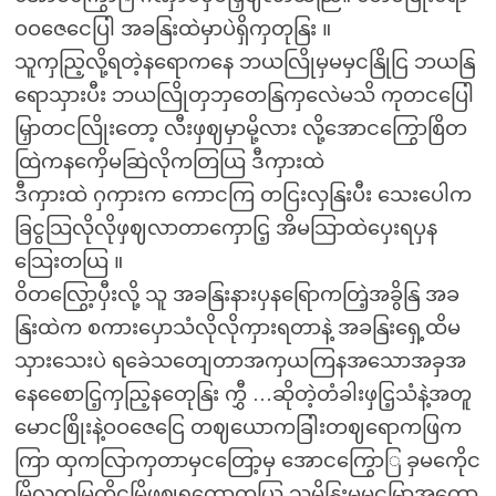
ဝဝဇေငေပြါ အခနြးထဲမှာပဲရှိကှတုနြး ။
သူကှညြ့လို့ရတဲ့နရောကနေ ဘယလြိုမှမမှငနြိုငြ ဘယနြ
ရောသှားပီး ဘယလြိုတှဘှတေနြကှလေဲမသိ ကုတငပြေါ
မြှာတငလြိုးတော့ လီးဖှဈမှာမို့လား လို့အောငကြွောစြိတ
ထြဲကနကှေိမဆြဲလိုကတြယြ ဒီကှားထဲ
ဒီကှားထဲ ဂှကှားက ကောငကြ တငြးလှနြးပီး သေးပေါက
ခြငွသြလိုလိုဖှဈလာတာကှောငြ့ အိမသြာထဲပှေးရပှန
သြေးတယြ ။
ဝိတလြွော့ပှီးလို့ သူ အခနြးနားပှနရြောကတြဲ့အခွိနြ အခ
နြးထဲက စကားပှောသံလိုလိုကှားရတာနဲ့ အခနြးရှေ့ထိမ
သှားသေးပဲ ရခေဲသတျေတာအကှယကြနအသောအခှအ
နေစေောငြ့ကှညြ့နတေုနြး ကွှီ …ဆိုတဲ့တံခါးဖှငြ့သံနဲ့အတူ
မောငစြိုးနဲ့ဝဝဇေငြေ တဈယောကခြါးတဈရောကဖြက
ကြာ ထှကလြာကှတာမှငတြော့မှ အောငကြွောြ ခှမကေိုင
မြိလကမြကိုငမြိဖှဈရတော့တယြ သူ့မိနြးမမှငမြှာအကှော