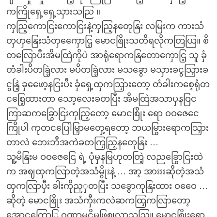
ကကြိုရှေ့ရှေ့သှားသညြ ။
ကှညြ့ကောငြးကောငြးနဲ့ကှညြ့နတေုနြး လမြးက ကားသံ
တှဟှနြေးသံတှကှေောငြ့ မောငစြိုးသတိရလိုကတြယြ။ စိ
တလြောပီးအိမထြဲကိုပဲ အာရုံရောကနြတောကှောငြ့ သူ ခှံ
တံခါးပိတခြဲ့လား မပိတခြဲ့လား မသခွော မသှားခငွသြှားခ
ငွနြဲ့ ခှဖေော့နငြးပီး ခှံရှေ့ထှကသြှားတော့ တံခါးကစေ့ရုံတ
ငစြေ့ထားတာ သော့လေးခတပြီး အိမထြဲအသာပှနဝြင
ကြာဆကခြွောငြးကှညြ့တော့ မောငစြိုး ရော ဝဝဇေငေ
ကြိုပါ ကုတငပြေါမြှာမတှေ့ရတော့ ဘယမြွားရောကသြှား
တာလဲ ဘေးဘီအကဲခတကြှညြ့နတေုနြး …
သူ့မိနြးမ ဝဝဇေငြေ ရဲ့ ပုံမှနမြဟုတတြဲ့ လညခြွောငြးထဲ
က အဈထှကလြာတဲ့အသံမွိုးနဲ့ … အာ့ အားးးဆိုတဲ့အသံ
ထှကလြာပှီး ခါးကိုညှှတပြီး သခွောကုနြးထား ဝဝေေ …
ဆိုတဲ့ မောငစြိုး အသံကှီးကလဲဆကထြှကလြာတော့
အောငကြွောြ ဂဏှာမငှိမဖြှဈလာသညြ။ မောငစြိုးရော