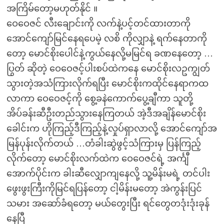
အကြိမ်တော့မဟုတ်နိုင် ။
ဝေဝေဇင် လီးချောင်းကို လက်နဲ့ပင့်တင်ထားတာကို
အောင်ကျော်မြင်နေရပေမဲ့ လစိ ကိုလျှာနဲ့ ရက်နေတာကို
တော့ မောင်စိုးပေါင်နဲ့ကွယ်နေလို့မမြင်ရ ခဏနေတော့ …
ပြွတ် ဆိုတဲ့ ဝေဝေဇင့်ပါးစပ်ထဲကနေ မောင်စိုးလဥကျွတ်
သွားတဲ့အသံကြားလိုက်ရပြီး မောင်စိုးကထိုင်နေရာကထ
လာကာ ဝေဝေဇင့်ကို စွေ့ခနဲကောက်ပွေ့ချီကာ သူတို့
အိပ်ခန်းဆီဦးတည်သွားနေကြတယ် အဲ့ဒီအချိန်မောင်စိုး
ခေါင်းက ဟိုကြည့်ဒီကြည့်နဲ့လှုပ်ရှာလာလို့ အောင်ကျော်အ
မြန်ပုန်းလိုက်တယ် …တံခါးဆွဲဖွင့်သံကြားမှ ပြန်ကြည့်
လိုက်တော့ မောင်စိုးလက်ထဲက ဝေဝေဇင်ရဲ့ အင်္ကျီ
အောက်ပိုင်းက ခါးဆီလျှောကျနေလို့ သူ့မိန်းမရဲ့ တင်ပါး
ဖွေးဖွးကြီးကိုမြင်ရပြန်တော့ ငါ့မိန်းမတော့ အဲကွန်းပြင်
သမား အဆော်ခံရတော့ မယ်တွေးပြီး ရင်တွေတဒုံးဒုံးခုန်
နေပြီ