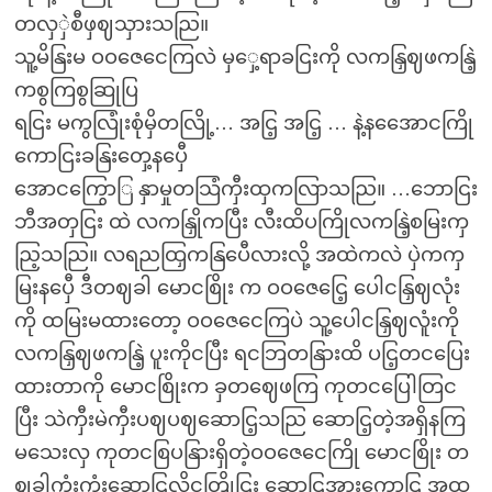
တလှှဲစီဖှဈသှားသညြ။
သူ့မိနြးမ ဝဝဇေငေကြလဲ မှှေ့ရာခငြးကို လကနြှဈဖကနြဲ့
ကစွကြစွဆြုပြ
ရငြး မကွလြုံးစုံမှိတလြို့… အငြ့ အငြ့ … နဲ့နအေောငကြို
ကောငြးခနြးတှေ့နပှေီ
အောငကြွောြ နှာမှုတသြံကှီးထှကလြာသညြ။ …ဘောငြး
ဘီအတှငြး ထဲ လကနြှိုကပြီး လီးထိပကြိုလကနြဲ့စမြးကှ
ညြ့သညြ။ လရညထြှကနြပေီလားလို့ အထဲကလဲ ပှဲကကှ
မြးနပှေီ ဒီတဈခါ မောငစြိုး က ဝဝဇေငြေ့ ပေါငနြှဈလုံး
ကို ထမြးမထားတော့ ဝဝဇေငေကြပဲ သူ့ပေါငနြှဈလူံးကို
လကနြှဈဖကနြဲ့ ပူးကိုငပြီး ရငဘြတနြားထိ ပငြ့တငပြေး
ထားတာကို မောငစြိုးက ခှတဈေဖကြ ကုတငပြေါတြင
ပြီး သဲကှီးမဲကှီးပဈပဈဆောငြ့သညြ ဆောငြ့တဲ့အရှိနကြ
မသေးလှ ကုတငစြပနြားရှိတဲ့ဝဝဇေငေကြို မောငစြိုး တ
ဈခါကှုံးကှုံးဆောငြ့လိုငတြိုငြး ဆောငြ့အားကှောငြ့ အထ