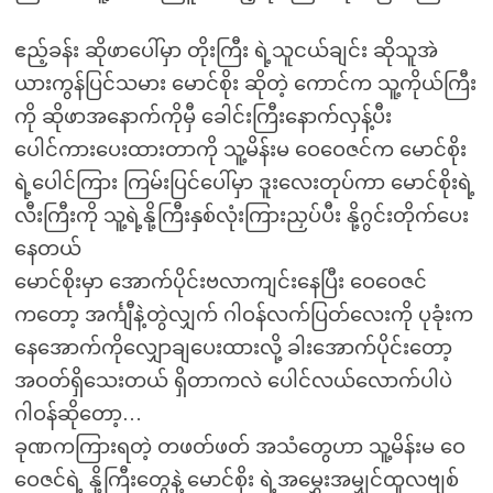
ဧည့်ခန်း ဆိုဖာပေါ်မှာ တိုးကြီး ရဲ့သူငယ်ချင်း ဆိုသူအဲ
ယားကွန်ပြင်သမား မောင်စိုး ဆိုတဲ့ ကောင်က သူ့ကိုယ်ကြီး
ကို ဆိုဖာအနောက်ကိုမှီ ခေါင်းကြီးနောက်လှန့်ပီး
ပေါင်ကားပေးထားတာကို သူ့မိန်းမ ဝေဝေဇင်က မောင်စိုး
ရဲ့ပေါင်ကြား ကြမ်းပြင်ပေါ်မှာ ဒူးလေးတုပ်ကာ မောင်စိုးရဲ့
လီးကြီးကို သူ့ရဲ့နို့ကြီးနှစ်လုံးကြားညှပ်ပီး နို့ဂွင်းတိုက်ပေး
နေတယ်
မောင်စိုးမှာ အောက်ပိုင်းဗလာကျင်းနေပြီး ဝေဝေဇင်
ကတော့ အင်္ကျီနဲ့တွဲလျှက် ဂါဝန်လက်ပြတ်လေးကို ပုခုံးက
နေအောက်ကိုလျှောချပေးထားလို့ ခါးအောက်ပိုင်းတော့
အဝတ်ရှိသေးတယ် ရှိတာကလဲ ပေါင်လယ်လောက်ပါပဲ
ဂါဝန်ဆိုတော့…
ခုဏကကြားရတဲ့ တဖတ်ဖတ် အသံတွေဟာ သူ့မိန်းမ ဝေ
ဝေဇင်ရဲ့ နို့ကြီးတွေနဲ့ မောင်စိုး ရဲ့အမွှေးအမျှင်ထူလဗျစ်