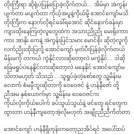
တိုးကြီးရာ ဆိုရုံပဲပြန်ပြောခဲ့လိုက်တယ်… အိမ်မှာ အဲကွန်း
ပျက်တာ မပျက်တာ ကိုယ့်အပူနဲ့ကိုယ်မို့ အောင်ကျော်မသိ
တိုးကြီးက နောက်လိုရင်ခေါ်ရအောင် ဆိုင်နောက်ခန်းမှာ
ကျားထိုးနေကြတဲ့လူတွေထဲက အသားညိုညို မေးရိုးကား
ကား အာနိုး ကေနဲ့ အဲကွန်းပြင်သမား မောင်စိုး ဆိုတဲ့လူကို
လက်ညိုးထိုးပြလို့ အောင်ကျော် မှတ်ပီးပြန်ခဲ့လိုက်တယ်
မိန်းမကို တကယ် ကွဲနိုင်လားဆိုတော့လဲ မကွဲနိုင်… ဒါဆို
ခြေမရှုပ်ပဲနေနိူင်လားဆိုတော့လဲ မနေနိုင် အောင်ကျော်မ
သိတာမဟုတ် သိသည် …သူရှုပ်ခဲ့တဲ့စော်တွေ သူ့မိန်းမ
လောက် စံမမှီဘူးဆိုတာကို ဝေဝေဇင် နဲ့ ဟန်နီဇော် တို့
ညီအမ နှစ်ယောက်မှာ သူ့မိန်းမ ဝေဝေဇင်က
ကိုယ်လုံးကိုယ်ပေါက် ခပ်သွယ်သွယ်နဲ့ ဖင်တွေ ရင်တွေက
ထွားတာ ဟန်နီကျတော့အဲ့လိုမဟုတ် အချိုးညီညီကိတ်တာ
အောင်ကျော် ဟန်နီရှိတုန်းကတော့ညအိပ်ရင် အပေါ်ထပ်