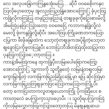
လေ အလုပနြောကကြနွအေုံးမယြ… ဆိုပီ ဝဝစေေိုးကနှင
သြလိုပှောတော့မှ အူလညလြညနြဲ့အောငကြွောြ ခှံပှငထြှ
ကခြဲ့လိုကတြယြ တဖှညြးဖှညြးနဲ့ တဈခုခုကိုစဉြးစားမိလို့
အိမထြဲပှနဝြငသြှားတော့ ဝဝဇေငြေ ကဘာကနွခြဲ့လို့လဲ
မေးလို့ ဖုံးကနွခြဲ့လို့ဆိုပီး အပေါထြပကြိုခဏတကယြော
ငပြှကာ ဖီးဖိုခနြးထဲက သော့တှဲတဈခုကအပိုရှိတဲ့သော့တ
ဈခွောငြးကိုဖှုတယြူပီး ဘောငြးဘီအိတထြဲထိုးထညြ့ကာ
ပှနထြှကသြှားေ့တာ့တယြ ။
ကားနဲ့အိမထြဲကနေ ထှကခြဲ့ပှီးလမြးပေါရြောကတြော့
အောငကြွောြ သူ့ကားကို သူတို့နတေဲ့ လမြးနဲ့တဈလမြး
ကွောမြှာရှိတဲ့ လကဖြကရြညဆြိုငရြှေ့မှာ ရပြ ဆိုငထြဲမှာ
လကဖြကရြညတြဈခှကဝြငသြောကသြောကလြို့ပီး
တော့ ကောငြးတာကလူတဈယောကကြို ပိုကဆြံပေး စ
ကားတှလေဲ ခပကြှာကှာသှားပှောပီး း သူတိုရပကြှကထြဲ
ကိုလမြးလွှောကထြှကသြှားတော့တယြ မိနဈနှဈဆယ