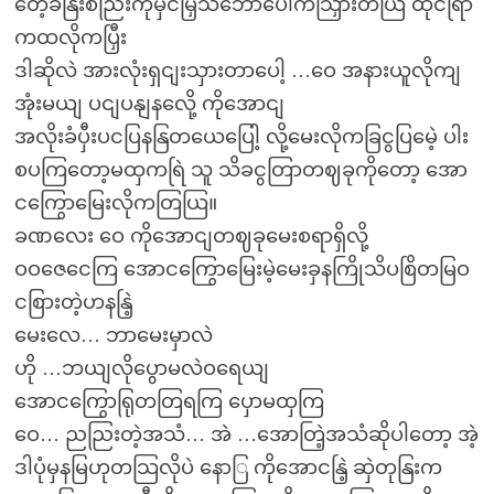
တေဲ့ခနြးစညြးကိုမှငမြှသဘောပေါကသြှားတယြ ထိုငရြာ
ကထလိုကပြှီး
ဒါဆိုလဲ အားလုံးရှငျးသှားတာပေါ့ …ဝေ အနားယူလိုကျ
အုံးမယျ ပငျပနျနလေို့ ကိုအောငျ
အလိုးခံပှီးပငပြနနြတယေပြေါ့ လို့မေးလိုကခြငွပြမေဲ့ ပါး
စပကြတော့မထှကရြဲ သူ သိခငွတြာတဈခုကိုတော့ အော
ငကြွောမြေးလိုကတြယြ။
ခဏလေး ဝေ ကိုအောငျတဈခုမေးစရာရှိလို့
ဝဝဇေငေကြ အောငကြွောမြေးမဲ့မေးခှနကြိုသိပစြိတမြဝ
ငစြားတဲ့ဟနနြဲ့
မေးလေ… ဘာမေးမှာလဲ
ဟို …ဘယျလိုပွောမလဲဝရေယျ
အောငကြွောရြုတတြရကြ ပှောမထှကြ
ဝေ… ညညြးတဲ့အသံ… အဲ …အောတြဲ့အသံဆိုပါတော့ အဲ့
ဒါပုံမှနမြဟုတသြလိုပဲ နောြ ကိုအောငနြဲ့ ဆှဲတုနြးက