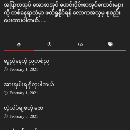
အပြာစာအုပ် အောစာအုပ် ဖောင်းဒိုင်းစာအုပ်ကောင်းများ
ကို တစ်နေရာထဲမှာ ဖတ်ရှုနိုင်ရန် လောကအလှမှ စုစည်း
ပေးထားပါတယ်…..
ဆူညံနေတဲ့ ညတစ်ည
February 1, 2021
အားရပါးရ ရှိလှပါတယ်
February 1, 2021
လဲ့သိပ်ချစ်တဲ့ ဇော်
February 5, 2021