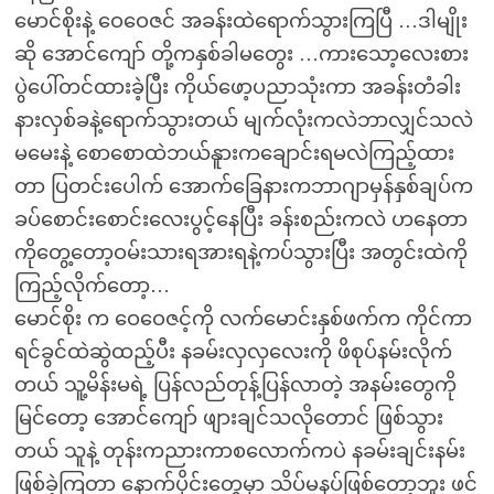
မောင်စိုးနဲ့ ဝေဝေဇင် အခန်းထဲရောက်သွားကြပြီ …ဒါမျိုး
ဆို အောင်ကျော် တို့ကနှစ်ခါမတွေး …ကားသော့လေးစား
ပွဲပေါ်တင်ထားခဲ့ပြီး ကိုယ်ဖော့ပညာသုံးကာ အခန်းတံခါး
နားလှစ်ခနဲ့ရောက်သွားတယ် မျက်လုံးကလဲဘာလျှင်သလဲ
မမေးနဲ့ စောစောထဲဘယ်နူားကချောင်းရမလဲကြည့်ထား
တာ ပြတင်းပေါက် အောက်ခြေနားကဘာဂျာမှန်နှစ်ချပ်က
ခပ်စောင်းစောင်းလေးပွင့်နေပြီး ခန်းစည်းကလဲ ဟနေတာ
ကိုတွေ့တော့ဝမ်းသားရအားရနဲ့ကပ်သွားပြီး အတွင်းထဲကို
ကြည့်လိုက်တော့…
မောင်စိုး က ဝေဝေဇင့်ကို လက်မောင်းနှစ်ဖက်က ကိုင်ကာ
ရင်ခွင်ထဲဆွဲထည့်ပီး နခမ်းလှလှလေးကို ဖိစုပ်နမ်းလိုက်
တယ် သူ့မိန်းမရဲ့ ပြန်လည်တုန့်ပြန်လာတဲ့ အနမ်းတွေကို
မြင်တော့ အောင်ကျော် ဖျားချင်သလိုတောင် ဖြစ်သွား
တယ် သူနဲ့ တုန်းကညားကာစလောက်ကပဲ နခမ်းချင်းနမ်း
ဖြစ်ခဲ့ကြတာ နောက်ပိုင်းတွေမှာ သိပ်မနပ်ဖြစ်တော့ဘူး ဖင်