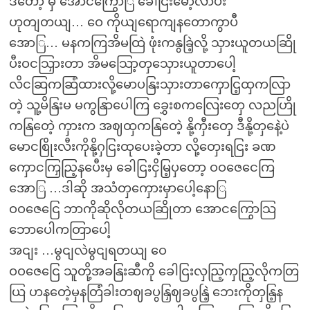
ဒီတော့ မှ အောငကြွောြ ခေါငြးမော့လာပီး
ဟုတျတယျ… ဝေ ကိုယျရောကျနတောကွာပီ
အောြ… မနကကြအိမထြဲ ဖုံးကနွခြဲ့လို့ သှားယူတယဆြို
ပီးဝငသြှားတာ အိမသြော့တှသှေားယူတာပေါ့
လိငဆြကဆြံထားလို့မောပနြးသှားတာကှောငြ့ထှကလြာ
တဲ့ သူ့မိနြးမ မကွနြာပေါကြ ခွှေးစကလြေးတှေ လညဟြို
ကနြတေဲ့ ကှားက အဈထှကနြတေဲ့ နို့ကှီးတှေ ဒီနို့တှနေဲ့ပဲ
မောငစြိုးလီးကိုနို့ဂှငြးထုပေးခဲ့တာ လို့တှေးရငြး ခဏ
ကှောငကြှညြ့နပေီးမှ ခေါငြးငှိမြ့ပှတော့ ဝဝဇေငေကြ
အောြ …ဒါဆို အသံတှကှေားမှာပေါ့နောြ
ဝဝဇေငြေ ဘာကိုဆိုလိုတယဆြိုတာ အောငကြွောသြ
ဘောပေါကတြာပေါ့
အငျး …မွငျလဲမွငျရတယျ ဝေ
ဝဝဇေငြေ သူတို့အခနြးဆီကို ခေါငြးလှညြ့ကှညြ့လိုကတြ
ယြ ဟနတေဲ့မှနတြံခါးတဈခပွနြှဈခပွနြဲ့ ဘေးကိုတှနြ့န