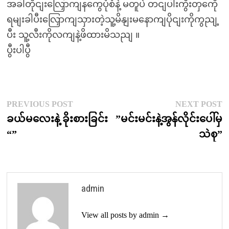
အခါတိုငျးလြှောကျနကွေပုံစံနဲ့ မတူပဲ တငျပါးကွီးတှကေို
ရမျးခါပီးလြှောကျသှားတဲ့သူ့မိနျးမနောကျပိုငျးကိုကွညျ့
ပီး သူ့လီးကိုလကျနဲ့ဖိထားမိသညျ ။
ပွီးပါပွီ
Post
Previous
N
PREVIOUS POST
NEXT POST
post:
p
ခယ်မလေးနဲ့ ခိုးစားခြင်း
”မင်းမင်းနဲ့အွန်လိုင်းပေါ်မှ
navigation
“”
သဲစု”
admin
View all posts by admin →