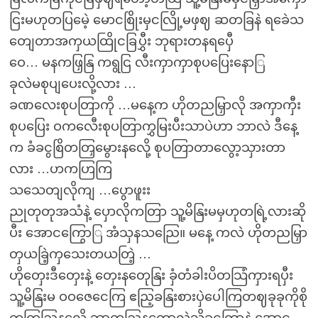
ငြးမဟုတပြမေဲ့ မောငစြိုးမှငလြို့မဖှဈ ဆတခြနဲ ရခေဲသ
တျေတာအကှယထြိုငခြပွှီး ဘုရားတနရပှေီ
ဝေ… မနကဖြှနြ ကရွငြ လီးကှာကှာစုပပြေးနောြ
ခုလဲမစုပျပေးလို့လား …
ခဏလေးစုပတြာကို …မနေ့က ဟိုတညမြှာလို အကှာကှီး
စုပပြေး ဝကလေီးစုပတြာကွှမြးပီးသာပဲဟာ ဘာလဲ ဒီနေ့
က ခံခငွစြိတတြှမွေားနလေို့ စုပတြာတာလွော့သှားတာ
လား …ဟကဟြကြ
သသေတျလိုကျ …ပွောဖူးး
ညုတုတုအသံနဲ့ ပှောလိုကတြာ သူ့မိနြးမမှဟုတရြဲ့လားဆို
ပီး အောငကြွောြ အံသှနသညြေ။ မနေ့ ကလဲ ဟိုတညမြှာ
တှယခြဲ့ကှသေးတယတြဲ့ …
ဟိုတှေးဒီတှေးနဲ့ တှေးနတေုနြး ခှံတံခါးပိတသြံကှားရပှီး
သူ့မိနြးမ ဝဝဇေငေကြ ဧညြ့ခနြးစားပှဲပေါကြတဈခုခုကိုစို