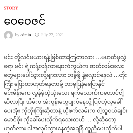
STORY
ဝေဝေဇင်
by
admin
July 22, 2021
မင်း တို့လင်မယားရန့်ဖြစ်ထားကြတာလား …မဟုတ်မှလွှဲ
ရော မင်း ရဲ့ကန့်လန်ကာနောက်ကွယ်က ဇာတ်လမ်းလေး
တွေများပေါ်သွားလို့များလား တခွိခွိ နဲ့လှောင်နေလဲ …တိုး
ကြီး ပြောတာဟုတ်နေတာမို့ ဘာမှပြန်မပြောနိုင်
မင်းမိန်းမက လွန်ခဲ့တဲ့သုံးလေး ရက်လောက်ကတောင်ငါ့
ဆီလာပြီး အိမ်က အဲကွန်းတွေပျက်နေလို့ ပြင်တဲ့လူခေါ်
ပေးအုံး ကိုတိုးကြီးဆိုတာနဲ့ ဟိုဖက်လမ်းက ငါ့သူငယ်ချင်း
မောင်စိုး ကိုခေါ်ပေးလိုက်ရသေးတယ် … လို့ဆိုတော့
ဟုတ်လား ငါအလုပ်သွားနေတဲ့အချိန် ကူညီပေးလိုက်ပါ