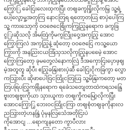
ကကြှညြ့နလေို့ ဘာကှညြ့နတောလဲသိခငွတြာနဲ့ အောင
ကြွောြ ခေါငြးလေးထှကပြီး တဈခကွရြှိုးလိုကမြှ သူ့ရဲ့
ပေါ့လွော့မှု့အတှကြ နောငတြရ ရတော့တယြ စာပှဲပေါကြ
သူ့ ကားသော့ကို ဝဝဇေငေစြိုကကြှညြ့နရောက ခကွခြ
ငွြးဆိုသလို အိမထြဲကိုမကွလြုံးဝှေ့အကှညြ့ အောင
ကြွောကြလဲ အကှညြ့နဲ့ ဆုံတော့ ဝဝဇေငြေ ကသူ့ယော
ကြွားကို အနညြးငယအြံသှသလိုကှညြ့နပမေေဲ့ အောင
ကြွောကြတော့ ခုမတှေ့လဲနောကလြဲ ဒီအကှောငြးပှောဖှဈ
မဲ့အတူတူ ဆိုပီး ဧညြ့ခနြးစားပှဲဆီ ခေါငြးငိုကခြကွာ လွှော
ကသြှားပီး ဆိုဖာပေါဝြငထြိုငတြယြ သူ့မိနြးကတော့ မတ
တြပရြပလြွှကရြှိနရောက ရခေဲသတျေတာထဲကရသနြေ့
ဗူးတဈဗူးကိုယာ သှားယူကာ တဈကှိုကမြော့လိုကပြှီး
အောငကြွောြ့ ဘေးဝငထြိုငကြာ တဈစုံတဈခုကိုနားလ
ညသြှားတဲ့ဟနနြဲ့ ပုံမှနလြသေံအတိုငြးပဲ
ကိုအောငျ …ရောကျနတော ကွာပီလား