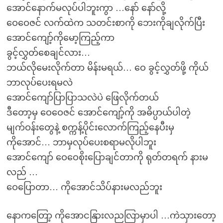
အောင်နောက်မလုပ်ပါဘူးကွာ …နော် နော်လို့
ဝေဝေဇင် လက်ထဲက သတင်းစာကို ဘေးကိုချလိုက်ပြီး
အောင်ကျော့်ကိုမော့ကြည့်ကာ
ခွင့်လွှတ်စေချင်လား…
ဘယ်လိုမေးလိုက်တာ မိန်းမရယ်… ဝေ ခွင့်လွှတ်ဖို့ ကိုယ်
ဘာလုပ်ပေးရမလဲ
အောင်ကျော်ပြာပြာသလဲပဲ ဖြေလိုက်တယ်
ဒီတော့မှ ဝေဝေဇင် အောင်ကျော့်ကို အဓိပ္ပာယ်ပါတဲ့
မျက်ဝန်းတွေနဲ့ စက္ကန့်ပိုင်းလောက်ကြည့်နေပီးမှ
ကိုအောင်… ဘာမှလုပ်ပေးစရာမလိုပါဘူး
အောင်ကျော် ဝေဝေစိုးပြောချင်တာကို ရုတ်တရက် နားမ
လည် …
ဝေပြောတာ… ကိုအောင်သိပ်နားမလည်ဘူး
နောကတြော့ ကိုအောငနြားလညလြာမှာပါ …ကဲသှားတော့