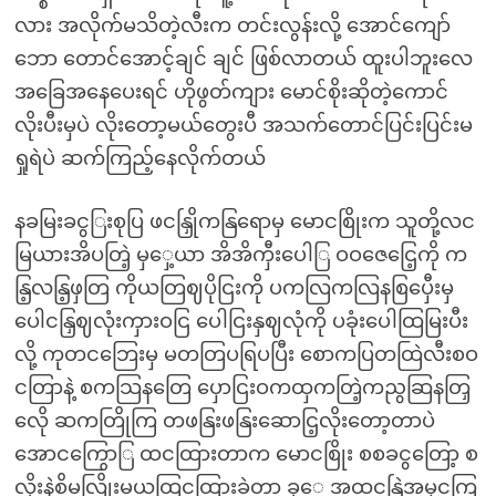
လား အလိုက်မသိတဲ့လီးက တင်းလွန်းလို့ အောင်ကျော်
ဘော တောင်အောင့်ချင် ချင် ဖြစ်လာတယ် ထူးပါဘူးလေ
အခြေအနေပေးရင် ဟိုဖွတ်ကျား မောင်စိုးဆိုတဲ့ကောင်
လိုးပီးမှပဲ လိုးတော့မယ်တွေးပီ အသက်တောင်ပြင်းပြင်းမ
ရှုရဲပဲ ဆက်ကြည့်နေလိုက်တယ်
နခမြးခငွြးစုပြ ဖငနြှိုကနြရောမှ မောငစြိုးက သူတို့လင
မြယားအိပတြဲ့ မှှေ့ယာ အိအိကှီးပေါြ ဝဝဇေငြေ့ကို က
နြ့လနြ့ဖှတြ ကိုယတြဈပိုငြးကို ပကလြကလြနစြပှေီးမှ
ပေါငနြှဈလုံးကှားဝငြ ပေါငြးနှဈလုံကို ပခုံးပေါထြမြးပီး
လို့ ကုတငဘြေးမှ မတတြပရြပပြီး စောကပြတထြဲလီးစဝ
ငတြာနဲ့ စကသြနတြေ ပှောငြးဝကထှကတြဲ့ကညွဆြနတြှ
လေို ဆကတြိုကြ တဖနြးဖနြးဆောငြ့လိုးတော့တာပဲ
အောငကြွောြ ထငထြားတာက မောငစြိုး စစခငွတြော့ စ
လိုးနဲ့စိမလြိုးမယထြငထြားခဲ့တာ ခုေ့ အထငနြဲ့အမှငကြ