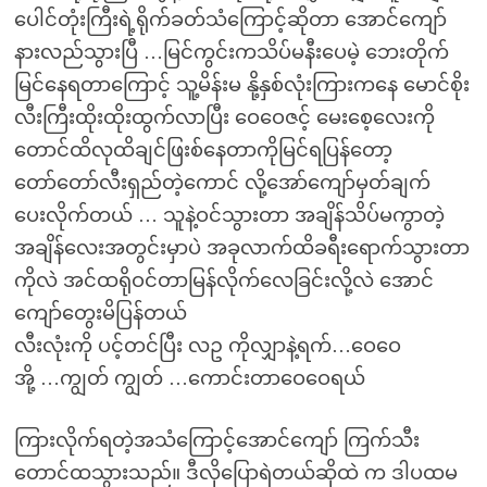
ပေါင်တုံးကြီးရဲ့ရိုက်ခတ်သံကြောင့်ဆိုတာ အောင်ကျော်
နားလည်သွားပြီ …မြင်ကွင်းကသိပ်မနီးပေမဲ့ ဘေးတိုက်
မြင်နေရတာကြောင့် သူ့မိန်းမ နို့နှစ်လုံးကြားကနေ မောင်စိုး
လီးကြီးထိုးထိုးထွက်လာပြီး ဝေဝေဇင့် မေးစေ့လေးကို
တောင်ထိလုထိချင်ဖြးစ်နေတာကိုမြင်ရပြန်တော့
တော်တော်လီးရှည်တဲ့ကောင် လို့အော်ကျော်မှတ်ချက်
ပေးလိုက်တယ် … သူနဲ့ဝင်သွားတာ အချိန်သိပ်မကွာတဲ့
အချိန်လေးအတွင်းမှာပဲ အခုလာက်ထိခရီးရောက်သွားတာ
ကိုလဲ အင်ထရိုဝင်တာမြန်လိုက်လေခြင်းလို့လဲ အောင်
ကျော်တွေးမိပြန်တယ်
လီးလုံးကို ပင့်တင်ပြီး လဥ ကိုလျှာနဲ့ရက်…ဝေဝေ
အို့ …ကျွတ် ကျွတ် …ကောင်းတာဝေဝေရယ်
ကြားလိုက်ရတဲ့အသံကြောင့်အောင်ကျော် ကြက်သီး
တောင်ထသွားသည်။ ဒီလိုပြောရဲတယ်ဆိုထဲ က ဒါပထမ