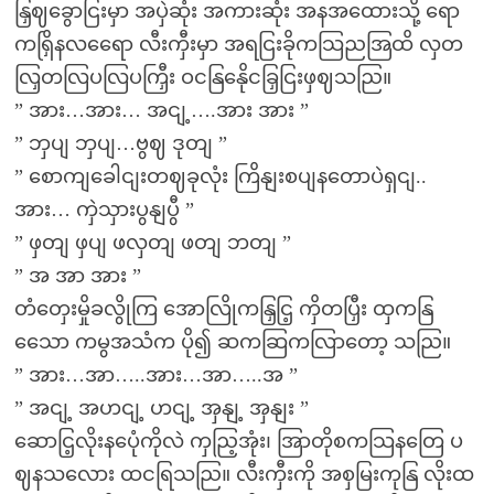
နြှဈခွောငြးမှာ အပှဲဆုံး အကားဆုံး အနအထေားသို့ ရော
ကရြှိနလရေော လီးကှီးမှာ အရငြးခိုကသြညအြထိ လှတ
လြှတလြပလြပကြှီး ဝငနြနေိုငခြှငြးဖှဈသညြ။
” အား…အား… အငျ့….အား အား ”
” ဘှပျ ဘှပျ…ဗွဈ ဒုတျ ”
” စောကျခေါငျးတဈခုလုံး ကြိနျးစပျနတောပဲရှငျ..
အား… ကှဲသှားပွနျပွီ ”
” ဖှတျ ဖှပျ ဖလှတျ ဖတျ ဘတျ ”
” အ အာ အား ”
တံတှေးမှိုခလွိုကြ အောလြိုကနြှငြ့ ကှိတပြှီး ထှကနြ
သေော ကမွအသံက ပို၍ ဆကဆြကလြာတော့ သညြ။
” အား…အာ…..အား…အာ…..အ ”
” အငျ့ အဟငျ့ ဟငျ့ အှနျ့ အှနျး ”
ဆောငြ့လိုးနပေုံကိုလဲ ကှညြ့အုံး၊ အြာတိုစကသြနတြေ ပ
ဈနသလေား ထငရြသညြ။ လီးကှီးကို အစှမြးကုနြ လိုးထ