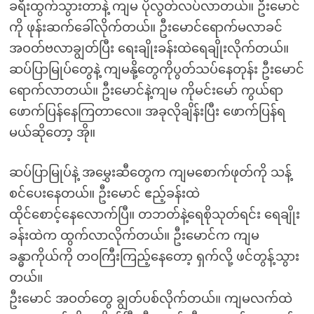
ခရီးထွက်သွားတာနဲ့ ကျမ ပိုလွတ်လပ်လာတယ်။ ဦးမောင်
ကို ဖုန်းဆက်ခေါ်လိုက်တယ်။ ဦးမောင်ရောက်မလာခင်
အဝတ်ဗလာချွတ်ပြီး ရေးချိုးခန်းထဲရေချိုးလိုက်တယ်။
ဆပ်ပြာမြုပ်တွေနဲ့ ကျမနို့တွေကိုပွတ်သပ်နေတုန်း ဦးမောင်
ရောက်လာတယ်။ ဦးမောင်နဲ့ကျမ ကိုမင်းမော် ကွယ်ရာ
ဖောက်ပြန်နေကြတာလေ။ အခုလိုချိန်းပြီး ဖောက်ပြန်ရ
မယ်ဆိုတော့ အို။
ဆပ်ပြာမြုပ်နဲ့ အမွှေးဆီတွေက ကျမစောက်ဖုတ်ကို သန့်
စင်ပေးနေတယ်။ ဦးမောင် ဧည့်ခန်းထဲ
ထိုင်စောင့်နေလောက်ပြီ။ တဘတ်နဲ့ရေစိုသုတ်ရင်း ရေချိုး
ခန်းထဲက ထွက်လာလိုက်တယ်။ ဦးမောင်က ကျမ
ခန္ဓာကိုယ်ကို တဝကြီးကြည့်နေတော့ ရှက်လို့ ဖင်တွန့်သွား
တယ်။
ဦးမောင် အဝတ်တွေ ချွတ်ပစ်လိုက်တယ်။ ကျမလက်ထဲ