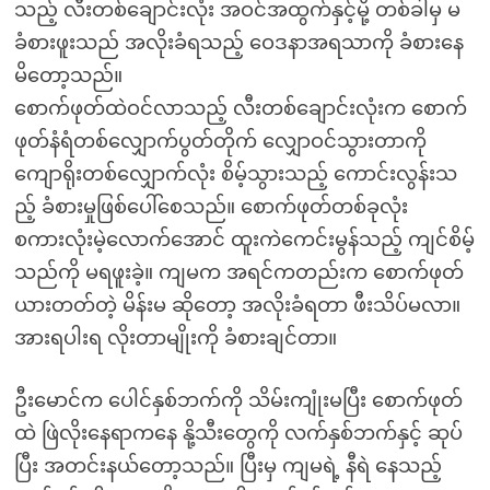
သည့် လီးတစ်ချောင်းလုံး အဝင်အထွက်နှင့်မို့ တစ်ခါမှ မ
ခံစားဖူးသည် အလိုးခံရသည့် ဝေဒနာအရသာကို ခံစားနေ
မိတော့သည်။
စောက်ဖုတ်ထဲဝင်လာသည့် လီးတစ်ချောင်းလုံးက စောက်
ဖုတ်နံရံတစ်လျှောက်ပွတ်တိုက် လျှောဝင်သွားတာကို
ကျောရိုးတစ်လျှောက်လုံး စိမ့်သွားသည့် ကောင်းလွန်းသ
ည့် ခံစားမှုဖြစ်ပေါ်စေသည်။ စောက်ဖုတ်တစ်ခုလုံး
စကားလုံးမဲ့လောက်အောင် ထူးကဲကေင်းမွန်သည့် ကျင်စိမ့်
သည်ကို မရဖူးခဲ့။ ကျမက အရင်ကတည်းက စောက်ဖုတ်
ယားတတ်တဲ့ မိန်းမ ဆိုတော့ အလိုးခံရတာ ဖီးသိပ်မလာ။
အားရပါးရ လိုးတာမျိုးကို ခံစားချင်တာ။
ဦးမောင်က ပေါင်နှစ်ဘက်ကို သိမ်းကျုံးမပြီး စောက်ဖုတ်
ထဲ ဖြဲလိုးနေရာကနေ နို့သီးတွေကို လက်နှစ်ဘက်နှင့် ဆုပ်
ပြီး အတင်းနယ်တော့သည်။ ပြီးမှ ကျမရဲ့ နီရဲ နေသည့်