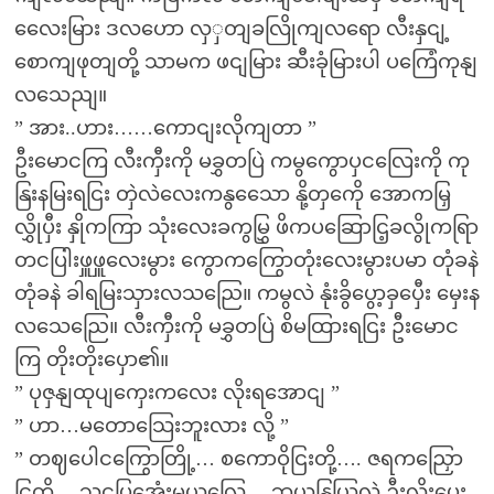
လေေးမြား ဒလဟော လှှတျခလြိုကျလရော လီးနှငျ့
စောကျဖုတျတို့ သာမက ဖငျမြား ဆီးခုံမြားပါ ပကြေံကုနျ
လသေညျ။
” အား..ဟား……ကောငျးလိုကျတာ ”
ဦးမောငကြ လီးကှီးကို မခွှတပြဲ ကမွကွောပှငလြေးကို ကု
နြးနမြးရငြး တှဲလဲလေးကနွသေော နို့တှကေို အောကမြှ
လွှိုပှီး နှိုကကြာ သုံးလေးခကွမြွှ ဖိကပဆြောငြ့ခလွိုကရြာ
တငပြါးဖှူဖှူလေးမွား ကွောကကြွောတုံးလေးမွားပမာ တုံခနဲ
တုံခနဲ ခါရမြးသှားလသညြေ။ ကမွလဲ နုံးခွိပွော့ခှပှေီး မှေးန
လသေညြေ။ လီးကှီးကို မခွှတပြဲ စိမထြားရငြး ဦးမောင
ကြ တိုးတိုးပှော၏။
” ပုဇှနျထုပျကှေးကလေး လိုးရအောငျ ”
” ဟာ…မတောသြေးဘူးလား လို့ ”
” တဈပေါငကြွောတြို့… စကောဝိုငြးတို့…. ဇရကညြှော
ငြ့တို့… သငပြအေုံးမယလြေ… ဘယနြှယြ့လဲ ဦးလိုးပေး