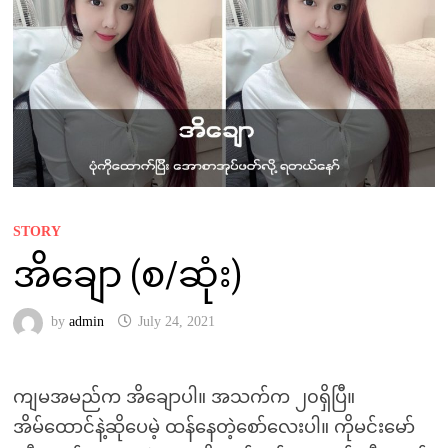
STORY
အိချော (စ/ဆုံး)
by
admin
July 24, 2021
ကျမအမည်က အိချောပါ။ အသက်က ၂၀ရှိပြီ။
အိမ်ထောင်နဲ့ဆိုပေမဲ့ ထန်နေတဲ့စော်လေးပါ။ ကိုမင်းမော်