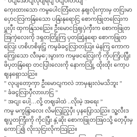
” ဝငျအောငျလုပျရငျ ဝငျပါတယျ ”
ကှေးထားသော ကမွပေါငတြံလေး နှဈလုံးကှားမှ တငြးမာ
ပှောငလြကနြသေော ပနြးနုရောငြ စောကဖြုတလြေးက
ပှူးပှီး ထှကနြသညြေ။ ဦးမောငဒြဈပှဲကှီးက စောကဖြုတ
အြကှဲလေးကို ဒရှတတြိုကြ ပှတဆြှဲနရော စောကဖြုတ
လြေး ဟစိဟစိဖှငြ့ ကမွခံခငွလြာတယြ။ မဲနကြ ကောက
ကြှေးသော လီးမှှေးမွားက ကမွဖငလြေးကို ကှိပကြှိပပြှီး
ဖိပှတနြရော တငပြါးလေးကို နောကသြို့ ထိုးထိုး ကော့ပ
ဈနရှောသညြ။
” လုပျတော့ကှာ ဦးမောငျကလဲ ဘာမှနျးလဲမသိဘူး ”
” ခံခငွလြာပှီလားဟငြ ”
” အငျး ပေါ့…လို့ တဈခါထဲ ..လိုးမဲ့ အရေး ”
ကမွ မကွနြှာလေး လိမလြှညြ့ပှီး ပှနပြှောသညြ။ သူ့လီးဒ
ဈပှုတကြှီးကို ကိုငပြှီး နှဲ့ဆိုး စောကဖြုတအြဝသို့ တေ့ပှီးမှ
ကောြ၍ လိုးသှငြးလိုကသြညြ။