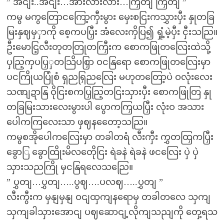
” အငျး..အငျး…အားလားလား…ကြှတျ ကြှတျ ”
ကမွ မကွတြောငကြော့ကှီးမွား မှေးစငြးကသွှားပှီး နှုတခြ
မြးနှဈမှှာကို စေ့ကပပြှီး အံလေးကှိပြ၍ ရှုံ့မဲ့ပှီး ငှီးသညြ။
ဦးမောငြ့လီးတုတတြုတကြှီးက စောကဖြုတလြေးထဲသို့
ပှညြ့ကှပပြှှတသြိပစြှာ ဝငနြရော စောကဖြုတလြေးမှာ
ပငကြိုယပြုံစံ ရှညရြှညလြေး မဟုတတြော့ပဲ ဝလုံးလေး
သဏျဍာနြ ဝိုငြးစကပြှညြ့တငြးသှားပှီး စောကဖြုတြ နှု
တခြမြးသားလေးမွားပါ ပွောကကြှယပြှီး လုံးဝ အသား
ပေါကကြလေးသာ ဖှဈနတေော့သညြ။
ကမွစအိုပေါကလြေးမှာ တခါတရံ လီးကှီး ကွှတထြှကပြှီး
ခွောြ ခွောထြိုးမိလတေိုငြး ရဲခနဲ ရဲခနဲ ဖငလြေး ပှဲ ပှဲ
သှားသညကြို မှငနြရလေသညြေ။
” ပွှတျ…ပွှတျ…..ပွဈ….ပလဈ…..ပွှတျ ”
လီးကွီးက မှနျမှနျ ဝငျထှကျနရောမှ တခါတလေ သှကျ
သှကျခါသှားအောငျ ပဈဆောငျ့လိုကျသညျကို တှေ့ရသ