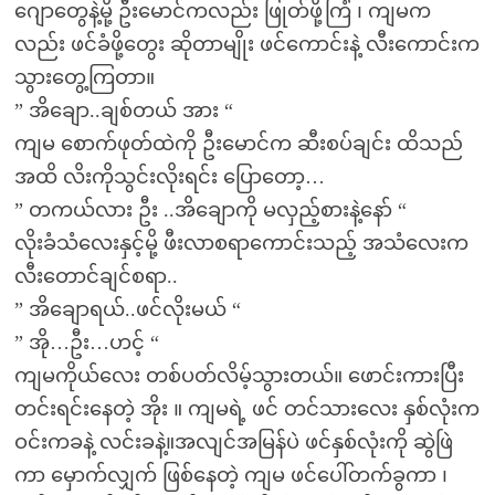
ဂျောတွေနဲ့မို့ ဦးမောင်ကလည်း ဖြုတ်ဖို့ကြံ ၊ ကျမက
လည်း ဖင်ခံဖို့တွေး ဆိုတာမျိုး ဖင်ကောင်းနဲ့ လီးကောင်းက
သွားတွေ့ကြတာ။
” အိချော..ချစ်တယ် အား “
ကျမ စောက်ဖုတ်ထဲကို ဦးမောင်က ဆီးစပ်ချင်း ထိသည်
အထိ လိးကိုသွင်းလိုးရင်း ပြောတော့…
” တကယ်လား ဦး ..အိချောကို မလှည့်စားနဲ့နော် “
လိုးခံသံလေးနှင့်မို့ ဖီးလာစရာကောင်းသည့် အသံလေးက
လီးတောင်ချင်စရာ..
” အိချောရယ်..ဖင်လိုးမယ် “
” အို…ဦး…ဟင့် “
ကျမကိုယ်လေး တစ်ပတ်လိမ့်သွားတယ်။ ဖောင်းကားပြီး
တင်းရင်းနေတဲ့ အိုး ။ ကျမရဲ့ ဖင် တင်သားလေး နှစ်လုံးက
ဝင်းကခနဲ့ လင်းခနဲ့။အလျင်အမြန်ပဲ ဖင်နှစ်လုံးကို ဆွဲဖြဲ
ကာ မှောက်လျှက် ဖြစ်နေတဲ့ ကျမ ဖင်ပေါ်တက်ခွကာ ၊