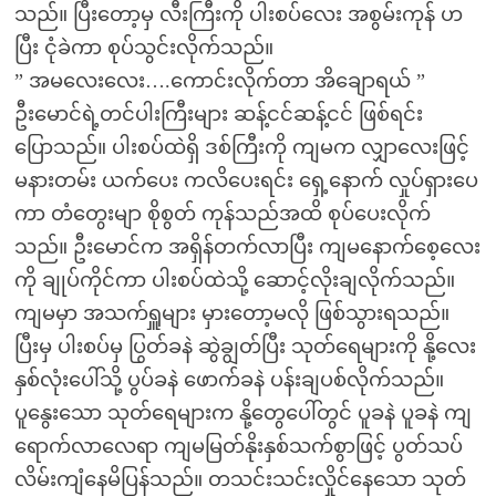
သည်။ ပြီးတော့မှ လီးကြီးကို ပါးစပ်လေး အစွမ်းကုန် ဟ
ပြီး ငုံခဲကာ စုပ်သွင်းလိုက်သည်။
” အမလေးလေး….ကောင်းလိုက်တာ အိချောရယ် ”
ဦးမောင်ရဲ့တင်ပါးကြီးများ ဆန့်ငင်ဆန့်ငင် ဖြစ်ရင်း
ပြောသည်။ ပါးစပ်ထဲရှိ ဒစ်ကြီးကို ကျမက လျှာလေးဖြင့်
မနားတမ်း ယက်ပေး ကလိပေးရင်း ရှေ့နောက် လှုပ်ရှားပေ
ကာ တံတွေးမျာ စိုစွတ် ကုန်သည်အထိ စုပ်ပေးလိုက်
သည်။ ဦးမောင်က အရှိန်တက်လာပြီး ကျမနောက်စေ့လေး
ကို ချုပ်ကိုင်ကာ ပါးစပ်ထဲသို့ ဆောင့်လိုးချလိုက်သည်။
ကျမမှာ အသက်ရှူများ မှားတော့မလို ဖြစ်သွားရသည်။
ပြီးမှ ပါးစပ်မှ ပြွတ်ခနဲ ဆွဲချွတ်ပြီး သုတ်ရေများကို နို့လေး
နှစ်လုံးပေါ်သို့ ပွပ်ခနဲ ဖောက်ခနဲ ပန်းချပစ်လိုက်သည်။
ပူနွေးသော သုတ်ရေများက နို့တွေပေါ်တွင် ပူခနဲ ပူခနဲ ကျ
ရောက်လာလေရာ ကျမမြတ်နိုးနှစ်သက်စွာဖြင့် ပွတ်သပ်
လိမ်းကျံနေမိပြန်သည်။ တသင်းသင်းလှိုင်နေသော သုတ်