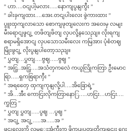
” ဟာ….ဝငျပါ့မလား…..နောကျပွနျကွီး ”
” ခါးခှကျထား….အေး.တငျပါးလေး ဖွဲကားထား ”
ပွူးထှကျလာသော စောကျဖုတျလေးက အဝေးမှ လမျး
မီးရောငျဖွငျ့ တဖိတျဖိတျ လှပလို့နသေညျ။ လိုးရကျ
စရာမရှိအောငျ လှပသောသမီးလေး ကမြအား ပုံစံတဈ
မြိုးဖွငျ့ လိုးပွနျပါတော့သညျ။
” ပွှတျ…ပွှတျ….ဗွဈ…..ဗွဈ ”
” အငြ့..အငြ့….အသံတှကလေဲ ကယွလြိုကတြာ ဦးမောင
ရြာ…..ရှကစြရာကှီး ”
” အရတှေေ ထှကျကုနျလို့ပါ….အိခြောရဲ့”
” အိ…အီး ကောငြးလိုကတြာနောြ…..ဟငြး…ဟငြး….
ကွှတြ ”
” ပွှတျ ပွှတျ…..ပွဈ …ပွဈ ”
” အငျ့ အငျ့…..အ…..အ ”
ဖငျလေးကို လမှှေးအုံကွီးက ဖိကပျပှတျတိုကျရငျး ဂှေး