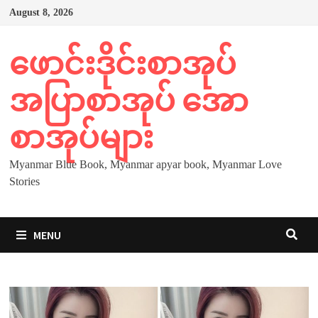
Skip
August 8, 2026
to
content
ဖောင်းဒိုင်းစာအုပ်
အပြာစာအုပ် အော
စာအုပ်များ
Myanmar Blue Book, Myanmar apyar book, Myanmar Love
Stories
MENU