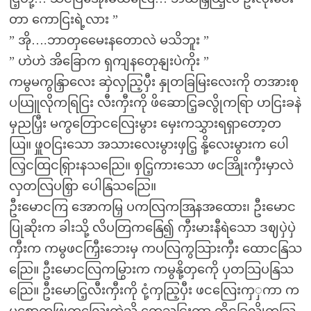
တာ ကောငြးရဲ့လား ”
” အို….ဘာတှမေေးနတောလဲ မသိဘူး ”
” ဟဲဟဲ အိခြောက ရှကျနတေုနျးပဲကိုး ”
ကမွမကွနြှာလေး ဆှဲလှညြ့ပှီး နှုတခြမြးလေးကို တအားစု
ပယြူလိုကရြငြး လီးကှီးကို ဖိဆောငြ့ခလွိုကရြာ ဟငြးခနဲ
မှညပြှီး မကွတြောငလြေးမွား မှေးကသွှားရရှာတော့တ
ယြ။ ဖှူဝငြးသော အသားလေးမွားဖှငြ့ နို့လေးမွားက ပေါ
လြှငထြငရြှားနသညြေ။ စှငြ့ကားသော ဖငအြိုးကှီးမှာလဲ
လှတလြပစြှာ ပေါနြသညြေ။
ဦးမောငကြ အောကမြှ ပကလြကအြနအထေား၊ ဦးမောင
ပြုဆိုးက ခါးသို့ လိပတြကနြေ၍ ကှီးမားနီရဲသော ဒဈပှဲပှဲ
ကှီးက ကမွဖငကြှီးဘေးမှ ကပလြကွသြားကှီး ထောငနြသ
ညြေ။ ဦးမောငလြကမြွားက ကမွနို့တှကေို ပှတသြပနြသ
ညြေ။ ဦးမောငြ့လီးကှီးကို ငုံ့ကှညြ့ပှီး ဖငလြေးကှှကာ က
မွစောကဖြုတလြေးထဲသို့ တေ့သှငြးကာ ထိုငခြလွိုကသြ