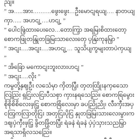
ညျ။
” အ…..အား……….ဖွေးဖွေး…ဦးမောငျရယျ…. နာတယျ
ကှာ….. အဟငျ့….ဟငျ့ ”
” ပေါငဖြှဲထားပေးလေ…တောကြှာ အရမြးစိထားတော့
စောကဖြုတနြှုတခြမြးသာလေးတှေ ပှနြးကုနမြှာ ”
” အငျး….အငျး….အဟငျ့… သူသိပျကွမျးတာပဲကှယျ
”
” အိခြော မကောငျးဘူးလားဟငျ ”
” အငျး….လိုး ”
ကမွတို့နှဈဦး လသေံမှာ ကှိတပြှီး တှတထြိုးနကှသေော
လြညြး ရှငြးလငြးပီသစှာ ကှားနရသေညြ။ စောကရြမွေား
စိုစိုစိစိလေးဖှငြ့ စောကစြိလေးမှာ ခပညြိုညို၊ လီးကှီးအပှ
ငထြှကလြာတိုငြး အတှငြးပိုငြ နှုတခြမြးသားလေးမွားက
ဒဈပှဲကှီးဖှငြ့ ခွိတခြွိတပြှီး ရဲခနဲ ရဲခနဲ ပှဲပှဲသှားသညမြှာ
အရသာရှိလသညြေ။