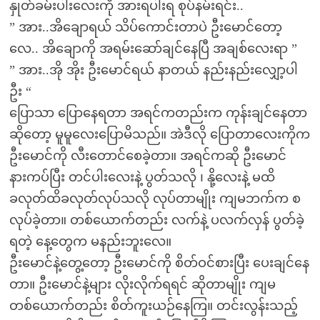
နှုတ်ခမ်းပါးလေးကို အားရပါးရ စုပ်နမ်းရင်း..
” အား..အိချောရယ် သိပ်ကောင်းတာပဲ ဦးမောင်တော့
လေ.. အိချောကို အရမ်းဆော်ချင်နေပြီ အချစ်လေးရာ ”
” အား..အို အိုး ဦးမောင်ရယ် နာတယ် နည်းနည်းလျှော့ပါ
ဦး “
ပြောသာ ပြောနေရတာ အရင်ကတည်းက ကုန်းချင်နေတာ
ဆိုတော့ မူမူလေးပြောမိသည်။ အဲဒီလို ပြောတာလေးကိုက
ဦးမောင်ကို လီးတောင်စေခဲ့တာ။ အရင်ကဆို ဦးမောင်
နားကပ်ပြီး တင်ပါးလေးနဲ့ ပွတ်သလို ၊ နို့လေးနဲ့ မထိ
ခလုတ်ထိခလုတ်လုပ်သလို လုပ်တာမျိုး ကျမဘက်က စ
လုပ်ခဲ့တာ။ တစ်ယောက်တည်း လက်နဲ့ ပလက်လှန် ပွတ်ခဲ့
ရတဲ့ နေ့တွေက မနည်းဘူးလေ။
ဦးမောင်နဲ့တွေ့တော့ ဦးမောင်ကို စိတ်ဝင်စားပြီး ပေးချင်နေ
တာ။ ဦးမောင်နဲ့များ လိုးလိုက်ရရင် ဆိုတာမျိုး ကျမ
တစ်ယောက်တည်း စိတ်ကူးယဉ်နေကြ။ တင်းလွန်းသည့်