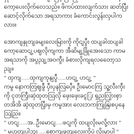
ကော့ပေးလိုက်လေသည်။ ဖိကပ်ထားလျက်သား ဆတ်ပြီး
ဆောင့်လိုက်သော အရသာကား ခံကောင်းလွန်းလှပါက
လား။
အောကျနှုတျခမျးလေးမြားကို ကိုငျပွီး ထပျခါထပျခါ
ကော့ဆောငျ့ပဈလိုကျကာ အီဆိမျ့ခြိုအေးသော ကာမ
အရသာကို အပွညျ့အဝကွီး ခံစားလိုကျရလတေော့သ
ညျ။
” ထှကျ…..ထှကျကုနျပွီ…..ဟငျ့ ဟငျ့ ”
ကမွ နောကတြဈခွီ ပှီးပှနလြပှေီ။ ဦးမောငကြ သူ့လီးကှီး
ကို ငုတကြှီးဆှဲထုတသြလို ဖှေးဖှေးခငွြး ရှညလြွားစှာ
တအိအိ ဆှဲထုတပြှီးမှ ကမွအား လေးဘကကြုနြးစပှနေ
သြညြ။
” ဟငျ…..အ..ဦးမောငျ….ဖငျကို ထပျလိုးမလို့လား ”
” မဟုတျပါဘူး ….စောကျဖုတျလေးကိုပဲ လိုးမှာပါ ”