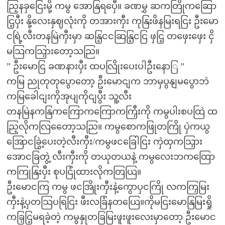
ညြ့နခှငြေးမို့ ကမွ အောနြရပှေီ။ ခဏမွှ ဆကတြိုကဆြော
ငြ့ပှီး နို့လေးနှဈလုံးကို တအားကှီး ကုနြးဖိနမြးရငြး ဦးမော
ငရြဲ့လီးတနမြဲကှီးမှာ ဆနြ့ငငဆြနြ့ငငြ ဖှငြ့ တဖှေးဖှေး ငှိ
မသြကသြှားတော့သညြ။
” ဦးမောငြ ခဏနားပှီး ထပလြိုးပေးပါဦးနောြ ”
ကမြ ညုတုတုပွောတော့ ဦးမောငျက ဘာမှပွနျမပွောဘဲ
ကမြခေါငျးကိုအုပျကိုငျပွီး သူ့လီး
တနမြဲနကနြကကြောကကြောကကြှီးကို ကမွပါးစပထြဲ ထ
ညြ့လိုကလြတေော့သညြ။ ကမွစောကဖြုတကြို ပှဲကယွ
အြောငခြွဲ့ပေးတဲ့လီးကှီး/ကမွဖငခြေါငြး ကှဲထှကသြှား
အောငခြတွဲ့ လီးကှီးကို တယုတယနဲ့ ကမွလေးဘကထြော
ကကြုနြးပှီး စုပငြုံထားလိုကတြယြ။
ဦးမောငကြ ကမွ ဖငအြိုးကှီးနဲ့ကွောပှငကြို လကကြှမြး
ကှီးနဲ့ပှတသြပရြငြး ဖီးလခြံနတယြေ။ကိုမငြးမောနြမြးရှို
ကခြှငြ့မရခဲ့တဲ့ ကမွနှုတခြမြးဖူးဖူးလေးမှာတော့ ဦးမောင