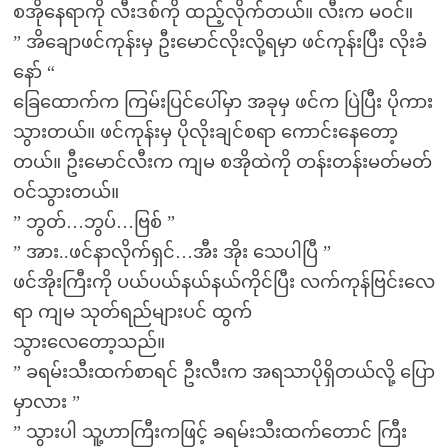
စအိုနေရာကို လီးဒစ်ကို ထည့်လိုက်တယ်။ လီးက မဝင်။
” အိချောဖင်ကုန်းမှ ဦးမောင်လိုးလို့ရမှာ ဖင်ကုန်းပြီး လိုးခံ
နော် “
ခြေထောက်က ကြမ်းပြင်ပေါ်မှာ အခုမှ ဖင်က ပြဲပြီး ပိုကား
သွားတယ်။ ဖင်ကုန်းမှ ပိုလိုးချင်စရာ ကောင်းနေတော့
တယ်။ ဦးမောင်လီးက ကျမ စအိုထဲကို တန်းတန်းမတ်မတ်
ဝင်သွားတယ်။
” ဘွတ်…ဘွပ်…ဗြစ် ”
” အား..ဖင်နာလိုက်ရှင်…အီး အိုး သေပါပြီ ”
ဖင်အိုးကြီးကို ပယ်ပယ်နယ်နယ်ကိုင်ပြီး လက်ကုန်ဗြင်းလေ
ရာ ကျမ သုတ်ရည်များပင် ထွက်
သွားလေတော့သည်။
” ခရမ်းသီးထက်စာရင် ဦးလီးက အရသာပိုရှိတယ်လို့ ပြော
မှာလား ”
” သွားပါ သူ့ဟာကြီးကဖြင့် ခရမ်းသီးထက်တောင် ကြီး