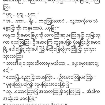
ညြ။
” ဗွဈ…ဗွဈ…ပွှတျ ”
” အ….အား… ရှီး… ကငွသြှားတာပဲ… သူ့ဟာကှီးက သံ
ခွောငြးကှီး ကနွတောပဲ…ဟှနြး ”
ကမွက ဦးမောငနြဖူးကို လကသြီးဆုပလြေးဖှငြ့ လှမြးထု
ကာ ရယသြညြ။ ဦးမောငကြ ကွနပေစြှာ ပှုံးရငြး ဦးမောင
ရြဲ့ ပေါငနြှဈလုံးပေါြ၌ ဖိထိုငခြလွိုကတြိုငြး ပှားပှား
သှားသညြ။
” သားအိမျဝ သှားထိလားမှ မသိတာ…. ဖွေးဖွေးဆောငျ့
ပေါ့ ”
” တောပြှီ..ညောငြးတယကြှာ…. ဦးမောငလြုပတြော့ ”
” ပုဇှနထြုပကြှေး လုပရြအောငနြောြ ”
” သူ…တောတြောြ အတတဆြနြးခငွတြယြ…. အဲဒါက
အဆုံးလဲ မဝငပြဲနဲ့ ”