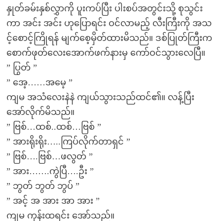
နှုတ်ခမ်းနှစ်လွှာကို ပူးကပ်ပြီး ပါးစပ်အတွင်းသို့ စုသွင်း
ကာ အင်း အင်း ဟုပြောရင်း ဝင်လာမည့် လီးကြီးကို အသ
င့်စောင့်ကြိုရန် မျက်စေ့မှိတ်ထားမိသည်။ ဒစ်ပြုတ်ကြီးက
စောက်ဖုတ်လေးအောက်ဖက်နားမှ ကော်ဝင်သွားလေပြီ။
” ပြွတ် ”
” အေ့……အမေ့ ”
ကျမ အသံလေးနဲနဲ ကျယ်သွားသည်ထင်၏။ လန့်ပြီး
အော်လိုက်မိသည်။
” ဗြစ်…ထစ်..ထစ်…ဗြစ် ”
” အားရိုးရိုး…..ကြပ်လိုက်တာရှင် ”
” ဗြစ်….ဗြစ်…ဖလွတ် ”
” အား…….ကွဲပြီ….ဦး ”
” ဘွတ် ဘွတ် ဘွပ် ”
” အင့် အ အား အာ အား ”
ကျမ ကုန်းထရင်း အော်သည်။