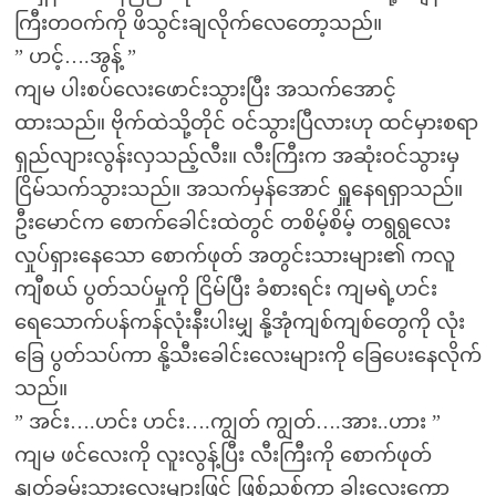
ကြီးတဝက်ကို ဖိသွင်းချလိုက်လေတော့သည်။
” ဟင့်….အွန့် ”
ကျမ ပါးစပ်လေးဖောင်းသွားပြီး အသက်အောင့်
ထားသည်။ ဗိုက်ထဲသို့တိုင် ဝင်သွားပြီလားဟု ထင်မှားစရာ
ရှည်လျားလွန်းလှသည့်လီး။ လီးကြီးက အဆုံးဝင်သွားမှ
ငြိမ်သက်သွားသည်။ အသက်မှန်အောင် ရှူနေရရှာသည်။
ဦးမောင်က စောက်ခေါင်းထဲတွင် တစိမ့်စိမ့် တရွရွလေး
လှုပ်ရှားနေသော စောက်ဖုတ် အတွင်းသားများ၏ ကလူ
ကျီစယ် ပွတ်သပ်မှုကို ငြိမ်ပြီး ခံစားရင်း ကျမရဲ့ဟင်း
ရေသောက်ပန်ကန်လုံးနီးပါးမျှ နို့အုံကျစ်ကျစ်တွေကို လုံး
ခြေ ပွတ်သပ်ကာ နို့သီးခေါင်းလေးများကို ခြေပေးနေလိုက်
သည်။
” အင်း….ဟင်း ဟင်း….ကျွတ် ကျွတ်….အား..ဟား ”
ကျမ ဖင်လေးကို လူးလွန့်ပြီး လီးကြီးကို စောက်ဖုတ်
နှုတ်ခမ်းသားလေးများဖြင့် ဖြစ်ညှစ်ကာ ခါးလေးကော့