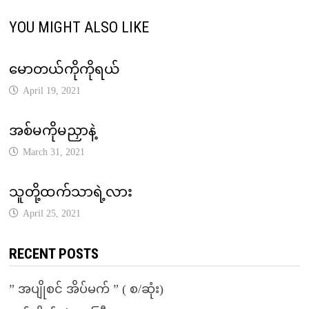
YOU MIGHT ALSO LIKE
မောတယ်ကိုကိုရယ်
April 19, 2021
အစ်မကိုမညှာနဲ့
March 31, 2021
သူတို့ထက်သာရဲ့လား
April 25, 2021
RECENT POSTS
” အပျိုစင် အိပ်မက် ” ( စ/ဆုံး)