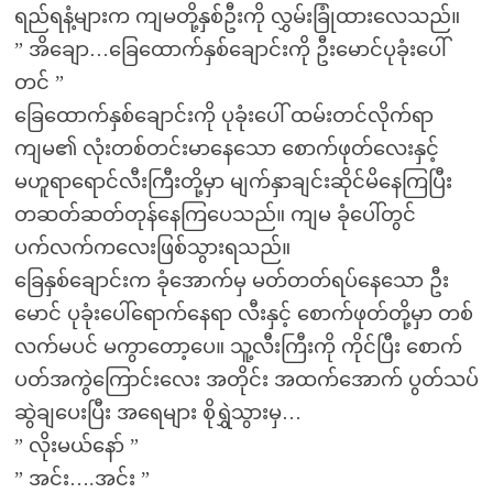
ရည်ရနံ့များက ကျမတို့နှစ်ဦးကို လွှမ်းခြုံထားလေသည်။
” အိချော…ခြေထောက်နှစ်ချောင်းကို ဦးမောင်ပုခုံးပေါ်
တင် ”
ခြေထောက်နှစ်ချောင်းကို ပုခုံးပေါ် ထမ်းတင်လိုက်ရာ
ကျမ၏ လုံးတစ်တင်းမာနေသော စောက်ဖုတ်လေးနှင့်
မဟူရာရောင်လီးကြီးတို့မှာ မျက်နှာချင်းဆိုင်မိနေကြပြီး
တဆတ်ဆတ်တုန်နေကြပေသည်။ ကျမ ခုံပေါ်တွင်
ပက်လက်ကလေးဖြစ်သွားရသည်။
ခြေနှစ်ချောင်းက ခုံအောက်မှ မတ်တတ်ရပ်နေသော ဦး
မောင် ပုခုံးပေါ်ရောက်နေရာ လီးနှင့် စောက်ဖုတ်တို့မှာ တစ်
လက်မပင် မကွာတော့ပေ။ သူ့လီးကြီးကို ကိုင်ပြီး စောက်
ပတ်အကွဲကြောင်းလေး အတိုင်း အထက်အောက် ပွတ်သပ်
ဆွဲချပေးပြီး အရေများ စိုရွှဲသွားမှ…
” လိုးမယ်နော် ”
” အင်း….အင်း ”