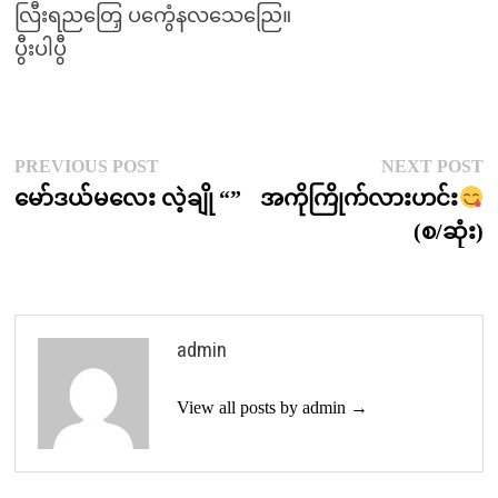
လြီးရညတြှေ ပကွေံနလသေညြေ။
ပွီးပါပွီ
Post
Previous
N
PREVIOUS POST
NEXT POST
post:
p
မော်ဒယ်မလေး လဲ့ချို “”
အကိုကြိုက်လားဟင်း
navigation
(စ/ဆုံး)
admin
View all posts by admin →