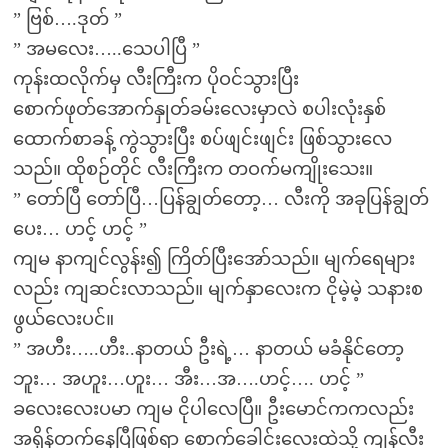
” ဗြစ်….ဒုတ် ”
” အမလေး…..သေပါပြီ ”
ကုန်းထလိုက်မှ လီးကြီးက ပိုဝင်သွားပြီး
စောက်ဖုတ်အောက်နှုတ်ခမ်းလေးမှာလဲ စပါးလုံးနှစ်
ထောက်စာခန့် ကွဲသွားပြီး စပ်ဖျင်းဖျင်း ဖြစ်သွားလေ
သည်။ ထိုစဉ်တိုင် လီးကြီးက တဝက်မကျိုးသေး။
” တော်ပြီ တော်ပြီ…ပြန်ချွတ်တော့… လီးကို အခုပြန်ချွတ်
ပေး… ဟင့် ဟင့် ”
ကျမ နာကျင်လွန်း၍ ကြိတ်ပြီးအော်သည်။ မျက်ရေများ
လည်း ကျဆင်းလာသည်။ မျက်နှာလေးက ငိုမဲ့မဲ့ သနားစ
ဖွယ်လေးပင်။
” အဟီး…..ဟီး..နာတယ် ဦးရဲ့… နာတယ် မခံနိုင်တော့
ဘူး… အဟူး…ဟူး… အီး…အ….ဟင့်…. ဟင့် ”
ခလေးလေးပမာ ကျမ ငိုပါလေပြီ။ ဦးမောင်ကကလည်း
အရှိန်တက်နေပြီဖြစ်ရာ စောက်ခေါင်းလေးထဲသို့ ကျန်လီး