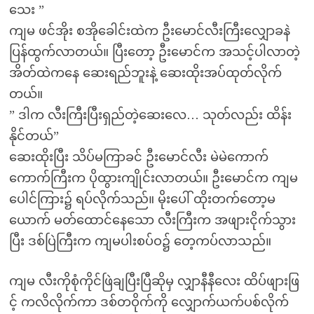
သေး ”
ကျမ ဖင်အိုး စအိုခေါင်းထဲက ဦးမောင်လီးကြီးလျှောခနဲ
ပြန်ထွက်လာတယ်။ ပြီးတော့ ဦးမောင်က အသင့်ပါလာတဲ့
အိတ်ထဲကနေ ဆေးရည်ဘူးနဲ့ ဆေးထိုးအပ်ထုတ်လိုက်
တယ်။
” ဒါက လီးကြီးပြီးရှည်တဲ့ဆေးလေ… သုတ်လည်း ထိန်း
နိုင်တယ်”
ဆေးထိုးပြီး သိပ်မကြာခင် ဦးမောင်လီး မဲမဲကောက်
ကောက်ကြီးက ပိုထွားကျိုင်းလာတယ်။ ဦးမောင်က ကျမ
ပေါင်ကြား၌ ရပ်လိုက်သည်။ မိုးပေါ် ထိုးတက်တော့မ
ယောက် မတ်ထောင်နေသော လီးကြီးက အဖျားငိုက်သွား
ပြီး ဒစ်ပြဲကြီးက ကျမပါးစပ်ဝ၌ တေ့ကပ်လာသည်။
ကျမ လီးကိုစုံကိုင်ဖြဲချပြီးပြီဆိုမှ လျှာနီနီလေး ထိပ်ဖျားဖြ
င့် ကလိလိုက်ကာ ဒစ်တဝိုက်ကို လျှောက်ယက်ပစ်လိုက်