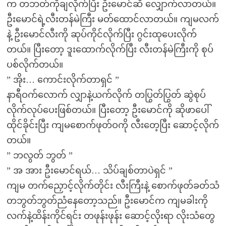
က တဘတ်ကိုချလိုက်ပြီး ဦးမောင်ဆီ လျှောက်လာတယ်။
ဦးမောင်ရဲ့လီးတန်မဲကြီး မတ်ထောင်လာတယ်။ ကျမလက်
နဲ့ ဦးမောင်လီးကို ဆုပ်ကိုင်လိုက်ပြီး ဂွင်းထုပေးလိုက်
တယ်။ ပြီးတော့ ဒူးထောက်လိုက်ပြီး လီးတန်မဲကြီးကို စုပ်
ပစ်လိုက်တယ်။
” အိုး… ကောင်းလိုက်တာရှင် ”
နာရီဝက်လောက် လျှာနဲ့ယက်လိုက် တပြွတ်ပြွတ် ဆွဲစုပ်
လိုက်လုပ်ပေးဖြစ်တယ်။ ပြီးတော့ ဦးမောင်ကို ဆိုဖာပေါ်
ထိုင်ခိုင်းပြီး ကျမစောက်ဖုတ်ဝကို လီးတေ့ပြီး ဆောင့်လိုက်
တယ်။
” ဘလွတ် ဘွတ် ”
” အ အား ဦးမောင်ရယ်… သိပ်ချစ်တာပဲရှင် ”
ကျမ တက်ညှောင့်လိုက်တိုင်း လီးကြီးနဲ့ စောက်ဖုတ်ခတ်သံ
တဘွတ်ဘွတ်ညံနေတော့သည်။ ဦးမောင်က ကျမခါးကို
လက်နဲ့ထိန်းကိုင်ရင်း တဖုန်းဖုန်း ဆောင့်လိုးရာ လိုးသံတွေ