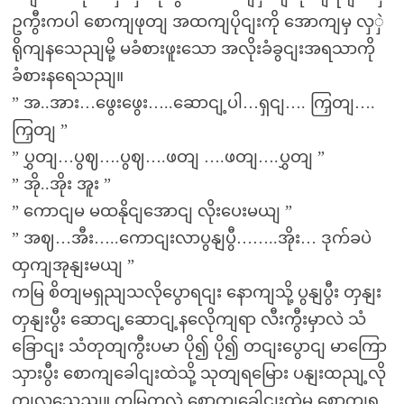
ဥကွီးကပါ စောကျဖုတျ အထကျပိုငျးကို အောကျမှ လှှဲ
ရိုကျနသေညျမို့ မခံစားဖူးသော အလိုးခံခွငျးအရသာကို
ခံစားနရေသညျ။
” အ..အား…ဖွေးဖွေး…..ဆောငျ့ပါ…ရှငျ…. ကြှတျ….
ကြှတျ ”
” ပွှတျ…ပွဈ….ပွဈ….ဖတျ ….ဖတျ….ပွှတျ ”
” အို..အိုး အူး ”
” ကောငျမ မထနိုငျအောငျ လိုးပေးမယျ ”
” အဈ…အီး…..ကောငျးလာပွနျပွီ……..အိုး… ဒုက်ခပဲ
ထှကျအုနျးမယျ ”
ကမြ စိတျမရှညျသလိုပွောရငျး နောကျသို့ ပွနျပွီး တှနျး
တှနျးပွီး ဆောငျ့ဆောငျ့နလေိုကျရာ လီးကွီးမှာလဲ သံ
ခြောငျး သံတုတျကွီးပမာ ပို၍ ပို၍ တငျးပွောငျ မာကြော
သှားပွီး စောကျခေါငျးထဲသို့ သုတျရမြေား ပနျးထညျ့လို
ကျလသေညျ။ ကမြကလဲ စောကျခေါငျးထဲမှ စောကျရ