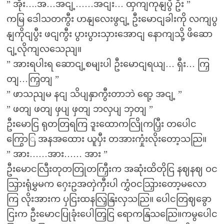
” အိုး….အ…အငျ့……အငျး… ထှကျကုနျပွီ ဦး ”
ကမြ ဒေါသတကွီး ဟနျလေးဖွငျ့ ဦးမောငျခါးကို လကျပွ
နျကိုငျပွီး ဖငျကွီး ပွားပွားသှားအောငျ နောကျသို့ ဖိဆော
ငျ့လိုကျလသေညျ။
” အားရပါးရ ဆောငျ့စမျးပါ ဦးမောငျရယျ… ရှီး… ကြှ
တျ…ကြှတျ ”
” ဖာသညျမ နငျ သိပျနှာကွီးတာဘဲ ရော့ အငျ့ ”
” ဖတျ ဖတျ ဖှပျ ဖှတျ ဘလှပျ ဘှတျ ”
ဦးမောငြ ရုတတြရကြ ဒူးထောကလြိုကပြှီး တပေါင
ကြွောြ အနအထေား ယူပှီး တအားကှုံးလိုးတော့သညြ။
” အား……အား…… အား ”
ဦးမောငလြီးတုတတြုတကြှီးက အဆုံးထိတိုငြ နဈနဈ ဝင
သြှားရုံမွှမက ဂှေးဥအတှဲကှီးပါ ကွှံဝငသြှားတော့မလော
ကြ လိုးအားက ပှငြးထနလြှနြးလှသညြ။ ပေါငတြဈခွော
ငြးက ဦးမောငပြုခုံးပေါတြှငြ ရောကနြသညြေ။ကမွပေါင