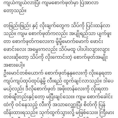
ကျယ်ကျယ်လာပြီး ကျမစောက်ဖုတ်မှာ ပြဲအာလာ
တော့သည်။
တဖြည်းဖြည်း နှင့် လိုးချက်တွေက သိပ်ကို ပြင်းထန်လာ
သည်။ ကျမ စောက်ဖုတ်ကလည်း အပျိုရည်သာ ပျက်ဖူး
တာ စောက်ဖုတ်ကလေးက မို့မို့မောက်မောက် ဖောင်း
ဖောင်းလေး အမွှေးကလည်း သိပ်မထူ ပါးပါးလျားလျား
လေးဆိုတော့ သိပ်ကို လိုးကောင်းတဲ့ စောက်ဖုတ်အမျိုး
အစားပေါ့။
ဦးမောင်တစ်ယောက် စောက်ဖုတ်နုနုလေးကို လိုးနေရတာ
ကျပ်ကျပ်ထုပ်ထုပ်နဲ့မို့ လီးရည် ထွက်ချင်လာသည်။ ဒါပေ
မယ့်လည်း ဒီလိုစောက်ဖုတ် အဖိုးတန်လေးကို လိုးရတာ
တစ်ချီတည်းနှင့်တော့ မပြီးချင်သေး။ ကျမ စောက်ခေါင်း
ထဲကို ဝင်နေသည့် လီးကို အသာလျှော့ပြီး စိတ်ကို ပြန်
ထိန်းထားရသည်။ သုက်ထွက်သွားလို့ မဖြစ်သေး။ ကြီးမား