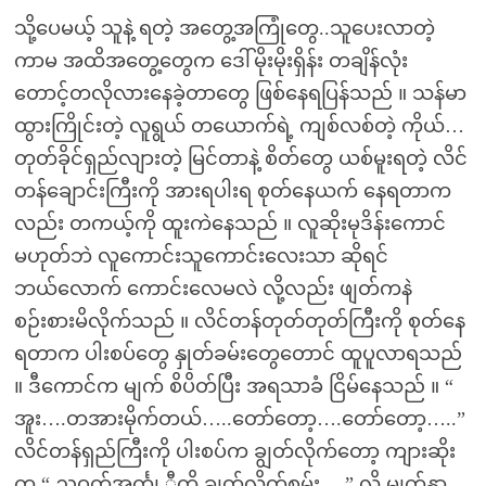
သို့ပေမယ့် သူနဲ့ ရတဲ့ အတွေ့အကြုံတွေ..သူပေးလာတဲ့
ကာမ အထိအတွေ့တွေက ဒေါ်မိုးမိုးရှိန်း တချိန်လုံး
တောင့်တလိုလားနေခဲ့တာတွေ ဖြစ်နေရပြန်သည် ။ သန်မာ
ထွားကြိုင်းတဲ့ လူရွယ် တယောက်ရဲ့ ကျစ်လစ်တဲ့ ကိုယ်…
တုတ်ခိုင်ရှည်လျားတဲ့ မြင်တာနဲ့ စိတ်တွေ ယစ်မူးရတဲ့ လိင်
တန်ချောင်းကြီးကို အားရပါးရ စုတ်နေယက် နေရတာက
လည်း တကယ့်ကို ထူးကဲနေသည် ။ လူဆိုးမုဒိန်းကောင်
မဟုတ်ဘဲ လူကောင်းသူကောင်းလေးသာ ဆိုရင်
ဘယ်လောက် ကောင်းလေမလဲ လို့လည်း ဖျတ်ကနဲ
စဉ်းစားမိလိုက်သည် ။ လိင်တန်တုတ်တုတ်ကြီးကို စုတ်နေ
ရတာက ပါးစပ်တွေ နှုတ်ခမ်းတွေတောင် ထူပူလာရသည်
။ ဒီကောင်က မျက် စိပိတ်ပြီး အရသာခံ ငြိမ်နေသည် ။ “
အူး….တအားမိုက်တယ်…..တော်တော့….တော်တော့…..”
လိင်တန်ရှည်ကြီးကို ပါးစပ်က ချွတ်လိုက်တော့ ကျားဆိုး
က “ ညဝတ်အင်္ကျ ီကို ချွတ်လိုက်စမ်း….” လို့ မျက်နှာ