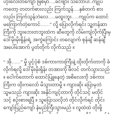
ဟိုးလေးတကျော် ဖြစ်မှာ….ခင်ဗျား သဘောပါ..ကျုပ်
ကတော့ တတက်စားလည်း ကြက်သွန်….နှစ်တက် စား
လည်း ကြက်သွန်ဘဲလေ…..မထူးဘူး…..ကျုပ်က ထောင်
မကြောက်တဲ့ကောင်……” လို့ ပြောလိုက်ရင်း သူ့တန်ဆာ
ကြီးကို ဘူးဘေးတဘူးထဲက ဆီတွေကို လိမ်းကျံလိုက်ပြီးမှ
ဒေါ်မိုးမိုးရှိန်းရဲ့ အကွဲကြောင်း တလျောက် စုန်ချီ ဆန်ချီ
အပေါ်အောက် ပွတ်တိုက် လိုက်သည် ။
“ အို……” မှို ပွင့်ပုံစံ ဒစ်ကားကားကြီးနဲ့ ထိုးတိုက်တာကို ခံ
လိုက်ရလို့ ဒေါ်မိုးမိုးရှိန်း တအားကို ဖီလင် တက်သွားသည်
။ ငေါက်တောက် ထောင်ပြူနေတဲ့ အစိလေးကို ဒစ်ကား
ကြီးက ထိုးကလော် မိသွားတာမို့ ။ ကျားဆိုး ပြောမှဘဲ
သူမသည် ကျားဆိုး အနိုင်ကျင့်တာကို တိုင်သင့် မတိုင်
သင့် စဉ်းစားရပြီ ။ သူပြောသလိုဘဲ တိုင်လိုက်ရင် တိုင်း
ကျော်ပြည်ကျော် နံမည်ကြီးသွားမည် ။ လူထဲထဲ တိုးဖို့