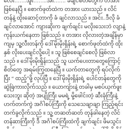
လေး…….အူး……..အီး……. ခံချင်စိတ်တွေက တအား
ဖြစ်နေပြီ ။ စောက်ဖုတ်ထဲက တအား ယားသည် ။ လိင်
တန်နဲ့ ထိုးဆောင့်တာကို ခံ ချင်လာသည် ။ အင်း..ဒီလို ခံ
ချင်လာအောင် ကျားဆိုးက ချက်ချင်း မလိုးသေးဘဲ လျာနဲ့
ကုန်းယက်နေတာ ဖြစ်သည် ။ တအား လိုလားတဲ့အချိန်မှာ
ကျမှ သူ့လီးတန်ကို ဒေါ်မိုးမိုးရှိန်းရဲ့ စောက်ဖုတ်ထဲကို ထိုး
နှစ် လိုးပေးချင်လို့ပေါ့ ။ သူ ဖြစ်စေချင်စေလို ဖြစ်လာ
သည် ။ ဒေါ်မိုးမိုးရှိန်းသည် သူ ယက်ပေးတာတွေကြောင့်
စိတ်တွေ အရမ်းကြွထနေပြီ ။ ယက်တာတွေကို ရပ်လိုက်
ပြီး “ ထည့်”ဖို့ လုပ်ပြီ ။ ဒေါ်မိုးမိုးရှိန်းရဲ့ ပေါင်တန်တွေကို
ဆွဲဖြဲကားလိုက်သည် ။ ယောကျ်ားနဲ့ တခါမှ မစပ်ယှက်ဖူး
သေးဘူး ဆိုတဲ့ အပျိုကြီး မမရဲ့ မို့ဖေါင်းတဲ့ ဆီးခုံကြီးနဲ့
ဟက်တက်ကွဲ အင်္ဂါစပ်ကြီးကို သေသေချာချာ ကြည့်ရင်း
တက်ခွလိုက်သည် ။ သူ့ တဆတ်ဆတ် တုန်ခါနေတဲ့ လိင်
တန်ဆာကြီးကို ဒီ အင်္ဂါစပ်ကြီးထဲကို ချက်ချင်း ဖိမသွင်း