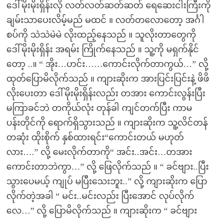
ဒေါ်မိုးမိုးရှိန်းလို လတ်လတ်ဆတ်ဆတ် ရေဆေးငါးကြီးကို
ချမ်းသာပေးလိမ့်မည် မထင် ။ လတ်တလောတော့ အင်္ဂါ
စပ်ကို သဲသဲမဲမဲ လိုးထည့်နေသည် ။ သူလိုးတာတွေကို
ဒေါ်မိုးမိုးရှိန်း အရမ်း ကြိုက်နေသည် ။ သူ့ကို မရှက်နိုင်
တော့ ..။ “ အိုး…ဟင်း……ကောင်းလိုက်တာကွယ်…” လို့
ထုတ်ပြောမိလိုက်သည် ။ ကျားဆိုးက အားပြင်းပြင်းနဲ့ ဖိဖိ
လိုးပေးတာ ဒေါ်မိုးမိုးရှိန်းလည်း တအား ကောင်းလွန်းပြီး
မကြာခင်ဘဲ တကိုယ်လုံး တုန်ခါ ကျင်တက်ပြီး ကာမ
ပန်းတိုင်ကို ရောက်ရှိသွားသည် ။ ကျားဆိုးက သူ့လိင်တန်
တဆုံး ထိုးစိုက် နှစ်ထားရင်း“ကောင်းတယ် မဟုတ်
လား….” လို့ မေးလိုက်တာကို“ အင်း..အင်း…တအား
ကောင်းတာဘဲကွာ…” လို့ ဖြေလိုက်သည် ။ “ ခင်ဗျား..ပြီး
သွားပေမယ့် ကျုပ် မပြီးသေးဘူး..” လို့ ကျားဆိုးက ပြော
လိုက်တဲ့အခါ “ မင်း..မင်းလည်း ပြီးအောင် လုပ်လိုက်
လေ…” လို့ ပြောမိလိုက်သည် ။ ကျားဆိုးက “ ခင်ဗျား