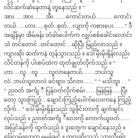
လိင်ဆက်ဆံနေတာနဲ့ တူနေသည် ။ “
အား…..အား…….အီး…….ကောင်းတယ်……….ကောင်း
တယ်…..ဟား…..စုတ်..စုတ်…လျာကို ကစားပေး……” ဒီ
အချိန်မှာ အိမ်ခန်း တံခါးပေါက်က လျှပ်စစ်ခေါင်းလောင်း
သံ တင်တောင်..တင်တောင်…ဆိုပြီး မြည်လာသည် ။
ကျားဆိုး ဆတ်ကနဲ တုန်သွားသည် ။ ဒေါ်မိုးမိုးရှိန်းလည်း
လိင်တန်ကို ပါးစပ်ထဲက ထုတ်ချွတ်လိုက်သည် ။ “
ဟာ….လူ…လူ……လူလာနေတယ်…….ဘယ်သူ
လဲ..ဘယ်သူလာလဲ ခင်ဗျား သိလား……” “ မသိဘူး . . ”
“ ညဝတ် အင်္ကျ ီ ပြန်ဝတ်လိုက်စမ်း……မြန်မြန်…..ပြီး
တော့ သွားကြည့်…ချောင်းကြည့်ပေါက်လေးကနေ ကြည့်
လိုက်…” ဒေါ်မိုးမိုးရှိန်းသည် သူခိုင်းတာကို ချက်ချင်း
လုပ်သည် ။ ညဝတ်အင်္ကျ ီလေးကို ကောက်ယူဝတ်……
အပြင်ခန်းကို ထွက်သည် ။ ဒူးတွေက ချောင်နေသည် ။
ခြေလှမ်းတွေက မမှန်ချင် ။ ကျားဆိုးသည် သားလှီးဓါး