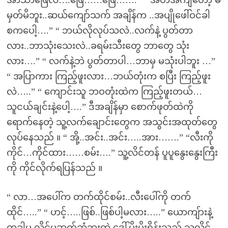
အာသာဖြေလဲ….ဖြေ……ဖြေ…….” “ အတိအကျတော့ မ
မှတ်မိဘူး..ဆယ်ကျော်သက် အချိန်က ..အပျိုဖေါ်ဝင်ခါ
စကပေါ့….” “ ဘယ်လိုလုပ်သလဲ..လက်နဲ့ ပွတ်တာ
လား..ဘာသုံးသေးလဲ..ခရမ်းသီးတွေ ဘာတွေ သုံး
လား….” “ လက်နဲ့ဘဲ ပွတ်တာပါ…ဘာမှ မသုံးပါဘူး …”
“ အပြာကား ကြည့်ဖူးလား…ဘယ်တုံးက စပြီး ကြည့်ဖူး
လဲ…..” “ ကျောင်းသူ ဘဝတုံးထဲက ကြည့်ဖူးတယ်…
သူငယ်ချင်းနဲ့ပေါ့….” ဒီအချိန်မှာ စောက်ဖုတ်ထဲကို
ရောက်နေတဲ့ သူ့လက်ချောင်းတွေက အသွင်းအထုတ်တွေ
လုပ်နေသည် ။ “ အို့..အင်း..အင်း…..အား…….” “လီးကို
ကိုင်…ကိုင်ထား……စမ်း….” သူ့လိင်တန် ပူပူနွေးနွေးကြီး
ကို ကိုင်လိုက်ရပြန်သည် ။
“ လာ…အပေါ်က တက်ထိုင်စမ်း..လီးပေါ်ကို တက်
ထိုင်…..” “ ဟင့်…..ဖြစ်..ဖြစ်ပါ့မလား…..” ယောကျ်ားနဲ့
တခါမှ လိင်မဆက်ဆံဘူးတဲ့ ဒေါ်မိုးမိုးရှိန်းသည် သူ့လိင်