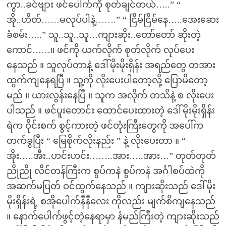
ကွာ..ခင်ဗျား ဖင်ပေါက်ကို စုတ်ချင်တယ်…..” “
အို..ဟိတ်……မလုပ်ပါနဲ့…….” “ ငြိမ်ငြိမ်နေ…..အေးဆေး
ခံစမ်း…..” သူ..သူ..သူ…ကျားဆိုး..တော်တော် ဆိုးတဲ့
ကောင်……။ ဖင်ကို ယက်လိုက် စုတ်လိုက် လုပ်ပေး
နေသည် ။ သူလုပ်တာနဲ့ ဒေါ်မိုးမိုးရှိန်း အရည်တွေ တအား
ထွက်ကျနေရပြီ ။ သူ့ကို လိုးပေးပါတော့လို့ ပြောမိတော့
မည် ။ ယားလွန်းနေပြီ ။ သူက အလိုက် တသိနဲ့ စ လိုးပေး
ပါသည် ။ ဖင်ပူးတောင်း ထောင်ပေးထားတဲ့ ဒေါ်မိုးမိုးရှိန်း
ရဲက ဝိုင်းစက် စွင့်ကားတဲ့ ဖင်တုံးကြီးတွေကို အပေါ်က
တက်ခွပြီး “ မြေစိုက်လိုးနည်း ” နဲ့ လိုးပေးတာ ။ “
အိုး…..အီး..ဟင်းဟင်း……..အား…..အား…” တုတ်တုတ်
ညိုညို လိင်တန်ကြီးက စွပ်ကနဲ စွပ်ကနဲ အင်္ဂါစပ်ထဲကို
အဆက်မပြတ် ဝင်ထွက်နေသည် ။ ကျားဆိုးသည် ဒေါ်မိုး
မိုးရှိန်းရဲ့ စအိုပေါက်နီနီလေး ကိုလည်း မျက်စိကျနေသည်
။ နောက်ပေါက်ဖွင့်တဲ့နေရာမှာ နံမည်ကြီးတဲ့ ကျားဆိုးသည်