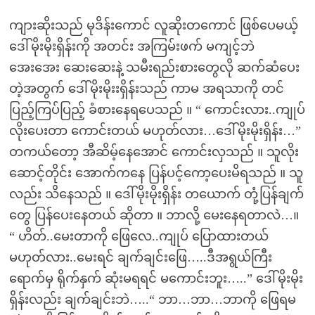
ကျားဆိုးသည် မုဒိန်းကောင် လူဆိုးတကောင် ဖြစ်ပေမယ့်
ဒေါ်မိုးမိုးရှိန်းကို အတင်း အကြမ်းဖက် မကျင့်ဘဲ
အေးအေး ဆေးဆေးနဲ့ သမီးရည်းစားတွေလို ဆက်ဆံပေး
တဲ့အတွက် ဒေါ်မိုးမိုးးရှိန်းသည် ကာမ အရသာကို တင်
ပြည့်ကြပ်ပြည့် ခံစားနေရပေသည် ။ “ ကောင်းလား..ကျုပ်
လိုးပေးတာ ကောင်းတယ် မဟုတ်လား…ဒေါ်မိုးမိုးရှိန်း…”
တကယ်တော့ အီဆိမ့်နေအောင် ကောင်းလှသည် ။ သူလိုး
ဆောင့်တိုင်း အောက်ကနေ ပြန်ပင့်ကော့ပေးမိရသည် ။ သူ
လည်း သိနေသည် ။ ဒေါ်မိုးမိုးရှိန်း တယောက် တုံ့ပြန်ချက်
တွေ ပြန်ပေးနေတယ် ဆိုတာ ။ ဘာလို့ မေးနေရတာလဲ…။
“ ဟိတ်..မေးတာကို ဖြေလေ..ကျုပ် ပြောထားတယ်
မဟုတ်လား..မေးရင် ချက်ချင်းဖြေ…..ဒီအရွယ်ကြီး
ရောက်မှ ရိုက်နှက် ဆုံးမရရင် မကောင်းဘူး…..” ဒေါ်မိုးမိုး
ရှိန်းလည်း ချက်ချင်းဘဲ…..“ ဘာ…ဘာ…ဘာကို ဖြေရမ