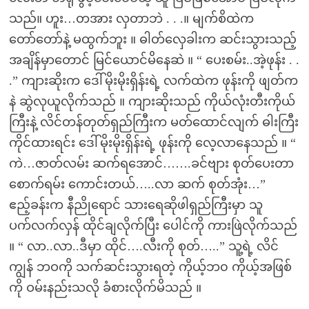
သည်။ ဟူး…တအား လှတာဘဲ . . .။ မျက်စိထဲက
တော်တော်နဲ့ မထွက်ဘူး ။ ဓါတ်လှေခါးက ဆင်းသွားသည့်
အချိန်မှာတောင် မြင်ယောင်မိနေဆဲ ။ “ ပေးစမ်း..အဲ့ဖုန်း . .
.” ကျားဆိုးက ဒေါ်မိုးမိုးရှိန်းရဲ့ လက်ထဲက ဖုန်းကို ဖျတ်က
နဲ ဆွဲလုယူလိုက်သည် ။ ကျားဆိုးသည် ကိုယ်လုံးတီးကိုယ်
ကြီးနဲ့ လိင်တန်တုတ်ရှည်ကြီးက မတ်ထောင်လျက် ဓါးကြီး
ကိုင်ထားရင်း ဒေါ်မိုးမိုးရှိန်းရဲ့ ဖုန်းကို လေ့လာနေသည် ။ “
ကဲ…ဇာတ်လမ်း ဆက်ရအောင်…….ခင်ဗျား စုတ်ပေးတာ
စောက်ရမ်း ကောင်းတယ်…..လာ ဆက် စုတ်အုံး…”
ဧည့်ခန်းက နီညိုရောင် သားရေဆိုဖါရှည်ကြီးမှာ သူ
ပက်လက်လှန် ထိုင်ချလိုက်ပြီး ပေါင်ကို ကားဖြဲလိုက်သည်
။ “ လာ..လာ..ဒီမှာ ထိုင်….လီးကို စုတ်…..” သူ့ရဲ့ လိင်
ကျွန် ဘဝကို သက်ဆင်းသွားရတဲ့ ကိုယ့်ဘ၀ ကိုယ့်အဖြစ်
ကို ဝမ်းနည်းသလို ခံစားလိုက်မိသည် ။