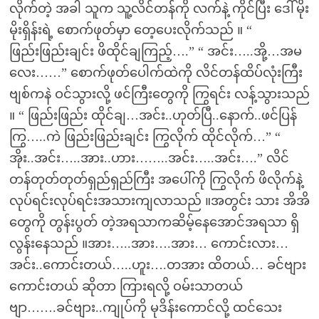
လိုက်တဲ့ အခါ သူက သူ့လိင်တန်ကို လက်နဲ့ ကိုင်ပြီး ဒေါ်မိုး
မိုးရှိန်းရဲ့ စောက်ဖုတ်မှာ တေ့ပေးလိုက်သည် ။ “
ဖြည်းဖြည်းချင်း ဖိထိုင်ချကြည့်….” “ အင်း…..အို့…အမ
လေး……” စောက်ဖုတ်ပေါက်ထဲကို လိင်တန်ထိပ်လုံးကြီး
ဗျစ်ကနဲ ဝင်သွားလို့ ဖင်ကြီးတွေကို ကြွရင်း လန့်သွားသည်
။ “ ဖြည်းဖြည်း ထိုင်ချ…အင်း..ဟုတ်ပြီ..နောက်..ဖင်ပြန်
ကြွ…..ကဲ ဖြည်းဖြည်းချင်း ကြွလိုက် ထိုင်လိုက်…” “
အိုး..အင်း…..အား..ဟား……..အင်း…..အင်း….” လိင်
တန်တုတ်တုတ်ရှည်ရှည်ကြီး အပေါ်ကို ကြွလိုက် ဖိလိုက်နဲ့
လုပ်ရင်းလုပ်ရင်းအသားကျလာသည် ။အတွင်း သား အိအိ
တွေကို တွန်းပွတ် တဲ့အရသာကဆိမ့်နေအောင်အရသာ ရှိ
လွန်းနေသည် ။အား…..အား….အား… ကောင်းလား…
အင်း..ကောင်းတယ်…..ဟူး….တအား ထိတယ်… ခင်ဗျား
ကောင်းတယ် ဆိုတာ ကြားရလို့ ဝမ်းသာတယ်
ဗျာ…….ခင်ဗျား..ကျုပ်ကို မုဒိန်းကောင်လို့ ထင်သေး