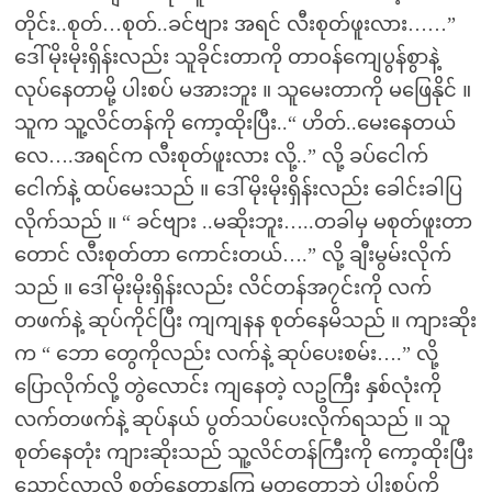
တိုင်း..စုတ်…စုတ်..ခင်ဗျား အရင် လီးစုတ်ဖူးလား……”
ဒေါ်မိုးမိုးရှိန်းလည်း သူခိုင်းတာကို တာဝန်ကျေပွန်စွာနဲ့
လုပ်နေတာမို့ ပါးစပ် မအားဘူး ။ သူမေးတာကို မဖြေနိုင် ။
သူက သူ့လိင်တန်ကို ကော့ထိုးပြီး..“ ဟိတ်..မေးနေတယ်
လေ….အရင်က လီးစုတ်ဖူးလား လို့..” လို့ ခပ်ငေါက်
ငေါက်နဲ့ ထပ်မေးသည် ။ ဒေါ်မိုးမိုးရှိန်းလည်း ခေါင်းခါပြ
လိုက်သည် ။ “ ခင်ဗျား ..မဆိုးဘူး…..တခါမှ မစုတ်ဖူးတာ
တောင် လီးစုတ်တာ ကောင်းတယ်….” လို့ ချီးမွမ်းလိုက်
သည် ။ ဒေါ်မိုးမိုးရှိန်းလည်း လိင်တန်အ၇င်းကို လက်
တဖက်နဲ့ ဆုပ်ကိုင်ပြီး ကျကျနန စုတ်နေမိသည် ။ ကျားဆိုး
က “ ဘော တွေကိုလည်း လက်နဲ့ ဆုပ်ပေးစမ်း….” လို့
ပြောလိုက်လို့ တွဲလောင်း ကျနေတဲ့ လဥကြီး နှစ်လုံးကို
လက်တဖက်နဲ့ ဆုပ်နယ် ပွတ်သပ်ပေးလိုက်ရသည် ။ သူ
စုတ်နေတုံး ကျားဆိုးသည် သူ့လိင်တန်ကြီးကို ကော့ထိုးပြီး
ညှောင့်လာလို့ စုတ်နေတာနကြ မတူတော့ဘဲ ပါးစပ်ကို