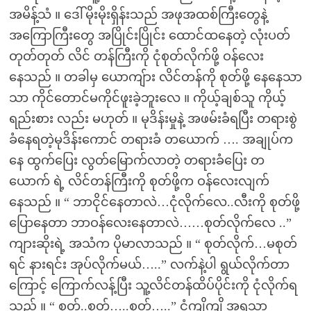
အမိန့်သံ ။ ဒေါ်မိုးမိုးရှိန်းသည် အဖုအထစ်ကြီးတွေနဲ့
အကြောကြီးတွေ အပြိုင်းပြိုင်း ထောင်ထနေတဲ့ လုံးပတ်
တုတ်တုတ် လိင် တန်ကြီးကို ငုံစုတ်လိုက်ဖို့ ဝန်လေး
နေသည် ။ တခါမှ ယောကျ်ား လိင်တန်ကို စုတ်ဖို့ နေနေသာ
သာ ကိုင်တောင်မကိုင်ဖူးခဲ့ဘူးလေ ။ ကိုယ့်ချစ်သူ ကိုယ့်
ရည်းစား လည်း မဟုတ် ။ မုဒိန်းမှုနဲ့ အဖမ်းခံရပြီး တရားစွဲ
ခံနေရတဲ့မုဒိန်းကောင် တရားခံ တယောက် …. အချုပ်က
နေ ထွက်ပြေး လွတ်မြောက်လာတဲ့ တရားခံပြေး တ
ယောက် ရဲ့ လိင်တန်ကြီးကို စုတ်ဖို့က ဝန်လေးလျက်
နေသည် ။ “ ဘာငိုင်နေတာလဲ…ငုံလိုက်လေ..လီးကို စုတ်ဖို့
ပြောနေတာ ဘာဝန်လေးနေတာလဲ……စုတ်လိုက်လေ ..”
ကျားဆိုးရဲ့ အသံက ပိုမာလာသည် ။ “ စုတ်လိုက်…မစုတ်
ရင် နားရင်း အုပ်လိုက်မယ်…..” လက်နဲ့ပါ ရွယ်လိုက်တာ
ကြောင့် ကြောက်လန့်ပြီး သူ့လိင်တန်ထိပ်ပိုင်းကို ငုံလိုက်ရ
သည် ။ “ စုတ်..စုတ်…..စုတ်…..” ငံကျိကျိ အရသာ