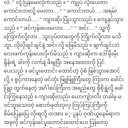
လဲ..” လို့ ပြန်မေးလိုက်သည် ။ “ ကျုပ် လိုးပေးတာ
ကောင်းလားလို့ မေးတာ….” “ ကောင်းတယ်…..အရမ်း
ကောင်းတယ်…..” ကျားဆိုး ပြုံးသွားသည် ။ ကျေနပ်သွား
သည် ။ “ ဖင်ကုန်းပေးမလား…..” “ အင်း….” သူ့ကို
ကြောက်လို့လား…သူလုပ်တာတွေကို ကြိုက်လို့လား မသိ
ဘူး..လိုလိုချင်ချင်နဲ့ အင်း လို့ ဖြေမိသည် ။ ချက်ချင်းဘဲ
လေးဖက်ကုန်းပေးလိုက်မိသည် ။ ကျားဆိုးက ဒေါ်မိုးမိုး
ရှိန်းရဲ့ ခါးကို လက်နဲ့ ဖိချပြီး အနေအထားကို ပြင်
ပေးသည် ။ ဖင်ပူးတောင်း ထောင်တဲ့ ပုံစံ ဖြစ်သွားအောင်
လို့ ။ စွင့်ကားနေတဲ့ ဖင်တုံး ဖြူဖြူကြီးတွေ ကြားက ဖေါင်း
ပြူး ထွက်နေတဲ့ အင်္ဂါစပ်ကြီးက အရည်တွေ စိုစိုရွှဲလို့ ဖေါ
င်းကြွနေသည် ။ ကျားဆိုးလည်း ယောကျ်ားလီး တခါမှ မ
ဝင်ဘူးသေးတဲ့ စောက်ဖုတ်လှလှ ကြပ်ကြပ်ကြီးကို
စိမ်ပြေနပြေ လိုးရလို့ တအား ေ့ျနပ် ဂုဏ်ယူနေမိရာက
အခုလို ဖင်ကုန်းဖင်ပူးတောင်းထောင်ပေး ပြန်တော့