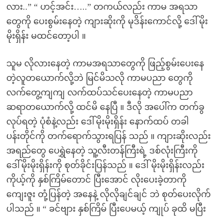
လား..” “ ဟင့်အင်း…..” တကယ်လည်း ကာမ အရသာ
တွေကို ပေးစွမ်းနေတဲ့ ကျားဆိုးကို မုဒိန်းကောင်လို့ ဒေါ်မိုး
မိုးရှိန်း မထင်တော့ပါ ။
သူမ လိုလားနေတဲ့ ကာမအရသာတွေကို ဖြည့်စွမ်းပေးနေ
တဲ့လူတယောက်လို့ဘဲ မြင်မိသလို ကာမပညာ တွေကို
လက်တွေ့ကျကျ လက်ထပ်သင်ပေးနေတဲ့ ကာမပညာ
ဆရာတယောက်လို့ ထင်မိ နေပြီ ။ ဒီလို အပေါ်က တက်ခွ
လုပ်ရတဲ့ ပုံစံနဲ့လည်း ဒေါ်မိုးမိုးရှိန်း နောက်ထပ် တခါ
ပန်းတိုင်ကို တက်ရောက်သွားရပြန် သည် ။ ကျားဆိုးလည်း
အရည်တွေ ပေရွှဲနေတဲ့ သူ့လီးတန်ကြီးရဲ့ ဒစ်လုံးကြီးကို
ဒေါ်မိုးမိုးရှိန်းကို စုတ်ခိုင်းပြန်သည် ။ ဒေါ် မိုးမိုးရှိန်းလည်း
ကိုယ့်ကို နှစ်ကြိမ်တောင် ပြီးအောင် လိုးပေးခဲ့တာကို
ကျေးဇူး တုံ့ပြန်တဲ့ အနေနဲ့ လိုလိုချင်ချင် ဘဲ စုတ်ပေးလိုက်
ပါသည် ။ “ ခင်ဗျား နှစ်ကြိမ် ပြီးပေမယ့် ကျုပ် ခုထိ မပြီး