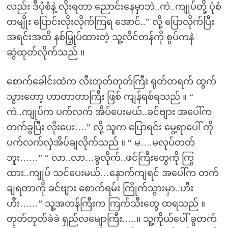
လည်း ဒီပုံစံနဲ့ လိုးရတာ ညောင်းနေမှာဘဲ..ကဲ..ကျုပ်တို့ ပုံစံ
တမျိုး ပြောင်းလိုးလိုက်ကြရ အောင်..” လို့ ပြောလိုက်ပြီး
အရင်းအထိ နစ်မြှုပ်ထားတဲ့ သူ့လိင်တန်ကို စွပ်ကနဲ
ဆွဲထုတ်လိုက်သည် ။
စောက်ခေါင်းထဲက လီးတုတ်တုတ်ကြီး ရုတ်တရက် ထွက်
သွားတော့ ဟာတာတာကြီး ဖြစ် ကျန်ရစ်ရသည် ။ “
ကဲ..ကျုပ်က ပက်လက် အိပ်ပေးမယ်..ခင်ဗျား အပေါ်က
တက်ခွပြီး လိုးပေး….” လို့ သူက ပြောရင်း မွေ့ရာပေါ် ကို
ပက်လက်လှဲအိပ်ချလိုက်သည် ။ “ မ….မလုပ်တတ်
ဘူး……” “ လာ..လာ…ခွလိုက်..ဖင်ကြီးတွေကို ကြွ
ထား..ကျုပ် သင်ပေးမယ်…နောက်ကျရင် အပေါ်က တက်
ချရတာကို ခင်ဗျား စောက်ရမ်း ကြိုက်သွားမှာ..ဟီး
ဟီး……” သူ့အတန်ကြီးက ကြက်သီးတွေ ထရသည် ။
တုတ်တုတ်ခဲခဲ ရှည်လမျောကြီး…..။ သူ့ကိုယ်ပေါ် ခွတက်