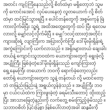
အတင်း ကျင့်ကြံနေသည်လို့ စိတ်ထဲမှာ မရှိတော့ဘဲ သူမ
ကို ကောင်းအောင် လုပ်ပေးနေတဲ့ လူတယောက် လို့ စိတ်
ထဲမှာ ထင်မြင်သွားရပြီ ။ ပေါင်တန်တွေကို အစွမ်းကုန် ဖြဲ
ကားလိုက်မိပြီး သူ့ရဲ့ အထိအတွေ့တွေကို ထပ် ပြီး ရလေမ
လားလို့ မျှော်လင့်လိုက်မိပြီ ။ မျှေ်ာလင့်ထားတဲ့အတိုင်း
ကျားဆိုးရဲ့ လျာကြီးက အပြားလိုက်ကြီး ဒေါ်မိုးမိုးရှိန်းရဲ့
အကွဲကြောင်းကို ယက်လာသည် ။ အရိုးများတယ် ချေးခါး
တယ်နဲ့ ကျောင်းသူဘဝထဲက ယောကျ်ားတွေကို ရွေးခဲ့လို့
အပျိုကြီး ဖြစ်ခဲ့တဲ့ဒေါ်မိုးမိုးရှိန်းသည် ကျော်ကြားတဲ့
ရှေ့နေမကြီး တယောက် ဘဝကို ရောက်ခဲ့တော့လည်း
တော်ရုံ ယောကျ်ားတွေက သူနဲ့ တန်တယ် လို့ မထင်တော့
ဘဲ တဖြည်းဖြည်းနဲ့ အရွယ်လွန်ခဲ့သည် ။ အပျိုကြီး ဘဝ
မှာ ငယ်ငယ်ထဲက ကြားဖူးခဲ့တဲ့ ခရမ်းသီးတောင့် ထိုးထည့်
ပြီး အာသာဖြေတဲ့နည်းကို လက်တွေ့ စမ်းကြည့်ခဲ့မိသည် ။
သဘာဝစိတ် ပြင်းပြစွာ ဖြစ်ပေါ်လာတဲ့အခါ ဆန္ဒမီးကို