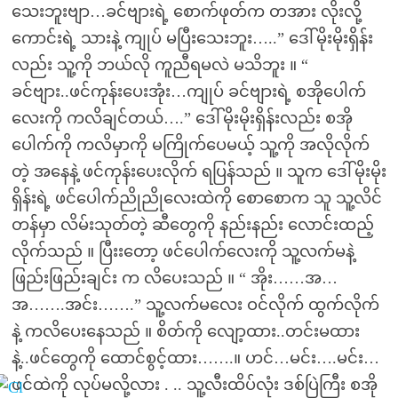
သေးဘူးဗျာ…ခင်ဗျားရဲ့ စောက်ဖုတ်က တအား လိုးလို့
ကောင်းရဲ့ သားနဲ့ ကျုပ် မပြီးသေးဘူး…..” ဒေါ်မိုးမိုးရှိန်း
လည်း သူ့ကို ဘယ်လို ကူညီရမလဲ မသိဘူး ။ “
ခင်ဗျား..ဖင်ကုန်းပေးအုံး…ကျုပ် ခင်ဗျားရဲ့ စအိုပေါက်
လေးကို ကလိချင်တယ်….” ဒေါ်မိုးမိုးရှိန်းလည်း စအို
ပေါက်ကို ကလိမှာကို မကြိုက်ပေမယ့် သူ့ကို အလိုလိုက်
တဲ့ အနေနဲ့ ဖင်ကုန်းပေးလိုက် ရပြန်သည် ။ သူက ဒေါ်မိုးမိုး
ရှိန်းရဲ့ ဖင်ပေါက်ညိုညိုလေးထဲကို စောစောက သူ သူ့လိင်
တန်မှာ လိမ်းသုတ်တဲ့ ဆီတွေကို နည်းနည်း လောင်းထည့်
လိုက်သည် ။ ပြီးးတော့ ဖင်ပေါက်လေးကို သူ့လက်မနဲ့
ဖြည်းဖြည်းချင်း က လိပေးသည် ။ “ အိုး……အ…
အ…….အင်း…….” သူ့လက်မလေး ဝင်လိုက် ထွက်လိုက်
နဲ့ ကလိပေးနေသည် ။ စိတ်ကို လျော့ထား..တင်းမထား
နဲ့..ဖင်တွေကို ထောင်စွင့်ထား…….။ ဟင်…မင်း….မင်း…
ဖင်ထဲကို လုပ်မလို့လား . .. သူ့လီးထိပ်လုံး ဒစ်ပြဲကြီး စအို