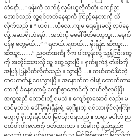
ဘဲနော်…” ဖုန်းကို လက်နဲ့ လှမ်းယူလိုက်တုံး ကျော်စွာ
အောင်သည် သူ့ရင်ဘတ်နေရာကို ကြည့်နေတာကို သိ
လိုက်သည် ။ “ ဟင်း…ဟိုလေ..ကျမ ရေချိုးမလို့ လုပ်နေ
လို့..ဆောရီးဘဲနော်…အထဲကို မခေါ်ဖိတ်တော့ဘူး…မနက်
ဖန်မှ တွေ့မယ်…” “ ရတယ်..ရတယ်….မိုးရှိန်း..ဆီးယူး…
ဆီးယူး…….” ညဝတ်အင်္ကျ ီက ပါးလွန်းလို့ သူ့နို့ကြီးတွေ
ကို အတိုင်းသားလို သူ တွေ့သွားပြီ ။ ရှက်ရှက်နဲ့ တံခါးကို
အမြန် ပြန်ပိတ်လိုက်သည် ။ သွားပြီ …။ ကယ်တင်နိုင်တဲ့
တယောက်နဲ့ ဝေးသွားပြီ ။ အနောက်က ဓါးနဲ့ ထောက်ထား
တာကို ခံနေရတာမို့ ကျော်စွာအောင်ကို ဘယ်လိုလုပ်ပြီး
အကူအညီ တောင်းလို့ ရမလဲ ။ ကျော်စွာအောင် လည်း မ
ထင်မှတ်ဘဲ ဒေါ်မိုးမိုးရှိန်းရဲ့ ဆူဖြိုးတဲ့ ရင်သားစိုင်လုံးကြီး
တွေကို ရိုးတိုးရိပ်တိပ် မြင်လိုက်ရသည် ။ ဘရာ မပါဘဲ ည
ဝတ်ပါးပါးလေးကို ဝတ်ထားတာ ။ တံခါးကို နည်းနည်း
လေးဘဲ ဟရုံ ဖွင့်ပေးပေမယ့် သူ မြင်ဖြစ်အောင် မြင်လိုက်