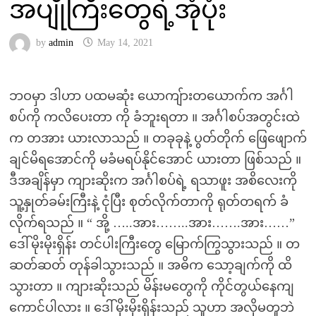
အပျိုကြီးတွေရဲ့အုံပုံး
by
admin
May 14, 2021
ဘဝမှာ ဒါဟာ ပထမဆုံး ယောကျ်ားတယောက်က အင်္ဂါ
စပ်ကို ကလိပေးတာ ကို ခံဘူးရတာ ။ အင်္ဂါစပ်အတွင်းထဲ
က တအား ယားလာသည် ။ တခုခုနဲ့ ပွတ်တိုက် ဖြေဖျောက်
ချင်မိရအောင်ကို မခံမရပ်နိုင်အောင် ယားတာ ဖြစ်သည် ။
ဒီအချိန်မှာ ကျားဆိုးက အင်္ဂါစပ်ရဲ့ ရသာဖူး အစိလေးကို
သူ့နှုတ်ခမ်းကြီးနဲ့ ငုံပြီး စုတ်လိုက်တာကို ရုတ်တရက် ခံ
လိုက်ရသည် ။ “ အို့ …..အား……..အား…….အား……”
ဒေါ်မိုးမိုးရှိန်း တင်ပါးကြီးတွေ မြောက်ကြွသွားသည် ။ တ
ဆတ်ဆတ် တုန်ခါသွားသည် ။ အဓိက သော့ချက်ကို ထိ
သွားတာ ။ ကျားဆိုးသည် မိန်းမတွေကို ကိုင်တွယ်နေကျ
ကောင်ပါလား ။ ဒေါ်မိုးမိုးရှိန်းသည် သူဟာ အလိုမတူဘဲ