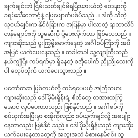
ချက်ချင်းဘဲ ငြိမ်းသတ်ချင်မိရပြီးယားယံတဲ့ ဝေဒနာကို
ခရမ်းသီးတောင့်နဲ့ ဖြေဖျောက်ပစ်မိသည် .။ ဒါကို သိတဲ့
သူငယ်ချင်းက နိုင်ငံခြားက အပြန်မှာ ပါလာတဲ့ ရာဘာလိင်
တန်ချောင်းကို သူမဆီကို ပို့ပေးလိုက်တာ ဖြစ်လေသည် ။
ကျားဆိုးသည် ဖူးကြွမို့မောက်နေတဲ့ အင်္ဂါစပ်ကြီးကို အပီ
အပြင် ယက်ပေးနေသည် ။ တခါတခါ သူ့လျာကြီးသည်
နယ်ကျွံပြီး ကပ်ရက်မှာ ရှိနေတဲ့ စအိုပေါက် ညိုညိုလေးကို
ပါ ခလုပ်တိုက် ယက်ပေးသွားသည် ။
မတော်တဆ ဖြစ်တယ်လို့ ထင်ရပေမယ့် အကြံသမား
ကျားဆိုးသည် ဒေါ်မိုမိုးရှိန်းရဲ့ စိတ်တွေ တအားထကြွ
အောင် လုပ်ပေးတာလည်း ဖြစ်နိုင်သည် ။ အင်္ဂါစပ်ကို
စပ်ယှက်အပြီးမှာ စအိုကိုလည်း စပ်ယှက်ချင်လို့ အစပျိုး
နေတာလည်း ဖြစ်နိုင် သည် ။ ဒေါ်မိုးမိုးရှိန်းသည် ကျားဆိုး
ယက်ပေးနေတာတွေကို အလူးအလဲ ခံစားနေမိရင်း သူ