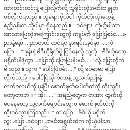
ထားတင်းတင်းနဲ့ ပြောလိုက်လို့ သူခိုင်းတဲ့အတိုင်း ချွတ်
ပစ်လိုက်ရသည် ။ သူရောကိုယ်ပါ ကိုယ်တုံးလုံးတွေနဲ့
ဧည့်ခန်းက ဆိုဖါမှာ ရှိနေသည် ။ “ ခင်ဗျား..ကိုယ့်ဖါသာ
အာသာဖြေတဲ့အကြောင်းတွေကို ကျုပ်ကို ပြောပြစမ်း….မ
ညာနဲ့နော်….ညာတယ် ထင်ရင် နားရင်းအုပ်မှာ…..ကဲ
ပြော….” ဖုန်းနဲ့ ဗီဒီယိုရိုက်ဖို့ ပြင်နေလို့ သူ့ကို “ ဗီဒီယိုတော့
မရိုက်ပါနဲ့ကွာ…ပြောဆို ပြောပြပါ့မယ်….” လို့ ပြောလိုက်
မိ သည် ။ သူက “ ပေါင်ဖြဲစမ်း….” လို့ ခပ်မာမာ ပြော
လိုက်သည် ။ ပေါင်ဖြဲလိုက်တာနဲ့ သူ့လက်ညှိုးနဲ့
လက်ခလယ်ကို ပူးပြီး စောက်ဖုတ်ပေါက်ထဲကို ထိုးသွင်း
တော့တာဘဲ ။ “ အိုး…..” အရည်တွေက တအား ထွက်ယို
ပေနေတော့ သူ့လက်ချောင်းတွေက စောက်ဖုတ်ထဲကို
တိုးဝင်သွားကြသည် ။ “ ကဲ ပြော…ဗီဒီယို မရိုက်
ဘူး..ပြော..ခင်ဗျား..ဘယ်အရွယ်ထဲက ကိုယ့်ဖါသာ