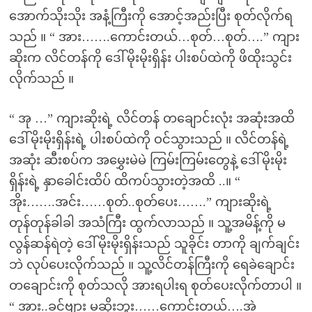
အောက်သိုးသိုး အနံ့ကြီးကို အောင့်အည်းပြီး စုတ်လိုက်ရ
သည် ။ “ အား…….ကောင်းတယ်…စုတ်…စုတ်….” ကျား
ဆိုးက လိင်တန်ကို ဒေါ်မိုးမိုးရှိန်း ပါးစပ်ထဲကို ဖိထိုးသွင်း
လိုက်သည် ။
“ အု …” ကျားဆိုးရဲ့ လိင်တန် တချောင်းလုံး အဆုံးအထိ
ဒေါ်မိုးမိုးရှိန်းရဲ့ ပါးစပ်ထဲကို ဝင်သွားသည် ။ လိင်တန်ရဲ့
အဆုံး ဆီးစပ်က အမွှေးမဲမဲ ကြမ်းကြမ်းတွေနဲ့ ဒေါ်မိုးမိုး
ရှိန်းရဲ့ နှာခေါင်းထိပ် ထိကပ်သွားတဲ့အထိ ..။ “
အိုး…….အင်း……စုတ်..စုတ်ပေး…….” ကျားဆိုးရဲ့
တုန်တုန်ခါခါ အသံကြီး ထွက်လာသည် ။ သူ့အမိန့်ကို မ
လွန်ဆန်ရဲတဲ့ ဒေါ်မိုးမိုးရှိန်းသည် သူခိုင်း တာကို ချက်ချင်း
ဘဲ လုပ်ပေးလိုက်သည် ။ သူ့လိင်တန်ကြီးကို ရေခဲချောင်း
တချောင်းကို စုတ်သလို အားရပါးရ စုတ်ပေးလိုက်တာပါ ။
“ အား..ခင်ဗျား မဆိုးဘူး……ကောင်းတယ်….အဲ့