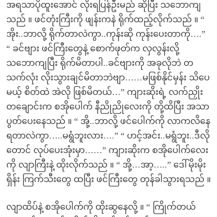
အရသာပိုထူးအောင် လိုးရပြန်ဦးမည် ဆိုပြီး သဘောကျ
သည် ။ ဖင်တုံးကြီးကို ဖျန်းကနဲ ရိုက်ထည့်လိုက်သည် ။ “
အိုး..ဘာလို့ ရိုက်တာလဲကွာ..ကုန်းဆို ကုန်းပေးတာကို….”
“ ခင်ဗျား ဖင်ကြီးတွေနဲ့ စောက်ဖုတ်က လှလွန်းလို့
သဘောကျပြီး ရိုက်မိတာပါ..ခင်ဗျားကို အခုလိုဘဲ တ
သက်လုံး လိုးသွားချင်မိတာဘဲဗျာ……မဖြစ်နိုင်မှန်း သိပေ
မယ့် စိတ်ထဲ အဲလို ဖြစ်မိတယ်…” ကျားဆိုးရဲ့ လက်ညှိုး
တချောင်းက စအိုပေါက် နီညိုညိုလေးကို တို့ထိပြီး အသာ
ပွတ်ပေးနေသည် ။ “ အို့..ဘာလို့ ဖင်ပေါက်ကို လာကလိနေ
ရတာလဲကွာ…..မရွံဘူးလား….” “ ဟင့်အင်း..မရွံဘူး..ဒီလို
တောင် လုပ်ပေးအုံးမှာ……” ကျားဆိုးက စအိုပေါက်လေး
ကို လျာကြီးနဲ့ ထိုးလိုက်သည် ။ “ အို့…အာ့…..” ဒေါ်မိုးမိုး
ရှိန်း ကြက်သီးတွေ ထပြီး ဖင်ကြီးတွေ တုန်ခါသွားရသည် ။
လျာထိပ်နဲ့ စအိုပေါက်ကို ထိုးဆွနေလို့ ။ “ ကြိုက်တယ်