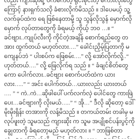
လည်း ကျားဆိုးရဲ့ ပက်စက်တဲ့ ရိုင်းစိုင်းတဲ့ စကားလုံးတွေ
ကြောင့် နားရှက်သလို ခံစားလိုက်မိသည် ။ ဒါပေမယ့် သူ့
လက်ခုပ်ထဲက ရေ ဖြစ်နေတာမို့ သူ သွန်လိုသွန် မှောက်လို
မှောက် လုပ်တာတွေကို ခံရမယ့် ကိုယ့် ဘ၀ …။ “
ခင်ဗျား..ကျုပ်လီးကို ကိုင်တဲ့အချိန် စောက်ရည်တွေ တ
အား ထွက်တယ် မဟုတ်လား….” ခေါင်းညှိမ့်ပြတာကို မ
ကျေနပ်ဘဲ “ ပါးစပ်က ဖြေစမ်း….” လို့ အော်လိုက်လို့..“
ဟုတ်တယ်….” လို့ ဖြေလိုက်ရ သည် ။ “ ခံချင်စိတ်တွေ
ကော ပေါက်လား..ခင်ဗျား စောက်ပတ်ထဲက ယား
လား…..” “ အင်း ပေါက်တယ်…ယားလည်း ယားတယ်
…. ” “ ကဲ..ကဲ…ဆိုဖါပေါ် ပက်လက်လှဲ ပေါင်တွေ ကားဖြဲ
ပေး…ခင်ဗျားကို လိုးမယ်…..” “ အို…” ဒီလို ဆိုတော့ ဒေါ်
မိုးမိုးရှိန်း တအားကို လန့်မိသည် ။ တကယ်တမ်း တခါမှ မ
လုပ်ဖူးတဲ့ သူမသည် ကျားဆိုး က သူမ အပျိုစင်ပန်းပွင့်ကို
ချွေတာကို ခံရတော့မည် မဟုတ်လား ။ “ ဘာဖြစ်တာ