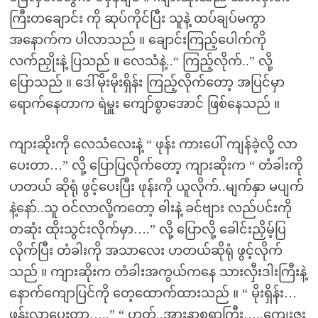
ကြီးတချောင်း ကို ဆုပ်ကိုင်ပြီး သူနဲ့ ထပ်ချပ်မကွာ
အနောက်က ပါလာသည် ။ ချောင်းကြည့်ပေါက်ကို
လက်ညှိုးနဲ့ ပြသည် ။ လေသံနဲ့..“ ကြည့်လိုက်..” လို့
ပြောသည် ။ ဒေါ်မိုးမိုးရှိန်း ကြည့်လိုက်တော့ အပြင်မှာ
ရောက်နေတာက ရဲမှူး ကျော်စွာအောင် ဖြစ်နေသည် ။
ကျားဆိုးကို လေသံလေးနဲ့ “ ဖုန်း ကားပေါ် ကျန်ခဲ့လို့ လာ
ပေးတာ…” လို့ ပြောပြလိုက်တော့ ကျားဆိုးက “ တံခါးကို
ဟတယ် ဆိုရုံ ဖွင့်ပေးပြီး ဖုန်းကို ယူလိုက်..မျက်နှာ မပျက်
နဲ့နော်..သူ ဝင်လာလို့ကတော့ ဓါးနဲ့ ခင်ဗျား လည်ပင်းကို
တဆုံး ထိုးသွင်းလိုက်မှာ….” လို့ ပြောလို့ ခေါင်းညှိမ့်ပြ
လိုက်ပြီး တံခါးကို အသာလေး ဟတယ်ဆိုရုံ ဖွင့်လိုက်
သည် ။ ကျားဆိုးက တံခါးအကွယ်ကနေ သားလှီးဒါးကြီးနဲ့
နောက်ကျောပြင်ကို တေ့ထောက်ထားသည် ။ “ မိုးရှိန်း…
ဖုန်းလာပေးတာ…..” “ ဟုတ်..အားနာစရာကြီး…..ကျေးဇူး