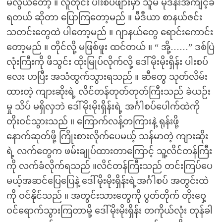
မလွယ်တော့ ။ လူတိုင်း ပါးစပ်ဖျားမှာ သူမ မုဒိန်းအကျင့်ခံ
ရတယ် ဆိုတာ ပြောကြတော့မည် ။ မီဒီယာ စာနယ်ဇင်း
သတင်းတွေထဲ ပါတော့မည် ။ ဂျာနယ်တွေ ရောင်းကောင်း
တော့မည် ။ တိုင်လို့ မဖြစ်ဖူး ထင်တယ် ။ “ အို့……” ဒစ်ပြဲ
လုံးကြီးကို ဖိသွင်း ထိုးမြုပ်လိုက်လို့ ဒေါ်မိုးမိုးရှိန်း ပါးစပ်
လေး ဟပြီး အသံထွက်သွားရသည် ။ ဆီတွေ သုတ်လိမ်း
ထားတဲ့ ကျားဆိုးရဲ့ လိင်တန်တုတ်တုတ်ကြီးသည် ခဲယဉ်း
မှု သိပ် မရှိလှဘဲ ဒေါ်မိုးမိုးရှိန်းရဲ့ အင်္ဂါစပ်ပေါက်ထဲကို
တိုးဝင်သွားသည် ။ ကြောက်လန့်တကြားနဲ့ ရုန်းဖို့
နောက်ဆုတ်ဖို့ ကြိုးစားလိုက်ပေမယ့် သန်မာတဲ့ ကျားဆိုး
ရဲ့ လက်တွေက ဖမ်းချုပ်ထားတာကြောင့် သူ့လိင်တန်ကြီး
ကို လက်ခံလိုက်ရသည် ။လိင်တန်ကြီးသည် တင်းကြပ်ပေ
မယ့်အဆင်ပြေပြေနဲ့ ဒေါ်မိုးမိုးရှိန်းရဲ့အင်္ဂါစပ် အတွင်းထဲ
ကို ဝင်နိုင်သည် ။ အတွင်းသားတွေကို ပွတ်တိုက် တိုးဝှေ့
ဝင်ရောက်သွားကြတာမို့ ဒေါ်မိုးမိုးရှိန်း တကိုယ်လုံး တုန်ခါ