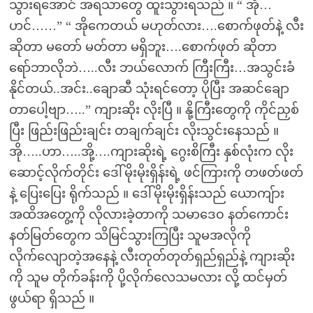
သွားရအောင် အရသာတွေ ထူးသွားရသည် ။ “ အို…
ဟင်……” “ အိုကေတယ် မဟုတ်လား….စောက်ဖုတ်နဲ့ လီး
ဆိုတာ မတော် မတ်တာ မရှိဘူး….စောက်ဖုတ် ဆိုတာ
ရော်ဘာလိုဘဲ…..လီး ဘယ်လောက် ကြီးကြီး…အသွင်းခံ
နိုင်တယ်..အင်း..ချောဆီ သုံးရင်တော့ ပိုပြီး အဆင်ချော
တာပေါ့ဗျာ…..” ကျားဆိုး လိုးပြီ ။ နို့ကြီးတွေကို ကိုင်ညှစ်
ပြီး ဖြည်းဖြည်းချင်း တချက်ချင်း လိုးသွင်းနေသည် ။
အို…..ဟာ…..အို့….ကျားဆိုးရဲ့ ဂွေးစိကြီး နှစ်လုံးက လိုး
ဆောင့်လိုက်တိုင်း ဒေါ်မိုးမိုးရှိန်းရဲ့ ဖင်ကြားကို တဖတ်ဖတ်
နဲ့ ပြေးပြေး ရိုက်သည် ။ ဒေါ်မိုးမိုးရှိန်းသည် ယောကျ်ား
အထိအတွေ့ကို လိုလားခဲ့တာကို သမာဒေ၀ နတ်ကောင်း
နတ်မြတ်တွေက သိမြင်သွားကြပြီး သူမအလိုကို
လိုက်လျောတဲ့အနေနဲ့ လီးတုတ်တုတ်ရှည်ရှည်နဲ့ ကျားဆိုး
ကို သူမ တိုက်ခန်းကို ပို့လိုက်လေသမလား လို့ ထင်မှတ်
ဖွယ်ရာ ရှိသည် ။