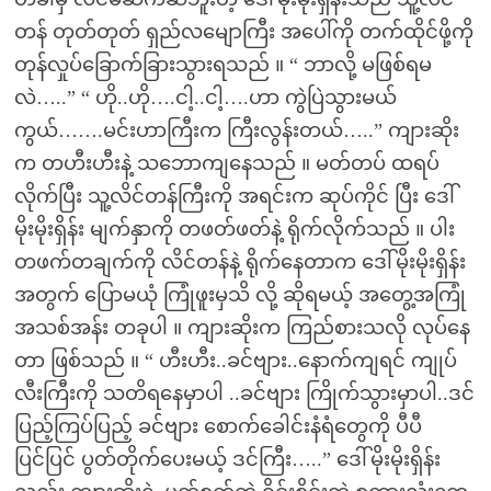
တန် တုတ်တုတ် ရှည်လမျောကြီး အပေါ်ကို တက်ထိုင်ဖို့ကို
တုန်လှုပ်ခြောက်ခြားသွားရသည် ။ “ ဘာလို့ မဖြစ်ရမ
လဲ…..” “ ဟို..ဟို….ငါ့..ငါ့….ဟာ ကွဲပြဲသွားမယ်
ကွယ်…….မင်းဟာကြီးက ကြီးလွန်းတယ်…..” ကျားဆိုး
က တဟီးဟီးနဲ့ သဘောကျနေသည် ။ မတ်တပ် ထရပ်
လိုက်ပြီး သူ့လိင်တန်ကြီးကို အရင်းက ဆုပ်ကိုင် ပြီး ဒေါ်
မိုးမိုးရှိန်း မျက်နှာကို တဖတ်ဖတ်နဲ့ ရိုက်လိုက်သည် ။ ပါး
တဖက်တချက်ကို လိင်တန်နဲ့ ရိုက်နေတာက ဒေါ်မိုးမိုးရှိန်း
အတွက် ပြောမယုံ ကြုံဖူးမှသိ လို့ ဆိုရမယ့် အတွေ့အကြုံ
အသစ်အန်း တခုပါ ။ ကျားဆိုးက ကြည်စားသလို လုပ်နေ
တာ ဖြစ်သည် ။ “ ဟီးဟီး..ခင်ဗျား..နောက်ကျရင် ကျုပ်
လီးကြီးကို သတိရနေမှာပါ ..ခင်ဗျား ကြိုက်သွားမှာပါ..ဒင်
ပြည့်ကြပ်ပြည့် ခင်ဗျား စောက်ခေါင်းနံရံတွေကို ပီပီ
ပြင်ပြင် ပွတ်တိုက်ပေးမယ့် ဒင်ကြီး…..” ဒေါ်မိုးမိုးရှိန်း