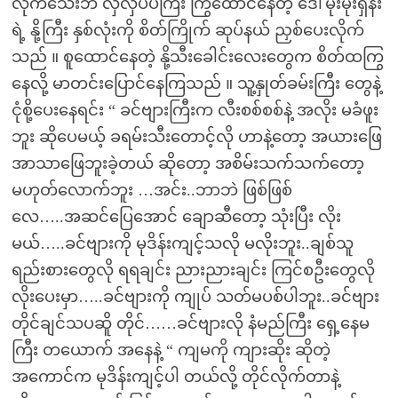
လိုက်သေးဘဲ လှလှပပကြီး ကြွထောင်နေတဲ့ ဒေါ်မိုးမိုးရှိန်း
ရဲ့ နို့ကြီး နှစ်လုံးကို စိတ်ကြိုက် ဆုပ်နယ် ညှစ်ပေးလိုက်
သည် ။ စူထောင်နေတဲ့ နို့သီးခေါင်းလေးတွေက စိတ်ထကြွ
နေလို့ မာတင်းပြောင်နေကြသည် ။ သူ့နှုတ်ခမ်းကြီး တွေနဲ့
ငုံစို့ပေးနေရင်း “ ခင်ဗျားကြီးက လီးစစ်စစ်နဲ့ အလိုး မခံဖူး
ဘူး ဆိုပေမယ့် ခရမ်းသီးတောင့်လို ဟာနဲ့တော့ အယားဖြေ
အာသာဖြေဘူးခဲ့တယ် ဆိုတော့ အစိမ်းသက်သက်တော့
မဟုတ်လောက်ဘူး …အင်း..ဘာဘဲ ဖြစ်ဖြစ်
လေ…..အဆင်ပြေအောင် ချောဆီတော့ သုံးပြီး လိုး
မယ်…..ခင်ဗျားကို မုဒိန်းကျင့်သလို မလိုးဘူး..ချစ်သူ
ရည်းစားတွေလို ရရချင်း ညားညားချင်း ကြင်စဦးတွေလို
လိုးပေးမှာ…..ခင်ဗျားကို ကျုပ် သတ်မပစ်ပါဘူး..ခင်ဗျား
တိုင်ချင်သပဆိူ တိုင်……ခင်ဗျားလို နံမည်ကြီး ရှေ့နေမ
ကြီး တယောက် အနေနဲ့ “ ကျမကို ကျားဆိုး ဆိုတဲ့
အကောင်က မုဒိန်းကျင့်ပါ တယ်လို့ တိုင်လိုက်တာနဲ့