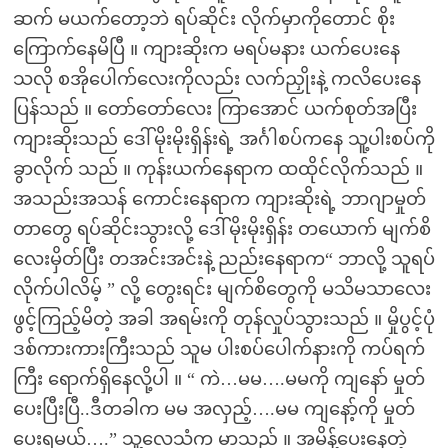
ဆက် မယက်တော့ဘဲ ရပ်ဆိုင်း လိုက်မှာကိုတောင် စိုး
ကြောက်နေမိပြီ ။ ကျားဆိုးက မရပ်မနား ယက်ပေးနေ
သလို စအိုပေါက်လေးကိုလည်း လက်ညှိုးနဲ့ ကလိပေးနေ
ပြန်သည် ။ တော်တော်လေး ကြာအောင် ယက်စုတ်အပြီး
ကျားဆိုးသည် ဒေါ်မိုးမိုးရှိန်းရဲ့ အင်္ဂါစပ်ကနေ သူ့ပါးစပ်ကို
ခွာလိုက် သည် ။ ကုန်းယက်နေရာက ထထိုင်လိုက်သည် ။
အသည်းအသန် ကောင်းနေရာက ကျားဆိုးရဲ့ ဘာဂျာမှုတ်
တာတွေ ရပ်ဆိုင်းသွားလို့ ဒေါ်မိုးမိုးရှိန်း တယောက် မျက်စိ
လေးမှိတ်ပြီး တအင်းအင်းနဲ့ ညည်းနေရာက“ ဘာလို့ သူရပ်
လိုက်ပါလိမ့် ” လို့ တွေးရင်း မျက်စိတွေကို မသိမသာလေး
ဖွင့်ကြည့်မိတဲ့ အခါ အရမ်းကို တုန်လှုပ်သွားသည် ။ မှိုပွင့်ပုံ
ဒစ်ကားကားကြီးသည် သူမ ပါးစပ်ပေါက်နားကို ကပ်ရက်
ကြီး ရောက်ရှိနေလို့ပါ ။ “ ကဲ…မမ….မမကို ကျနော် မှုတ်
ပေးပြီးပြီ..ဒီတခါက မမ အလှည့်….မမ ကျနော့်ကို မှုတ်
ပေးရမယ်….” သူ့လေသံက မာသည် ။ အမိန့်ပေးနေတဲ့