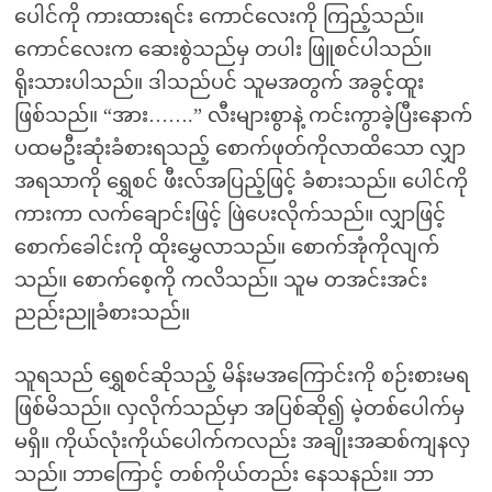
ပေါင်ကို ကားထားရင်း ကောင်လေးကို ကြည့်သည်။
ကောင်လေးက ဆေးစွဲသည်မှ တပါး ဖြူစင်ပါသည်။
ရိုးသားပါသည်။ ဒါသည်ပင် သူမအတွက် အခွင့်ထူး
ဖြစ်သည်။ “အား…….” လီးများစွာနဲ့ ကင်းကွာခဲ့ပြီးနောက်
ပထမဦးဆုံးခံစားရသည့် စောက်ဖုတ်ကိုလာထိသော လျှာ
အရသာကို ရွှေစင် ဖီးလ်အပြည့်ဖြင့် ခံစားသည်။ ပေါင်ကို
ကားကာ လက်ချောင်းဖြင့် ဖြဲပေးလိုက်သည်။ လျှာဖြင့်
စောက်ခေါင်းကို ထိုးမွှေလာသည်။ စောက်အုံကိုလျက်
သည်။ စောက်စေ့ကို ကလိသည်။ သူမ တအင်းအင်း
ညည်းညူခံစားသည်။
သူရသည် ရွှေစင်ဆိုသည့် မိန်းမအကြောင်းကို စဉ်းစားမရ
ဖြစ်မိသည်။ လှလိုက်သည်မှာ အပြစ်ဆို၍ မဲ့တစ်ပေါက်မှ
မရှိ။ ကိုယ်လုံးကိုယ်ပေါက်ကလည်း အချိုးအဆစ်ကျနလှ
သည်။ ဘာကြောင့် တစ်ကိုယ်တည်း နေသနည်း။ ဘာ