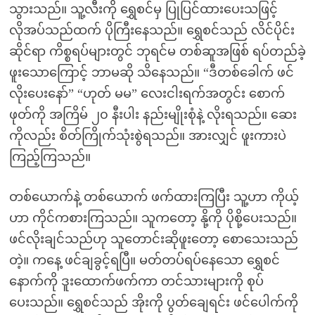
သွားသည်။ သူ့လီးကို ရွှေစင်မှ ပြုပြင်ထားပေးသဖြင့်
လိုအပ်သည်ထက် ပိုကြီးနေသည်။ ရွှေစင်သည် လိင်ပိုင်း
ဆိုင်ရာ ကိစ္စရပ်များတွင် ဘုရင်မ တစ်ဆူအဖြစ် ရပ်တည်ခဲ့
ဖူးသောကြောင့် ဘာမဆို သိနေသည်။ “ဒီတစ်ခေါက် ဖင်
လိုးပေးနော်” “ဟုတ် မမ” လေးငါးရက်အတွင်း စောက်
ဖုတ်ကို အကြိမ် ၂၀ နီးပါး နည်းမျိုးစုံနဲ့ လိုးရသည်။ ဆေး
ကိုလည်း စိတ်ကြိုက်သုံးစွဲရသည်။ အားလျှင် ဖူးကားပဲ
ကြည့်ကြသည်။
တစ်ယောက်နဲ့ တစ်ယောက် ဖက်ထားကြပြီး သူ့ဟာ ကိုယ့်
ဟာ ကိုင်ကစားကြသည်။ သူကတော့ နို့ကို ပိုစို့ပေးသည်။
ဖင်လိုးချင်သည်ဟု သူတောင်းဆိုဖူးတော့ စောသေးသည်
တဲ့။ ကနေ့ ဖင်ချခွင့်ရပြီ။ မတ်တပ်ရပ်နေသော ရွှေစင်
နောက်ကို ဒူးထောက်ဖက်ကာ တင်သားများကို စုပ်
ပေးသည်။ ရွှေစင်သည် အိုးကို ပွတ်ချေရင်း ဖင်ပေါက်ကို