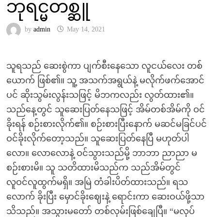
ဘုရင္မတစ္ဆူ
by
admin
May 14, 2021
သူရသည် ဆေးစွဲကာ ပျက်စီးနေသော လူငယ်လေး တစ်
ယောက် ဖြစ်၏။ သူ့ အသက်အရွယ်နဲ့ မလိုက်ဖက်အောင်
ပင် ဆိုးသွမ်းလွန်းသဖြင့် မိဘကလည်း လွတ်ထား၏။
သည်နေ့တွင် သူဆေးပြတ်နေသဖြင့် အိမ်တစ်အိမ်ကို ဝင်
ခိုးရန် စဉ်းစားလိုက်၏။ စဉ်းစားပြီးနောက် မဆင်မခြင်ပင်
ဝင်ခိုးလိုက်တော့သည်။ သူဆေးပြတ်နေပြီ မဟုတ်ပါ
လော။ လောလောနဲ့ ဝင်သွားသည်မို့ ဘာဘာ ညာညာ မ
စဉ်းစားမိ။ သူ သတိထားမိသည်က သည်အိမ်တွင်
လူဝင်လူထွက်မရှိ။ အမြဲ တံခါးပိတ်ထားသည်။ ရသ
လောက် ခိုးပြီး မှောင်ခိုးဈေးနဲ့ ရောင်းကာ ဆေးဝယ်ဖို့သာ
သိသည်။ အသွားမတော် တစ်လှမ်းဖြစ်ချေပြီ။ “မလုပ်