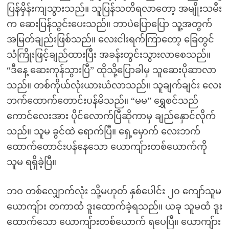
ပြန်မှိန်းကျသွားသည်။ သူပြန်သတိရလာတော့ အမျိုးသမီး
က ဆေးပြန်သွင်းပေးသည်။ ဘာပဲပြောပြော သူ့အတွက်
အမြတ်ချည်းဖြစ်သည်။ လေးငါးရက်ကြာတော့ ခြေတွင်
သံကြိုးဖြင့်ချည်ထားပြီး အခန်းတွင်းသွားလာစေသည်။
“ဒီနေ့ ဆေးကုန်သွားပြီ” ထိုသို့ပြောခါမှ သူဆေးပိုဆာလာ
သည်။ တစ်ကိုယ်လုံးယားယံလာသည်။ သူချက်ချင်း လေး
ဘက်ထောက်တောင်းပန်မိသည်။ “မမ” ရွှေစင်သည်
ကောင်လေးအား ပိုင်လောက်ပြီဆိုကာမှ ချည်နှောင်လိုက်
သည်။ သူမ ခွင်ထဲ ရောက်ပြီ။ ရှေ့မှောက် လေးဘက်
ထောက်တောင်းပန်နေသော ယောကျ်ားတစ်ယောက်ကို
သူမ ရရှိခဲ့ပြီ။
ဘဝ တစ်လျှောက်လုံး သို့မဟုတ် နှစ်ပေါင်း ၂၀ ကျော်သူမ
ယောကျ်ား တကာထံ ဒူးထောက်ခဲ့ရသည်။ ယခု သူမထံ ဒူး
ထောက်သော ယောကျ်ားတစ်ယောက် ရပေပြီ။ ယောကျ်ား