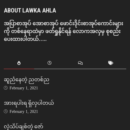
ABOUT LAWKA AHLA
အပြာစာအုပ် အောစာအုပ် ဖောင်းဒိုင်းစာအုပ်ကောင်းများ
ကို တစ်နေရာထဲမှာ ဖတ်ရှုနိုင်ရန် လောကအလှမှ စုစည်း
ပေးထားပါတယ်…..
ဆူညံနေတဲ့ ညတစ်ည
February 1, 2021
အားရပါးရ ရှိလှပါတယ်
February 1, 2021
လဲ့သိပ်ချစ်တဲ့ ဇော်