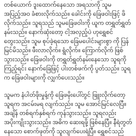
တစ်ယောက် ဒူးထောက်နေသော အရသာကို သူမ
အပြည့်အဝ ခံစားလိုက်သည်။ ခေါင်းကို ခြေဖဝါးဖြင့် ဖိ
လိုက်သည်။ သူရသည် သူမခြေဖဝါးကို ယူက တရွှတ်ရွှတ်
နမ်းသည်။ နောက်ဆုံးတော့ ငါ့အလှည့်ပဲ ဟုရွှေစင်
တွေးသည်။ သူမ စုပ်ခဲ့ရသော ခြေမပေါင်းများစွာ ကို ပြန်
မြင်မိသည်။ ဖီးလာလိုက်။ ရွံလိုက်။ ကြောက်လိုက် ဖြစ်
သွားသည်။ ခြေဖဝါးကို တရွှတ်ရွှတ်နမ်းနေသော သူရကို
ကြည့်ရင်း နောက်ခြေဖြင့် ပါးတစ်ဖက်ကို ပွတ်သည်။ သူရ
က ခြေဖဝါးများကို လျှက်ပေးသည်။
သူမက နံပါတ်ဖိုးမှုန့်ကို ခြေဖမိုးပေါ်တွင် ဖြူးလိုက်တော့
သူရက အငမ်းမရ လျက်သည်။ သူမ အောင်မြင်လေပြီ။
အချိန် တစ်ရက်နှစ်ရက် ကုန်သွားသည်။ သူရလည်း
အပိုးကျိုးသွားသည်။ အဓိက ဆေးရဖို့ ဖြစ်နေပြီ။ နီရဲတွတ်
နေသော စောက်ဖုတ်ကို သူလျက်ပေးရဲပြီ။ ရွှေစင်သည်