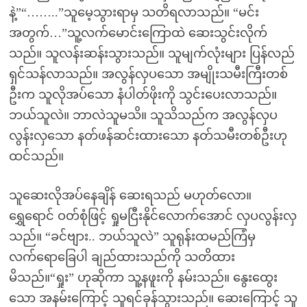
နဲ့”“……..”သူမေ့သွားရာမှ သတိရလာသည်။ “မင်း
အတွက်…”သူ့လက်မောင်းကြောထဲ ဆေးသွင်းလိုက်
သည်။ သူလန်းဆန်းသွားသည်။ သူမျက်လုံးများ ပြန်လည်
ရှင်သန်လာသည်။ အလွန်လှပသော အမျိုးသမီးကြီးတစ်
ဦးက သူလိုအပ်သော နံပါတ်ဖိုးကို သွင်းပေးလာသည်။
ဘယ်သူလဲ။ ဘာလဲသူမသိ။ သူသိသည်က အလွန်လှပ
လွန်းလှသော နတ်ဖန်ဆင်းထားသော နတ်သမီးတစ်ဦးဟု
ထင်သည်။
သူဆေးလိုအပ်နေချိန် ဆေးရသည် မဟုတ်လော။
ရွှေရောင် ဝတ်စုံဖြင့် ရှုမငြီးနိုင်လောက်အောင် လှပလွန်းလှ
သည်။ “ခင်ဗျား.. ဘယ်သူလဲ” သူရုန်းထမည်ကြံမှ
လက်ရောခြေပါ ချည်ထားသည်ကို သတိထား
မိသည်။“ရှုး” ဟုဆိုကာ သူ့နဖူးကို နမ်းသည်။ နွေးထွေး
သော အနမ်းကြောင့် သူရင်ခုန်သွားသည်။ ဆေးကြောင့် သူ