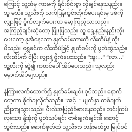
ကြောင့် သူ့ထံမှ ကာမကို ရိုင်းစိုင်းစွာ လိုချင်နေသနည်း။
သူ မသိ။ သူ့လီးကို လက်ပြန်ကွင်းတိုက်ပေးရင်းမှ ဒစ်ကို
လျှာဖြင့် ဝှိုက်လျက်ပေးကာ မော့ကြည့်လာသည်။
အကြည့်ချင်းဆုံတော့ ပြုံးပြသည်။ သူ ရှေ့နည်းနည်းတိုး
ပေးတော့ နုအိနေသော နှုတ်ခမ်းသားကို လီးထိပ်နဲ့ ထိုး
မိသည်။ ရွှေစင်က လီးထိပ်ဖြင့် နှုတ်ခမ်းကို ပွတ်ဆွဲသည်။
လီးထိပ်ကို ငုံပြီး လျှာနဲ့ ဝှိုက်ပေးသည်။ “အူး…” “လာ…”
သူ့လီးကို ဆွဲ၍ ကုတင်ပေါ် အိပ်ပေးသည်။ သူလည်း
မှောက်အိပ်ချသည်။
နံကြားလက်ထောက်၍ နှုတ်ခမ်းချင်း စုပ်သည်။ နောက်
တေ့ကာ စိုက်ချလိုက်သည်။ “အင့်..” မျက်နှာ တစ်ချက်
ညိုးကျသွားသည်။ ဖီးလ်အပြည့်ခံစားနေသည်။ တင်းကြပ်
လှသော နို့အုံကို ပွတ်သပ်ရင်း တစ်ချက်ချင်းစီ ဆောင့်
သွင်းသည်။ စောက်ဖုတ်ထဲ သူ့လီးက တန်းမတ်စွာ မြုပ်ဝင်