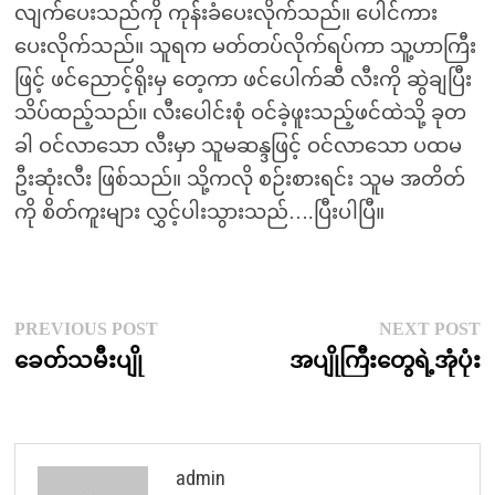
လျက်ပေးသည်ကို ကုန်းခံပေးလိုက်သည်။ ပေါင်ကား
ပေးလိုက်သည်။ သူရက မတ်တပ်လိုက်ရပ်ကာ သူ့ဟာကြီး
ဖြင့် ဖင်ညောင့်ရိုးမှ တေ့ကာ ဖင်ပေါက်ဆီ လီးကို ဆွဲချပြီး
သိပ်ထည့်သည်။ လီးပေါင်းစုံ ဝင်ခဲ့ဖူးသည့်ဖင်ထဲသို့ ခုတ
ခါ ဝင်လာသော လီးမှာ သူမဆန္ဒဖြင့် ဝင်လာသော ပထမ
ဦးဆုံးလီး ဖြစ်သည်။ သို့ကလို စဉ်းစားရင်း သူမ အတိတ်
ကို စိတ်ကူးများ လွှင့်ပါးသွားသည်….ပြီးပါပြီ။
Post
Previous
N
PREVIOUS POST
NEXT POST
post:
p
ခေတ်သမီးပျို
အပျိုကြီးတွေရဲ့အုံပုံး
navigation
admin