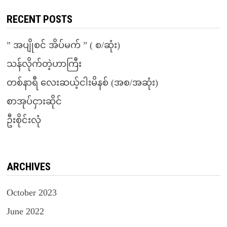
RECENT POSTS
” အပျိုစင် အိပ်မက် ” ( စ/ဆုံး)
သန်လိုက်တဲ့ဟာကြီး
တစ်နာရီ လေးဆယ့်ငါးမိနစ် (အစ/အဆုံး)
စာအုပ်ငှားဆိုင်
ဦးစိုင်းလုံ
ARCHIVES
October 2023
June 2022