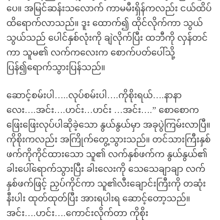
ပေ။ အမြင်ဆန်းသလောက် ကာမမီးရှိန်ကလည်း ငယ်ထိပ်
ထိရောက်လာသည်။ ဒူး ထောက်၍ ထိုင်လိုက်ကာ သွယ်
သွယ်သည် ပေါင်နှစ်လုံးကို ချဲလိုက်ပြီး ထဘီကို လှန်တင်
ကာ သူမ၏ လက်ကလေးက စောက်ပတ်ပေါ်သို့
ပြန်၍ရောက်သွားပြန်သည်။
ဆောင့်စမ်းပါ…..လုပ်စမ်းပါ….ကိုစိုးရယ်….နာနာ
လေး….အင်း….ဟင်း…ဟင်း …အင်း….” စောစောက
ဖြေးဖြေးလုပ်ပါဆိုခဲ့သော နွယ်နွယ်မှာ အခုပွဲကြမ်းလာပြီ။
ကိုစိုးကလည်း အကြိုက်တွေ့သွားသည်။ တင်သားကြီးနှစ်
ဖက်ကိုကိုင်ထားသော သူ၏ လက်နှစ်ဖက်က နွယ်နွယ်၏
ခါးပေါ်ရောက်သွားပြီး ခါးလေးကို သေသေချာချာ လက်
နှစ်ဖက်ဖြင့် ညှပ်ကိုင်ကာ သူ၏လီးချောင်းကြီးကို တဆုံး
နီးပါး ထုတ်ထုတ်ပြီး အားရပါးရ ဆောင့်တော့သည်။
အင်း….ဟင်း….ကောင်းလိုက်တာ ကိုစိုး