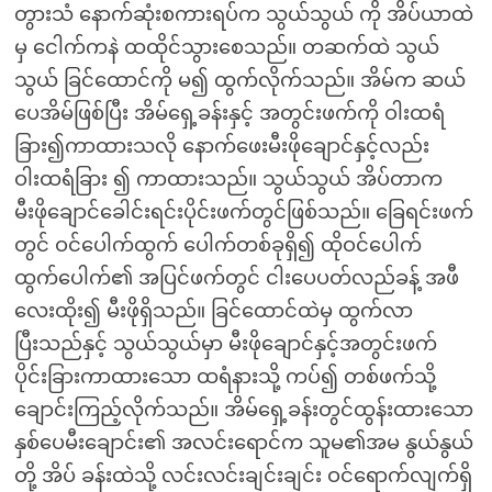
တွားသံ နောက်ဆုံးစကားရပ်က သွယ်သွယ် ကို အိပ်ယာထဲ
မှ ငေါက်ကနဲ ထထိုင်သွားစေသည်။ တဆက်ထဲ သွယ်
သွယ် ခြင်ထောင်ကို မ၍ ထွက်လိုက်သည်။ အိမ်က ဆယ်
ပေအိမ်ဖြစ်ပြီး အိမ်ရှေ့ခန်းနှင့် အတွင်းဖက်ကို ဝါးထရံ
ခြား၍ကာထားသလို နောက်ဖေးမီးဖိုချောင်နှင့်လည်း
ဝါးထရံခြား ၍ ကာထားသည်။ သွယ်သွယ် အိပ်တာက
မီးဖိုချောင်ခေါင်းရင်းပိုင်းဖက်တွင်ဖြစ်သည်။ ခြေရင်းဖက်
တွင် ဝင်ပေါက်ထွက် ပေါက်တစ်ခုရှိ၍ ထိုဝင်ပေါက်
ထွက်ပေါက်၏ အပြင်ဖက်တွင် ငါးပေပတ်လည်ခန့် အဖီ
လေးထိုး၍ မီးဖိုရှိသည်။ ခြင်ထောင်ထဲမှ ထွက်လာ
ပြီးသည်နှင့် သွယ်သွယ်မှာ မီးဖိုချောင်နှင့်အတွင်းဖက်
ပိုင်းခြားကာထားသော ထရံနားသို့ ကပ်၍ တစ်ဖက်သို့
ချောင်းကြည့်လိုက်သည်။ အိမ်ရှေ့ခန်းတွင်ထွန်းထားသော
နှစ်ပေမီးချောင်း၏ အလင်းရောင်က သူမ၏အမ နွယ်နွယ်
တို့ အိပ် ခန်းထဲသို့ လင်းလင်းချင်းချင်း ဝင်ရောက်လျက်ရှိ