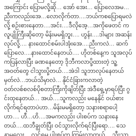
အကြောင်း ပြောမလို့ဆို… အော် အေး… ပြောလေအမ…
ညီးကလည်းအေ…လောလိုက်တာ….ဘယ်ကစပြောရမလဲ
လို့ စဉ်းစားနေတာ….အင်း….ဒီလိုအေ့…အကိုဖေတင် က
လူပျိုကြီးဆိုတော့ မိန်းမမရှိဘူး…. ဟွန်း….ဒါများ အဆန်း
လုပ်လို့…. နားထောင်စမ်းပါအုံးအေ….ညီးကလဲ… ဆက်
ပြောလေ….နားထောင်နေတယ်…. ဟိုတစ်နေ့က သူအလုပ်
ကပြန်လာပြီး ခဏနေတော့ ဒိုဘီကလာပို့ထားတဲ့ သူ့
အဝတ်တွေ ငါသွားပို့တယ်….အဲဒါ သူဘာလုပ်နေတယ်
မှတ်လဲ…ဘယ်သိမှာလဲ… နိုင်ငံခြားကလာတဲ့
ဝတ်လစ်စလစ်ပိုစတာကြီးကိုချိတ်ပြီး အဲဒီရှေ့မှာရပ်ပြီး ဂွ
င်းထုနေတယ်… အယ်….သူကလည်း မနေနိုင် ဝယ်စား
လိုက်ရင်ရတာပဲဟာ…မိန်းမမရှိတော့ သနားစရာပေါ့
ဟာ…. ဟီ…ဟိ….အမကလည်း ပါးစပ်က သနားနေ
တယ်….ထဘီချွတ်ပြီး ဝင်သွားလိုက်ရင်ပြီးရော…. သေ
နာမလေး….လင်ရမှ ပါးစပ်က ကြမ်းလာတယ်….ညီးသာ