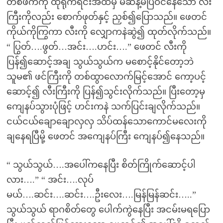
တစ်ဖက်ကို ထုရိုက်ရင်းအထဲမှ မဆန့်မပြဲဝင်နေသော လီး
ကြီးကိုလည်း စောက်ဖုတ်နှင့် ညှစ်၍ပြောသည်။ ဖေတင်
ကိုယ်ကိုကြွကာ လီးကို လျှောကနဲဆွဲ၍ ထုတ်လိုက်သည်။
“ ပြွတ်….ဖွတ်…အင်း….ဟင်း….” ဖေတင် လီးကို
ပြန်၍ဆောင့်အချ သွယ်သွယ်က မစောင့်နိုင်တော့ဘဲ
သူမ၏ ဖင်ကြီးကို တစ်ထွာလောက်မြင့်အောင် ကော့ပင့်
ဆောင့်၍ လီးကြီးကို ပြန်၍သွင်းလိုက်သည်။ ပြီးတော့မှ
ကျေနပ်သွားပုံဖြင့် ဟင်းကနဲ သက်ပြင်းချလိုက်သည်။
ငယ်ငယ်ချောချောလှလှ သိပ်ထန်သောကောင်မလေးကို
ချနေရပြီမို့ ဖေတင် အကျေနပ်ကြီး ကျေနပ်၍နေသည်။
“ သွယ်သွယ်….အပေါ်ကနေပြီး စိတ်ကြိုက်ဆောင့်ပါ
လား….” “ အင်း….လုပ်
မယ်….ဆင်း….ဆင်း….ဦးလေး….မြန်မြန်ဆင်း…..”
သွယ်သွယ် ရာဂစိတ်တွေ ပေါက်ကွဲနေပြီး အငမ်းမရပြော