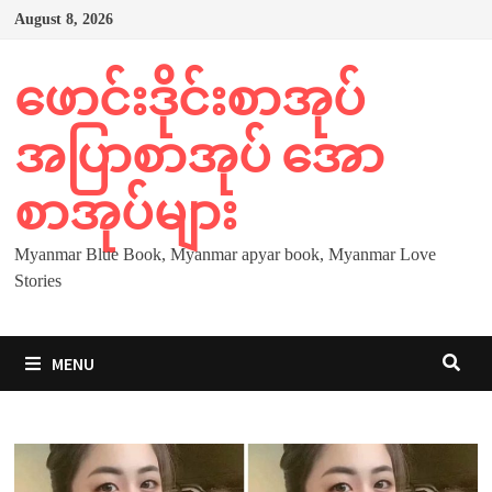
Skip
August 8, 2026
to
content
ဖောင်းဒိုင်းစာအုပ်
အပြာစာအုပ် အော
စာအုပ်များ
Myanmar Blue Book, Myanmar apyar book, Myanmar Love
Stories
MENU