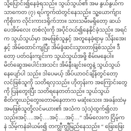
သို့ပြောင်း၍နေခဲ့ရသည်။ သွယ်သွယ်၏ အမ နွယ်နွယ်က
သာကေတ (၇) ရပ်ကွက်ထဲတွင်နေသည်။ သူ့ယောက်ျား
ကိုစိုးက လိုင်းကားဒရိုက်ဘာ။ သားသမီးမရှိတော့ ဆယ်
ပေအိမ်လေး တစ်လုံးကို အပိုင်ဝယ်၍နေနိုင်ခဲ့သည်။ အရင်
က သွယ်သွယ်မှာ အမဖြစ်သူနှင့် အတူနေခဲ့ရာမှ သိန်းအေး
နှင့် အိမ်ထောင်ကျပြီး အိမ်ခွဲဆင်းသွားတာဖြစ်သည်။ ဒီ
တော့ ပတ်ဝန်းကျင်းက သွယ်သွယ်အဖို့ စိမ်းမနေပါ။
မိတ်ဆွေအပေါင်းအသင်း အိမ်နီးချင်းတွေနဲ့ သွယ်သွယ်
နေပျော်ပါ သည်။ ဒါပေမယ့် အိပ်ယာဝင်ချိန်တွင်တော့
လင်ဖြစ်သူကို သတိရလှသည်။ ဟိုတုန်းက အကြောင်းတွေ
ကို ပြန်တွေးပြီး သတိရနေတတ်သည်။ သွယ်သွယ်
စိတ်ကူးယဉ်တွေးတောမိနေတာက မဆုံးသေး။ အခန်းထဲမှ
အမဖြစ်သူတို့လင်မယား၏ အသံက သဲ့သဲ့ထွက်၍လာ
သည်။အင့်….အင့်….အင့်….အင့်…” အိမ်လေးက ငြိမ့်က
နဲ သိမ့်ကနဲခါယမ်း၍ တကျွီကျွီမြည်နေသည်။ “ ဖြေးဖြေး