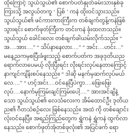
ထိုကြောင့် သွယ်သွယ်၏ စောက်ပတ်နှုတ်ခမ်းသားနှစ်ခု
ကြားသို့ အလွယ်တကူ ‘ ပြစ် ’ ကနဲ ထိုးဝင်သွားသည်။
သွယ်သွယ်၏ ဖင်ကားကားကြီးက တစ်ချက်တွန့်ကနဲဖြစ်
သွားရင်း စောက်ဖုတ်ကြီးက တင်းကနဲ ခုံးထလာသည်။
သွယ်သွယ် ခေါင်းလေး တစ်ချက်ခါယမ်းလိုက်သည်။ “
အ….အား….” “ သိပ်နာနေလား….” “ အင်း….ဟင်း…”
မနေ့ညကမှစပြီးခံဖူးသည့် စောက်ပတ်က အခုဒုတိယည
ရောက်လာပေမယ့် လိုးပြီးရင်း လိုးရင်းလုပ်နေတာကြောင့်
နာကျင်ကျိန်းစပ်နေသည်။ “ ဒါဆို မနက်မှဆက်လုပ်မယ်
လေ….” “ ဟင့်အင်း….ဝင်နေပြီပဲကွာ….ဖြေးဖြေး
လုပ်….နောက်မှကြမ်းချင်ကြမ်းပေါ့….” အားအင်ချိနဲ့
သော သွယ်သွယ်၏ လေသံလေးက အိမ်ထောင်ဦး ဒုတိယ
ည၏ ဂီတသံစဉ်လေး ဖြစ်နေသည်။ အထဲ ကို တစ်ချောင်း
လုံးဝင်နေပြီ။ အရည်ကြည်တွေက ရွှဲကနဲ ရွှဲကနဲ ထွက်လာ
နေသည်။ စောက်ဖုတ်အုံတစ်ခုလုံး၏ အပြင်ဖက် ရော