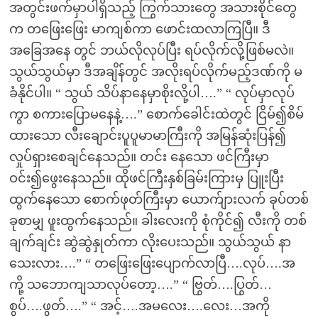
အတွင်းဖက်မှာပါရှိသည့် ကြွက်သားတွေ အသားစိုင်တွေ
က တဖြေးဖြေး မာကျစ်ကာ ဖောင်းထလာကြပြီ။ ဒီ
အခြေအနေ တွင် ဘယ်လိုလုပ်ပြီး ရပ်လိုက်လို့ဖြစ်မလဲ။
သွယ်သွယ်မှာ ဒီအချိန်တွင် အလိုးရပ်လိုက်မည့်ဒဏ်ကို မ
ခံနိုင်ပါ။ “ သွယ် သိပ်နာနေမှာစိုးလို့ပါ….” “ လုပ်မှာလုပ်
ကွာ စကားပြောမနေနဲ့….” စောက်ခေါင်းထဲတွင် ငြိမ်၍စိမ်
ထားသော လီးချောင်းပူပူမာမာကြီးကို အမြန်ဆုံးပြန်၍
လှုပ်ရှားစေချင်နေသည်။ တင်း နေသော ဖင်ကြီးမှာ
ဝင်း၍ဖွေးနေသည်။ ထိုဖင်ကြီးနှစ်ခြမ်းကြားမှ ပြူးပြီး
ထွက်နေသော စောက်ဖုတ်ကြီးမှာ ယောက်ျားလက် ခုပ်တစ်
ခုစာမျှ ဖူးထွက်နေသည်။ ခါးလေးကို စုံကိုင်၍ လီးကို တစ်
ချက်ချင်း ဆွဲဆွဲနှုတ်ကာ လိုးပေးသည်။ သွယ်သွယ် နာ
သေးလား….” “ တဖြေးဖြေးပျောက်လာပြီ….လုပ်….အ
ကို့ သဘောကျသာလုပ်တော့….” “ ဗြွတ်….ပြွတ်…
စွပ်….ဖွတ်….” “ အင့်….အမလေး….လေး…အကို