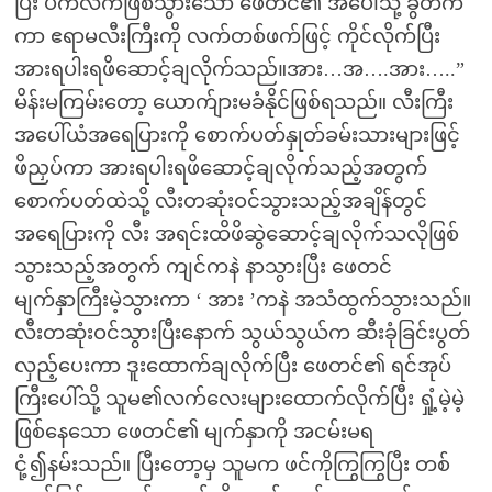
ပြီး ပက်လက်ဖြစ်သွားသော ဖေတင်၏ အပေါ်သို့ ခွတက်
ကာ ဧရာမလီးကြီးကို လက်တစ်ဖက်ဖြင့် ကိုင်လိုက်ပြီး
အားရပါးရဖိဆောင့်ချလိုက်သည်။အား…အ….အား…..”
မိန်းမကြမ်းတော့ ယောက်ျားမခံနိုင်ဖြစ်ရသည်။ လီးကြီး
အပေါ်ယံအရေပြားကို စောက်ပတ်နှုတ်ခမ်းသားများဖြင့်
ဖိညှပ်ကာ အားရပါးရဖိဆောင့်ချလိုက်သည့်အတွက်
စောက်ပတ်ထဲသို့ လီးတဆုံးဝင်သွားသည့်အချိန်တွင်
အရေပြားကို လီး အရင်းထိဖိဆွဲဆောင့်ချလိုက်သလိုဖြစ်
သွားသည့်အတွက် ကျင်ကနဲ နာသွားပြီး ဖေတင်
မျက်နှာကြီးမဲ့သွားကာ ‘ အား ’ကနဲ အသံထွက်သွားသည်။
လီးတဆုံးဝင်သွားပြီးနောက် သွယ်သွယ်က ဆီးခုံခြင်းပွတ်
လှည့်ပေးကာ ဒူးထောက်ချလိုက်ပြီး ဖေတင်၏ ရင်အုပ်
ကြီးပေါ်သို့ သူမ၏လက်လေးများထောက်လိုက်ပြီး ရှုံ့မဲ့မဲ့
ဖြစ်နေသော ဖေတင်၏ မျက်နှာကို အငမ်းမရ
ငုံ့၍နမ်းသည်။ ပြီးတော့မှ သူမက ဖင်ကိုကြွကြွပြီး တစ်