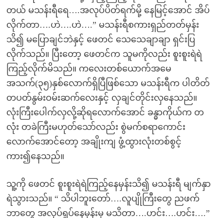
တယ် မသန်းရီရေ….အလုပ်ပိတ်ရက်မို့ နေမြင့်အောင် အိပ်
လိုက်တာ….ဟဲ….ဟဲ….” မသန်းရီစကားရှည်တတ်မှန်း
သိ၍ မပြောချင်ဘဲနှင့် ဖေတင် သေသေချာချာ ရှင်းပြ
လိုက်သည်။ ပြီးတော့ ဖေတင်က သူမကိုလည်း စူးစူးရဲရဲ
ကြည့်လိုက်မိသည်။ ကလေးတစ်ယောက်အမေ
အသက်(၃၅)နှစ်လောက်ရှိပြီဖြစ်သော မသန်းရီက ပါတိတ်
တပတ်နွမ်းဝမ်းဆက်လေးနှင့် လှချင်တိုင်းလှနေသည်။
လုံးကြီးပေါက်လှလို့ဆိုရလောက်အောင် ခန္ဓာကိုယ်က တ
လုံး တခဲကြီးမဟုတ်သော်လည်း စွဲမက်စရာကောင်း
လောက်အောင်တော့ အချိုးကျ ဖွံ့ထွားလုံးတစ်စွင့်
ကား၍နေသည်။
သူ့ကို ဖေတင် စူးစူးရဲရဲကြည့်နေမှန်းသိ၍ မသန်းရီ မျက်နှာ
ရဲသွားသည်။ “ သိပါဘူးတော်….လူပျိုကြီးတွေ ညဖက်
ဘာတွေ အလုပ်ရှုပ်နေမှန်းမှ မသိတာ….ဟင်း….ဟင်း….”