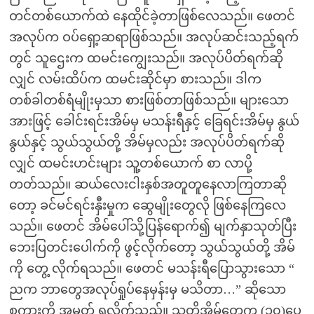
တင်တစ်ယောက်ထဲ နေထိုင်ခဲ့တာဖြစ်လေသည်။ ဖေတင်
အလုပ်က ဝပ်ရှော့ဆရာဖြစ်သည်။ အလုပ်ဆင်းသည့်ရက်
တွင် သူဌေးက ထမင်းကျွေးသည်။ အလုပ်ပိတ်ရက်ဆို
လျှင် လမ်းထိပ်က ထမင်းဆိုင်မှာ စားသည်။ ဒါက
တစ်ခါတစ်ရံမျိုးမှသာ စားဖြစ်တာဖြစ်သည်။ များသော
အားဖြင့် ခေါင်းရင်းအိမ်မှ မသန်းရီနှင့် ခြေရင်းအိမ်မှ နွယ်
နွယ်နှင့် သွယ်သွယ်တို့ အိမ်မှလည်း အလုပ်ပိတ်ရက်ဆို
လျှင် ထမင်းဟင်းများ သူ့တစ်ယောက် စာ လာပို့
တတ်သည်။ ဆယ်လေးငါးနှစ်အတူတူနေလာကြတာဆို
တော့ ခင်မင်ရင်းနှီးမှုက ဆွေမျိုးတွေလို ဖြစ်နေကြလေ
သည်။ ဖေတင် အိမ်ပေါ်သို့ပြန်ရောက်၍ မျက်နှာသုတ်ပြီး
ဘေးပြတင်းပေါက်ကို ဖွင့်လိုက်တော့ သွယ်သွယ်တို့ အိမ်
ကို တွေ့ လိုက်ရသည်။ ဖေတင် မသန်းရီပြောသွားသော “
ညက ဘာတွေအလုပ်ရှုပ်နေမှန်းမှ မသိတာ…” ဆိုသော
စကားကို အမှတ် ရလိုက်သည်။ သူတို့အိမ်တွေက (၁၀)ပေ