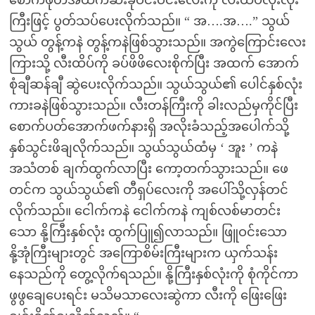
ကြီးဖြင့် ပွတ်သပ်ပေးလိုက်သည်။ “ အ….အ….” သွယ်
သွယ် တွန့်ကနဲ တွန့်ကနဲဖြစ်သွားသည်။ အကွဲကြောင်းလေး
ကြားသို့ လီးထိပ်ကို ခပ်ဖိဖိလေးစိုက်ပြီး အထက် အောက်
စုံချီဆန်ချီ ဆွဲပေးလိုက်သည်။ သွယ်သွယ်၏ ပေါင်နှစ်လုံး
ကားခနဲဖြစ်သွားသည်။ လီးတန်ကြီးကို ခါးလည်မှကိုင်ပြီး
စောက်ပတ်အောက်ဖက်နားရှိ အလိုးခံသည့်အပေါက်သို့
နှစ်သွင်းဖိချလိုက်သည်။ သွယ်သွယ်ထံမှ ‘ အူး ’ ကနဲ
အသံတစ် ချက်ထွက်လာပြီး ကော့တက်သွားသည်။ ဖေ
တင်က သွယ်သွယ်၏ တီရှပ်လေးကို အပေါ်သို့လှန်တင်
လိုက်သည်။ ငေါက်ကနဲ ငေါက်ကနဲ ကျစ်လစ်မာတင်း
သော နို့ကြီးနှစ်လုံး ထွက်ပြူ၍လာသည်။ ဖြူဝင်းသော
နို့အုံကြီးများတွင် အကြောစိမ်းကြီးများက ယှက်သန်း
နေသည်ကို တွေ့လိုက်ရသည်။ နို့ကြီးနှစ်လုံးကို စုံကိုင်ကာ
ဖွဖွချေပေးရင်း မသိမသာလေးဆွဲကာ လီးကို ဖြေးဖြေး