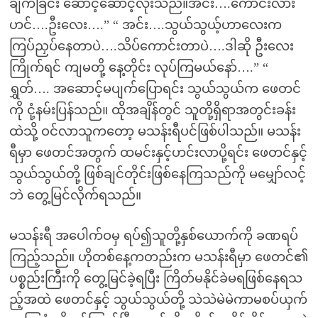
ချက်ခြင်း ဆောင့်ဆောင့်လိုးသည်။အင်း….ကောင်းလား
ဟင်….ဦးလေး….” “ အင်း….သွယ်သွယ့်ဟာလေးက
ကြပ်ညှပ်နေတာပဲ….သိပ်ကောင်းတာပဲ….ဒါဆို ဦးလေး
ကြိုက်ရင် ကျမတို့ နေ့တိုင်း လုပ်ကြမယ်နော်….” “
ရွှတ်…. အဆောင့်မပျက်ပြောရင်း သွယ်သွယ်က ဖေတင်
ကို ငုံ့နမ်းပြန်သည်။ ထိုအချိန်တွင် သူတို့ရှိရာအတွင်းခန်း
ထဲသို့ ဝင်လာသူကတော့ မသန်းရီပင်ဖြစ်ပါသည်။ မသန်း
ရီမှာ ဖေတင်အတွက် ထမင်းနှင့်ဟင်းလာပို့ရင်း ဖေတင်နှင့်
သွယ်သွယ်တို့ ဖြစ်ချင်တိုင်းဖြစ်နေကြသည်ကို မမျှော်လင့်
ဘဲ တွေ့မြင်လိုက်ရသည်။
မသန်းရီ အပေါက်ဝမှ ရပ်၍သူတို့နှစ်ယောက်ကို ခဏရပ်
ကြည့်သည်။ ဟိုတစ်နေ့ကတည်းက မသန်းရီမှာ ဖေတင်၏
ပစ္စည်းကြီးကို တွေ့မြင်ခဲ့ရပြီး ကြိတ်မနိုင်ခဲမရဖြစ်နေရသ
ည့်အထဲ ဖေတင်နှင့် သွယ်သွယ်တို့ သဲသဲမဲမဲကာမစပ်ယှက်