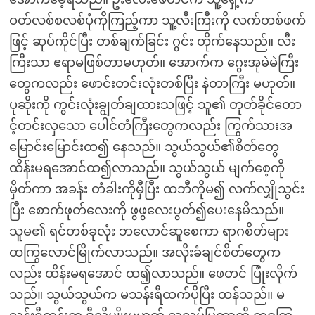
ဝတ်လစ်စလစ်ပုံကိုကြည့်ကာ သူ့လီးကြီးကို လက်တစ်ဖက်
ဖြင့် ဆုပ်ကိုင်ပြီး တစ်ချက်ခြင်း ဂွင်း တိုက်နေသည်။ လီး
ကြီးသာ ဧရာမဖြစ်တာမဟုတ်။ အောက်က ဂွေးအုမဲမဲကြီး
တွေကလည်း ဖောင်းတင်းလုံးတစ်ပြီး နဲတာကြီး မဟုတ်။
ပုဆိုးကို ကွင်းလုံးချွတ်ချထားသဖြင့် သူ၏ တုတ်ခိုင်တော
င့်တင်းလှသော ပေါင်တံကြီးတွေကလည်း ကြွက်သားအ
မြောင်းမြောင်းထ၍ နေသည်။ သွယ်သွယ်၏စိတ်တွေ
ထိန်းမရအောင်ထ၍လာသည်။ သွယ်သွယ် မျက်စေ့ကို
မှိတ်ကာ အခန်း တံခါးကိုမှီပြီး ထဘီကိုမ၍ လက်လျှိုသွင်း
ပြီး စောက်ဖုတ်လေးကို ဖွဖွလေးပွတ်၍ပေးနေမိသည်။
သူမ၏ ရင်တစ်ခုလုံး ဘလောင်ဆူစေကာ ရာဂစိတ်များ
ထကြွလောင်မြိုက်လာသည်။ အလိုးခံချင်စိတ်တွေက
လည်း ထိန်းမရအောင် ထ၍လာသည်။ ဖေတင် ပြုံးလိုက်
သည်။ သွယ်သွယ်က မသန်းရီထက်ပိုပြီး ထန်သည်။ မ