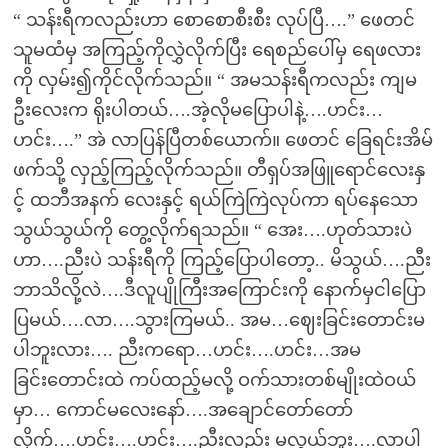
“ သန်းရီကလည်းဟာ စောစောစီးစီး လုပ်ပြီ….” ဖေတင်
သူမထံမှ အကြည့်ကိုလွှဲလိုက်ပြီး ရေစည်ပေါ်မှ ရေဖလား
ကို လှမ်း၍ကိုင်လိုက်သည်။ “ အမသန်းရီကလည်း ကျမ
ဦးလေးက ရိုးပါတယ်….အဲ့လိုမပြောပါနဲ့….ဟင်း…
ဟင်း….” အဲ လာပြန်ပြီတစ်ယောက်။ ဖေတင် ခြေရင်းအိမ်
ဖက်သို့ လှည့်ကြည့်လိုက်သည်။ တီရှပ်အဖြူရောင်လေးနှ
င့် ထဘီအနက် လေးနှင့် ရယ်ကြဲကြဲလုပ်ကာ ရပ်နေသော
သွယ်သွယ်ကို တွေ့လိုက်ရသည်။ “ အေး….ဟုတ်သားပဲ
ဟာ….ညီးပဲ သန်းရီကို ကြည့်ပြောပါတော့.. မိသွယ်….ညီး
ဘာသိလို့လဲ….ဒီလူပျိုကြီးအကြောင်းကို နောက်မှငါပြော
ပြမယ်….လာ….သွားကြမယ်.. အမ…ဈေးခြင်းတောင်းမ
ပါဘူးလား…. ညီးကရော…ဟင်း….ဟင်း…အမ
ခြင်းတောင်းထဲ ကပ်ထည့်မလို့ ဝက်သားတစ်မျိုးထဲဝယ်
မှာ… ကောင်မလေးနော်….အချောင်တော်တော်
လိုက်….ဟင်း….ဟင်း….ညီးလည်း မလွယ်ဘူး….လာပါ