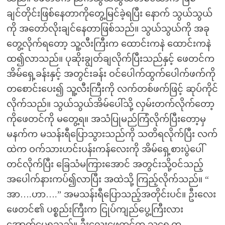
ချင်တိုင်းဖြစ်နေတာကိုတွေ့မြင်ခဲ့ရပြီး နောက် သွယ်သွယ်
ကို အတော်လိုးချင်နေတာဖြစ်သည်။ သွယ်သွယ်ကို အခု
တွေ့လိုက်ရတော့ သူ့လီးကြီးက ထောင်းကနဲ ထောင်းကနဲ
ထ၍လာသည်။ ပုဆိုးချွတ်ချလိုက်ပြီးသည်နှင့် ဖေတင်က
အိမ်ရှေ့ခန်းနှင့် အတွင်းခန်း ဝင်ပေါက်ထွက်ပေါက်ဖက်ကို
တစောင်းပေး၍ သူ့လီးကြီးကို လက်တစ်ဖက်ဖြင့် ဆုပ်ကိုင်
လိုက်သည်။ သွယ်သွယ်အိမ်ပေါ်သို့ လှမ်းတက်လိုက်တော့
ကိုဖေတင်ကို မတွေ့ရ။ အသံပြုမည်ကြံလိုက်ပြီးတော့မှ
မနက်က မသန်းရီပြောသွားသည်ကို သတိရလိုက်ပြီး လက်
ထဲက ဝက်သားဟင်းပန်းကန်လေးကို အိမ်ရှေ့စားပွဲပေါ်
တင်လိုက်ပြီး ခြေသံမကြားအောင် အတွင်းသို့ဝင်သည့်
အပေါက်နားကပ်၍လာပြီး အထဲသို့ ကြည့်လိုက်သည်။ “
အာ….ဟာ….” အမသန်းရီပြောသည့်အတိုင်းပင်။ ဦးလေး
ဖေတင်၏ ပစ္စည်းကြီးက ငြုပ်ကျည်ပွေ့ကြီးလား
အောက်မေ့ရသည်။ ဦးလေးဖေတင်က သူ့ရှေ့က