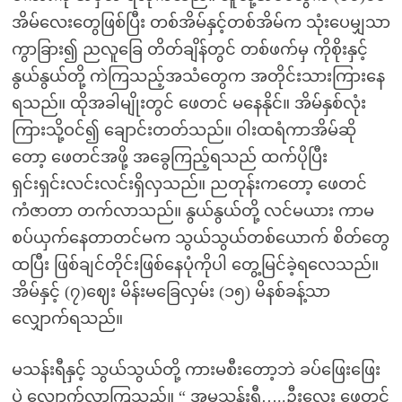
အိမ်လေးတွေဖြစ်ပြီး တစ်အိမ်နှင့်တစ်အိမ်က သုံးပေမျှသာ
ကွာခြား၍ ညလူခြေ တိတ်ချိန်တွင် တစ်ဖက်မှ ကိုစိုးနှင့်
နွယ်နွယ်တို့ ကဲကြသည့်အသံတွေက အတိုင်းသားကြားနေ
ရသည်။ ထိုအခါမျိုးတွင် ဖေတင် မနေနိုင်။ အိမ်နှစ်လုံး
ကြားသို့ဝင်၍ ချောင်းတတ်သည်။ ဝါးထရံကာအိမ်ဆို
တော့ ဖေတင်အဖို့ အခွေကြည့်ရသည် ထက်ပိုပြီး
ရှင်းရှင်းလင်းလင်းရှိလှသည်။ ညတုန်းကတော့ ဖေတင်
ကံဇာတာ တက်လာသည်။ နွယ်နွယ်တို့ လင်မယား ကာမ
စပ်ယှက်နေတာတင်မက သွယ်သွယ်တစ်ယောက် စိတ်တွေ
ထပြီး ဖြစ်ချင်တိုင်းဖြစ်နေပုံကိုပါ တွေ့မြင်ခဲ့ရလေသည်။
အိမ်နှင့် (၇)ဈေး မိန်းမခြေလှမ်း (၁၅) မိနစ်ခန့်သာ
လျှောက်ရသည်။
မသန်းရီနှင့် သွယ်သွယ်တို့ ကားမစီးတော့ဘဲ ခပ်ဖြေးဖြေး
ပဲ လျှောက်လာကြသည်။ “ အမသန်းရီ…..ဦးလေး ဖေတင်