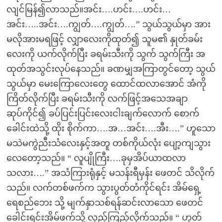
လျင်မြန်၍လာသည်။အင်း….ဟင်း….ဟင်း…
အင်း…..အင်း….ကျွတ်….ကျွတ်….” သွယ်သွယ်မှာ အား
မလိုအားမရဖြင့် လျှာလေးကိုထုတ်၍ သူမ၏ နှုတ်ခမ်း
လေးကို ယက်လိုက်ပြီး ခရမ်းသီးကို သွက် သွက်ကြီး အ
ထုတ်အသွင်းလုပ်နေသည်။ ခဏမျှအကြာတွင်တော့ သွယ်
သွယ်မှာ မေးကြောလေးတွေ ထောင်ထလာအောင် အံကို
ကြိတ်လိုက်ပြီး ခရမ်းသီးကို လက်ဖြင့်အသေအချာ
ဆုပ်ကိုင်၍ ခပ်ပြင်းပြင်းလေးငါးချက်လောက် စောက်
ခေါင်းထဲသို့ ထိုး စိုက်ကာ….အ…အင်း….အီး….” ဟူသော
မသဲမကွဲညီးသံလေးနှင့်အတူ တစ်ကိုယ်လုံး ပျော့ကျသွား
လေတော့သည်။ “ လူပျိုကြီး….ခုမှအိပ်ယာထလာ
သလား….” အသံကြားရုံနှင့် မသန်းရီမှန်း ဖေတင် သိလိုက်
သည်။ လက်တစ်ဖက်က သွားပွတ်တံကိုင်ရင်း အိမ်ရှေ့
ရေစည်ဘေး သို့ မျက်နှာသစ်ရန်ဆင်းလာသော ဖေတင်
ခေါင်းရင်းအိမ်ဖက်သို့ လှည့်ကြည့်လိုက်သည်။ “ ဟုတ်