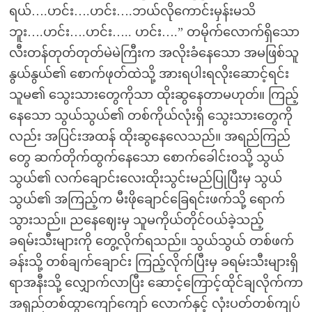
ရယ်….ဟင်း….ဟင်း….ဘယ်လိုကောင်းမှန်းမသိ
ဘူး….ဟင်း….ဟင်း….. ဟင်း….” တမိုက်လောက်ရှိသော
လီးတန်တုတ်တုတ်မဲမဲကြီးက အလိုးခံနေသော အမဖြစ်သူ
နွယ်နွယ်၏ စောက်ဖုတ်ထဲသို့ အားရပါးရလိုးဆောင့်ရင်း
သူမ၏ သွေးသားတွေကိုသာ ထိုးဆွနေတာမဟုတ်။ ကြည့်
နေသော သွယ်သွယ်၏ တစ်ကိုယ်လုံးရှိ သွေးသားတွေကို
လည်း အပြင်းအထန် ထိုးဆွနေလေသည်။ အရည်ကြည်
တွေ ဆက်တိုက်ထွက်နေသော စောက်ခေါင်းဝသို့ သွယ်
သွယ်၏ လက်ချောင်းလေးထိုးသွင်းမည်ပြုပြီးမှ သွယ်
သွယ်၏ အကြည့်က မီးဖိုချောင်ခြေရင်းဖက်သို့ ရောက်
သွားသည်။ ညနေဈေးမှ သူမကိုယ်တိုင်ဝယ်ခဲ့သည့်
ခရမ်းသီးများကို တွေ့လိုက်ရသည်။ သွယ်သွယ် တစ်ဖက်
ခန်းသို့ တစ်ချက်ချောင်း ကြည့်လိုက်ပြီးမှ ခရမ်းသီးများရှိ
ရာအနီးသို့ လျှောက်လာပြီး ဆောင့်ကြောင့်ထိုင်ချလိုက်ကာ
အရှည်တစ်ထွာကျော်ကျော် လောက်နှင့် လုံးပတ်တစ်ကျပ်