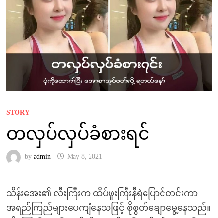
STORY
တလှပ်လှပ်ခံစားရင်
by
admin
May 8, 2021
သိန်းအေး၏ လီးကြီးက ထိပ်ဖူးကြီးနီရဲပြောင်တင်းကာ
အရည်ကြည်များပေကျံနေသဖြင့် စိုစွတ်ချောမွေ့နေသည်။