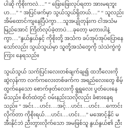
ပါဆို ကိုစိုးကလဲ….” “ ဖြေးဖြေးလုပ်ရတာ အားမရဘူး
ဟ….” “ အပြင်ဖက်မှာ သွယ်သွယ်ရှိတယ်….” “ သူလည်း
အိမ်ထောင်ကျနေပြီပဲကွာ….သူအပျိုတုန်းက ငါအသံမ
မြည်အောင် ကြိတ်လုပ်ခဲ့တာပဲ….ခုတော့ မတားပါနဲ့
ကွာ….”နွယ်နွယ်နှင့် ကိုစိုးတို့ အသံက ခပ်အုပ်အုပ်ပြောနေ
သော်လည်း သွယ်သွယ်မှာ သူတို့အသံတွေကို သဲသဲကွဲကွဲ
ကြား နေရသည်။
သွယ်သွယ် သက်ပြင်းလေးတစ်ချက်ချ၍ ထဘီလေးကို
ဆွဲလှန်ကာ လက်ကလေးတစ်ဖက်က အရည်လေးတွေ စိမ့်
ထွက်နေသော စောက်ဖုတ်လေးကို ရွရွလေး ပွတ်ပေးနေ
မိသည်။ စိတ်ထဲတွင် ဝမ်းနည်းသလိုလည်း ခံစားနေရ
သည်။ “ အင်း….ဟင်း….အင့်…ဟင်း….ဟင်း….ကောင်း
လိုက်တာ ကိုစိုးရယ်….ဟင်း….ဟင်း….” မအောင့်နိုင် မ
အီးနိုင်ဘဲ ညီးတွားလိုက်သော အမဖြစ်သူ နွယ်နွယ်၏ ညီး