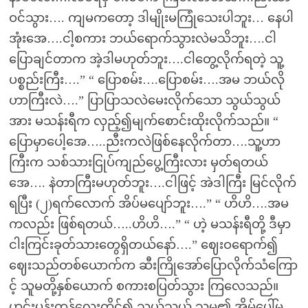
ဝင်သွား…. ကျမကတော့ ဒါမျိုးမကြုံသေးပါဘူး… နေပါ
အုံးအေ….ငါ့စကား ဘယ်ရောက်သွားလဲမသိဘူး….ငါ
ပြောချင်တာက အဲ့ဒါမဟုတ်ဘူး….ငါတွေ့လိုက်ရတဲ့ သူ့
ပစ္စည်းကြီး….” “ ပြောစမ်း….ပြောစမ်း….အမ ဘယ်လို
ဟာကြီးလဲ….” ပြာပြာသလဲမေးလိုက်သော သွယ်သွယ်
အား မသန်းရီက လှည့်၍မျက်စောင်းထိုးလိုက်သည်။ “
ပြောမှာပေါ့အေ…..ညီးကလဲဖြစ်နေလိုက်တာ….သူ့ဟာ
ကြီးက သစ်သားငြုပ်ကျည်ပွေ့ကြီးလား မှတ်ရတယ်
အေ…. နဲတာကြီးမဟုတ်ဘူး….ငါဖြင့် အဲဒါကြီး မြင်လိုက်
ရပြီး (၂)ရက်လောက် အိပ်မပျော်ဘူး….” “ ဟိဟိ….အမ
ကလည်း ဖြစ်ရတယ်…..ဟိဟိ….” “ ဟဲ့ မသန်းရီတို့ ဒီမှာ
ငါးကြင်းခုတ်သားတွေရှိတယ်နော်….” ဈေးဝရောက်၍
ဈေးသည်တစ်ယောက်က ဆီးကြိုအော်ပြောလိုက်သံကြော
င့် သူမတို့နှစ်ယောက် စကားစပြတ်သွား ကြလေသည်။
ဟင်းပန်းကန်လေးကိုင်၍ သွယ်သွယ် သူမ၏ အိမ်ပေါ်မှ