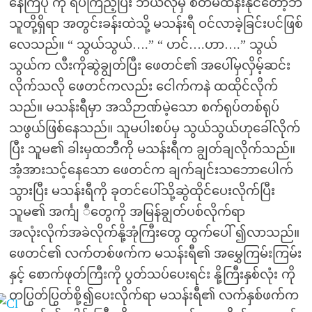
နေကြပုံ ကို ရပ်ကြည့်ပြီး ဘယ်လိုမှ စိတ်မထိန်းနိုင်တော့ဘဲ
သူတို့ရှိရာ အတွင်းခန်းထဲသို့ မသန်းရီ ဝင်လာခဲ့ခြင်းပင်ဖြစ်
လေသည်။ “ သွယ်သွယ်….” “ ဟင်….ဟာ….” သွယ်
သွယ်က လီးကိုဆွဲချွတ်ပြီး ဖေတင်၏ အပေါ်မှလှိမ့်ဆင်း
လိုက်သလို ဖေတင်ကလည်း ငေါက်ကနဲ ထထိုင်လိုက်
သည်။ မသန်းရီမှာ အသိဉာဏ်မဲ့သော စက်ရုပ်တစ်ရုပ်
သဖွယ်ဖြစ်နေသည်။ သူမပါးစပ်မှ သွယ်သွယ်ဟုခေါ်လိုက်
ပြီး သူမ၏ ခါးမှထဘီကို မသန်းရီက ချွတ်ချလိုက်သည်။
အံ့အားသင့်နေသော ဖေတင်က ချက်ချင်းသဘောပေါက်
သွားပြီး မသန်းရီကို ခုတင်ပေါ်သို့ဆွဲထိုင်ပေးလိုက်ပြီး
သူမ၏ အင်္ကျ ီတွေကို အမြန်ချွတ်ပစ်လိုက်ရာ
အလုံးလိုက်အခဲလိုက်နို့အုံကြီးတွေ ထွက်ပေါ် ၍လာသည်။
ဖေတင်၏ လက်တစ်ဖက်က မသန်းရီ၏ အမွှေကြမ်းကြမ်း
နှင့် စောက်ဖုတ်ကြီးကို ပွတ်သပ်ပေးရင်း နို့ကြီးနှစ်လုံး ကို
တပြွတ်ပြွတ်စို့၍ပေးလိုက်ရာ မသန်းရီ၏ လက်နှစ်ဖက်က