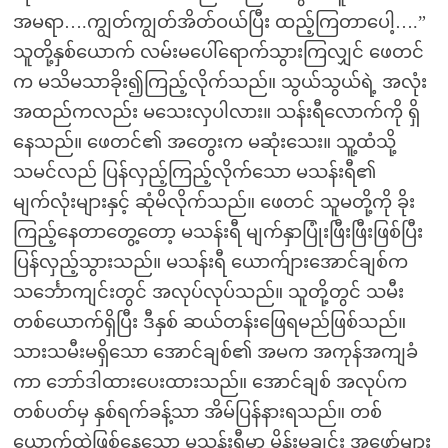
အမရာ….ကျွတ်ကျွတ်အိတ်ဝယ်ပြီး ထည့်ကြတာပေါ့….”
သူတို့နှစ်ယောက် လမ်းမပေါ်ရောက်သွားကြလျှင် ဖေတင်
က မသိမသာခိုး၍ကြည့်လိုက်သည်။ သွယ်သွယ်ရဲ့ အလုံး
အထည်ကလည်း မသေးလှပါလား။ သန်းရီလောက်ကို ရှိ
နေသည်။ ဖေတင်၏ အတွေးက မဆုံးသေး။ သူ့ထံသို့
သမင်လည် ပြန်လှည့်ကြည့်လိုက်သော မသန်းရီ၏
မျက်လုံးများနှင့် ဆုံမိလိုက်သည်။ ဖေတင် သူမတို့ကို ခိုး
ကြည့်နေတာတွေ့တော့ မသန်းရီ မျက်နှာပြုံးဖြီးဖြီးဖြစ်ပြီး
ပြန်လှည့်သွားသည်။ မသန်းရီ ယောက်ျားအောင်ချစ်က
သင်္ဘောကျင်းတွင် အလုပ်လုပ်သည်။ သူတို့တွင် သမီး
တစ်ယောက်ရှိပြီး ဒီနှစ် ဆယ်တန်းဖြေရမည်ဖြစ်သည်။
သားသမီးမရှိသော အောင်ချစ်၏ အမက အကုန်အကျခံ
ကာ ဘော်ဒါထားပေးထားသည်။ အောင်ချစ် အလုပ်က
တစ်ပတ်မှ နှစ်ရက်ခန့်သာ အိမ်ပြန်နားရသည်။ တစ်
ယောက်ထဲဖြစ်နေသော မသန်းရီမှာ မိန်းမချင်း အဖော်များ