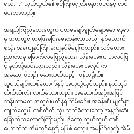
ရယ်….” သွယ်သွယ်၏ ဖင်ကြီးရှေ့တိုးနောက်ငင်နှင့် လုပ်
ပေးလာသည်။
အရည်ကြည်လေးတွေက ပထမချော်ချွတ်ချောမော နေရာ
မှ အထဲတွင် တဖြေးဖြေးစေးထန်းလာသည်။ နှစ်ယောက်
စလုံး အကျေနပ်ကြီး ကျေနပ်မိနေကြသည်။ လင်မယား
ညားတာမှ ခြောက်လမပြည့်သေး။ သိန်းအေးက အလုပ်ဖြ
င့် နယ်သို့ဆင်းသွားသည်။ သိန်းအေး အလုပ် က
အဆောက်အဦး ဆေးသုတ်သည့် ကန်ထရိုက်။
သူငယ်ချင်းတစ်ယောက်နှင့် အတူတွဲလုပ်သည်။ နယ်တွင်
တိုက်သုံးလုံး လက်ခံထားသည်။ အဆောက်အဦးအပြင်
ဘန်းသာမက အတွင်းဖက်နံရံကြမ်းခင်း၊ အခန်းစီး မျက်နှာ
ကျက်တွေပါ တစ်တိုက် လုံး လက်ခံထားတော့ အနည်းဆုံး
ခြောက်လလောက်ကြာမည်။ ဒီတော့ သွယ်သွယ် တစ်
ယောက်ထဲ အိမ်တွင်နေ၍ မဖြစ် တော့။ အမဖြစ်သူတို့ အိမ်