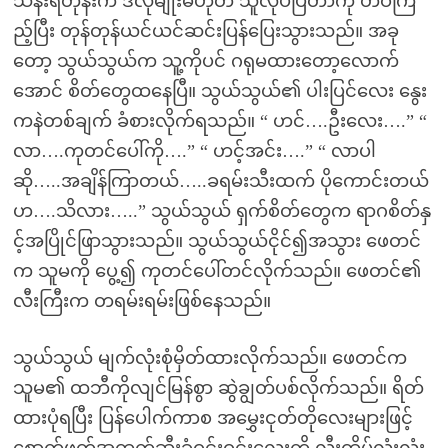
သန်းရီတုန်းက ဒီလိုမျိုးမဟုတ် သူလုပ်ပြတာကို တဝကြ
ည့်ပြီး တုန်တုန်ယင်ယင်ဆင်းပြန်ပြေးသွားသည်။ အခု
တော့ သွယ်သွယ်က သူ့ကိုပင် ဂရုမထားတော့လောက်
အောင် စိတ်တွေထနေပြီ။ သွယ်သွယ်၏ ပါးပြင်လေး နွေး
ကနဲတစ်ချက် ခံစားလိုက်ရသည်။ “ ဟင်….ဦးလေး….” “
လာ….ကုတင်ပေါ်ကို….” “ ဟင့်အင်း….” “ လာပါ
ဆို…..အချိန်ကြာတယ်…..ခရမ်းသီးထက် ပိုကောင်းတယ်
ဟ….သိလား…..” သွယ်သွယ် ရှက်စိတ်တွေက ရာဂစိတ်နှ
င့်အပြိုင်ဖြာသွားသည်။ သွယ်သွယ်ငိုင်၍အသွား ဖေတင်
က သူမကို ပွေ့၍ ကုတင်ပေါ်တင်လိုက်သည်။ ဖေတင်၏
လီးကြီးက တရမ်းရမ်းဖြစ်နေသည်။
သွယ်သွယ် မျက်လုံးစုံမှိတ်ထားလိုက်သည်။ ဖေတင်က
သူမ၏ ထဘီကိုလျင်မြန်စွာ ဆွဲချွတ်ပစ်လိုက်သည်။ ရိတ်
ထားပုံရပြီး ပြန်ပေါက်ကာစ အမွှေးငုတ်တိုလေးများဖြင့်
စောက်ဖုတ်အထက်ဆီးခုံဝင်းဝင်းလေးကို လီးထိပ်လုံးလုံး