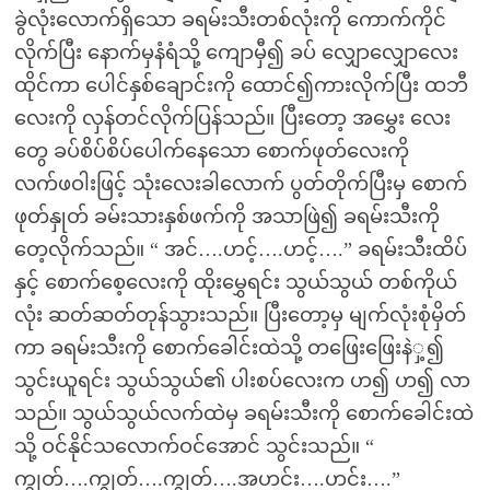
ခွဲလုံးလောက်ရှိသော ခရမ်းသီးတစ်လုံးကို ကောက်ကိုင်
လိုက်ပြီး နောက်မှနံရံသို့ ကျောမှီ၍ ခပ် လျှောလျှောလေး
ထိုင်ကာ ပေါင်နှစ်ချောင်းကို ထောင်၍ကားလိုက်ပြီး ထဘီ
လေးကို လှန်တင်လိုက်ပြန်သည်။ ပြီးတော့ အမွှေး လေး
တွေ ခပ်စိပ်စိပ်ပေါက်နေသော စောက်ဖုတ်လေးကို
လက်ဖဝါးဖြင့် သုံးလေးခါလောက် ပွတ်တိုက်ပြီးမှ စောက်
ဖုတ်နှုတ် ခမ်းသားနှစ်ဖက်ကို အသာဖြဲ၍ ခရမ်းသီးကို
တေ့လိုက်သည်။ “ အင်….ဟင့်….ဟင့်….” ခရမ်းသီးထိပ်
နှင့် စောက်စေ့လေးကို ထိုးမွှေရင်း သွယ်သွယ် တစ်ကိုယ်
လုံး ဆတ်ဆတ်တုန်သွားသည်။ ပြီးတော့မှ မျက်လုံးစုံမှိတ်
ကာ ခရမ်းသီးကို စောက်ခေါင်းထဲသို့ တဖြေးဖြေးနဲှ့၍
သွင်းယူရင်း သွယ်သွယ်၏ ပါးစပ်လေးက ဟ၍ ဟ၍ လာ
သည်။ သွယ်သွယ်လက်ထဲမှ ခရမ်းသီးကို စောက်ခေါင်းထဲ
သို့ ဝင်နိုင်သလောက်ဝင်အောင် သွင်းသည်။ “
ကျွတ်….ကျွတ်….ကျွတ်….အဟင်း….ဟင်း….”