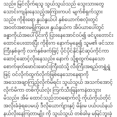
သည်။ မြင်လိုက်ရသူ သွယ်သွယ်သည် သွေးသားတွေ
သောင်းကျန်းနေသည့်အကြားကပင် မျက်စိရှက်သွား
သည်။ ကိုစိုးရော နွယ်နွယ်ပါ နှစ်ယောက်စလုံးတွင်
အဝတ်အစားမရှိကြပေ။ နွယ်နွယ်က အိပ်ယာပေါ်တွင်
ခန္ဓာကိုယ်အပေါ်ပိုင်းကို ပြားနေအောင်ဝပ်၍ ဖင်ပူးတောင်း
ထောင်ပေးထားပြီး ကိုစိုးက နောက်မှနေ၍ သူမ၏ ဖင်သား
ကြီးနှစ်ခုကို လက်နှစ်ဖက်ဖြင့် ပိုင်ပိုင်နိုင်နိုင်ဆုပ်ကိုင်ကာ
ဆောင့်ဆောင့်လိုးနေသည်။ နောက် သို့စူထွက်နေသော
စောက်ဖုတ်ဖောင်းဖောင်းကြီးထဲသို့ လီးကြီးအရည်တရွှဲရွှဲ
ဖြင့် ဝင်လိုက်ထွက်လိုက်ဖြစ်နေသောနေရာကို
အသေအချာကြည့်လိုက်မိရင်း သွယ်သွယ် အသက်အောင့်
လိုက်မိကာ တစ်ကိုယ်လုံး ကြက်သီးဖြန်းကနဲထသွား
မိသည်။ အိမ် ထောင်သည်ဘဝရောက်လို့ ကိုယ်ကိုယ်တိုင်
အလိုးခံခဲ့ရပေမယ့် ဒီလိုယောက်ျားနှင့် မိန်းမ ပယ်ပယ်နယ်
နယ်လိုးနေကြတာမျိုး ကို သွယ်သွယ် တစ်ခါမှ မမြင်ဘူးခဲ့