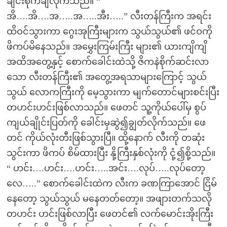
ချင်းစိုက်ချလိုက်သည်။ “
အိ….အိ….အ…..အ…..အီး…..” လီးတန်ကြီးက အရင်း
ထိဝင်သွားကာ ဂွေးအုကြီးများက သွယ်သွယ်၏ ဖင်ဝကို
ဖိကပ်မိနေသည်။ အမွှေးကြမ်းကြီး များ၏ ယားကျိကျိ
အထိအတွေ့နှင့် စောက်ခေါင်းထဲသို့ ဇိကနဲစိုက်ဆင်းလာ
သော လီးတန်ကြီး၏ အတွေ့အရသာများကြောင့် သွယ်
သွယ် လောကကြီးကို မေ့သွားကာ မျက်တောင်များစင်းပြီး
တဟင်းဟင်းဖြစ်လာသည်။ ဖေတင် သူ့ကိုယ်ပေါ်မှ စွပ်
ကျယ်ချိုင်းပြတ်ကို ခေါင်းမှဆွဲ၍ချွတ်လိုက်သည်။ ဖေ
တင် ကိုယ်လုံးတီးဖြစ်သွားပြီ။ ထို့နောက် လီးကို တဆုံး
သွင်းကာ ဖိကပ် စိမ်ထားပြီး နို့ကြီးနှစ်လုံးကို ငုံ့၍စို့သည်။
“ ဟင်း….ဟင်း….ဟင်း…..အင်း….လုပ်…..လုပ်တော့
လေ…..” စောက်ခေါင်းထဲက လီးက ခဏကြာအောင် ငြိမ်
နေတော့ သွယ်သွယ် မနေတတ်တော့။ အဖျားတက်သလို
တဟင်း ဟင်းဖြစ်လာပြီး ဖေတင်၏ လက်မောင်းအိုးကြီး