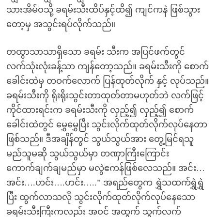
သားအိမ်ဝသို့ ခရမ်းသီးထိပ်နှင့်ထိ၍ ကျင်ကနဲ ဖြစ်သွား
တော့မှ အသွင်းရပ်လိုက်သည်။
တထွာသာသာရှိသော ခရမ်း သီးက အပြင်ဖက်တွင်
လက်သုံးလုံးခန့်သာ ကျန်တော့သည်။ ခရမ်းသီးကို စောက်
ခေါင်းထဲမှ တဝက်လောက် ပြန်ထုတ်လိုက် နှင့် လုပ်သည်။
ခရမ်းသီးကို ရိုးရိုးသွင်းတာထုတ်တာမဟုတ်ဘဲ လက်ဖြင့်
ကိုင်ထားရင်းက ခရမ်းသီးကို လှည့်၍ လှည့်၍ စောက်
ခေါင်းထဲတွင် မွှေမွှေပြီး သွင်းလိုက်ထုတ်လိုက်လုပ်နေတာ
ဖြစ်သည်။ ဒီအချိန်တွင် သွယ်သွယ်အား တွေ့မြင်ရသူ
မည်သူမဆို သွယ်သွယ်မှာ တဏှာကြီးကြောင်း
ကောက်ချက်ချမည်မှာ မလွဲဧကန်ဖြစ်လေသည်။ အင်း…
အင်း….ဟင်း….ဟင်း…..” အရည်တွေက ရွှဲသထက်ရွှဲရွှဲ
ပြီး ထွက်လာသလို သွင်းလိုက်ထုတ်လိုက်လုပ်နေသော
ခရမ်းသီးကြီးကလည်း အဝင် အထွက် သွက်လက်