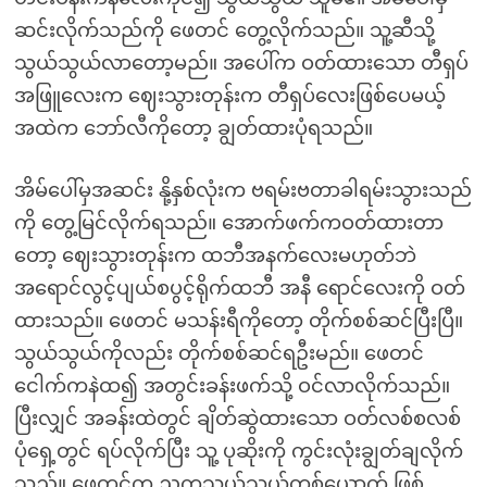
ဆင်းလိုက်သည်ကို ဖေတင် တွေ့လိုက်သည်။ သူ့ဆီသို့
သွယ်သွယ်လာတော့မည်။ အပေါ်က ဝတ်ထားသော တီရှပ်
အဖြူလေးက ဈေးသွားတုန်းက တီရှပ်လေးဖြစ်ပေမယ့်
အထဲက ဘော်လီကိုတော့ ချွတ်ထားပုံရသည်။
အိမ်ပေါ်မှအဆင်း နို့နှစ်လုံးက ဗရမ်းဗတာခါရမ်းသွားသည်
ကို တွေ့မြင်လိုက်ရသည်။ အောက်ဖက်ကဝတ်ထားတာ
တော့ ဈေးသွားတုန်းက ထဘီအနက်လေးမဟုတ်ဘဲ
အရောင်လွင့်ပျယ်စပွင့်ရိုက်ထဘီ အနီ ရောင်လေးကို ဝတ်
ထားသည်။ ဖေတင် မသန်းရီကိုတော့ တိုက်စစ်ဆင်ပြီးပြီ။
သွယ်သွယ်ကိုလည်း တိုက်စစ်ဆင်ရဦးမည်။ ဖေတင်
ငေါက်ကနဲထ၍ အတွင်းခန်းဖက်သို့ ဝင်လာလိုက်သည်။
ပြီးလျှင် အခန်းထဲတွင် ချိတ်ဆွဲထားသော ဝတ်လစ်စလစ်
ပုံရှေ့တွင် ရပ်လိုက်ပြီး သူ့ ပုဆိုးကို ကွင်းလုံးချွတ်ချလိုက်
သည်။ ဖေတင်က ညကသွယ်သွယ်တစ်ယောက် ဖြစ်