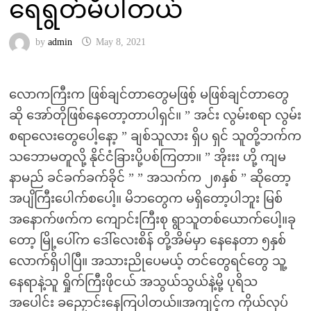
ရေရွတ်မိပါတယ်
by
admin
May 8, 2021
လောကကြီးက ဖြစ်ချင်တာတွေမဖြစ့် မဖြစ်ချင်တာတွေ
ဆို အော်တိုဖြစ်နေတော့တာပါရှင်။ ” အင်း လွမ်းစရာ လွမ်း
စရာလေးတွေပေါ့နော့ ” ချစ်သူလား ရှိပ ရှင် သူတို့ဘက်က
သဘောမတူလို့ နိုင်ငံခြားပို့ပစ်ကြတာ။ ” အိုးးး ဟို့ ကျမ
နာမည် ခင်ခက်ခက်ခိုင် ” ” အသက်က ၂၈နှစ် ” ဆိုတော့
အပျိကြီးပေါက်စပေါ့။ မိဘတွေက မရှိတော့ပါဘူး မြစ်
အနောက်ဖက်က ကျောင်းကြီးစု ရွာသူတစ်ယောက်ပေါ့။ခု
တော့ မြို့ပေါ်က ဒေါ်လေးစိန် တို့အိမ်မှာ နေနေတာ ၅နှစ်
လောက်ရှိပါပြီ။ အသားညိုပေမယ့် တင်တွေရင်တွေ သူ့
နေရာနဲ့သူ ရှိုက်ကြီးဖိုငယ် အသွယ်သွယ်နဲ့မို့ ပုရိသ
အပေါင်း ခညှောင်းနေကြပါတယ်။အကျင့်က ကိုယ်လုပ်