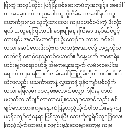
ပြီးတဲ့ အလုပ်တိုင်း ပြန်ပြီးစစ်ဆေးတပ်တဲ့အကျင့်။ အဒေါ်
က အမေ့ဘက်က ညမပါ။သူတို့အိမ်မာ အဒေါ်ရယ် သူ့
ယောင်္ကျားရယ် သူတို့သားလေး ကျမမောင်ဝမ်းကွဲ ဖိုးလုံး
ရယ် အတူနေကြတာပါ။ဈေးချိုဈေးကြီးမှာ ဖနပ်ဆိုင်ဖွင့်
ထားရင်း အဒေါ်ယောင်္ကျား ဦးကျော်က ကားမောင်းပါ
တယ်။မောင်လေးဖိုးလုံးက ၁၀တန်းအောင်လို့ တက္ကသိုလ်
တက်ရန် စောင့်နေသူတစ်ယောက်။ ဒီနေ့မနက် အစောရီး
ဟင်းချက်စရာဝယ်ဖို့ အိမ်ကနေအထွက် လမ်း၈၀ပေါ်အ
ရောက် ကျမ ကြောက်လမ်းပေါ်ကြည့်မိလိုက်တယ်။ စိတ်
ထဲကလည်း မသင်္ကာတာနဲ့ လွှားကနဲ့ ခုန်ကျော်ပစ်လိုက်
တယ်။ခြေလှမ်း ၁၀လှမ်းလောက်လျှောက်ပြီးမှ ဟုတ်
မဟုတ်က သိချင်လာတာပေါ့။သေချာအောင်လည်း စစ်
ချင်သေးတာ။ကျမနောက်ပြန်လှည့်လိုက်ပါတယ်။ခုန ကျ
မခုန်ကျော်တဲ့နေရာ ပြန်သွားပြီး ဘေးကိုလူရိပ်လူခြေလေး
ကြည့်လိုက်တာပေါ့။ လူရှင်းမှန်းသေချာတော့မှ ကျမ