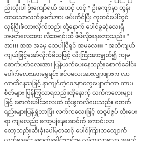
ည်းလိုးပါ ဦးကျော်ရယ် အဟင့် ဟင့် ” ဦးကျော်မှာ တွန်း
ထားသောလက်နှဖက်အား ဖမ်းကိုင်ပြီး ကုတင်ပေါ်တွင်
လှန်ပြီးဖိထားလိုက်သည်။ထို့နောက် ပေါင်ခွဆုံလေးရှိ
အဖုတ်လေးအား လီးအရင်းထိ ဖိဖိလိုးနေတော့သည်။ ”
အားးး အအ အမေ့ သေပါပြီရှင် အမလေးးး ” အသံကျယ်
ကျယ်ဖြင့်အော်လိုက်မိသဖြင့် လီးကြီးအားချွတ်၍ ကျမ
စောက်ပတ်လေးအား ပြန်ယက်ပေးနေသည်။စောက်ခေါင်း
ပေါက်လေးအားမွှေရင်း ဖင်ဝလေးအားလျှာဖျားက လာ
လာထိနေသဖြင့် နာကျင်တဲ့ဝေဒနာတွေပျောက်ကာ ကာမ
စိတ်များ ပြန်ကြွလာရသည်။ထိုနောက့် လက်ကလေးများ
ဖြင့် စောက်ခေါင်းလေးထဲ ထိုးစွကလိပေးသည်။ စောက်
ရည်းများပြန်ရွှဲလာပြီး လက်ကလေးဖြင့် တဇွပ်ဇွပ် ထိုးပေး
ရာ ကျမလည်း ကော့ပျံနေအောင်ကို ကောင်းလာ
တော့သည်။ဆီးခုံးပေါ်မှတဆင့် ပေါင်ကြားတလျောက်
ယက်နေရင်း စောက်ခေါင်းတွင်းမှ လျှံကျလာသော အရည်