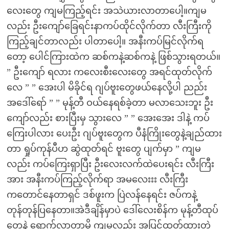
လေးတွေ ကျမကြည့်ရင်း အသဲယားလာတာပေါ့။ကျမ
လည်း ဦးကျော်ခြေရင်းနာကပ်ထိုင်လိုက်တာ လီးကြီးကို
ကြည့်ချင်တာလည်း ပါတာပေါ့။ အနီးကပ်မြင်လိုက်ရ
တော့ ပေါင်ကြားထဲက ဆစ်ကနဲ့ဆစ်ကနဲ့ ဖြစ်သွားရတယ်။
” ဦးကျော် ရလား ကလေးစီးလေးတွေ အရင်ထုတ်လိုက်
လေ ” ” အေးပါ မိခိုင်ရ ဂျပ်ဗူးတွေဖယ်နေလို့ပါ ညည်း
အဒေါ်ရော် ” ” မုန့်တီ ဝယ်နေရစ်ခဲ့တာ မလာသေးဘူး ဦး
ကျော်လည်း စားပြီးမှ သွားလေ ” ” အေးအေး ဒါနဲ့ ကပ်
ကြေးပါလား ပေးဦး ဂျပ်ဗူးတွေက ပီနံကြိုးတွေနဲ့ချည်ထား
တာ ရှုပ်ကုန်ပီဟ ဆွဲထုတ်ရင် ဗူးတွေ ပျက်မှာ ” ကျမ
လည်း ကပ်ကြေးရှာပြီး ဦးလေးလက်ထဲပေးရင်း လီးကြီး
အား အနီးကပ်ကြည့်လိုက်ရာ အမလေးးး လီးကြီး
ကတောင်နေတာရှင် ဒစ်ဖူးက ပြဲလန်နေရင်း ဇပ်ကနဲ့
တုန်တုန်ပြနေတာ။အဲဒီချိန်မှာပဲ ဒေါ်လေးစိန်က မုန့်တီထုပ်
တွေနဲ့ ရောက်လာတာမို့ ကျမလည်း အပြင်ထုတ်ထားတဲ့