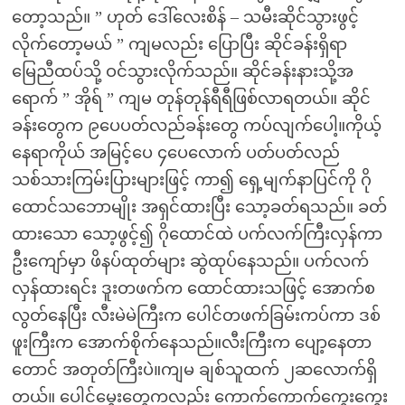
တော့သည်။ ” ဟုတ် ဒေါ်လေးစိန် – သမီးဆိုင်သွားဖွင့်
လိုက်တော့မယ် ” ကျမလည်း ပြောပြီး ဆိုင်ခန်းရှိရာ
မြေညီထပ်သို့ ဝင်သွားလိုက်သည်။ ဆိုင်ခန်းနားသို့အ
ရောက် ” အိုရ် ” ကျမ တုန်တုန်ရီရီဖြစ်လာရတယ်။ ဆိုင်
ခန်းတွေက ၉ပေပတ်လည်ခန်းတွေ ကပ်လျက်ပေါ့။ကိုယ့်
နေရာကိုယ် အမြင့်ပေ ၄ပေလောက် ပတ်ပတ်လည်
သစ်သားကြမ်းပြားများဖြင့် ကာ၍ ရှေ့မျက်နာပြင်ကို ဂို
ထောင်သဘောမျိုး အရှင်ထားပြီး သော့ခတ်ရသည်။ ခတ်
ထားသော သော့ဖွင့်၍ ဂိုထောင်ထဲ ပက်လက်ကြီးလှန်ကာ
ဦးကျော်မှာ ဖိနပ်ထုတ်များ ဆွဲထုပ်နေသည်။ ပက်လက်
လှန်ထားရင်း ဒူးတဖက်က ထောင်ထားသဖြင့် အောက်စ
လွတ်နေပြီး လီးမဲမဲကြီးက ပေါင်တဖက်ခြမ်းကပ်ကာ ဒစ်
ဖူးကြီးက အောက်စိုက်နေသည်။လီးကြီးက ပျော့နေတာ
တောင် အတုတ်ကြီးပဲ။ကျမ ချစ်သူထက် ၂ဆလောက်ရှိ
တယ်။ ပေါင်မွှေးတွေကလည်း ကောက်ကောက်ကွေးကွေး