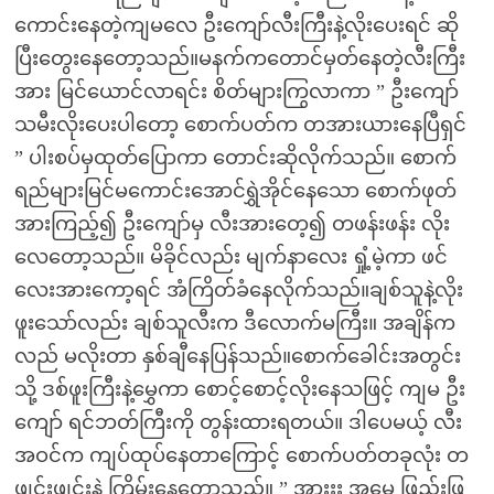
ကောင်းနေတဲ့ကျမလေ ဦးကျော်လီးကြီးနဲ့လိုးပေးရင် ဆို
ပြီးတွေးနေတော့သည်။မနက်ကတောင်မှတ်နေတဲ့လီးကြီး
အား မြင်ယောင်လာရင်း စိတ်များကြွလာကာ ” ဦးကျော်
သမီးလိုးပေးပါတော့ စောက်ပတ်က တအားယားနေပြီရှင်
” ပါးစပ်မှထုတ်ပြောကာ တောင်းဆိုလိုက်သည်။ စောက်
ရည်များမြင်မကောင်းအောင်ရွှဲအိုင်နေသော စောက်ဖုတ်
အားကြည့်၍ ဦးကျော်မှ လီးအားတေ့၍ တဖန်းဖန်း လိုး
လေတော့သည်။ မိခိုင်လည်း မျက်နာလေး ရှုံ့မဲ့ကာ ဖင်
လေးအားကော့ရင် အံကြိတ်ခံနေလိုက်သည်။ချစ်သူနဲ့လိုး
ဖူးသော်လည်း ချစ်သူလီးက ဒီလောက်မကြီး။ အချိန်က
လည် မလိုးတာ နှစ်ချီနေပြန်သည်။စောက်ခေါင်းအတွင်း
သို့ ဒစ်ဖူးကြီးနဲ့မွှေကာ စောင့်စောင့်လိုးနေသဖြင့် ကျမ ဦး
ကျော် ရင်ဘတ်ကြီးကို တွန်းထားရတယ်။ ဒါပေမယ့် လီး
အဝင်က ကျပ်ထုပ်နေတာကြောင့် စောက်ပတ်တခုလုံး တ
ဖျင်းဖျင်းနဲ့ ကြိမ်းနေတော့သည်။ ” အားးး အမေ့ ဖြည်းဖြ