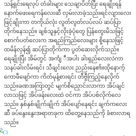
သန့်ရှင်းရေလုပ် တံခါးများ သေချာပိတ်ပြီး ရေချိုးရန်
နောက်ဖေးရေကန်လေးဆီ လှမ်းလာခဲ့သည်။ရင်လျားလေး
ဖြင့်ချိုးကာ တကိုယ်လုံး လွတ်လွတ်လပ်လပ် ဆပ်ပြာ
တိုက်နေသည်။ ချစ်သူနှင့်လိုးခဲ့ပုံတွေ ပြန်တွေးမိသဖြင့်
စောက်ပတ်လေးက အရည်ကြည်လေးများ စို့နေသဖြင့်
ထမိန်လှန်၍ ဆပ်ပြာတိုက်ကာ ပွတ်ဆေးလိုက်သည်။
ရေချိုးပြီး အိမ်တွင် အင်္ကျ ီအပါး ခါးရှည်လေးလဲကာ
သနပ်ခါးလိမ်းရင်း သီချင်းလေး ညည်းနေ၏။ထိုနောက့်
ကောဖီဖျော်ကာ ကိတ်မုန့်စားရင်း တီဗွီကြည့်နေလိုက်
သည်။ခဏအကြာတွင် မျက်စိညှောင်းလာကာ အိပ်ချင်
လာသဖြင့် အိပ်ခန်းလေးထဲ ဝင်ကာ အိပ်ပစ်လိုက်လေ
သည်။ နှစ်နှစ်ချိုက်ချိုက် အိပ်ပျော်နေရင်း ချက်ကလေး
ဆီ ခပ်နွေးနွေးအရာတခုက ထိတွေ့နေသည်ကို ခံစားလာရ
သည်။