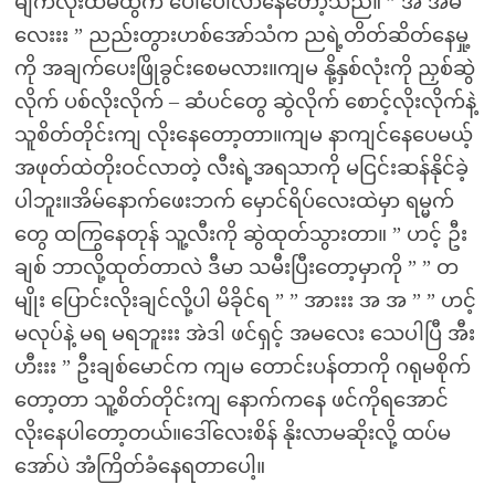
မျက်လုံးထဲမထွက် ပေါ်ပေါ်လာနေတော့သည်။ ” အ အမ
လေးးး ” ညည်းတွားဟစ်အော်သံက ညရဲ့တိတ်ဆိတ်နေမှု့
ကို အချက်ပေးဖြိုခွင်းစေမလား။ကျမ နို့နှစ်လုံးကို ညှစ်ဆွဲ
လိုက် ပစ်လိုးလိုက် – ဆံပင်တွေ ဆွဲလိုက် စောင့်လိုးလိုက်နဲ့
သူစိတ်တိုင်းကျ လိုးနေတော့တာ။ကျမ နာကျင်နေပေမယ့်
အဖုတ်ထဲတိုးဝင်လာတဲ့ လီးရဲ့အရသာကို မငြင်းဆန်နိုင်ခဲ့
ပါဘူး။အိမ်နောက်ဖေးဘက် မှောင်ရိပ်လေးထဲမှာ ရမ္မက်
တွေ ထကြွနေတုန် သူ့လီးကို ဆွဲထုတ်သွားတာ။ ” ဟင့် ဦး
ချစ် ဘာလို့ထုတ်တာလဲ ဒီမာ သမီးပြီးတော့မှာကို ” ” တ
မျိုး ပြောင်းလိုးချင်လို့ပါ မိခိုင်ရ ” ” အားးး အ အ ” ” ဟင့်
မလုပ်နဲ့ မရ မရဘူးးး အဲဒါ ဖင်ရှင့် အမလေး သေပါပြီ အီး
ဟီးးး ” ဦးချစ်မောင်က ကျမ တောင်းပန်တာကို ဂရုမစိုက်
တော့တာ သူ့စိတ်တိုင်းကျ နောက်ကနေ ဖင်ကိုရအောင်
လိုးနေပါတော့တယ်။ဒေါ်လေးစိန် နိုးလာမဆိုးလို့ ထပ်မ
အော်ပဲ အံကြိတ်ခံနေရတာပေါ့။