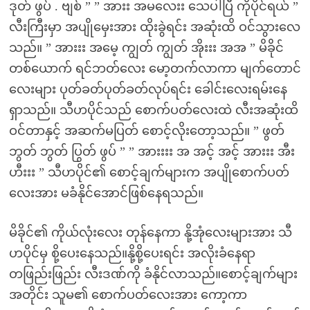
ဒုတ် ဖွပ် . ဗျစ် ” ” အားး အမလေးး သေပါပြီ ကိုပိုင်ရယ် ”
လီးကြီးမှာ အပျိုမှေးအား ထိုးခွဲရင်း အဆုံးထိ ဝင်သွားလေ
သည်။ ” အားးး အမေ့ ကျွတ် ကျွတ် အိုးးး အအ ” မိခိုင်
တစ်ယောက် ရင်ဘတ်လေး မော့တက်လာကာ မျက်တောင်
လေးများ ပုတ်ခတ်ပုတ်ခတ်လုပ်ရင်း ခေါင်းလေးရမ်းနေ
ရှာသည်။ သီဟပိုင်သည် စောက်ပတ်လေးထဲ လီးအဆုံးထိ
ဝင်တာနှင့် အဆက်မပြတ် စောင့်လိုးတော့သည်။ ” ဖွတ်
ဘွတ် ဘွတ် ပြွတ် ဖွပ် ” ” အားးးး အ အင့် အင့် အားးး အီး
ဟီးးး ” သီဟပိုင်၏ စောင့်ချက်များက အပျိုစောက်ပတ်
လေးအား မခံနိုင်အောင်ဖြစ်နေရသည်။
မိခိုင်၏ ကိုယ်လုံးလေး တုန်နေကာ နို့အုံလေးများအား သီ
ဟပိုင်မှ စို့ပေးနေသည်။နို့စို့ပေးရင်း အလိုးခံနေရာ
တဖြည်းဖြည်း လီးဒဏ်ကို ခံနိုင်လာသည်။စောင့်ချက်များ
အတိုင်း သူမ၏ စောက်ပတ်လေးအား ကော့ကာ