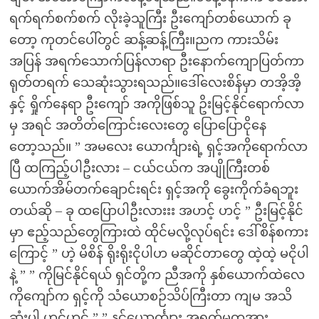
ရက်ရက်စက်စက် လိုးခဲ့သူကြီး ဦးကျော်တစ်ယောက် ခု
တော့ ကုတင်ပေါ်တွင် ဆန့်ဆန့်ကြီး။ညက ကားသိမ်း
အပြန် အရက်သောက်ပြန်လာရာ ဦးနောက်ကျောပြတ်ကာ
ရုတ်တရက် သေဆုံးသွားရသည်။ဒေါ်လေးစိန်မှာ တအိ့အိ့
နှင့် ရှိုက်နေရာ ဦးကျော် အကိုဖြစ်သူ ဥိးမြင့်နိုင်ရောက်လာ
မှ အရင် အတိတ်ကြောင်းလေးတွေ ပြောပြောငိုနေ
တော့သည်။ ” အမလေး ယောင်္ကျားရဲ့ ရှင့်အကိုရောက်လာ
ပြီ ထကြည့်ပါဦးလား – ငယ်ငယ်က အပျိုကြီးတစ်
ယောက်အိမ်တက်ချောင်းရင်း ရှင့်အကို ခွေးကိုက်ခံရဘူး
တယ်ဆို – ခု ထပြောပါဦးလားးး အဟင့် ဟင့် ” ဦးမြင့်နိုင်
မှာ ဧည့်သည်တွေကြားထဲ ထိုင်မလို့လုပ်ရင်း ဒေါ်စိန်စကား
ကြောင့် ” ဟဲ့ မိစိန် ရိုးရိုးငိုပါဟ မဆိုင်တာတွေ ထဲ့ထဲ့ မငိုပါ
နဲ့ ” ” ကိုမြင်နိုင်ရယ် ရှင်တို့က ညီအကို နှစ်ယောက်ထဲလေ
ကိုကျော်က ရှင့်ကို သံယောစဉ်သိပ်ကြီးတာ ကျမ အသိ
ဆုံးပါ ဟင့်ဟင့် ” ” နင့်ယောင်္ကျား အရက်မတအား