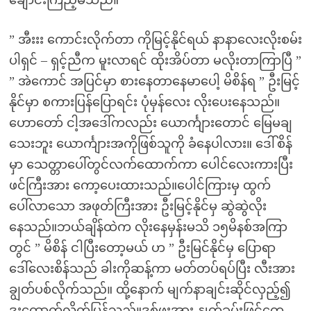
ချောင်းကြည့်မိသည်။
” အီးးး ကောင်းလိုက်တာ ကိုမြင့်နိုင်ရယ် နာနာလေးလိုးစမ်း
ပါရှင် – ရှင့်ညီက မူးလာရင် ထိုးအိပ်တာ မလိုးတာကြာပြီ ”
” အဲကောင် အပြင်မှာ စားနေတာနေမာပေါ့ မိစိန်ရ ” ဦးမြင့်
နိုင်မှာ စကားပြန်ပြောရင်း ပုံမှန်လေး လိုးပေးနေသည်။
ဟောတော် ငါ့အဒေါ်ကလည်း ယောင်္ကျားတောင် မြေမချ
သေးဘူး ယောင်္ကျားအကိုဖြစ်သူကို ခံနေပါလား။ ဒေါ်စိန်
မှာ သေတ္တာပေါ်တွင်လက်ထောက်ကာ ပေါင်လေးကားပြီး
ဖင်ကြီးအား ကော့ပေးထားသည်။ပေါင်ကြားမှ ထွက်
ပေါ်လာသော အဖုတ်ကြီးအား ဦးမြင့်နိုင်မှ ဆွဲဆွဲလိုး
နေသည်။ဘယ်ချိန်ထဲက လိုးနေမှန်းမသိ ၁၅မိနစ်အကြာ
တွင် ” မိစိန် ငါပြီးတော့မယ် ဟ ” ဦးမြင်နိုင်မှ ပြောရာ
ဒေါ်လေးစိန်သည် ခါးကိုဆန့်ကာ မတ်တပ်ရပ်ပြီး လီးအား
ချွတ်ပစ်လိုက်သည်။ ထို့နောက် မျက်နာချင်းဆိုင်လှည့်၍
ဒူးထောက်လိုက်ပြန်သည်။ဒစ်ဖူးအား နှုတ်ခမ်းဖြင့်တေ့