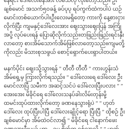
နေရင်း ဒေါ်လေးစိန်အား လစ်သလို လိုးတော့သည်။ ဦး
ချစ်မောင် အသက်၅၀ခန့် ခပ်ပုပု ရပ်ကွက်ထဲကပါပဲ ယဉ်
မောင်းတစ်ယောက်ပါ။ဦးလေးမရှိတော့ ကားကို နေ့စားငှား
လိုက်ပြီး ကျမနှင့်ဒေါ်လေးအား ဈေးသွားဈေးပြန် အကြို
အပို့ လုပ်ပေးရန် ပြောဆိုလိုက်သည်။တဖြည်းဖြည်းရင်းနှီး
လာတော့ စားအိမ်သောက်အိမ်ဖြစ်လာတော့သည်။ကျမတို့
ကိုလည်း မိသားစုသဖွယ် စောင့်ရှောက်ပေးရှာပါတယ်။
မနက်ပိုင်း ဈေးသို့သွားရန် ” တီတီ တီတီ ” ကားဟွန်းသံ
အိမ်ရှေ့မှ ကြားလိုက်ရသည်။ ” ဒေါ်လေးရေ ဒေါ်လေး ဦး
မောင်လာပြီ သမီးက အဆင့်သင်ပဲ ဒေါ်လေးပြီးပလား ” ”
အေးအေး မိခိုင်ရေ ဒေါ်လေးသနပ်ခါးလိမ်းတုန်းမို့
ထမင်းထုပ်ထားလိုက်တော့ ခဏနေသွားရုံပဲ ” ” ဟုတ်
ဒေါ်လေး ထုပ်ပြီးပါပြီ ဒေါ်လေးချိုင့်ရော ပြီးပြီ ” ထိုစဉ် ဦး
ချစ်မောင်မှာ အိမ်ထဲဝင်လာ၍ ” မိခိုင်ရေ ငါနောက်ဖေး