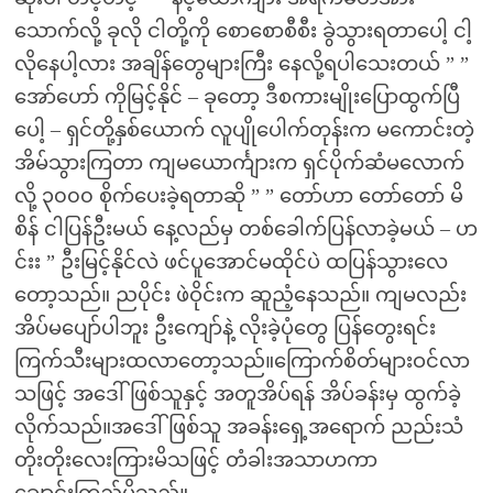
သောက်လို့ ခုလို ငါတို့ကို စောစောစီစီး ခွဲသွားရတာပေါ့ ငါ့
လိုနေပါ့လား အချိန်တွေများကြီး နေလို့ရပါသေးတယ် ” ”
အော်ဟော် ကိုမြင့်နိုင် – ခုတော့ ဒီစကားမျိုးပြောထွက်ပြီ
ပေါ့ – ရှင်တို့နှစ်ယောက် လူပျိုပေါက်တုန်းက မကောင်းတဲ့
အိမ်သွားကြတာ ကျမယောင်္ကျားက ရှင်ပိုက်ဆံမလောက်
လို့ ၃၀၀၀ စိုက်ပေးခဲ့ရတာဆို ” ” တော်ဟာ တော်တော် မိ
စိန် ငါပြန်ဦးမယ် နေ့လည်မှ တစ်ခေါက်ပြန်လာခဲ့မယ် – ဟ
င်းး ” ဦးမြင့်နိုင်လဲ ဖင်ပူအောင်မထိုင်ပဲ ထပြန်သွားလေ
တော့သည်။ ညပိုင်း ဖဲဝိုင်းက ဆူညံ့နေသည်။ ကျမလည်း
အိပ်မပျော်ပါဘူး ဦးကျော်နဲ့ လိုးခဲ့ပုံတွေ ပြန်တွေးရင်း
ကြက်သီးများထလာတော့သည်။ကြောက်စိတ်များဝင်လာ
သဖြင့် အဒေါ်ဖြစ်သူနှင့် အတူအိပ်ရန် အိပ်ခန်းမှ ထွက်ခဲ့
လိုက်သည်။အဒေါ်ဖြစ်သူ အခန်းရှေ့အရောက် ညည်းသံ
တိုးတိုးလေးကြားမိသဖြင့် တံခါးအသာဟကာ