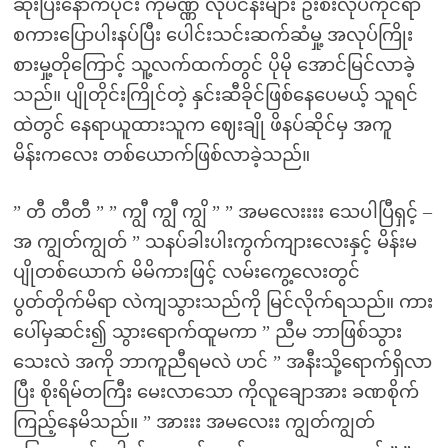
ဆုံးပြီးနောက်ပိုင်း ကုမဏ္ဏီ လုပ်ငန်းများ ဦးစီးလုပ်ကိုင်ရာ
စကားပြောပါးနပ်ပြီး ပေါင်းသင်းဆက်ဆံမှု့ အလုပ်ကြိုး
စားမှု့တိုကြောင့် သူ့လက်ထက်တွင် ပိုမို အောင်မြင်လာခဲ့
သည်။ ပျိုတိုင်းကြိုင်တဲ့ နှင်းဆီခိုင်ဖြစ်နေပေမယ့် သူရင်
ထဲတွင် နေရာယူထားသူက ဈေးချို ဖိနပ်ဆိုင်မှ အကူ
မိန်းကလေး တစ်ယောက်ဖြစ်လာခဲ့သည်။
” တီ တီတီ ” ” ကျွီ ကျွီ ကျွိ ” ” အမလေးးးး သေပါပြီရှင့် –
အ ကျွတ်ကျွတ် ” သနပ်ခါးပါးကွက်ကျားလေးနှင့် မိန်းမ
ပျိုတစ်ယောက် မိမိကားဖြင့် လမ်းကွေ့လေးတွင်
ပွတ်တိုက်မိရာ လဲကျသွားသည်ကို မြင်လိုက်ရသည်။ ကား
ပေါ်မှဆင်း၍ သွားရောက်ထူမကာ ” ညီမ ဘာဖြစ်သွား
သေးလဲ အကို ဘာကူညီရမလဲ ဟင် ” အနီးသို့ရောက်ရှိလာ
ပြီး စိုးရိမ်တကြီး မေးလာသော ကိုလူချောအား ခဏစိုက်
ကြည့်နေမိသည်။ ” အားးး အမလေးး ကျွတ်ကျွတ်