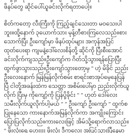
ဖိနပ်တွေ ဆိုင်ပေါ်ယူခင်းလိုက်ရတာပေါ့။
စိတ်ကတော့ လီးကြီးကို ကြည့်ချင်သေးတာ မဝသေးပါ
ဘူး။ထို့နောက် ၃ယောက်သား မုန့်တီစားကြလေသည်။စား
သောက်ပြီး ဦးကျော်မှာ ဖိနပ်ထုပ်များ အကုန်အပြင်
ထုတ်ပေးရာ ကျမနဲ့ဒေါ်လေးစိန်တို့ ဆိုင်ကို ပြီးစီးအောင်
ခင်းလိုက်ကျသည်။ဦးကျော်က ဂိတ်သို့သွားရန်ပြောပြီး
ထွက်ခွာသွားသည်။ဦးကျော်သွားတော့မှ ” ဟဲ့ မိခိုင် ညည်း
ဦးလေးနောက် မြန်မြန်လိုက်စမ်း စာရင်းစာအုပ်မေ့နေပြန်
ပြီ ငါတို့အခန်းထဲက သေတ္တာ အစိမ်းပေါ်မှာ ညည်းလိုက်ယူ
လိုက် ပြီးမှ ကိုကျော့်ကို ပြန်ပို့ခိုင်း ” ” ဟုတ် ဒေါ်လေး
သမီးလိုက်ယူလိုက်ပါ့မယ် ” ” ဦးကျော် ဦးကျော် ” ထွက်စ
ပြုနေသော ကားနောက်အမြန်လိုက်ကာ အကျိုးကြောင်း
ပြောပြလိုက်သည်။ကားလေးဖြင့် အိမ်သို့ရောက်လာသည်။
” ဖိုးလုံးရေ ဟေးးးး ဖိုးလုံး ဒီကလေး အပြင်သွားပြီနေမာ