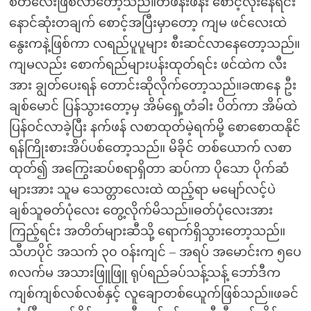
စိတ်လေးဖြစ်လာတော့သည်။တဖန်းဖန်း စောင့်လိုးနေရင်း
နောင်ဆုံးတချက် စောင့်အပြီးမှာတော့ ကျမ ဖင်လေးထဲ
နွေးကနဲ့ဖြစ်ကာ လရည်ပူပူများ စီးဆင်လာနေတော့သည်။
ကျမလည်း စောက်ရည်များပန်းထုတ်ရင်း ဖင်ထဲက လီး
အား ချွတ်ပေးရန် တောင်းဆိုလိုက်တော့သည်။ခဏနေ ဦး
ချစ်မောင် ပြန်သွားတော့မှ အိမ်ရှေ့တံခါး ပိတ်ကာ အိမ်ထဲ
ပြန်ဝင်လာခဲ့ပြီး နက်ဖန် လစာထုတ်မဲ့ရက်မို့ စောစောထနိုင်
ရန်ကြိုးစားအိပ်ပစ်တော့သည်။ မိခိုင် တစ်ယောက် လစာ
ထုတ်၍ အကြွေးဆပ်စရာရှိတာ ဆပ်ကာ ပိုသော ပိုက်ဆံ
များအား သူမ သေတ္တာလေးထဲ ထည့်ရာ မမျော်လင့်ပဲ
ချစ်သူဓတ်ပုံလေး တွေ့လိုက်မိသည်။ဓတ်ပုံလေးအား
ကြည့်ရင်း အတိတ်များဆီသို့ ရောက်ရှိသွားတော့သည်။
သီဟပိုင် အသက် ၃၀ ဝန်းကျင် – အရပ် အမောင်းက ၅ပေ
၈လက်မ အသားဖြူဖြူ ရုပ်ရည်ခပ်သန့်သန့် ဘော်ဒီက
ကျစ်ကျစ်လစ်လစ်နှင့် လူချောတစ်ယေူက်ဖြစ်သည်။ဖခင်