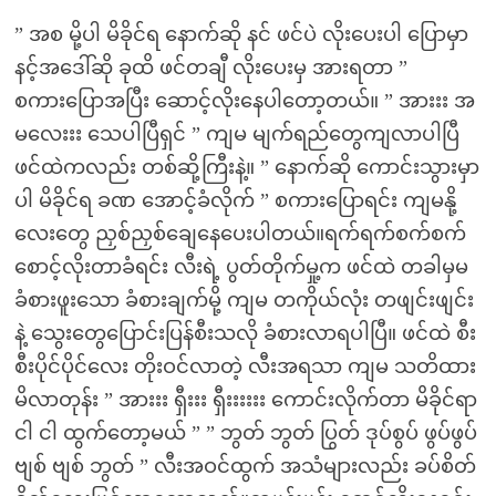
” အစ မို့ပါ မိခိုင်ရ နောက်ဆို နင် ဖင်ပဲ လိုးပေးပါ ပြောမှာ
နင့်အဒေါ်ဆို ခုထိ ဖင်တချီ လိုးပေးမှ အားရတာ ”
စကားပြောအပြီး ဆောင့်လိုးနေပါတော့တယ်။ ” အားးး အ
မလေးးး သေပါပြီရှင် ” ကျမ မျက်ရည်တွေကျလာပါပြီ
ဖင်ထဲကလည်း တစ်ဆို့ကြီးနဲ့။ ” နောက်ဆို ကောင်းသွားမှာ
ပါ မိခိုင်ရ ခဏ အောင့်ခံလိုက် ” စကားပြောရင်း ကျမနို့
လေးတွေ ညှစ်ညှစ်ချေနေပေးပါတယ်။ရက်ရက်စက်စက်
စောင့်လိုးတာခံရင်း လီးရဲ့ ပွတ်တိုက်မှု့က ဖင်ထဲ တခါမှမ
ခံစားဖူးသော ခံစားချက်မို့ ကျမ တကိုယ်လုံး တဖျင်းဖျင်း
နဲ့ သွေးတွေပြောင်းပြန်စီးသလို ခံစားလာရပါပြီ။ ဖင်ထဲ စီး
စီးပိုင်ပိုင်လေး တိုးဝင်လာတဲ့ လီးအရသာ ကျမ သတိထား
မိလာတုန်း ” အားးး ရှီးးး ရှီးးးးးး ကောင်းလိုက်တာ မိခိုင်ရာ
ငါ ငါ ထွက်တော့မယ် ” ” ဘွတ် ဘွတ် ပြွတ် ဒုပ်စွပ် ဖွပ်ဖွပ်
ဗျစ် ဗျစ် ဘွတ် ” လီးအဝင်ထွက် အသံများလည်း ခပ်စိတ်