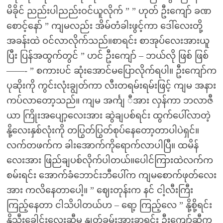
မိခိုင် ညည်းပါညည်းဝင်ယူလိုက် ” ” ဟုတ် ဦးကျော် ခဏ
စောင့်နော် ” ကျမလည်း အိမ်တံခါးဖွင့်ကာ ဒေါ်လေးတို့
အခန်းထဲ ဝင်လာလိုက်သည်။စာရင်း စာအုပ်လေးအားယူ
ပြီး ပြန်အထွက်တွင် ” ဟင် ဦးကျော် – ဘယ်လို ဖြစ် ဖြစ်
——- ” စကားပင် ဆုံးအောင်မပြောလိုက်ရပါ။ ဦးကျော်က
ပုဆိုးကို ကွင်းလုံးချွတ်ကာ လီးတရမ်းရမ်းဖြင့် ကျမ အနား
ကပ်လာတော့သည်။ ကျမ အင်္ကျ ီအား လှန်ကာ ဘလာဇီ
ယာ ကြိုးအပျော့လေးအား ဆွဲချပစ်ရင်း ထွက်ပေါ်လာတဲ့
နို့လေးနှစ်လုံးကို တပြွတ်ပြွတ်စုပ်နေတော့တာပါပဲရှင်။
လက်တဖက်က ခါးအောက်ကိုရောက်လာပါပြီ။ ထမိန်
လေးအား ဖြည်ချပစ်လိုက်ပါတယ်။ပေါင်ကြားထဲလက်က
စမ်းရင်း အောက်ခံဘောင်းဘီပေါ်က ကျမစောက်ဖုတ်လေး
အား ကလိနေတာပေါ့။ ” ဈေးတုန်းက နင် ငါ့လီးကြီး
ကြည့်နေတာ ငါသိပါတယ်ဟ – ရော့ ကြည့်လေ ” နို့စို့ရင်း
နို့သီးခေါင်းလေးဆီမှ နှုတ်ခမ်းအားခွာရင်း ဦးကျော်ဆီက