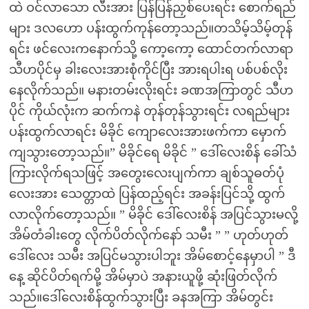
ထဲ ဝင်လာသော လီးအား ပြန်ပြန်ညှစ်ပေးရင်း စောက်ရည်
များ ဒလဟော ပန်းထွက်ကုန်တော့သည်။တသိမ့်သိမ့်တုန်
ရင်း ဖင်လေးကနောက်သို့ ကော့ကော့ ထောင်တက်လာရာ
သီဟပိုင်မှ ခါးလေးအားစုံကိုင်ပြီး အားရပါးရ ပစ်ပစ်လိုး
နေလိုက်သည်။ မနားတမ်းလိုးရင်း ခဏအကြာတွင် သီဟ
ပိုင် ကိုယ်လုံးက ဆက်ကနဲ တုန်တုန်သွားရင်း လရည်များ
ပန်းထွက်လာရင်း မိခိုင် ကျောလေးအားဖက်ကာ မှောက်
ကျသွားတော့သည်။” မိခိုင်ရေ မိခိုင် ” ဒေါ်လေးစိန် ခေါ်သံ
ကြားလိုက်ရသဖြင့် အတွေးလေးပျက်ကာ ချစ်သူဓတ်ပုံ
လေးအား သေတ္တာထဲ ပြန်ထည့်ရင်း အခန်းပြင်သို့ ထွက်
လာလိုက်တော့သည်။ ” မိခိုင် ဒေါ်လေးစိန် အပြင်သွားမလို့
အိမ်တံခါးတွေ လိုက်ပိတ်လိုက်နော် သမီး ” ” ဟုတ်ဟုတ်
ဒေါ်လေး သမီး အပြင်မသွားပါဘူး အိမ်စောင့်နေမှာပါ ” ဒီ
နေ့ ဆိုင်ပိတ်ရက်မို့ အိမ်မှာပဲ အနားယူဖို့ ဆုံးဖြတ်လိုက်
သည်။ဒေါ်လေးစိန်ထွက်သွားပြီး ခနအကြာ အိမ်တွင်း