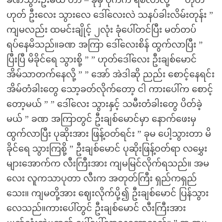
ခဏသွားဦးမယ် ဟာ – ခုမှ ဗိုက်က ရစ်လာလို့ ” ” ဟုတ်
ဟုတ် ဦးလေး သွားလေ ဒေါ်လေးလဲ သနပ်ခါးလိမ်းတုန်း ”
ကျမလည်း ထမင်းချိုင့် ၂လုံး ခုံပေါ်တင်ပြီး မတ်တပ်
ရပ်နေမိသည်။ခဏ အကြာ ဒေါ်လေးစိန် ထွက်လာပြီး ”
ပြီးပြီ မိခိုင်ရေ သွားစို့ ” ” ဟုတ်ဒေါ်လေး ဦးချစ်မောင်
အိမ်သာတက်နေလို့ ” ” အော် အဲဒါဆို ညည်း စောင့်နေရင်း
အိမ်တံခါးတွေ သော့ခတ်လိုက်တော့ ငါ ကားပေါ်က စောင့်
တော့မယ် ” ” ဒေါ်လေး သွားနှင့် သမီးတံခါးတွေ ပိတ်ခဲ့
မယ် ” ခဏ အကြာတွင် ဦးချစ်မောင်မှာ နောက်ဖေးမှ
ထွက်လာပြီး ပုဆိုးအား ဖြန့်ဝတ်ရင်း ” ခုမ ပေါ့သွားတာ မိ
ခိုင်ရေ သွားကြစို့ ” ဦးချစ်မောင် ပုဆိုးဖြန့်ဝတ်ရာ လမွှေး
များအောက်က လီးကြီးအား ကျမမြင်လိုက်ရသည်။ အမ
လေး လူကသာပုတာ လီးက အတုတ်ကြီး ရှည်ကရှည်
သေး။ ကျမတို့အား ဈေးလိုက်ပို့၍ ဦးချစ်မောင် ပြန်သွား
လေသည်။ကားပေါ်တွင် ဦးချစ်မောင် လီးကြီးအား