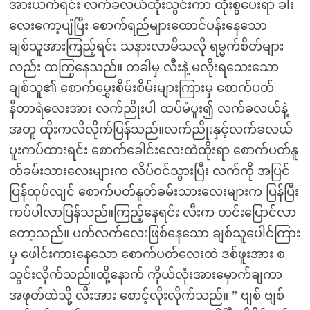
အားယက်ရင်း လက်ခလယ်ထိုးသွင်းကာ ထိုးစွပေးရာ ခါး
လေးကော့ပျံပြီး စောက်ရည်များထောင်ပန်းနေသော
ချစ်သူအားကြည့်ရင်း သနားလာမိသလို ရမ္မက်စိတ်များ
လည်း ထကြွနေသည်။ တခါမှ လီးနဲ့ မလိုးရသေးသော
ချစ်သူ၏ စောက်မွှေးစိမ်းစိမ်းများကြားမှ စောက်ပတ်
နီတာရဲလေးအား လက်ညိုးပါ ထပ်မံပူး၍ လက်ခလယ်နဲ့
အတူ ထိုးကလိလိုက်ပြန်သည်။လက်ညိုးနှင့်လက်ခလယ်
ပူးကပ်ထားရင်း စောက်ခေါင်းလေးထဲထိုးရာ စောက်ပတ်နူ
တ်ခမ်းသားလေးများက လိပ်ဝင်သွားပြီး လက်ကို အပြင်
ပြန်ထုပ်လျင် စောက်ပတ်နူတ်ခမ်းသားလေးများက ပြန်ပြီး
ကပ်ပါလာပြန်သည်။ကြည့်နေရင်း လီးက တင်းပြောင်လာ
တော့သည်။ ပက်လက်လေးဖြစ်နေသော ချစ်သူပေါင်ကြား
မှ ဖေါင်းကားနေသော စောက်ပတ်လေးထဲ ဒစ်ဖူးအား စ
သွင်းလိုက်သည်။ထို့နောက် ကိုယ်လုံးအားမှောက်ချကာ
အဖုတ်ထဲသို့ လီးအား စောင့်လိုးလိုက်သည်။ ” ဗျစ် ဗျစ်