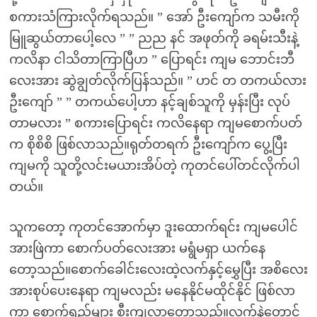
စကားသံကြားလိုက်ရသည်။ ” အော် ဦးကျော်က သမီးကို
မြူဆွယ်တာပေါ့လေ ” ” ညည နင် အဖုတ်ကို ခရမ်းသီးနဲ့
ကလိနာ ငါသိတာကြာပြီဟ ” ပြောရင်း ကျမ ဘောင်းဘီ
လေးအား ဆွဲချွတ်လိုက်ပြန်သည်။ ” ဟင် တ တကယ်လား
ဦးကျော် ” ” တကယ်ပေါ့ဟာ နင့်ချစ်သူကို မှန်းပြီး လုပ်
တာမလား ” စကားပြောရင်း ကလိနေရာ ကျမစောက်ပတ်
က စိုစိစိ ဖြစ်လာသည်။ရုတ်တရက် ဦးကျော်က ပွေ့ပြီး
ကျမကို သူတို့လင်းမယားအိပ်တဲ့ ကုတင်ပေါ်တင်လိုက်ပါ
တယ်။
သူကတော့ ကုတင်အောက်မှာ ဒူးထောက်ရင်း ကျမပေါင်
အားဖြဲကာ စောက်ပတ်လေးအား မရွံမရှာ ယက်နေ
တော့သည်။စောက်ခေါင်းလေးထဲ့လက်နှင့်မွှေပြီး အစိလေး
အားစုပ်ပေးနေရာ ကျမလည်း မနေနိုင်မထိုင်နိုင် ဖြစ်လာ
ကာ စောက်ရည်များ စီးကျလာတော့သည်။လက်နဲ့တောင်