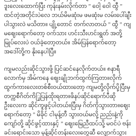
ဒူးလေးထောက်ပြီး ကုန်းနမ်းလိုက်တာ ” ဝေါ့ ဝေါ ထွီ ”
ထင်တဲ့အတိုင်းပဲလေ ဘယ်မိမဆုံးမ ဖမဆုံးမ လမ်းပေါ်ချီး
ပါသွားလဲ မသိတာ။ ပျို့တောင် တက်လာတယ် ” ထွီ ” ကျ
မဈေးရောက်တော့ ဝက်သား ဟင်းသီးဟင်းရွတ် အတို့
မြုပ်လေးပဲ ဝယ်ခဲ့တော့တယ်။ အိမ်ပြန်ရောက်တော့
အဒေါ်တို့က နိုးနေပါပြီ။
ကျမလည်းဆိုင်သွားဖို့ ပြင်ဆင်နေလိုက်တယ်။ ၈နာရီ
လောက်မှ အိမ်ကနေ ဈေးချိုဘက်ထွက်ကြတာ။လိုက်
ထွက်ကားလေးတစ်စီးဝယ်ထားတော့ ကျမတို့လိုက်ပို့ပြီးမှ
တက္ကစီဂိတ်ကိြုပြန်ထိုးရတာ။ဖိနပ်ဆိုင်ရောက်ပီဆို
ဦးလေးက ဆိုင်ကူဖွင့်ပါတယ်။ပြီးမှ ဂိတ်ကိုသွားတာ။ဈေး
ရောက်တော့ ” မိခိုင် ငါမုန့်တီ သွားဝယ်မလို့ ညည်းနဲ့ကို
ကျော်တို့ ဆိုင်ဖွင့်ထားနှင့် ” ဈေးမြေညီထပ်သို့ မဝင်ပဲ ဗန်း
ခင်းရောင်းသော မုန့်ဆိုင်တန်းလေးတွေဆီ လျှောက်သွား