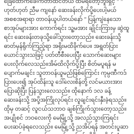
ခြေထောက်ခေါက်တာထင်တယ် ထမရတော့ဘူးရှင့် ” ”
ဟုတ်ဟုတ် ညီမ ကျနော် ဆေးခန်းလိုက်ပို့ပေးပါ့မယ်
အစစအရာရာ တာဝန်ယူပါတယ်နော် ” ပြန့်ကျဲနေသော
စာအုပ်များအား ကောက်ရင်း သူ့မအား ချိုင်းကြားမှ ဆွဲထူ
ရင်း ဆေးခန်းတခုသို့ခေါ်သွားတော့သည်။ ဆေးခန်းသို့
ဓာတ်မှန်ရိုက်ကြည့်ရာ အရိုးမထိခိုက်ပေ။ အရွတ်ပြား
ယောင်သွားသဖြင့် ပတ်တီစီးပေးပြီး သောက်ဆေးများ
ပေးလိုက်လေသည်။အိမ်ထိလိုက်ပို့ပြီး စိတ်မပူရန် မ
ပျောက်မချင်း သူတာဝန်ယူမည်ဖြစ်ကြောင်း ကုမ္ပဏီကဒ်
ပြားပေး၍ အုပ်ထိန်းသူ ဒေါ်လေးစိန်တို့ လင်မယားအား
ပြောဆိုပြီး ပြန်သွားလေသည်။ ထိုနောက် ၁လ ခန့်
ဆေးခန်းသို့ အပို့အကြိုလုပ်ရင်း လူချင်းရင်းနှီးခဲ့ရသည်။
ထိုမှ တဆင့် လူငယ်သဘာဝ ချစ်ကြိုက်သွားတော့သည်။
အပျိုစင် ဘဝလေးကို မေမြို့သို့ အလည်သွားကြရင်း
ပေးဆပ်ခဲ့ရလေသည်။ မေမြို့သို့ ညအိပ်ရန် အတင်းပူဆာ