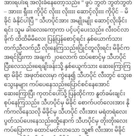
အားရပါးရ အလိုးခံနေတော့သည်။ ” ဖွပ် ဘွတ် ဘွတ်ဘွတ်
– အားးး ရှီးးး ကိုပိုင် လိုးးး လိုးးးး ဆောင့်လိုးးး ကိုပိုင် – မိ
ခိုင် ခံနိုင်ပါပြီ ” သီဟပိုင်အား အမျိုးမျိုး ဆောင့်လိုးခိုင်း
ရင်း သူမ ခါးလေးကော့ကာ ပင့်ပင့်ပေးသည်။ လီးဝင်လာ
ခိုက် ထိထိမိမိလေး ပြန်ပြန်စောင့်ရင်း နှစ်ယောက်သား
တက်ညီလက်ညီ လိုးနေကြသည်။ပြိုင်တူလိုးရင်း မိခိုင်က
အရင်ပြီးကာ အချက် ၂၀လောက် ထပ်စောင့်မှ သီဟပိုင်
ပြီးလေသည်။ရေချိးခန်းသို့ နှစ်ယေူက်သား ဆေးကြောကြ
ရာ မိခိုင် အဖုတ်လေးမှာ ကွဲနေ၍ သီဟပိုင် လီးတွင် သွေးစ
သွေးနများ ကပ်ပေနေသည်။ပြောင်စင်နေအောင်
ဆေးကြောပြီး ကုတင်ပေါ်သို့ ပြန်ထိုင်ကာ နူတ်ခမ်းချင်း
စုပ်နေကြသည်။ သီဟပိုင်မှ မိခိုင် စောက်ပတ်လေးအား နို
က်ကလိနေသလို မိခိုင်မှ သီဟပိုင် လီးအား မရဲတရဲလေး
ပွတ်သပ်ပေးနေသည်။ထို့နောက် သီဟပိုင်မှ တိုးတိုးလေး
ကပ်ပြောကာ ထောင်မတ်လာသော သူ့၏ လီးအား မိခိုင်