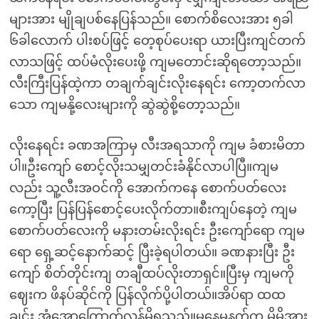
များအား မျိုချပစ်နေပြန်သည်။ စောက်စိလေးအား ၅ခါ
၆ခါလောက် ပါးစပ်ဖြင့် တေ့စုပ်ပေးရာ ယားပြီးကျင်တက်
လာသဖြင့် ထပ်မံလိုးပေးဖို့ ကျမတောင်းဆိုရတော့သည်။
လီးကြီးပြန်ထဲ့ကာ တချက်ချင်းလိုးနေရင်း ကော့တက်လာ
သော ကျမနို့လေးများကို ဆွဲဆွဲစို့တော့သည်။
လိုးနေရင်း ခဏအကြာမှ လီးအရသာကို ကျမ ခံစားမိတာ
ပါ။ဦးကျော် စောင့်လိုးသမျှတင်းခံနိုင်လာပါပြီ။ကျမ
လည်း သူ့လီးအဝင်ကို အောက်ကနေ စောက်ပတ်လေး
ကော့ပြီး ပြန်ပြန်စောင့်ပေးလိုက်တာ။စီးကျပ်နေတဲ့ ကျမ
စောက်ပတ်လေးကို မနားတမ်းလိုးရင်း ဦးကျော်ရော ကျမ
ရော ရှေ့ဆင့်နောက်ဆင့် ပြီးခဲ့ရပါတယ်။ ခဏနားပြီး ဦး
ကျော် စိတ်တိုင်းကျ တချီထပ်လိုးတာရှင်။ပြီးမှ ကျမကို
ဈေးက ဖိနပ်ဆိုင်ကို ပြန်လိုက်ပို့ပါတယ်။အိပ်ရာ ထထ
ချင်း အံအောကြောက်လန့်မိရသည်။မနေ့မနက်က မိမိအား