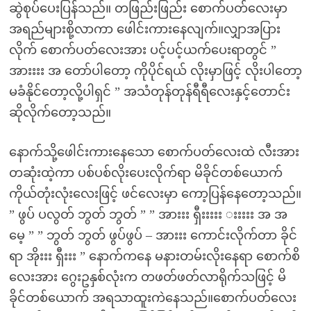
ဆွဲစုပ်ပေးပြန်သည်။ တဖြည်းဖြည်း စောက်ပတ်လေးမှာ
အရည်များစို့လာကာ ဖေါင်းကားနေလျက်။လျှာအပြား
လိုက် စောက်ပတ်လေးအား ပင့်ပင့်ယက်ပေးရာတွင် ”
အားးးး အ တော်ပါတော့ ကိုပိုင်ရယ် လိုးမှာဖြင့် လိုးပါတော့
မခံနိုင်တော့လို့ပါရှင် ” အသံတုန်တုန်ရီရီလေးနှင့်တောင်း
ဆိုလိုက်တော့သည်။
နောက်သို့ဖေါင်းကားနေသော စောက်ပတ်လေးထဲ လီးအား
တဆုံးထဲ့ကာ ပစ်ပစ်လိုးပေးလိုက်ရာ မိခိုင်တစ်ယောက်
ကိုယ်တုံးလုံးလေးဖြင့် ဖင်လေးမှာ ကော့ပြန်နေတော့သည်။
” ဖွပ် ပလွတ် ဘွတ် ဘွတ် ” ” အားးး ရှီးးးးး းးးးး အ အ
မေ့ ” ” ဘွတ် ဘွတ် ဖွပ်ဖွပ် – အားးး ကောင်းလိုက်တာ ခိုင်
ရာ အိုးးး ရှီးးး ” နောက်ကနေ မနားတမ်းလိုးနေရာ စောက်စိ
လေးအား ဂွေးဥနှစ်လုံးက တဖတ်ဖတ်လာရိုက်သဖြင့် မိ
ခိုင်တစ်ယောက် အရသာထူးကဲနေသည်။စောက်ပတ်လေး