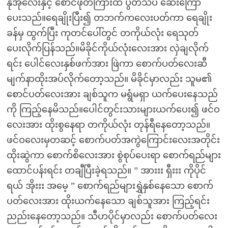
နိုအုံလေးနှင့် စောင်ဖုတ်ကြားထဲ ပွတ်သပ် ဆေးကြော
ပေးသည်။ရေချိုးပြီး၍ တဘက်ကလေးပတ်ကာ ရေချိုး
ခန်မှ ထွက်ပြီး ကုတင်ပေါ်တွင် တကိုယ်လုံး ရေသုတ်
ပေးလိုက်ပြန်သည်။မိခိုင်ကိုယ်လုံးလေးအား လှဲချလိုက်
ရင်း ပေါင်လေးနှစ်ဖက်အား ဖြဲကာ စောက်ပတ်လေးဆီ
မျက်နာထိုးအပ်လိုက်တော့သည်။ မိခိုင်မှာလည်း သူမ၏
စောင်ပတ်လေးအား ချစ်သူက မရွံမရှာ ယက်ပေးနေသည်
ကို ကြည့်နေမိသည်။ပေါင်တွင်းသားများယက်ပေး၍ ဖင်ဝ
လေးအား ထိုးစွနေရာ တကိုယ်လုံး တုန်ရီနေတော့သည်။
ဖင်ဝလေးမှတဆင့် စောက်ပတ်အကွဲကြောင်းလေးအတိုင်း
ထိုးဆွဲကာ စောက်စိလေးအား စွဲစုပ်ပေးရာ စောက်ရည်များ
ထောင်ပန်းရင်း တချီပြီးခဲ့ရသည်။ ” အားးး ရှီးးး ကိုပိုင်
ရယ် အိုးးး အမေ့ ” စောက်ရည်များရွှဲနှစ်နေသော စောက်
ပတ်လေးအား ထိုးယက်နေသော ချစ်သူအား ကြည့်ရင်း
ညည်းနေတော့သည်။ သီဟပိုင်မှာလည်း စောက်ပတ်လေး