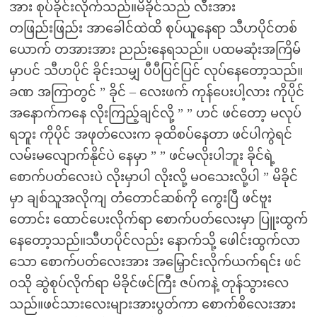
အား စုပ်ခိုင်းလိုက်သည်။မိခိုင်သည် လီးအား
တဖြည်းဖြည်း အာခေါင်ထဲထိ စုပ်ယူနေရာ သီဟပိုင်တစ်
ယောက် တအားအား ညည်းနေရသည်။ ပထမဆုံးအကြိမ်
မှာပင် သီဟပိုင် ခိုင်းသမျှ ပီပီပြင်ပြင် လုပ်နေတော့သည်။
ခဏ အကြာတွင် ” ခိုင် – လေးဖက် ကုန်ပေးပါ့လား ကိုပိုင်
အနောက်ကနေ လိုးကြည့်ချင်လို့ ” ” ဟင် ဖင်တော့ မလုပ်
ရဘူး ကိုပိုင် အဖုတ်လေးက ခုထိစပ်နေတာ ဖင်ပါကွဲရင်
လမ်းမလျောက်နိုင်ပဲ နေမှာ ” ” ဖင်မလိုးပါဘူး ခိုင်ရဲ့
စောက်ပတ်လေးပဲ လိုးမှာပါ လိုးလို့ မဝသေးလို့ပါ ” မိခိုင်
မှာ ချစ်သူအလိုကျ တံတောင်ဆစ်ကို ကွေးပြီ ဖင်ဗူး
တောင်း ထောင်ပေးလိုက်ရာ စောက်ပတ်လေးမှာ ပြူးထွက်
နေတော့သည်။သီဟပိုင်လည်း နောက်သို့ ဖေါင်းထွက်လာ
သော စောက်ပတ်လေးအား အမြှောင်းလိုက်ယက်ရင်း ဖင်
ဝသို ဆွဲစုပ်လိုက်ရာ မိခိုင်ဖင်ကြီး ဇပ်ကနဲ့ တုန်သွားလေ
သည်။ဖင်သားလေးများအားပွတ်ကာ စောက်စိလေးအား