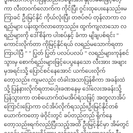
ကာ လီးတဝက်လောက်က ကိုင်ပြီး ဂွင်းထုပေးနေသည်။မ
ကြာခင် ဦးမြင်နိုင် ကိုယ်လုံးပြီး တဇပ်ဇပ် တုန်လာကာ လ
ရည်များ ပန်းထွက်လာတော့သည်။ ထွက်ကျလာသော လ
ရည်များကို ဒေါ်စိန်က ပါးစပ်နှင့် ခံကာ မျိချပစ်ရင်း ”
ကောင်းလိုက်တာ ကိုမြင့်နိုင်ရယ် လရည်မသောက်ရတာ
ကြာပါပြီ ” ” ပြွတ် ပြွတ် ပလပ်ပလပ် ” လရည်များကုန်စင်
သွားမှ စောက်ရည်းများဖြင့်ပေပွနေသော လီးအား အဖျား
မှအရင်းသို့ ပြောင်စင်နေအောင် ယက်ပေးလိုက်
တော့သည်။ ကျမလည်း တံခါးအသာပြန်စိကာ အခန်းထဲ
သို့ ပြန်နားလိုက်ရတာပေါ့။ခဏနေမှ ဒေါ်လေးအခန်းသို့
ပြန်သွားကာ တစ်ယောက်ထဲမအိပ်ရဲသဖြင့် အတူလာအိပ်
ကြောင်းပြောကာ ဝင်အိပ်လိုက်ရသည်။ဦးမြင်နိုင်တစ်
ယောက်ကတော့ ဖဲဝိုင်းတွင် ခပ်တည်တည် ရိုက်နေ
တော့သည်။ရက်လည်ပြီးသည့်အထိ ဦးမြင့်နိုင်မှာ အိမ်တွင်