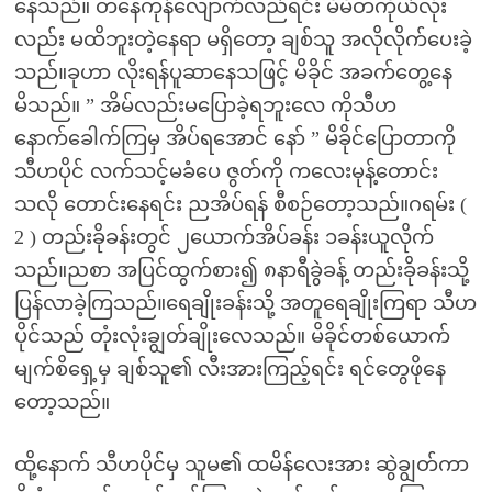
နေသည်။ တနေကုန်လျောက်လည်ရင်း မိမိတကိုယ်လုံး
လည်း မထိဘူးတဲ့နေရာ မရှိတော့ ချစ်သူ အလိုလိုက်ပေးခဲ့
သည်။ခုဟာ လိုးရန်ပူဆာနေသဖြင့် မိခိုင် အခက်တွေ့နေ
မိသည်။ ” အိမ်လည်းမပြောခဲ့ရဘူးလေ ကိုသီဟ
နောက်ခေါက်ကြမှ အိပ်ရအောင် နော် ” မိခိုင်ပြောတာကို
သီဟပိုင် လက်သင့်မခံပေ ဇွတ်ကို ကလေးမုန့်တောင်း
သလို တောင်းနေရင်း ညအိပ်ရန် စီစဉ်တော့သည်။ဂရမ်း (
2 ) တည်းခိုခန်းတွင် ၂ယောက်အိပ်ခန်း ၁ခန်းယူလိုက်
သည်။ညစာ အပြင်ထွက်စား၍ ၈နာရီခွဲခန့် တည်းခိုခန်းသို့
ပြန်လာခဲ့ကြသည်။ရေချိုးခန်းသို့ အတူရေချိုးကြရာ သီဟ
ပိုင်သည် တုံးလုံးချွတ်ချိုးလေသည်။ မိခိုင်တစ်ယောက်
မျက်စိရှေ့မှ ချစ်သူ၏ လီးအားကြည့်ရင်း ရင်တွေဖိုနေ
တော့သည်။
ထို့နောက် သီဟပိုင်မှ သူမ၏ ထမိန်လေးအား ဆွဲချွတ်ကာ