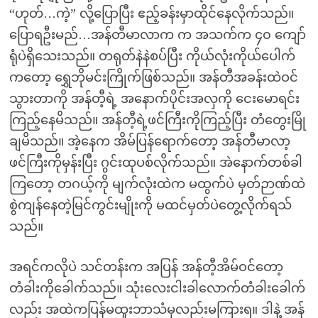
“ဟုတ်…ကဲ့” လို့ပြောပြီး ဧည့်ခန်းမှာထိုင်နေလိုက်သည်။
ပြောရဦးမည်…အန်တီမာလာက က အသက်က ၄၀ ကျော်
ရုံပဲရှိသေးသည်။ တရုတ်နဲနဲစပ်ပြီး ကိုယ်လုံးကိုယ်ပေါက်
ကတော့ ရွှေဘိုမင်းကြိုက်ဖြစ်သည်။ အန်တီအခန်းထဲဝင်
သွားတာကို အန်တီ့ရဲ့ အနောက်ပိုင်းအလှကို ငေးမောရင်း
ကြည့်နေမိသည်။ အန်တီ့ရဲ့ဖင်ကြီးကိုကြည့်ပြီး တံတွေးမြို
ချမိသည်။ အဲ့နေက အိမ်ပြန်ရောက်တော့ အန်တီမာလာ့
ဖင်ကြီးကိုမှန်းပြီး ဂွင်းထုပစ်လိုက်သည်။ အဲနောက်တစ်ခါ
ကြတော့ တဂယ့်ကို မျက်လုံးထဲက မထွက်ပဲ မှတ်ဉာဏ်ထဲ
စွဲကျန်နေတဲ့မြင်ကွင်းမျိုးကို မထင်မှတ်ပဲတွေ့လိုက်ရသ်
သည်။
အရင်ကလိုပဲ သင်တန်းက အပြန် အန်တီ့အိမ်ဝင်တော့
တံခါးကိုခေါက်သည်။ သုံးလေးငါးခါလောက်တံခါးခေါက်
လည်း အထဲကပြန်မထူးဘာသံမှလည်းမကြားရ။ ဒါနဲ့ အန်