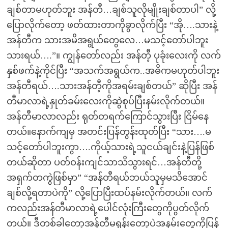
ချစ်တာမဟုတ်ဘူး အန်တီ…ချစ်သူလိုမျိုးချစ်တာပါ” လို့
ပြောလိုက်တော့ ဖတ်ထားတာကိုခွာလိုက်ပြီး “အို….သားနဲ့
အန်တီက သားအမိအရွယ်တွေလေ…မသင့်တော်ပါဘူး
သားရယ်….”။ ကျွန်တော်လည်း အန်တီ့ ပုခုံးလေးကို လက်
နှစ်ဖက်နဲ့ကိုင်ပြီး “အသက်အရွယ်က..အဓိကမဟုတ်ပါဘူး
အန်တီရယ်….သားအန်တီ့ကိုအရမ်းချစ်တယ်” ဆိုပြီး အန်
တီမာလာရဲ့နှုတ်ခမ်းလေးကိုဆွဲစုပ်ပြီးနမ်းလိုက်တယ်။
အန်တီမာလာလည်း ရုတ်တရက်ကြောင်သွားပြီး ငြိမ်နေ
တယ်။နောက်ကျမှ အတင်းပြန်တွန်းထုတ်ပြီး “သား….မ
သင့်တော်ပါဘူးကွာ….ကိုယ့်သားရဲ့သူငယ်ချင်းနဲ့ပြန်ဖြစ်
တယ်ဆိုတာ ပတ်ဝန်းကျင်သာသိသွားရင်…အန်တီတို့
အရှက်တကွဲဖြစ်မှာ” “အန်တီရယ်ဘယ်သူမှမသိအောင်
ချစ်လို့ရတာပဲကို” လို့ပြောပြီးထပ်နမ်းလိုက်တယ်။ လက်
ကလည်းအန်တီမာလာရဲ့ပေါင်လုံးကြီးတွေကိုပွတ်လိုက်
တယ်။ ဒီတစ်ခါတော့အန်တီမရုန်းတော့ပဲအနမ်းတွေကိုပြန်