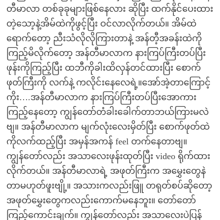
တီမာလာ တစ်ခုခုများဖြစ်နေလား ဆိုပြီး ထက်နိုင်ပေးထား
တဲ့သော့နဲ့အိမ်ထဲကိုဖွင့်ပြီး ဝင်လာလိုက်တယ်။ အိမ်ထဲ
ရောက်တော့ ညီးသံလိုလိုကြားတာနဲ့ အန်တီ့အခန်းထဲကို
ကြည့်မိလိုက်တော့ အန်တီမာလာက နားကြပ်ကြီးတပ်ပြီး
ဖုန်းကိုကြည့်ပြီး ထဘီကိုခါးထိလှန်တင်ထားပြီး စောက်
ဖုတ်ကြီးကို လက်နဲ့ ကလိုင်းနေလေရဲ့။အော်အဲ့တာကြောင့်
ကိုး….အန်တီမာလာက နားကြပ်ကြီးတပ်ပြီးအောကား
ကြည့်နေတော့ ကျွန်တော်တံခါးခေါက်တာဘယ်ကြားမလဲ
ဗျ။ အန်တီမာလာက မျက်လုံးလေးမှိတ်ပြီး စောက်ဖုတ်ထဲ
ကိုလက်ထည့်ပြီး အမှန်အကန် feel တက်နေတာဗျ။
ကျွန်တော်လည်း အသာလေးဖုန်းထုတ်ပြီး video ရိုက်ထား
လိုက်တယ်။ အန်တီမာလာရဲ့ အဖုတ်ကြီးက အမွှေးတွေနဲ
တာမဟုတ်ဖူးဗျို့။ အသားကလည်းဖြူ တရုတ်စပ်ဆိုတော့
အဖုတ်မွှေးတွေကလည်းကောက်မနေဘူး။ တော်တော်
ကြည့်ကောင်းချက်။ ကျွန်တော်လည်း အသာလေးပဲပြန်