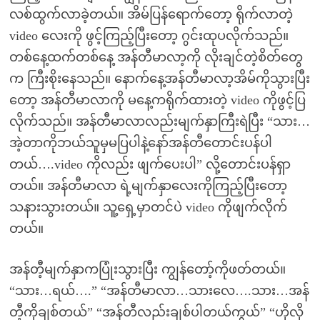
လစ်ထွက်လာခဲ့တယ်။ အိမ်ပြန်ရောက်တော့ ရိုက်လာတဲ့
video လေးကို ဖွင့်ကြည့်ပြီးတော့ ဂွင်းထုပလိုက်သည်။
တစ်နေ့ထက်တစ်နေ့ အန်တီမာလာ့ကို လိုးချင်တဲ့စိတ်တွေ
က ကြီးစိုးနေသည်။ နောက်နေ့အန်တီမာလာ့အိမ်ကိုသွားပြီး
တော့ အန်တီမာလာကို မနေ့ကရိုက်ထားတဲ့ video ကိုဖွင့်ပြ
လိုက်သည်။ အန်တီမာလာလည်းမျက်နှာကြီးရဲပြီး “သား…
အဲ့တာကိုဘယ်သူမှမပြပါနဲ့နော်အန်တီတောင်းပန်ပါ
တယ်….video ကိုလည်း ဖျက်ပေးပါ” လို့တောင်းပန်ရှာ
တယ်။ အန်တီမာလာ ရဲ့မျက်နှာလေးကိုကြည့်ပြီးတော့
သနားသွားတယ်။ သူ့ရှေ့မှာတင်ပဲ video ကိုဖျက်လိုက်
တယ်။
အန်တီ့မျက်နှာကပြုံးသွားပြီး ကျွန်တော့်ကိုဖတ်တယ်။
“သား…ရယ်….” “အန်တီမာလာ…သားလေ….သား…အန်
တီ့ကိုချစ်တယ်” “အန်တီလည်းချစ်ပါတယ်ကွယ်” “ဟိုလို