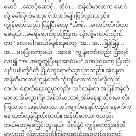
မောင်…ဆောင့်ဆောင့်…အိုင်း..” အန်တီမာလာက မောင်
လို့ ခေါ်လိုက်တော့ရင်ထဲတစ်မျိုးဖြစ်သွားသည်။
ကျွန်တော်လည်း ပြန်ပြီးတော့ “အီးစ်….ကောင်းလိုက်တာ
မမရယ်…မမရဲစောက်ဖုတ်ကြီးက လိုးလို့ကောင်းလိုက်
တာ” လေး၊ငါးဆယ်မိနစ်နေတော့ “အ…အ…မြန်မြန်…
အ….မမပြီးတော့မယ်…အားစ်” ကျွန်တော်လည်း ပြီးချင်
လာ၍ “အ..အတူတူပြီးရအောင်မမ” ခဏကြတော့ ပြီးဆုံး
ချင်းပန်းတိုင်ကို ပြိုင်တူရောက်သွားကြသည်။ အဲ့နေ့က
အန်တီမာလာနဲ့ကျွန်တော် သုံးချီလောက်လုပ်လိုက်ကြ
တယ်။ နောက်နေ့တွေမှာလည်း သင်တန်းက အပြန်အန်တီ
မာလာအိမ်သွားပြီး အန်တီမာလာရဲ့အိမ်နေရာတိုင်းမှာ လိုး
ကြတယ်။ အန်တီမာလာ ဟင်းချက်နေရင်လည်း နောက်က
နေ ထဘီလှန်ပြီးလိုးတယ်။ အန်တီမာလာကလည်း
ဘယ်တော့မှမငြင်းဘူးရယ်။ ဒီလိုနဲ့ပဲ ကျွန်တော်နဲ့အန်တီ
မာလာတို့ လိုးလာလိုက်ကြတာဆယ်စုနှစ်တစ်ခုတောင်