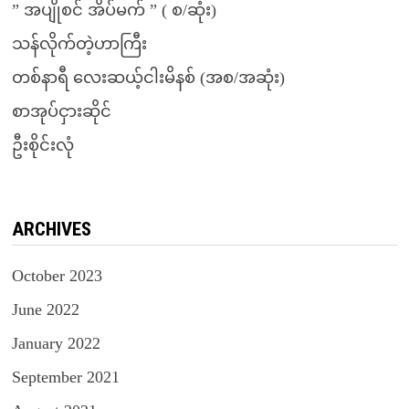
” အပျိုစင် အိပ်မက် ” ( စ/ဆုံး)
သန်လိုက်တဲ့ဟာကြီး
တစ်နာရီ လေးဆယ့်ငါးမိနစ် (အစ/အဆုံး)
စာအုပ်ငှားဆိုင်
ဦးစိုင်းလုံ
ARCHIVES
October 2023
June 2022
January 2022
September 2021