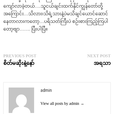
ကျော်လာခဲ့တယ်….သူငယ်ချင်းထက်နိုင်ကျွန်တော်တို့
အကြောင်း…သိလား၊သိရဲ့သားနဲ့ပဲမသိချင်ယောင်ဆောင်
နေတာလားကတော့…ပရိသတ်ကြီးပဲ စဉ်းစားကြည့်ကြပါ
တော့ဗျာ……. ပြီးပါပြီ။
Post
Previous
N
PREVIOUS POST
NEXT POST
post:
p
စိတ်မဆိုးနဲ့နော်
အရသာ
navigation
admin
View all posts by admin →