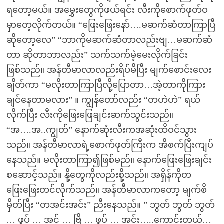
ရတော့မယ်။ အမွှေးတွေကိုဖယ်ရင်း လီးကိုစောက်ဖုတ်ဝ
မှာတေ့လိုက်တယ်။ “ဖြေးဖြေးနော်….မဆက်ဆံတာကြာပြီ
ဆိုတော့လေ” “ဘာကိုမဆက်ဆံတာလည်းဗျ…မဆက်ဆံ
တာ ဆိုတာဘာလည်း” သက်သက်မဲ့မေးလိုက်ခြင်း
ဖြစ်သည်။ အန်တီမာလာလည်းရိပ်မိပြီး မျက်စောင်းလေး
ချိတ်ကာ “မလိုးတာကြာပြီလို့ပြောတာ…အဲ့တာကိုကြား
ချင်နေတာမလား” ။ ကျွန်တော်လည်း “တဟဲဟဲ” ရယ်
လိုက်ပြီး လီးကိုဖြေးဖြေချင်းဆက်သွင်းသည်။
“အ….အ..ကျွတ်” နောက်ဆုံးလီးကအဆုံးထိဝင်သွား
သည်။ အန်တီမာလာရဲ့စောက်ဖုတ်ကြီးက အိစက်ပြီးကျပ်
နေသည်။ မလိုးတာကြာ၍ဖြစ်မည်။ နောက်ဖြေးဖြေးချင်း
စဆောင့်သည်။ နို့တွေကိုလည်းစို့သည်။ အရှိန်ကိုတ
ဖြေးဖြေးတင်လိုက်သည်။ အန်တီမာလာကတော့ မျက်စိ
မှိတ်ပြီး “တအင်းအင်း” ညီးနေသည်။ ” ဘွတ် ဘွတ် ဘွတ်
… ဖွပ် … အင့် … ဗြိ … ဖွပ် … အင်း…..ကောင်းတယ်…