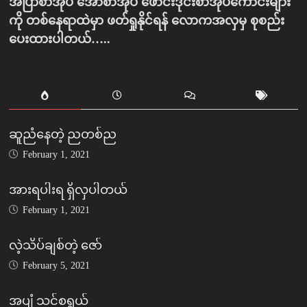
အပြာစာအုပ် အောစာအုပ် ဖောင်းဒိုင်းစာအုပ်ကောင်းများ
ကို တစ်နေရာထဲမှာ ဖတ်ရှုနိုင်ရန် လောကအလှမှ စုစည်း
ပေးထားပါတယ်…..
ဆူညံနေတဲ့ ညတစ်ည
February 1, 2021
အားရပါးရ ရှိလှပါတယ်
February 1, 2021
လဲ့သိပ်ချစ်တဲ့ ဇော်
February 5, 2021
အပျံ သင်စရွယ်