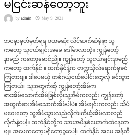
မငြင်းဆန်တော့ဘူး
by
admin
May 9, 2021
ဘဝမှာမှတ်မှတ်ရရ ပထမဆုံး လိင်ဆက်ဆံခဲ့ဖူး သူ
ကတော့ သူငယ်ချင်းအမေ ဒေါ်မာလာတဲ့။ ကျွန်တော့်
နာမည် ကတော့မောင်ညို။ ကျွန်တော့် သူငယ်ချင်းနာမည်
ကတော့ ထက်နိုင် ။ ထက်နိုင်နဲ့က တက္ကသိုလ်ရောက်မှခင်
ကြတာဗျ။ ဒါပေမယ့် တစ်ဂယ့်ငယ်ပေါင်းတွေလို ခင်သွား
ကြတယ်။ သူအတွက်ဆို ကျွန်တော့်အိမ်က
စားအိမ်သောက်အိမ်ဖြစ်လို၊သူ့အိမ်ကလည်း ကျွန်တော့်
အတွက်စားအိမ်သောက်အိမ်ပါပဲ။ အိမ်ချင်းကလည်း သိပ်
မဝေးတော့ သူ့အိမ်သွားလည်လိုက်၊ကိုယ့်အိမ်လာလည်
လိုက်နဲ့ပေါ့။ ထက်နိုင်တို့က သားအမိနှစ်ယောက်ထဲနေတာ
ဗျ။ အဖေကတော့မရှိတော့ဝူးပေါ့။ ထက်နိုင် အမေ အန်တီ