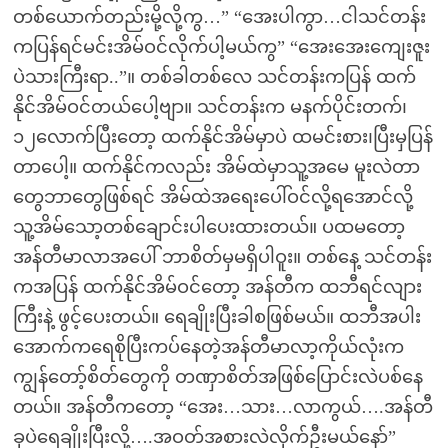
တစ်ယောက်တည်းမို့လို့ကွ…” “အေးပါကွာ…ငါသင်တန်း
ကပြန်ရင်မင်းအိမ်ဝင်လိုက်ပါ့မယ်ကွ” “အေးအေးကျေးဇူး
ပဲသားကြီးရာ..”။ တစ်ခါတစ်လေ သင်တန်းကပြန် ထက်
နိုင်အိမ်ဝင်တယ်ပေါ့ဗျာ။ သင်တန်းက မနက်ပိုင်းတက်၊
၁၂လောက်ပြီးတော့ ထက်နိုင်အိမ်မှာပဲ ထမင်းစား၊ပြီးမှပြန်
တာပေါ့။ ထက်နိုင်ကလည်း အိမ်ထဲမှာသူ့အမေ မူးလဲတာ
တွေဘာတွေဖြစ်ရင် အိမ်ထဲအရေးပေါ်ဝင်လို့ရအောင်လို့
သူ့အိမ်သော့တစ်ချောင်းပါပေးထားတယ်။ ပထမတော့
အန်တီမာလာအပေါ် ဘာစိတ်မှမရှိပါဝူး။ တစ်နေ့ သင်တန်း
ကအပြန် ထက်နိုင်အိမ်ဝင်တော့ အန်တီက ထဘီရင်လျား
ကြီးနဲ့ ဖွင့်ပေးတယ်။ ရေချိုးပြီးခါစဖြစ်မယ်။ ထဘီအပါး
အောက်ကရေစိုပြီးကပ်နေတဲ့အန်တီမာလာ့ကိုယ်လုံးက
ကျွန်တော့်စိတ်တွေကို တဏှာစိတ်အဖြစ်ပြောင်းလဲပစ်နေ
တယ်။ အန်တီကတော့ “အေး…သား…လာကွယ်….အန်တီ
ခုပဲရေချိုးပြီးလို့….အဝတ်အစားလဲလိုက်ဦးမယ်နော်”