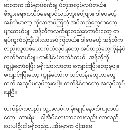
မာလာက အိမ်မှာပဲစက်ချုပ်တဲ့အလုပ်လုပ်တယ်။
စီးပွားရေးကသိပ်မချောင်လည်ဘူးပေါ့ဗျာ။ ဒါပေမယ့်
အန်တီမာလာ့ ကိုလာအပ်ကြတဲ့ အပ်ထည်တွေကတော့
များတယ်ဗျ။ အန်တီကလက်ရာလည်းကောင်းတော့ တ
ရပ်ကွက်လုံးနီးပါးလာအပ်ကြတယ်။ ဒါပေမယ့် အန်တီက
လည်းသူတစ်ယောက်ထဲလုပ်ရတော့ အပ်ထည်တွေကိုနဲနဲပဲ
လက်ခံတယ်ဗျ။ တစ်နိုင်ပဲလက်ခံတယ်။ အန်တီ့ကို
ကျွန်တော်စပြီး မရိုးသားလာတာ ကျောင်းပြီးတော့မှဗျ။
ကျောင်းပြီးတော့ ကျွန်တော်က သင်တန်းတွေဘာတွေ
တက် အလုပ်မလုပ်ဘူးပေါ့။ ထက်နိုင်ကတော့ အလုပ်လုပ်
နေပြီ။
ထက်နိုင်ကလည်း သူ့အလုပ်က မိုးချုပ်နောက်ကျတတ်
တော့ “သားရီး….ငါ့အိမ်လေးဘာလေးလည်း လာလည်
ပေးပါဦးငါမရှိလည်း…အိမ်မှာက ငါ့အမေ