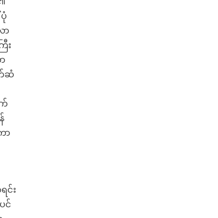
ူ၏
ုံ
ဗလာ
ြီး
ကာ
က်ဆံ
က်
န်
ံကာ
ာရင်း
ပင်