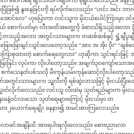
မှာလဲ စောက်ရေ များသထက်များကာ စိုရွဲလာလေသည်။ ခနကြ
ီဖြစ်၍ နူးနေခြင်းကို ရပ်လိုက်လေသည်။ “ဟင်း အင်း ဘာလို
်ရအောင်လေ” ဟုပြောကာ လင်းသူက မိုးငယ်ပေါင်ကြားမှာ ဝင
းငယ် စောက်ပတ်မှာ လီးအထိအတွေ့ကို ခံစားသိရှိသည့်အလား ခ
သည့်အလား အတွင်းသားများက တဆစ်ဆစ်နှင့် ရှုံ့ချီပွချ
ဖြေးဖြေးချင်းသွင်းလေတော့သည်။ “အား အ အိုး ဝိုး” “ချစ်
ကြာစုထားတဲ့ စောက်ရေတွေလား” ဟုဆိုကာ သွင်းရင်းဖြင့် အ
ေးခြင်း လုပ်ကာ လိုးပါတော့သည်။ အချက်၃၀ကျော်သောအ
သူက စက်သေနတ်ပစ်သလို မီးကုန်ယမ်းကုန်ဆောင့်လိုးပါတော့သည
တွင်းသားများက သူ့လီးကို ရစ်ဆွဲလာသဖြင့် မိုးငယ်ပြီးတ
ပဲ လွှတ်လိုက်လေသည်။ လင်းသူ လီးထဲမှ သုတ်ရည်များက မိုးင
ေးခနဲ့ဝင်လာသော သုတ်ရေများကြောင့် မိုးငယ်မှာ တ
မယား၂ယောက်ရေချိုး ခနနား၍ ထမင်းစားကြလေသည်။
ဗညား မလာခင်အချိန်ထိ အားရပါးရလိုးလေသည်။ စောဗညားလာ