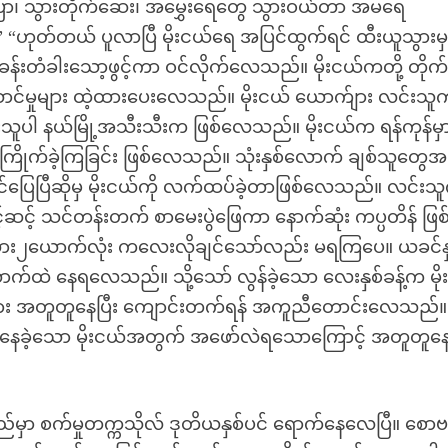
ာ၊ သွားတိုက်ဆေး၊ အမွှေးရေတွေ သွားဝယ်တာ အမရေ
“ဟုတ်တယ် ပူလာပြီ မိုးငယ်ရေ အပြင်ထွက်ရင် ထီးယူသွားမှ
န်းတံခါးသော့ဖွင့်ကာ ဝင်လိုက်လေသည်။ မိုးငယ်ကတို့ တိုက်
်ဆောင်မှုများ ထဲ့ထားပေးလေသည်။ မိုးငယ် ယောက်ျား လင်းသ
သူပါ နယ်မြို့အသီးသီးက ဖြစ်လေသည်။ မိုးငယ်က ရန်ကုန်မှ
ကြိုက်ခဲ့ကြခြင်း ဖြစ်လေသည်။ သုံးနှစ်လောက် ချစ်သူတွေအ
င်ပြေပြီဆိုမှ မိုးငယ်ကို လက်ထပ်ခဲ့တာဖြစ်လေသည်။ လင်းသ
့် သင်တန်းတက် စာမေးပွဲဖြေကာ နောက်ဆုံး ကပ္ပတိန် ဖြ
ား၂ယောက်လုံး ကလေးလိုချင်သော်လည်း မရကြပေ။ ယခင်နှ
က်ထဲ နေရလေသည်။ သို့သော် လွန်ခဲ့သော လေးနှစ်ခန့်က မို
ား အတူတူနေပြီး ကျောင်းတက်ရန် အကူညီတောင်းလေသည်။
နေခဲ့သော မိုးငယ်အတွက် အဖော်လဲရသောကြောင့် အတူတူ
ည်မှာ စက်မှုတက္ကသိုလ် ဒုတိယနှစ်ပင် ရောက်နေလေပြီ။ စော