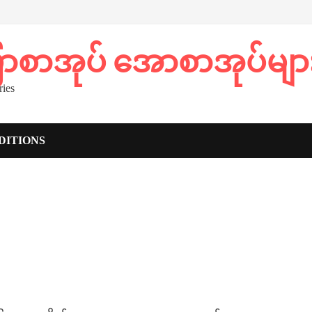
ပြာစာအုပ် အောစာအုပ်မျာ
ies
DITIONS