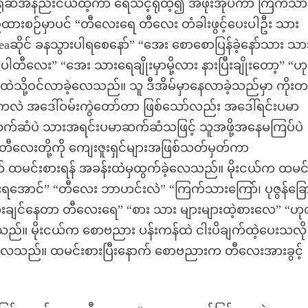
င့် ခရုဆီအနည်းငယ်ထဲ့ကာ ရေသင့်ရုံထဲ့၍ အဖုံးအုပ်ကာ ကြက်သာ
ားစဉ်မှာပင် “တီလေးရေ တီလေး တံခါးဖွင့်ပေးပါဦး သား
eaဆိုင် ခနသွားပါရစေနော်” “အေး စောစောပြန်ခဲ့နော်သား သ
ေး” “အေး သားရေချိုးမှာမို့လား နားပြီးချိုးတော့” “ဟ
ဲသို့ဝင်လာခဲ့လေသည်။ သူ ဒီအိမ်မှာနေလာခဲ့သည်မှာ ကိုးတန
ဲ အဒေါ်ဝမ်းကွဲတော်တာ ဖြစ်သော်လည်း အဒေါ်ရင်းပမာ
်ဆံပဲ သားအရင်းပမာဆက်ဆံသဖြင့် သူအဖို့အနေမကြပ်ပဲ
တီလေးတို့ကို ကျေးဇူးရှင်များအဖြစ်သတ်မှတ်ကာ
 ထမင်းစားရန် အခန်းထဲမှထွက်ခဲ့လေသည်။ မိုးငယ်က ထမင်
းရအောင်” “တီလေး ဘာဟင်းလဲ” “ကြက်သားကြော်၊ ပုဇွန်ခြေ
က်စားချင်နေတာ တီလေးရေ” “စား သား များများထဲ့စားလေ” “ဟ
။ မိုးငယ်က စောဗညား ပန်းကန်ထဲ ငါးပိချက်ထဲ့ပေးသလို
းလေသည်။ ထမင်းစားပြီးနောက် စောဗညားက တီလေးအားခွင့်