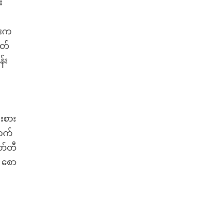
း
ားက
ုတ်
်း
းစား
ာက်
ုတ်တီ
 စော