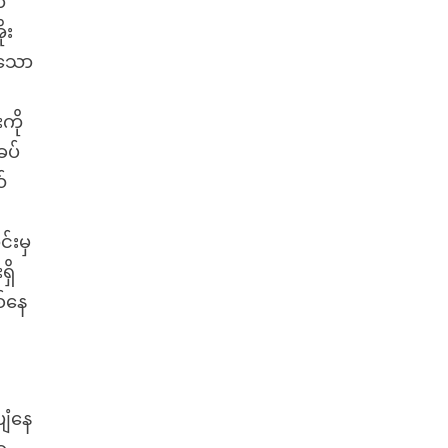
ာ
ုး
ာသော
ကို
ခပ်
်
်းမှ
ှိ
စ်နေ
်
ျံနေ