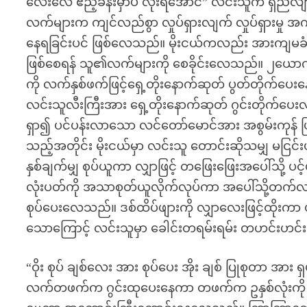
လေးလေ ဧည့်ခန်းမှာပဲ လိုးရအောင်” လင်းသူက ရှည်လျ
လက်များက ကျင်လည်စွာ လှုပ်ရှားလျက် လှုပ်ရှားမှု အကျ
နေရခြင်းပင် ဖြစ်လေသည်။ မိုးငယ်ကလည်း အားကျမခံ တုံ
ဖြစ်စေရန် သူ၏လက်များကို စေခိုင်းလေသည်။ ၂ယောက်လ
ကို လက်နှစ်ဖက်ဖြင့်ရှေ့တိုးနောက်ဆုတ် ပွတ်တိုက်
လင်းသူလီးကြီးအား ရှေ့တိုးနောက်ဆုတ် ဂွင်းတိုက်ပေ
ရှာ၍ ပင်ပန်းလာသော လင်တော်မောင်အား အစွမ်းကုန်
သည့်အတိုင်း မိုးငယ်မှာ လင်းသူ တောင်းဆိုသမျှ မငြင
နှစ်ချက်မျှ စုပ်ယူကာ လျှာဖြင့် တဖြေးဖြေးအပေါ်သို့
လုံးပတ်ကို အသာစုတ်ယူလိုက်လုပ်ကာ အပေါ်သို့တက်လာ
စုပ်ပေးလေသည်။ ဒစ်ထိပ်ဖျားကို လျှာလေးဖြင့်ထိုး
သောကြောင့် လင်းသူမှာ ခေါင်းတရမ်းရမ်း တဟင်းဟင်းဖ
“ဝိုး စုပ် ချစ်လေး အား စုပ်ပေး အိုး ချစ် ပြုစုတာ အာ
လက်တဖက်က ဂွင်းထုပေးနေကာ တဖက်က ဥနှစ်လုံးကို