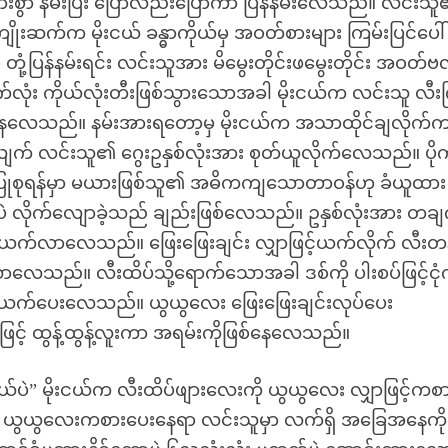
ားစွာ နမ်းပြီး ပြောလည်းပြောကာ ပြန်နမ်းလေသည်။ လင်းသ
ိုးဆက်က မိုးငယ် ခန္ဓာကိုယ်မှ အဝတ်စားများ ကြမ်းပြင်ပေါ် ပ
့ပြန်နမ်းရင်း လင်းသူအား မိမွေးတိုင်းဖမွေးတိုင်း အဝတ်
ုံး ကိုယ်လုံးတီးဖြစ်သွားသောအခါ မိုးငယ်က လင်းသူ လီးက
ပေးနေလေသည်။ နမ်းအားရတော့မှ မိုးငယ်က အသာထိုင်ချလိုက်
းလျက် လင်းသူ၏ ဂွေးဥနှစ်လုံးအား စုတ်ယူလိုက်လေသည်။ ပို
 ပြုစုရန်မှာ မယားဖြစ်သူ၏ အဓိကကျသောတာဝန်ဟု ခံယူထား
်းပဲ လိုက်လျောခဲ့သည် ချည်းဖြစ်လေသည်။ ဥနှစ်လုံးအား တချ
 ပင့်ယက်လာလေသည်။ ဖြေးဖြေးချင်း လျှာဖြင့်ယက်လိုက် လီးတ
လေသည်။ လီးထိပ်သို့ရောက်သောအခါ ဒစ်ကို ပါးစပ်ဖြင့်ငု
ကာ ယက်ပေးလေသည်။ ယွယွလေး ဖြေးဖြေးချင်းလုပ်ပေး
ြင့် ထွန့်ထွန့်လူးကာ အရမ်းကိုဖြစ်နေလေသည်။
း ရှယ်ပဲ” မိုးငယ်က လီးထိပ်ဖျားလေးကို ယွယွလေး လျှာဖြင့်ကစ
 ယွယွလေးကစားပေးနေရာ လင်းသူမှာ လက်ရှိ အခြေအနေကို