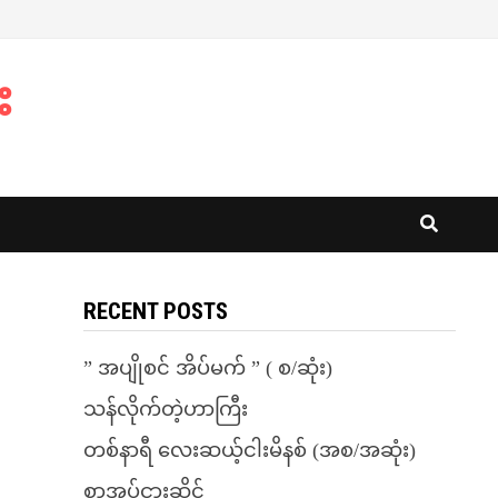
း
RECENT POSTS
” အပျိုစင် အိပ်မက် ” ( စ/ဆုံး)
သန်လိုက်တဲ့ဟာကြီး
တစ်နာရီ လေးဆယ့်ငါးမိနစ် (အစ/အဆုံး)
စာအုပ်ငှားဆိုင်