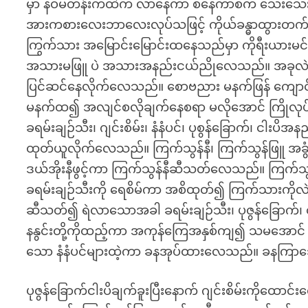
မှာ နဝမတန်းကထဲက လာနေကာ စနေကာစက သေးသေးညှ
အားကစားလေးဘာလေးလုပ်သဖြင့် ကိုယ်ခန္ဓာထွားတက်လာ
ကြွက်သား အမြောင်းမြောင်းထနေသည်မှာ ကိုရီးယားမင်း
အသားမဖြူ ပဲ အသားအနည်းငယ်ညိုလေသည်။ အခုလဲ ဈ
ပြင်ဆင်နေလိုက်လေသည်။ စောဗညား မနက်ဖြန် ကျောင်
မနက်ထ၍ အလျင်စလိုချက်နေစရာ မလိုအောင် ကြိုလုပ်ထ
ခရမ်းချဉ်သီး၊ ဂျင်းစိမ်း၊ နံနံပင်၊ ပုစွန်ခြောက်၊ ငါး
ထုတ်ယူလိုက်လေသည်။ ကြက်သွန်နီ၊ ကြက်သွန်ဖြူ အခွံခ
ဒယ်အိုးနီဖွင့်ကာ ကြက်သွန်နီဆီသတ်လေသည်။ ကြက်သ
ခရမ်းချဉ်သီးကို ရေစိမ်ကာ အစိထုတ်၍ ကြက်သားကိ
ဆီသတ်၍ ရဲလာသောအခါ ခရမ်းချဉ်သီး၊ ပုဇွန်ခြောက်၊ င
နနွင်းတို့ကိုထည့်ကာ အကုန်ကြေအနှစ်ကျ၍ သမအောင
သော နံနံပင်များထဲ့ကာ ခနအုပ်ထားလေသည်။ ခနကြာသ
ပုဇွန်ခြောက်ငါးပိချက်ခူးပြီးနောက် ဂျင်းစိမ်းကို