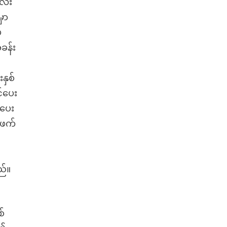
လေး
ှာ
်
ခန်း
နှစ်
်ပေး
ံပေး
်ဖက်
ည်။
စ်