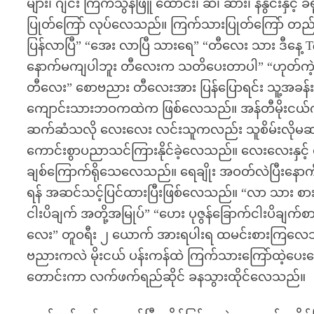
များ၊ ဂျင်း ကြက်သွန်ဖြူ ထောင်း၊ ဆီ၊ ဆား၊ နနွင်းနှ
ပြုတ်ကြော် လုပ်လေသည်။ ကြက်သားပြုတ်ကြော် တည်ထ
ပြန်လာပြီ” “အေး လာပြီ သားရေ” “တီလေး သား ဒီနေ့ T
နောက်မကျပါဘူး တီလေးက သတိပေးတာပါ” “ဟုတ်ကဲ့ပါတီလ
တီလေး” စောဗညား တီလေးအား ပြန်ပြောရင်း သူ့အခန်းထ
ကျောင်းသားဘဝကထဲက ဖြစ်လေသည်။ အန်တီမိုးငယ်ကလ
ဆက်ဆံသလို လေးလေး လင်းသူကလည်း သူစိမ်းလိုမဆက
ကောင်းစွာပညာသင်ကြားနိုင်ခဲ့လေသည်။ လေးလေးနှင့် 
ချစ်ကြောက်ရိုသေလေသည်။ ရေချိုး အဝတ်လဲပြီးနောက်
ရန် အဆင်သင့်ပြင်ထားပြီးဖြစ်လေသည်။ “လာ သား စာ
ငါးပိချက် အတို့အမြုပ်” “ဟေး ပုဇွန်ခြောက်ငါးပိချ
လေး” တူဝရီး ၂ ယောက် အားရပါးရ ထမင်းစားကြလေသည်
ဗညားကလဲ မိုးငယ် ပန်းကန်ထဲ ကြက်သားကြော်ထဲ့ပေ
တောင်းကာ လက်ဖက်ရည်ဆိုင် ခနသွားထိုင်လေသည်။