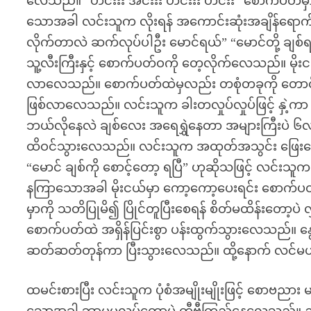
လေသည်။ “ဟင်းးး အင်းးး ဟင်းးး ဟင်းး” စောက်ပတ်
သောအခါ လင်းသူက လိုးရန် အကောင်းဆုံးအချိန်ရောက်ပြ
လိုက်တာလဲ ဆက်လုပ်ပါဦး မောင်ရယ်” “မောင်တို့ ချစ
သူ့လီးကြီးနှင့် စောက်ပတ်ဝကို တေ့လိုက်လေသည်။ မို
လာလေသည်။ စောက်ပတ်ထဲမှလည်း တစုံတခုကို တောင့်တ
ဖြစ်လာလေသည်။ လင်းသူက ခါးတလှုပ်လှုပ်ဖြင့် နှဲ့ကာ 
ဘယ်လိုနေလဲ ချစ်လေး အရေရွှဲနေတာ အများကြီးပဲ ၆လ
ထိဝင်သွားလေသည်။ လင်းသူက အထုတ်အသွင်း ဖြေးဖြ
“မောင် ချစ်ကို စောင့်တော့ ရပြီ” ဟုဆိုသဖြင့် လင်း
နကြာသောအခါ မိုးငယ်မှာ ကော့ကော့ပေးရင်း စောက်ပတ်အ
မှာကို သတိပြုမိ၍ ပြိုင်တူပြီးစေရန် စိတ်မထိန်းတော့
စောက်ပတ်ထဲ အရှိန်ပြင်းစွာ ပန်းထွက်သွားလေသည်။ နွ
ဆတ်ဆတ်တုန်ကာ ပြီးသွားလေသည်။ ထို့နောက် လင်
ထမင်းစားပြီး လင်းသူက ပုံစံအမျိုးမျိုးဖြင့် စော