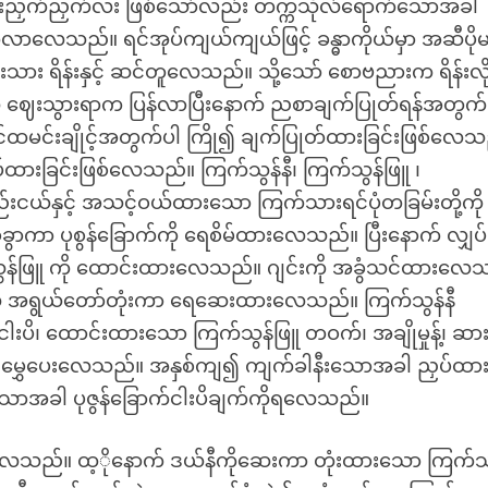
က်ညှက်လး ဖြစ်သော်လည်း တက္ကသိုလ်ရောက်သောအခါ
လေသည်။ ရင်အုပ်ကျယ်ကျယ်ဖြင့် ခန္ဓာကိုယ်မှာ အဆီပိုမရှ
သား ရိန်းနှင့် ဆင်တူလေသည်။ သို့သော် စောဗညားက ရိန်းလိ
ေးသွားရာက ပြန်လာပြီးနောက် ညစာချက်ပြုတ်ရန်အတွက်
ထမင်းချိုင့်အတွက်ပါ ကြို၍ ချက်ပြုတ်ထားခြင်းဖြစ်လေသ
ားခြင်းဖြစ်လေသည်။ ကြက်သွန်နီ၊ ကြက်သွန်ဖြူ ၊
ပိအနည်းငယ်နှင့် အသင့်ဝယ်ထားသော ကြက်သားရင်ပုံတခြမ်းတို့ကို
ွာကာ ပုစွန်ခြောက်ကို ရေစိမ်ထားလေသည်။ ပြီးနောက် လျှပ်
ွန်ဖြူ ကို ထောင်းထားလေသည်။ ဂျင်းကို အခွံသင်ထားလေ
ုလဲ အရွယ်တော်တုံးကာ ရေဆေးထားလေသည်။ ကြက်သွန်နီ
ါးပိ၊ ထောင်းထားသော ကြက်သွန်ဖြူ တဝက်၊ အချိုမှုန့်၊ ဆား
် မွှေပေးလေသည်။ အနှစ်ကျ၍ ကျက်ခါနီးသောအခါ ညှပ်ထာ
ောအခါ ပုဇွန်ခြောက်ငါးပိချက်ကိုရလေသည်။
ထောင်းလေသည်။ ထ့ိုနောက် ဒယ်နီကိုဆေးကာ တုံးထားသော ကြက်