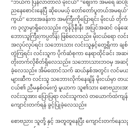
“ဘယ်က ပြန်လာတာလဲ မိုးငယ်” “ဈေးက အမရေ ဆပ်ပြ
ညနေစောင်းနေပြီ ဆိုပေမယ့် တော်တော်ပူတယ်အမရယ်” 
ကွယ်” ဘေးအခန်းက အမကြီးကိုပြောရင်း မိုးငယ် တိုက်ခ
က ၃လွှာမှာရှိလေသည်။ ကွန်ဒိုနီးနီး အပြင်အဆင် ဝန
ဘောၤသူကြီး(ကပ္ပတိန်) ဖြစ်လေသည်။ မိုးငယ်ရော လင်း
အလုပ်လုပ်ရင်း သဘောၤသား လင်းသူနှင့်တွေ့ရှိကာ ချစ်
တွဲကြရင်း လင်းသူက ပိုက်ဆံစုကာ နေရာထိုင်ခင်း အဆ
တိုးတက်လိုစိတ်ရှိလေသည်။ သဘောၤသားဘဝမှ အဆင့်ဆင
ခဲ့လေသည်။ အိမ်ထောင်သက် ဆယ်နှစ်အတွင်း လင်မယ
များဆီက လင်းသူ သဘောၤလိုက်နေချိန် မိုးငယ်မှာ တယာ
ငယ်၏ ညီမနှစ်ဝမ်းကွဲ မူယာက သူ၏သား စောဗညားအ
လင်းသူအား ပြောပြရာ လင်းသူကလဲ တယောက်ထဲကျန်
ကျောင်းတက်ရန် ခွင့်ပြုခဲ့လေသည်။
စောဗညား သူတို့ နှင့် အတူတူနေပြီး ကျောင်းတက်နေသ