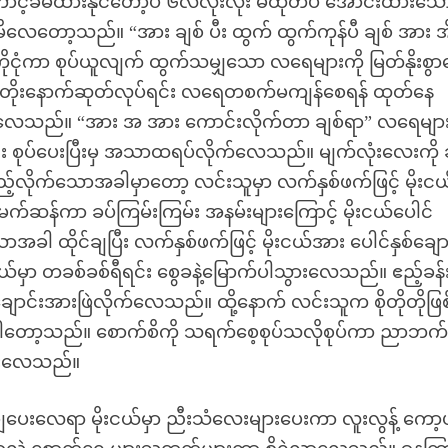
ခံမထားနိုင်တော့ပဲ ၆လလုံးလုံး မထုတ်ပဲ အောင်းထားသေ
ေတော့သည်။ “အား ချစ် ပီး ထွက် ထွက်ကုန်ပီ ချစ် အား အိ
ုငုံကာ စုပ်ယူလျက် ထွက်သမျှသော လရေများကို မြတ်နိုးစွ
ှေ့တိုးနောက်ဆုတ်လုပ်ရင်း လရေတစက်မကျန်စေရန် ထုတ်နေ
လေသည်။ “အား အ အား ကောင်းလိုက်တာ ချစ်ရာ” လရေများ
င်း စုပ်ပေးပြီးမှ အသာထရပ်လိုက်လေသည်။ မျက်လုံးလေးကို 
့်လိုက်သောအခါမှာတော့ လင်းသူမှာ လက်နှစ်ဖက်ဖြင့် မိုးငယ
ဆန်ကာ ခပ်ကြမ်းကြမ်း အနမ်းများကြောင့် မိုးငယ်ပေါင်
ခါ ထိုင်ချပြီး လက်နှစ်ဖက်ဖြင့် မိုးငယ်အား ပေါင်နှစ်ချောင
်မှာ တခစ်ခစ်ရီရင်း စွေခနဲ့မြောက်ပါသွားလေသည်။ ဧည့်ခန်းရ
်ချောင်းအားဖြဲလိုက်လေသည်။ ထို့နောက် လင်းသူက စိုတိုတိုဖြ
်ပါတော့သည်။ စောက်စိကို သရက်စေ့စုပ်သလိုစုပ်ကာ ညာဘက
ပေးလေသည်။
ေးလေရာ မိုးငယ်မှာ ညီးသံလေးများပေးကာ လူးလွန့် ကော့ပ