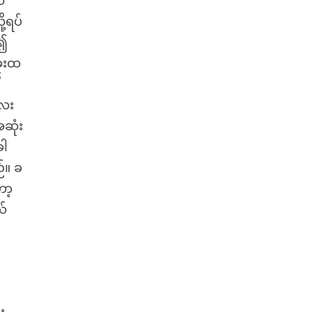
ာ
့ရပ်
်၍
ုံးထ
ီ
လေး
ဆုံး
ခါ
်။ ခ
ော့
ယ်