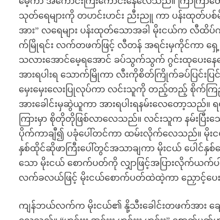
မေ့ကာ အကောင်းကြီးကောင်းနေလေသည်။ ကြာကြာတောင့်
သုတ်ရေများကို တဟင်းဟင်း ညီးညူ ကာ ပန်းထုတ်ပစ်မိလ
အား” လရေများ ပန်းထုတ်သောအခါ မိုးငယ်က လီထိပ်ကိ
က်မြိုရင်း လက်တဖက်ဖြင့် လီတန် အရင်းမှကိုင်ကာ ရ
သလားအောင်မေ့ရအောင် ခပ်သွက်သွက် ဂွင်းထုပေးနေ
အားရပါးရ သောက်မြိုကာ လီးကိုစိတ်ကြိုက်ခပ်ပြင်းပြ
မှေးမှေးလေးပြုလုပ်ကာ လင်းသူကို တည့်တည့် စိုက်ကြည
အားခေါင်းမှဆွဲယူကာ အားရပါးရနမ်းလေတော့သည်။ ရမက်
ကြားမှာ စိုတိုတိုဖြစ်လာလေသည်။ လင်းသူက နမ်းပြီးသောအ
ပိုက်ကာချီ၍ ပခုံပေါ်တင်ကာ ထမ်းလိုက်လေသည်။ မိုးငယ
နှစ်ထိုင်ဆိုဖာကြီးပေါ်တွင်အသာချကာ မိုးငယ် ပေါင်နှစ
သော မိုးငယ် စောက်ပတ်ကို လျှာဖြင့်အပြားလိုက်ယက
လက်ခလယ်ဖြင့် မိုးငယ်စောက်ပတ်ထဲထဲ့ကာ ညှောင့်
ကျန်ဘယ်လက်က မိုးငယ်၏ နို့သီးခေါင်းတဖက်အား ချေပ