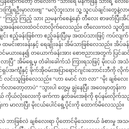
်ပြန်ရောက်တော့ တီလေးက “သားရေ မနက်ဖြန် သားရဲ့ လေး
ကြိုရဦးမှာလားဗျ” “မလိုဘူးသား သူ့ သူငယ်ချင်းတွေနဲ့လာမ
” “ကြည့် ကြည့် သား ညမနက်စေနဲ့နော် တီလေး စာဖတ်ပြီးအိပ
း သူ့အခန်းလေးထဲဝင်လာလိုက်လေသည်။ တီလေးကလဲ သူတို့အ
်ချင်း ဧည့်ခန်းဖြစ်ကာ ဧည့်ခန်းပြီးမှ အထပ်သားဖြင့် ကပ်လျက်
ရှိရာ ထမင်းစားခန်းနှင့် ရေချိုးခန်း အိမ်သာဖြစ်လေသည်။ အိပ်ခန်း
တို့ လင်မယားနေ၍ တယောက်ခန်းအား စောဗညားအတွက် ပြင်ဆင
ြီ” အိမ်ရှေ့မှ တံခါးခေါက်သံ ကြားရသဖြင့် မိုးငယ် အသ
ပ်အင်္ကျီနှင့် ဖိုက်အိုဝမ်းအပြာရောင်ဂျင်းဘောင်းဘီကို လိုက
 လင်းသူဖြစ်လေသည်။ “ဟာ မောင် လာ လာ” “မိုး ချစ်လေး
်လာတော့တာပဲ” “သွားပါ တွေ့မှ ချွဲနေပြီး အဝေးမှာတုန်းက
ငယ် ကိုယ်လုံးလေးကို ဖက်ကာ နူတ်ခမ်းအစုံကို စုပ်နမ်းလိုက်သ
ကြီးက မာလာပြီး မိုးငယ်ပေါင်ရှေ့ပိုင်းကို ထောက်မိလေသည်။
ထဲလဲ ဘာဖြစ်လဲ ချစ်လေးရာ ပိုတောင်မိုသေးတယ် ခံစားမှု အသ