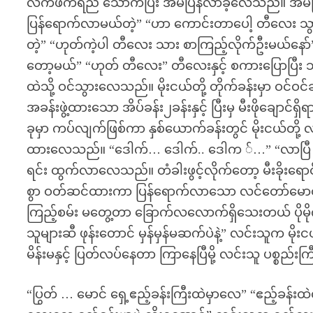
လက်ဖက်ရည် သောက်ပြီး အိမ်ပြန်လာခဲ့လေသည်။ အိမ
ပြန်ရောက်လာမယ်တဲ့” “ဟာ ကောင်းတာပေါ့ တီလေး သွား
တဲ့” “ဟုတ်ကဲ့ပါ တီလေး သား စာကြည့်လိုက်ဦးမယ်နော်
တော့မယ်” “ဟုတ် တီလေး” တီလေးနှင့် စကားပြောပြီ
ထဲသို့ ဝင်သွားလေသည်။ မိုးငယ်တို့ တိုက်ခန်းမှာ ဝင်ဝင
အခန်းဖွဲ့ထားသော အိပ်ခန်း၂ခန်းနှင့် ပြီးမှ မီးဖိုချောင်
ခုမှာ ကပ်လျက်ဖြစ်ကာ နှစ်ယောက်ခန်းတွင် မိုးငယ်
ထားလေသည်။ “ဒေါက်… ဒေါက်.. ဒေါက ်…” “လာပြီ လာပ
ရင်း ထွက်လာလေသည်။ တံခါးဖွင့်လိုက်တော့ မီးခိုးရောင်ရှ
စွာ ဝတ်ဆင်ထားကာ ပြန်ရောက်လာသော လင်တော်မောင်
ကြည့်စမ်း မတွေ့တာ ခြောက်လလောက်ရှိသေးတယ် ပိုမိုက
သူများဆီ ဖုန်းတောင် မှန်မှန်မဆက်ပဲနဲ့” လင်းသူက မိုး
မိန်းမနှင့် ပြတ်လပ်နေတာ ကြာနေပြီမို့ လင်းသူ ပစ္စည်း
“ပြွတ် … မောင် ရှေ့ဧည့်ခန်းကြီးထဲမှာလေ” “ဧည့်ခန်း