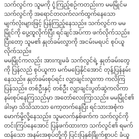
သက်လွင်က သူမကို ငုံ့ကြည့်စဉ်ကတည်းက မမမြိုင်မ
သက်လွင်ကို အရောင်တလက်လက်ထွက်နေသော
မျက်လုံးများဖြင့် ပြန်ကြည့်နေသည်။ သက်လွင်က မမ
မြိုင်ကို ပွေ့ထူလိုက်ပြီး ရင်ချင်အပ်ကာ ဖက်လိုက်သည်။
ပြီးတော့ သူမ၏ နှုတ်ခမ်းလွှာကို အငမ်းမရပင် စုပ်ယူ
လိုက်သည်။
မမမြိုင်ကလည်း အားကျမခံ သက်လွင်ရဲ့ နှုတ်ခမ်းတွေ
ကို ပြန်လည် စုပ်ယူကာ မက်မပြေနိုင်အောင် တုန့်ပြန်နမ်း
နေသည်။ နှုတ်ခမ်းစုပ်ရင်း လျှာချင်းလူးကာ ကလိကြ
ပြန်သည်။ တစ်ဦးနှင့် တစ်ဦး လျှာချင်းပွတ်ဆွဲကလိကာ
နမ်းစုပ်နေကြသည်မှာ အတော်လေးကြာသည်။ မမမြိုင်၏
ခါးမှာ သိသိသာသာ ကော့တက်နေပြီး ရင်သားအစုံက
မောက်မို့လို့နေသည်။ သူမလက်နှစ်ဖက်က သက်လွင်ကို
တင်းကြပ်နေအောင် ပြန်ဖက်ထားကာ သက်လွင်၏ ရမက်
ထန်သော အနမ်းအစုပ်တို့ကို ပြင်းပြနှစ်ခြိုက်စွာပင် ခံယူ