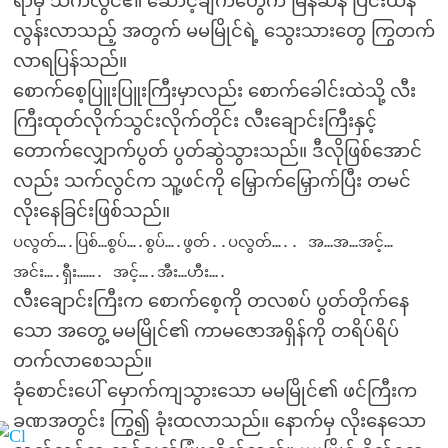
ရာမှ သက်လွင်၏ ဆောင့်ချက်တွေက မြန်ဆန် ပြင်းထန်
လွန်းလာသည့် အတွက် မမမြိုင်ရဲ့ သွေးသားတွေ ကြွတက်
လာရပြန်သည်။
စောက်စေ့ပြူးပြူးကြီးမှာလည်း စောက်ခေါင်းထဲသို့ လီး
ကြီးထုတ်လိုက်သွင်းလိုက်တိုင်း လီးချောင်းကြီးနှင့်
တောက်လျှောက်ပွတ် ပွတ်ဆွဲသွားသည်။ ဒီလိုဖြစ်အောင်
လည်း သက်လွင်က သူ့ဖင်ကို မြှောက်မြှောက်ပြီး တမင်
လိုးနေခြင်းဖြစ်သည်။
ပလွတ်….ပြစ်…စွပ်….စွပ်….ဖွတ်..ပလွတ်….. အ…အ…အင့်…
အင်း….ရှီး……. အင့်….အီး…ဟီး….
လီးချောင်းကြီးက စောက်စေ့ကို တလစပ် ပွတ်တိုက်နေ
သော အတွေ့ မမမြိုင်၏ ကာမဇောအရှိန်ကို တရိပ်ရိပ်
တက်လာစေသည်။
ခုံစောင်းပေါ် မှောက်ကျသွားသော မမမြိုင်၏ ဖင်ကြီးက
ခဏအတွင်း ကြွ၍ ခုံးထလာသည်။ နောက်မှ လိုးနေသော