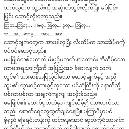
သက်လွင်က သူ့လီးကို အဆုံးထိသွင်းလိုက်ပြီး ခပ်ပြင်း
ပြင်း ဆောင့်လိုးတော့သည်။
ဘြတ္…ဘြတ္…..ျဗစ္…ဘြတ္….ဒုတ္….ဘြတ္….
အ….အ……အေမ့…..အား….အား..
ဆောင့်ချက်တွေက အားပါလှပြီး လီးထိပ်က သားအိမ်ဝကို
ဝင်ဝင်ဆောင့်သည်။
မမမြိုင်တစ်ယောက် မီးပွင့်မတတ် နာကောင်း အီဆိမ့်သော
ကာမအရသာကြီးကို အပြည့်အဝ ခံစားလျက် သက်
လွင်၏ အားမာန်အပြည့်ပါသော ဆောင့်ချက်နှင့် အညီ
သူမ၏ ထွားဝင့်ကားစွင့်လှသော ဖင်ဆုံကြီးကို နောက်သို့
ပစ်ကာပစ်ကာ အချက်ကျကျ အလိုးခံသည်။
မမမြိုင်၏ စောက်ဖုတ်ထဲမှာ ကျင်ဆိမ့်၍ ယားတက်လာ
သည်။ စောက်ရေတွေထွက်ချင်နေပြီ။ မကြာမီမှာပင်
ခုံရှည် ခြေရင်းတန်းကို တင်းနေအောင် ဆုတ်ကိုင်ထားရင်း
တစ်ကိုယ်လုံး တဆတ်ဆတ် တုန်ခါလျက် စောက်ရည်တွေ