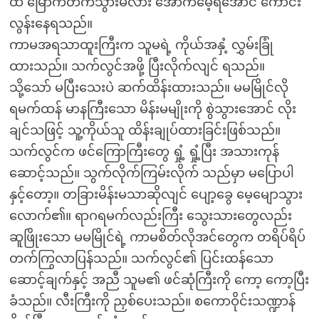
ထဲ မြောက်တက်သွားမလား အောက်မေ့ရအောင် ကောင်း
လွန်းနေရသည်။
ကာမအရသာထူးကြီးက သူမရဲ့ ကိုယ်အနှံ့ လွှမ်းခြုံ
ထားသည်။ သက်လွင်အဖို့ ပြီးလိုက်လျင် ရသည်။
သို့သော် မပြီးသေးပဲ ဆက်ထိန်းထားသည်။ မမမြိုင်လို
ရမက်ထန် မာနကြီးသော မိန်းမမျိုးကို စွဲသွားအောင် လိုး
ချင်သဖြင့် သူ့ကိုယ်သူ ထိန်းချုပ်ထားခြင်းဖြစ်သည်။
သက်လွင်က ဖင်ကြောကြီးတွေ ရှုံ့ ရှုံ့ပြီး အသားကုန်
ဆောင့်သည်။ သွက်လိုက်ကြမ်းလိုက် သည်မှာ မပြောပါ
နှင့်တော့။ တခြားမိန်းမသာဆိုလျင် ပျော့ခွေ မေ့မျောသွား
လောက်၏။ ရာဂရမက်လည်းကြီး သွေးသားတွေလည်း
ဆူဖြိုးသော မမမြိုင်ရဲ့ ကာမစိတ်လိုအင်တွေက တရိပ်ရိပ်
တက်ကြွလာပြန်သည်။ သက်လွင်၏ ပြင်းထန်သော
ဆောင့်ချက်နှင့် အညီ သူမ၏ ဖင်ဆုံကြီးကို ကော့ ကော့ပြီး
ခံသည်။ လီးကြီးကို ညှစ်ပေးသည်။ စကောဝိုင်းသဏ္ဍာန်