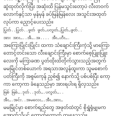
ဆွဲထုတ်လိုက်ပြီး အဆုံးထိ ပြန်မသွင်းတော့ပဲ လီးတဝက်
လောက်နှင့်သာ မှန်မှန် ခပ်မြန်မြန်လေး အသွင်းအထုတ်
လုပ်ကာ ညှောင့်ပေးသည်။
ပြွတ်..ပြွတ်..ဖွတ် ဖွတ်…ပလွတ်…ပြွတ်…ဖွတ်..
အား အား…..အီ….အ.... အီး…ဟီး….
အကြောပြိုင်းပြိုင်း ထကာ သံချောင်းကြီးကဲ့သို့ မာကြော
တောင့်တင်းသော လီးချောင်းကြီးမှာ စောက်စေ့ပြူးပြူး
လေးကို မကြာခဏ ပွတ်ထိုးထိတိုက်သွားသည့်အတွက်
မမမြိုင်တစ်ယောက် အရသာအလွန်ထူးကာ သူမစောက်
ပတ်ကြီးကို အစွမ်းကုန် ညှစ်၍ နောက်သို့ ပစ်ပစ်ပြီး ကော့
ကာ ကော့ကာ ခံနေသည်မှာ အားရပါးရ ရှိလှသည်။
ဗြစ် ဗြစ်….ဒုတ်..ဒုတ်….ပလွတ်…..
အီး….အင်း..အမလေး….အီး…အား…
မမမြိုင်မှာ စောက်ရည်တွေ အဖုတ်ထဲတွင် စိုရွှဲရုံမျှမက
အောက်သို့ပင် တောက်တောက် ကျနေသည်။