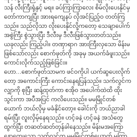
သန် လီးကြီးရုံနှင့် မရ။ ခပ်ကြာကြာလေး စိမ်လိုးပေးနိုင်မှ
တော်ကာကျပြီး အားရကျေနပ် လိုအင်ပြည့်ဝ တတ်ကြ
သည်။ သည်လိုသာ လိုးပေးနိုင်လို့ကတော့ သေချာပေါက်
အစွဲကြီး စွဲသွားပြီး ဒီလီးမှ ဒီလီးဖြစ်သွားတတ်သည်။
ယခုလည်း ကြည့်ပါ။ တဏှာရာဂ အားကြီးလှသော မိန်းမ
ဖြစ်သော်လည်း စောက်ဖုတ်ကို အခုမှ အယက်ခံဖူးသည်။
ကောင်းလိုက်သည့်ဖြစ်ခြင်း။
ဟော…စောက်ဖုတ်သာမက ဖင်ဝကိုပါ ယက်ဆွပေးလိုက်
တော့ အကောင်းကြီး ကောင်းနေရပြန်သည်။ သက်လွင်က
လျှာကို စုပြီး ဆန့်ထုတ်ကာ စအိုဝ အပေါက်ထဲထိ ထိုး
သွင်းကာ အပီအပြင် ကလိပေးသည်။ မမမြိုင်တစ်
ယောက် ဘယ်လိုမှ မခံနိုင်တော့။ ခေါင်းကို ဘယ်ညာခါ
ရမ်းပြီး လူးလှိမ့်နေရသည်။ ဟင့်ခနဲ ဟင့်ခနဲ အသံတွေ
ထွက်ပြီး တဆတ်ဆတ်တုန်ခါနေသည်။ မိန်းမအကြော
နောကျေသော သက်လွင်က မမမြိုင်တစ်ယောက် မကြာ