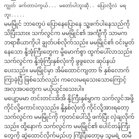
ကျွတ် ခက်တာပဲကွယ်... မတော်ပါဘူးဆို.. ပြောလို့လဲ မရ
ဘူး.....
မမမြိုင် ဘာတွေပဲ ပြောနေပြောနေ သူ့ဖက်ပါနေသည်ကို
သိပြီးသား။ သက်လွင်က မမမြိုင်၏ အင်္ကျီကို သာမက
ဘရာစီယာကိုပါ ချွတ်ပစ်လိုက်သည်။ မမမြိုင်၏ ဝင်းမွတ်
နေသော နို့အုံကြီးတွေက မို့မောက်စွာ ထွက်ပေါ်လာသည်။
သက်လွင်က နို့အုံကြီးနှစ်လုံးကို ဖွဖွလေး ဆုပ်နယ်
ပေးသည်။ မမမြိုင်မှာ အိမ်ထောင်ကျတာ ၆ နှစ်လောက်
ကြာခဲ့ပြီ ဖြစ်သော်လည်း ကလေးမရသေးသောကြောင့်
အလှအပတွေက မယိုယွင်းသေးပါ။
မပျော့မမာ တင်းတင်းအိအိ နို့ကြီးနှစ်မွှာက သက်လွင်အဖို့
ကိုင်လို့ကောင်းလှသည်။ နို့နှစ်လုံးကို ကိုင်လို့အားရတော့
သက်လွင်က မမမြိုင်ကို ကုတင်ပေါ်သို့ ဖက်ပြီး လှဲချလိုက်
သည်။ ထို့နောက် သက်လွင်က မမမြိုင်၏ ပေါင်တန်ကြီး
တွေကို ဆွဲထောင်လိုက်မည်ဟု ကြံပြီးတော့မှ သူမရဲ့ ထမီ