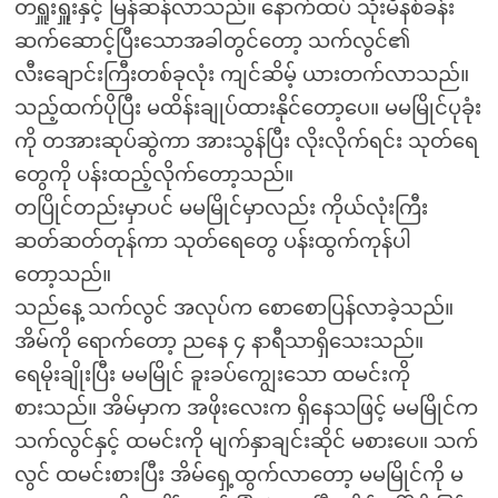
တရှူးရှူးနှင့် မြန်ဆန်လာသည်။ နောက်ထပ် သုံးမိနစ်ခန်း
ဆက်ဆောင့်ပြီးသောအခါတွင်တော့ သက်လွင်၏
လီးချောင်းကြီးတစ်ခုလုံး ကျင်ဆိမ့် ယားတက်လာသည်။
သည့်ထက်ပိုပြီး မထိန်းချုပ်ထားနိုင်တော့ပေ။ မမမြိုင်ပုခုံး
ကို တအားဆုပ်ဆွဲကာ အားသွန်ပြီး လိုးလိုက်ရင်း သုတ်ရေ
တွေကို ပန်းထည့်လိုက်တော့သည်။
တပြိုင်တည်းမှာပင် မမမြိုင်မှာလည်း ကိုယ်လုံးကြီး
ဆတ်ဆတ်တုန်ကာ သုတ်ရေတွေ ပန်းထွက်ကုန်ပါ
တော့သည်။
သည်နေ့ သက်လွင် အလုပ်က စောစောပြန်လာခဲ့သည်။
အိမ်ကို ရောက်တော့ ညနေ ၄ နာရီသာရှိသေးသည်။
ရေမိုးချိုးပြီး မမမြိုင် ခူးခပ်ကျွေးသော ထမင်းကို
စားသည်။ အိမ်မှာက အဖိုးလေးက ရှိနေသဖြင့် မမမြိုင်က
သက်လွင်နှင့် ထမင်းကို မျက်နှာချင်းဆိုင် မစားပေ။ သက်
လွင် ထမင်းစားပြီး အိမ်ရှေ့ထွက်လာတော့ မမမြိုင်ကို မ