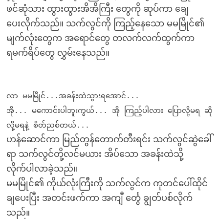
ဖင်ဆုံသား ထွားထွားအိအိကြီး တွေကို ဆုပ်ကာ ချေ
ပေးလိုက်သည်။ သက်လွင်ကို ကြည့်နေသော မမမြိုင်၏
မျက်လုံးတွေက အရောင်တွေ တလက်လက်ထွက်ကာ
ရမက်ရိပ်တွေ လွှမ်းနေသည်။
လာ မမမြိုင်...အခန်းထဲသွားရအောင်...
အို... မကောင်းပါဘူးကွယ်... အို ကြည့်ပါလား ပြောလို့မရ ဆို
လို့မရနဲ့ စိတ်ညစ်တယ်...
ဟန်ဆောင်ကာ မြည်တွန်တောက်တီးရင်း သက်လွင်ဆွဲခေါ်
ရာ သက်လွင်တို့လင်မယား အိပ်သော အခန်းထဲသို့
လိုက်ပါလာခဲ့သည်။
မမမြိုင်၏ ကိုယ်လုံးကြီးကို သက်လွင်က ကုတင်ပေါ်ထိုင်
ချပေးပြီး အတင်းဖက်ကာ အကျီ င်္တွေ ချွတ်ပစ်လိုက်
သည်။