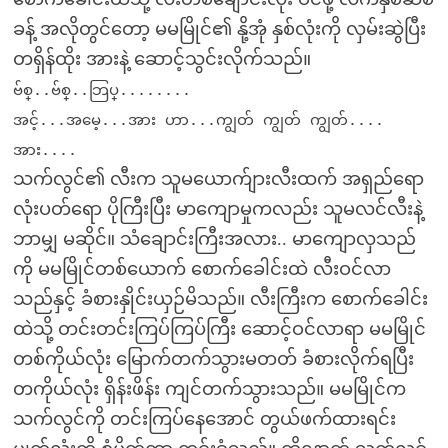
ခန့် အလိုတွင်တော့ မမမြိုင်၏ နို့အုံ နှစ်လုံးကို လှမ်းဆွဲပြီး
တရှိန်ထိုး အားနဲ့ ဆောင့်သွင်းလိုက်သည်။
ဗ်စ္..ဗ်စ္..ဘြပ္........
အင့်...အမေ့...အား ဟာ...ကျွတ် ကျွတ် ကျွတ်....
အား....
သက်လွင်၏ လီးက သူမယောက်ျားလီးထက် အရှည်ရော
လုံးပတ်ရော ပိုကြီးပြီး မာကျောမှုကလည်း သူမလင်လီးနဲ့
ဘာမျှ မဆိုင်။ သံချောင်းကြီးအလား.. မာကျောလှသည်
ကို မမမြိုင်တစ်ယောက် စောက်ခေါင်းထဲ လီးဝင်လာ
သည်နှင့် ခံစားနှိုင်းယှဉ်မိသည်။ လီးကြီးက စောက်ခေါင်း
ထဲသို့ တင်းတင်းကြပ်ကြပ်ကြီး ဆောင့်ဝင်လာရာ မမမြိုင်
တစ်ကိုယ်လုံး မြောက်တက်သွားမတတ် ခံစားလိုက်ရပြီး
တကိုယ်လုံး ရှိန်းဖိန်း ကျင်တက်သွားသည်။ မမမြိုင်က
သက်လွင်ကို တင်းကြပ်နေအောင် တွယ်ဖက်ထားရင်း