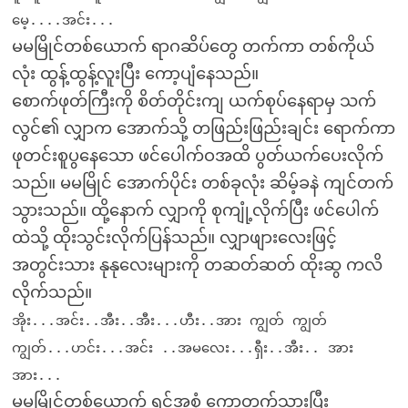
မေ့....အင်း...
မမမြိုင်တစ်ယောက် ရာဂဆိပ်တွေ တက်ကာ တစ်ကိုယ်
လုံး ထွန့်ထွန့်လူးပြီး ကော့ပျံနေသည်။
စောက်ဖုတ်ကြီးကို စိတ်တိုင်းကျ ယက်စုပ်နေရာမှ သက်
လွင်၏ လျှာက အောက်သို့ တဖြည်းဖြည်းချင်း ရောက်ကာ
ဖုတင်းစူပွနေသော ဖင်ပေါက်ဝအထိ ပွတ်ယက်ပေးလိုက်
သည်။ မမမြိုင် အောက်ပိုင်း တစ်ခုလုံး ဆိမ့်ခနဲ ကျင်တက်
သွားသည်။ ထို့နောက် လျှာကို စုကျုံ့လိုက်ပြီး ဖင်ပေါက်
ထဲသို့ ထိုးသွင်းလိုက်ပြန်သည်။ လျှာဖျားလေးဖြင့်
အတွင်းသား နုနုလေးများကို တဆတ်ဆတ် ထိုးဆွ ကလိ
လိုက်သည်။
အိုး...အင်း..အီး..အီး...ဟီး..အား ကျွတ် ကျွတ်
ကျွတ်...ဟင်း...အင်း ..အမလေး...ရှီး..အီး.. အား
အား...
မမမြိုင်တစ်ယောက် ရင်အစုံ ကော့တက်သွားပြီး