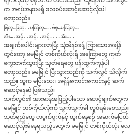
မျက်လုံးကို စုံမှိတ်ကာ တင်းခံသည်။ ထို့နောက် သက်လွင်
က အရပ်အနားမရှိ ဒလစပ်ဆောင့်ဆောင့်လိုးပါ
တော့သည်။
ဖြတ္…ဖြတ္..ပလြတ္…..ဗ်စ္…ပလြတ္….
အီး….အင့်..အင့်..အင့်....အီး…..
အချက်ပေါင်းများလာပြီး သုံးမိနစ်ခန့် ကြာသောအချိန်
တွင်တော့ မမမြိုင် တစ်ကိုယ်လုံးရှိ အကြောတွေ ကုတ်
ကွေးတက်သွားပြီး သုတ်ရေတွေ ပန်းထွက်ကုန်ပါ
တော့သည်။ မမမြိုင် ပြီးသွားသည်ကို သက်လွင် သိလိုက်
သည်။ သူက မပြီးသေး၊ အရှိန်ကောင်းကောင်းနှင့် ဆက်
ဆောင့်နေဆဲ ဖြစ်သည်။
သက်လွင်၏ အားမာန်အပြည့်ပါသော ဆောင့်ချက်တွေက
မမမြိုင် တစ်ကိုယ်လုံးကို သွက်သွက်ခါ လှုပ်ရမ်းစေသည်။
သုတ်ရည်တွေ တပွက်ပွက်နှင့် ထွက်နေစဉ် အဆက်မပြတ်
ဆောင့်လိုးခံနေရသည့်အတွက် မမမြိုင် တစ်ကိုယ်လုံး လေ