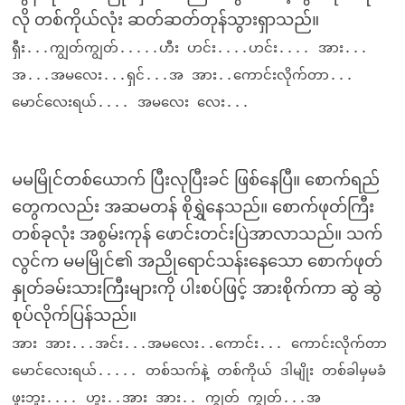
လို တစ်ကိုယ်လုံး ဆတ်ဆတ်တုန်သွားရှာသည်။
ရှီး...ကျွတ်ကျွတ်.....ဟီး ဟင်း....ဟင်း.... အား...
အ...အမလေး...ရှင်...အ အား..ကောင်းလိုက်တာ...
မောင်လေးရယ်.... အမလေး လေး...
မမမြိုင်တစ်ယောက် ပြီးလုပြီးခင် ဖြစ်နေပြီ။ စောက်ရည်
တွေကလည်း အဆမတန် စိုရွှဲနေသည်။ စောက်ဖုတ်ကြီး
တစ်ခုလုံး အစွမ်းကုန် ဖောင်းတင်းပြဲအာလာသည်။ သက်
လွင်က မမမြိုင်၏ အညိုရောင်သန်းနေသော စောက်ဖုတ်
နှုတ်ခမ်းသားကြီးများကို ပါးစပ်ဖြင့် အားစိုက်ကာ ဆွဲ ဆွဲ
စုပ်လိုက်ပြန်သည်။
အား အား...အင်း...အမလေး..ကောင်း... ကောင်းလိုက်တာ
မောင်လေးရယ်..... တစ်သက်နဲ့ တစ်ကိုယ် ဒါမျိုး တစ်ခါမှမခံ
ဖူးဘူး.... ဟူး..အား အား.. ကျွတ် ကျွတ်...အ