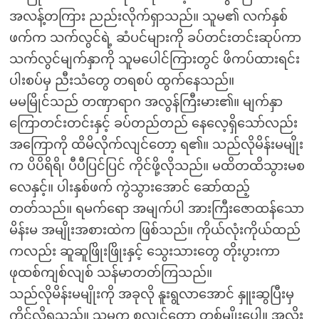
အလန့်တကြား ညည်းလိုက်ရှာသည်။ သူမ၏ လက်နှစ်
ဖက်က သက်လွင်ရဲ့ ဆံပင်များကို ခပ်တင်းတင်းဆုပ်ကာ
သက်လွင်မျက်နှာကို သူမပေါင်ကြားတွင် ဖိကပ်ထားရင်း
ပါးစပ်မှ ညီးသံတွေ တရစပ် ထွက်နေသည်။
မမမြိုင်သည် တဏှာရာဂ အလွန်ကြီးမား၏။ မျက်နှာ
ကြောတင်းတင်းနှင့် ခပ်တည်တည် နေလေ့ရှိသော်လည်း
အကြောကို ထိမိလိုက်လျင်တော့ ရ၏။ သည်လိုမိန်းမမျိုး
က ပိပိရိရိ၊ ပီပီပြင်ပြင် ကိုင်ဖို့လိုသည်။ မထိတထိသွားမစ
လေနှင့်။ ပါးနှစ်ဖက် ကွဲသွားအောင် ဆော်ထည့်
တတ်သည်။ ရမက်ရော အမျက်ပါ အားကြီးဇောထန်သော
မိန်းမ အမျိုးအစားထဲက ဖြစ်သည်။ ကိုယ်လုံးကိုယ်ထည်
ကလည်း ဆူဆူဖြိုးဖြိုးနှင့် သွေးသားတွေ တိုးပွားကာ
ဖုထစ်ကျစ်လျစ် သန်မာတတ်ကြသည်။
သည်လိုမိန်းမမျိုးကို အခုလို နူးရွလာအောင် နှူးဆွပြီးမှ
ကိုင်လို့ရသည်။ သူမက စလျင်တော့ တစ်မျိုးပေါ့။ အလိုး