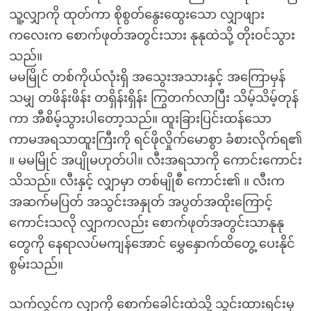
သူ့လျှာကို ထုတ်ကာ စိုစွတ်နွေးထွေးသော လျှာဖျား
ကလေးက စောက်ဖုတ်အတွင်းသား နုနုထဲသို့ တိုးဝင်သွား
သည်။
မမမြိုင် တစ်ကိုယ်လုံးရှိ အသွေးအသားနှင့် အကြောမှန်
သမျှ တဖိန်းဖိန်း တရှိန်းရှိန်း ကြွတက်လာပြီး သိမ့်သိမ့်တုန်
ကာ အီစိမ့်သွားပါတော့သည်။ ထူးခြားပြင်းထန်သော
ကာမအရသာထူးကြီးကို ရင်ဖိုလှိုက်မောစွာ ခံစားလိုက်ရ၏
။ မမမြိုင် အပျိုမဟုတ်ပါ။ လီးအရသာကို ကောင်းကောင်း
သိသည်။ လီးနှင့် လျှာမှာ တစ်မျိုစီ ကောင်း၏ ။ လီးက
အဆက်မပြတ် အသွင်းအနှုတ် အပွတ်အထိုးကြောင့်
ကောင်းသလို လျှာကလည်း စောက်ဖုတ်အတွင်းသာနုနု
တွေကို နေရာလပ်မကျန်အောင် မွှေနှောက်ထိတွေ့ ပေးနိုင်
စွမ်းသည်။
သက်လွင်က လျှာကို စောက်ခေါင်းထဲသို့ သွင်းထားရင်းမှ