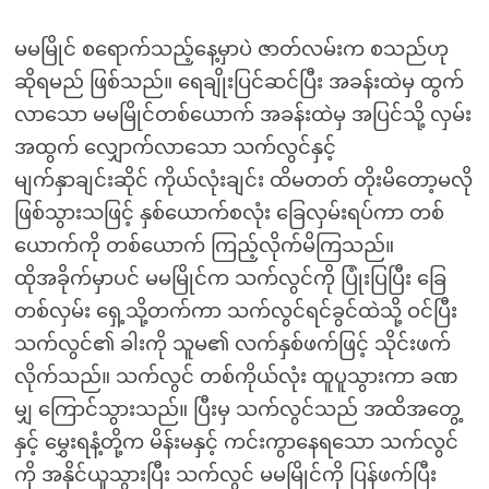
မမမြိုင် စရောက်သည့်နေ့မှာပဲ ဇာတ်လမ်းက စသည်ဟု
ဆိုရမည် ဖြစ်သည်။ ရေချိုးပြင်ဆင်ပြီး အခန်းထဲမှ ထွက်
လာသော မမမြိုင်တစ်ယောက် အခန်းထဲမှ အပြင်သို့ လှမ်း
အထွက် လျှောက်လာသော သက်လွင်နှင့်
မျက်နှာချင်းဆိုင် ကိုယ်လုံးချင်း ထိမတတ် တိုးမိတော့မလို
ဖြစ်သွားသဖြင့် နှစ်ယောက်စလုံး ခြေလှမ်းရပ်ကာ တစ်
ယောက်ကို တစ်ယောက် ကြည့်လိုက်မိကြသည်။
ထိုအခိုက်မှာပင် မမမြိုင်က သက်လွင်ကို ပြုံးပြပြီး ခြေ
တစ်လှမ်း ရှေ့သို့တက်ကာ သက်လွင်ရင်ခွင်ထဲသို့ ဝင်ပြီး
သက်လွင်၏ ခါးကို သူမ၏ လက်နှစ်ဖက်ဖြင့် သိုင်းဖက်
လိုက်သည်။ သက်လွင် တစ်ကိုယ်လုံး ထူပူသွားကာ ခဏ
မျှ ကြောင်သွားသည်။ ပြီးမှ သက်လွင်သည် အထိအတွေ့
နှင့် မွှေးရနံ့တို့က မိန်းမနှင့် ကင်းကွာနေရသော သက်လွင်
ကို အနိုင်ယူသွားပြီး သက်လွင် မမမြိုင်ကို ပြန်ဖက်ပြီး