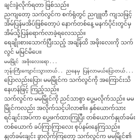
ချင်းခွဲလိုက်ရတာ ဖြစ်သည်။
ညကျတော့ သက်လွင်က စက်ရုံတွင် ညဂျူတီ ကျသဖြင့်
အိမ်ပြန်မအိပ်ဖြစ်တော့ပဲ နောက်တစ်နေ့ မနက်ပိုင်းတွင်မှ
အိမ်သို့ပြန်ရောက်လာခဲ့ရလေသည်။
ရေချိုးစားသောက်ပြီးသည့် အချိန်ထိ အဖိုးလေးကို သက်
လွင် မမြင်မိပေ။
မမမြိုင် အဖိုးလေးရော...
ဘုန်းကြီးကျောင်းသွားတယ်.. ညနေမှ ပြန်လာမယ်ပြောတယ်...
ပြောလည်းပြော၊ မမမြိုင်က သက်လွင်ကို အကြောင်းသိ
နေဟန်ဖြင့် ကြည့်သည်။
သက်လွင်က မမမြိုင်ကို ညင်သာစွာ ပွေ့မလိုက်သည်။ မမ
မြိုင်ကလည်း အလိုက်သင့်ပါလာ၏။ နှစ်ယောက်သား
ရင်ချင်းအပ်ကာ ပွေ့ဖက်ထားကြပြီး တစ်ယောက်နှုတ်ခမ်း
တစ်ယောက် ခပ်ကြာကြာလေး စုပ်နမ်းနေကြသည်။
နှုတ်ခမ်းချင်း ခွာလိုက်ကြတော့ သက်လွင်က မမမြိုင်၏