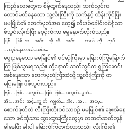
ကြည်လေးတွေက စိမ့်ထွက်နေသည်။ သက်လွင်က
တောင်မတ်နေသော သူ့လီးကြီးကို လက်နှင့် ထိန်းကိုင်ပြီး
မမမြိုင်၏ စောက်ဖုတ်အဝ တေ့၍ လီးဒစ်ခေါင်းဝင်ရုံသာ
ဖိသွင်းလိုက်ပြီး ဝေ့ဝိုက်ကာ မွှေနှောက်လိုက်သည်။
ပြစ်….ပြစ်…အ..အင်း….အို အို..အင်း….. ဘယ် လို….လုပ်
..လုပ်နေတာလဲ…အင်း…
ဖွေးဥနေသော မမမြိုင်၏ ဖင်ဆုံကြီးမှာ မြောက်ကြွမြောက်
ကြွ ဖြစ်သွားရသည်။ ထို့နောက် သက်လွင်က ရွကြွဖောင်း
အစ်နေသော စောက်ဖုတ်ကြီးထဲသို့ သူ့လီးကြီးကို တ
ဖြေးဖြေး ဖိဖိသွင်းသည်။
ဗြစ်..ဗြစ်..ပလွတ်….ဗြစ် ဗြစ်….ပလွတ်…ဖွတ်…
အီး….အင်း အင့်…ကျွတ် ကျွတ်….အီး..အ.. အမေ့…
စောက်ဖုတ်ထဲ လီးကြီးတိုးဝင်လာစဉ် မမမြိုင်၏ ဖွေးအိနေ
သော ဖင်ဆုံသား ထွားထွားကြီးတွေမှာ တဆတ်ဆတ်တုန်
ခါနေပြီး ခါးပါ မြောက်ကြွတက်လာသည်။ လီးကြီး၏