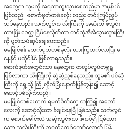
အတွေ့က သူမကို အရသာထူးသွားစေသည်မှာ အမှန်ပင်
ဖြစ်သည်။ စောက်ဖုတ်တစ်ခုလုံး လည်း တင်းကြပ်ညှပ်
သပ်နေသည်။ သက်လွင်က လီးကြီးကို အဆုံးထိ ဖိသွင်း
ထားပြီး ခေတ္တ ငြိမ်နေလိုက်ကာ တင်ဆုံအိအိထွားထွားကြီး
ကို ပွတ်သပ်ဆုပ်ချေပေးသည်။
မမမြိုင်၏ စောက်ဖုတ်တစ်ခုလုံး ယားကြွတက်လာပြီး မ
နေနိုင် မထိုင်နိုင် ဖြစ်လာရသည်။
စောက်ဖုတ်အတွင်းသာ နုနုတွေက တလှုပ်လှုပ်တရွရွ
ဖြစ်လာကာ လီးကြီးကို ဆွဲဆွဲညှစ်နေသည်။ သူမ၏ ဖင်ဆုံ
ကြီးကို ရှေ့သို့ ကြုံ့လိုက်ပြီးနောက်ပြန်တွန်း၍ ဆောင့်
ဆောင့်ပစ်လိုက်သည်။
မမမြိုင်တစ်ယောက် ရမက်စိတ်တွေ ထကြွ၍ အတော်
လေးကို ဆောင့်လိုးတာ ခံချင်နေပြီ ဖြစ်သည်။ သက်လွင်
က စောက်ခေါင်းထဲ အဆုံးသွင်းကာ ဖိကပ်၍ ငြိမ်ထား
သော သူ့လီးကြီးကို တဝက်ကျော်ကျော်လောက် ပြန်