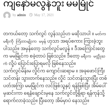
ကျနော်မလွန်ဘူး မမမြိုင်
by
admin
May 17, 2021
တကယ်တော့ သက်လွင် လွန်သည်ဟ မဆိုသာပါ ။
မတ်က
ဟုသာ အရပ်စကား ကြားခဲ့ဘူး
မရီးကို ကြံတာမျိုးက မမှန်
ပါသည်။ အမှန်တော့ သက်လွင်မလွန် ။ ဒီအကြောင်းတွေ
က မမမြိုင်က စခဲ့တာပဲ ဖြစ်သည်။ ဒီတော့
မရီးက မတ္ကိုႀ
လို့ပဲ ပြောင်းပြောရမလို ဖြစ်နေသည်။
ကံ
သက်လွင်မိန်းမ လှိုင်က ကျောင်းဆရာမ ။ အခုဖောင်ကြီး
သင်တန်း သွားတက်နေသည်။ လှိုင် သင်တန်းသွားပြီး တစ်
ပတ်အကြာ မမမြိုင်က လင်ဖြစ်သူနှင့် ရန်ဖြစ်ပြီး အိမ်ပေါ်
မှဆင်းကာ ရေနံချောင်းမှနေ သက်လွင်တို့ရှိရာ ရန်ကုန်သို့
ရောက်လာခဲ့သည်။ ပြီးတော့ အိမ်မှာပဲ နေသည်။