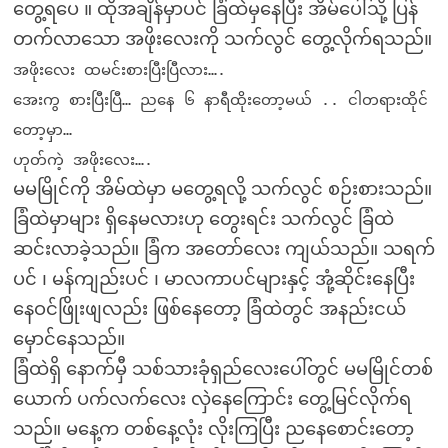
တွေ့ရပေ ။ ထိုအချိန်မှာပင် ခြံထဲမှနေပြီး အိမ်ပေါ်သို့ ပြန်
တက်လာသော အဖိုးလေးကို သက်လွင် တွေ့လိုက်ရသည်။
အဖိုးလေး ထမင်းစားပြီးပြီလား….
အေးကွ စားပြီးပြီ… ညနေ ၆ နာရီထိုးတော့မယ် .. ငါတရားထိုင်
တော့မှာ…
ဟုတ်ကဲ့ အဖိုးလေး….
မမမြိုင်ကို အိမ်ထဲမှာ မတွေ့ရလို့ သက်လွင် စဉ်းစားသည်။
ခြံထဲမှာများ ရှိနေမလားဟု တွေးရင်း သက်လွင် ခြံထဲ
ဆင်းလာခဲ့သည်။ ခြံက အတော်လေး ကျယ်သည်။ သရက်
ပင် ၊ မန်ကျည်းပင် ၊ မာလကာပင်များနှင့် အုံ့ဆိုင်းနေပြီး
နေဝင်ဖြိုးဖျလည်း ဖြစ်နေတော့ ခြံထဲတွင် အနည်းငယ်
မှောင်နေသည်။
ခြံထဲရှိ နောက်မှီ သစ်သားခုံရှည်လေးပေါ်တွင် မမမြိုင်တစ်
ယောက် ပက်လက်လေး လှဲနေကြောင်း တွေ့မြင်လိုက်ရ
သည်။ မနေ့က တစ်နေ့လုံး လိုးကြပြီး ညနေစောင်းတော့