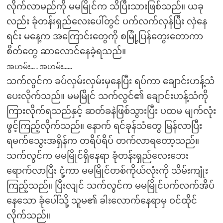
လိုက်လာမည်ကို မမမြိုင်က သိပြီးသားဖြစ်သည်။ ယခု
လည်း ခုံတန်းရှည်လေးပေါ်တွင် ပက်လက်လှန်ပြီး လှဲနေ
ရင်း မနေ့က အကြောင်းတွေကို စမြုံ့ပြန်တွေးတောကာ
စိတ်တွေ ဆာလောင်နေခဲ့ရသည်။
အဟမ်း….အဟမ်း……
သက်လွင်က ခပ်လှမ်းလှမ်းမှနေပြီး ရပ်ကာ ချောင်းဟန့်သံ
ပေးလိုက်သည်။ မမမြိုင် သက်လွင်၏ ချောင်းဟန့်သံကို
ကြားလိုက်ရသည်နှင့် ဆတ်ခနဲဖြစ်သွားပြီး ပထမ မျက်လုံး
ဖွင့်ကြည့်လိုက်သည်။ နောက် ရင်ခုန်သံတွေ မြန်လာပြီး
ရမက်သွေးအရှိန်က တရိပ်ရိပ် တက်လာရတော့သည်။
သက်လွင်က မမမြိုင်ရှိနေရာ ခုံတန်းရှည်လေးဘေး
ရောက်လာပြီး ငုံ့ကာ မမမြိုင်တစ်ကိုယ်လုံးကို သိမ်းကျုံး
ကြည့်သည်။ ပြီးလျင် သက်လွင်က မမမြိုင်ပက်လက်အိပ်
နေသော ခုံပေါ်သို့ သူမ၏ ခါးလောက်နေရာမှ ဝင်ထိုင်
လိုက်သည်။