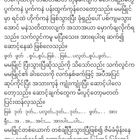
ပွက်ကနဲ ပွက်ကနဲ ပန်းထွက်ကုန်လေတော့သည်။ မမမြိုင်
မှာ ရင်ထဲ ဟိုက်ကနဲ ဖြစ်သွားပြီး ခုံရှည်ပေါ် ပစ်ကျမသွား
အောင် မနဲသတိထားလျက် အသာအယာ မှောက်ချလိုက်ရ
သည်။ သက်လွင်ကမူ မပြီးသေး။ အားရပါးရ ဆက်၍
ဆောင့်နေဆဲ ဖြစ်လေသည်။
ဖွတ် ဖွတ် .စွပ်…စွပ်…ဗြစ်..ဗြစ်….ပလွတ်…စွပ်…ဖွတ်….
မမမြိုင် ပြီးသွားပြီဆိုသည်ကို သိသော်လည်း သက်လွင်က
မမမြိုင်၏ ခါးလေးကို လက်နှစ်ဖက်ဖြင့် အပီအပြင်
ဆုပ်ကိုင်ပြီး အသားကုန် ကျုံးကျုံးပြီး ဆောင့်ပါလေ
တော့သည်။ ဆောင့်ချက်တွေက မီးပွင့်တော့မတတ်
ပြင်းထန်လှသည်။
ဗြစ် ဒုတ် ဒုတ်….ပလွတ်…ဒုတ်….ဒုတ်….. ဖွတ်….. အား
ရှီး….အ..အ….အင်း…… အားပါး……ပါး….
မမမြိုင်တစ်ယောက် တစ်ချီပြီးသွားပြီဖြစ်၍ ဇိမ်ခံမှိန်းနေ