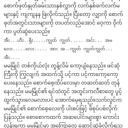
စောက်ဖုတ်နှုတ်ခမ်းသားနှစ်လွှာကို လက်နှစ်ဖက်လက်မ
များနှင့် ကျကျနန ဖြဲလိုက်သည်။ ပြီးတော့ လျှာကို စောက်
ဖုတ်အတွင်းသားများကို တပတ်လည်အောင် ဝေ့ကာ ဝိုက်
ကာ ပွတ်ဆွဲပေးသည်။
အီး...ဟီး..ရှီး.....ကျွတ် ကျွတ်..... အင်း... အမ
လေး.....လေး..... အား အ..ကျွတ် ကျွတ်ကျွတ်...
အီး....
မမမြိုင် တစ်ကိုယ်လုံး တွန့်လိမ် ကော့ပျံနေသည်။ ဖင်ဆုံ
ကြီးကို ကြွလျက် အထက်သို့ ပင့်ကာ ပင့်ကာကော့ကော့
ပေးနေသည်။ စောက်စေ့ထိပ်လေးမှာ တဆတ်ဆတ် တုန်
နေသည်။ မမမြိုင်၏ ရင်ထဲတွင် အတွင်းကလီစာတွေ ပွင့်
ထွက်သွားလေမလားပင် အောက်မေ့ရသည်။သက်လွင်က
မမမြိုင်၏ စောက်စေ့လေးကို ပါးစပ်ဖြင့် ဖိစုပ်ပစ်လိုက်
ပြန်သည်။ စောစောကထက် အဆပေါင်းများစွာ ကောင်း
လွန်းရကာ မမမြိုင်မှာ အကြောတွေ ဆောင့်ဆွဲခံလိုက်ရသ