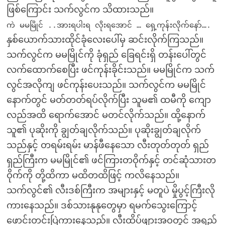
ဖြစ်ကြောင်း သက်လွင်က သိထားသည်။
ကဲ မမမြိုင် ..အားရပါးရ လိုးရအောင် … ရှေ့ကုန်းလိုက်နော်….
နှစ်ယောက်သားထိုင်ခုံလေးပေါ်မှ ဆင်းလိုက်ကြသည်။
သက်လွင်က မမမြိုင်ကို ခုံရှည် ခြေရင်းရှိ တန်းပေါ်တွင်
လက်ထောက်စေပြီး ဖင်ကုန်းခိုင်းသည်။ မမမြိုင်က သက်
လွင်အလိုကျ ဖင်ကုန်းပေးသည်။ သက်လွင်က မမမြိုင်
နောက်တွင် မတ်တတ်ရပ်လိုက်ပြီး သူမ၏ ထမီကို ကျော
လည်အထိ ရောက်အောင် မတင်လိုက်သည်။ ထို့နောက်
သူ၏ ပုဆိုးကို ချွတ်ချလိုက်သည်။ ပုဆိုးချွတ်ချလိုက်
သည်နှင့် တရမ်းရမ်း မာန်ဖီနေသော လီးတုတ်တုတ် ရှည်
ရှည်ကြီးက မမမြိုင်၏ ဖင်ကြားတဝိုက်နှင့် တင်ဆုံသားတ
ဝိုက်ကို တို့ထိကာ မထိတထိဖြင့် ကလိနေသည်။
သက်လွင်၏ လီးဒစ်ကြီးက အများနှင့် မတူပဲ မှိုပွင့်ကြီးလို
ကားနေသည်။ ဒစ်သားနုနုတွေမှာ ရမက်သွေးကြောင့်
ဖောင်းတင်းပြဲကားနေသည်။ လီးထိပ်ဖျားအဝတွင် အရည်