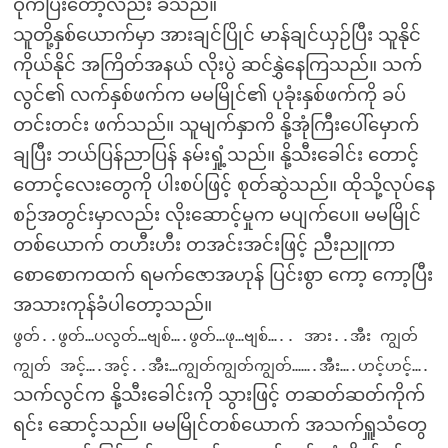
ဝိုက်ပြီးတော့လည်း ခံသည်။
သူတို့နှစ်ယောက်မှာ အားချင်ပြိုင် မာန်ချင်ယှဉ်ပြီး သူနိုင်
ကိုယ်နိုင် အကြိတ်အနယ် လိုးပွဲ ဆင်နွှဲနေကြသည်။ သက်
လွင်၏ လက်နှစ်ဖက်က မမမြိုင်၏ ပုခုံးနှစ်ဖက်ကို ခပ်
တင်းတင်း ဖက်သည်။ သူမျက်နှာကိ နို့အုံကြီးပေါ်မှောက်
ချပြီး ဘယ်ပြန်ညာပြန် နမ်းရှုံ့သည်။ နို့သီးခေါင်း တောင့်
တောင့်လေးတွေကို ပါးစပ်ဖြင့် စုတ်ဆွဲသည်။ ထိုသို့လုပ်နေ
စဉ်အတွင်းမှာလည်း လိုးဆောင့်မှုက မပျက်ပေ။ မမမြိုင်
တစ်ယောက် တဟီးဟီး တအင်းအင်းဖြင့် ညီးညူကာ
စောစောကထက် ရမက်ဇောအဟုန် ပြင်းစွာ ကော့ ကော့ပြီး
အသားကုန်ခံပါတော့သည်။
ဖွတ်..ဖွတ်…ပလွတ်…ဗျစ်….ဖွတ်…ဖု…ဗျစ်….. အား..အီး ကျွတ်
ကျွတ် အင့်….အင့်..အီး…ကျွတ်ကျွတ်ကျွတ်…….အီး….ဟင့်ဟင့်….
သက်လွင်က နို့သီးခေါင်းကို သွားဖြင့် တဆတ်ဆတ်ကိုက်
ရင်း ဆောင့်သည်။ မမမြိုင်တစ်ယောက် အသက်ရှူသံတွေ