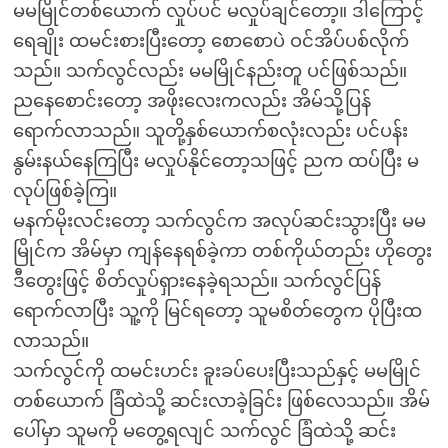
မမမြိုင်တစ်ယောက် လှုပ်ပင် မလှုပ်ချင်တော့။ ဒါကြောင့်
ရေချိုး ထမင်းစားပြီးတော့ စောစောပဲ ဝင်အိပ်ပစ်လိုက်
သည်။ သက်လွင်လည်း မမမြိုင်နည်းတူ ပင်ဖြစ်သည်။
ညနေစောင်းတော့ အဖိုးလေးကလည်း အိမ်သို့ပြန်
ရောက်လာသည်။ သူတို့နှစ်ယောက်စလုံးလည်း ပင်ပန်း
နွမ်းနယ်နေကြပြီး မလှုပ်နိုင်တော့သဖြင့် ညက ထပ်ပြီး မ
လုပ်ဖြစ်ခဲ့ကြ။
မနက်မိုးလင်းတော့ သက်လွင်က အလုပ်ဆင်းသွားပြီး မမ
မြိုင်က အိမ်မှာ ကျန်နေရစ်ခဲ့ကာ တစ်ကိုယ်တည်း ဟိုတွေး
ဒီတွေးဖြင့် စိတ်လှုပ်ရှားနေခဲ့ရသည်။ သက်လွင်ပြန်
ရောက်လာပြီး သူ့ကို မြင်ရတော့ သူမစိတ်တွေက ပိုပြီးထ
လာသည်။
သက်လွင်ကို ထမင်းဟင်း ခူးခပ်ပေးပြီးသည်နှင့် မမမြိုင်
တစ်ယောက် ခြံထဲသို့ ဆင်းလာခဲ့ခြင်း ဖြစ်လေသည်။ အိမ်
ပေါ်မှာ သူမကို မတွေ့ရလျင် သက်လွင် ခြံထဲသို့ ဆင်း