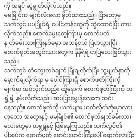
ကို အရင် ဆွဲချွတ်လိုက်သည်။
မမမြိုင်က မျက်လုံးလေး မှိတ်ထားသည်။ ပြီးတော့မှ
သက်လွင် မမမြိုင်ရဲ့ ပေါင်တန်တွေကို ဆွဲထောင်ပြီး ကား
လိုက်သည်။ စောက်မွှေးတွေကြားမှ စောက်ပတ်
နှုတ်ခမ်းသားကြီးနှစ်ခုမှာ အတန်ငယ် ပြဲဟသွားပြီး
စောက်ဖုတ်အတွင်းသားတွေက နီနီရဲရဲ ဟပြဲလေးဖြစ်သွား
သည်။
သက်လွင် တံတွေးတစ်ချက် မြိုချလိုက်ပြီး သူ့မျက်နှာကို
မှောက်ချလိုက်ရာ မှ ပေါင်ကြားရှိ စောက်ဖုတ်ကြီးကို
မျက်နှာ အပ်လိုက်သည်။ ထို့နောက် စောက်ဖုတ်ကြီးကို တ
ရှုံ့ရှုံ့ နမ်းလိုက်သည်။ ဆပ်ပြာမွှေးနံ့လေးက သင်း
နေသည်။ စောက်ဖုတ်ကို ယက်များ ယက်လိုက်အုံးမှာလား
ဟူသော အတွေးနှင့် မမမြိုင်၏ စောက်ဖုတ်နှုတ်ခမ်းသား
လေးတွေမှာ တရွရွနှင့် ဖြစ်နေကြသည်။ သက်လွင်၏
ပါးစပ်က စောက်ဖုတ် ဖောင်းဖောင်းကြီးပေါ် ရောက်လာပြီး