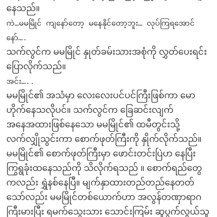
နေသည်။
ကဲ…မမမြိုင် ကျနော်တော့ မနေနိုင်တော့ဘူး… လုပ်ကြရအောင်
နော်….
သက်လွင်က မမမြိုင် နှုတ်ခမ်းသားအစုံကို လွှတ်ပေးရင်း
ပြောလိုက်သည်။
အင်း…..
မမမြိုင်၏ အသံမှာ လေးလေးပင်ပင်ကြီးဖြစ်ကာ မော
ဟိုက်နေသလိုပင်။ သက်လွင်က ခြေဆင်းလျက်
အနေအထားဖြစ်နေသော မမမြိုင်၏ ထမီတွင်းသို့
လက်လျှိုသွင်းကာ စောက်ဖုတ်ကြီးကို နှိုက်လိုက်သည်။
မမမြိုင်၏ စောက်ဖုတ်ကြီးမှာ ဖောင်းတင်းပြဲဟ နေပြီး
ကြွရွခုံးထနေသည်ကို သိလိုက်ရသည် ။ စောက်ရည်တွေ
ကလည်း ရွှဲနစ်နေပြီ။ မျက်နှာထားတည်တည်နေတတ်
သော်လည်း မမမြိုင်တစ်ယောက်ဟာ အလွန်တဏှာရာဂ
ကြီးမားပြီး ရမက်သွေးသား သောင်းကြမ်း ဆူပွက်လွယ်သူ