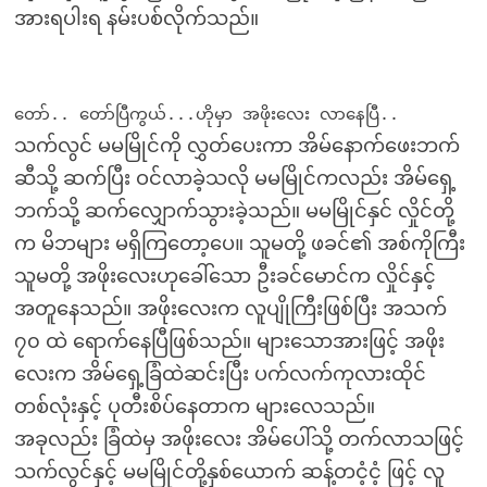
အားရပါးရ နမ်းပစ်လိုက်သည်။
တော်.. တော်ပြီကွယ်...ဟိုမှာ အဖိုးလေး လာနေပြီ..
သက်လွင် မမမြိုင်ကို လွှတ်ပေးကာ အိမ်နောက်ဖေးဘက်
ဆီသို့ ဆက်ပြီး ဝင်လာခဲ့သလို မမမြိုင်ကလည်း အိမ်ရှေ့
ဘက်သို့ ဆက်လျှောက်သွားခဲ့သည်။ မမမြိုင်နှင် လှိုင်တို့
က မိဘများ မရှိကြတော့ပေ။ သူမတို့ ဖခင်၏ အစ်ကိုကြီး
သူမတို့ အဖိုးလေးဟုခေါ်သော ဦးခင်မောင်က လှိုင်နှင့်
အတူနေသည်။ အဖိုးလေးက လူပျိုကြီးဖြစ်ပြီး အသက်
၇၀ ထဲ ရောက်နေပြီဖြစ်သည်။ များသောအားဖြင့် အဖိုး
လေးက အိမ်ရှေ့ခြံထဲဆင်းပြီး ပက်လက်ကုလားထိုင်
တစ်လုံးနှင့် ပုတီးစိပ်နေတာက များလေသည်။
အခုလည်း ခြံထဲမှ အဖိုးလေး အိမ်ပေါ်သို့ တက်လာသဖြင့်
သက်လွင်နှင့် မမမြိုင်တို့နှစ်ယောက် ဆန့်တငံ့ငံ့ ဖြင့် လူ