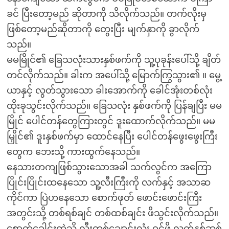
ခင် ပြီးတော့မည် ဆိုတာကို သိလိုက်သည်။ တက်လိုးမှ
ဖြစ်တော့မည်ဆိုတာကို တွေးပြီး မျက်နှာကို ခွာလိုက်
သည်။
မမမြိုင်၏ ခြေသလုံးသားနှစ်ဖက်ကို သူ့ပုခုန်းပေါ်သို့ ချိတ်
တင်လိုက်သည်။ ခါးက အပေါ်သို့ မြောက်ကြွသွား၏ ။ မွေ့
ယာနှင့် လွတ်သွားသော ခါးအောက်ကို ခေါင်အုံးတစ်လုံး
ထိုးခုသွင်းလိုက်သည်။ ခြေသလုံး နှစ်ဖက်ကို ပြန်ချပြီး မမ
မြိုင် ပေါင်တန်တွေကြားတွင် ဒူးထောက်လိုက်သည်။ မမ
မြှိုင်၏ ဒူးနှစ်ဖက်မှာ ထောင်နေပြီး ပေါင်တန်ဖွေးဖွေးကြီး
တွေက ဘေးသို့ ကားထွက်နေသည်။
နေသားတကျဖြစ်သွားသောအခါ သက်လွင်က အကြော
ပြိုင်းပြိုင်းထနေသော သူ့လီးကြီးကို လက်နှင့် အသာဆ
ကိုင်ကာ ပြဲဟနေသော စောက်ဖုတ် ဖောင်းဖောင်းကြီး
အတွင်းသို့ တစ်ရစ်ချင် တစ်ထစ်ချင်း ဖိသွင်းလိုက်သည်။
စောက်ခေါင်းထဲသို့ လီးတစ်ချောင်းလုံး ဝင်ဖို့ လက်နှစ်ဆစ်