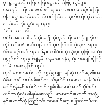
မှာ ရွဲ့သွားလိုက် ပြဲခနဲ ဖြစ်သွားလိုက်ဖြင့် လှုပ်ရှား
နေသည်။ ကြီးမားဖောင်းအိနေသော စောက်ဖုတ်ခုံးခုံးကြီး
ပိပြားသွားသည်အထိ ကိုတတ်ုကြီးက သူ့လီးကြီးကို အဆုံး
အဆုံးထိ လိုးသွင်းနေသည်။
“ အီး…အ…အီး……..”
မစိန်အေးက ပါးစပ်ကိုစေ့၍ ကိုတုတ်ကြီးဆောင့်ချလိုက်
တိုင်း အီးခနဲ အော်သည်။ ကိုတုတ်ကြီးဆိုတဲ့လူကလည်း
မိန်းမ မရှိသော်လည်း မိန်းမပေါင်းစုံကို လိုးဖူးသူဖြစ်သည်။
ပစ္စည်းကိုလည်း စံချိန်မှီ သန်မာစေရန် နည်းလမ်းမျိုးစုံဖြင့်
အမြဲ သနေသူဖြစ်သည်။
ဟူ၍ ခံစားရခက်သည့် ညည်းညူသံမျိုးစုံ ထွက်နေ၏။ မ
စိန်အေး၏လက်နှစ်ဖက်က ဖင်ခုထိုင်ထားသော ဆန်အိတ်
ဒေါင့်စွန်းနှစ်ဖက်ကို ကျစ်ကျစ်ပါအောင် ဆုတ်ကိုင်ရင်း
တစ်ကယိုလုံး ခါရမ်းနေသည်။ မာမာတစ်ယောက် သတိူု့
နှစ်ယောက်ကို ကြည့်ရင်း အာခေါင်တွေ ခြောက်ကပ်လာ