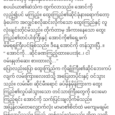
စပယ်ယာ၏ဆဲသံက ထွက်လာသည်။ အောင်ကို
လှည့်၍ပင် မကြည့်။ ထွေးကြည်၏ဆိုင်ခုံနားရောက်တော့
ခုံပေါ်က အလျှင်စလိုဆင်းလိုက်သော ထွေးကြည်နှင့် လူ
လုံးချင်းတိုင်မိသည်။ တိုက်တာမှ အိကားနေသော ထွေး
ကြည်၏တင်ပါးကြီးနှင့် အောင်ကို၏ရှေ့ဖက်
မိမိရရကြီးပင်ဖြစ်သည်။ ဒီနေ့ အောင်ကို တန်သွားပြီ..။
“ အောင်ကို…ဆိုင်ခဏကြည့်ထားပေးအုံး..၊ ငါ
ဝမ်းနှုတ်ဆေး စားထားလို့…”
ပြောလည်းပြော ထွေးကြည်က ကိုချိုကြီး၏ဆိုင်ဘေးကပ်
လျက် လမ်းကြားလေးထဲသို့ အပြေးတပိုင်းနှင့် ဝင်သွား
သည်။ လမ်းမီး၊ ဆိုင်မီးရောင် ခပ်မှိန်မှိန်ကြားက ထွေး
ကြည်၏လှုပ်ခါသွားသော တင်သားကြီးတွေကို ငေးမော
ကြည့်ရင်း အောင်ကို သက်ပြင်းချလိုက်မိသည်။
အပြန်လမ်းတလျှောက်လုံး မာမာ၏စိတ်ထဲ မကျေမချမ်း
ဖြစ်လာမိသည်။ ကြည့်..တစ်လမ်းလုံးလည်း အိက သူ့ကို