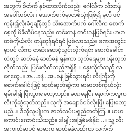
အတွက် စိတ်ကို နှစ်ထားလိုက်သည်။ ဂေါ်လီက လီးတန်
အပေါ်တစ်လုံး ၊ အောက်ဖက်မှာတစ်လုံးဖြစ်၍ ခုလို ဖင်
ကုန်း၍လိုးခံ၇ချိန်တွင် လီးအောက်ဖက် ဂေါ်လီက စောက်
စေ့ကို ဖိဖိသိပ်နေသည်။ တင်းကနဲ တင်းခနဲဖြစ်ရင်း မာမာ
တစ်ကိုယ်လုံး တုန်တုန်ရင်ရင် ဖြစ်လာသည်။ ခဏအတွင်း
မှာပင် လီးက တဆုံးဆောင့်သွင်းလိုက်ရင်း စောက်ခေါင်း
ထဲတွင် ဆတ်ခနဲ ဆတ်ခနဲ ရုန်းကာ သုတ်ရေများ ပန်းထုတ်
လိုက်သည်။ ပြင်းလိုက်သည့်အရှိန်..။ နွေးလိုက်သည့် လ
ရေတွေ..။ အ…ခနဲ ..အ..ခနဲ ဖြစ်သွားရင်း လီးကြီးကို
စောက်ခေါင်းဖြင့် ဆုတ်ဆုတ်ဆွဲကာ မာမာတစ်ကိုယ်လုံး
ရမ်းခါ၍ ပြီးသွားရတော့သည်။ ခဏနေပြီး နောက်ကလူက
လီးကိုဆွဲထုတ်သည်။ လူကို အချောင်ဝင်လိုးပြီး ပြေးတော့
မည်..။ ဒီလိုလူမျိုးက ဇာတ်လမ်းမရှည်တတ်ကြ..။ မာမာ
ကောင်းကောင်းသိသည်။ ဒါမျိုးအဖြစ်မခံနိုင်…။ သူ့ လီး
အကျွတ်မှာပင် မာမာက ဆတ်ခနဲလှည့်ကာ လက်ကို