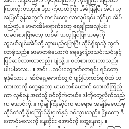
အင်း…နေ့လည်က ကိုတုတ်ကြီးကို ကိုချိုကြီး ပြောတာ
ကြားလိုက်သည်။ ဒီည ကိုတုတ်ကြီး အိမ်ပြန်ပြီး အိပ်၊ သူ
အမြတ်ခွန်အတွက် စာရင်းတွေ လာလုပ်ရင်း ဆိုင်မှာ အိပ်
မည်တဲ့..။ မာမာအိမ်ရောက်တော့ ရေချိုးအလှပြင် ၊
ထမင်းစားပြီးတော့ တစ်ခါ အလှပြင်ပြီး အမေ့ကို
သူငယ်ချင်းအိမ်သို့ သွားမည်ပြောပြီး ဆိုင်ရှိရာသို့ ထွက်
လာခဲ့သည်။ မာမာတစ်ယောက် ရေမွှေးနံ့တသင်းသင်းနှင့်
ပြင်ဆင်ထားတာလည်း ပျံလို့..။ ဝတ်စားထားတာလည်း
ပါးပါးလေး…။ အင်း…လမ်းလျှောက်လာရင်း ရင်တော့
ခုန်မိသား..။ ဆိုင်ရှေ့ရောက်လျှင် ပျဉ်ပြားတစ်ချပ်ထဲ ဟ
ထားတာကို တွေ့ရတော့ မာမာတစ်ယောက် ဘေးဘီကြည့်
ကာ လှစ်ခနဲ အထဲသို့ ဝင်လိုက်တယ်။ ဒါကိုတွေ့လိုက်သည်
က အောင်ကို..။ ကိုချိုကြီးဆိုင်က စာရေးမ အချိန်မတော်မှ
ဆိုင်ထဲသို့ ခိုးကြောင်ခိုးဝှက်နှင့် ဝင်သွားသည်။ ပြီးတော့ ဒီ
ကောင်မလေးကို နေ့တိုင်း အောင်ကို တွေ့နေကျ..။