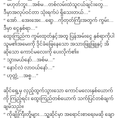
“ မဟုတ်ဘူး…အစ်မ…တစ်လမ်းထဲသူငယ်ချင်းတွေ…
ဒီမှာအလုပ်ဝင်တာ သုံးရက်ပဲ ရှိသေးတယ်…”
“ အော်…အေးအေး…ရော့…ကိုတုတ်ကြီးအတွက် ကွမ်း…
ဒီမှာ ငွေနှစ်ရာ…”
ထွေးကြည်က ကွမ်းထုတ်နှင့်အတူ ပြန်အမ်းငွေ နှစ်ရာကိုပါ
သူမ၏အမေးကို ဒိုင်ခံဖြေနေသော အသားဖြူဖြူနှင့် အိ
ဆိုသော ကောင်မလေးကို ပေးလိုက်၏။
“ သွားမယ်နော်…အစ်မ…”
“ နောင်လဲ လာဝယ်နော်…”
“ ဟုတ္ကဲ့…အစ္မ…”
ဆိုင်ရှေ့မှ လှည့်ထွက်သွားသော ကောင်မလေးနှစ်ယောက်
ကို ကြည့်ရင်း ထွေးကြည်တစ်ယောက် သက်ပြင်တစ်ချက်
ချမိသည်။
“ ကိုချိုကြီးတို့များ…သူ့ဆိုင်မှာ အရောင်းစာရေးမဆို ချော