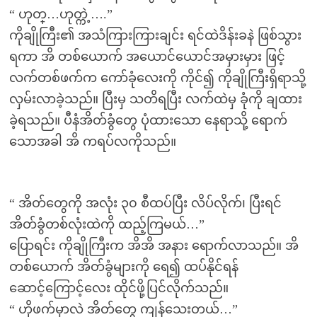
“ ဟုတ္…ဟုတ္ကဲ့….”
ကိုချိုကြီး၏ အသံကြားကြားချင်း ရင်ထဲဒိန်းခနဲ ဖြစ်သွား
ရကာ အိ တစ်ယောက် အယောင်ယောင်အမှားမှား ဖြင့်
လက်တစ်ဖက်က ကော်ခုံလေးကို ကိုင်၍ ကိုချိုကြီးရှိရာသို့
လှမ်းလာခဲ့သည်။ ပြီးမှ သတိရပြီး လက်ထဲမှ ခုံကို ချထား
ခဲ့ရသည်။ ပီနံအိတ်ခွံတွေ ပုံထားသော နေရာသို့ ရောက်
သောအခါ အိ ကရပ်လကိုသည်။
“ အိတ်တွေကို အလုံး ၃၀ စီထပ်ပြီး လိပ်လိုက်၊ ပြီးရင်
အိတ်ခွံတစ်လုံးထဲကို ထည့်ကြမယ်…”
ပြောရင်း ကိုချိုကြီးက အိအိ အနား ရောက်လာသည်။ အိ
တစ်ယောက် အိတ်ခွံများကို ရေ၍ ထပ်နိုင်ရန်
ဆောင့်ကြောင့်လေး ထိုင်ဖို့ပြင်လိုက်သည်။
“ ဟိုဖက်မှာလဲ အိတ်တွေ ကျန်သေးတယ်…”