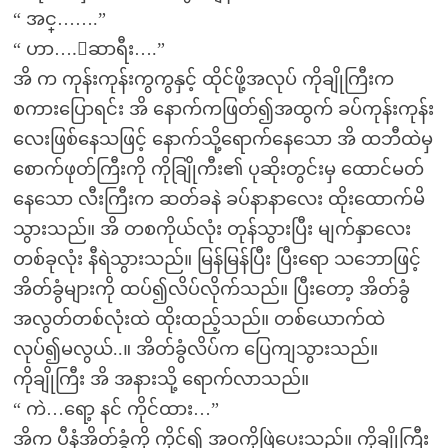
“ အင္…….”
“ ဟာ….ေဆာရီး….”
အိ က ကုန်းကုန်းကွကွနှင့် ထိုင်ဖို့အလုပ် ကိုချိုကြီးက
စကားပြောရင်း အိ နောက်ကဖြတ်၍အထွက် ခပ်ကုန်းကုန်း
လေးဖြစ်နေသဖြင့် နောက်သို့ရောက်နေသော အိ ထဘီထဲမှ
စောက်ဖုတ်ကြီးကို ကိုချြိုကီး၏ ပုဆိုးတွင်းမှ ထောင်မတ်
နေသော လီးကြီးက ဆတ်ခနဲ ခပ်နာနာလေး ထိုးထောက်မိ
သွားသည်။ အိ တစကိုယ်လုံး တုန်သွားပြီး မျက်နှာလေး
တစ်ခုလုံး နီရဲသွားသည်။ မြန်မြန်ပြီး ပြီးရော သဘောဖြင့်
အိတ်ခွံများကို ထပ်၍လိပ်လိုက်သည်။ ပြီးတော့ အိတ်ခွံ
အလွတ်တစ်လုံးထဲ ထိုးထည့်သည်။ တစ်ယောက်ထဲ
လုပ်၍မလွယ်..။ အိတ်ခွံလိပ်က ပြေကျသွားသည်။
ကိုချိုကြီး အိ အနားသို့ ရောက်လာသည်။
“ ကဲ…ရော့ နင် ကိုင်ထား…”
အိက ပီနံအိတ်ခွံကို ကိုင်၍ အဝကိုဖြဲပေးသည်။ ကိုချိုကြီး