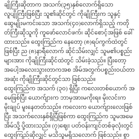
ချိုကြီးဆိုတာက အသက်(၃၅)နှစ်လောက်ရှိသော
လူပျိုကြီးဖြစ်ပြီး သူ၏ဆိုင်တွင် ကိုချိုကြီးက သူနှင့်
ဆွေမျိုးမကင်းသော အသက်(၄၀)လောက်ရှိသည့် ကတို
တ်ကြီးဆိုသူကို ကူဖော်လောင်ဖက်၊ ဆိုင်စောင့်အဖြစ် ခေါ်
ထားသည်။ ထွေးကြည်က နေတော့ (၈)ရပ်ကွက်ထဲတွင်
ဖြစ်ပြီး ည (၈)နာရီလောက် ဆိုင်သိမ်းလျှင် သူမ၏ပစ္စည်း
များအား ကိုချိုကြီးဆိုင်ထဲတွင် သိမ်းခဲ့သည်။ ပြီးတော့
အပေါ့အလေးသွားတာကအစ အိမ်အတွက်ပစ္စည်းဝယ်တာ
အဆုံး ကိုချိုကြီးဆိုင်တွင်သာ ဖြစ်သည်။
ထွေးကြည်က အသက် (၃၀) ရှိပြီး ကလေးတစ်ယောက် အ
မေဖြစ်ပြီး ယောက်ျားက ဘာမှအားမကိုးရ။ မိုးလင်းက
မိုးချုပ် မူးနေတတ်သည်။ ကလေးက ယောက်ျားလေးဖြစ်
ပြီး အသက်လေးနှစ်ရှိပြီဖြစ်ကာ ထွေးကြည်က သူမအမေ
အိမ်သို့ ပို့ထားသည်။ (၇)ဈေး ပတ်ဝန်းကျင်တစ်ခုလုံးတွင်
ထွေးကြည်ဆိုလျှင် မသိသူမရှိသလောက် ဖြစ်သည်။ စွာ