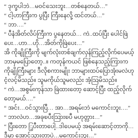
“ ဒုက္ခပါဘဲ…မဝင်သေးဘူး…တစ်နေတယ်…”
“ ငါ့ဟာကြီးက ပွပြီး ကြီးနေလို့ ထင်တယ်…”
“ ဘာ….”
“ ပီနံအိတ်လိပ်ကြီးက ပွနေတယ်… ကဲ..ထပ်ပြီး ပေါင်ဖြဲ
ပေး…ဟာ…ဟို…အိတ်ကိုဖြဲပေး…”
အိ ကိုချိုကြီးကို မျက်လုံးတစ်ချက်လှန်ကြည့်လိုက်ပေမယ့်
ဘာမှမပြောတော့..။ ကတုန်ကယင် ဖြစ်နေသည့်ကြားက
ကိုချိုကြီးများ ဒီလိုစကားမျိုး ဘာများထပ်ပြောအုံးမလဲဟု
ငံ့လင့်မိသည်။ သူမကိုယ်သူမလည်း အံ့သြမိသည်။
“ ကဲ…အစွမ်းကုန်သာ ဖြဲထားတော့ ဆောင့်ပြီး ထည့်လိုက်
တော့မယ်….”
“ အင်း…ဝင်သွားပြီ… အာ…အရမ်းဘဲ မကောင်းဘူး….”
“ ဘာလဲဟ…အခုၿပီးသြားၿပီ မဟုတ္လား…”
“ ပြီးတော ြ့ပီးတာပေါ့..ဒါပေမယ့် အရမ်းဆောင့်တာကို…
ဒီမှာ အောင့်သွားတာပဲ…မကောင်းဘူး…”