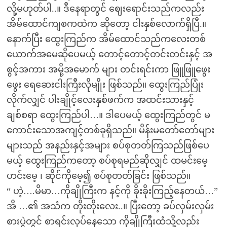
လို့မဟုတ်ပါ..။ ဒီနေရာတွင် ဈေးရောင်းသည်ကလည်း
အိမ်ထောင်ကျစကထဲက ဆိုတော့ ငါးနှစ်လောက်ရှိပြီ.။
နောက်ပြီး ထွေးကြည်က အိမ်ထောင်သည်ကလေးတစ်
ယောက်အမေဆိုပေမယ့် တောင့်တောင့်တင်းတင်းနှင့် အ
စွင့်အကား အမို့အမောက် များ တင်းရင်းကာ ဖြူဖြူဖွေး
ဖွေး ရေဆေးငါးကြီးလိုမျိုး ဖြစ်သည်။ ထွေးကြည်ပြုံး
လိုက်လျှင် ပါးချိုင့်လေးနှစ်ဖက်က အထင်းသားနှင့်
ချစ်စရာ ထွေးကြည်ပါ…။ ဒါပေမယ့် ထွေးကြည်တွင် မ
ကောင်းသောအကျင့်တစ်ခုရှိသည်။ မိန်းမတော်တော်များ
များသည် အနည်းနှင့်အများ စပ်စုတတ်ကြသည်ဖြစ်ပေ
မယ့် ထွေးကြည်ကတော့ စပ်စုရမည်ဆိုလျှင် ထမင်းမေ့
ဟင်းမေ့ ၊ ဆိုင်ကိုမေ့၍ စပ်စုတတ်ခြင်း ဖြစ်သည်။
“ ဟဲ့….မိမာ…ကိုချိုကြီးက နင့်ကို ခိုးခိုးကြည့်နေတယ်…”
အိ …၏ အသံက တိုးတိုးလေး..။ ပြီးတော့ ခပ်လှမ်းလှမ်း
စားပွဲတွင် စာရင်းလုပ်နေသော ကိုချိုကြီးထံသို့လည်း