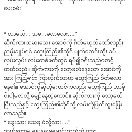
ပေးစမ်း”
“ လာမယ်… အမ…ခဏလေး….”
ဆိုက်ကားသမားလေး အောင်ကို ဂိတ်မဟုတ်သော်လည်း
ညမိုးချုပ်ရင် ထွေးကြည်၏ဆိုင် မျက်စောင်းထိုး ခပ်
လှမ်းလှမ်း လမ်းတစ်ဖက်တွင် ရပ်၍ခရီးသည်စောင့်
တတ်သည်။ ဆိုက်ကားကို သော့ခတ်နေသော အောင်ကို
အား ကြည့်ရင်း ကြာလိုက်တာဟု ထွေးကြည် စိတ်လော
နေ၏။ အောင်ကိုဆိုတဲ့ကောင်ကလည်း ထွေးကြည် ဘာခို
င်းပါ့မလဲလို့ မျှော်နေတဲ့ကောင်။ ဆိုက်ကားကို သော့ခတ်
ပြီးသည်နှင့် ထွေးကြည်၏ဆိုင်သို့ လမ်းကိုဖြတ်ကူးပြေး
လာသည်။
“ ခွေးသား သေချင်လို့လား….”
ဘယ်တော့မှ နှေးနှေးမမောင်းတတ်တဲ့ ကား