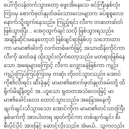
ပေါ်ကိုလန်တက်သွားတော့ ဖွေးအိနေသေ ဖင်ကြီးနှစ်လုံး
ကြားမှ စောက်ဖုတ်နှုတ်ခမ်းသားလေးများက ခပ်စူစူလေး
နောက်သို့ထွက်နေသည်။ ကြည့်ရင်း လီးက တဆတဆ်တ်
ဖြစ်သွားပြီး .. အေ၇ထွက်ချင်သလို ဖြစ်သွားရသည်။
အချိန်ဆိုင်းမနေတော့ဘဲ ဖြစ်ချင်ရာဖြစ်ဟု သဘောထား
ကာ မာမာ၏ခါးကို လက်တစ်ဖက်ဖြင့် အသာထိန်းကိုင်ကာ
လီးကို ဆတ်ခနဲ ထိုးသွင်းလိုက်တော့သည်။ မတရားဖြစ်နေ
သော အရေများကြောင့် လီးက လျှောခနဲဖြစ်ကာ ကျဉ်း
ကျဉ်းကြပ်ကြပ်ကြားမှ တဆုံး တိုးဝင်သွားသည်။ အောင်
ကို၏လီးရင်း ဆီးခုံနှင့် မာမာ၏စောက်ဖုတ်နှုတ်ခမ်းတို့ ထိ
ရိုက်မိချိန်တွင် အ..ဟူသော ရှတတအသံလေးဖြင့် မာ
မာ၏ခေါင်းလေး ထောင်သွားသည်။ အခြေအနေကို
ချက်ချင်းသိသွားသော အောင်ကိုက မာမာ၏တင်သားကြီး
နှစ်ဖက်ကို အားပါးတရ ဆုတ်ကိုင်ကာ တစ်ချက်ချင်း စီး
စီးပိုင်ပိုင် အားဖြင့် ဆောင့်လိုးသည်။ အံမယ်.. သူကလည်း