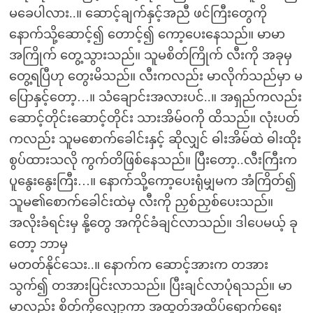
မခေပါလား..။ ဆောင့်ချက်နှင့်အညီ ဖင်ကြီးတွေကို
နောက်သို့ဆောင့်၍ တောင့်၍ ကော့ပေးနေသည်။ မာမာ
အကြိုက် တွေ့သွားသည်။ သူမစိတ်ကြိုက် လီးကို အခုမှ
တွေ့ရပြီဟု တွေးမိသည်။ လီးကလည်း မာလိုက်သည်မှာ မ
ပြောနှင့်တော့…။ သံချောင်းအလားပင်..။ အရှည်ကလည်း
ဆောင့်တိုင်းဆောင့်တိုင်း သားအိမ်ဝကို ထိသည်။ လုံးပတ်
ကလည်း သူမစောက်ခေါင်းနှင့် ဆိုလျှင် ဓါးအိမ်ထဲ ဓါးထိုး
စွပ်ထားသလို ကွက်တိဖြစ်နေသည်။ ပြီးတော့..လီးကြီးက
ပူနွေးနွေးကြီး…။ နောက်သို့ကော့ပေးရုံမျှမက အံကြိတ်၍
သူမ၏စောက်ခေါင်းထဲမှ လီးကို ညှစ်ညှစ်ပေးသည်။
အလိုးခံရင်းမှ နို့တွေ အကိုင်ခံချင်လာသည်။ ဒါပေမယ့် ခု
တော့ ဘာမှ
မတတ်နိုင်သေး..။ နောက်က ဆောင့်အားက တအား
သွက်၍ တအားပြင်းလာသည်။ ပြီးချင်လာပုံရသည်။ မာ
မာလည်း စိတ်ကိုလျှော့ကာ အထွတ်အထိပ်ရောက်ရေး