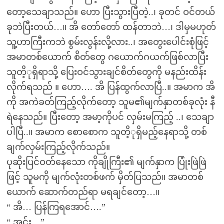
တော့သေချာသည်။ ဟော ပြီးသွားပြီတဲ့..၊ ခုတင် ဝင်တယ်
ခုဘဲပြီးတယ်…။ အိ တော်တော် ထန်တာဘဲ…၊ ဒါမှမဟုတ်
သူ့ဟာကြီးကဘဲ စွမ်းလွန်းလို့လား..၊ အတွေးပေါင်းစုံဖြင့်
အမာတစ်ယောက် စိတ်တွေ ဂယောက်ဂယက်ဖြစ်လာပြီး
သူတိ့ုရှိရာသို့ ပြေးဝင်သွားချင်စိတ်တွေကို မနည်းထိန်း
လိုက်ရသည် ။ ဟော…. အိ ပြန်ထွက်လာပြီ..။ အမာက အိ
ကို အကဲခတ်ကြည့်လိုက်တော့ သူမ၏မျက်နှာတစ်ခုလုံး နီ
ရဲနေသည်။ ပြီးတော့ အမာ့ကိုပင် လှမ်းမကြည့် ..၊ သေချာ
ပါပြီ..။ အမာက စောစောက သူတိ့ုရှိမည့်နေရာသို့ တစ်
ချက်လှမ်းကြည့်လိုက်သည်။
ပုဆိုးပြင်ဝတ်နေသော ကိုချိုကြီး၏ မျက်နှာက ပြုံးဖြဲဖြဲ
ဖြင့် သူမကို မျက်လုံးတစ်ဖက် မှိတ်ပြသည်။ အမာတစ်
ယောက် ဆောက်တည်ရာ မရချင်တော့…။
“ အိ… ပြန်ကြရအောင်….”
“ အင်း…”