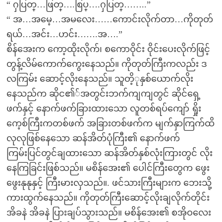
“ ႁပြတ္…ဖြတ္….စြပ္….ႁပြတ္……..”
“ အ…အမေ့…အမလေး……ကောင်းလိုက်တာ…ကိုတုတ်
ရယ်…အင်း…ဟင်း…….အ….”
စိန်အေးက ကော့ထိုးလိုက်၊ စကောဝိုင်း ဝိုင်းပေးလိုက်ဖြင့်
တွန့်လိမ်ကောက်ကွေးနေသည်။ ကိုတုတ်ကြီးကလည်း ဒ
လကြမ်း ဆောင့်လိုးနေသည်။ သူတိ့ုနှစ်ယောက်လိုး
နေသည်က ဆိုင၏်အတွင်းဘက်ကျကျတွင် ဆိုင်ရှေ့
ဖက်နှင့် နောက်ဖက်ခြားထားသော လူတစ်ရပ်ကျော် ရှိုး
ကေ့စ်ကြီးကတစ်ဖက် အခြားတစ်ဖက်က မျက်နှာကြက်ထိ
လုလုဖြစ်နေသော ဆန်အိတ်ပုံကြီး၏ နောက်ဖက်
ကြမ်းပြင်တွင်ချထားသော ဆန်အိတ်နှစ်လုံးကြားတွင် လိုး
နေကြခြင်းဖြစ်သည်။ မစိန်အေး၏ ပေါင်ကြီးတွေက ဖွေး
ဖွေးနုနုနှင့် ကြီးမားလှသည်။. ဖင်သားကြီးများက ဘေးသို့
ကားထွက်နေသည်။ ကိုတုတ်ကြီးဆောင့်လိုးချလိုက်တိုင်း
အိခနဲ အိခနဲ ပြားချပ်သွားသည်။ မစိန်အေး၏ စအိုဝလေး