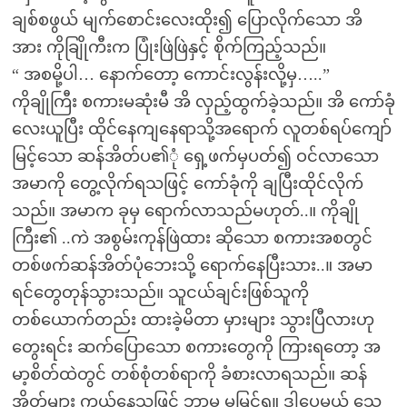
ချစ်စဖွယ် မျက်စောင်းလေးထိုး၍ ပြောလိုက်သော အိ
အား ကိုချြိုကီးက ပြုံးဖြဲဖြဲနှင့် စိုက်ကြည့်သည်။
“ အစမို့ပါ… နောက်တော့ ကောင်းလွန်းလို့မှ…..”
ကိုချိုကြီး စကားမဆုံးမီ အိ လှည့်ထွက်ခဲ့သည်။ အိ ကော်ခုံ
လေးယူပြီး ထိုင်နေကျနေရာသို့အရောက် လူတစ်ရပ်ကျော်
မြင့်သော ဆန်အိတ်ပ၏ုံ ရှေ့ဖက်မှပတ်၍ ဝင်လာသော
အမာကို တွေ့လိုက်ရသဖြင့် ကော်ခုံကို ချပြီးထိုင်လိုက်
သည်။ အမာက ခုမှ ရောက်လာသည်မဟုတ်..။ ကိုချို
ကြီး၏ ..ကဲ အစွမ်းကုန်ဖြဲထား ဆိုသော စကားအစတွင်
တစ်ဖက်ဆန်အိတ်ပုံဘေးသို့ ရောက်နေပြီးသား..။ အမာ
ရင်တွေတုန်သွားသည်။ သူငယ်ချင်းဖြစ်သူကို
တစ်ယောက်တည်း ထားခဲ့မိတာ မှားများ သွားပြီလားဟု
တွေးရင်း ဆက်ပြောသော စကားတွေကို ကြားရတော့ အ
မာ့စိတ်ထဲတွင် တစ်စုံတစ်ရာကို ခံစားလာရသည်။ ဆန်
အိတ်များ ကွယ်နေသဖြင့် ဘာမှ မမြင်ရ။ ဒါပေမယ့် သေ