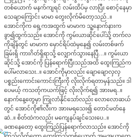
တစ်ယောက် မနက်ကျရင် လမ်းထိပ်မှ လာပြီး စောင့်နေမှာ
သေချာကြောင်း မာမာ တွေးလိုက်မိတော့သည်..။
အောင်ကိုက ရှေ့ကအထွက် မာမာက သူ့နောက်နားက
ခွာ၍ထွက်သည်။ အောင်ကို ကွမ်းယာဆိုင်ပေါ်သို့ တက်လ
ကိုချိန်တွင် မာမာက မှောင်ရိပ်ထဲမှနေ၍ လမ်းတစ်ဖက်
ခြမ်းရှိ ကားဂိတ်ရှိရာသို့ လျှောက်သွားနေပြီ…။ ကွမ်းယာ
ဆိုင်သို့ အောင်ကို ပြန်ရောက်ပြီးသည်အထိ ထွေးကြည်က
ပေါ်မလာသေး..။ အောင်ကိုမှာလည်း ချောချောလှလှ
ပစ္စည်းကောင်းကောင်းကြီးကို လိုးလိုက်ရတာမှန်သည်။ ဒါ
ပေမယ့် ကသတ်ုကယက်ဖြင့် လိုးလိုက်ရ၍ အားမရ..။
နောက်နေ့တွေမှာ ကြုလာံနိုင်သော်လည်း လောလောဆယ်
တွင် အောင်ကို၏လီးက အားမရသေး၍ တောင်မတ်နေ
ဆဲ..။ စိတ်ထဲကလည်း မကျေနပ်ချင်သေးပေ..။
ခဏနေတော့ ထွေးကြည်ပြန်ရောက်လာသည်။ အောင်ကို
ကြည့်လိုက်တော့ ထွေးကြည်တစ်ယောက် အမူအယာတွေ