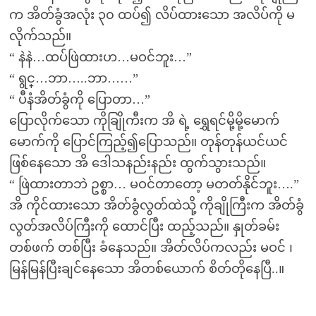
က အိတ်ခွံအလုံး ၃၀ ထပ်၍ လိပ်ထားသော အလိပ်ကို မ
လိုက်သည်။
“ နဲနဲ…ထပ်ဖြဲထားဟ…မဝင်ဘူး…”
“ ရွင္…ဘာ…..ဘာ……”
“ ပီနံအိတ်ခွံကို ပြောတာ…”
ပြောလိုက်သော ကိုချြိုကီးက အိ ရဲ့ ရွှေရင်မို့မို့မောက်
မောက်ကို ပြောင်ကြည့်၍ပြောသည်။ တုန်တုန်ယင်ယင်
ဖြစ်နေသော အိ ဒေါသနည်းနည်း ထွက်သွားသည်။
“ ဖြဲထားတာဘဲ ဥစ္စာ… မဝင်တာတော့ မတတ်နိုင်ဘူး….”
အိ ကိုင်ထားသော အိတ်ခွံလွတ်ထဲသို့ ကိုချိုကြီးက အိတ်ခွံ
လွတ်အလိပ်ကြီးကို ထောင်ပြီး ထည့်သည်။ နှုတ်ခမ်း
တစ်ဖက် တစ်ပြီး ခံနေသည်။ အိတ်လိပ်ကလည်း မဝင် ၊
မြန်မြန်ပြီးချင်နေသော အိတစ်ယောက် စိတ်တိုနေပြီ..။