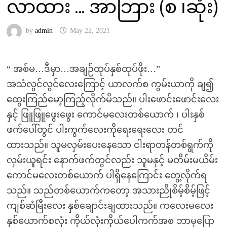
လာထား … အာဘြား (စ ၊ဆုံး)
by
admin
May 22, 2021
“ အစ်မ…ဒီမှာ…အချဉ်ထုပ်နှစ်ထုပ်ဖိုး…”
အသံလွင်လွင်လေးကြောင့် ယာလက်စ ကွမ်းယာကို ချ၍
ထွေးကြည်မော့ကြည့်လိုက်မိသည်။ ပါးဖောင်းဖောင်းလေး
နှင့် ဖြူဖြူဖွေးဖွေး ကောင်မလေးတစ်ယောက် ၊ ပါးနှစ်
ဖက်ပေါ်တွင် ပါးကွက်လေးကိုရေးရေးလေး တင်
ထားသည်။ သူမလှမ်းပေးနေသော ငါးရာတန်တစ်ရွက်ကို
လှမ်းယူရင်း နောက်ဖက်တွင်လည်း သူမနှင့် မတိမ်းမယိမ်း
ကောင်မလေးတစ်ယောက် ပါရှိနေကြောင်း တွေ့လိုက်ရ
သည်။ သည်တစ်ယောက်ကတော့ အသားညိုစိမ့်စိမ့်ဖြင့်
ကျစ်ဆံမြီးလေး နှစ်ချောင်းချထားသည်။ ကလေးမလေး
နှစ်ယောက်စလုံး ကိုယ်လုံးကိုယ်ပေါကက်အစ ဘာမှပြော