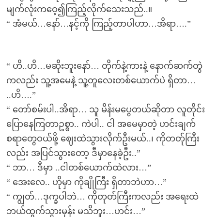
မျက်လုံးကဝေ့၍ကြည့်လိုက်သေးသည်..။
“ အံမယ်…နော်…နင့်ကို ကြည့်တာပါဟာ…အိရာ….”
“ ဟိ..ဟိ…မဆိုးဘူးနော်… တိုက်နဲ့ကားနဲ့ နောက်ဆက်တွဲ
ကလည်း သူ့အမေနဲ့ သူ့တူလေးတစ်ယောက်ပဲ ရှိတာ…
..ဟိ….”
“ တော်စမ်းပါ..အိရာ… သူ မိန်းမပွေတယ်ဆိုတာ လူတိုင်း
ပြောနေကြတာဥစ္စာ.. ကဲပါ.. ငါ အမေမှာတဲ့ ဟင်းချက်
စရာတွေဝယ်ဖို့ ဈေးထဲသွားလိုက်ဦးမယ်..၊ ကိုတတ်ုကြီး
လည်း အပြင်သွားတော့ ဒီမှာနေခဲ့ဦး..”
“ ဘာ… ဒီမှာ ..ငါတစ်ယောက်ထဲလား…”
“ အေးလေ.. ဟိုမှာ ကိုချိုကြီး ရှိတာဘဲဟာ…”
“ ကျွတ်…ဒုက္ခပါဘဲ… ကိုတုတ်ကြီးကလည်း အရေးထဲ
ဘယ်ထွက်သွားမှန်း မသိဘူး…ဟင်း…”