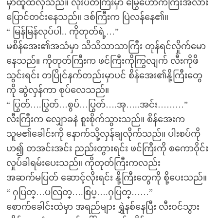
မှာထူထဲလှသည်။ လုံးပတ်ကြီးမှာ မြွေဟောက်ကြီးအလား
ပြောင်တင်းနေသည်။ ဒစ်ကြီးက ပြဲလန်နေ၏။
“ မြန်မြန်လုပ်ပါ.. ကိုတုတ်ရဲ့…”
မစိန်အေး၏အသံမှာ သိသိသာသာကြီး တုန်ရင်လှိုက်မော
နေသည်။ ကိုတုတ်ကြီးက ဖင်ကြီးကိုကြွလျက် လီးကိုဖိ
သွင်းရင်း တပြိုင်နက်တည်းမှာပင် စိန်အေး၏နို့ကြီးတွေ
ကို ဆွဲလှန်ကာ စုပ်လေသည်။
“ ပြွတ်….ပြွတ်…စွပ်…ပြွတ်….အု…..အင်း………”
လီးကြီးက လျှောခနဲ စူးစိုက်သွားသည်။ စိန်အေးက
သူမ၏ခေါင်းကို နောက်သို့လှန်ချလိုက်သည်။ ပါးစပ်ကို
ဟ၍ တအင်းအင်း ညည်းတွားရင်း ဖင်ကြီးကို စကောဝိုင်း
လှုပ်ခါရမ်းပေးသည်။ ကိုတုတ်ကြီးကလည်း
အဆက်မပြတ် ဆောင့်လိုးရင်း နို့ကြီးတွေကို စို့ပေးသည်။
“ ႁပြတ္…ပလြတ္….စြပ္….ႁပြတ္……”
စောက်ခေါင်းထဲမှာ အရည်များ ရွှဲနစ်နေပြီး လီးဝင်သွား