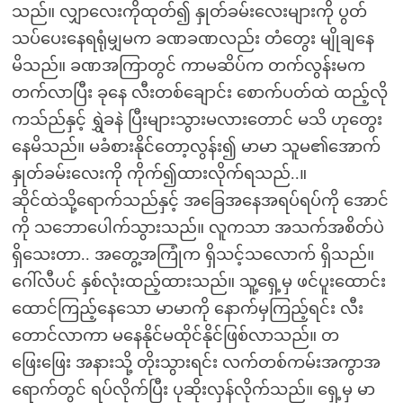
သည်။ လျှာလေးကိုထုတ်၍ နှုတ်ခမ်းလေးများကို ပွတ်
သပ်ပေးနေရရုံမျှမက ခဏခဏလည်း တံတွေး မျိုချနေ
မိသည်။ ခဏအကြာတွင် ကာမဆိပ်က တက်လွန်းမက
တက်လာပြီး ခုနေ လီးတစ်ချောင်း စောက်ပတ်ထဲ ထည့်လို
ကသ်ည်နှင့် ရွှဲခနဲ ပြီးများသွားမလားတောင် မသိ ဟုတွေး
နေမိသည်။ မခံစားနိုင်တော့လွန်း၍ မာမာ သူမ၏အောက်
နှုတ်ခမ်းလေးကို ကိုက်၍ထားလိုက်ရသည်..။
ဆိုင်ထဲသို့ရောက်သည်နှင့် အခြေအနေအရပ်ရပ်ကို အောင်
ကို သဘောပေါက်သွားသည်။ လူကသာ အသက်အစိတ်ပဲ
ရှိသေးတာ.. အတွေ့အကြုံက ရှိသင့်သလောက် ရှိသည်။
ဂေါ်လီပင် နှစ်လုံးထည့်ထားသည်။ သူ့ရှေ့မှ ဖင်ပူးထောင်း
ထောင်ကြည့်နေသော မာမာကို နောက်မှကြည့်ရင်း လီး
တောင်လာကာ မနေနိုင်မထိုင်နိုင်ဖြစ်လာသည်။ တ
ဖြေးဖြေး အနားသို့ တိုးသွားရင်း လက်တစ်ကမ်းအကွာအ
ရောက်တွင် ရပ်လိုက်ပြီး ပုဆိုးလှန်လိုက်သည်။ ရှေ့မှ မာ