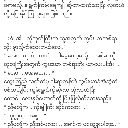
စရာမလို..။ ရွက်ကြမ်းရေကျို ဆိုတာထက်သာပြီး လှတယ်
လို့ ပြောနိုင်ကြသူများ ဖြစ်သည်။
“ ဟဲ့..အိ…ကိုတုတ်ကြီးက သူ့အတွက် ကွမ်းယာတစ်ရာ
ဘိုး မှာလိုက်သေးတယ်လေ..”
“ အေး…ဟုတ်သားဘဲ… ငါမေ့တော့မလို့….အစ်မ..ကို
တုတ်ကြီးအတွက် ကွမ်းယာ တစ်ရာဘိုး ယာပေးပါအုံး…”
“ အော်….အေးအေး….”
ထွေးကြည် လက်ထဲမှ ငါးရာတန်ကို ကွမ်းယာခုံအံဆွဲထဲ
ပစ်ထည့်ပြီး ကွမ်းရွက်ကိုဆွဲကာ ထုံးသုတ်ပြီး
ကောင်မလေးနှစ်ယောက်ကို ပြုံးပြလိုက်သေးသည်။
“ ညီမတို့က .. ကိုချိုကြီး ဆိုင်ကလား…”
“ ဟုတ္တယ္…အစ္မ…”
“ ညီမတို့က ညီအစ်မလား… အရင်က မတွေ့ဖူးပါဘူး…”