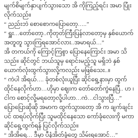
မျက်စိမျက်နှာပျက်သွားသော အိ ကိုကြည့်ရင်း အမာ ပြုံး
လိုက်သည်။
“ ညည်းဘဲ စောစောကပြောတော့…..”
“ ရှူး…တော်တော့..ကိုတုတ်ကြီးပြန်လာတော့မှ နှစ်ယောက်
အတူတူ သွားကြရအောင်လား..အမာရယ်…”
အိ တကယ်ကို ကြောင့်ကြစွာ ပြောနေကြောင်း အမာ သိ
သည်။ ဆိုင်တွင် ဘယ်သူမှ ရောင်းမည့်သူ မရှိဘဲ နှစ်
ယောက်လုံးထွက်သွားလို့ကလည်း မဖြစ်သေး..။
“ ကဲပါ အိရယ်…. ခုံတစ်လုံးယူပြီး ဆိုင်ရှေ့နားမှာ ထွက်
ထိုင်နေလိုက်ဟာ…ဟိုမှာ ဈေးက တော်တော်ကွဲနေပြီ.. ဟ ၊
ငါက စောင့်လို့မရတော့လို့ပါဟာ…ကဲ…ငါသွားပြီ…”
ပြောပြောဆိုဆို အမာက ထွက်သွားတော့ အိ က ချက်ချင်း
ပင် ထရပ်လိုက်ပြီး သူမထိုင်နေသော ကော်ခုံလေးကို မကာ
ဆိုင်ရှေ့ထွက်ရန် ပြင်လိုက်သည်။
“ အိအိရေ… ဒီမှာ ပီနံအိတ်ခွံတွေ သိမ်းရအောင်…”