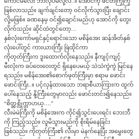
ကောင်မလေး ဘာလုပ်မလို့လဲ..။ အောင်ကို ဖင်တကြွကြွ
ဖြစ်လာသည်။ ချက်ချင်းတော့ ဝင်လိုက်သွားပြီး ချောင်း
လို့မဖြစ်။ ခဏနေမှ ဝင်၍ချောင်းမည်ဟု အောင်ကို တွေး
လိုက်သည်။ ဆိုင်ထဲတွင်တော့…
နှစ်လုံးကော်မရှင်နှင့်ရောင်းသော မစိန်အေး ဆန်အိတ်နှစ်
လုံးပေါ်တွင် ကားယားကြီး ဖြဲထိုင်ကာ
ကိုတုတ်ကြီးက ဒူးထောက်လိုးနေသည်။ နီကျင့်ကျင့်
မီးလုံးက ခပ်ဝေးဝေးတွင် ရှိနေပေမယ့် သဲသဲကွဲကွဲ မြင်နေ
ရသည်။ မစိန်အေး၏စောက်ဖုတ်ကြီးမှာ ဧရာမ ဖောင်း
ဖောင်းကြီး..။ ပင့်လှန်ထားသော ဘရာစီယာကြားက ထွက်
ပေါ်နေသည့် နို့ကြီးတွေမှာလည်း ဖောင်းတင်း၍နေသည်။
“စိတ္ညစ္လိုက္တာဟယ္….”
လီးမဲမဲကြီးကို မစိန်အေးက ကိုင်၍သွင်းပေးရင်း ဘေးဘီ
ကို ကြည့်သည်။ လူမိသွားမည်ကို စိုးရိမ်နေခြင်း
ဖြစ်သည်။ ကိုတုတ်ကြီး၏ လီးမှာ မဲနက်နေပြီး အမွှေးတွေ