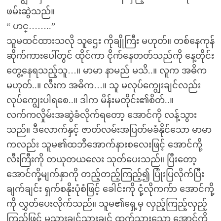
ဖမ်းဆွဲသည်။
“ ဟင္……..”
သူမထင်ထားသလို သူဌေး ကိုချိုကြီး မဟုတ်။ တစ်နေကုန်
ဆိုက်ကားပေါ်တွင် ထိုင်ကာ ငိုက်နေတတ်သည်ကို နေ့တိုင်း
တွေ့နေရသည့်သူ…။ မာမာ နာမည် မသိ..။ လူက အဓိက
မဟုတ်..။ လီးက အဓိက…။ သူ မလုပ်ကျွေးချင်လည်း
လုပ်ကျွေးပါရစေ..။ ဒါက မိန်းမတိုင်း၏စိတ်..။
လက်ကလှိုမ်းအဆွဲခံလိုက်ရတော့ အောင်ကို လန့်သွား
သည်။ ဒီလောက်နှင့် ဇာတ်လမ်းအပြတ်မခံနိုင်သော မာမာ
ကလည်း သူမ၏ထဘီအောက်နားစလေးဖြင့် အောင်ကို့
လီးကြီးကို တယုတယလေး သုတ်ပေးသည်။ ပြီးတော့
အောင်ကို့မျက်နှာကို တည့်တည့်ကြည့်၍ ပြုံးပြလိုက်ပြီး
ချက်ချင်း ရှက်စနိုးပုံစံဖြင့် ခေါင်းကို ငုံ့လိုကက်ာ အောင်ကို့
ကို လွှတ်ပေးလိုက်သည်။ သူမ၏ရှေ့မှ လှည့်ကြည့်လှည့်
ကြည့်ဖြင့် မသွားချင်သွားချင် ထွက်သွားသော အောင်ကို