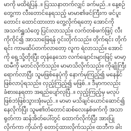
မာကို မထိရဲပြန်..။ ပြဿနာတက်လျှင် ခက်မည်..။ နေ့စဉ်
တွေ့ကာ လီးတောင်နေရသည့် မာမာ၏ဖင်ကြီးက ဖင်ပူး
တောင်း ထောင်ထားတာ တွေ့လိုက်ရတော့ အောင်ကို
အသက်ရှူသံတွေ ပြင်းလာသည်။ လက်တစ်ဖက်ဖြင့် လီး
ကိုကိုင်၍ အာသာဖြေရန် ဂွင်းတိုက်သည်။ တိုက်ရင်း တိုက်
ရင်း ကာမဆိပ်တက်လာတော့ လူက ရဲလာသည်။ အောင်
ကို ရှေ့သို့တိုးပြီး တုန်နေသော လက်ချောင်းများဖြင့် မာမာ့
ထမီကို မတင်လိုက်သည်။ မာမာသိလိုက်သည်။ ကိုချိုကြီး
ရောက်လာပြီး သူမဖြစ်နေပုံကို နောက်မှကြည့်၍ မနေနိုင်
ဖြစ်လာပုံရသည်။ လှည့်ကြည့်၍ မဖြစ်..။ ဒီမှာကလည်း
ခံစားနေရတာ အရည်ပျော်လုပြီ..။ လှည့်ကြည့်မှ မလုပ်
ဖြစ်ဘဲဖြစ်သွားအုံးမည်..။ မာမာ မသိချင်ယောင်ဆောင်၍
နေလိုက်ပြီး သူမ၏တံတောင်ဆစ်လေးနှစ်ဖက်ကို အသာ
ရုတ်ကာ ဆန်အိတ်ပေါ်တွင် ထောက်လိုက်ပြီး အားပြု
လိုက်ကာ ကိုယ်ကို တောင့်ထားလိုက်သည်။ ထဘီက ခါး