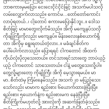
ဘာစကားမှမပြော၊ ငေးငေးငိုင်ငိုင်ဖြင့် အသက်မပါသလို
လမ်းလျှောက်လာသည်။ ကောင်မ…တော်တော်ကောင်း
လာပုံရတယ်..၊ ငါ့တောင် စကားမပြောနိုင်ဘူး..။ ဒေါသ
စိတ်ဖြင့် မာမာတွေးလိုက်မိသည်။ အိကို မကျေနပ်သလို
ကိုချိုကြီးကိုလည်း မကျေနပ်။ မိန်းခလေးနှစ်ယောက်ရှိ
တာ အိကိုမှ ရွေးရတယ်တဲ့လား..။ မခံချင်စိတ်က
ပေါ်ပေါက်လာသည်။ ပြောရရင် ငါကတောင် အိထက်
ကိုယ်လုံးပိုလှသေးတယ်။ တင်သားရင်သားတွေ ဘာပဲယှဉ်
ယှဉ် ငါကတောင် သာသေးတယ်။ ငါနဲ့ မတွေ့သေးလို့ပါ။
တွေ့လို့များတော့ ကိုချိုကြီး အိကို မေ့သွားရမယ်။ မာ
မာ..စိတ်ထဲမှ ကြိမ်းနေမိသည်။ အသက်၂၀ မပြည့်သေး
သော်လည်း မာမာက ရည်းစား ၆ယောက်ထားခဲ့ပြီးပြီ။
ရည်းစား ၅ယောက်နဲ့က ရည်းစားမက နေခဲ့ပြီးပြီ။
စိတ်ကြိုက်မဟုတ်လို့ အားလုံးကို အဆက်ဖြတ်ခဲ့သည်။