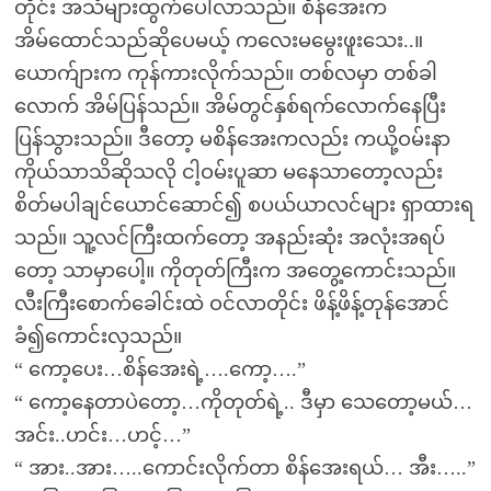
တိုင်း အသံများထွက်ပေါ်လာသည်။ စိန်အေးက
အိမ်ထောင်သည်ဆိုပေမယ့် ကလေးမမွေးဖူးသေး..။
ယောက်ျားက ကုန်ကားလိုက်သည်။ တစ်လမှာ တစ်ခါ
လောက် အိမ်ပြန်သည်။ အိမ်တွင်နှစ်ရက်လောက်နေပြီး
ပြန်သွားသည်။ ဒီတော့ မစိန်အေးကလည်း ကယို့ဝမ်းနာ
ကိုယ်သာသိဆိုသလို ငါ့ဝမ်းပူဆာ မနေသာတော့လည်း
စိတ်မပါချင်ယောင်ဆောင်၍ စပယ်ယာလင်များ ရှာထားရ
သည်။ သူ့လင်ကြီးထက်တော့ အနည်းဆုံး အလုံးအရပ်
တော့ သာမှာပေါ့။ ကိုတုတ်ကြီးက အတွေ့ကောင်းသည်။
လီးကြီးစောက်ခေါင်းထဲ ဝင်လာတိုင်း ဖိန့်ဖိန့်တုန်အောင်
ခံ၍ကောင်းလှသည်။
“ ကော့ပေး…စိန်အေးရဲ့….ကော့….”
“ ကော့နေတာပဲတော့…ကိုတုတ်ရဲ့.. ဒီမှာ သေတော့မယ်…
အင်း..ဟင်း…ဟင့်…”
“ အား..အား…..ကောင်းလိုက်တာ စိန်အေးရယ်… အီး…..”