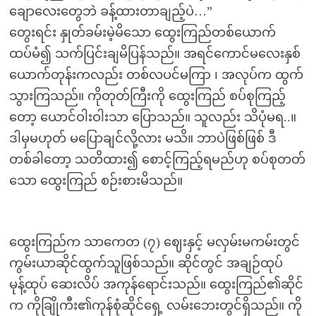
ချောလေးတွေဘဲ ခန့်ထားတာချည့်ပဲ…”
တွေးရင်း နှုတ်ခမ်းမဲ့မိသော ထွေးကြည်တစ်ယောက်
ထပ်မံ၍ သက်ပြင်းချမိပြန်သည်။ အရင်ကောင်မလေးနှစ်
ယောက်တုန်းကလည်း တစ်လပင်မကြာ ၊ အလုပ်က ထွက်
သွားကြသည်။ ကိုတုတ်ကြီးကို ထွေးကြည် စပ်စုကြည့်
တော့ ယောင်ဝါးဝါးသာ ပြောသည်။ သူလည်း သိပုံမရ..။
ဒါမှမဟုတ် မပြောချင်လို့လား မသိ။ ဘာပဲဖြစ်ဖြစ် ဒီ
တစ်ခါတော့ သတိထား၍ စောင့်ကြည့်ရမည်ဟု စပ်စုတတ်
သော ထွေးကြည် စဉ်းစားမိသည်။
ထွေးကြည်က သာကေတ (၇) ဈေးနှင့် မလှမ်းမကမ်းတွင်
ကွမ်းယာဆိုင်ထွက်သူဖြစ်သည်။ ဆိုင်တွင် အချဉ်ထုပ်
မုန့်ထုပ် ဆေးလိပ် အကုန်ရောင်းသည်။ ထွေးကြည်၏ဆိုင်
က ကိုချြိုကီး၏ကုန်စုံဆိုင်ရှေ့ လမ်းဘေးတွင်ရှိသည်။ ကို