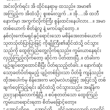
အင်းလိုက်ရင်း အိ ထိုင်နေရာမှ ထသည်။ အမာ၏
အကြည့်က အိထံသိ့ု စူးစမ်းလျှက် ..။ အို….အိ ထဘီ
နောက်မှာ အကွက်လိုက်ကြီး စွန်းထင်းနေပါလား…။ အမာ
တစ်ယောက် စိတ်နဲ့လူ နဲ့ မကပ်ချင်တော့..။
နှစ်လုံးကော်မရှင်နှင့်ရောင်းသော မစိန်အေးတစ်ယောက်
သုတသ်ုတ်ပြာပြာဖြင့် ကိုချိုကြီး၏ဆိုင်ထဲသို့ ဝင်သွား
သည်ကို ထွေးကြည်တွေ့လိုက်ရသည်။ ကွမ်းယာနေရင်း
လှည့်ကြည့်လိုက်တော့ ဆိုင်က ပိတ်ထားပြီ..။ တံခါးက
ပျဉ်ချပ်တွေထောင်စီပြီး ပိတ်ရသည့်တံခါး..။ နောက်ဆုံး
သော့ခတ်ပိတ်ရမည့် ပျဉ်တစ်ပြားသာ ပိတ်ဖို့ ကျန်သည်။
ထိုအပေါက်မှ စိန်အေးက မလုံမလဲဟန်ဖြင့် အပြင်သို့ တစ်
ချက်ဝေ့ကြည့်ရင်း ဆိုင်ထဲသို့ ဝင်သွားသည်။ အချိန်က
ည(၇)နာရီလောက်ရှိပြီ..။ စပ်စုတတ်သော ထွေးကြည်
ကွမ်းယာရောင်းရတာ စိတ်မဖြောင့်တော့။
“ အောင်ကိုရေ… အောင်ကို… ဆိုင်ခဏလောက် လာထိုင်