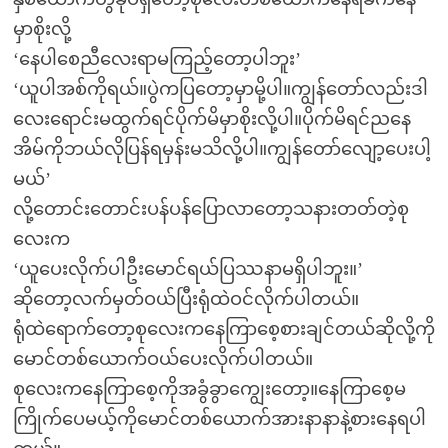
မှာစိုးလို့
‘နေပါစေညီလေးရာမကြည့်တော့ပါဘူး’
‘ယူပါအစ်ကိုရယ်။ပွဲကပြတော့မှာမို့ပါ။ကျွန်တော်လည်းဒါ
လေးရောင်းမထွက်ရင်ပိုက်မိမှာစိုးလို့ပါ။ပိုက်မိရင်ညနေ
အိမ်ကိုဘယ်လိုပြန်ရမှန်းမသိလို့ပါ။ကျွန်တော်လျော့ပေးပါ့
မယ်’
လို့တောင်းတောင်းပန်ပန်ပြောလာတော့သနားတတ်တဲ့စု
လေးက
‘ယူပေးလိုက်ပါဦးမောင်ရယ်ပြဿနာမရှိပါဘူး။’
ဆိုတော့လက်မှတ်ဝယ်ပြီးရုံထဲဝင်လိုက်ပါတယ်။
ရုံထဲရောက်တော့စုလေးကနေကြာစေ့စားချင်တယ်ဆိုလို့ကို
မောင်တစ်ယောက်ဝယ်ပေးလိုက်ပါတယ်။
စုလေးကနေကြာစေ့ကိုအခွံခွာကျွေးတော့။နေကြာစေ့မ
ကြိုက်ပေမယ့်ကိုမောင်တစ်ယောက်အားနာနာနဲ့စားနေရပါ