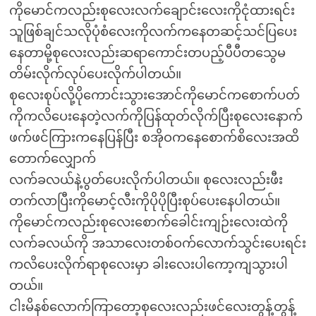
ကိုမောင်ကလည်းစုလေးလက်ချောင်းလေးကိုငုံထားရင်း
သူဖြစ်ချင်သလိုပုံစံလေးကိုလက်ကနေတဆင့်သင်ပြပေး
နေတာမို့စုလေးလည်းဆရာကောင်းတပည့်ပီပီတသွေမ
တိမ်းလိုက်လုပ်ပေးလိုက်ပါတယ်။
စုလေးစုပ်လို့ပိုကောင်းသွားအောင်ကိုမောင်ကစောက်ပတ်
ကိုကလိပေးနေတဲ့လက်ကိုပြန်ထုတ်လိုက်ပြီးစုလေးနောက်
ဖက်ဖင်ကြားကနေပြန်ပြီး စအိုဝကနေစောက်စိလေးအထိ
တောက်လျှောက်
လက်ခလယ်နဲ့ပွတ်ပေးလိုက်ပါတယ်။ စုလေးလည်းဖီး
တက်လာပြီးကိုမောင့်လီးကိုပိုပိုပြီးစုပ်ပေးနေပါတယ်။
ကိုမောင်ကလည်းစုလေးစောက်ခေါင်းကျဉ်းလေးထဲကို
လက်ခလယ်ကို အသာလေးတစ်ဝက်လောက်သွင်းပေးရင်း
ကလိပေးလိုက်ရာစုလေးမှာ ခါးလေးပါကော့ကျသွားပါ
တယ်။
ငါးမိနစ်လောက်ကြာတော့စုလေးလည်းဖင်လေးတွန့်တွန့်