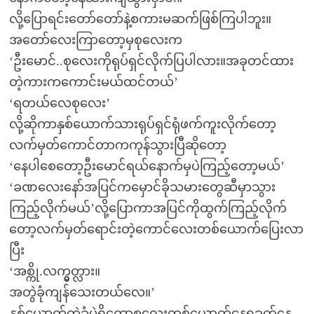
လို့ပြောရင်းတော်တော်နဲ့စကားမဆက်ဖြစ်ကြပါဘူး။
အတော်လေးကြာတော့မှစုလေးက
‘ဦးမောင်..စုလေးကိုရုပ်ရှင်လိုက်ပြပါလား။အခုတင်ထား
တဲ့ကားကကောင်းမယ်ထင်တယ်’
‘ရတယ်လေစုလေး’
လို့ဆိုကာနှစ်ယောက်သားရုပ်ရှင်ရုံဖက်ကူးလိုက်တော့
လက်မှတ်ကောင်တာကကုန်သွားပြီဆိုတော့
‘နေပါစေတော့ဦးမောင်ရယ်နောက်မှပဲကြည့်တော့မယ်’
‘ခဏလေးနော်အပြင်ကမှောင်ခိုသမားတွေဆီမှာသွား
ကြည့်လိုက်မယ်’လို့ပြောကာအပြင်ကိုထွက်ကြည့်လိုက်
တော့လက်မှတ်ရောင်းတဲ့ကောင်လေးတစ်ယောက်ပြေးလာ
ပြီး
‘အစ္ကို.လက္မွတ္လား။
အတွဲခုံကျန်သေးတယ်လေ။’
နှစ်ယောက်တွဲခုံပဲရှိတော့စုလေးတစ်ယောက်နေရခက်နေ