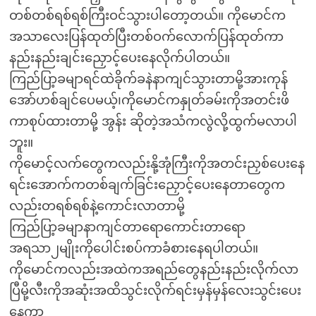
တစ်တစ်ရစ်ရစ်ကြီးဝင်သွားပါတော့တယ်။ ကိုမောင်က
အသာလေးပြန်ထုတ်ပြီးတစ်ဝက်လောက်ပြန်ထုတ်ကာ
နည်းနည်းချင်းညှောင့်ပေးနေလိုက်ပါတယ်။
ကြည်ပြာ့ခမျာရင်ထဲခိုက်ခနဲနာကျင်သွားတာမို့အားကုန်
အော်ဟစ်ချင်ပေမယ့်၊ကိုမောင်ကနှုတ်ခမ်းကိုအတင်းဖိ
ကာစုပ်ထားတာမို့ အွန်း ဆိုတဲ့အသံကလွဲလို့ထွက်မလာပါ
ဘူး။
ကိုမောင့်လက်တွေကလည်းနို့အုံကြီးကိုအတင်းညှစ်ပေးနေ
ရင်းအောက်ကတစ်ချက်ခြင်းညှောင့်ပေးနေတာတွေက
လည်းတရစ်ရစ်နဲ့ကောင်းလာတာမို့
ကြည်ပြာ့ခမျာနာကျင်တာရောကောင်းတာရော
အရသာ၂မျိုးကိုပေါင်းစပ်ကာခံစားနေရပါတယ်။
ကိုမောင်ကလည်းအထဲကအရည်တွေနည်းနည်းလိုက်လာ
ပြီမို့လီးကိုအဆုံးအထိသွင်းလိုက်ရင်းမှန်မှန်လေးသွင်းပေး
နေကာ