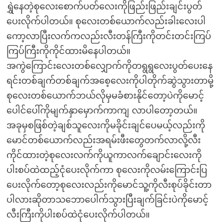
ရွှဲနေတဲ့စုလေးစောက်ပတ်လေးကိုဖြည်းဖြည်းချင်းပွတ်
ပေးလိုက်ပါတယ်။ စုလေးတစ်ယောက်လည်းခါးလေးပါ
ကော့လာပြီးလက်ကလည်းလီးတန်ကြီးကိုတင်းတင်းကြပ်
ကြပ်ကြီးကိုကိုင်ထားမိနေပါတယ်။
အကွဲကြောင်းလေးတစ်လျှောက်ကိုတရွရွလေးပွတ်ပေးနေ
ရင်းတစ်ချက်တစ်ချက်အစေ့လေးကိုပါတိုက်ဆွဲသွားတာမို့
စုလေးတစ်ယောက်ဘယ်လိုမှမခံစားနိုင်တော့ပဲကိုမောင့်
ပေါင်ပေါ်ကိုမျက်နှာမှောက်ကာကျ လာပါတော့တယ်။
အခုမှစဖြစ်တဲ့ချစ်သူလေးကိုမခိုင်းချင်ပေမယ့်လည်းကို
မောင်တစ်ယောက်လည်းအရမ်းဖီးတွေတက်လာလို့လီး
ကိုင်ထားတဲ့စုလေးလက်ကိုယူကာလက်ချောင်းလေးကို
ပါးစပ်ထဲထည့်ငုံပေးလိုက်ကာ စုလေးကိုလမ်းကြောင်းပြ
ပေးလိုက်တော့စုလေးလည်းကိုမောင်သူ့ကိုလီးစုပ်ခိုင်းတာ
ပါလားဆိုတာသဘောပေါက်သွားပြီးချက်ခြင်းပဲကိုမောင့်
လီးကြီးကိုပါးစပ်ထဲငုံပေးလိုက်ပါတယ်။