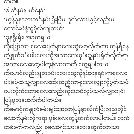
တယ်။
‘ဒါဆိုနမ်းမယ်နော်’
‘ဟွန်ခုနလေးတင်နမ်းပြီးပြီမဟုတ်လား။ခွင့်လည်းမ
တောင်းပဲနဲ့သူဗိုလ်ကျတယ်’
‘ခုနရိုးရိုး။အခုကရှယ်’
လို့ပြောကာ စုလေးမျက်နှာလေးဆွဲမော့လိုက်ကာ တုန်ရီနေ
တဲ့နှုတ်ခမ်းပါးလေးကိုအသာလေးစုပ်ယူနမ်းရှိုက်လိုက်ရာ
အသားလေးတွေပါတုန်လာတာကို တွေ့ရပါတယ်။
ကိုမောင်လည်းနှုတ်ခမ်းလေးတွေကိုနမ်းနေရင်းကစုလေး
ပါးစပ်ထဲသူ့လျှာလေးထိုးထည့်ကာစုလေးလျှာကိုပွတ်သပ်
ပေးလိုက်တော့စုလေးလည်းကိုမောင်လုပ်သလိုလျှာချင်း
ပြန်ပွတ်ပေးလိုက်ပါတယ်။
ကိုမောင့်ကနှုတ်ခမ်းချင်းအသာပြန်ခွာလိုက်ပြီးလည်တိုင်
လေးကိုနမ်းလိုက်ရာ ပုခုံးလေးတွန့်တက်လာပါတယ်။လက်
တစ်ဖက်ကလည်း စုလေးရင်သားလေးတွေကိုသာသာ