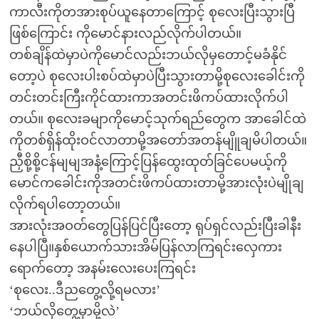
ကာလီးကိုတအားစုပ်ယူနေတာကြောင့် စုလေးပြီးသွားပြီ
ဖြစ်ကြောင်း ကိုမောင်နားလည်လိုက်ပါတယ်။
တစ်ချိန်ထဲမှာပဲကိုမောင်လည်းဘယ်လိုမှတောင့်မခံနိုင်
တော့ပဲ စုလေးပါးစပ်ထဲမှာပဲပြီးသွားတာမို့စုလေးခေါင်းကို
တင်းတင်းကြီးကိုင်ထားကာအတင်းဖိကပ်ထားလိုက်ပါ
တယ်။ စုလေးခမျာကိုမောင့်သုက်ရည်တွေက အာခေါင်ထဲ
ကိုတစ်ရှိန်ထိုးဝင်လာတာမို့အတော်အတန်မျိူချမိပါတယ်။
ညှီစို့စို့ငန်မျမျအနံ့ကြောင့်ပြန်ထွေးထုတ်ခြင်ပေမယ့်ကို
မောင်ကခေါင်းကိုအတင်းဖိကပ်ထားတာမို့အားလုံးပဲမျိုချ
လိုက်ရပါတော့တယ်။
အားလုံးအဝတ်တွေပြန်ပြင်ပြီးတော့ ရုပ်ရှင်လည်းပြီးခါနီး
နေပါပြီ။နှစ်ယောက်သားအိမ်ပြန်လာကြရင်းလှေကား
ရောက်တော့ အနမ်းလေးပေးကြရင်း
‘စုလေး..ဒီညတွေ့လို့ရမလား’
‘ဘယ်လိုတွေ့မှာမို့လဲ’