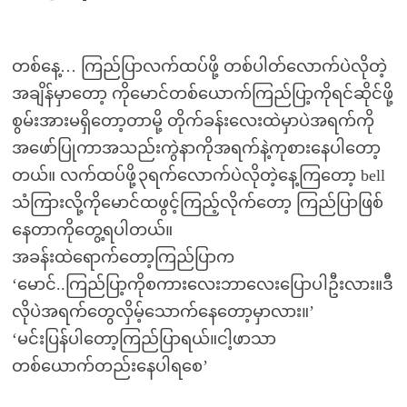
တစ်နေ့… ကြည်ပြာလက်ထပ်ဖို့ တစ်ပါတ်လောက်ပဲလိုတဲ့
အချိန်မှာတော့ ကိုမောင်တစ်ယောက်ကြည်ပြာ့ကိုရင်ဆိုင်ဖို့
စွမ်းအားမရှိတော့တာမို့ တိုက်ခန်းလေးထဲမှာပဲအရက်ကို
အဖော်ပြုကာအသည်းကွဲနာကိုအရက်နဲ့ကုစားနေပါတော့
တယ်။ လက်ထပ်ဖို့၃ရက်လောက်ပဲလိုတဲ့နေ့ကြတော့ bell
သံကြားလို့ကိုမောင်ထဖွင့်ကြည့်လိုက်တော့ ကြည်ပြာဖြစ်
နေတာကိုတွေ့ရပါတယ်။
အခန်းထဲရောက်တော့ကြည်ပြာက
‘မောင်..ကြည်ပြာ့ကိုစကားလေးဘာလေးပြောပါဦးလား။ဒီ
လိုပဲအရက်တွေလှိမ့်သောက်နေတော့မှာလား။’
‘မင်းပြန်ပါတော့ကြည်ပြာရယ်။ငါ့ဖာသာ
တစ်ယောက်တည်းနေပါရစေ’