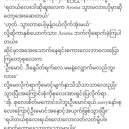
‘ရတယ်လေ။ဒါဆိုဆူးလေက Aroma သွားမလားဟိုမှာဆို
တော့အေးဆေးတယ်’
‘ဟုတ်..သွားတာပေါ့မုန့်ဝယ်လိုက်အုံးမယ်’
လို့ဆိုကာနှစ်ယောက်သား Aroma ဘက်ကိုရောက်ခဲ့ကြပါ
တယ်။
ဆိုင်မှာအအေးသောက်နေရင်းစကားလေးဘာလေးပြော
ကြတော့စုလေးက
‘ဦးမောင်..ဒီနေ့ပိတ်ရက်လေ.မမနဲ့လျှောက်မလည်ဘူး
လား။’
လို့မေးလိုက်ရာကိုမောင့်မျက်နှာသိသိသာသာလေးညှိုး
သွားပြီးအကြောင်းစုံကိုစုလေးအားရှင်းပြလိုက်ရာ..
‘အို..စုလေးစိတ်မကောင်းပါဘူးဦးမောင်ရယ်.sorryနော်၊စု
လေးကြောင့်ဦးမောင်အနှောင့်အယှက်ဖြစ်သွားပြီ။’
‘ရပါတယ်စုလေးရယ်။လောလောလတ်လတ်မို့ပါ။
နောက်တော့နေသားကျသွားမှာပါ။’