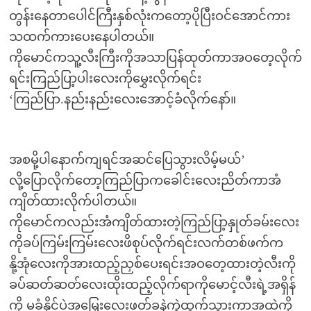
တွန်းနေတာပေါင်ကြီးနှစ်လုံးကတော့ပိုပြီးဝင်အောင်ကား
သထက်ကားပေးနေပါတယ်။
ကိုမောင်ကသူ့လီးကြီးကိုအသာပြန်ထုတ်ကာအဝတေ့လိုက်
ရင်းကြည်ပြာ့ပါးလေးကိုမွှေးလိုက်ရင်း
‘ကြည်ပြာ.နည်းနည်းလေးအောင့်ခံလိုက်နော်။
အစမို့ပါနောက်ကျရင်အဆင်ပြေသွားလိမ့်မယ်’
လို့ပြောလိုက်တော့ကြည်ပြာကခေါင်းလေးညိတ်ကာအံ
ကျိတ်ထားလိုက်ပါတယ်။
ကိုမောင်ကလည်းအံကျိတ်ထားတဲ့ကြည်ပြာ့နှုတ်ခမ်းလေး
ကိုခပ်ကြမ်းကြမ်းလေးဖိစုပ်လိုက်ရင်းလက်တစ်ဖက်က
နို့အုံလေးကိုအားထည့်ညှစ်ပေးရင်းအဝတေ့ထားတဲ့လီးကို
ခပ်ဆတ်ဆတ်လေးထိုးထည့်လိုက်ရာကိုမောင့်လီးရဲ့အရှိန်
ကို မခံနိုင်ပဲအမြှေးလေးဖတ်ခနဲကွဲထွက်သွားကာအထဲကို