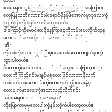
တယ်။
စားနေရင်းသူနဲ့ကြည်ပြာတို့ရုပ်ရှင်ကြည့်ခဲ့တဲ့အကြောင်း
တွေပြန်သတိရလာရင်းမီးရောင်မှိန်မှိန်အောက်မှာစုလေးကို
ကြည်ပြာလို့ပဲမြင်လာပါတော့တယ်။
ဒါကြောင့်ကိုမောင်စားဖို့နေကြာစေ့ကိုကမ်းပေးလိုက်တဲ့စု
လေးလက်လေးကိုအသာလေးအုပ်ကိုင်လိုက်ရာ
‘အို’
လို့တစ်လုံးသာရေရွတ်ပြီးစုလေးတစ်ယောက်မျက်နှာလွှဲ
သွားပါတယ်။
ဒီတော့ကိုမောင်တစ်ယောက်ရှက်သွေးလေးဖြာသွားတဲ့စု
လေးကိုကြည့်ရင်းမချင့်မရဲလေးဖြစ်လာတာမို့လက်
တစ်ဖက်ကစုလေးပုခုံးကိုဖက်၊လက်ညှိုးလေးနဲ့စု
လေးမျက်နှာလေးကိုအသာလှည့်လိုက်ရင်း
‘မင်းအရမ်းလှတာပဲစုလေးရယ်’
လို့ပြောကာဖွဖွလေးပါးကိုနမ်းလိုက်ပါတော့တယ်။