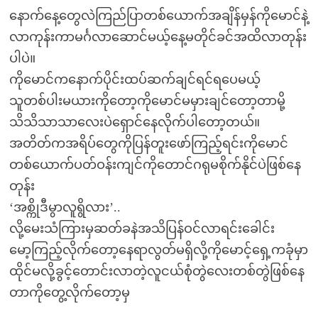
နောက်နေ့တွေလဲကြည်ပြာတစ်ယောက်အချိန်မှန်ကိုမောင်နဲ့
လာကုန်းကာမင်္ဂလာဆောင်မယ့်နေ့မတိုင်ခင်အထိလာတုန်း
ပါပဲ။
ကိုမောင်ကနောက်ပိုင်းထပ်ဆက်ချင်ရင်ရပေမယ့်
သူတစ်ပါးမယားကိုတော့ကိုမောင်မမှားချင်တော့တာမို့
သိသိသာသာလေးပဲရှောင်နေလိုက်ပါတော့တယ်။
အတိတ်ကအရိပ်တွေကိုပြန်တူးဖော်ကြည့်ရင်းကိုမောင်
တစ်ယောက်ပတ်ဝန်းကျင်ကိုတောင်ဂရုမစိုက်နိုင်ပဲဖြစ်နေ
တုန်း
‘အစ္ကိုဒီမွာလူရွိလား’..
လို့မေးသံကြားမှဆတ်ခနဲအသိပြန်ဝင်လာရင်းခေါင်း
မော့ကြည့်လိုက်တော့နေရာလွတ်မရှိလို့ကိုမောင့်ရှေ့ကခုံမှာ
ထိုင်မလို့ခွင့်တောင်းလာတဲ့လူငယ်စုံတွဲလေးတစ်တွဲဖြစ်နေ
တာကိုတွေ့လိုက်တော့မှ