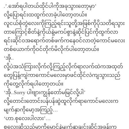
.’.အော်ရပါတယ်ထိုင်ပါကိုအခုသွားတော့မှာ’
လို့ပြောရင်းထထွက်လာခဲ့ပါတော့တယ်။
လူငယ်စုံတွဲလေးကိုကြည့်ရင်းသူတို့အဖြစ်ကိုပိုသတိရသွား
တာကြောင့်စိတ်နဲ့ကိုယ်နဲ့မကပ်စွာနဲ့ဆိုင်ပြင်ကိုထွက်လာ
ရင်းဆိုင်ဝအရောက်တစ်ဖက်ကနေဝင်လာတဲ့ကောင်မလေး
တစ်ယောက်ကိုဝင်တိုက်မိလိုက်ပါတော့တယ်။
‘အို..
လို့ပဲအသံကြားလိုက်လို့ကြည့်လိုက်ရာလက်ထဲကအထုတ်
တွေပြန့်ကျဲကာကောင်မလေးမှာဖင်ထိုင်လဲကျသွားသည်
ကိုတွေ့လိုက်ရပါတော့တယ်။
‘အို..Sorry ပါဗျာ၊ကျွန်တော်မမြင်လို့ပါ’
လို့တောင်းတောင်းပန်ပန်ဆွဲထူလိုက်ရာကောင်မလေးက
မျက်နှာကိုမော့အကြည့်…
‘ဟာ.စုလေးပါလား’…
စုလေးဆိုသည်မှာကိုမောင်နဲ့မျက်နှာချင်းဆိုင်အခန်းက