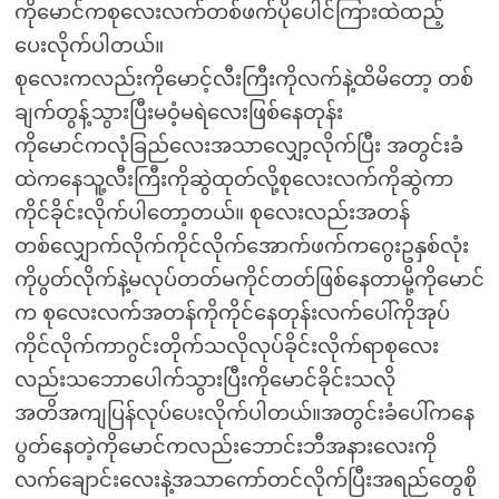
ကိုမောင်ကစုလေးလက်တစ်ဖက်ပိုပေါင်ကြားထဲထည့်
ပေးလိုက်ပါတယ်။
စုလေးကလည်းကိုမောင့်လီးကြီးကိုလက်နဲ့ထိမိတော့ တစ်
ချက်တွန့်သွားပြီးမဝံ့မရဲလေးဖြစ်နေတုန်း
ကိုမောင်ကလုံခြည်လေးအသာလျှော့လိုက်ပြီး အတွင်းခံ
ထဲကနေသူ့လီးကြီးကိုဆွဲထုတ်လို့စုလေးလက်ကိုဆွဲကာ
ကိုင်ခိုင်းလိုက်ပါတော့တယ်။ စုလေးလည်းအတန်
တစ်လျှောက်လိုက်ကိုင်လိုက်အောက်ဖက်ကဂွေးဥနှစ်လုံး
ကိုပွတ်လိုက်နဲ့မလုပ်တတ်မကိုင်တတ်ဖြစ်နေတာမို့ကိုမောင်
က စုလေးလက်အတန်ကိုကိုင်နေတုန်းလက်ပေါ်ကိုအုပ်
ကိုင်လိုက်ကာဂွင်းတိုက်သလိုလုပ်ခိုင်းလိုက်ရာစုလေး
လည်းသဘောပေါက်သွားပြီးကိုမောင်ခိုင်းသလို
အတိအကျပြန်လုပ်ပေးလိုက်ပါတယ်။အတွင်းခံပေါ်ကနေ
ပွတ်နေတဲ့ကိုမောင်ကလည်းဘောင်းဘီအနားလေးကို
လက်ချောင်းလေးနဲ့အသာကော်တင်လိုက်ပြီးအရည်တွေစို