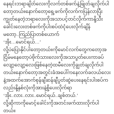
နေရင်းဘရာချိတ်လေးကိုလက်တစ်ဖက်နဲ့ဖြုတ်ချလိုက်ပါ
တော့တယ်။နောက်တော့ရှေ့ဖက်ကိုလက်ကပြန်လာပြီး
ကျွတ်နေတဲ့ဘရာလေးကိုအသာပင့်တင်လိုက်ကာနို့သီး
ခေါင်းလေးတစ်ဖက်ကိုပါးစပ်ထဲငုံပေးလိုက်ချိန်
မတော့..ကြည်ပြာတစ်ယောက်
‘အိုး…မောင်ရယ်…’
လို့ပဲပြောနိုင်ပါတော့တယ်။ကိုမောင်လက်တွေကတော့အ
ငြိမ်မနေတော့ပဲဗိုက်သားလေးကိုအသာပွတ်ပေးကာခပ်
လျော့လျော့လေးဖြစ်နေတဲ့ထမီလေးကိုချွတ်ချလိုက်ပါ
တယ်။နောက်တော့အတွင်းခံအပေါ်ကနေလက်ခလယ်လေး
နဲ့အထက်အောက်စုန်ချီဆန်ချီပွတ်ဆွဲပေးနေရင်းပါးစပ်က
လည်းနို့နှစ်လုံးကိုအားနဲ့စို့ပေးလိုက်ရာ
‘အိုး..လား..လား..မောင်ရယ်..ချစ်တယ်.’
လို့ဆိုကာကိုမောင့်ခေါင်းကိုအတင်းဖက်ထားလိုက်ပါ
တယ်။