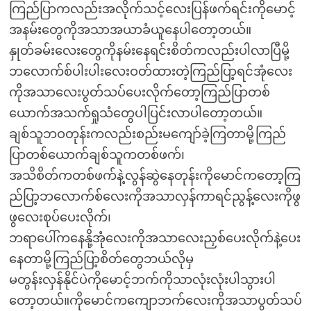
ကြည်ပြာကလည်းအလိုက်သင့်လေးပြန်ဖက်ရင်းကိုမောင့်
အနမ်းတွေကိုအသာအယာခံယူနေပါတော့တယ်။
နှုတ်ခမ်းလေးတွေကိုနမ်းနေရင်းစိတ်ကလည်းပါလာပြီမို့
ဘလောက်စ်ပါးပါးလေးဝတ်ထားတဲ့ကြည်ပြာ့ရင်အုံလေး
ကိုအသာလေးပွတ်သပ်ပေးလိုက်တော့ကြည်ပြာတစ်
ယောက်အသက်ရှုသံတွေပါပြင်းလာပါတော့တယ်။
ချစ်သူဘဝတုန်းကလည်းစည်းမကျော်ခဲ့ကြတာမို့ကြည်
ပြာတစ်ယောက်ချစ်သူကတစ်ဖက်၊
အသိစိတ်ကတစ်ဖက်နဲ့လွန်ဆွဲနေတုန်းကိုမောင်ကတော့ကြ
ည်ပြာ့ဘလောက်စ်လေးကိုအသာလှန်ကာရင်ညွန့်လေးကိုဖွ
ဖွလေးစုပ်ပေးလိုက်၊
ဘရာပေါ်ကနေနို့အုံလေးကိုအသာလေးညှစ်ပေးလိုက်နဲ့ပေး
နေတာမို့ကြည်ပြာ့စိတ်တွေဘယ်လိုမှ
မတွန်းလှန်နိုင်ပဲကိုမောင့်ဘက်ကိုသာလုံးလုံးပါသွားပါ
တော့တယ်။ကိုမောင်ကကျောဘက်လေးကိုအသာပွတ်သပ်