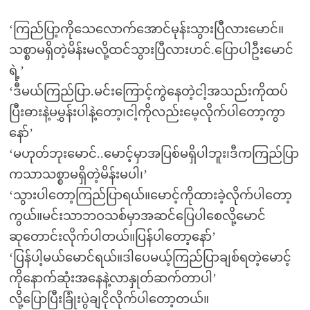
‘ကြည်ပြာ့ကိုသေလောက်အောင်မုန်းသွားပြီလားမောင်။
သစ္စာမရှိတဲ့မိန်းမလို့ထင်သွားပြီလားဟင်.ပြောပါဦးမောင်
ရဲ့’
‘ဒီမယ်ကြည်ပြာ.မင်းကြောင့်ကွဲနေတဲ့ငါ့အသည်းကိုထပ်
ပြီးဓားနဲ့မမွှန်းပါနဲ့တော့၊ငါ့ကိုလည်းမေ့လိုက်ပါတော့ကွာ
နော်’
‘မဟုတ်ဘုးမောင်..မောင့်မှာအပြစ်မရှိပါဘူး၊ဒီကကြည်ပြာ
ကသာသစ္စာမရှိတဲ့မိန်းမပါ၊’
‘သွားပါတော့ကြည်ပြာရယ်။မောင့်ကိုထားခဲ့လိုက်ပါတော့
ကွယ်။မင်းသာဘဝသစ်မှာအဆင်ပြေပါစေလို့မောင်
ဆုတောင်းလိုက်ပါတယ်။ပြန်ပါတော့နော်’
‘ပြန်ပါ့မယ်မောင်ရယ်။ဒါပေမယ့်ကြည်ပြာချစ်ရတဲ့မောင့်
ကိုနောက်ဆုံးအနေနဲ့လာနှုတ်ဆက်တာပါ’
လို့ပြောပြီးခြုံးပွဲချငိုလိုက်ပါတော့တယ်။