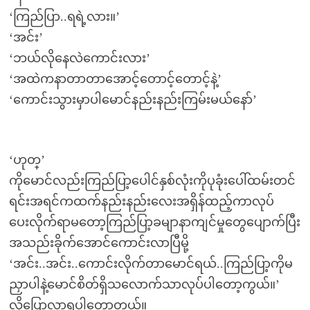
‘ကြည်ပြာ..ရရဲ့လား။’
‘အင်း’
‘ဘယ်လိုနေလဲကောင်းလား’
‘အထဲကနာတာတာအောင့်တောင့်တောင့်နဲ့’
‘ကောင်းသွားမှာပါမောင်နည်းနည်းကြမ်းမယ်နော်’
‘ဟုတ္’
ကိုမောင်လည်းကြည်ပြာ့ပေါင်နှစ်လုံးကိုပုခုံးပေါ်ထမ်းတင်
ရင်းအရင်ကထက်နည်းနည်းလေးအရှိန်ထည့်ကာလုပ်
ပေးလိုက်ရာမတော့ကြည်ပြာ့ခမျာနာကျင်မှုတွေပျောက်ပြီး
အသည်းခိုက်အောင်ကောင်းလာပြီမို့
‘အင်း..အင်း..ကောင်းလိုက်တာမောင်ရယ်..ကြည်ပြာ့ကိုမ
ညှာပါနဲ့မောင်စိတ်ရှိသလောက်သာလုပ်ပါတော့ကွယ်။’
လို့ပြောလာရပါတော့တယ်။