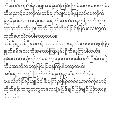
ကိုမောင်လည်းရှိသမျှအားနဲ့ခပ်ကြမ်းကြမ်းလေးမနားတမ်း
ထိုးညှောင့်ပေးလိုက်၊တစ်ချက်ချင်းမှန်မှန်လုပ်ပေးလိုက်
နဲ့၅မိနစ်လောက်လုပ်ပေးနေရင်းဆတ်ကနဲတွန့်တက်သွား
ကာသုက်ရည်များကြည်ပြာ့ထဲကိုခပ်ပြင်းပြင်းလေးလွှတ်
ထုတ်ပေးလိုက်ပါတော့တယ်။
တစ်ဦးနဲ့တစ်ဦးအတန်ကြာဖက်ထားနေရင်းတပ်မက်စွာဖြင့်
နှုတ်ခမ်းလေးကိုအတော်ကြာနမ်းရှိုက်နေကြပါတယ်။
နှစ်ယောက်လုံးရင်ထဲမတော့နောက်တစ်ခါဆက်ပြီးခံစားဖို့
ကိုပဲအာသီသတွေပြင်းပြနေကြပါတော့တယ်။
အဲဒီနေ့ကကြည်ပြာ့ကိုတစ်နေကုန်၃ချီလောက်လိုး
ပေးလိုက်ပြီးမိုးချုပ်ခါနီးမှကြည်ပြာတစ်ယောက်ကိုမောင့်
တိုက်ခန်းကကွတကွတလေးနဲ့မပြန်ချင်ပြန်ချင်ပြန်သွားခဲ့
ပါတယ်။