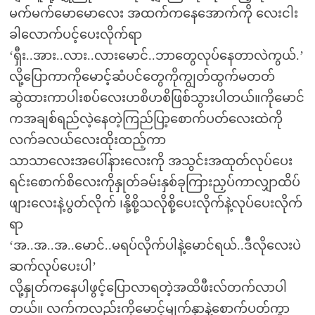
မက်မက်မောမောလေး အထက်ကနေအောက်ကို လေးငါး
ခါလောက်ပင့်ပေးလိုက်ရာ
‘ရှီး..အား..လား..လားမောင်..ဘာတွေလုပ်နေတာလဲကွယ်.’
လို့ပြောကာကိုမောင့်ဆံပင်တွေကိုကျွတ်ထွက်မတတ်
ဆွဲထားကာပါးစပ်လေးဟစိဟစိဖြစ်သွားပါတယ်။ကိုမောင်
ကအချစ်ရည်လဲ့နေတဲ့ကြည်ပြာ့စောက်ပတ်လေးထဲကို
လက်ခလယ်လေးထိုးထည့်ကာ
သာသာလေးအပေါ်နားလေးကို အသွင်းအထုတ်လုပ်ပေး
ရင်းစောက်စိလေးကိုနှုတ်ခမ်းနှစ်ခုကြားညှပ်ကာလျှာထိပ်
ဖျားလေးနဲ့ပွတ်လိုက် ၊နို့စို့သလိုစို့ပေးလိုက်နဲ့လုပ်ပေးလိုက်
ရာ
‘အ..အ..အ..မောင်..မရပ်လိုက်ပါနဲ့မောင်ရယ်..ဒီလိုလေးပဲ
ဆက်လုပ်ပေးပါ’
လို့နှုတ်ကနေပါဖွင့်ပြောလာရတဲ့အထိဖီးလ်တက်လာပါ
တယ်။ လက်ကလည်းကိုမောင့်မျက်နှာနဲ့စောက်ပတ်ကွာ