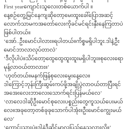
First yearကျောင်းသူလေးတစ်ယောက်ပါ ။
နေ့စဉ်တွေ့မြင်နေကျဆိုတော့မေးထူးခေါ်ပြောအဆင့်
လောက်သာမကအတော်လေးကိုခင်မင်ရင်းနှီးနေကြတာပဲ
ဖြစ်ပါတယ်။
‘အော်..ဦးမောင်ပါလား။ရပါတယ်။ကိစ္စမရှိပါဘူး.ဒါနဲ့ဦး
မောင်ဘာလာလုပ်တာလဲ’
‘ဒီလိုပါပဲ။သိပ်တော့ထွေထွေထူးထူးမရှိပါဘူး။စုလေးရော
မုန့်လာဝယ်တာလား။’
‘ဟုတ်တယ်။မနက်ဖြန်စုလေးမွေးနေ့လေ။
ဒါကြောင့်ဘုန်းကြီးဆွမ်းကပ်ဖို့အချိုပွဲလာဝယ်တာပြီးရင်
အအေးလေးဘာလေးသောက်ရင်းပြန်မယ်လေ’
‘လာလေဒါဆိုဦးမောင်စုလေးပစ္စည်းတွေကူသယ်ပေးမယ်
လေ။အခုတော့တစ်ခုခုသောက်ပါအုံး။ဦးမောင်ကျွေးမယ်
လေ’
‘ကောင်းသားပဲ။ဒါနဲ့ဒီဆိုင်မှာလူပြည့်နေသလားလို့။’