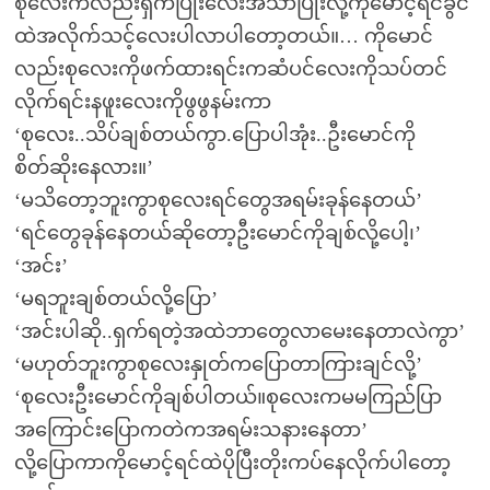
စုလေးကလည်းရှက်ပြုံးလေးအသာပြုံးလို့ကိုမောင့်ရင်ခွင်
ထဲအလိုက်သင့်လေးပါလာပါတော့တယ်။… ကိုမောင်
လည်းစုလေးကိုဖက်ထားရင်းကဆံပင်လေးကိုသပ်တင်
လိုက်ရင်းနဖူးလေးကိုဖွဖွနမ်းကာ
‘စုလေး..သိပ်ချစ်တယ်ကွာ.ပြောပါအုံး..ဦးမောင်ကို
စိတ်ဆိုးနေလား။’
‘မသိတော့ဘူးကွာစုလေးရင်တွေအရမ်းခုန်နေတယ်’
‘ရင်တွေခုန်နေတယ်ဆိုတော့ဦးမောင်ကိုချစ်လို့ပေါ့၊’
‘အင်း’
‘မရဘူးချစ်တယ်လို့ပြော’
‘အင်းပါဆို..ရှက်ရတဲ့အထဲဘာတွေလာမေးနေတာလဲကွာ’
‘မဟုတ်ဘူးကွာစုလေးနှုတ်ကပြောတာကြားချင်လို့’
‘စုလေးဦးမောင်ကိုချစ်ပါတယ်။စုလေးကမမကြည်ပြာ
အကြောင်းပြောကတဲကအရမ်းသနားနေတာ’
လို့ပြောကာကိုမောင့်ရင်ထဲပိုပြီးတိုးကပ်နေလိုက်ပါတော့