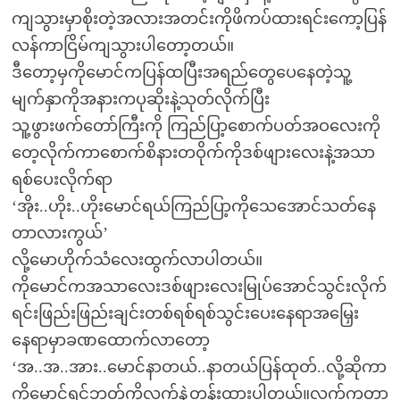
ကျသွားမှာစိုးတဲ့အလားအတင်းကိုဖိကပ်ထားရင်းကော့ပြန်
လန်ကာငြိမ်ကျသွားပါတော့တယ်။
ဒီတော့မှကိုမောင်ကပြန်ထပြီးအရည်တွေပေနေတဲ့သူ့
မျက်နှာကိုအနားကပုဆိုးနဲ့သုတ်လိုက်ပြီး
သူ့ဖွားဖက်တော်ကြီးကို ကြည်ပြာ့စောက်ပတ်အဝလေးကို
တေ့လိုက်ကာစောက်စိနားတဝိုက်ကိုဒစ်ဖျားလေးနဲ့အသာ
ရစ်ပေးလိုက်ရာ
‘အိုး..ဟိုး..ဟိုးမောင်ရယ်ကြည်ပြာ့ကိုသေအောင်သတ်နေ
တာလားကွယ်’
လို့မောဟိုက်သံလေးထွက်လာပါတယ်။
ကိုမောင်ကအသာလေးဒစ်ဖျားလေးမြုပ်အောင်သွင်းလိုက်
ရင်းဖြည်းဖြည်းချင်းတစ်ရစ်ရစ်သွင်းပေးနေရာအမြှေး
နေရာမှာခဏထောက်လာတော့
‘အ..အ..အား..မောင်နာတယ်..နာတယ်ပြန်ထုတ်..လို့ဆိုကာ
ကိုမောင့်ရင်ဘတ်ကိုလက်နဲ့တွန်းထားပါတယ်။လက်ကတာ