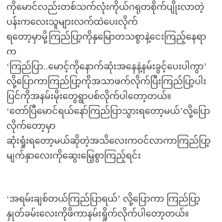
ကိုမောင်လည်းတစ်သက်လုံးကိုယ်ဂရုတစိုက်ပျိုးလာတဲ့
ပန်းကလေးသူများလက်ထဲပေးလိုက်
ရတော့မှာမို့ကြည်ပြာ့ကိုနှမြောတသစွာနဲ့ငေးကြည့်နေရာ
က
‘ကြည်ပြာ..မောင့်ကိုနောက်ဆုံးအနေနဲ့နမ်းခွင့်ပေးပါကွာ’
လို့ပြောကာကြည်ပြာ့ကိုအသာဖက်လိုက်ပြီးကြည်ပြာ့ပါး
ပြင်ကိုအနမ်းမိုးတွေရွာပစ်လိုက်ပါတော့တယ်။
‘တော်ပြီမောင်ရယ်နော်ကြည်ပြာသွားရတော့မယ်’လို့ပြော
လိုက်တော့မှာ
ဆုံးရှုံးရတော့မယ်ဆိုတဲ့အသိလေးကဝင်လာကာကြည်ပြာ့
မျက်နှာလေးကိုဆွေးမြေ့စွာကြည့်ရင်း
‘အရမ်းချစ်တယ်ကြည်ပြာရယ်’ လို့ပြောကာ ကြည်ပြာ့
နှုတ်ခမ်းလေးကိုဖိကာနမ်းရှိုက်လိုက်ပါတော့တယ်။