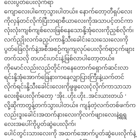
လေးပွတ်ပေးလိုက်ရာ
ကျောလေးပါကော့သွားပါတယ်။ နောက်တော့တီရှပ်လေး
ကိုလှန်တင်လိုက်ပြီးဘရာစီယာလေးကိုအသာပင့်တင်ကာ
လုံးလုံးကျစ်ကျစ်လေးဖြစ်နေသောနို့အုံလေးကိုညှစ်လိုက်၊
လက်ညှိုးလက်ခညှပ်ကာနို့သီးခေါင်းသေးသေးလေးကို
ပွတ်ခြေလိုက်နဲ့အစီအစဉ်ကျကျလုပ်ပေးလိုက်ရာငှက်ဖျား
တက်သလို တဟင်းဟင်းနဲ့ဖြစ်လာပါတော့တယ်။
ကိုမောင်လည်းလည်တိုင်ကနေတောက်ရှောက်ဆင်းလာ
ရင်းနို့အုံအောက်ခြေနားကနေလျှာပြားကြီးနဲ့ယက်တင်
လိုက်ရင်းနို့သီးခေါင်းလေးကိုဖွဖွလေးငုံလိုက်ကာသာသာ
လေးစို့ပေးလိုက်တော့ ‘အိုး..ဟိုး.ဟိုး..အင်းယားတယ် ‘
လို့ဆိုကာတွန့်တက်သွားပါတယ်။ ကျန်တဲ့လက်တစ်ဖက်က
လည်းဒူးခေါင်းအထက်နားလေးကိုလက်ဖျားလေးနဲ့ရွရွ
လေးအပေါ်ကိုပွတ်ဆွဲပေးလိုက်၊
ပေါင်တွင်းသားလေးကို အထက်အောက်ပွတ်ဆွဲပေးလိုက်နဲ့