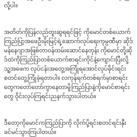
လို့ပါ။
အတိတ်ကိုပြန်လည်တူးဆွရရင်ဖြင့် ကိုမောင်တစ်ယောက်
ကြည်ပြာ့အဖေဦးမိုးမြင့်ရဲ့ဆောက်လုပ်ရေးကုမ္ပဏီမှာ ဆိုဒ်
မန်နေဂျာအဖြစ်တာဝန်ထမ်းဆောင်နေတုန်း ကိုမောင်တို့ဆို
ဒ်ထဲကိုကြည်ပြာတစ်ယောက်စာရင်းကိုင်နဲ့ကျောင်းပြီးလို့
သူ့အဖေက လုပ်ငန်းအတွေ့အကြုံရအောင်လုပ်ခိုင်းရင်း
စတင်တွေ့ကြုံခဲ့ရတာပါ။ လကုန်ရက်တစ်ရက်မှာစာရင်း
တွေကတော်တော်ကွာနေတာမို့ကြည်ပြာနဲ့ကိုမောင်စာရင်း
တွေ ဝိုင်းလုပ်ကြရင်းညနက်သွားပါတယ်။
ဒီတော့ကိုမောင်ကကြည်ပြာကို လိုက်ပို့ရင်းစတင်ရင်းနှီး
ခင်မင်သွားကြပါတယ်။