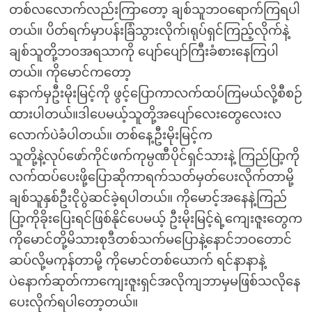
တစ်လလောက်လည်းကြာတော့ ချစ်သူဘဝရောက်ကြရပါ
တယ်။ ပိတ်ရက်မှာပန်းခြံသွားလိုက်၊ရုပ်ရှင်ကြည့်လိုက်နဲ့
ချစ်သူတို့ဘဝအရသာကို ပျော်ပျော်ကြီးခံစားနေကြပါ
တယ်။ ကိုမောင်ကတော့
နောက်မှဦးမိုးမြင့်ကို ဖွင့်ပြောကာလက်ထပ်ကြမယ်လို့စီစဉ်
ထားပါတယ်။ဒါပေမယ့်သူတို့အပျော်လေးတွေလေးလ
လောက်ပဲခံပါတယ်။ တစ်နေ့ဦးမိုးမြင့်က
သူတို့နဲ့လုပ်ဖော်ကိုင်ဖက်ကုမ္ပဏီပိုင်ရှင်သားနဲ့ ကြည်ပြာ့ကို
လက်ထပ်ပေးဖို့ပြောဆိုကာရက်သတ်မှတ်ပေးလိုက်တာမို့
ချစ်သူနှစ်ဦးငိုပွဲဆင်ခဲ့ရပါတယ်။ ကိုမောင့်အနေနဲ့ကြည်
ပြာ့ကိုခိုးပြေးရင်ဖြစ်နိုင်ပေမယ့် ဦးမိုးမြင့်ရဲ့ကျေးဇူးတွေက
ကိုမောင်တို့မိသားစုဒီတစ်သက်မပြောနဲ့နောင်ဘဝတောင်
ဆပ်လို့မကုန်တာမို့ ကိုမောင်တစ်ယောက် ရင်နာနာနဲ့
ပဲနောက်ဆုတ်ကာကျေးဇူးရှင်အလိုကျဘာမှမဖြစ်သလိုနေ
ပေးလိုက်ရပါတော့တယ်။