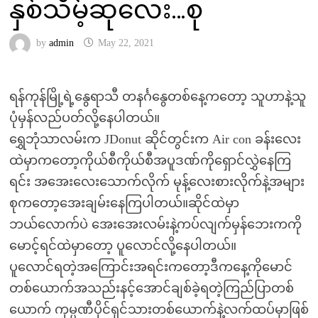
နှစ်သိမ့်ဆုလေး…စု
by
admin
May 22, 2021
ရန်ကုန်မြို့ရဲ့နွေရာသီ တနင်္ဂနွေတစ်နေ့ကတော့ သူဟာနဲ့သူ
ပုံမှန်လည်ပတ်လို့နေပါတယ်။
ရွှေဘုံသာလမ်းက JDonut ဆိုင်တွင်းက Air con ခန်းလေး
ထဲမှာကတော့ကိုယ်စီကိုယ်စီအပူဒဏ်ကိုရှောင်လွှဲနေကြ
ရင်း အအေးလေးသောက်လိုက် မုန့်လေးစားလိုက်နဲ့အများ
စုကတော့အေးချမ်းနေကြပါတယ်။ဆိုင်ထဲမှာ
ဘယ်လောက်ပဲ အေးအေးလမ်းနဲ့ကပ်လျက်မှန်ဘေးကကို
မောင့်ရင်ထဲမှာတော့ ပူလောင်လို့နေပါတယ်။
ပူလောင်ရတဲ့အကြောင်းအရင်းကတော့ဒီကနေ့ကိုမောင်
တစ်ယောက်အသည်းနင့်အောင်ချစ်ခဲ့ရတဲ့ကြည်ပြာတစ်
ယောက် ကုမ္ပဏီပိုင်ရှင်သားတစ်ယောက်နဲ့လက်ထပ်မှာဖြစ်