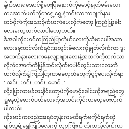
နို့ကိုအားရအောင်စို့ပေးပြီးနောက်ကိုမောင့်နှုတ်ခမ်းလေး
ကအောက်ဖက်ကိုတရွေ့ရွေ့နဲ့ဆင်းလာကာချက်နား
တစ်ဝိုက်ကိုအသာဝိုက်ယက်ပေးလိုက်တော့ ကြည်ပြာ့ခါး
လေးကော့တက်လာပါတော့တယ်။
ဒီအခါကိုမောင်ကကြည်ပြာ့ကိုယ်လေးကိုဆိုဖာပေါ်အသာ
လေးမှေးတင်လိုက်ရင်းအတွင်းခံလေးကိုချွတ်လိုက်ကာ ဒူး
အထက်နားလေးကနေလျှာဖျားလေးနဲ့အထက်ကိုတက်လာ
လိုက်အောက်ကိုပြန်ဆင်းလိုက်၊ပေါင်တွင်းသားလေးကို
ယက်လိုက်နဲ့ကြည်ပြာ့ကာမခလုတ်တွေကိုဖွင့်ပေးလိုက်ရာ
‘.အင်း..ဟင်း..ဟင်း..မောင်..’
လို့ပြောကာမခံစားနိုင်တော့ပဲကိုမောင့်ခေါင်းကိုအရည်တွေ
ရွှဲနေတဲ့စောက်ပတ်လေးကိုအတင်းကိုင်ကာတေ့ပေးလိုက်
ပါတယ်။
ကိုမောင်ကလည်းအရင်တုန်းကမထိရက်မကိုင်ရက်တဲ့
ချစ်သူရဲ့ရွှေကြုပ်လေးကို လျှာကြီးကို ထိုးထည့်လိုက်ကာ