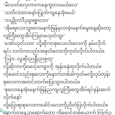
‘မီးသတ်လှေကားကနေကူးလာမယ်လေ’
‘သတိလဲထားနော်၊ပြုတ်ကျနေအုံးမယ်’
‘ဘယ္လိုလဲဒီညျဖစ္မွာလား’
‘အိုမရသေးဘူးလေမနက်ဖြန်မှလာခဲ့၊မနက်မွေးနေ့ဆိုတော့
လူကြီးတွေအိပ်ကြမှာမဟုတ်ဘူး’
‘အော်ဟုတ်သား’ လို့ဆိုကာစုလေးပါးလေးကို နမ်းလိုက်
ရင်း လက်ကလည်းအဖုတ်လေးကိုကုတ်လိုက်ပါတယ်။
‘သြား..လူဆိုးညစ္တီးညစ္ပတ္’
လို့ဆိုကာကိုမောင့်ကျောကို အုန်းခနဲထုလိုက်ပါတယ်။
ကိုမောင်လည်းစုလေးကိုနောက်တစ်ခါကုတ်မလို့လုပ်တုန်း
စုလေးကအတင်းတက်ပြေးသွားပါတယ်။
‘စုလေးနေအုံးမနက်ဖြန်ညကျလူကြီးတွေအိပ်ရင်ဖုန်းဆက်
လိုက်နော်’
လို့ပြောရာစုလေးကခေါင်းလေးကိုညိတ်ပြလိုက်ပါတယ်။
နောက်တနေ့ညရောက်တော့ ကိုမောင်တစ်ယောက် ကြက်ဥ