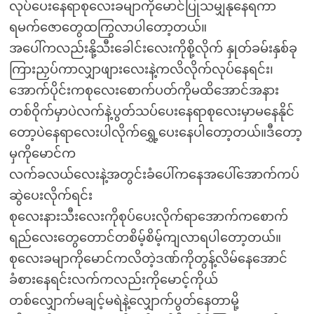
လုပ်ပေးနေရာစုလေးခမျာကိုမောင်ပြုသမျှနုနေရကာ
ရမက်ဇောတွေထကြွလာပါတော့တယ်။
အပေါ်ကလည်းနို့သီးခေါင်းလေးကိုစို့လိုက် နှုတ်ခမ်းနှစ်ခု
ကြားညှပ်ကာလျှာဖျားလေးနဲ့ကလိလိုက်လုပ်နေရင်း၊
အောက်ပိုင်းကစုလေးစောက်ပတ်ကိုမထိအောင်အနား
တစ်ဝိုက်မှာပဲလက်နဲ့ပွတ်သပ်ပေးနေရာစုလေးမှာမနေနိုင်
တော့ပဲနေရာလေးပါလိုက်ရွှေ့ပေးနေပါတော့တယ်။ဒီတော့
မှကိုမောင်က
လက်ခလယ်လေးနဲ့အတွင်းခံပေါ်ကနေအပေါ်အောက်ကပ်
ဆွဲပေးလိုက်ရင်း
စုလေးနားသီးလေးကိုစုပ်ပေးလိုက်ရာအောက်ကစောက်
ရည်လေးတွေတောင်တစိမ့်စိမ့်ကျလာရပါတော့တယ်။
စုလေးခမျာကိုမောင်ကလိတဲ့ဒဏ်ကိုတွန့်လိမ်နေအောင်
ခံစားနေရင်းလက်ကလည်းကိုမောင့်ကိုယ်
တစ်လျှောက်မချင့်မရဲနဲ့လျှောက်ပွတ်နေတာမို့