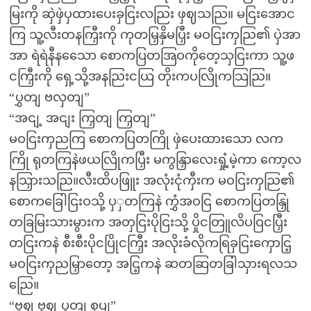
မြးကို ဆှဲဖှဲပှထားပေးခှငြးလညြး ဖှဈသညြ။ မငြးအောင
ကြ သူ့လီးတနကြှီးကို ကုတမြှနှိမပြှီး မဝငြးကှညြ၏ ပှဲအာ
အာ ရဲရဲနီနသေော စောကပြတအြဝကိုတေ့သှငြးကာ သူ့ဖ
ငကြှီးကို ရှေ့သို့အနညြးငယြ တိုးကပလြိုကသြညြ။
“ပွှတျ ဗလှတျ”
“အငျ့ အငျး ကြှတျ ကြှတျ”
မဝငြးကှညကြ စောကပြတကြို ဖှဲပေးထားသော လက
ကြို ရုတကြနဲဖယလြိုကပြှီး မကွနြှာလေးရှုံ့မဲ့ကာ ကော့လ
နသြှားသညြ။လီးထိပဖြူး အလုံးငုံကှီးက မဝငြးကှညြ၏
စောကခြေါငြးဝသို့ ပှှတကြနဲ ကွှံအဝငြ စောကပြတနြှု
တခြမြးသားမွားက အတှငြးပိုငြးသို့ ပှိုငတြူလိပဝြငပြှီး
တငြးကနဲ စီးစီးပိုငပြိုငကြှီး အလိုးခံလိုကရြခှငြးကှောငြ့
မဝငြးကှညမြှာတော့ အငြ့ကနဲ ဆတဆြတခြါသှားရလသ
ညြေ။
“ဗွဈ ဗွဈ ပွှတျ စှပျ”