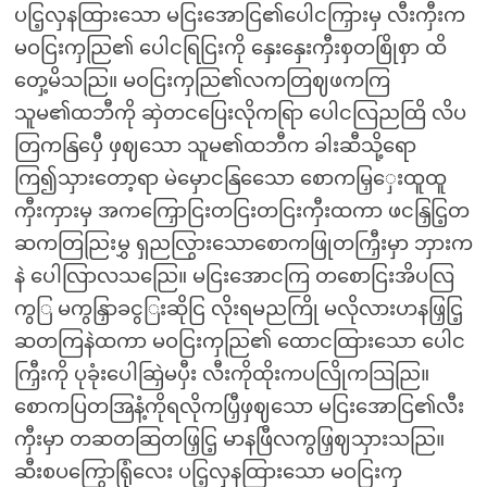
ပငြ့လှနထြားသော မငြးအောငြ၏ပေါငကြှားမှ လီးကှီးက
မဝငြးကှညြ၏ ပေါငရြငြးကို နှေးနှေးကှီးစှတစြိုစှာ ထိ
တှေ့မိသညြ။ မဝငြးကှညြ၏လကတြဈဖကကြ
သူမ၏ထဘီကို ဆှဲတငပြေးလိုကရြာ ပေါငလြညထြိ လိပ
တြကနြပှေီ ဖှဈသော သူမ၏ထဘီက ခါးဆီသို့ရော
ကြ၍သှားတော့ရာ မဲမှောငနြသေော စောကမြှှေးထူထူ
ကှီးကှားမှ အကကြှောငြးတငြးတငြးကှီးထကာ ဖငနြှငြ့တ
ဆကတြညြးမွှ ရှညလြွားသောစောကဖြုတကြှီးမှာ ဘှားက
နဲ ပေါလြာလသညြေ။ မငြးအောငကြ တစောငြးအိပလြ
ကွြ မကွနြှာခငွြးဆိုငြ လိုးရမညကြို မလိုလားဟနဖြှငြ့
ဆတကြနဲထကာ မဝငြးကှညြ၏ ထောငထြားသော ပေါင
ကြှီးကို ပုခုံးပေါဆြှဲမပှီး လီးကိုထိုးကပလြိုကသြညြ။
စောကပြတအြနံ့ကိုရလိုကပြှီဖှဈသော မငြးအောငြ၏လီး
ကှီးမှာ တဆတဆြတဖြှငြ့ မာနဖြီလကွဖြှဈသှားသညြ။
ဆီးစပကြွောရြုံလေး ပငြ့လှနထြားသော မဝငြးကှ