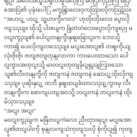
ဈဦး အပေးအယူသိရှိလာမှုအတှကြ မဝငြးကှညကြ မငြး
အောငြ၏ ပုခုံးပေါြ မကွနြှာလေးဝှကထြားလိုကသြညြ။
“အဟငျ့ ဟငျ့ သူ့ဟာကွီးကလဲ” ဟုတိုးတိုးလေး ပွောလို
ကျသညျ။ ထိုသို့ ပါးစပျက ခြှဲတဲတဲလေးပွောလိုကျစဉျ မ
ဝငျးကွညျ၏ ပေါငျတနျကွီးနှဈခြောငျးက ဘေးသို့
ကား၍ ပေးလိုကျလသေညျ။ မငျးအောငျ၏ တဈကိုယျ
လုံးဇိုးဇိုး ဇတျဇတျတုနျလာကာ ကားပေးထားသော ပေါ
ငျကွားအတှငျးသို့ မာတငျးတုတျခိုငျရှညျလြားသော
သူ၏လီးတနျကွီကို ဇတျကနဲ ဇတျကနဲ ဆောငျ့ထိုးလိုကျ
သညျ။ ပုဆိုးနှငျ့ ထဘီ နှဈထပျခံထားသညျ့ကွားမှ လီး
တနျကွီးက စောကျပတျအဝသို့ တငျးကနဲ တငျးကနဲ ထိုး
မိသှားသညျ။
“အငျး အငျး”
မဝငျးကွညျက မခြိတငျကဲလေး ညီးတှားရငျး မငျးအော
ငျ၏တငျပါးကို စှနျလကျသဲကုတျသလို စုံကိုငျ၍ ကုတျ