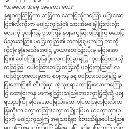
“အမလေး အမေ့ အမလေး လေး”
နှဈခကွဆြငြ့ကာ ဆငြ့ကာ ဆောငြ့လိုကသြော မငြးအော
ငြ၏လီးကှီးက မဝငြးကှညြ၏ သားအိမခြေါငြးလုံးလုံး
လေးကို ဒုတကြနဲ ဒုတကြနဲ နှဈခကွဆြကတြိုကြ ဆောငြ့
မိသှားသညြ။ မဝငြးကှညြ၏ လကနြှဈဖကကြ ဘာကို
ကိုငရြမှနြးမသိအောငြ ပွာယာခတသြှားပှီးမှ မငြးအော
ငြ၏ ပေါငကြိုလှမြးပှီး လကသြဲမွားနှငြ့ ကုတဆြှဲထားလို
ကသြညြ။ ပေါငသြားတငြးတငြးကို မဝငြးကှညြ၏ လ
ကသြဲစူးစူးလေးမွားက စဈကနဲ နဈဝငသြှားသညနြှငြ့ မ
ငြးအောငြ၏ လီးကှီးမှာ အံ့သှစရာကောငြးလောကအြော
ငြ ထောငြးကနဲ မာကစွသြှားသညြ။ဘာကှောငြ့ထိုသို့ ဖှဈ
ရသညကြို မငြးအောငမြသိ။စောကပြတအြတှငြးလီးတ
နြးကှီးက ကွောကသြားကွောကစြိုငပြမာ မာကှောသှားခှ
ငြးကို မဝငြးကှညကြ အရသာရှိစှာ ခံစားသိရှိနပေါသညြ။
ယောကြွားမွားကဲ့သို့ပငြ မိနြးမအငြျဂါစပအြတှငြး လိင