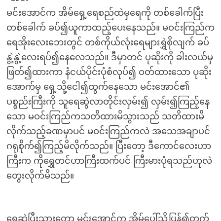
မင်းအောင်က အိမ်ရှေ့ရေစည်ထဲမှရေကို တစ်ခေါက်ပြီး
တစ်ခေါက် ခပ်၍ယူကာထည့်ပေးနေသည်။ မဝင်းကြည်က
ရေအိုးလေးဘေးတွင် တစ်ကိုယ်လုံးရေများရွှဲစိုလျက် ခပ်
နွဲ့နွဲ့လေးရပ်၍နေလေသည်။ ဒီမှာတင် ပုဆိုးကို ခါးလယ်မှ
ဖြတ်၍ထားကာ နံငယ်ပိုင်းပုံစံလုပ်၍ ဝတ်ထားသော ပုဆိုး
အောက်မှ ရှေ့သို့ငေါ၍ထွက်နေသော မင်းအောင်၏
ပစ္စည်းကြီးကို သူရေဆွဲလာတိုင်းလှမ်း၍ လှမ်း၍ကြည့်နေ
သော မဝင်းကြည်ကသတိထားမိသွားသည် သတိထားမိ
လိုက်သည့်ခဏမှာပင် မဝင်းကြည်ကလဲ အသေအချာပင်
ဂရုစိုက်၍ကြည့်မိလိုက်သည်။ ပြီးတော့ ဒီကောင်လေးဟာ
ကြီးက ကိုရွှေတင်ဟာကြီးထက်ပင် ကြီးမားပုံရသည်ဟုလဲ
တွေးလိုက်မိသည်။
ရေဆွဲပြီးသွားတော့ မင်းအောင်က အိမ်ပေါ်သို့ပြန်၍တက်