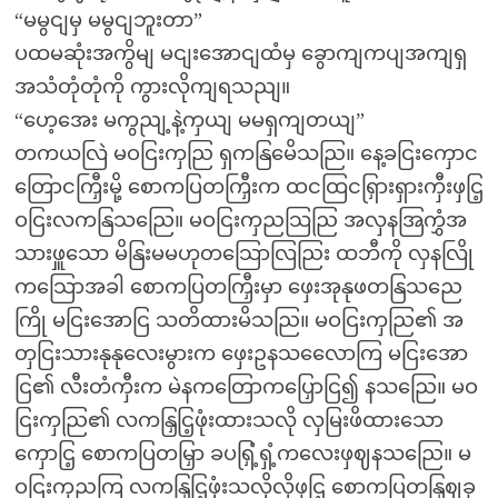
“မမွငျမှ မမွငျဘူးတာ”
ပထမဆုံးအကွိမျ မငျးအောငျထံမှ ခွောကျကပျအကျရှ
အသံတုံတုံကို ကွားလိုကျရသညျ။
“ဟေ့အေး မကွညျ့နဲ့ကှယျ မမရှကျတယျ”
တကယလြဲ မဝငြးကှညြ ရှကနြမေိသညြ။ နေ့ခငြးကှောင
တြောငကြှီးမို့ စောကပြတကြှီးက ထငထြငရြှားရှားကှီးဖှငြ့
ဝငြးလကနြသညြေ။ မဝငြးကှညသြညြ အလှနအြကွှံအ
သားဖှူသော မိနြးမမဟုတသြောလြညြး ထဘီကို လှနလြို
ကသြောအခါ စောကပြတကြှီးမှာ ဖှေးအုနုဖတနြသညေ
ကြို မငြးအောငြ သတိထားမိသညြ။ မဝငြးကှညြ၏ အ
တှငြးသားနုနုလေးမွားက ဖှေးဥနသလေောကြ မငြးအော
ငြ၏ လီးတံကှီးက မဲနကတြောကပြှောငြ၍ နသညြေ။ မဝ
ငြးကှညြ၏ လကနြှငြ့ဖုံးထားသလို လှမြးဖိထားသော
ကှောငြ့ စောကပြတမြှာ ခပရြှံ့ရှံ့ကလေးဖှဈနသညြေ။ မ
ဝငြးကှညကြ လကနြှငြ့ဖုံးသလိုလိုဖှငြ့ စောကပြတနြှဈခှ