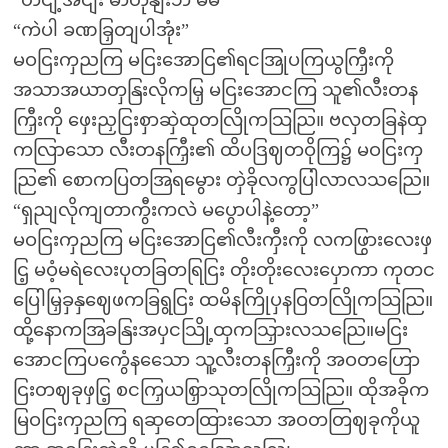
“ဟငျ့အငျး မာတုနျးဘဲ မမ”
“ကဲပါ ခဏခြှတျပါအုံး”
မဝငြးကှညကြ မငြးအောငြ၏ရငအြုပကြယွကြှီးကို
အသာအယာတှနြးလိုကမြှ မငြးအောငကြ သူ၏လီးတန
ကြှီးကို ဖှေးညှငြးစှာဆှဲထုတလြိုကသြညြ။ ဗလှတခြနဲထှ
ကလြာသော လီးတနကြှီး၏ ထိပဒြဈတဝိုကြ၌ မဝငြးကှ
ညြ၏ စောကပြတအြရမွေား တှဲခိုလကွပြါလာလသညြေ။
“ရှညျလိုကျတာကွီးကလဲ မပွောပါနဲ့တော့”
မဝငြးကှညကြ မငြးအောငြ၏လီးကှီးကို လကဖြွားလေးဖှ
ငြ့ မဝံ့မရဲလေးပုတခြတရြငြး တိုးတိုးလေးပှောကာ ကုတင
ပြေါမြှခှနှဈေဖကခြရွငြး ထမိနကြိုပှနဝြတလြိုကသြညြ။
ထို့နောကအြခနြးအပှငသြို့ထှကသြှားလသညြေ။မငြး
အောငကြပကွေံနသေော သူ့လီးတနကြှီးကို အဝတဟြော
ငြးတဈခုဖှငြ့ စငကြှယစြှာသုတလြိုကသြညြ။ ထိုအခိုက
မြဝငြးကှညကြ ရဆှတေထြားသော အဝတတြဈခုကိုယူ