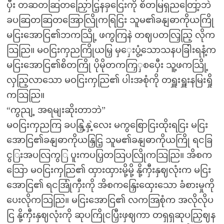
ပှီး တဆတဆြတညြှောငြ့နခှငြေးကို စိတမြရှညတြော့ဘဲ
ခပဆြတဆြတအြောလြိုကရြငြး သူမ၏ခနျဓာကိုယကြို
မငြးအောငြ၏ဘကသြို့ ဖကွကြနဲ တဈပတလြှညြ့ လိုက
သြညြ။ မဝငြးကှညကြိုယမြှ မှှေးပွံ့သောသနပခြါးရနံ့က
မငြးအောငြ၏စိတကြို ပိုမိုတကကြှှစပှေီး သူ့ဖကသြို့
လှညြ့လာသော မဝငြးကှညြ၏ ပါးအစုံကို တရှူးရှူးနမြးရှို
ကသြညြ။
“ကွညျ့ အရမျးဆိုးတာဘဲ”
မဝငြးကှညကြ ခပနြှဲ့နှဲ့လေး မကွစြောငြးထိုးရငြး မငြး
အောငြ၏ခနျဓာကိုယနြှငြ့ သူမ၏ခနျဓာကိုယကြို ရငခြ
ငွြးအပလြကွြ ပူးကပပြှတသြပလြိုကသြညြ။ အိစက
သြော မဝငြးကှညြ၏ ထှားထှားမို့မို့ နို့ကှီးနှဈလုံးက မငြး
အောငြ၏ ရငအြုံကှီးကို အိစကနြှေးထှေးသော ခံစားမှုကို
ပေးလိုကသြညြ။ မငြးအောငြ၏ လကအြစုံက အလိုလိုပ
ငြ နို့ကှီးနှဈလုံးကို ဆုပကြိုငပြှီးဖှဈကာ တရှရှဆုပညြှဈန