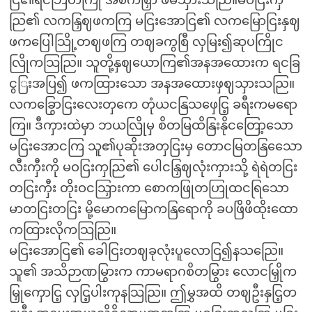
ငြ၏ရငဘြတကြို အိစကစြှာ ဖိမိသှားသညြ။မဝငြးကှ
ညြ၏ လကနြှဈဖကကြ မငြးအောငြ၏ လကမြောငြးနှဈ
ဖကပြေါသြို့တဈဖကြ တဈခကွစြီ လှမြး၍ဆုပကြိုင
လြိုကသြညြ။ သူတို့နှဈယောကြ၏အနအထေားက ရငခြ
ငွြးအပြ၍ ဖကထြားသော အနအထေားဖှဈသှားသညြ။
လကခြွောငြးလေးတှကေ တုံယငနြသဖှေငြ့ ခရီးကမရော
ကြ။ ဒီကှားထဲမှာ ဘယလြိုမှ စိတမြထိနြးနိုငတြော့သော
မငြးအောငကြ သူ၏ပုဆိုးအတှငြးမှ တောငမြတနြသေော
လီးကှီးကို မဝငြးကှညြ၏ ပေါငနြှဈလုံးကှားသို့ ရဲရဲတငြး
တငြးကှီး တိုးဝငသြှားကာ စောကဖြုတဟြုထငရြသော
မာတငြးတငြး မို့မောကမြောကနြရောကို ခပဖြိဖိထိုးထော
ကထြားလိုကသြညြ။
မငြးအောငြ၏ ခေါငြးတဈခုလုံးပူလောငြ၍နသညြေ။
သူ၏ အသိဉာဏမြွားက ကာမရာဂစိတမြွား လောငမြှိုက
မြှုကှောငြ့ လှငြ့ပါးကုနသြညြ။ ဤမွှအထိ တဈဦးနှငြ့တ