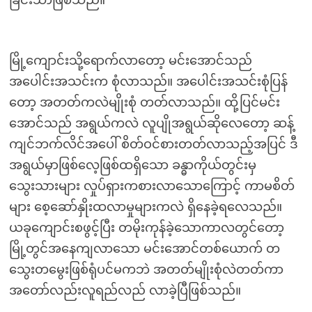
ခြင်းသာဖြစ်သည်။
မြို့ကျောင်းသို့ရောက်လာတော့ မင်းအောင်သည်
အပေါင်းအသင်းက စုံလာသည်။ အပေါင်းအသင်းစုံပြန်
တော့ အတတ်ကလဲမျိုးစုံ တတ်လာသည်။ ထို့ပြင်မင်း
အောင်သည် အရွယ်ကလဲ လူပျိုအရွယ်ဆိုလေတော့ ဆန့်
ကျင်ဘက်လိင်အပေါ် စိတ်ဝင်စားတတ်လာသည့်အပြင် ဒီ
အရွယ်မှာဖြစ်လေ့ဖြစ်ထရှိသော ခန္ဓာကိုယ်တွင်းမှ
သွေးသားများ လှုပ်ရှားကစားလာသောကြောင့် ကာမစိတ်
များ စေ့ဆော်နှိုးထလာမှုများကလဲ ရှိနေခဲ့ရလေသည်။
ယခုကျောင်းစဖွင့်ပြီး တမိုးကုန်ခဲ့သောကာလတွင်တော့
မြို့တွင်အနေကျလာသော မင်းအောင်တစ်ယောက် တ
သွေးတမွေးဖြစ်ရုံပင်မကဘဲ အတတ်မျိုးစုံလဲတတ်ကာ
အတော်လည်းလူရည်လည် လာခဲ့ပြီဖြစ်သည်။