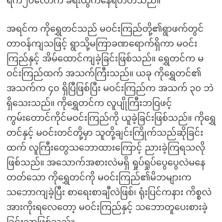
ရက်၂၀လောက် ခရီးထွက်နေရတတ်သည်။
အရင်က ကိုရွှေတင်သည် မဝင်းကြည်တို့၏ရွာဖက်တွင်
တာဝန်ကျသဖြင့် ရွာသို့မကြာခဏရောက်ရှိကာ မဝင်း
ကြည်နှင့် အိမ်ထောင်ကျခဲ့ခြင်းဖြစ်သည်။ ရွှေတင်က မ
ဝင်းကြည်ထက် အသက်ကြီးသည်။ ယခု ကိုရွှေတင်၏
အသက်က ၄၀ ရှိပြီဖြစ်ပြီး မဝင်းကြည်က အသက် ၃၀ ဘဲ
ရှိသေးသည်။ ကိုရွှေတင်က လူပျိုကြီးဘဝြဖင့်
ကွမ်းတောင်ကိုင်မဝင်းကြည်ကို ယူခဲ့ခြင်းဖြစ်သည်။ ကိုရွှေ
တင်နှင့် မဝင်းတင်တို့မှာ သူတို့ချင်းကြိုက်သည်ဆိုခြင်း
ထက် လူကြီးတွေသဘောထားကြောင့် ညားခဲ့ကြရသလို
ဖြစ်သည်။ အသောက်အစားလဲမရှိ ရှုပ်ရှုပ်ပွေပွေလဲမနေ
တတ်သော ကိုရွှေတင်ကို မဝင်းကြည်၏မိဘများက
သဘောကျခဲ့ပြီး စာရေးစာချီလဲဖြစ်၊ ရုံးပြင်ကနား ကိစ္စလဲ
အားကိုးရလေတော့ မဝင်းကြည်နှင့် သဘောတူပေးစားခဲ့