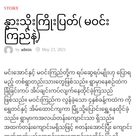
STORY
နွားသိုးကြိုးပြတ်( မဝင်း
ကြည်နဲ့)
by
admin
May 23, 2021
မင်းအောင်နှင့် မဝင်းကြည်တို့က ရပ်ဆွေရပ်မျိုးဟု ပြောရ
မည့် တစ်ရွာတည်းသားတွေဖြစ်သည်။ ရွာမှာနေစဉ်ထဲက
ခြံခြင်းကပ် အိပ်ချင်းကပ်လျက်နေထိုင်ခဲ့ကြသည်
ဖြစ်သည်။ မဝင်းကြည်က လွန်ခဲ့သော ၄နှစ်ခန့်ကထဲက ကို
ရွှေတင်နှင့် အိမ်ထောင်ကျကာ မြို့သို့ပြောင်းရွှေ့နေထိုင်ခဲ့
သည်။ ရွာမှာကအလယ်တန်းကျောင်းသာ ရှိသည်။
အထက်တန်းကျောင်းမရှိသဖြင့် ၈တန်းအောင်ပြီး ကျောင်း