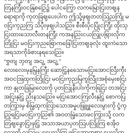
တြနကြှီးဝငနြစဉြေ၌ ပေါငကြွော လကမြောငြးတဈန
ရောရာကို ကုတခြဈပေးပါက ဤသို့ဖှဈတတသြညကြို မ
ဝငြးကှညကြ သိပှီးဖှဈပါသညြ။ စီးစီးပိုငပြိုငကြှီး ထိုးသှ
ငြးထားသောလီးတနကြှီး ကအနညြးငယလြှုပရြှားလိုက
တြိုငြး မဝငြးကှညစြောကခြေါငြးတဈခုလုံး ထူးကဲသော
အရသာကိုခံစားနရသေညြ။
“ဗွှတျ ဘှတျ အငျ့ အငျ့”
လေးလေးမှနမြှနကြှီး ဆောငြ့နသေောမငြးအောငလြီးကှီး
အဝငအြထှကတြိုငြး မဝငြးကှညမြကွလြုံးအစုံမှေးစငြး
ကာ နှုတခြမြးလေးကို ပှတလြုနီးပါးကိုကရြငြး တအငြး
အငြးနှငြ့ ညီးနသညြေ။ မငြးအောငကြလီးနှငြ့ စောကပြ
တကြှားမှ စိမြ့ထှကလြာသောအမှုပဖြှူဖှူလေးမွားကို ငုံ့ကှ
ညြ့ရငြးမဝငြးကှညြ၏ အဝတမြဲ့သောဖငကြှားသို့ လက
တြဈခွောငြးဖှငြ့ အသာအယာပှတသြပလြိုကြ စအိုဝ
လေးကို လှညြ့မှှပေေးလိုကြ ဖငြ့ဆော့ကစား ပေးလိုက