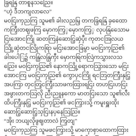
ခြှရနြ တာစူနသညြေ။
“ဟဲ့ ဒီဘကျလာလေ”
မဝငြးကှညကြ သူမ၏ ခါးလညမြှ တကခြှရနြ ခှထေော
ကကြှီးတဈဖကြ မှောကကြှှမှောကကြှှ လုပနြသေောမ
ငြးအောငကြို ဆတကြနဲဆောငြ့ဆှဲပှီး ကုတငအြလယ
သြို့ဆှဲတငလြိုကရြာ မငြးအောငခြမွာ မဝငြးကှညြ၏
ခါးပေါြ၌ ကနြ့လနြ့ကှီး မှောကရြကလြဲကသွှားလသ
ညြေ။ မဝငြးကှညြ၏ နောကသြို့ရောကသြှားသော မငြး
အောငကြ မဝငြးကှညြ၏ ကွောပှငကြို ရငဘြတကြှီးနှငြ့
အပကြာ တှငတြှငကြှီးသာဖကထြားရငြး တဟငြးဟငြး
အဖွားတကသြလို ညီးညူနကော မာတငြးသော သူ၏လီး
ထိပကြှီးနှငြ့ မဝငြးကှညြ၏ ဖငကြှားသို့ ကမူးရှူးထိုး
ဆောငြ့ဆောငြ့သှငြးနပှနေသြညြ။
“အိုး ဘယျလိုဖွဈတာလဲ ကြှတျ”
မဝငြးကှညကြ သူမဖငကြှားသို့ မာကှောစှာထောကထြား