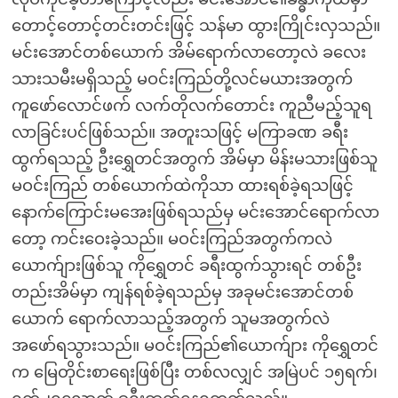
တောင့်တောင့်တင်းတင်းဖြင့် သန်မာ ထွားကြိုင်းလှသည်။
မင်းအောင်တစ်ယောက် အိမ်ရောက်လာတော့လဲ ခလေး
သားသမီးမရှိသည့် မဝင်းကြည်တို့လင်မယားအတွက်
ကူဖော်လောင်ဖက် လက်တိုလက်တောင်း ကူညီမည့်သူရ
လာခြင်းပင်ဖြစ်သည်။ အတူးသဖြင့် မကြာခဏ ခရီး
ထွက်ရသည့် ဦးရွှေတင်အတွက် အိမ်မှာ မိန်းမသားဖြစ်သူ
မဝင်းကြည် တစ်ယောက်ထဲကိုသာ ထားရစ်ခဲ့ရသဖြင့်
နောက်ကြောင်းမအေးဖြစ်ရသည်မှ မင်းအောင်ရောက်လာ
တော့ ကင်းဝေးခဲ့သည်။ မဝင်းကြည်အတွက်ကလဲ
ယောက်ျားဖြစ်သူ ကိုရွှေတင် ခရီးထွက်သွားရင် တစ်ဦး
တည်းအိမ်မှာ ကျန်ရစ်ခဲ့ရသည်မှ အခုမင်းအောင်တစ်
ယောက် ရောက်လာသည့်အတွက် သူမအတွက်လဲ
အဖော်ရသွားသည်။ မဝင်းကြည်၏ယောက်ျား ကိုရွှေတင်
က မြေတိုင်းစာရေးဖြစ်ပြီး တစ်လလျှင် အမြဲပင် ၁၅ရက်၊