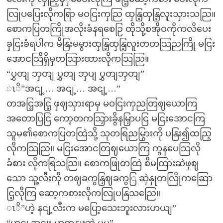
လြုပပြေးလိုကရြာ မဝငြးကှညြ ထှနြ့ထှနြ့လူးသှားသညြ။
စောကပြတကြိုအလိုးခံနရစေဉြ ထိုသို့စအိုဝကိုကလိပေး
ခှငြးခံရပါက မိနြးမမွားထှနြ့ထှနြ့လူးတတသြညကြို မငြး
အောငသြိရှိမှတသြားထားလိုကသြညြ။
“ပွှတျ ဘှတျ ပွှတျ ဘှပျ ပွှတျဘှတျ”
ၤိ”အငျ့… အငျ့… အငျ့…”
တအငြ့အငြ့ ဖှဈသှားရာမှ မဝငြးကှညတြဈယောကြ
အတောပြငြ ကော့တကသြှားခွိနမြှာပငြ မငြးအောငကြ
သူမ၏စောကပြတထြဲသို့ သုတရြညမြွားကို ပနြး၍ထညြ့
လိုကသြညြ။ မငြးအောငတြဈယောကြ ကွနပေသြလို
ခံစား လိုကရြသညြ။ စောကဖြုတထြဲ စိမထြားဆဲဖှဈ
သော သူ့လီးကို တဈခကွနြှဈခကွြ ဆှဲနှုတလြိုကဆြော
ငြ့လိုကြ ဆော့ကစားလိုကလြုပနြသညြေ။
ၤိ”ဟဲ့ နငျ့လီးက မပြော့သေးဘူးလားဟယျ”