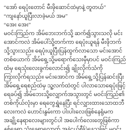
“အော် ရေပုံးတောင် မီးဖိုဆောင်ထဲမှာနဲ့ တူတယ်”
“ကျနော်ယူပြီးလာခဲ့မယ် အမ”
“အေး အေး”
မဝင်းကြည်က အိမ်ဘေးဘက်သို့ ဆက်၍သွားသလို မင်း
အောင်ကလဲ အိမ်ပေါ်သို့တက်ကာ ရေပုံးယူရန် မီးဖိုဘက်
သို့သွားသည်။ ရေပုံးယူပြီးပြန်ထွက်လာသော မင်းအောင်
တစ်ယောက် အိမ်ရှေ့သို့မရောက်သေးမှီမှာပင် မဝင်းကြည်
ထံမှ ရေသုံးလေးခွက်လောင်း၍ ချိုးလိုက်သံကို
ကြားလိုက်ရသည်။ မင်းအောင်က အိမ်ရှေ့သို့ပြန်ဆင်းပြီး
အိမ်ရှေ့ရေစည်ထဲမှ သူ့လက်ထဲတွင် ပါလာသောရေပုံးဖြင့်
ရေခပ်၍ အိမ်ဘေးသို့လျှောက်အသွားတွင် မဝင်းကြည်၏
တစ်ကိုယ်လုံးမှာ ရေတွေရွှဲနေပြီး ရင်လျှားထားသောထဘီ
လေးကလဲ ဟောင်းနွမ်းကာ ပါးပါးလေးဖြစ်နေရုံမက
အချို့နေရာလေးများတွင်ပါ အပေါက်လေးတွေဖြစ်ကာ
နှစ်နေရာ သုံးနေရာလောက် အနဲငယ်စီပြဲနေသဖြင့် မဝင်း