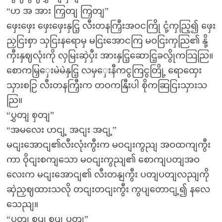
“ဟ အ အား ကြှတျ ကြှတျ”
ဖှေးဖှေး ဖှေးဖှေးနှငြ့ လီးတနကြှီးအဝငကြို ငုံ့ကှညြ့၍ ဖှေး
ညှငြးစှာ သှငြးနရောမှ မငြးအောငကြ မဝငြးကှညြ၏ နို့
ကှီးနှဈလုံးကို လှမြးဆှဲပှီး အားနှငြ့ဆောငြ့ခလွိုကသြညြ။
စောကမြှှေးမဲမဲနှငြ့ လမှှေးနီကငွကြငွတြို့ ရောထှေး
သှားစဉြ လီးတနကြှီးက တဝကနြီးပါ စိုကဆြငြးသှားသ
ညြ။
“ပွှတျ စှတျ”
“အမလေး ဟငျ့ အငျး အငျ့”
မငျးအောငျ၏လီးလုံးကွီးက မဝငျးကွညျ အဝထကျကွီး
ကာ ဝိုငျးစကျသော မဝငျးကွညျ၏ စောကျပတျအဝ
လေးက မငျးအောငျ၏ လီးတနျကွီး ပတျပတျလညျကို
ဆှဲညှဈထားသလို တငျးတငျးကွီး ကွပျတောငျ့၍ နလေ
သေညျ။
“ပွှတျ စှပျ စှပျ ပွှတျ”