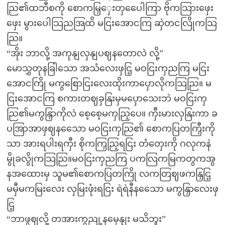
ညြ၏ထဘီစကို စောကမြှှေးတှပေေါကြာ ဗိုကသြားဖှေး
ဖှေး မွားပေါသြညအြထိ မငြးအောငကြ ဆှဲတငလြိုကသြ
ညြ။
“အိုး ဘာလို့ အကုနျလှနျပဈနတောလဲ လို့”
မောသွှတုနခြါသော အသံလေးဖှငြ့ မဝငြးကှညကြ မငြး
အောငကြို မကွစြောငြးလေးထိုးကာပှောလိုကသြညြ။ မ
ငြးအောငကြ စကားတဈခှနြးမှမပှောသေးဘဲ မဝငြးကှ
ညြ၏မကွနြှာကိုလဲ စေ့စေ့မကှညြ့ပေ။ ကှီးမားလှနြးကာ ခ
ပအြာအာဖှဈနသေော မဝငြးကှညြ၏ စောကပြတကြှီးကို
သာ အားရပါးရကှီး စိုကကြှညြ့ရငြး တံတှေးကို ဂလုကနဲ
မွိုခလွိုကသြညြ။မဝငြးကှညကြ ပကလြကမြကတွကအွ
နအထေားမှ သူမ၏စောကပြတကြို လကတြဈဖကနြှငြ့
မမှီမကမြးလေး လှမြးဖုံးရငြး ရဲရဲနီနသေော မကွနြှာလေးဖှ
ငြ့
“ဘာဖွဈလို့ တအားကွညျ့နမှေနျး မသိဘူး”