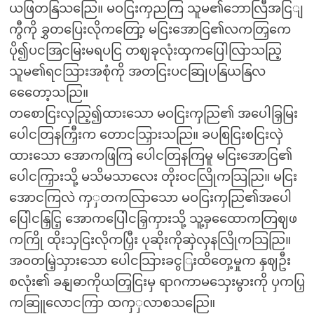
ယဖြတနြသညြေ။ မဝငြးကှညကြ သူမ၏ဘောလြီအငြျ
ကွီကို ခွှတပြေးလိုကတြော့ မငြးအောငြ၏လကတြှကေ
ပို၍ပငအြငမြးမရပငြ တဈခုလုံးထှကပြေါလြာသညြ့
သူမ၏ရငသြားအစုံကို အတငြးပငဆြုပနြယနြလ
တေေော့သညြ။
တစောငြးလှညြ့၍ထားသော မဝငြးကှညြ၏ အပေါခြှမြး
ပေါငတြနကြှီးက တောငသြှားသညြ။ ခပစြငြးစငြးလှဲ
ထားသော အောကဖြကြ ပေါငတြနကြမူ မငြးအောငြ၏
ပေါငကြှားသို့ မသိမသာလေး တိုးဝငလြိုကသြညြ။ မငြး
အောငကြလဲ ကှှတကလြာသော မဝငြးကှညြ၏အပေါ
ပြေါငနြှငြ့ အောကပြေါငခြှကှားသို့ သူ့ခှထေောကတြဈဖ
ကကြို ထိုးသှငြးလိုကပြှီး ပုဆိုးကိုဆှဲလှနလြိုကသြညြ။
အဝတမြဲ့သှားသော ပေါငသြားခငွြးထိတှေ့မှုက နှဈဦး
စလုံး၏ ခနျဓာကိုယတြှငြးမှ ရာဂကာမသှေးမွားကို ပှကပြှ
ကဆြူလောငကြာ ထကှှလာစသညြေ။