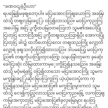
“ခဏဝငျခဲ့ဦးဟာ”
ရပနြေ၍မဖှဈတော့ပါ။ မငြးအောငတြဈယောကြ အခနြး
ထဲသို့ တဈလှမြးခငွြး ဝငြ၍လာသညြ။ မဝငြးကှညကြ
အပေါမြှ အငြျကွီထပမြဝတသြေးဘဲ သူမ၏အပေါပြို
ငြးတှငြ ဘောလြီအငြျကွီတဈထညသြာရှိပှီး အောကပြို
ငြးတှငြ ခါး၌ ထဘီဟောငြးလေး တဈထညကြို လွော့တိ
လွော့ရဲ ဖှဈသလိုဝတြ၍ထားသညြ။ ဒါပမယြေ့ မဝငြးကှ
ညြ၏ တဈကိုယလြုံးတှငတြော့ သနပခြါးတှကေ ခှဆေုံး
ခေါငြးဆုံး လိမြးထားကာမှှေးကှိုငြ၍နသညြေ။ အခနြး
ထဲသို့ မဝံ့မရဲဖှငြ့ ဝငြ၍လာသော မငြးအောငကြို သူမက
မကွနြှာခငွြးဆိုငရြပလြကွကြ ယဲ့ယဲ့လေးပှုံးကာ ကှ
ညြ့၍နသညြေ။ မငြးအောငြ၏ မကွလြုံးမွားကလဲ သူမ
ထံသို့ ငေး၍ကှညြ့လာသညြ။ မဝငြးကှညရြှေ့ လကတြဈ
ကမြးအကှာတှငြ မငြးအောငြ၏ခှလှမြေးမွား ရပတြ
နြ့၍သှားသညြ။ မဝငြးကှညကြ မငြးအောငြ၏ရှေ့သို့