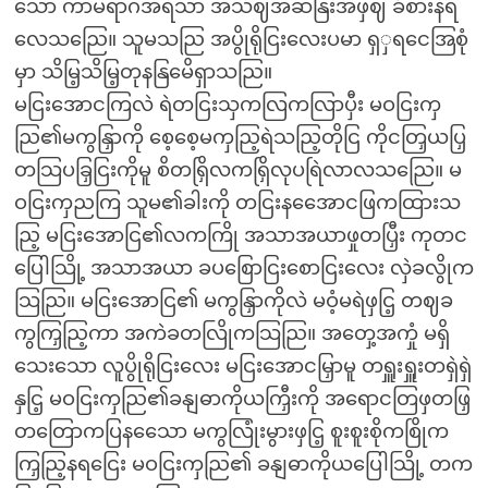
သော ကာမရာဂအရသာ အသဈအဆနြးအဖှဈ ခံစားနရ
လေသညြေ။ သူမသညြ အပွိုရိုငြးလေးပမာ ရှှရငေအြစုံ
မှာ သိမြ့သိမြ့တုနနြမေိရှာသညြ။
မငြးအောငကြလဲ ရဲတငြးသှကလြကလြာပှီး မဝငြးကှ
ညြ၏မကွနြှာကို စေ့စေ့မကှညြ့ရဲသညြ့တိုငြ ကိုငတြှယပြှ
တသြပခြှငြးကိုမူ စိတရြှိလကရြှိလုပရြဲလာလသညြေ။ မ
ဝငြးကှညကြ သူမ၏ခါးကို တငြးနအေောငဖြကထြားသ
ညြ့ မငြးအောငြ၏လကကြို အသာအယာဖှုတပြှီး ကုတင
ပြေါသြို့ အသာအယာ ခပစြောငြးစောငြးလေး လှဲခလွိုက
သြညြ။ မငြးအောငြ၏ မကွနြှာကိုလဲ မဝံ့မရဲဖှငြ့ တဈခ
ကွကြှညြ့ကာ အကဲခတလြိုကသြညြ။ အတှေ့အကှုံ မရှိ
သေးသော လူပွိုရိုငြးလေး မငြးအောငမြှာမူ တရှူးရှူးတရှဲရှဲ
နှငြ့ မဝငြးကှညြ၏ခနျဓာကိုယကြှီးကို အရောငတြဖှတဖြှ
တတြောကပြနသေော မကွလြုံးမွားဖှငြ့ စူးစူးစိုကစြိုက
ကြှညြ့နရငြေး မဝငြးကှညြ၏ ခနျဓာကိုယပြေါသြို့ တက