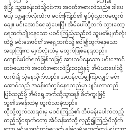
ခဲ့ပြီး သူ့အခန်းထဲသို့ဝင်ကာ အဝတ်အစားလဲသည်။ ဒါပေ
မယ့် သူ့မျက်လုံးထဲက မဝင်းကြည်၏ ရုပ်ပုံလွှာကမထွက်
ချေ။ မင်းအောင်ရေဆွဲပေးပြီး အိမ်ပေါ်သို့တက် သွားတော့
ရေဆက်ချိုးနေသော မဝင်းကြည်သည်လဲ သူမ၏မျက်လုံး
ထဲ၌ မင်းအောင်၏အရှေ့ဘက်သို့ ငေါ၍ထွက်နေသော
အရာကြီးက မျက်လုံးထဲမှ မထွက်ဖြစ်နေရသည်။
ကျောင်းပိတ်ရက်ဖြစ်သဖြင့် အားလပ်နေသော မင်းအောင်
တစ်ယောက် အဝတ်အစားလဲပြီးသည်နှင့် အိပ်ယာပေါ်သို့
တက်၍ လှဲနေလိုက်သည်။ အတန်ငယ်မျှကြာလျှင် မင်း
အောင်သည် အခန်းထဲတွင်နေရသည်မှာ ပျင်းလာသည်
ဖြစ်သည်မို့ အိမ်ရှေ့ဘက်သို့သွားရန် စိတ်ကူးဖြင့်
သူ၏အခန်းထဲမှ ထွက်လာခဲ့သည်။
ထိုသို့ထွက်လာရင်းမှ မဝင်းကြည်၏ အိပ်ခန်းပေါက်တည့်
တည့်သို့ရောက်တော့ အိပ်ခန်းထဲသို့ လှည့်၍ကြည့်မိလိုက်
သော မင်းအောင်တစ်ယေက် ခြေလှမ်းတွေတုံ့ကနဲ ရပ်သွား