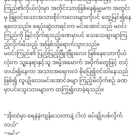
ကြည်၏ကိုယ်လုံးမှာ အတိုင်းသားဖြစ်နေရုံမျှမက အတွင်း
မှ ဖြူဝင်းသောအသားစိုင်ကလေးများကိုပင် တွေ့မြင်၍နေ
ရလေသည်။ ရေပုံးဆွဲလာရင်းက မင်းအောင်သည် မဝင်း
ကြည်ကို မြင်လိုက်ရသည့်ခဏမှာပင် သေသေချာချာကြ
ည့်လိုက်မိသည့် အဖြစ်သို့ရောက်သွားသည်။
မဝင်းကြည်၏ ပြည့်ပြည့်ဖြိုးဖြိုးလေး ဖြစ်နေသောကိုယ်
လုံးက သူ့နေရာနှင့်သူ အမို့အမောက် အဝိုက်တွေဖြင့် တင့်
တယ်၍နေကာ အသားအရေကလဲ စိုပြေ၍ဝင်းဝါနေသည်
ဖြစ်၍ လူပျိုလေးမင်းအောင်ခမျာ ကြည့်မိလိုက်စဉ် ခဏ
မှာပင်သွေးသားများက ထကြွ၍လာခဲ့ရသည်။
“အိုးထဲမှာ ရေနဲနဲကျန်သေးတာနဲ့ ငါလဲ ခပ်ချိုးပစ်လိုက်
တယ်”
“အင်း”