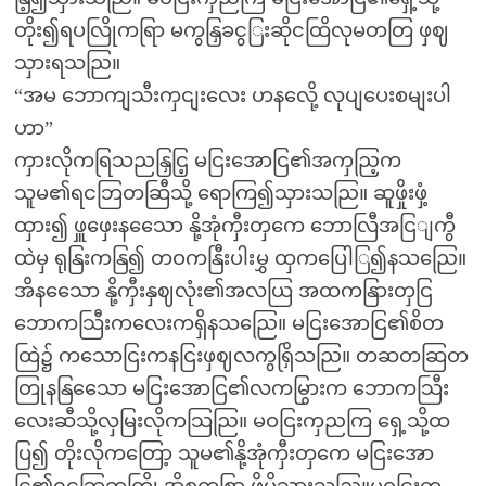
တိုး၍ရပလြိုကရြာ မကွနြှခငွြးဆိုငထြိလုမတတြ ဖှဈ
သှားရသညြ။
“အမ ဘောကျသီးကှငျးလေး ဟနလေို့ လုပျပေးစမျးပါ
ဟာ”
ကှားလိုကရြသညနြှငြ့ မငြးအောငြ၏အကှညြ့က
သူမ၏ရငဘြတဆြီသို့ ရောကြ၍သှားသညြ။ ဆူဖှိုးဖှံ့
ထှား၍ ဖှူဖှေးနသေော နို့အုံကှီးတှကေ ဘောလြီအငြျကွီ
ထဲမှ ရုနြးကနြ၍ တဝကနြီးပါးမွှ ထှကပြေါြ၍နသညြေ။
အိနသေော နို့ကှီးနှဈလုံး၏အလယြ အထကနြားတှငြ
ဘောကသြီးကလေးကရှိနသညြေ။ မငြးအောငြ၏စိတ
ထြဲ၌ ကသောငြးကနငြးဖှဈလကွရြှိသညြ။ တဆတဆြတ
တြုနနြသေော မငြးအောငြ၏လကမြွားက ဘောကသြီး
လေးဆီသို့လှမြးလိုကသြညြ။ မဝငြးကှညကြ ရှေ့သို့ထ
ပြ၍ တိုးလိုကတြော့ သူမ၏နို့အုံကှီးတှကေ မငြးအော