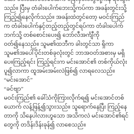
သည်။ ပြီးမှ တံခါးပေါက်ဘေးသို့ကပ်ကာ အခန်းတွင်းသို့
ကြည့်၍နေလိုက်သည်။ အခန်းထဲတွင်တော့ မဝင်းကြည်
က တံခါးပေါက်နှင့်တည့်တည့်တွင်ရပ်ကာ တံခါးပေါက်
ဘက်သို့ တစ်စောင်းပေး၍ ဘော်လီအင်္ကျီကို
ဝတ်၍နေသည်။ သူမ၏ထဘီက ခါးတွင်သာ ရှိကာ
သူမ၏အပေါ်ပိုင်းတစ်ခုလုံးတွင် ဘာအဝတ်အစားမှ မရှိ
ပေ။ကြည့်ရင်း ကြည့်ရင်းက မင်းအောင်၏ တစ်ကိုယ်လုံး
ပူ၍လာကာ ထူအမ်းအမ်းလဲဖြစ်၍ လာရလေသည်။
“မင်းအောင်”
“ခင်ဗျာ”
မဝင်းကြည်၏ ခေါ်သံကိုကြားလိုက်ရ၍ မင်းအောင်တစ်
ယောက် လန့်ဖြန့်၍သွားသည်။ သူရောက်နေပြီး ကြည့်နေ
တာကို သိနေပါလားဟူသော အသိကလဲ မင်းအောင်၏ရင်
တွေကို တဒိန်းဒိန်းခုန်၍ လာစေသည်။