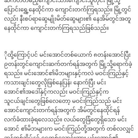
ဆက်တတ်မည့်ကျောင်းသားကျောင်းသူတိုင်း မြို့သို့
ပြောင်းရွှေ့နေထိုင်ကာ ကျောင်းတက်ကြရသည်။ မြို့တွင်
လည်း နီးစပ်ရာဆွေမျိုးမိတ်ဆွေများ၏ နေအိမ်တွင်အတူ
နေထိုင်ကာ ကျောင်းတက်ကြရသည်ဖြစ်သည်။
ိုထို့ကြောင့်ပင် မင်းအောင်တစ်ယောက် ၈တန်းအောင်ပြီး
၉တန်းတွင်ကျောင်းဆက်တက်ရန်အတွက် မြို့သို့ရောက်ခဲ့
ရသည်။ မင်းအောင်၏မိဘများနှင့်ကလဲ မဝင်းကြည်နှင့်
ကသားချင်းတွေလိုဖြစ်နေပြန်၊ နောက်ပြီး မင်း
အောင်၏အဒေါ်နှင့်ကလည်း မဝင်းကြည်နှင့်က
သူငယ်ချင်းတွေဖြစ်လေတော့ မဝင်းကြည်သည် မင်း
အောင်ကျောင်းတက်ရန်အတွက် အိမ်တွင်နေထိုင်ရန်
လက်ခံထားခဲ့ရလေသည်။ လယ်တွေခြံတွေရှိသော မင်း
အောင် ၏မိဘများက မဝင်းကြည်တို့အတွက် တစ်လလျှင်