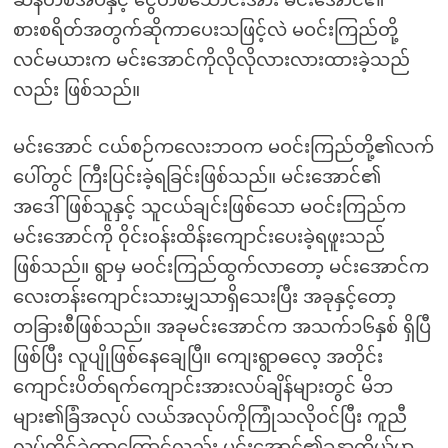
ဆန်တစ်အိပ်နှင့် ငွေတစ်သောင်းအား မင်းအောင်၏
စားစရိတ်အတွက်ဆိုကာပေးသဖြင့်လဲ မဝင်းကြည်တို့
လင်မယားက မင်းအောင်ကိုလိုလိုလားလားထားခဲ့သည်
လည်း ဖြစ်သည်။
မင်းအောင် ငယ်စဉ်ကလေးဘဝက မဝင်းကြည်တို့၏လက်
ပေါ်တွင် ကြီးပြင်းခဲ့ရခြင်းဖြစ်သည်။ မင်းအောင်၏
အဒေါ်ဖြစ်သူနှင့် သူငယ်ချင်းဖြစ်သော မဝင်းကြည်က
မင်းအောင်ကို ဝိုင်းဝန်းထိန်းကျောင်းပေးခဲ့ရဖူးသည်
ဖြစ်သည်။ ရွာမှ မဝင်းကြည်ထွက်လာတော့ မင်းအောင်က
လေးတန်းကျောင်းသားမျှသာရှိသေးပြီး အခုနှင့်တော့
တခြားစီဖြစ်သည်။ အခုမင်းအောင်က အသက်၁၆နှစ် ရှိပြီ
ဖြစ်ပြီး လူပျိုဖြစ်နေချေပြီ။ ကျေးရွာဓလေ့ အတိုင်း
ကျောင်းပိတ်ရက်ကျောင်းအားလပ်ချိန်များတွင် မိဘ
များ၏ခြံအလုပ် လယ်အလုပ်ကိုကြုံသလိုဝင်ပြီး ကူညီ
လုပ်ကိုင်ခဲ့တာကြောင့်လည်း မင်းအောင်၏ခန္ဓာကိုယ်မှာ