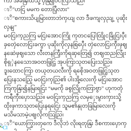
ကာ အခနြးထဲသို့ ပှနြ၍ဝငလြာသညြ၊
ၤိ”ဟငြ မမက တောပြှီလား”
ၤိ”စကားသိပျမြားတာဘဲကှယျ လာ ဒီဖကျလှညျ့ ပုဆိုး
လှနျ”
မဝငြးကှညကြ မငြးအောငကြို ကုတငပြေါထြိုငခြိုငြးပှီး
ခှတှေဲလောငြးခကွာ ပုဆိုးကိုလှနစြပှေီး တှဲလောငြးကှီးဖှဈ
နဆေဲဖှဈသော လီးတနကြှီးကိုရဆှတြေ၍ တဈထညလြုံး
စိုရှှဲနသေောအဝတဖြှငြ့ အုပကြာသုတပြေးသညြ။
ဒူးထောငကြာ တယုတယလီးကို ရစေိုအဝတဖြှငြ့သုတ
ပြေးနသညြေ့ မဝငြးကှညြ၏ ပါးအို့လေးကို မငြးအောင
ကြကုနြး၍နမြးရငြး “မမကို ခစွလြိုကတြာဗွာ” ဟုကတုံ
ကရီကှီးပှောသညြ။ မဝငြးကှညကြ လမှှေးမွားကှားသို့
ထိုးဖှကာသုတပြေးနရငြေး သူမ၏နှုတခြမြးလေးကို
မသိမသာမဲ့ပဈလိုကသြညြ၊
ၤိ”ယောကြွားတှကေ ဒီလိုဘဲ လိုးရတုနြး ဒီစကားပှောကှ