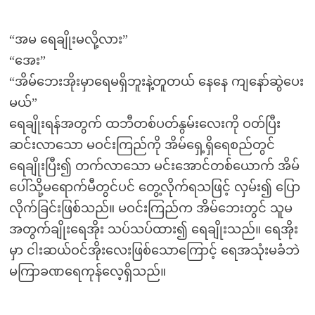
“အမ ရေချိုးမလို့လား”
“အေး”
“အိမ်ဘေးအိုးမှာရေမရှိဘူးနဲ့တူတယ် နေနေ ကျနော်ဆွဲပေး
မယ်”
ရေချိုးရန်အတွက် ထဘီတစ်ပတ်နွမ်းလေးကို ဝတ်ပြီး
ဆင်းလာသော မဝင်းကြည်ကို အိမ်ရှေ့ရှိရေစည်တွင်
ရေချိုးပြီး၍ တက်လာသော မင်းအောင်တစ်ယောက် အိမ်
ပေါ်သို့မရောက်မီတွင်ပင် တွေ့လိုက်ရသဖြင့် လှမ်း၍ ပြော
လိုက်ခြင်းဖြစ်သည်။ မဝင်းကြည်က အိမ်ဘေးတွင် သူမ
အတွက်ချိုးရေအိုး သပ်သပ်ထား၍ ရေချိုးသည်။ ရေအိုး
မှာ ငါးဆယ်ဝင်အိုးလေးဖြစ်သောကြောင့် ရေအသုံးမခံဘဲ
မကြာခဏရေကုန်လေ့ရှိသည်။