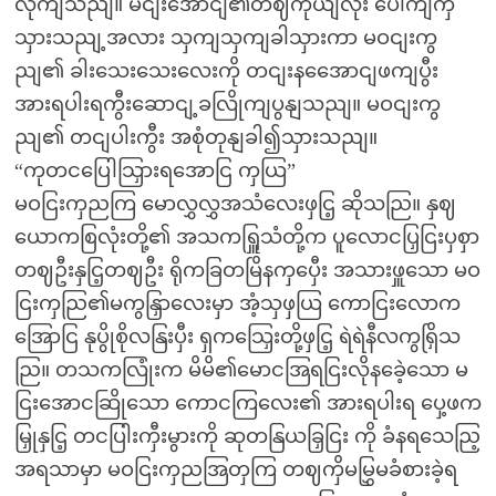
လိုကျသညျ။ မငျးအောငျ၏တဈကိုယျလုံး ပေါကျကှဲ
သှားသညျ့အလား သှကျသှကျခါသှားကာ မဝငျးကွ
ညျ၏ ခါးသေးသေးလေးကို တငျးနအေောငျဖကျပွီး
အားရပါးရကွီးဆောငျ့ခလြိုကျပွနျသညျ။ မဝငျးကွ
ညျ၏ တငျပါးကွီး အစုံတုနျခါ၍သှားသညျ။
“ကုတငပြေါသြှားရအောငြ ကှယြ”
မဝငြးကှညကြ မောလွှလွှအသံလေးဖှငြ့ ဆိုသညြ။ နှဈ
ယောကစြလုံးတို့၏ အသကရြှူသံတို့က ပူလောငပြှငြးပှစှာ
တဈဦးနှငြ့တဈဦး ရိုကခြတမြိနကှပှေီး အသားဖှူသော မဝ
ငြးကှညြ၏မကွနြှာလေးမှာ အံ့သှဖှယြ ကောငြးလောက
အြောငြ နုပွိုစိုလနြးပှီး ရှကသြှေးတို့ဖှငြ့ ရဲရဲနီလကွရြှိသ
ညြ။ တသကလြုံးက မိမိ၏မောငအြရငြးလိုနခေဲ့သော မ
ငြးအောငဆြိုသော ကောငကြလေး၏ အားရပါးရ ပှေ့ဖက
မြှုနှငြ့ တငပြါးကှီးမွားကို ဆုတနြယခြှငြး ကို ခံနရသေညြ့
အရသာမှာ မဝငြးကှညအြတှကြ တဈကှိမမြွှမခံစားခဲ့ရ