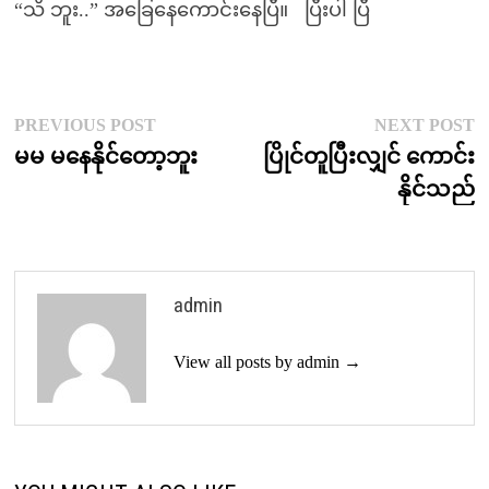
“သိ ဘူး..” အခြေနေကောင်းနေပြီ။ ပြီးပါ ပြီ
Post
Previous
N
PREVIOUS POST
NEXT POST
post:
p
မမ မနေနိုင်တော့ဘူး
ပြိုင်တူပြီးလျှင် ကောင်း
navigation
နိုင်သည်
admin
View all posts by admin →