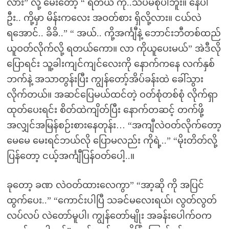
လား” လို့ မေးတော့ “ ရတယ် ကို..သိပ်မစိုပါဘူး။ နေပါ
ဦး.. ကို့မှာ မိန်းကလေး အဝတ်စား ရှိလို့လား။ ငယ်လဲ
ရအောင်.. ခိခိ..” “ အယ်.. ကို့အင်္ကျီနဲ့ ဘောင်းဘီတစ်ထည်
ယူဝတ်လိုက်လို့ ရတယ်ကော။ လာ ကိုယူပေးမယ်” အဲဒီလို
ပြောရင်း သူ့ခါးကျင်ကျင်လေးကို နောက်ကနေ လက်နှစ်
ဘက်နဲ့ အသာတွန်းပြီး ကျွန်တော့်အိပ်ခန်းထဲ ခေါ်သွား
လိုက်တယ်။ အဆင်ပြေမယ်ထင်တဲ့ ဝတ်စုံတစ်စုံ လိုက်ရှာ
ထုတ်ပေးရင်း စိတ်ထဲကျိတ်ပြီး နောက်တဆင့် တက်ဖို့
အလျှင်အမြန်စဉ်းစားနေတုန်း… “အကျီလဲဝတ်လိုက်တော့
မေမေ မေးရင်ဘယ်လို ပြောမလည်း ကိုရဲ့..” “မိုးတိတ်လို့
ပြန်တော့ ငယ့်အင်္ကျီပြန်ဝတ်ပေါ့..။
ခုတော့ ခဏ လဲဝတ်ထားလေကွာ” “အာ့ဆို ကို အပြင်
ထွက်ပေး..” “ကောင်းပါပြီ သခင်မလေးရယ်၊ လွတ်လွတ်
လပ်လပ် လဲတော်မူပါ၊ ကျွန်တော်မျိုး အခန်းပေါက်ဝက