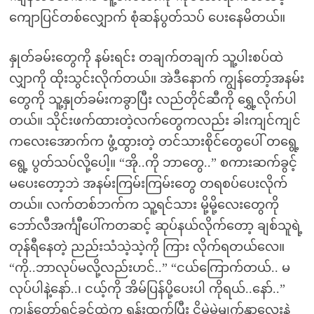
ကျောပြင်တစ်လျှောက် စုံဆန်ပွတ်သပ် ပေးနေမိတယ်။
နှုတ်ခမ်းတွေကို နမ်းရင်း တချက်တချက် သူ့ပါးစပ်ထဲ
လျှာကို ထိုးသွင်းလိုက်တယ်။ အဲဒီနောက် ကျွန်တော့်အနမ်း
တွေကို သူ့နှုတ်ခမ်းကခွာပြီး လည်တိုင်ဆီကို ရွှေ့လိုက်ပါ
တယ်။ သိုင်းဖက်ထားတဲ့လက်တွေကလည်း ခါးကျင်ကျင်
ကလေးအောက်က ဖွံ့ထွားတဲ့ တင်သားစိုင်တွေပေါ် တရွေ့
ရွေ့ ပွတ်သပ်လို့ပေါ့။ “အို..ကို ဘာတွေ..” စကားဆက်ခွင့်
မပေးတော့ဘဲ အနမ်းကြမ်းကြမ်းတွေ တရစပ်ပေးလိုက်
တယ်။ လက်တစ်ဘက်က သူ့ရင်သား မို့မို့လေးတွေကို
ဘော်လီအင်္ကျီပေါ်ကတဆင့် ဆုပ်နယ်လိုက်တော့ ချစ်သူရဲ့
တုန်ရီနေတဲ့ ညည်းသံသဲ့သဲ့ကို ကြား လိုက်ရတယ်လေ။
“ကို..ဘာလုပ်မလို့လည်းဟင်..” “ငယ်ကြောက်တယ်.. မ
လုပ်ပါနဲ့နော်..၊ ငယ့်ကို အိမ်ပြန်ပို့ပေးပါ ကိုရယ်..နော်..”
ကျွန်တော့်ရင်ခွင်ထဲက ရုန်းထွက်ပြီး ငိုမဲ့မဲ့မျက်နှာလေးနဲ့