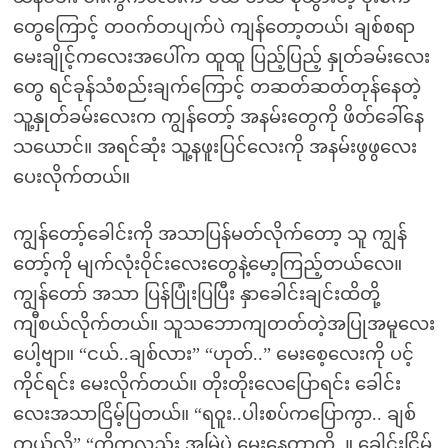
တွေကြောင့် တဝက်တပျက်ပဲ ကျန်တော့တယ်၊ ချစ်စရာ
မေးချိုင့်ကလေးအပေါ်က ထူထူ ပြည့်ပြည့် နှုတ်ခမ်းလေး
တွေ ရင်ခုန်သံစည်းချက်ကြောင့် တဆတ်ဆတ်တုန်နေတဲ့
သူ့နှုတ်ခမ်းလေးက ကျွန်တော့် အနမ်းတွေကို ဖိတ်ခေါ်နေ
သယောင်။ အရင်ဆုံး သူ့နဖူးပြင်လေးကို အနမ်းဖွဖွလေး
ပေးလိုက်တယ်။
ကျွန်တော့်ခေါင်းကို အသာပြန်မတ်လိုက်တော့ သူ ကျွန်
တော့်ကို မျက်လုံးဝိုင်းလေးတွေနဲ့မော့ကြည့်တယ်လေ။
ကျွန်တော် အသာ ပြန်ပြုံးပြပြီး နှာခေါင်းချင်းထိတို့
ကျီစယ်လိုက်တယ်။ သူသဘောကျတတ်တဲ့အပြုအမူလေး
ပေါ့ဗျာ။ “ငယ်..ချစ်လား” “ဟုတ်..” မေးစေ့လေးကို ပင့်
ကိုင်ရင်း မေးလိုက်တယ်။ တိုးတိုးလေပြောရင်း ခေါင်း
လေးအသာငြိမ့်ပြတယ်။ “ရဝူး..ပါးစပ်ကပြောကွာ.. ချစ်
တယ်လို့” “ကိုကလည်း အမြဲပဲ မေးနေတာကို..။ ခေါင်းငြိမ့်