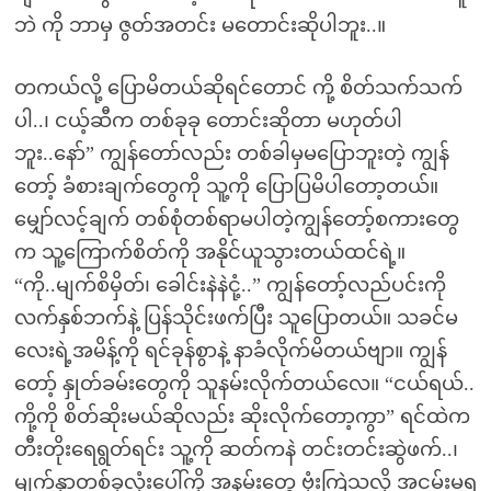
ဘဲ ကို ဘာမှ ဇွတ်အတင်း မတောင်းဆိုပါဘူး..။
တကယ်လို့ ပြောမိတယ်ဆိုရင်တောင် ကို့ စိတ်သက်သက်
ပါ..၊ ငယ့်ဆီက တစ်ခုခု တောင်းဆိုတာ မဟုတ်ပါ
ဘူး..နော်” ကျွန်တော်လည်း တစ်ခါမှမပြောဘူးတဲ့ ကျွန်
တော့် ခံစားချက်တွေကို သူ့ကို ပြောပြမိပါတော့တယ်။
မျှော်လင့်ချက် တစ်စုံတစ်ရာမပါတဲ့ကျွန်တော့်စကားတွေ
က သူ့ကြောက်စိတ်ကို အနိုင်ယူသွားတယ်ထင်ရဲ့။
“ကို..မျက်စိမှိတ်၊ ခေါင်းနဲနဲငုံ့..” ကျွန်တော့်လည်ပင်းကို
လက်နှစ်ဘက်နဲ့ ပြန်သိုင်းဖက်ပြီး သူပြောတယ်။ သခင်မ
လေးရဲ့အမိန့်ကို ရင်ခုန်စွာနဲ့ နာခံလိုက်မိတယ်ဗျာ။ ကျွန်
တော့် နှုတ်ခမ်းတွေကို သူနမ်းလိုက်တယ်လေ။ “ငယ်ရယ်..
ကို့ကို စိတ်ဆိုးမယ်ဆိုလည်း ဆိုးလိုက်တော့ကွာ” ရင်ထဲက
တီးတိုးရေရွတ်ရင်း သူ့ကို ဆတ်ကနဲ တင်းတင်းဆွဲဖက်..၊
မျက်နှာတစ်ခုလုံးပေါ်ကို အနမ်းတွေ ဗုံးကြဲသလို အငမ်းမရ