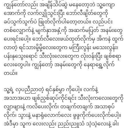
ကျွန်တော်လည်း အချိန်သိပ်ဆွဲ မနေတော့ဘဲ သူ့ကျော
အောက်ကို လက်လျှိုသွင်းပြီး ဘော်လီချိတ်တွေကို
ခပ်သွက်သွက်ပဲ ဖြုတ်လိုက်ပါတော့တယ်။ လည်ပင်း
တစ်လျှောက်နဲ့ မျက်နှာအနှံ့ကို အဆက်မပြတ် အနမ်းတွေ
ပေးရင်းပေါ့။ ဘော်လီလေးဖယ်ထုတ်လိုက်မှ အိကနဲ ထွက်
လာတဲ့ ရင်သားမို့မို့လေးတွေက မကြီးလွန်း မသေးလွန်း၊
ပန်းနုသွေးရောင် သီးလုံးလေးတွေက လုံးဝန်းပြီး ချစ်စရာ
လေးတွေပါ။ ကျွန်တော့် အနမ်းတွေကို နေရာရွှေ့လိုက်
တယ်။
သူ့ရဲ့ လှပညီညာတဲ့ ရင်နှစ်မွှာ ကိုပေါ့။ လက်နဲ့
အသာအယာ ဖျစ်ညှစ်ဆုပ်ကိုင်ရင်း သီးလုံးကလေးတွေကို
လျှာဖျားနဲ့ ကလိပေးလိုက်၊ တချက်တချက် အသာစုပ်
လိုက်၊ သွားနဲ့ မနာရုံလောက်လေး ဖွဖွကိုက်ပေးလိုက်ပေါ့။
အဲဒီမှာ သူက လေးလည်း ညည်းညူသံ သဲ့သဲ့လေးနဲ့ ခါး