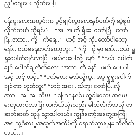
ညှပ်ချေပေး လိုက်ပေါ့။
ပန်းဖူးလေးအတွင်းက ပွင့်ချပ်လွှာလေးနှစ်ဖတ်ကို ဆွဲစုပ်
လိုက်တယ် ဆိုရင်ပဲ… “အ..အ ကို ရှီးးး..တော်ပြီ.. တော်
ပြီ..အာာာ…ကို့…ကိုရေ..” “ဟင့် အင့် ကို..တော်ပါတော့
နော်.. ငယ်မနေတတ်တော့ဘူး..” “ကို…ငို မှာ နော်…ငယ် ရှု
ရှုးပေါက်ချင်လာပြီ.. ဖယ်ပေးပါလို့..နော်..” “ငယ်..ပေါက်
ချင် ပေါက်ချလိုက်လေ” “အာာာ..ကို နော်.. ဖယ် ပေး ပါ
အင့် ဟင့် ဟင့်..” “ငယ်လေး မသိလို့ကွ.. အာ့ ရှုရှုးပေါက်
ချင်တာ ဟုတ်ဘူး” “ဟင့် အင်း.. သိဘူး တော်ပြီ..လို့
အာာ…အ..အ..ကိုးးး..” ပြောနေရင်း သူ့ခါးလေး အရမ်း
ကော့တက်လာပြီး တကိုယ်လုံးလည်း ဓါတ်လိုက်သလို တ
ဆတ်ဆတ် တုန် သွားပါတယ်။ ကျွန်တော့်အတွေ့အကြုံ
အရ သူ့ခံစားမှုအထွတ်အထိပ်ကို ရောက်သွားမှန်း သိလိုက်
တယ်…။