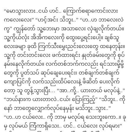
“မောသွားလား..ငယ် ဟင်.. ကြောက်စရာကောင်းလား
ကလေးလေး” “ဟင့်အင်း သိဘူး..” “ဟ..ဟ ဘာလေးလဲ
ကွ” ကျွန်တော် သူ့ဘေးမှာ အသာလေး လှဲချလိုက်တယ်။
သူ့ကိုယ်လုံး အိအိကလေးကို ထွေးပွေ့ရင်းပေါ့။ ချစ်သူ
လေးခမျာ ခုထိ ကြက်သီးမွှေးညင်းလေးတွေ ထနေတုန်း။
သူ့ကို တင်းတင်းလေး ဖက်ထားရင်း နှုတ်ခမ်းတွေကို စုပ်
နမ်းနေလိုက်တယ်။ လက်တစ်ဘက်ကလည်း ရင်သားမို့မို့
တွေကို ပွတ်သပ် ဆုပ်ချေပေးရင်း၊ တစ်ချက်တစ်ချက်
ကျောပြင်ကို လက်သည်းထိပ်လေးနဲ့ ဖိဆိတ် ပေးလိုက်
တော့ သူ တွန့်သွားပြီး… “အာ..ကို့.. ယားတယ် မလုပ်နဲ့..”
“ဘယ်နားက ယားတာလဲ..ငယ်၊ ပြောကြည့်” “သိဘူး.. ကို
နော် ဘာတွေလျှောက်လုပ်နေမှန်း မသိဘူး..သွား..”
“ဟ..ဟ ငယ်လေး.. ကို ဘာမှ မလုပ်ရ သေးဘူးကော..။ ခု
မှ လုပ်မယ် ကြံကာရှိသေး.. ဟင်.. ငယ်လေး လုပ်ရမား”