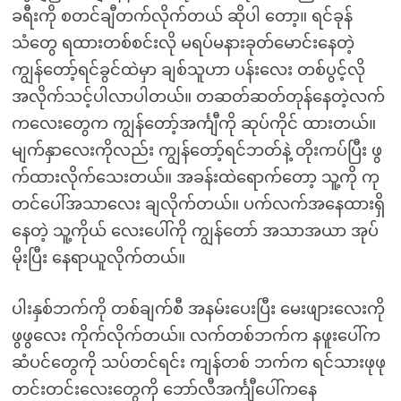
ခရီးကို စတင်ချီတက်လိုက်တယ် ဆိုပါ တော့။ ရင်ခုန်
သံတွေ ရထားတစ်စင်းလို မရပ်မနားခုတ်မောင်းနေတဲ့
ကျွန်တော့်ရင်ခွင်ထဲမှာ ချစ်သူဟာ ပန်းလေး တစ်ပွင့်လို
အလိုက်သင့်ပါလာပါတယ်။ တဆတ်ဆတ်တုန်နေတဲ့လက်
ကလေးတွေက ကျွန်တော့်အင်္ကျီကို ဆုပ်ကိုင် ထားတယ်။
မျက်နှာလေးကိုလည်း ကျွန်တော့်ရင်ဘတ်နဲ့ တိုးကပ်ပြီး ဖွ
က်ထားလိုက်သေးတယ်။ အခန်းထဲရောက်တော့ သူ့ကို ကု
တင်ပေါ်အသာလေး ချလိုက်တယ်။ ပက်လက်အနေထားရှိ
နေတဲ့ သူ့ကိုယ် လေးပေါ်ကို ကျွန်တော် အသာအယာ အုပ်
မိုးပြီး နေရာယူလိုက်တယ်။
ပါးနှစ်ဘက်ကို တစ်ချက်စီ အနမ်းပေးပြီး မေးဖျားလေးကို
ဖွဖွလေး ကိုက်လိုက်တယ်။ လက်တစ်ဘက်က နဖူးပေါ်က
ဆံပင်တွေကို သပ်တင်ရင်း ကျန်တစ် ဘက်က ရင်သားဖုဖု
တင်းတင်းလေးတွေကို ဘော်လီအင်္ကျီပေါ်ကနေ