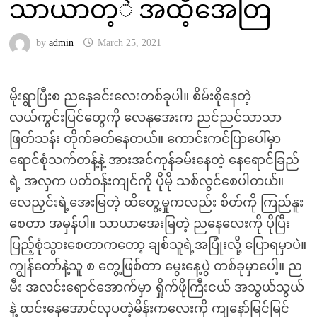
သာယာတ့ဲ အထိ့အေတြ
by
admin
March 25, 2021
မိုးရွာပြီးစ ညနေခင်းလေးတစ်ခုပါ။ စိမ်းစိုနေတဲ့
လယ်ကွင်းပြင်တွေကို လေနုအေးက ညင်ညင်သာသာ
ဖြတ်သန်း တိုက်ခတ်နေတယ်။ ကောင်းကင်ပြာပေါ်မှာ
ရောင်စုံသက်တန့်နဲ့ အားအင်ကုန်ခမ်းနေတဲ့ နေရောင်ခြည်
ရဲ့ အလှက ပတ်ဝန်းကျင်ကို ပိုမို သစ်လွင်စေပါတယ်။
လေညှင်းရဲ့အေးမြတဲ့ ထိတွေ့မှုကလည်း စိတ်ကို ကြည်နူး
စေတာ အမှန်ပါ။ သာယာအေးမြတဲ့ ညနေလေးကို ပိုပြီး
ပြည့်စုံသွားစေတာကတော့ ချစ်သူရဲ့အပြုံးလို့ ပြောရမှာပဲ။
ကျွန်တော်နဲ့သူ စ တွေ့ဖြစ်တာ မွေးနေ့ပွဲ တစ်ခုမှာပေါ့။ ည
မီး အလင်းရောင်အောက်မှာ ရှိုက်ဖိုကြီးငယ် အသွယ်သွယ်
နဲ့ ထင်းနေအောင်လှပတဲ့မိန်းကလေးကို ကျနော်မြင်မြင်