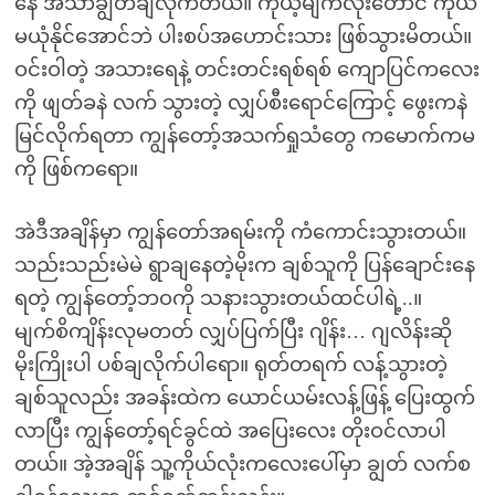
နေ အသာချွတ်ချလိုက်တယ်။ ကိုယ့်မျက်လုံးတောင် ကိုယ်
မယုံနိုင်အောင်ဘဲ ပါးစပ်အဟောင်းသား ဖြစ်သွားမိတယ်။
ဝင်းဝါတဲ့ အသားရေနဲ့ တင်းတင်းရစ်ရစ် ကျောပြင်ကလေး
ကို ဖျတ်ခနဲ လက် သွားတဲ့ လျှပ်စီးရောင်ကြောင့် ဖွေးကနဲ
မြင်လိုက်ရတာ ကျွန်တော့်အသက်ရှုသံတွေ ကမောက်ကမ
ကို ဖြစ်ကရော။
အဲဒီအချိန်မှာ ကျွန်တော်အရမ်းကို ကံကောင်းသွားတယ်။
သည်းသည်းမဲမဲ ရွာချနေတဲ့မိုးက ချစ်သူကို ပြန်ချောင်းနေ
ရတဲ့ ကျွန်တော့်ဘဝကို သနားသွားတယ်ထင်ပါရဲ့..။
မျက်စိကျိန်းလုမတတ် လျှပ်ပြက်ပြီး ဂျိန်း… ဂျလိန်းဆို
မိုးကြိုးပါ ပစ်ချလိုက်ပါရော။ ရုတ်တရက် လန့်သွားတဲ့
ချစ်သူလည်း အခန်းထဲက ယောင်ယမ်းလန့်ဖြန့် ပြေးထွက်
လာပြီး ကျွန်တော့်ရင်ခွင်ထဲ အပြေးလေး တိုးဝင်လာပါ
တယ်။ အဲ့အချိန် သူ့ကိုယ်လုံးကလေးပေါ်မှာ ချွတ် လက်စ