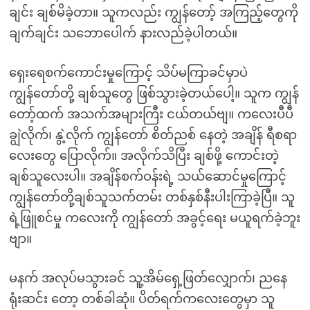
ချင်း ချစ်မိခဲ့တာ။ သူကလည်း ကျွန်တော့် အကြည့်တွေကို
ချက်ချင်း သဘောပေါက် နားလည်ခဲ့ပါတယ်။
ရှေးရေစက်ကောင်းမှုကြောင့် သိပ်မကြာခင်မှာပဲ
ကျွန်တော်တို့ ချစ်သူတွေ ဖြစ်သွားခဲ့တယ်ပေါ့။ သူက ကျွန်
တော့်ထက် အသက်အများကြီး ငယ်တယ်ဗျ။ ကလေးပီပီ
ချွဲလိုက်၊ နွဲ့လိုက် ကျွန်တော် စိတ်ညစ် နေတဲ့ အချိန် ရီစရာ
လေးတွေ ပြောလိုက်။ အလိုက်သိပြီး ချစ်ဖို့ ကောင်းတဲ့
ချစ်သူလေးပါ။ အချိန်စက်ဝန်းရဲ့ သယ်ဆောင်မှုကြောင့်
ကျွန်တော်တို့ချစ်သူသက်တမ်း တစ်နှစ်နီးပါးကြာခဲ့ပြီ။ သူ
ရဲ့ဖြူစင်မှု ကလေးကို ကျွန်တော် အခွင့်ရေး မယူရက်ခဲ့ဘူး
ဗျာ။
မနက် အလုပ်မသွားခင် သူ့အိမ်ရှေ့ဖြတ်လျှောက်၊ ညနေ
ရုံးဆင်း တော့ တစ်ခါဆုံ။ ပိတ်ရက်ကလေးတွေမှာ သူ