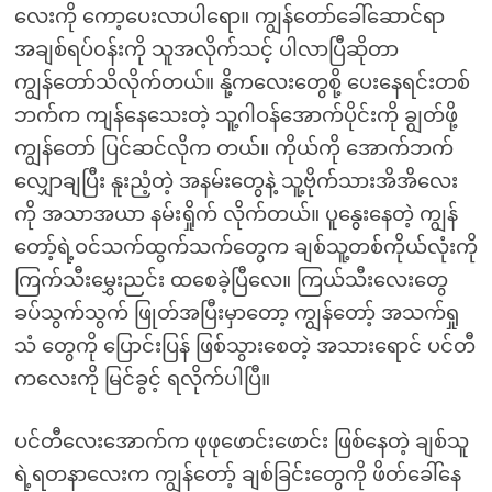
လေးကို ကော့ပေးလာပါရော။ ကျွန်တော်ခေါ်ဆောင်ရာ
အချစ်ရပ်ဝန်းကို သူအလိုက်သင့် ပါလာပြီဆိုတာ
ကျွန်တော်သိလိုက်တယ်။ နို့ကလေးတွေစို့ ပေးနေရင်းတစ်
ဘက်က ကျန်နေသေးတဲ့ သူ့ဂါဝန်အောက်ပိုင်းကို ချွတ်ဖို့
ကျွန်တော် ပြင်ဆင်လိုက တယ်။ ကိုယ်ကို အောက်ဘက်
လျှောချပြီး နူးညံ့တဲ့ အနမ်းတွေနဲ့ သူ့ဗိုက်သားအိအိလေး
ကို အသာအယာ နမ်းရှိုက် လိုက်တယ်။ ပူနွေးနေတဲ့ ကျွန်
တော့်ရဲ့ဝင်သက်ထွက်သက်တွေက ချစ်သူ့တစ်ကိုယ်လုံးကို
ကြက်သီးမွှေးညင်း ထစေခဲ့ပြီလေ။ ကြယ်သီးလေးတွေ
ခပ်သွက်သွက် ဖြုတ်အပြီးမှာတော့ ကျွန်တော့် အသက်ရှု
သံ တွေကို ပြောင်းပြန် ဖြစ်သွားစေတဲ့ အသားရောင် ပင်တီ
ကလေးကို မြင်ခွင့် ရလိုက်ပါပြီ။
ပင်တီလေးအောက်က ဖုဖုဖောင်းဖောင်း ဖြစ်နေတဲ့ ချစ်သူ
ရဲ့ရတနာလေးက ကျွန်တော့် ချစ်ခြင်းတွေကို ဖိတ်ခေါ်နေ