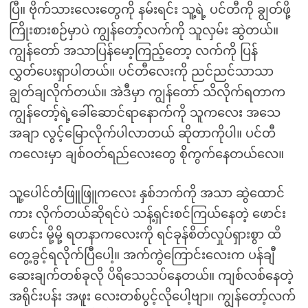
ပြီ။ ဗိုက်သားလေးတွေကို နမ်းရင်း သူ့ရဲ့ ပင်တီကို ချွတ်ဖို့
ကြိုးစားစဉ်မှာပဲ ကျွန်တော့်လက်ကို သူလှမ်း ဆွဲတယ်။
ကျွန်တော် အသာပြန်မော့ကြည့်တော့ လက်ကို ပြန်
လွှတ်ပေးရှာပါတယ်။ ပင်တီလေးကို ညင်ညင်သာသာ
ချွတ်ချလိုက်တယ်။ အဲဒီမှာ ကျွန်တော် သိလိုက်ရတာက
ကျွန်တော့်ရဲ့ခေါ်ဆောင်ရာနောက်ကို သူကလေး အသေ
အချာ လွင့်မြောလိုက်ပါလာတယ် ဆိုတာကိုပါ။ ပင်တီ
ကလေးမှာ ချစ်ဝတ်ရည်လေးတွေ စိုကွက်နေတယ်လေ။
သူ့ပေါင်တံဖြူဖြူကလေး နှစ်ဘက်ကို အသာ ဆွဲထောင်
ကား လိုက်တယ်ဆိုရင်ပဲ သန့်ရှင်းစင်ကြယ်နေတဲ့ ဖောင်း
ဖောင်း မို့မို့ ရတနာကလေးကို ရင်ခုန်စိတ်လှုပ်ရှားစွာ ထိ
တွေ့ခွင့်ရလိုက်ပြီပေါ့။ အက်ကွဲကြောင်းလေးက ပန်ချီ
ဆေးချက်တစ်ခုလို ပိရိသေသပ်နေတယ်။ ကျစ်လစ်နေတဲ့
အရိုင်းပန်း အဖူး လေးတစ်ပွင့်လိုပေါ့ဗျာ။ ကျွန်တော့်လက်