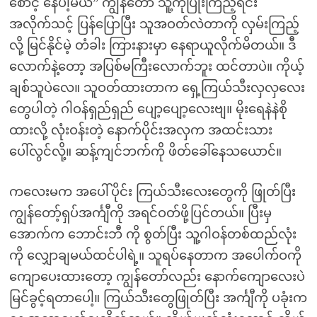
စောင့် နေပါ့မယ်” ကျွန်တော် သူ့ကိုပြုံးကြည့်ရင်း
အလိုက်သင့် ပြန်ပြောပြီး သူအဝတ်လဲတာကို လှမ်းကြည့်
လို့ မြင်နိုင်မဲ့ တံခါး ကြားနားမှာ နေရာယူလိုက်မိတယ်။ ဒီ
လောက်နဲ့တော့ အပြစ်မကြီးလောက်ဘူး ထင်တာပဲ။ ကိုယ့်
ချစ်သူပဲလေ။ သူဝတ်ထားတာက ရှေ့ကြယ်သီးလှလှလေး
တွေပါတဲ့ ဂါဝန်ရှည်ရှည် ပျော့ပျော့လေးဗျ။ မိုးရေနဲနဲစို
ထားလို့ လုံးဝန်းတဲ့ နောက်ပိုင်းအလှက အထင်းသား
ပေါ်လွင်လို့။ ဆန့်ကျင်ဘက်ကို ဖိတ်ခေါ်နေသယောင်။
ကလေးမက အပေါ်ပိုင်း ကြယ်သီးလေးတွေကို ဖြုတ်ပြီး
ကျွန်တော့်ရှပ်အင်္ကျီကို အရင်ဝတ်ဖို့ပြင်တယ်။ ပြီးမှ
အောက်က ဘောင်းဘီ ကို စွတ်ပြီး သူ့ဂါဝန်တစ်ထည်လုံး
ကို လျှောချမယ်ထင်ပါရဲ့။ သူရပ်နေတာက အပေါက်ဝကို
ကျောပေးထားတော့ ကျွန်တော်လည်း နောက်ကျောလေးပဲ
မြင်ခွင့်ရတာပေါ့။ ကြယ်သီးတွေဖြုတ်ပြီး အင်္ကျီကို ပခုံးက