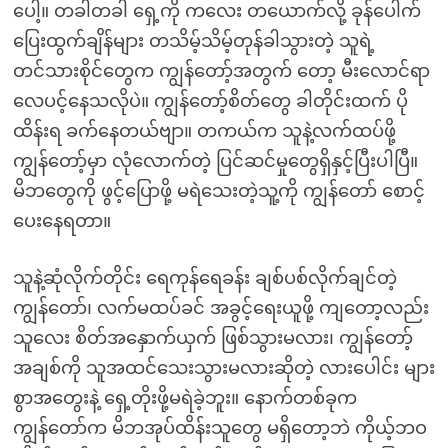
ပေါ့။ တခါတခါ ရှေ့ကို ကလေး တယောက်လို့ ခုန်ပေါက်
ပြေးထွက်ချိန်များ တသိမ့်သိမ့်တုန်ခါသွားတဲ့ သူရဲ့
တင်သားစိုင်တွေက ကျွန်တော့်အတွက် တော့ မီးလောင်ရာ
လေပင့်နေသလိုပဲ။ ကျွန်တော့်စိတ်တွေ ခါတိုင်းထက် ပို
ထိန်းရ ခက်နေတယ်ဗျာ။ တကယ်က သူနဲ့လက်ထပ်ဖို့
ကျွန်တော့်မှာ လုံလောက်တဲ့ ပြင်ဆင်မှုတွေရှိနှင့်ပြီးပါပြီ။
မိဘတွေကို ဖွင့်ပြောဖို့ မရဲသေးတဲ့သူ့ကို ကျွန်တော် စောင့်
ပေးနေရတာ။
သူနဲ့ဆုံလိုက်တိုင်း ရေကုန်ရေခန်း ချစ်ပစ်လိုက်ချင်တဲ့
ကျွန်တော်၊ လက်မထပ်ခင် အခွင့်ရေးယူဖို့ ကျတော့လည်း
သူလေး စိတ်အနှောက်ယှက် ဖြစ်သွားမလား၊ ကျွန်တော့်
အချစ်ကို သူအထင်သေးသွားမလားဆိုတဲ့ လားပေါင်း များ
စွာအတွေးနဲ့ ရှေ့တိုးဖို့မရဲခဲ့ဘူး။ နောက်တစ်ခုက
ကျွန်တော်က မိဘအုပ်ထိန်းသူတွေ မရှိတော့ဘဲ ကိုယ့်ဘဝ