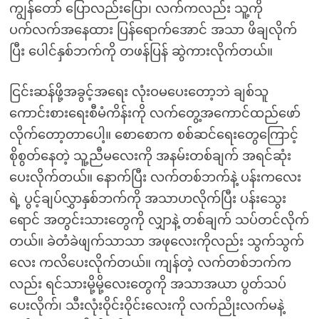
ကျွန်တော် ပြောလည်းပြော၊ လက်ကလည်း သူ့ကို
ပက်လက်အနေထား ပြန်ရောက်အောင် အသာ ဖိချလိုက်
ပြီး ပေါင်နှစ်ဘက်ကို တဖန်ပြန် ဆွဲကားလိုက်တယ်။
ငြင်းဆန်ဖို့အခွင့်အရေး လုံးဝမပေးတော့ဘဲ ချစ်သူ
ကောင်းစားရေးစီမံကိန်းကို လက်တွေ့အကောင်ထည်ဖော်
လိုက်တော့တာပေါ့။ စောစောက စစ်ဆင်ရေးတွေကြောင့်
စိုစွတ်နေတဲ့ သူ့ညီမလေးကို အနမ်းတစ်ချက် အရင်ဆုံး
ပေးလိုက်တယ်။ နောက်ပြီး လက်တစ်ဘက်နဲ့ ပန်းကလေး
ရဲ့ ပွင့်ချပ်လွှာနှစ်ဘက်ကို အသာဟလိုက်ပြီး ပန်းသွေး
ရောင် အတွင်းသားတွေကို လျှာနဲ့ တစ်ချက် သပ်တင်လိုက်
တယ်။ ခဲတံခဲဖျက်သာသာ အဖုလေးကိုလည်း သွက်သွက်
လေး ကလိပေးလိုက်တယ်။ ကျန်တဲ့ လက်တစ်ဘက်က
လည်း ရင်သားမို့မို့လေးတွေကို အသာအယာ ပွတ်သပ်
ပေးလိုက်၊ သီးလုံးဝိုင်းဝိုင်းလေးကို လက်ညိုးလက်မနဲ့