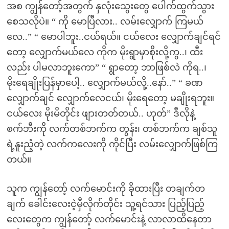
အစ ကျွန်တော့်အတွက် နှလုံးသွေးတွေ ပေါက်ထွက်သွား
စေသလိုပဲ။ “ ကို မောပြီလား.. လမ်းလျှောက် ကြမယ်
လေ..” “ မောပါဘူး..ငယ်ရယ်။ ငယ်လေး လျှောက်ချင်ရင်
တော့ လျှောက်မယ်လေ ကိုက မိုးရွာမှာစိုးလို့ကွ..၊ ထီး
လည်း ပါမလာဘူးကော” “ ရွာတော့ ဘာဖြစ်လဲ ကိုရ..၊
မိုးရေချိုးပြန်မှာပေါ့.. လျှောက်မယ်လို့..နော်..” “ ခဏ
လျှောက်ချင် လျှောက်လေငယ်၊ မိုးရေတော့ မချိုးရဘူး။
ငယ်လေး မိုးမိတိုင်း ဖျားတတ်တယ်.. ဟုတ်” ဒီလိုနဲ့
စက်ဘီးကို လက်တစ်ဘက်က တွန်း၊ တစ်ဘက်က ချစ်သူ
ရဲ့နူးညံ့တဲ့ လက်ကလေးကို ကိုင်ပြီး လမ်းလျှောက်ဖြစ်ကြ
တယ်။
သူက ကျွန်တော့် လက်မောင်းကို ခိုထားပြီး တချက်တ
ချက် ခေါင်းလေးငဲ့မှီလိုက်တိုင်း သူ့ရင်သား ပြည့်ပြည့်
လေးတွေက ကျွန်တော့် လက်မောင်းနဲ့ လာလာထိနေတာ