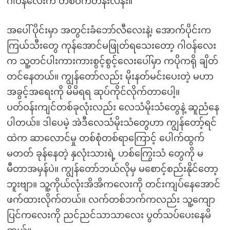
ဂါဝန်လေးက တစ်ဝက်တန်းလန်း။
အပေါ်ပိုင်းမှာ အတွင်းခံဘော်လီလေးနဲ့၊ အောက်ပိုင်းက
ကြယ်သီးတွေ ကုန်အောင်မဖြုတ်ရသေးတော့ ဂါဝန်လေး
က သူ့တင်ပါးကားကားစွင့်စွင့်လေးပေါ်မှာ ကပိုကရို ချိတ်
တင်နေတယ်။ ကျွန်တော်လည်း မိုးနတ်မင်းပေးတဲ့ မဟာ
အခွင့်အရေးကို မိမိရရ ဆုပ်ကိုင်လိုက်တာပေါ့။
ပတ်ဝန်းကျင်တစ်ခုလုံးလည်း လေသံမိုးသံတွေနဲ့ ဆူညံနေ
ပါတယ်။ ဒါပေမဲ့ အဲဒီလေသံမိုးသံတွေဟာ ကျွန်တော့်ရင်
ထဲက ဆာလောင်မှု တစ်စုံတစ်ရာကြောင့် ပေါက်ထွက်
မတတ် ခုန်နေတဲ့ နှလုံးသားရဲ့ ဟစ်ကြွေးသံ တွေကို မ
မီတာအမှန်ပဲ။ ကျွန်တော်ဘယ်လိုမှ မစောင့်စည်းနိုင်တော့
ဘူးဗျာ။ သူ့ကိုယ်လုံးအိအိကလေးကို တင်းကျပ်နေအောင်
ဖက်ထားလိုက်တယ်။ လက်တစ်ဘက်ကလည်း သူ့ကျော
ပြင်ကလေးကို ညင်ညင်သာသာလေး ပွတ်သပ်ပေးနေမိ