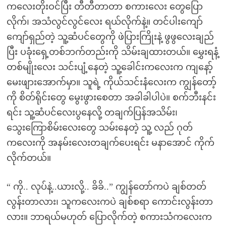
ကလေးတိုးဝင်ပြီး တီတီတာတာ စကားလေး တွေပြော
လိုက်၊ အသံလွင်လွင်လေး ရယ်လိုက်နဲ့။ တင်ပါးကျော်
ကျော်ရှည်တဲ့ သူ့ဆံပင်တွေကို ဖဲပြားကြိုးနဲ့ ဖွဖွလေးချည်
ပြီး ပခုံးရှေ့တစ်ဘက်တည်းကို သိမ်းချထားတယ်။ မွှေးရနံ့
တစ်မျိုးလေး သင်းပျံ့နေတဲ့ သူ့ခေါင်းကလေးက ကျနော့်
မေးဖျားအောက်မှာ။ သူရဲ့ ကိုယ်သင်းနံလေးက ကျွန်တော့်
ကို စိတ်ရိုင်းတွေ မွေးဖွားစေတာ အခါခါပါပဲ။ စက်ဘီးနင်း
ရင်း သူ့ဆံပင်လေးပွနေလို့ တချက်ပြန်အသိမ်း၊
သွေးကြောစိမ်းလေးတွေ သမ်းနေတဲ့ သူ့ လည် ဂုတ်
ကလေးကို အနမ်းလေးတချက်ပေးရင်း မနာအောင် ကိုက်
လိုက်တယ်။
“ ကို.. လုပ်နဲ့..ယားလို့.. ခိခိ..” ကျွန်တော်ကပဲ ချစ်တတ်
လွန်းတာလား၊ သူကလေးကပဲ ချစ်စရာ ကောင်းလွန်းတာ
လား။ ဘာရယ်မဟုတ် ပြောလိုက်တဲ့ စကားသံကလေးက