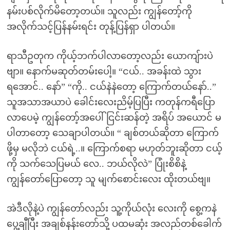
နမ်းပစ်လိုက်မိတော့တယ်။ သူလည်း ကျွန်တော့်ကို
အလိုက်သင့်ပြန်နမ်းရင်း တုန့်ပြန်ရှာ ပါတယ်။
ရာသီဥတုက ကိုယ့်ဘက်ပါလာတော့လည်း ယောကျ်ားပဲ
ဗျာ။ နောက်မဆုတ်တမ်းပေါ့။ “ငယ်.. အခန်းထဲ သွား
ရအောင်.. နော်” “ကို.. ငယ်နဲနဲတော့ ကြောက်တယ်နော်..”
သူအသာအယာပဲ ခေါင်းလေးညိမ့်ပြပြီး ကတုန်ကရီပြော
လာပေမဲ့ ကျွန်တော့်အပေါ် ငြင်းဆန်တဲ့ အရိပ် အယောင် မ
ပါတာတော့ သေချာပါတယ်။ “ ချစ်တယ်ဆိုတာ ကြောက်
ဖို့မှ မလိုဘဲ ငယ်ရဲ့..။ ကြောက်စရာ မဟုတ်ဘူးဆိုတာ ငယ့်
ကို သက်သေပြမယ် လေ.. ဘယ်လိုလဲ” ပြုံးစိစိနဲ့
ကျွန်တော်ပြောတော့ သူ မျက်စောင်းလေး ထိုးတယ်ဗျ။
အဲဒီလိုနဲ့ပဲ ကျွန်တော်လည်း သူ့ကိုယ်လုံး လေးကို စွေ့ကနဲ
ပွေ့ချီပြီး အချစ်နန်းတော်သို့ ပထမဆုံး အလည်တစ်ခေါက်