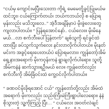
“ငယ်မှ ကျောင်းမပြီးသေးတာ ကိုရဲ့ မေမေတို့ခွင့်ပြုမယ်မ
ထင်ဘူး၊ ငယ်ကြောက်တယ်၊ ဘယ်ကဘယ်လို စ ပြောရ
မှန်းလည်း မသိဘူးလေ..” အဲ့ဒီအချိန်မှာပဲ မိုးဖွဲလေးတွေ
ကျလာပါတယ်။ “ ပြန်ရအောင်နော်.. ငယ်လေး။ မိုးမိနေ
မယ်…လာ စက်ဘီးပေါ်ပြန်တက်” ချစ်သူကို ရင်ခွင်ထဲ
ထားပြီး ခပ်သွက်သွက်လေး နင်းလာလိုက်ပါတယ်။ မိုးနတ်
မင်းက အခွင့်ရေးပေးတယ်ပဲ ပြောရမလား၊ ကျွန်တော့်အိမ်
ရှေ့နားအရောက် မိုးကဝုန်းကနဲ ရွာချလိုက်ပါရော။ သူတို့
အိမ်ကနဲနဲ ဆက်သွားရဦးမယ် လေ။ ကျွန်တော်လည်း
စက်ဘီးကို အိမ်ခြံဝင်းထဲ ကွေ့ဝင်လိုက်ပါတယ်။
“ ခဏဝင်မိုးခိုရအောင် ငယ်” ကျွန်တော်တို့လည်း အိမ်ထဲ
အရောက် မိုးကလည်း သည်းကြီးမဲကြီးရွာပါလေရော။ နဲနဲ
စိုသွားတဲ့ သူ့ကိုကြည့် ပြီး… “ ငယ်လေး အဝတ်လဲချင်