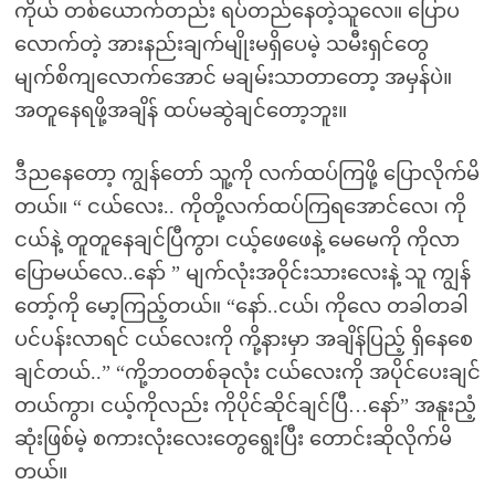
ကိုယ် တစ်ယောက်တည်း ရပ်တည်နေတဲ့သူလေ။ ပြောပ
လောက်တဲ့ အားနည်းချက်မျိုးမရှိပေမဲ့ သမီးရှင်တွေ
မျက်စိကျလောက်အောင် မချမ်းသာတာတော့ အမှန်ပဲ။
အတူနေရဖို့အချိန် ထပ်မဆွဲချင်တော့ဘူး။
ဒီညနေတော့ ကျွန်တော် သူ့ကို လက်ထပ်ကြဖို့ ပြောလိုက်မိ
တယ်။ “ ငယ်လေး.. ကိုတို့လက်ထပ်ကြရအောင်လေ၊ ကို
ငယ်နဲ့ တူတူနေချင်ပြီကွာ၊ ငယ့်ဖေဖေနဲ့ မေမေကို ကိုလာ
ပြောမယ်လေ..နော် ” မျက်လုံးအဝိုင်းသားလေးနဲ့ သူ ကျွန်
တော့်ကို မော့ကြည့်တယ်။ “နော်..ငယ်၊ ကိုလေ တခါတခါ
ပင်ပန်းလာရင် ငယ်လေးကို ကို့နားမှာ အချိန်ပြည့် ရှိနေစေ
ချင်တယ်..” “ကို့ဘဝတစ်ခုလုံး ငယ်လေးကို အပိုင်ပေးချင်
တယ်ကွာ၊ ငယ့်ကိုလည်း ကိုပိုင်ဆိုင်ချင်ပြီ…နော်” အနူးညံ့
ဆုံးဖြစ်မဲ့ စကားလုံးလေးတွေရွေးပြီး တောင်းဆိုလိုက်မိ
တယ်။