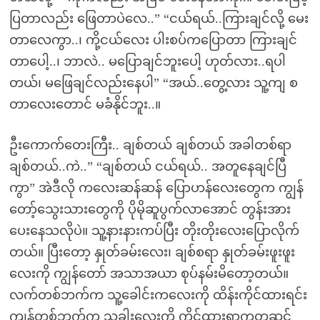
ပြတာလည်း ဖြေတာပဲလေ..” “ငယ်ရယ်..ကြားချင်လို့ မေး
တာလေကွာ..၊ ကို့ငယ်လေး ပါးစပ်ကပြောတာ ကြားချင်
တာပေါ့..၊ ဘာလဲ.. မပြောချင်ဘူးပေါ့ ဟုတ်လား..ရပါ
တယ်၊ မဖြေချင်လည်းနေပါ” “အယ်..တွေ့လား သူ့ကျ စ
တာလေးတောင် မခံနိုင်ဘူး..။
ဦးကောက်တေးကြီး.. ချစ်တယ် ချစ်တယ် အခါတစ်ရာ
ချစ်တယ်..ကဲ..” “ချစ်တယ် ငယ်ရယ်.. အတူနေချင်ပြီ
ကွာ” အဲဒီလို ကလေးဆန်ဆန် ပြောဟန်လေးတွေက ကျွန်
တော့်သွေးသားတွေကို ပိုမိုဆူပွက်လာအောင် တွန်းအား
ပေးနေသလိုပဲ။ သူ့နားနားကပ်ပြီး တိုးတိုးလေးပြောလိုက်
တယ်။ ပြီးတော့ နှုတ်ခမ်းလေး၊ ချစ်စရာ နှုတ်ခမ်းဖူးဖူး
လေးကို ကျွန်တော် အသာအယာ စုပ်နမ်းမိတော့တယ်။
လက်တစ်ဘက်က သူ့ခေါင်းကလေးကို ထိန်းကိုင်ထားရင်း
ကျန်တစ်ဘက်က သူ့ခါးလေးကို ကိုင်ထားရာကတဆင့်