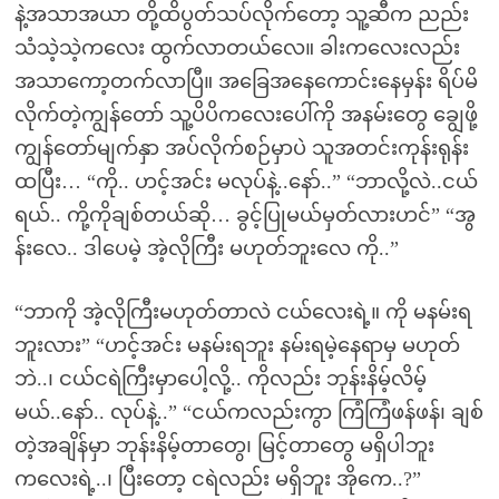
နဲ့အသာအယာ တို့ထိပွတ်သပ်လိုက်တော့ သူ့ဆီက ညည်း
သံသဲ့သဲ့ကလေး ထွက်လာတယ်လေ။ ခါးကလေးလည်း
အသာကော့တက်လာပြီ။ အခြေအနေကောင်းနေမှန်း ရိပ်မိ
လိုက်တဲ့ကျွန်တော် သူ့ပိပိကလေးပေါ်ကို အနမ်းတွေ ချွေဖို့
ကျွန်တော်မျက်နှာ အပ်လိုက်စဉ်မှာပဲ သူအတင်းကုန်းရုန်း
ထပြီး… “ကို.. ဟင့်အင်း မလုပ်နဲ့..နော်..” “ဘာလို့လဲ..ငယ်
ရယ်.. ကို့ကိုချစ်တယ်ဆို… ခွင့်ပြုမယ်မှတ်လားဟင်” “အွ
န်းလေ.. ဒါပေမဲ့ အဲ့လိုကြီး မဟုတ်ဘူးလေ ကို..”
“ဘာကို အဲ့လိုကြီးမဟုတ်တာလဲ ငယ်လေးရဲ့။ ကို မနမ်းရ
ဘူးလား” “ဟင့်အင်း မနမ်းရဘူး နမ်းရမဲ့နေရာမှ မဟုတ်
ဘဲ..၊ ငယ်ငရဲကြီးမှာပေါ့လို့.. ကိုလည်း ဘုန်းနိမ့်လိမ့်
မယ်..နော်.. လုပ်နဲ့..” “ငယ်ကလည်းကွာ ကြံကြံဖန်ဖန်၊ ချစ်
တဲ့အချိန်မှာ ဘုန်းနိမ့်တာတွေ၊ မြင့်တာတွေ မရှိပါဘူး
ကလေးရဲ့..၊ ပြီးတော့ ငရဲလည်း မရှိဘူး အိုကေ..?”