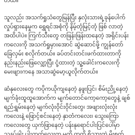
တယ်။
သူလည်း အသက်ရှုသံတွေမြန်ပြီး နှလုံးသားရဲ့ခုန်ပေါက်
လှုပ်ရှားနေမှုက ရွှေရင်အစုံကို နိမ့်တုံမြင့်တုံ ဖြစ် လာတဲ့
အထိပါပဲ။ ကြက်သီးတွေ တဖြန်းဖြန်းထနေတဲ့ အရိုင်းပန်း
ကလေးကို အသက်ရှုမှားအောင် ဆွဲဆောင်ဖို့ ကျွန်တော်
ခြေလှမ်း စလိုက်တယ်။ ခပ်တင်းတင်းဖက်ထားတာကို
နည်းနည်းဖြေလျှော့ပြီး ငုံ့ထားတဲ့ သူ့ခေါင်းကလေးကို
မေးဖျားကနေ အသာဆွဲမော့ယူလိုက်တယ်။
ဆံနုလေးတွေ ကပိုကယိုကျနေတဲ့ နဖူးပြင်၊ စိမ်းညို့နေတဲ့
မျက်ခုံးထူထူအောက်က မျက်တောင်ကော့ကော့တွေနဲ့ ချစ်
ရည်ရွှမ်းနေတဲ့ မျက်လုံးဝိုင်းဝိုင်းတွေ၊ အဖျားလုံးလုံး
ကလေးနဲ့ ဖြောင့်စင်းနေတဲ့ နှာတံကလေး၊ သွေးကြော
ကလေးတွေ ယှက်ဖြာနေတဲ့ ပန်းနုရောင်ပါးပြင်ပေါ်မှာ
သနပ်ခါး ပါးကွက်လေးက မထိ တထိ စိုသွားတဲ့ မိုးစက်