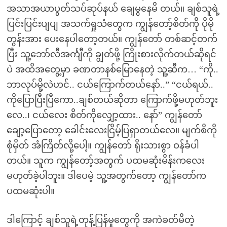
အသာအယာပွတ်သပ်ဆုပ်နယ် ချေမွနေမိ တယ်။ ချစ်သူရဲ့
ပြင်းပြင်းပျပျ အသက်ရှုသံတွေက ကျွန်တော့်စိတ်ကို ပိုမို
တွန်းအား ပေးနေပါတော့တယ်။ ကျွန်တော် တစ်ဆင့်တက်
ပြီး သူ့ဘော်လီအင်္ကျီကို ချွတ်ဖို့ ကြိုးစားလိုက်တယ်ဆိုရင်
ပဲ အထိအတွေ့မှာ ခဏတာနစ်မြောနေတဲ့ သူ့ဆီက… “ကို..
ဘာလုပ်မို့လဲဟင်.. ငယ်ကြောက်တယ်နော်..” “ငယ်ရယ်..
ကိုပြောပြီးပြီကော..ချစ်တယ်ဆိုတာ ကြောက်ဖို့မဟုတ်ဘူး
လေ..၊ ငယ်လေး စိတ်ကိုလျှော့ထား.. နော်” ကျွန်တော်
ချော့ပြောတော့ ခေါင်းလေးငြိမ့်ပြရှာတယ်လေ။ မျက်စိကို
စုံမှိတ် အံကြိတ်လို့ပေါ့။ ကျွန်တော် ရိုးသားစွာ ဝန်ခံပါ
တယ်။ သူက ကျွန်တော့်အတွက် ပထမဆုံးမိန်းကလေး
မဟုတ်ခဲ့ပါဘူး။ ဒါပေမဲ့ သူ့အတွက်တော့ ကျွန်တော်က
ပထမဆုံးပါ။
ဒါကြောင့် ချစ်သူရဲ့တုန့်ပြန်မှုတွေကို အကဲခတ်မိတဲ့