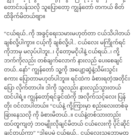
တောင်းပန်သလို သူပြောတော့ ကျွန်တော် တကယ် စိတ်
ထိခိုက်မိတယ်ဗျာ။
“ငယ်ရယ်..ကို အခွင့်ရေးသမားမဟုတ်တာ ငယ်သိပါတယ်
ချစ်လို့ပါကွာ။ ငယ့်ကို ချစ်လို့ပါ.. ငယ်လေး မကြိုက်ရင်
ကိုဘာမှ မလုပ်ပါဘူး..၊ ငိုတော့မငိုပါနဲ့ ငယ်ရယ်..၊ ကို့
ဘက်ကိုလည်း တစ်ချက်လောက် နားလည် ပေးစေချင်
တယ်..နော်” ကျွန်တော် သူ့ကို အပျော့ဆွဲနဲ့သိမ်းသွင်း
စကား ပြောတာမဟုတ်ပါဘူး။ ရင်ထဲက ခံစားရတဲ့အတိုင်း
ပြော လိုက်တာပါ။ ဒါကို သူလည်း နားလည်သွားတယ်
ထင်ပါရဲ့။ ကျွန်တော့်ရင်ခွင်ထဲကို အလိုက်သင့်လေး ပြန်
တိုး ဝင်လာပါတယ်။ “ငယ်နဲ့ ကို့ကြားမှာ စည်းလေးတစ်ခု
ခြားနေသလို ကို ခံစားမိတယ်..။ ငယ်နဲ့တစ်သားတည်း
ထပ်တူကျတဲ့ ဘဝမျိုးလိုချင်မိတယ် ငယ်လေးကို ပိုင်ဆိုင်
ချင်တယ်ကွာ” “ဒါပေမဲ့ ငယ်ရယ်.. ငယ်လေးသဘောမတူ