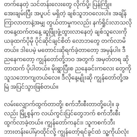
တက်နေတဲ့ သင်တန်းလေးတွေ လိုက်ပို့၊ ပြန်ကြို။
အေးချမ်းပြီး အပူပင် မရှိတဲ့ ချစ်သူဘဝလေးပါ။ အချိန်
ကြာလာတာနဲ့အမျှ တွယ်တာမှုကလည်း နက်ရှိုင်းလာသလို
တနေ့ထက်တနေ့ ဆူဖြိုးဖွံ့ထွားလာနေတဲ့ ချစ်သူလေးကို
ယခုထက်ပိုမို ပိုင်ဆိုင်ချင်စိတ် လောဘတွေ တက်လာမိ
တယ်။ ဒါပေမဲ့ မတောင်းဆိုရက်ခဲ့တာတော့ အမှန်ပါ။ ဒီ
ညနေကတော့ ကျွန်တော်တို့ဘဝ အတွက် အမှတ်တရ ဆို
တာထက် ပိုပါတယ်။ မိုးရွာပြီးစ ညနေခင်းကလေး တွေကို
သူသဘောကျတယ်လေ။ ဒီလိုနေ့မျိုးဆို ကျွန်တော်တို့အ
မြဲ အပြင်သွားဖြစ်တယ်။
လမ်းလျှောက်ထွက်တာတို့၊ စက်ဘီးစီးတာတို့ပေါ့။ ခု
လည်း မြို့စွန်က လယ်ကွင်းပြင်တွေဘက် စက်ဘီးစီး
ထွက်လာခဲ့တယ်။ ကျွန်တော်ကနင်း၊ သူကစက်ဘီး
ဘားတန်းပေါ်မှာထိုင်လို့ ကျွန်တော့်ရင်ခွင်ထဲ သူ့ကိုယ်လုံး