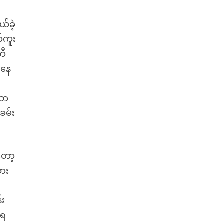
်ခဲ့
်ကူး
ဘီ
၍နေ
ော
ခမ်း
တော့
သား
်း
်ရ