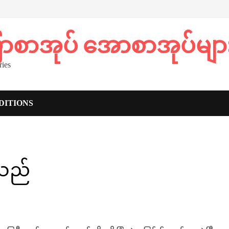
ပြာစာအုပ် အောစာအုပ်မျာ
ies
DITIONS
င်သည်