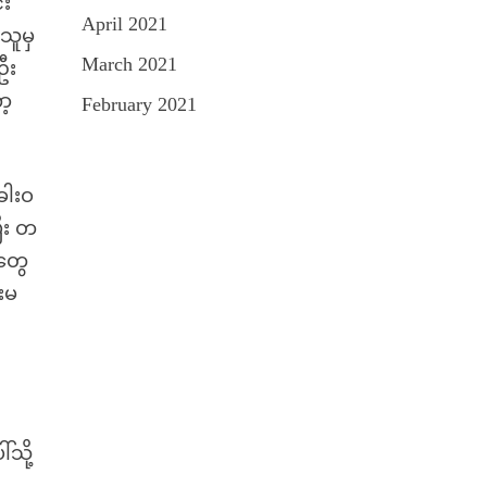
်း
April 2021
သူမှ
March 2021
ဦး
ာ့
February 2021
ခါးဝ
ီး တ
တွေ
းမ
သို့