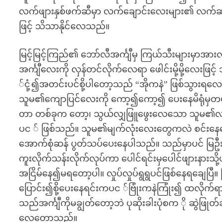
လက်ဖျားနှစ်ဖက်ဆီမှာ လက်ချောင်းလေးများ၏ လက်ဆစ်
ဖြင့် သိသာနိုင်လေသည်။
မြင့်မြင့်ကြည်၏ ဘော်လီအင်္ကျီမှ ကြယ်သီးများမှာအား
အင်္ကျီလေးကို လှန်တင်လိုက်လေရာ ဖေါင်းမို့မို့လေးဖြ
်ငုံ့၍အတင်းပင်စို့ပါတော့သည် “အိုကနဲ” ဖြစ်သွားရလေ
သူမ၏ကျောပြင်လေးကို ကော့၍ကော့၍ ပေးနေမိရုံမှတပါ
တာ တစ်ခုက တော့၊ သွယ်လျှဖြူဖွေးလေသော သူမ၏လက်လေ
ပင ် ဖြစ်သည်။ သူမ၏မျက်လုံးလေးတွေကလဲ စင်းနေခ
အောက်စုံဆန် ပွတ်သပ်ပေးနေပါသည်။ သည်မှာပင် မြဦး
ကူးလိုက်သန်းလိုက်လုပ်ကာ ပေါင်ရင်းမှပေါင်ဖျားနားသို
အငြိမ်နေ၍မရတော့ပါ။ လှုပ်လှုပ်ရွရွပင်ဖြစ်နေရချေပြီ
ပြောင်း၍စို့ပေးနေရင်းကပင ်ဗြုံးကနဲကြုံး၍ ထလိုက်
သည်အင်္ကျီကိုမချွတ်တော့ဘဲ ပုဆိုးခါးပုံစက ို ဆွဲဖ
လေတော့သည်။