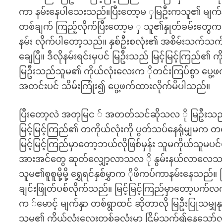
ကာ နမ်းနေပါသေးသည်။ပြီးတော့မ ှမြဦးကသူ၏ မျက်နှာက
တစ်ချက် ကြည့်လိုက်ပြီးတော့မ ှ သူ၏နှုတ်ခမ်းတွေက မြ
နမ်း လိုက်ပါတော့သည်။ နှစ်ဦးစလုံး၏ အစိမ်းသက်သက
ချေပြီ။ ဒီလိုနမ်းရင်းမှပင် မြဦးသည် မြင့်မြင့်ကြည်၏ 
မြဦးသည်သူမ၏ ကိုယ်လုံးလေးက ိုတင်းကြပ်စွာ ပွေ့ဖက်
အတင်းပင် သိမ်းကြုံး၍ ပွေ့ဖက်ထားလိုက်မိပါသည်။
ပြီးတော့လဲ အတုမြင ် အတတ်သင်ဆိုသလ ို မြဦးသ
မြင့်မြင့်ကြည်၏ တကိုယ်လုံးကို ပွတ်သပ်နေရုံမျှမက 
မြင့်မြင့်ကြည်မှာတော့ဘယ်လိုဖြစ်မှန်း သူမကိုယ်သူမပင်
အားအင်တွေ ဆုတ်လျှော့လာသလ ို နွမ်းနယ်လာလေသည်။
သူမ၏စူစူမို့မို့ ရွှေရင်နှစ်မွှာက ိုဖိကပ်ကာနမ်းနေသည်
ချင်းဖြုတ်ပစ်လိုက်သည်။ မြင့်မြင့်ကြည်မှာတော့ပက်
က ်မောင့် မျက်နှာ တစ်ရွာထင် ဆိုတာလို မြဦးပြုသမ
သူမ၏ ကိုယ်လုံးလေးတစ်ခုလုံးမှာ ငြိမ်သက်၍နေသော်လ