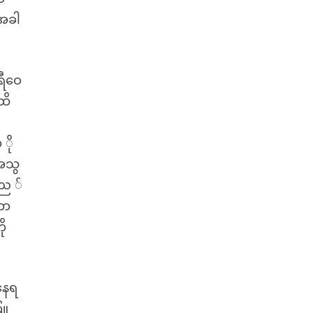
 အခါ
ရီဝေ
ထိ
 ို
့အသွ
သည ်
ကာ
ို
နေရ
ြူ