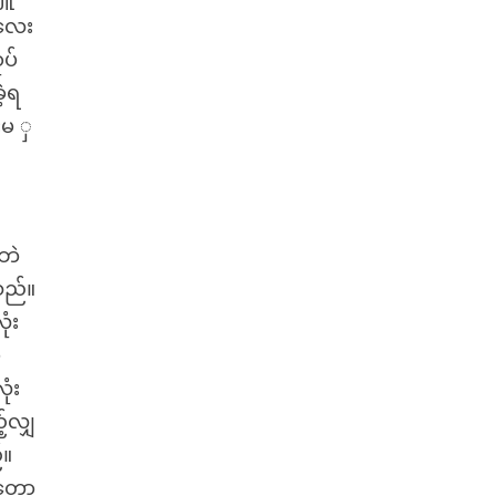
းလေး
ပ်
ဲ့ရ
းမ ှ
ဘဲ
သည်။
ုံး
ှ
ုံး
်လျှ
်။
တော့