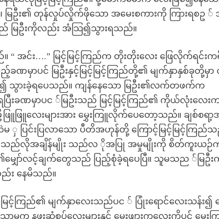
သည်။ မြဦး၏ တုန်လှုပ်လှိုက်ဖိုသော အမေးစကားကို ကြားရစဥ ်
်သည် မြဦးကိုလည်း အံသြ၍သွားရသည်။
 အင်း….” မြင့်မြင့်ကြည်က တိုးတိုးလေး ဖြေလိုက်ရင်းက
ဏမှာပင် မြဦးနှင့်မြင့်မြင့်ကြည်တို့၏ မျက်နှာနှစ်ခုတို့မှာ 
ုံစည်း၍ သွားခဲ့ရပေသည်။ ကျန်နေသော မြဦး၏လက်တဖက်က
ပြီးခဏမှာပင ်မြဦးသည် မြင့်မြင့်ကြည်၏ ကိုယ်လုံးလေးက
းမို့ဖြူဖြူလေးများအား မွှေးကြူလိုက်ပေတော့သည်။ ချစ်စရာ
ဲမ ှ ပြင်းပြလာသော ပီတိအဟုန်တို့ ကြောင့်မြင့်မြင့်ကြည်
သည်လိုအချိန်မျိုး သည်လ ိုအပြု အမှုမျိုးကို စိတ်ကူးယဉ်
မျှော်လင့်ချက်တွေသည် ပြည့်စုံခဲ့ရပေပြီ။ သူမသည ်မြဦးက
လည်း နေမိသည်။
င့်မြင့်ကြည်၏ မျက်နှာလေးသည်ပင ် ပြုံးရောင်လေးသန်း၍ 
သာမက နဖူးဆံစပ်လေးများနှင့် မေးဖျားကလေးကိုပင် မွှေးက