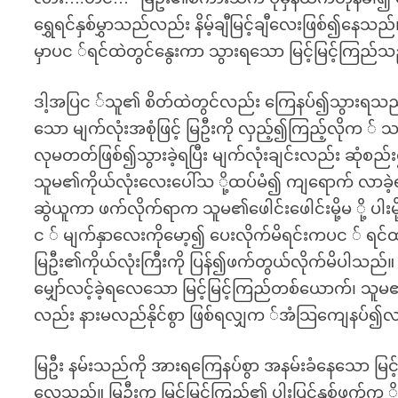
ရွှေရင်နှစ်မွှာသည်လည်း နိမ့်ချီမြင့်ချီလေးဖြစ်၍နေ
မှာပင ်ရင်ထဲတွင်နွေးကာ သွားရသော မြင့်မြင့်ကြည
ဒါ့အပြင ်သူ၏ စိတ်ထဲတွင်လည်း ကြေနပ်၍သွားရသည်။ “
သော မျက်လုံးအစုံဖြင့် မြဦးကို လှည့်၍ကြည့်လိုက ် သည့်ခ
လုမတတ်ဖြစ်၍သွားခဲ့ရပြီး မျက်လုံးချင်းလည်း ဆ
သူမ၏ကိုယ်လုံးလေးပေါ်သ ို့ထပ်မံ၍ ကျရောက် လာခဲ့ရ
ဆွဲယူကာ ဖက်လိုက်ရာက သူမ၏ဖေါင်းဖေါင်းမို့မ ို့ ပါ
င ် မျက်နှာလေးကိုမော့၍ ပေးလိုက်မိရင်းကပင ် ရင်ထ
မြဦး၏ကိုယ်လုံးကြီးကို ပြန်၍ဖက်တွယ်လိုက်မိပါသည်။ 
မျှော်လင့်ခဲ့ရလေသော မြင့်မြင့်ကြည်တစ်ယောက်၊ သူမ၏
လည်း နားမလည်နိုင်စွာ ဖြစ်ရလျှက ်အံသြကျေနပ်၍
မြဦး နမ်းသည်ကို အားရကြေနပ်စွာ အနမ်းခံနေသော မြ
လေသည်။ မြဦးက မြင့်မြင့်ကြည်၏ ပါးပြင်နှစ်ဖက်က ို