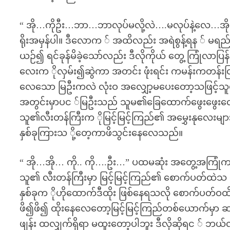
“ အို…ကိုဦး…ဘာ…ဘာလုပ်မလို့လဲ….မလုပ်နဲ့လေ…အို
ရိုးအမှန်ပါ။ ဒီလောက ် အထိလည်း အရဲစွန့်ရန ် မရည်ရွ
ယဉ်၍ ရင်ခုန်မိခဲ့သော်လည်း ဒီလိုကိုယ် တွေ့ ကြု
လေးက ိုလှမ်း၍ဆွဲကာ အတင်း ဖုံးရင်း ကမန်းကတန်းင
လေသော မြဦးကလဲ လုံးဝ အလျှော့မပေးတော့သဖြင့်သူ
အတွင်းမှာပင ်မြဦးသည် သူမ၏ခြေထောက်ဖွေးဖွေးလ
သူ၏လီးတန်ကြီးက ိုမြင့်မြင့်ကြည်၏ အမွှေးနုလေးမျာ
နှစ်ခုကြားသ ို့တေ့ကာဖိသွင်းနေလေသည်။
“ အို…အို… ကို.. ကို….ဦး…” ပထမဆုံး အတွေ့အကြ
သူ၏ လီးတန်ကြီးမှာ မြင့်မြင့်ကြည်၏ စောက်ပတ်ထဲသ
နှစ်ခုက ိုဟိုထောက်ဒီထိုး ဖြစ်နေရသလို စောက်ပတ်ဝ
ဖိ၍ဖိ၍ ထိုးနေလေတော့မြင့်မြင့်ကြည်တစ်ယောက်မှာ
ဖျန်း ထလျှက်ရှိရာ မထူးတော့ပါဘူး ဒီလိုဆိုရင ် ဘယ