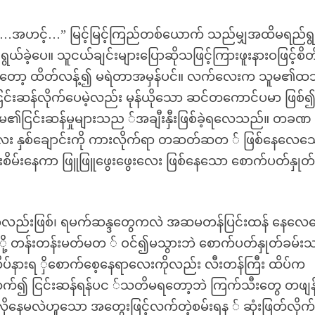
…အဟင့်…” မြင့်မြင့်ကြည်တစ်ယောက် သည်မျှအထိမရည်ရွယ
ယ်ခဲ့ပေ။ သူငယ်ချင်းများပြောဆိုသဖြင့်ကြားဖူးနားဝဖြင့်စိတ
ံလာပြန်တော့ ထိတ်လန့်၍ မရဲတာအမှန်ပင်။ လက်လေးက သူမ၏ထ
ြင်းဆန်လိုက်ပေမဲ့လည်း မုန်ယိုသော ဆင်တကောင်ပမာ ဖြစ်
မ၏ငြင်းဆန်မှုများသည ်အချီးနှီးဖြစ်ခဲ့ရလေသည်။ တခဏ
ေး နှစ်ချောင်းကို ကားလိုက်ရာ တဆတ်ဆတ ် ဖြစ်နေလေသ
းစိမ်းနေကာ ဖြူဖြူဖွေးဖွေးလေး ဖြစ်နေသော စောက်ပတ်နှုတ်
ုံကလည်းဖြစ်၊ ရမက်ဆန္ဒတွေကလဲ အဆမတန်ပြင်းထန် နေလေ
 ို့ တန်းတန်းမတ်မတ ် ဝင်၍မသွားဘဲ စောက်ပတ်နှုတ်ခမ်း
ထိပ်နားရ ှိစောက်စေ့နေရာလေးကိုလည်း လီးတန်ကြီး ထိပ်က
 ဆက်၍ ငြင်းဆန်ရန်ပင ်သတိမရတော့ဘဲ ကြက်သီးတွေ တဖျန
်လိုနေမလဲဟူသော အတွေးဖြင့်လက်တဲ့စမ်းရန ် ဆုံးဖြတ်လိုက