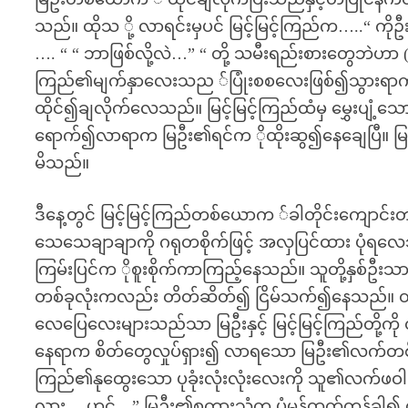
သည်။ ထိုသ ို့ လာရင်းမှပင် မြင့်မြင့်ကြည်က…..“ 
…. “ “ ဘာဖြစ်လို့လဲ…” “ တို့ သမီးရည်းစားတွေဘဲဟာ 
ကြည်၏မျက်နှာလေးသည ်ပြုံးစစလေးဖြစ်၍သွားရာကပ
ထိုင်၍ချလိုက်လေသည်။ မြင့်မြင့်ကြည်ထံမှ မွှေးပျံ့သ
ရောက်၍လာရာက မြဦး၏ရင်က ိုထိုးဆွ၍နေချေပြီ။ မြဦးသ
မိသည်။
ဒီနေ့တွင် မြင့်မြင့်ကြည်တစ်ယောက ်ခါတိုင်းကျော
သေသေချာချာကို ဂရုတစိုက်ဖြင့် အလှပြင်ထား ပုံရ
ကြမ်းပြင်က ိုစူးစိုက်ကာကြည့်နေသည်။ သူတို့နှစ်ဦ
တစ်ခုလုံးကလည်း တိတ်ဆိတ်၍ ငြိမ်သက်၍နေသည်။ 
လေပြေလေးများသည်သာ မြဦးနှင့် မြင့်မြင့်ကြည်တို့ကို တို
နေရာက စိတ်တွေလှုပ်ရှား၍ လာရသော မြဦး၏လက်တစ်ဖက
ကြည်၏နုထွေးသော ပုခုံးလုံးလုံးလေးကို သူ၏လက်ဖဝါးဖ
လား….ဟင်…” မြဦး၏စကားသံက ပုံမှန်ထက်တုန်ခါ၍ နေ