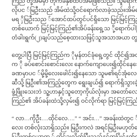
ကြည် တို့အိမ်မှာ တိုက်ခံနှစ်ထပ်အိမ်ဖြစ်သည်။ သူရောက
လိုပင ်မြဦးသည် အိမ်ထဲသို့ဝင်ရောက်လာခဲ့သည်။အိမ
မရ ှိမြဦးသည ်အောင်ထပ်တွင်ပင်ရှိသော မြင့်မြင့်ကြ
တစ်ယောက် မြင့်မြင့်ကြည်၏အိပ်ခန်းရှေ့သ ို့ရောက်ပ
တံခါးရွက်(၂)ချပ်သည်စေ့ထားသဖြင့်သူအသာအယာ တွ
တွေ့ပါပြီ မြင့်မြင့်ကြည်က ိုမှန်တင်ခုံရှေ့တွင် ထိ
က ို ခပ်စောင်းစောင်းလေး နောက်ကျောပေး၍ထိုင်နေသ
ခဏမှာပင ်မို့မို့လေးဖေါင်း၍နေသော သူမ၏ရင်အုံလ
ဆီသို့ မြဦး၏အကြည့်တွေက ရွေးချယ်၍ ရောက်ရှိသွားခဲ
ဖွံ့ဖြိုးသေးဘဲ သူ့ဟာနှင့်သူတော့ကိုယ်လုံးမှာ အတော်လ
ကြည်၏ အိပ်ခန်းထဲသို့လှမ်း၍ ဝင်လိုက်ရာ မြင့်မြင့်
“ လာ…ကိုဦး….ထိုင်လေ….” “ အင်း…” အခန်းထဲတွင ် ထ
လေး တစ်လုံးသာရှိသည်။ မြဦးကလဲ အရင်မြဦးမဟုတ်တော
မြဦးတစ်ယောက ် ထိုင်ချလိုက်ပြီးသည်နှင့်တပြိုင်နက်တ