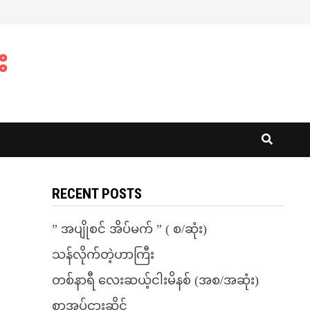
း
RECENT POSTS
” အပျိုစင် အိပ်မက် ” ( စ/ဆုံး)
သန်လိုက်တဲ့ဟာကြီး
တစ်နာရီ လေးဆယ့်ငါးမိနစ် (အစ/အဆုံး)
စာအုပ်ငှားဆိုင်