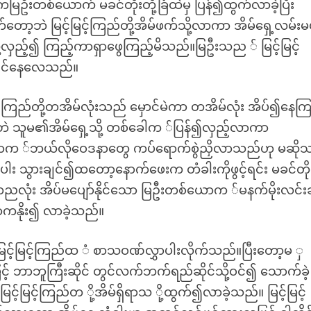
ြဦးတစ်ယောက် မခင်တိုးတို့ခြံထဲမှ ပြန်၍ထွက်လာခဲ့ပြီး
တော့ဘဲ မြင့်မြင့်ကြည်တို့အိမ်ဖက်သို့လာကာ အိမ်ရှေ့လမ်းမ
ု့လှည့်၍ ကြည့်ကာရှာဖွေကြည့်မိသည်။မြဦးသည ် မြင့်မြင့်
ချင်နေလေသည်။
ြင့်ကြည်တို့တအိမ်လုံးသည် မှောင်မဲကာ တအိမ်လုံး အိပ်၍နေက
းဘဲ သူမ၏အိမ်ရှေ့သို့ တစ်ခေါက ်ပြန်၍လှည့်လာကာ
ာက ်ဘယ်လိုဝေဒနာတွေ ကပ်ရောက်စွဲညှိလာသည်ဟု မဆို
သွားချင်၍ထတော့နောက်ဖေးက တံခါးကိုဖွင့်ရင်း မခင်တိုးတ
လုံး အိပ်မပျော်နိုင်သော မြဦးတစ်ယောက ်မနက်မိုးလင်းခ
်ရာကနိုး၍ လာခဲ့သည်။
ြင့်မြင့်ကြည်ထ ံ စာသဝဏ်လွှာပါးလိုက်သည်။ပြီးတော့မ ှ
ြင့် ဘာဘူကြီးဆိုင် တွင်လက်ဘက်ရည်ဆိုင်သို့ဝင်၍ သောက်ခဲ့
်မြင့်ကြည်တ ို့အိမ်ရှိရာသ ို့ထွက်၍လာခဲ့သည်။ မြင့်မြင့်