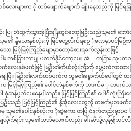
လေးများက ို တစ်ဖျောက်ဖျောက် ချိုးနေသည်ကို မြင်ရခြ
လုံး ပြု တ်ထွက်သွားခဲ့ပြီးချိန်တွင်တော့မြဦးသည်သူမ၏ ဘော်
င့် သူမ၏ နို့လေးနှစ်လုံးကို မြင်တွေ့လိုက်ရစဥ ်ခဏမှာပင်မြ
သော မြင့်မြင့်ကြည်ခမျာမှာတော့ခံစားရခက်လွန်းသဖြင့်
း တစ်ခြားဘာမျှ မတတ်နိုင်တော့ပေ။ အဲ….တခြား သူမတတ်န
းနှစ်ဖက်ဖြင့် မြဦး၏ကိုယ်လုံးကြီးကို ပွေ့ဖက်ကာထားခ
ျေပြီ။ မြဦး၏လက်တစ်ဖက်က သူမ၏ခန္ဓာကိုယ်ပေါ်တွင် ထ
က မြင့်မြင့်ကြည်၏ ပေါင်တံနှစ်ဖက်ကို တဖက်မ ှ တဖက်သ ိ
့ပါ စုံဆန်ပွတ်ပေးနေပါသည်။ မြင့်မြင့်ကြည်၏ ပေါင်လုံးကြီးတ
။ မြဦးသည် မြင့်မြင့်ကြည်၏ နို့အုံလေးတွေကို တဖက်မှတဖက်သိ
ရာမှ သူမ၏ပေါင်နှစ်လုံးက ိုဆွဲမကာ တပြိုင်နက်တည်းမှာပင 
ြုတ်ချလိုက်ရင်း သူမ၏ထဘီလေးကိုလည်း ခါးဆီသို့လှန်၍တင်လိ