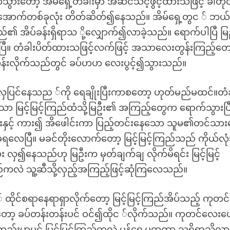
်သွားတော့ အိမ်ရှေ့တံခါးမှာ အဆင်သင့်ဖွင့်ထားသဖြင့် ခါတိုင
်အောက်တစ်ခုလုံး တိတ်ဆိတ်၍နေသည်။ အိမ်ရှေ့တွင ် ဘယ်
ည်၏ အိပ်ခန်းရှိရာသ ို့လျှောက်၍လာခဲ့သည်။ ရောက်ပါပြီ မြ
ါပြီ။ တံခါးပိတ်ထားသဖြင့်လက်ဖြင့် အသာလေးတွန်းကြည့်တေ
န်းလိုက်သည်တွင် ခပ်ဟဟ လေးပွင့်၍သွားသည်။
ုင်၍အလှပြင်နေသည ်ကို ရေချိုးပြီးကာစတော့ ဟုတ်မည်မထင်။တံ
ော မြင့်မြင့်ကြည်ထံသို့မြဦး၏ အကြည့်တွေက ရောက်သွားပြ
ေးနှင့် ကား၍ အိဖေါင်းကာ ပြည့်တင်းနေသော သူမ၏တင်သား
့ရလေပြီ။ မခင်တိုးလောက်တော့ မြင့်မြင့်ကြည်သည် ကိုယ်လုံ
ေး လှ၍နေသည်ဟု မြဦးက မှတ်ချက်ချ လိုက်မိရင်း မြင့်မြင့်
ကြည်ကလဲ သူ့ဆီသို့လှည့်အကြည့်ဖြင့်ဆုံကြလေသည်။
ိုင်စရာနေရာရှာလိုက်တော့ မြင့်မြင့်ကြည်အိပ်သည့် ကုတင်
့ ခပ်တန်းတန်းပင် ဝင်၍ထိုင ်လိုက်သည်။ ကုတင်လေးပေါ်
ည်းမှာပင် မြင့်မြင့်ကြည်ကလဲ မှန်ရှေ့မှထကာ သူရှိရာသို့လာ