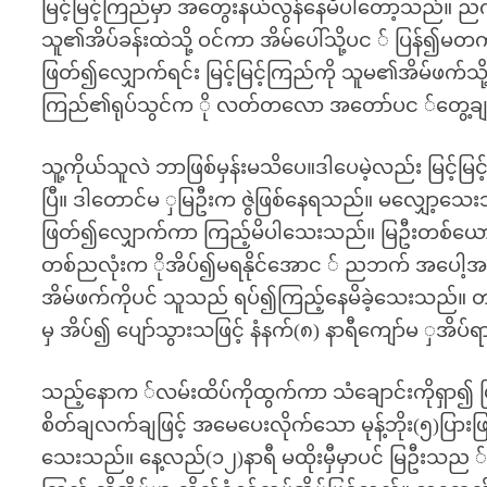
မြင့်မြင့်ကြည်မှာ အတွေးနယ်လွန်နေမိပါတော့သည်။ ညကမ
သူ၏အိပ်ခန်းထဲသို့ ဝင်ကာ အိမ်ပေါ်သို့ပင ် ပြန်၍မတက်
ဖြတ်၍လျှောက်ရင်း မြင့်မြင့်ကြည်ကို သူမ၏အိမ်ဖက်သိ
ကြည်၏ရုပ်သွင်က ို လတ်တလော အတော်ပင ်တွေ့
သူ့ကိုယ်သူလဲ ဘာဖြစ်မှန်းမသိပေ။ဒါပေမဲ့လည်း မြင့်မ
ပြီ။ ဒါတောင်မ ှမြဦးက ဇွဲဖြစ်နေရသည်။ မလျှော့သေ
ဖြတ်၍လျှောက်ကာ ကြည့်မိပါသေးသည်။ မြဦးတစ်ယေ
တစ်ညလုံးက ိုအိပ်၍မရနိုင်အောင ် ညဘက် အပေါ့အပါး 
အိမ်ဖက်ကိုပင် သူသည် ရပ်၍ကြည့်နေမိခဲ့သေးသည်။ တည
မှ အိပ်၍ ပျော်သွားသဖြင့် နံနက်(၈) နာရီကျော်မ ှအိပ
သည့်နောက ်လမ်းထိပ်ကိုထွက်ကာ သံချောင်းကိုရှာ၍ မ
စိတ်ချလက်ချဖြင့် အမေပေးလိုက်သော မုန့်ဘိုး(၅)ပြားဖ
သေးသည်။ နေ့လည်(၁၂)နာရီ မထိုးမှီမှာပင် မြဦးသည ်မြင့