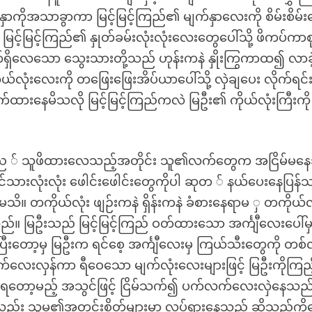
ိုအသာခွာကာ မြင့်မြင့်ကြည်၏ မျက်နှာလေးကို စိမ်းစိမ်
င့်မြင့်ကြည်၏ နှုတ်ခမ်းလုံးလုံးလေးတွေပေါ်သို့ ဖိကပ်ကာစု
်ရှိလေသော သွေးသားတို့သည် ဟုန်းကနဲ နှိုးကြွကာထ၍ လာခ
ကိုယ်လုံးလေးကို တဖြေးဖြေးအိပ်ယာပေါ်သို့ လှဲချပေး လိုက်ရင်
ထားနေမိသလို မြင့်မြင့်ကြည်ကလဲ မြဦး၏ ကိုယ်လုံးကြီးကို
ည ် သူဖိထားလေသည့်အတိုင်း သူ၏လက်တွေက အငြိမ်မနေ
တင်သားလုံးလုံး ဖေါင်းဖေါင်းတွေကိုပါ ဆုတ ် နယ်ပေးနေပြန်
မသိ။ တကိုယ်လုံး ဖျဉ်းကနဲ ရှိန်းကနဲ ခံစားနေရာမ ှ တကိုယ်လ
 မြဦးသည် မြင့်မြင့်ကြည် ဝတ်ထားသော အင်္ကျီလေးပေါ်မ
။ ပြီးတော့မှ မြဦးက ရင်စေ့ အင်္ကျီလေးမှ ကြယ်သီးတွေကို တစ်လ
လက်လေးလှန်ကာ ရီဝေသော မျက်လုံးလေးများဖြင့် မြဦးကိုကြည့
ျှနုရတော့မည့် အသွင်ဖြင့် ငြိမ်သက်၍ ပက်လက်လေးလှဲနေသည
ည်း သူမ၏အတွင်းစိတ်များမှာ လှုပ်ရှားနေသည် ဆိုသည်ကို