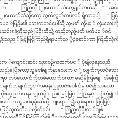
ကိုဦးက …….. ကြည်ကို (၂)ယောက်ထဲတွေ့ချင်တယ်ဆို…” “ အင
(၂)ယောက်ထဲဆိုတော့ လွတ်လွတ်လပ်လပ် ရှိတာပေါ့…..” မြင့်မ
င ်မြဦး၏ ဘေးကုတင်ပေါ်သို့ သူမ၏ ကိုယ ် လုံးလေးကိ
ောသင်းရနံ့တို့သည် မြဦးဆီသို့ တည့်တည့်မတ် မတ်ပင ်ဝင်
ည ်မြင့်မြင့်ကြည်ရှိရာဖက်သ ို့ငဲ့စောင်းကာ ကြည့်လိုက
င်းတက ်ကျောင်းဆင်း သွားစဉ်ကထက်ပင ် ပို၍လှနေသည်။
လေသည်။ ပြီးတော့သူမ၏မျက်နှာလေးက င ုံ့ လျှက်ကုတင်ဘေ
းသားမှာ တစ်ယောက်ကိုတစ်ယောက်စကား မဆိုမိကြချေ။ အိမ်ကြီ
တချက်တချက်တွင ်အခန်းပြူတင်းပေါက်မှ ဝင်၍လာသော
းဝှေ့ဖြတ်သန်းလျှက်ရှိသည်။ မြင့်မြင့် ကြည်နှင့် ယှဉ်တွဲ၍ ထိ
်က သူမ၏ပုခုံးဆီသို့ ကျရောက်၍သွားရာက မြင့်မြင့်
ြင့်ဆုတ်ကိုင ်လိုက်ရင်း…… “ ကြည့်ကိုဦးက ိုချစ်
ရသလိုမြင့်မြင့်ကြည်၏ မို့မောက်မောက် လေးဖြစ်၍နေသေ