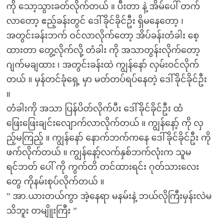
ကို သော့သွားခတ်လိုက်တယ် ။ ပီးတာ နဲ့ အိမ်ပေါ် တက်
လာတော့ ဧည့်ခန်းတွင် ဒေါ်ခိုင်ခိုင်ဦး ရှိမနေတော့ ၊
အတွင်းခန်းဘက် ဝင်လာလိုက်တော့ အိပ်ခန်းတံခါး စေ့
ထားတာ တွေ့လိုက်လို့ တံခါး ကို အသာတွန်းလိုက်တော့
ဂျက်မချထား ၊ အတွင်းခန်းထဲ ကျွန်နော် လှမ်းဝင်လိုက်
တယ် ။ မှန်တင်ခုံရှေ့ မှာ မတ်တပ်ရပ်နေတဲ့ ဒေါ်ခိုင်ခိုင်ဦး
။
တံခါးကို အသာ ပြန်ပိတ်လိုက်ပီး ဒေါ်ခိုင်ခိုင်ဦး ထံ
ဖြေးဖြေးချင်းလျောက်လာလိုက်တယ် ။ ကျွန်နော့် ကို လှ
ည့်မကြည့် ။ ကျွန်နော် နောက်ဘက်ကနေ ဒေါ်ခိုင်ခိုင်ဦး ကို
ဖက်လိုက်တယ် ။ ကျွန်နော့်လက်နှစ်ဘက်လုံးက သူမ
ရင်ဘတ် ပေါ် ကို ကွက်တိ တင်ထားရင်း ဂုတ်သားလေး
တွေ ကိုနမ်းစုပ်လိုက်တယ် ။
” အာ.ယားတယ်ကွာ အဲ့နေရာ မနမ်းနဲ့ ဘယ်လိုကြီးမှန်းလဲမ
သိဘူး တမျိူးကြီး ”