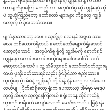
နဲ့လည်း ရင်းနှီးနေတယ် ။ ဂျာကြီးနဲ့ ကျွန်နော် နဲ့ က သိပ်
သာ မျက်နှာကြောမတည့်တာ အလုပ်ကိစ္စ ဆို ကျွန်နော့် ကို
ပဲ သူယုံကြည်တော့ တော်တော် များများ ကိစ္စတွေ ကျွန်
တော့ကို ပဲ ခိုင်းတတ်တယ်။
မျက်နှာသာတော့မပေး ။ သူတို့မှာ လေးနှစ်အရွယ် သား
လေး တစ်ယောက်ရှိတယ် ။ တော်တော်မျောက်ရှုံးအောင်
ဆော့တဲ့ကောင် ။ အလုပ်ကိစ္စ ရှိလို့ သူ့အိမ်ကို ရောက်ရင်
ကျွန်နော် ကောင်းကောင်းမထိုင်ရ ။ခေါင်းပေါ်ထိ တက်
ဆော့တယ်ကောင် ။ သူ့ အိမ်သွားရင် ဘောင်းဘီဝတ်သွားရ
တယ် ပုဆိုးဝတ်ထားရင်လည်း ခိုင်ခိုင်သာ စည်းထား ။
သူတို့နေတဲ့ အိမ်နဲ့ ကျွန်နော် တို့ ရုံးနဲ့ နဲနဲ တော့ အလှမ်းဝေး
တယ်ဗျ ။ ပိုက်ဆံရှိတော့ ရုံးက ပေးထားတဲ့ အိမ်မှာ မနေပဲ
သူတို့ အိမ်မှာ သူတို့နေကြတယ် ။ ရုံးကနေ ဆိုင်ကယ်နဲ့
သွားရင် နာရီဝက် ကျော်လောက် မောင်းရတယ် ။ ခြံနဲ့ဝန်း