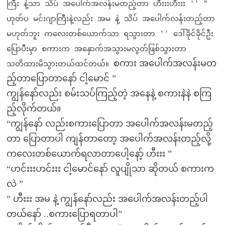
ကြီး နဲ့သာ သိပ် အပေါက်အလန်းမတည့်တာ ဟီးးးဟီးးး '' "
ဟုတ်ပ မင်းဂျာကြီးနဲ့လည်း အမ နဲ့ သိပ် အပေါက်လန်းတည့်တာ
မဟုတ်ဘူး ကလေးတစ်ယောက်သာ ရသွားတာ '' ဒေါ်ခိုင်ခိုင်ဦး
ပြောပီးမှာ စကားက အနှောက်အသွားမလွတ်ဖြစ်သွားတာ
စကား အပေါက်အလန်းမတ
သတိထားမိသွားတယ်ထင်တယ်။
ည့်တာပြောတာနော် ငါ့မောင် ”
ကျွန်နော်လည်း စမ်းသပ်ကြည့်တဲ့ အနေနဲ့ စကားနဲနဲ စကြ
ည့်လိုက်တယ်။
“ကျွန်နော် လည်းစကားပြောတာ အပေါက်အလန်းမတည့်
တာ ပြောတာပါ ကျန်တာတော့ အပေါက်အလန်းတည့်လို့
ကလေးတစ်ယောက်ရလာတာပေါ့နော့် ဟီးးး ”
“ဟင်းးးဟင်းးး ငါ့မောင်နော် လူပျိုသာ ဆိုတယ် စကားက
လဲ ”
” ဟီးးး အမ နဲ့ ကျွန်နော်လည်း အပေါက်အလန်းတည့်ပါ
တယ်နော် ..စကားပြောရတာပါ”