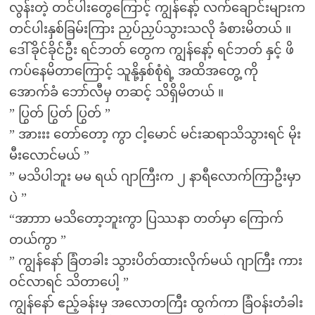
လွန်းတဲ့ တင်ပါးတွေကြောင့် ကျွန်နော့် လက်ချောင်းများက
တင်ပါးနှစ်ခြမ်းကြား ညှပ်ညှပ်သွားသလို ခံစားမိတယ် ။
ဒေါ်ခိုင်ခိုင်ဦး ရင်ဘတ် တွေက ကျွန်နော့် ရင်ဘတ် နှင့် ဖိ
ကပ်နေမိတာကြောင့် သူနို့နှစ်စုံရဲ့ အထိအတွေ့ ကို
အောက်ခံ ဘော်လီမှ တဆင့် သိရှိမိတယ် ။
” ပြွတ် ပြွတ် ပြွတ် ”
” အားးး တော်တော့ ကွာ ငါ့မောင် မင်းဆရာသိသွားရင် မိုး
မီးလောင်မယ် ”
” မသိပါဘူး မမ ရယ် ဂျာကြီးက ၂ နာရီလောက်ကြာဦးမှာ
ပဲ ”
“အာာာာ မသိတော့ဘူးကွာ ပြဿနာ တတ်မှာ ကြောက်
တယ်ကွာ ”
” ကျွန်နော် ခြံတခါး သွားပိတ်ထားလိုက်မယ် ဂျာကြီး ကား
ဝင်လာရင် သိတာပေါ့ ”
ကျွန်နော် ဧည့်ခန်းမှ အလောတကြီး ထွက်ကာ ခြံဝန်းတံခါး