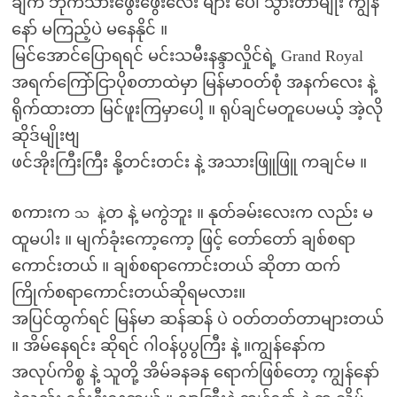
ချက် ဘိုက်သားဖွေးဖွေးလေး များ ပေါ် သွားတာမျိုး ကျွန်
နော် မကြည့်ပဲ မနေနိုင် ။
မြင်အောင်ပြောရရင် မင်းသမီးနန္ဒာလှိုင်ရဲ့ Grand Royal
အရက်ကြော်ငြာပိုစတာထဲမှာ မြန်မာဝတ်စုံ အနက်လေး နဲ့
ရိုက်ထားတာ မြင်ဖူးကြမှာပေါ့ ။ ရုပ်ချင်မတူပေမယ့် အဲ့လို
ဆိုဒ်မျိုးဗျ
ဖင်အိုးကြီးကြီး နို့တင်းတင်း နဲ့ အသားဖြူဖြူ ကချင်မ ။
စကားက
တ နဲ့ မကွဲဘူး ။ နုတ်ခမ်းလေးက လည်း မ
သ နဲ့
ထူမပါး ။ မျက်ခုံးကော့ကော့ ဖြင့် တော်တော် ချစ်စရာ
ကောင်းတယ် ။ ချစ်စရာကောင်းတယ် ဆိုတာ ထက်
ကြိုက်စရာကောင်းတယ်ဆိုရမလား။
အပြင်ထွက်ရင် မြန်မာ ဆန်ဆန် ပဲ ဝတ်တတ်တာများတယ်
။ အိမ်နေရင်း ဆိုရင် ဂါဝန်ပွပွကြီး နဲ့ ။ကျွန်နော်က
အလုပ်ကိစ္စ နဲ့ သူတို့ အိမ်ခနခန ရောက်ဖြစ်တော့ ကျွန်နော်