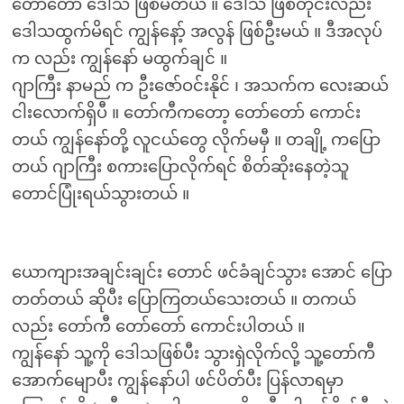
တော်တော် ဒေါသ ဖြစ်မိတယ် ။ ဒေါသ ဖြစ်တိုင်းလည်း
ဒေါသထွက်မိရင် ကျွန်နော့် အလွန် ဖြစ်ဦးမယ် ။ ဒီအလုပ်
က လည်း ကျွန်နော် မထွက်ချင် ။
ဂျာကြီး နာမည် က ဦးဇော်ဝင်းနိုင် ၊ အသက်က လေးဆယ်
ငါးလောက်ရှိပီ ။ တော်ကီကတော့ တော်တော် ကောင်း
တယ် ကျွန်နော်တို့ လူငယ်တွေ လိုက်မမှီ ။ တချို့ ကပြော
တယ် ဂျာကြီး စကားပြောလိုက်ရင် စိတ်ဆိုးနေတဲ့သူ
တောင်ပြုံးရယ်သွားတယ် ။
ယောကျားအချင်းချင်း တောင် ဖင်ခံချင်သွား အောင် ပြော
တတ်တယ် ဆိုပီး ပြောကြတယ်သေးတယ် ။ တကယ်
လည်း တော်ကီ တော်တော် ကောင်းပါတယ် ။
ကျွန်နော် သူ့ကို ဒေါသဖြစ်ပီး သွားရှဲလိုက်လို့ သူ့တော်ကီ
အောက်မျောပီး ကျွန်နော်ပါ ဖင်ပိတ်ပီး ပြန်လာရမှာ