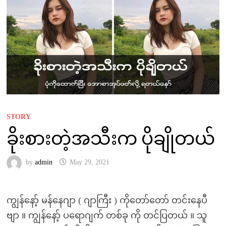
STORY
ခိုးစားတဲ့အသီးက ပိုချိုတယ်
by
admin
May 29, 2021
ကျွန်နော့် မန်နေဂျာ ( ဂျာကြီး ) ကိုတော်တော် တင်းနေပီ
ဗျာ ။ ကျွန်နော့် ပရောဂျက် တစ်ခု ကို တင်ပြတယ် ။ သူ