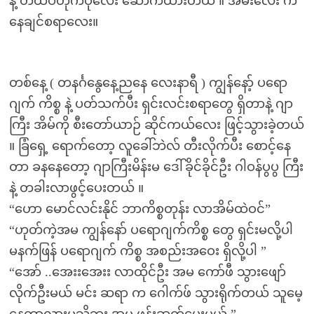
နဲ့ တထပ်တိုက်ပုလေး ဆောက်ထားတယ် ။ အိမ်းလေး က
နေချင်စရာလေး။
တစ်နေ့ ( တနင်္ဂနွေနေ့ညနေ လေးနာရီ ) ကျွန်နော့် ပရော
ဂျက် ကိစ္စ နဲ့ ပတ်သက်ပီး ရှင်းလင်းစရာတွေ ရှိတာနဲ့ ဂျာ
ကြီး အိမ်ကို စီးတော်ယာဉ် ဆိုင်ကယ်လေး ဖြင့်သွားခဲ့တယ်
။ ခြံရှေ့ ရောက်တော့ လူခေါ်ဘဲလ် တီးလိုက်ပီး စောင့်နေ
တာ ခနနေတော့ ဂျာကြီးမိန်းမ ဒေါ်ခိုင်ခိုင်ဦး ဂါဝန်ပွပွ ကြီး
နဲ့ တခါးလာဖွင့်ပေးတယ် ။
“ဟော မောင်လင်းနိုင် ဘာကိစ္စတုန်း လာအိမ်ထဲဝင်”
“ဟုတ်ကဲ့အမ ကျွန်နော် ပရောဂျက်ကိစ္စ တွေ ရှင်းမလို့ပါ
မနက်ဖြန် ပရောဂျက် ကိစ္စ အစည်းအဝေး ရှိလို့ပါ ”
“အော် ..အေးးအေးး လာထိုင်ဦး အမ ကော်ဖီ သွားဖျော်
လိုက်ဦးမယ် မင်း ဆရာ က ဂေါက်ဖ် သွားရိုက်တယ် သူမေ့
နေတာလားမသိဘူး အမ ဖုန်းဆက်ပေးမယ် ”