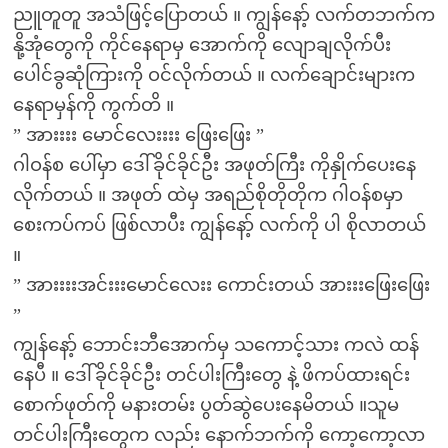
ညူတူတူ အသံဖြင့်ပြောတယ် ။ ကျွန်နော့် လက်တဘက်က
နို့အုံတွေကို ကိုင်နေရာမှ အောက်ကို လျောချလိုက်ပီး
ပေါင်ခွဆုံကြားကို ဝင်လိုက်တယ် ။ လက်ချောင်းများက
နေရာမှန်ကို ကွက်တိ ။
” အားးးး မောင်လေးးးး ဖြေးဖြေး ”
ဂါဝန်စ ပေါ်မှာ ဒေါ်ခိုင်ခိုင်ဦး အဖုတ်ကြီး ကိုနှိုက်ပေးနေ
လိုက်တယ် ။ အဖုတ် ထဲမှ အရည်စိုတိုတိုက ဂါဝန်စမှာ
စေးကပ်ကပ် ဖြစ်လာပီး ကျွန်နော့် လက်ကို ပါ စိုလာတယ်
။
” အားးးးအင်းးးမောင်လေးး ကောင်းတယ် အားးးဖြေးဖြေး
”
ကျွန်နော့် ဘောင်းဘီအောက်မှ သကောင့်သား ကလဲ ထန်
နေပီ ။ ဒေါ်ခိုင်ခိုင်ဦး တင်ပါးကြီးတွေ နဲ့ ဖိကပ်ထားရင်း
စောက်ဖုတ်ကို မနားတမ်း ပွတ်ဆွဲပေးနေမိတယ် ။သူမ
တင်ပါးကြီးတွေက လည်း နောက်ဘက်ကို ကော့ကော့လာ