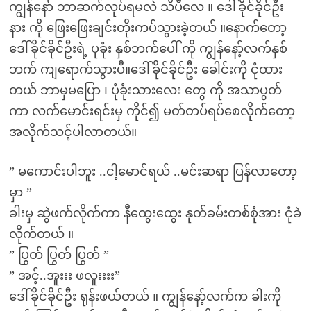
ကျွန်နော် ဘာဆက်လုပ်ရမလဲ သိပီလေ ။ ဒေါ်ခိုင်ခိုင်ဦး
နား ကို ဖြေးဖြေးချင်းတိုးကပ်သွားခဲ့တယ် ။နောက်တော့
ဒေါ်ခိုင်ခိုင်ဦးရဲ့ ပုခုံး နှစ်ဘက်ပေါ် ကို ကျွန်နော့်လက်နှစ်
ဘက် ကျရောက်သွားပီ။ဒေါ်ခိုင်ခိုင်ဦး ခေါင်းကို ငုံထား
တယ် ဘာမှမပြော ၊ ပုံခုံးသားလေး တွေ ကို အသာပွတ်
ကာ လက်မောင်းရင်းမှ ကိုင်၍ မတ်တပ်ရပ်စေလိုက်တော့
အလိုက်သင့်ပါလာတယ်။
” မကောင်းပါဘူး ..ငါ့မောင်ရယ် ..မင်းဆရာ ပြန်လာတော့
မှာ ”
ခါးမှ ဆွဲဖက်လိုက်ကာ နီထွေးထွေး နုတ်ခမ်းတစ်စုံအား ငုံခဲ
လိုက်တယ် ။
” ပြွတ် ပြွတ် ပြွတ် ”
” အင့်..အူးးး ဖလူးးးး”
ဒေါ်ခိုင်ခိုင်ဦး ရုန်းဖယ်တယ် ။ ကျွန်နော့်လက်က ခါးကို