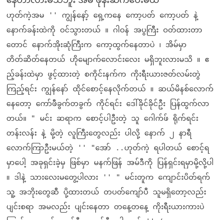
ဟုတ်ကဲ့အမ '' ကျွန်နော့် ရှေ့ကနေ ကော့ပတ် ကော့ပတ် နဲ့
နောက်ခန်းထဲကို ဝင်သွားတယ် ။ ဂါဝန် အပွကြီး ဝတ်ထားတာ
တောင် နောက်အိုးဆုံကြီးက ကော့ထွက်နေတာပဲ ၊ အိမ်မှာ
တိတ်ဆိတ်နေတယ် ဟိုမျောက်လောင်းလေး မရှိဘူးလားမသိ ။ ဧ
ည့်ခန်းထဲမှာ ဖွင့်ထားတဲ့ စကိုင်းနက်က ကိုးရီးယားဇတ်လမ်းတွဲ
ကြည့်ရင်း ကျွန်နော် ထိုင်စောင့်နေလိုက်တယ် ။ ဆယ်မိနစ်လောက်
နေတော့ ကော်ဖီခွက်တခွက် ကိုင်ရင်း ဒေါ်ခိုင်ခိုင်ဦး ပြန်ထွက်လာ
တယ်။ " မင်း ဆရာက စောင့်ပါဦးတဲ့ သူ ဂေါက်ဖ် ရိုက်ရင်း
တန်းလန်း နဲ့ မို့တဲ့ လူကြီးတွေလည်း ပါလို့ နောက် ၂ နာရီ
လောက်ကြာဦးမယ်တဲ့ '' "အော် ..ဟုတ်ကဲ့ ရပါတယ် စောင့်ရ
မှာပေါ့ အခုရှင်းခဲ့မှ ဖြစ်မှာ မနက်ဖြန် အမ်ဒီကို ပြန်ရှင်းရမှာမို့လို့ပါ
။ ဒါနဲ့ သားလေးမတွေ့ပါလား '' " မင်းတူက ကျောင်းပိတ်ရက်
သူ့ အဘိုးတွေဆီ ပို့ထားတယ် တပတ်ကျော်ပီ သူမရှိတော့လည်း
ပျင်းစရာ အမလည်း ပျင်းနေတာ တနေ့တနေ့ ကိုးရီးယားကားပဲ