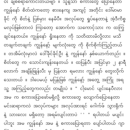
ပီး ချစ်စရာကောင်းတယ်ဗျာ ။ သူနဲ့သာ စကားတွေ ပြောနေတာ
ကျွန်နော် စိတ်ထဲကတော့ စားနေကျ အကျင့် အတိုင်း ဒေါ်မာမာ
ခိုင် ကို စိတ်နဲ့ ပြစ်မှား နေမိပီ။ အလုပ်တွေ ရှုပ်နေတာနဲ့ အဲ့ဒီကိစ္စ
မလုပ်ဖြစ်တာလဲ ကြာတော့ အောက်က သကောင့်သား က ထကြွ
ချင်နေတယ်။ ကျွန်နော် ရှိုးနေတာ ကို သတိထားမိလို့လား မသိ
တချက်တချက် ကျွန်နော့် မျက်လုံးတွေ ကို စိုက်စိုက်ကြည့်တယ်
။ တအိမ်လုံးမှာလဲ ဒေါ်ခိုင်ခိုင်ဦး နဲ့ ကျွန်နော် နှစ်ယောက်တည်း ။
စိတ်တွေ က သောင်းကျန်းနေတယ် ။ ထပြန်ပီး အပြင်မှာ ၂ နာရီ
လောက် အချိန်ဖြုန်းပီး မှ ပြန်လာ ရမလား ကျွန်နော် တွေးလိုက်
သေးတယ် ။ ဒါပေမယ့် မပြန်ဖြစ် ကျွန်နော့် အတွေ့ အကြုံ အရ
သူ့ အကြည့်တွေကလည်း တမျိုးပဲ ။ " ငါ့မောင် ပျင်းနေပီလား
အမ က စကားပြောဖော်မရှိလို့ စကားတွေ လျောက်ပြောနေတာ
မင်းဆရာကလဲ အလုပ်ကများ အလုပ်အားရင် ဂေါက်ဖ် သွားရိုက်
နဲ့ သားလေး မရှိတော့ အရမ်းပျင်းတာပဲ '' " ရပါတယ် မပျင်း
ပါဘူး အမ ကျွန်နော် အမ နဲ့ စကားပြောရတာ ပျော်ပါတယ် ဂျာ