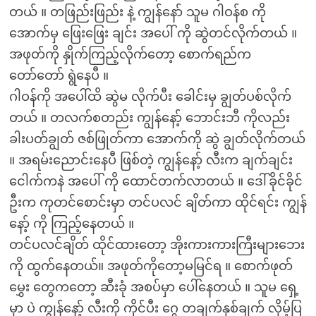
တယ် ။ တဖြည်းဖြည်း နဲ့ ကျွန်နော် သူမ ဂါဝန်စ ကို
အောက်မှ ဖြေးဖြေး ချင်း အပေါ် ကို ဆွဲတင်လိုက်တယ် ။
အဖုတ်ကို နှိုက်ကြည့်လိုက်တော့ စောက်ရည်က
တော်တော် ရွဲနေပီ ။
ဂါဝန်ကို အပေါ်ထိ ဆွဲမ လိုက်ပီး ခေါင်းမှ ချွတ်ပစ်လိုက်
တယ် ။ တလက်စတည်း ကျွန်နော့် ဘောင်းဘီ ကိုလည်း
ခါးပတ်ချွတ် ဇစ်ဖြုတ်ကာ အောက်ကို ဆွဲ ချွတ်လိုက်တယ်
။ အရမ်းညောင်းနေပီ ဖြစ်တဲ့ ကျွန်နော့် လီးက ချက်ချင်း
ငေါက်ကနဲ အပေါ် ကို ထောင်တက်လာတယ် ။ ဒေါ်ခိုင်ခိုင်
ဦးက ကုတင်စောင်းမှာ တင်ပလင် ချိတ်ကာ ထိုင်ရင်း ကျွန်
နော့် ကို ကြည့်နေတယ် ။
တင်ပလင်ချိတ် ထိုင်ထားတော့ အိုးကားကားကြီးများဘေး
ကို ထွက်နေတယ်။ အဖုတ်ကိုတော့မမြင်ရ ။ စောက်ဖုတ်
မွှေး တွေကတော့ ဆီးခုံ အစပ်မှာ ပေါ်နေတယ် ။ သူမ ရှေ့
မှာ ပဲ ကျွန်နော့် လီးကို ကိုင်ပီး ဂွေ တချက်နှစ်ချက် လှိမ့်ပြ