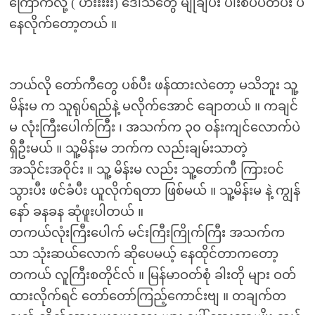
ကြောက်လို့ ( ဟီးးးးး) ဒေါသတွေ မျိုချပီး ပါးစပ်ပိတ်ပီး ပဲ
နေလိုက်တော့တယ် ။
ဘယ်လို တော်ကီတွေ ပစ်ပီး ဖန်ထားလဲတော့ မသိဘူး သူ့
မိန်းမ က သူရုပ်ရည်နဲ့ မလိုက်အောင် ချောတယ် ။ ကချင်
မ လုံးကြီးပေါက်ကြီး ၊ အသက်က ၃၀ ဝန်းကျင်လောက်ပဲ
ရှိဦးမယ် ။ သူ့မိန်းမ ဘက်က လည်းချမ်းသာတဲ့
အသိုင်းအဝိုင်း ။ သူ့ မိန်းမ လည်း သူ့တော်ကီ ကြားဝင်
သွားပီး ဖင်ခံပီး ယူလိုက်ရတာ ဖြစ်မယ် ။ သူ့မိန်းမ နဲ့ ကျွန်
နော် ခနခန ဆုံဖူးပါတယ် ။
တကယ်လုံးကြီးပေါက် မင်းကြီးကြိုက်ကြီး အသက်က
သာ သုံးဆယ်လောက် ဆိုပေမယ့် နေထိုင်တာကတော့
တကယ် လူကြီးစတိုင်လ် ။ မြန်မာဝတ်စုံ ခါးတို များ ဝတ်
ထားလိုက်ရင် တော်တော်ကြည့်ကောင်းဗျ ။ တချက်တ