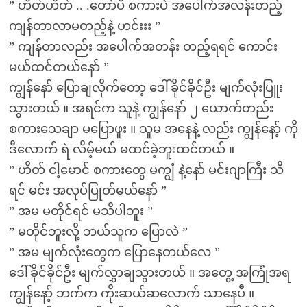
” ဟိတ်ဟိတ် .. .တော်ပီ စကားပဲ အပေါက်အလန်းတည့်
ကျန်တာလာမတည့်နဲ့ ဟင်းးး ”
” ကျန်တာလည်း အပေါက်အတန်း တည့်ရရင် ကောင်း
မယ်ထင်တယ်နော် ”
ကျွန်နော် ပြောချလိုက်တော့ ဒေါ်ခိုင်ခိုင်ဦး မျက်လုံးပြူး
သွားတယ် ။ အရင်က သူနဲ့ ကျွန်နော် ၂ ယောက်တည်း
စကားသေချာ မပြောဖူး ။ သူမ အနေနဲ့ လည်း ကျွန်နော့် ကို
ဒီလောက် ရဲ လိမ့်မယ် မထင်ခဲ့ဘူးထင်တယ် ။
” ဟိတ် ငါ့မောင် စကားတွေ မကျွံ နဲ့နော် မင်းဂျာကြီး သိ
ရင် မင်း အလုပ်ပြုတ်မယ်နော် ”
” အမ မတိုင်ရင် မသိပါဘူး ”
” မတိုင်ဘူးလို့ ဘယ်သူက ပြောလဲ ”
” အမ မျက်လုံးတွေက ပြောနေတယ်လေ ”
ဒေါ်ခိုင်ခိုင်ဦး မျက်လွှာချသွားတယ် ။ အတွေ့ အကြုံအရ
ကျွန်နော့် ဘက်က ကိုးဆယ်ဆလောက် သာနေပီ ။