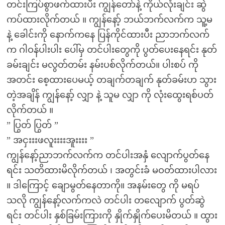
တင်းကြပ်စွာဖက်ထားပီး ကျွန်တော်နဲ့ ကိုယ်လုံးချင်း ဆွဲ
ကပ်ထားလိုက်တယ် ။ ကျွန်နော့် ဘယ်ဘက်လက်က သူ့မ
နဲ့ ခေါင်းကို နောက်ကနေ ပြန်ကိုင်ထားပီး ညာဘက်လက်
က ဂါဝန်ပါးပါး ပေါ်မှ တင်ပါးတွေကို ပွတ်ပေးနေရင်း နုတ်
ခမ်းချင်း မလွတ်တမ်း နမ်းပစ်လိုက်တယ်။ ပါးစပ် ကို
အတင်း စေ့ထားပေမယ့် တချက်တချက် နုတ်ခမ်းဟ သွား
တဲ့အချိန် ကျွန်နော့် လျှာ နဲ့ သူမ လျှာ ကို လုံးထွေးရစ်ပတ်
လိုက်တယ် ။
” ပြွတ် ပြွတ် ”
” အငှးးးဖလူးးးးအူးးးး ”
ကျွန်နော့်ညာဘက်လက်က တင်ပါးအနှံ လျောက်ပွတ်နေ
ရင်း သတိထားမိလိုက်တယ် ၊ အတွင်းခံ မဝတ်ထားပါလား
။ ဒါကြောင့် ချောမွတ်နေတာကို။ အနမ်းတွေ ကို မရပ်
သလို ကျွန်နော့်လက်ကလဲ တင်ပါး တလျောက် ပွတ်ဆွဲ
ရင်း တင်ပါး နှစ်ခြမ်းကြားကို နှိုက်နှိုက်ပေးမိတယ် ။ ထွား