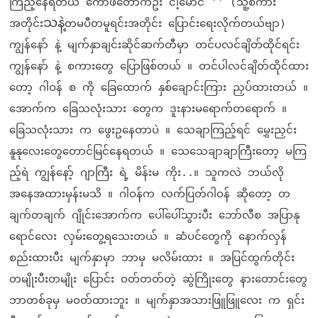
ကြည့်နေရတယ် ကော်ဖီတောက်ဦး ငါ့မောင် '' (သူ့စကား
သနဲ့
အတိုင်း
တမပီတမူရင်းအတိုင်း ပြောင်းရေးလိုက်တယ်ဗျာ)
ကျွန်နော် နဲ့ မျက်နှာချင်းဆိုင်ဆက်တီမှာ တင်ပလင်ချိတ်ထိုင်ရင်း
ကျွန်နော် နဲ့ စကားတွေ ပြောဖြစ်တယ် ။ တင်ပါလင်ချိတ်ထိုင်ထား
တော့ ဂါဝန် စ ကို ခြေထောက် နှစ်ချောင်းကြား ညှပ်ထားတယ် ။
အောက်က ခြေသလုံးသား တွေက ဒူးနားမရောက်တရောက် ။
ခြေသလုံးသား က ဖွေးဥနေတာပဲ ။ သေချာကြည့်ရင် မွှေးညှင်း
နူနုလေးတွေတောင်မြင်နေရတယ် ။ သေသေချာချာကြီးတော့ မကြ
ည့်ရဲ ကျွန်နော့် ဂျာကြီး ရဲ့ မိန်းမ ကိုး..။ သူကလဲ ဘယ်လို
အနေအထားမှန်းမသိ ။ ဂါဝန်က လက်ပြတ်ဂါဝန် ဆိုတော့ တ
ချက်တချက် ဂျိုင်းအောက်က ပေါ်ပေါ်သွားပီး ဘော်လီစ အပြာနု
ရောင်လေး လှမ်းတွေ့ရသေးတယ် ။ ဆံပင်တွေကို နောက်လှန်
စည်းထားပီး မျက်နှာမှာ ဘာမှ မလိမ်းထား ။ အပြင်ထွက်တိုင်း
တမျိုးပီးတမျိုး ပြောင်း ဝတ်တတ်တဲ့ ဆွဲကြိုးတွေ နားတောင်းတွေ
ဘာတစ်ခုမှ မဝတ်ထားဘူး ။ မျက်နှာအသားဖြူဖြူလေး က ရှင်း