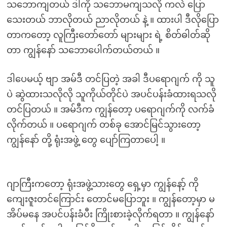
သဘောကျတယ် ဒါကို သဘောမကျသလို ကလဲ ပြော
သေးတယ် ဘာလိုတယ် ညာလိုတယ် နဲ့ ။ ထားပါ ဒီလိုပြော
တာကတော့ လူကြီးတော်တော် များများ ရဲ့ စိတ်ဓါတ်ဆို
တာ ကျွန်နော် သဘောပေါက်တယ်တယ် ။
ဒါပေမယ့် ဗျာ အမ်ဒီ တင်ပြတဲ့ အခါ ဒီပရောဂျက် ကို သူ
ပဲ ဆွဲထားသလိုလို သူကိုယ်တိုင်ပဲ အပင်ပန်းခံထားရသလို
တင်ပြတယ် ။ အမ်ဒီက ကျွန်တော့ ပရောဂျက်ကို လက်ခံ
လိုက်တယ် ။ ပရောဂျက် တစ်ခု အောင်မြင်သွားတော့
ကျွန်နော် တို့ ရုံးအဖွဲ့ တွေ ပျော်ကြတာပေါ့ ။
ဂျာကြီးကတော့ ရုံးအဖွဲ့သားတွေ ရှေ့မှာ ကျွန်နော့် ကို
ကျေးဇူးတင်ကြောင်း တောင်မပြောဘူး ။ ကျွန်တော့မှာ မ
အိပ်မနေ အပင်ပန်းခံပီး ကြိုးစားခဲ့လိုက်ရတာ ။ ကျွန်နော်