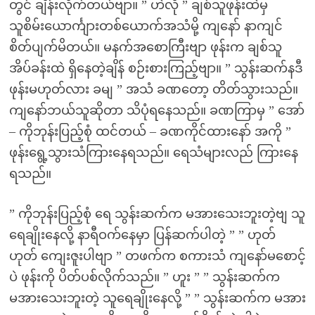
တွင် ချိန်းလိုက်တယ်ဗျာ။ ” ဟဲလို ” ချစ်သူဖုန်းထဲမှ
သူစိမ်းယောင်္ကျားတစ်ယောက်အသံမို့ ကျနော် နာကျင်
စိတ်ပျက်မိတယ်။ မနက်အစောကြီးဗျာ ဖုန်းက ချစ်သူ
အိပ်ခန်းထဲ ရှိနေတဲ့ချိန် စဉ်းစားကြည့်ဗျာ။ ” သွန်းဆက်နဒီ
ဖုန်းမဟုတ်လား ခမျ ” အသံ ခဏတော့ တိတ်သွားသည်။
ကျနော်ဘယ်သူဆိုတာ သိပုံရနေသည်။ ခဏကြာမှ ” အော်
– ကိုဘုန်းပြည့်စုံ ထင်တယ် – ခဏကိုင်ထားနော် အကို ”
ဖုန်းရွေ့သွားသံကြားနေရသည်။ ရေသံများလည် ကြားနေ
ရသည်။
” ကိုဘုန်းပြည့်စုံ ရေ သွန်းဆက်က မအားသေးဘူးတဲ့ဗျ သူ
ရေချိုးနေလို့ နာရီဝက်နေမှာ ပြန်ဆက်ပါတဲ့ ” ” ဟုတ်
ဟုတ် ကျေးဇူးပါဗျာ ” တဖက်က စကားသံ ကျနော်မစောင့်
ပဲ ဖုန်းကို ပိတ်ပစ်လိုက်သည်။ ” ဟူး ” ” သွန်းဆက်က
မအားသေးဘူးတဲ့ သူရေချိုးနေလို့ ” ” သွန်းဆက်က မအား