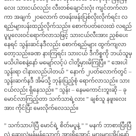
လေး သားငယ်လည်း လီးတစ်ချောင်းလုံး ကျင်တက်လာ
ကာ အချက် ၂ဝလောက် တဖန်းဖန်းပြစ်လိုးလိုက်ရင်း လ
ရည်များပန်းထည့်လိုက်သည်။ စောက်ပတ်လေးထဲ လရည်
ပူပူလေးဝင်ရောက်လာသဖြင့် သားငယ်လီးအား ညှစ်ပေး
နေရင် သွန်းဆင်နဒီလည်း စောက်ရည်များ ထွက်ကျလာ
တော့သည်။ခဏ နားကြရင်း သားငယ် ဒီကိစ္စကို ဘယ်သူမှ
မသိပါစေနဲ့နော် မမျော်လင့်ပဲ ငါတို့မှားမိကြပြီ။ ” အေးပါ
သွန်းရာ ငါနားလည်ပါတယ် ” နောက် ၂ပတ်လောက်တွင် –
သွန်းဆက်နဒီ အိမ်သို့ ဘုန်းပြည့်စုံ ရောက်လာသည်။ သား
ငယ်လည်း ရှိနေသည်။ ” သွန်း – နေမကောင်းဘူးဆို – ခု
မောင်လာကြည့်တာ သက်သာရဲ့လား ” ချစ်သူ နဖူးလေး
အား ကိုင်ပြီး မေးလိုက်လေသည်။
” သက်သာပါပြီ မောင်ရဲ့ စိတ်မပူနဲ့ ” ” မနက် ဘာစားပြီးပြီ
လဲ ဆေးလဲမှန်မှန်သောက် အားရှိအောင် များများအိပ်နော်