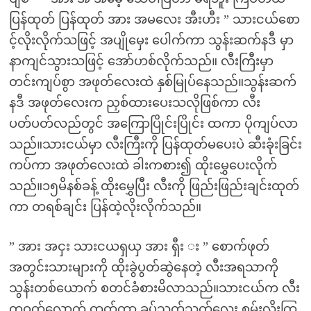
ပြန်ထုတ် ပြန်ထုတ် အား အမလေး အီးဟီး ” သားငယ်စော
င့်လိုးလိုက်သဖြင့် အပျိုမှေး ပေါက်ကာ သွန်းဆက်နဒီ မှာ
နာကျင်သွားသဖြင့် အော်ဟစ်လိုက်သည်။ လီးကြီးမှာ
တင်းကျပ်စွာ အဖုတ်လေးထဲ နှစ်မြုပ်နေသည်။သွန်းဆက်
နဒီ အဖုတ်လေးက ညှစ်ထားပေးသလိုဖြစ်ကာ လီး
ပတ်ပတ်လည်တွင် အကြောပြိုင်းပြိုင်း ထကာ ပိုကျပ်လာ
သည်။သားငယ်မှာ လီးကြီးကို ပြန်ထုတ်မပေးပဲ ဆီးခုံးခြင်း
ကပ်ကာ အဖုတ်လေးထဲ ခါးကစား၍ ထိုးမွှေပေးလိုက်
သည်။၁၅မိနစ်ခန့် ထိုးမွှေပြီး လီးကို ဖြည်းဖြည်းချင်းထုတ်
ကာ တရစ်ချင်း ပြန်ထဲ့လိုးလိုက်သည်။
” အား အငှး သားငယရှယှ အား ရှီး း ” စောက်ဖုတ်
အတွင်းသားများကို ထိုးခွဲပွတ်ဆွဲနေတဲ့ လီးအရသာကို
သွန်းတစ်ယောက် စတင်ခံစားမိလာသည်။သားငယ်က လီး
တဝက်လောက် ထုတ်ကာ ခပ်သွက်သွက်လေး စမ်းလိုးကြ