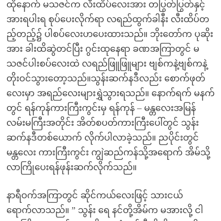
ထိုနောက် မသဇင်က လီးထိပ်လေးအား တပြွတ်ပြွတ်နှင့်
အားရပါးရ စုပ်ပေးလိုက်ရာ လရည်ထွက်ခါနီး လီးထိပ်တ
ည့်တည့်၌ ပါစပ်လေးဟပေးထားသည်။ ဘိုးတော်က ပုဆိုး
အား ခါးထိဆွဲတင်ပြီး ဂွင်းထုနေရာ ခဏအကြာတွင် မ
သဇင်ပါးစပ်လေးထဲ လရည်ဖြူဖြူများ ဗျစ်ကနဲ့ဗျစ်ကနဲ့
တိုးဝင်သွားတော့သည်။သွန်းဆက်နဒီလည်း စောက်ဖုတ်
လေးမှာ အရည်လေးများရွှဲသွားရသည်။ နောက်ရက် မနက်
တွင် ရန်ကုန်ကားကြီးကွင်းမှ ရန်ကုန် – မန္တလေးအမြန်
လမ်းမကြီးအတိုင်း အိတ်စပတ်ကားကြီးပေါ်တွင် သွန်း
ဆက်နဒီတစ်ယောက် လိုက်ပါလာခဲ့သည်။ ညပိုင်းတွင်
မန္တလေး ကားကြီးကွင်း ကျွဲဆည်ကန်သို့အရောက် အိမ်သို့
လာကြိုပေးရန်ဖုန်းဆက်လိုက်သည်။
နာရီဝက်အကြာတွင် ဆိုင်ကယ်လေးဖြင့် သားငယ်
ရောက်လာသည်။ ” သွန်း ရေ နင်တို့အိမ်က မအားလို့ ငါ