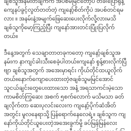
ချစ်သူအနမ်းတချက်က အပစ်မမြင်တော့ပဲ တခါပြောရုံနဲ့
ကျေနပ်ခွင့်လွတ်တတ်တဲ့ ကျနော့်စိတ်ကိုပဲ အပစ်တင်ရမ
လား ။ အနမ်းနဲ့အမျက်ဖြေဆေးပေးလိုက်လို့လားမသိ
ချစ်သူကိုမော့ကြည့်ပြီး ကျနော်အားတင်းပြုံးပြလိုက်
တယ်။
ဒီနေ့အတွက် သေချာတာတခုကတော့ ကျနော့်ချစ်သူအ
နမ်းက နာကျင်ခါးသီးစေခဲ့ပါတယ်။ကျနော် စွန့်စားလိုက်ပြီ
ဗျာ ချစ်သူအတွက် အအေးမှာရင်း ကိုယ်တိုင်ထယူလိုက်
တယ်။နောက်ကျောပေးထားတဲ့ဇချစ်သူမမြင်အောင်
သူငယ်ချင်းတွေပေးထားသော အနံ့ အရသာကင်းမဲ့သော
ကာမစိတ်ကြွဆေး အစက် ၅စက်လောက် မသိမသာ ခတ်
ချလိုက်တာ ဆေးပုလင်းလေးက ကျနော့်ပိုက်ဆံအိတ်
အတွင်း မူလနေရာသို့ ပြန်ရောက်နေလေရဲ့။ ချစ်သူက ကျ
နော်ကိုယ်တိုင်ယူပေးတဲ့အအေးခွက်မို့ ခပ်မြန်မြန်လေး