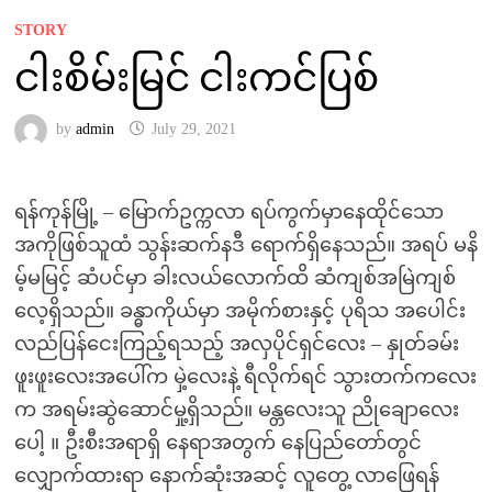
STORY
ငါးစိမ်းမြင် ငါးကင်ပြစ်
by
admin
July 29, 2021
ရန်ကုန်မြို့ – မြောက်ဥက္ကလာ ရပ်ကွက်မှာနေထိုင်သော
အကိုဖြစ်သူထံ သွန်းဆက်နဒီ ရောက်ရှိနေသည်။ အရပ် မနိ
မ့်မမြင့် ဆံပင်မှာ ခါးလယ်လောက်ထိ ဆံကျစ်အမြဲကျစ်
လေ့ရှိသည်။ ခန္ဓာကိုယ်မှာ အမိုက်စားနှင့် ပုရိသ အပေါင်း
လည်ပြန်ငေးကြည့်ရသည့် အလှပိုင်ရှင်လေး – နှုတ်ခမ်း
ဖူးဖူးလေးအပေါ်က မှဲ့လေးနဲ့ ရီလိုက်ရင် သွားတက်ကလေး
က အရမ်းဆွဲဆောင်မှု့ရှိသည်။ မန္တလေးသူ ညိုချောလေး
ပေါ့ ။ ဦးစီးအရာရှိ နေရာအတွက် နေပြည်တော်တွင်
လျှောက်ထားရာ နောက်ဆုံးအဆင့် လူတွေ့ လာဖြေရန်