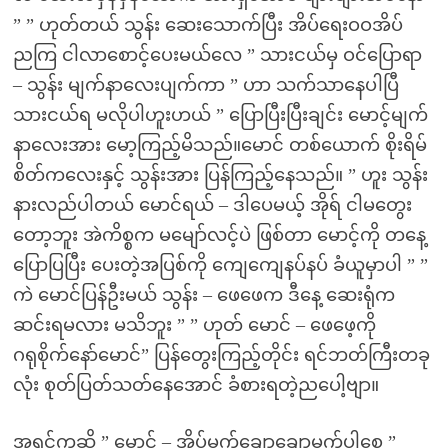
” ” ဟုတ်တယ် သွန်း ဆေးသောက်ပြီး အိပ်ရေးဝဝအိပ်
ညကြ ငါလာစောင့်ပေးမယ်လေ ” သားငယ်မှ ဝင်ပြောရာ
– သွန်း မျက်နာလေးပျက်ကာ ” ဟာ သက်သာနေပါပြီ
သားငယ်ရ မလိုပါဟူးဟယ် ” ပြောပြီးပြီးချင်း မောင့်မျက်
နာလေးအား မော့ကြည့်မိသည်။မောင် တစ်ယောက် စိုးရိမ်
စိတ်ကလေးနှင့် သွန်းအား ပြန်ကြည့်နေသည်။ ” ဟူး သွန်း
နားလည်ပါတယ် မောင်ရယ် – ဒါပေမယ့် အိုရ် ငါမတွေး
တော့ဘူး အဲကိစ္စက မမျော်လင့်ပဲ ဖြစ်တာ မောင့်ကို တနေ့
ပြောပြပြီး ပေးတဲ့အပြစ်ကို ကျေကျေနပ်နပ် ခံယူမှာပါ ” ”
ကဲ မောင်ပြန်ဦးမယ် သွန်း – ဖေဖေက ဒီနေ့ ဆေးရုံက
ဆင်းရမလား မသိဘူး ” ” ဟုတ် မောင် – ဖေဖေ့ကို
ဂရုစိုက်နော်မောင်” ပြန်တွေးကြည့်တိုင်း ရင်ဘတ်ကြီးတခု
လုံး စုတ်ပြတ်သတ်နေအောင် ခံစားရတဲ့ညပေါ့ဗျာ။
အရင်ကဆို ” မောင် – အိပ်မက်ချောချောမက်ပါစေ ”