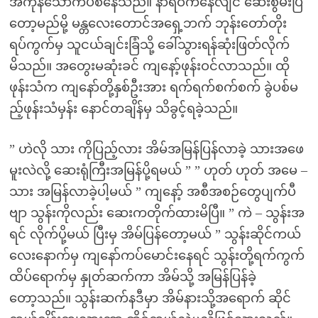
အကုန်သောက်ပစ်နေသည်။ နာရီဝက်နေလျင် ဆေးစွမ်းပြ
တော့မည်မို့ မန္တလေးတောင်အရှေ့ဘက် ဘုန်းတော်တိုး
ရပ်ကွက်မှ သူငယ်ချင်းခြံသို့ ခေါ်သွားရန်ဆုံးဖြတ်လိုက်
မိသည်။ အတွေးမဆုံးခင် ကျနော့်ဖုန်းဝင်လာသည်။ ထို
ဖုန်းသံက ကျနော်တို့နှစ်ဦးအား ရက်ရက်စက်စက် ခွဲပစ်မ
ည့်ဖုန်းသံမှန်း နောင်တချိန်မှ သိခွင့်ရခဲ့သည်။
” ဟဲလို သား ကိုပြည့်လား အိမ်အမြန်ပြန်လာခဲ့ သားအဖေ
မူးလဲလို့ ဆေးရုံကြီးအမြန်ပို့ရမယ် ” ” ဟုတ် ဟုတ် အမေ –
သား အမြန်လာခဲ့ပါ့မယ် ” ကျနော့် အစီအစဉ်တွေပျက်ပီ
ဗျာ သွန်းကိုလည်း ဆေးကတိုက်ထားမိပြီ။ ” ကဲ – သွန်းအ
ရင် လိုက်ပို့မယ် ပြီးမှ အိမ်ပြန်တော့မယ် ” သွန်းဆိုင်ကယ်
လေးနောက်မှ ကျနော်ကပ်မောင်းနေရင် သွန်းတို့ရက်ကွက်
ထိပ်ရောက်မှ နှုတ်ဆက်ကာ အိမ်သို့ အမြန်ပြန်ခဲ့
တော့သည်။ သွန်းဆက်နဒီမှာ အိမ်နားသို့အရောက် ဆိုင်