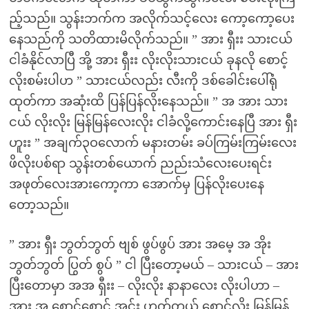
ည့်သည်။ သွန်းဘက်က အလိုက်သင့်လေး ကော့ကော့ပေး
နေသည်ကို သတိထားမိလိုက်သည်။ ” အား ရှီးး သားငယ်
ငါခံနိုင်လာပြီ အို့ အား ရှီးး လိုးလိုးသားငယ် ခုနလို စောင့်
လိုးစမ်းပါဟ ” သားငယ်လည်း လီးကို ဒစ်ခေါင်းပေါ်ရုံ
ထုတ်ကာ အဆုံးထိ ပြန်ပြန်လိုးနေသည်။ ” အ အား သား
ငယ် လိုးလိုး မြန်မြန်လေးလိုး ငါခံလို့ကောင်းနေပြီ အား ရှီး
ဟူးး ” အချက်၃ဝလောက် မနားတမ်း ခပ်ကြမ်းကြမ်းလေး
ဖိလိုးပစ်ရာ သွန်းတစ်ယောက် ညည်းသံလေးပေးရင်း
အဖုတ်လေးအားကော့ကာ အောက်မှ ပြန်လိုးပေးနေ
တော့သည်။
” အား ရှီး ဘွတ်ဘွတ် ဗျစ် ဖွပ်ဖွပ် အား အမေ့ အ အိုး
ဘွတ်ဘွတ် ပြွတ် စွပ် ” ငါ ပြီးတော့မယ် – သားငယ် – အား
ပြီးတောမှာ အအ ရှီးး – လိုးလိုး နာနာလေး လိုးပါဟာ –
အား အ စောင့်စောင့် အင်း ဟုတ်တယ် စောင့်လိုး မြန်မြန်