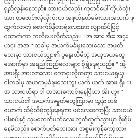
ရှည်လွန်းနေသည်။ သားငယ်လည်း ကုတင်ပေါ် ကိုယ်လုံး
အား တဇောင်းလှဲလိုက်ကာ အဖုတ်နုတ်ခမ်းသားအထက် ဖု
ထွက်လာတဲ့ စောက်စိနီတာရဲလေးအား လျှာထိပ်ဖြင့်
ထောက်ကာ ကလိပေးလိုက်သည်။ ” အ အား အီးး အငှး
ဟငှး အအ ” တခါမှ အယက်မခံဖူးသေးသော အဖုတ်
လေးမှာ သားငယ်လျှာ၏ ပူနွေးထိမိတဲ့ အယုအယတွေ
အောက်မှာ အရည်ကြည်လေးများ စိုရွှဲနေရသည်။ ” အို့
အားရှီး အားလားလား ကောငှးလိုကတှာ သားငယရှယှ –
ငါတခါမှ အယကမှခံဖူးသေးဘူး ယက် ယက် အားး ရှီး း
အ သားငယ်ရာ ငါ တအားကောင်းနေပြီဟာ အီး ဟူး ”
သားငယ်၏ အယက်အမှုတ်တွေကြားမှာ သွန်း တစ်
ယောက် သိမ့်သိမ့်တုန်နေရကာ ဖင်လေးကော့ပြီး သားငယ်
ပါးစပ်နှင့် သူမစောက်ပတ်လေး လွတ်ထွက်သွားမှာ စိုးရိမ်
နေမိသည်။ စောက်ပတ်လေးအား အစွမ်းကုန်ကော့ထား