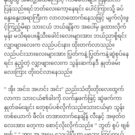
ပြန်သည်။ရင်ဘတ်လေးကော့နေရင်း ပေါင်ကြားသို့ ခပ်
နွေးနွေးအရာကြီးက လာလာထောက်နေသဖြင့် မျက်လုံးဖွ
င့်ကြည့်မိရာ သားငယ် ဘယ်ချိန်က အပေါ်မှ ခွထားလိုက်
မှန်း မသိရပေ။နို့သီးခေါင်းလေးများအား ဘယ်ညာစို့ရင်း
လျှာဖျားလေးက လည်ပင်းနား ထိုးတက်လာသည်။
လည်ပင်းသားလေးများအား ပြွတ်ကနဲ့ ပြွတ်ကနဲ့ဆွဲစုပ်နေ
ရင်း နုညံ့တဲ့ လျှာဖျားလေးက သွန်းဆက်နဒီ နှုတ်ခမ်း
လေးကြား တိုးဝင်လာနေသည်။
” အိုး အင်းး အဟင်း အင်း” ညည်းသံတိုးတိုးလေးထွက်
လာကာ သားငယ်၏ခါးကို လက်နှဖက်ဖြင့် ဆွဲဖက်ကာ
နှုတ်ခမ်းချင်း တေ့စုပ်ပစ်လိုက်သည်။သားငယ်မှာ သွန်း
တစ်ယောက် ဖီလ်း တအားတက်နေချိန် လီးနှင့် အဖုတ်ဝ
လေးအား တေ့ကာ စောင့်လိုးလိုက်သည်။ ” ဘွတ် စွပ် ဗျစ်
ဗျစ် ” ” အား အ အမေ့ သေပါပြီဟာ မရဘူး ကြပ်တယ်