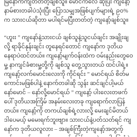
မြဲနောက်ကျတတ်တဲ့ချစ်သူ။ မောင်ကလေ ဆိုပြီး ကျနော့်
နာမ်စားတခါပဲသုံးပြီး ပြောသမျှအဖြစ်ပျက်များရဲ့ ၉၀%
က သားငယ်ဆိုတာ မပါရင်မပြီးတတ်တဲ့ ကျနော့်ချစ်သူ။
“ဟူးး ” ကျနော်နဲ့သားငယ် ချစ်သူနဲ့သူငယ်ချင်း အချိုးချ
လို့ ရာခိုင်နုန်းချင်း တူနေရင်တောင် ကျနော်က ဒုတိယ
နေရာပဲထင်တယ်။ ကျနော့်မျက်ဝန်းထဲက ဝမ်းနည်းတွေဝေ
မှု့ နာကျင်ခံစားမှု့တို့ကို ချစ်သူ တွေ့သွားတယ် ထင်ပါရဲ့။
ကျနော့်လက်မောင်းလေးကို ကိုင်ရင်း ” မောင်ရယ် စိတ်မ
ကောင်းမဖြစ်ပါနဲ့ နောက်တခါဆို သွန်း ဆင်ချင်ပါ့မယ်
နော်မောင် – နော်လို့မောင်ရယ် ” ကျနော့် ပါးလေးတဖက်
ပေါ် ဒုတိယအကြိမ် အနမ်းလေးတခု ကျရောက်လာပြန်
တယ်။ ကျနော့်ကို တကယ်ချစ်ရဲ့လားလို့ မေးချင်မိတယ်
ဒါပေမယ့် မမေးရက်ဘူးဗျာ။ သားငယ်နဲ့ပတ်သတ်ရင် ကျ
နော်က ဒုတိယလူလား – အချစ်ကြီးတဲ့ကျနော့်အတွက့်