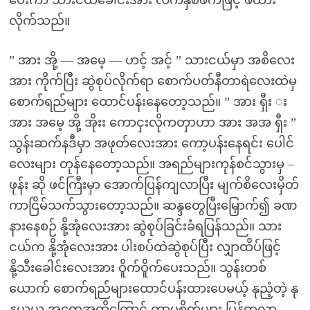
ပေးကာ သားငယ်ခေါင်းအား လက်နှစ်ဖက်ဖြင့် ဖိထား
လိုက်သည်။
” အား အို့ — အမေ့ — ဟင့် အင့် ” သားငယ်မှာ အစိလေး
အား ကိုက်ပြီး ဆွဲစုပ်လိုက်ရာ စောက်ပတ်နီတာရဲလေးထဲမှ
စောက်ရည်များ ထောင်ပန်းနေတော့သည်။ ” အား ရှီး း
အား အမေ့ အို့ အိုးး ကောငှးလိုကတှာဟာ အား အအ ရှီး ”
သွန်းဆက်နဒီမှာ အဖုတ်လေးအား ကော့ပန်းနေရင်း ပေါင်
လေးများ တုန်နေတော့သည်။ အရည်များကုန်စင်သွားမှ –
ဖုန်း ဆို ဖင်ကြီးမှာ အောက်ပြန်ကျလာပြီး မျက်စိလေးမှိတ်
ကာငြိမ်သက်သွားတော့သည်။ ဆန္ဒတွေပြီးမြှောက်၍ ခဏ
နားနေစဉ် နို့အုံလေးအား ဆွဲစုပ်ခြင်းခံရပြန်သည်။ သား
ငယ်က နို့အုံလေးအား ပါးစပ်ထဲဆွဲစုပ်ပြီး လျှာထိပ်ဖြင့်
နို့သီးခေါင်းလေးအား ဝိူက်ဝိူက်ပေးသည်။ သွန်းတစ်
ယောက် စောက်ရည်များထောင်ပန်းထားပေမယ့် နုညံ့တဲ့ နု
နုယွယွ အတွေ့အထိကြောင့် ကာမစိတ်များ ပြန်ထလာ