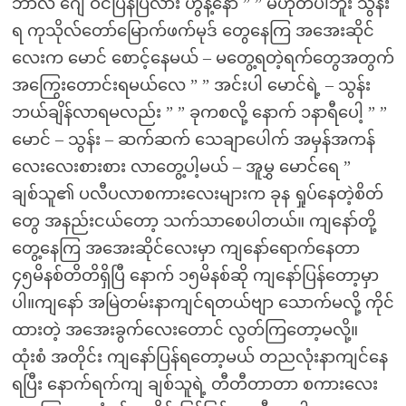
ဘာလဲ ဂျေ ဝင်ပြန်ပြီလား ဟွန့်နော် ” ” မဟုတ်ပါဘူး သွန်း
ရ ကုသိုလ်တော်မြောက်ဖက်မုဒ် တွေနေကြ အအေးဆိုင်
လေးက မောင် စောင့်နေမယ် – မတွေ့ရတဲ့ရက်တွေအတွက်
အကြွေးတောင်းရမယ်လေ ” ” အင်းပါ မောင်ရဲ့ – သွန်း
ဘယ်ချိန်လာရမလည်း ” ” ခုကစလို့ နောက် ၁နာရီပေါ့ ” ”
မောင် – သွန်း – ဆက်ဆက် သေချာပေါက် အမှန်အကန်
လေးလေးစားစား လာတွေ့ပါ့မယ် – အူမွှ မောင်ရေ ”
ချစ်သူ၏ ပလီပလာစကားလေးများက ခုန ရှုပ်နေတဲ့စိတ်
တွေ အနည်းငယ်တော့ သက်သာစေပါတယ်။ ကျနော်တို့
တွေ့နေကြ အအေးဆိုင်လေးမှာ ကျနော်ရောက်နေတာ
၄၅မိနစ်တိတိရှိပြီ နောက် ၁၅မိနစ်ဆို ကျနော်ပြန်တော့မှာ
ပါ။ကျနော် အမြဲတမ်းနာကျင်ရတယ်ဗျာ သောက်မလို့ ကိုင်
ထားတဲ့ အအေးခွက်လေးတောင် လွတ်ကြတော့မလို့။
ထုံးစံ အတိုင်း ကျနော်ပြန်ရတော့မယ် တညလုံးနာကျင်နေ
ရပြီး နောက်ရက်ကျ ချစ်သူရဲ့ တီတီတာတာ စကားလေး