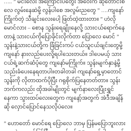
….. ” မင်းလေး အကြောင်းပဲတွေး အဝေးက ဆုတောင်းစဲ
လေ လွမ်းနေဆဲမို့ လွန်ပါစေ အလွမ်းညတွေ ” ….ကျနော်
ကြိုက်တဲ့ သီချင်းလေးပေါ့ ဖြတ်ထဲ့ထားတာ။ ” ဟဲလို
မောင်လား – စောန သွန်းရေချိုးနေလို့ သားငယ်ရောက်နေ
တာနဲ့ သားငယ်ကိုပြောခိုင်းလိုက်တာ ပြောလေ မောင် ”
သွန်းနဲ့သားငယ်တို့က ခြံခြင်းကပ် ငယ်သူငယ်ချင်းတွေမို့
ကျနော် နားလည်ပေးလို့ရပါသေးတယ်။ ဒါပေမယ့် သား
ငယ်ရဲ့ဆက်ဆံပုံတွေ ကျနော်မကြိုက်။ သွန်းမျက်နှာနဲ့မို့
သည်းခံပေးနေရတာပါ။တခါတခါ ကျနော်ရှေ့မှာတောင်
သွန်းကို လိုတာထက်ပိုပြီး ဂရုစိုက်ပြနေတတ်တာ။ သွန်း
ဘက်ကလည်း ထိုအခါမျိုးတွင် မျက်နာလေးပြုံးရွှင်
နေကာ သွားထပ်လေးတွေက ကျနော့်အတွက် အဲဒီအချိန်
ဆို လှောင်ပြောင်နေသလိုပဲလေ။
” ဟောတော် မောင်ရေ ပြောလေ ဘာမှ ပြန်မပြောဘူးလား