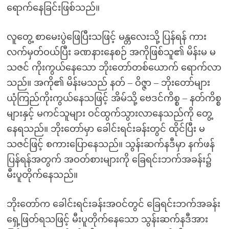
ရောက်နေခြင်းဖြစ်သည်။
လူတွေ့ စာမေးပွဲဖြေပြီးသဖြင့် မန္တလေးသို့ ပြန်ရန် ကား
လက်မှတ်ဝယ်ပြီး ခဏနားနေစဉ် အကိုဖြစ်သူ၏ မိန်းမ မ
သဇင် ကိုးကွယ်နေသော ဘိုးတော်တစ်ယောက် ရောက်လာ
သည်။ အကို၏ မိန်းမသည် နတ် – ဝိဇ္ဇာ – ဘိုးတော်များ
ယုံကြည်ကိုးကွယ်နေသဖြင့် အိမ်သို့ ဗေဒင်ကိစ္စ – နတ်ကိစ္စ
များနှင့် မကင်သူများ ဝင်ထွက်သွားလာနေသည်ကို တွေ့
နေရသည်။ ဘိုးတော်မှာ ခေါင်းရင်းခန်းတွင် ထိုင်ပြီး မ
သဇင်ဖြင့် စကားပြောနေသည်။ သွန်းဆက်နဒီမှာ နက်ဖန်
ပြန်ရန်အတွက် အဝတ်စားများကို ခြေရင်းဘက်အခန်း၌
မီးပူတိုက်နေသည်။
ဘိုးတော်က ခေါင်းရင်းခန်းအဝင်တွင် ခြေရင်းဘက်အခန်း
ရှေ့ဖြတ်ရသဖြင့် မီးပူတိုက်နေသော သွန်းဆက်နဒီအား