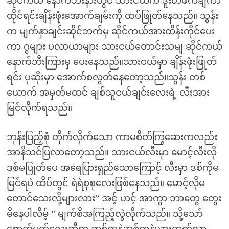
ဆိုင်ကယ် နောက်ဘီးနားတွင် သားငယ်က ဒူးတဖက်ချကာ
ထိုင်ရင်းချိန်းဖုံးအောက်ချမ်းကို ထပ်ဖြုတ်နေသည်။ သွန်း
က မျက်နှာချင်းဆိုင်ဘက်မှ ဆိုင်ကယ်အားထိန်းကိုင်ပေး
ကာ ဂွများ ပလာယာများ သားငယ်တောင်းသမျ ဆိုင်ကယ်
နောက်ဘီးကြားမှ ပေးနေသည်။သားငယ်မှာ ချိန်းဖုံးဖြုတ်
ရင်း ပုဆိုးမှာ အောက်စလွတ်နေတော့သည်။သွန်း တစ်
ယောက် အမှတ်မထင် ချစ်သူငယ်ချင်းလေးရဲ့ လီးအား
မြင်လိုက်ရသည်။
ဘုန်းပြည့်စုံ တိုက်လိုက်သော ကာမစိတ်ကြွဆေးကလည်း
အာနိသင်ပြလာတော့သည်။ သားငယ်လီးမှာ မောင့်လီးလို
ဒစ်မပြုတ်ပေ အရေပြားရှည်သောကြောင့် လီးမှာ ဒစ်ကိုမ
မြင်ရပဲ ထိပ်တွင် ရဲရဲစုစုလေးဖြစ်နေသည်။ မောင့်လိုမ
တောင်သေးလို့များလား” အင့် ဟင့် အာကွာ ဘာတွေ တွေး
မိနေပါလိမ့် ” မျက်စိအကြည့်လွဲလိုက်သည်။ သို့သော်