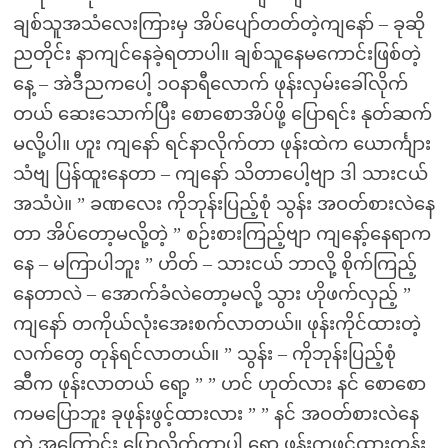
ချစ်သူအသံလေးကြားမှ အိပ်ပျော်တတ်တဲ့ကျနော် – ခုဆို
ညတိုင်း နာကျင်နေခဲ့ရတာပါ။ ချစ်သူနေမကောင်းဖြစ်တဲ့
နေ့ – အဲဒီညကပေါ့ ၁ဝနာရီလောက် ဖုန်းလှမ်းခေါ်လိုက်
တယ် ဆေးသောက်ပြီး စောစောအိပ်ဖို့ ပြောရင်း နုတ်ဆက်
မလို့ပါ။ ဟူး ကျနော် ရင်နာလိုက်တာ ဖုန်းထဲက ယောင်္ကျား
သံဗျ ပြန်ထူးနေတာ – ကျနော် သိတာပေါ့ဗျာ ဒါ သားငယ်
အသံပဲ။ ” ခဏလေး ကိုဘုန်းပြည့်စုံ သွန်း အဝတ်စားလဲနေ
တာ အိပ်တော့မလို့တဲ့ ” စဉ်းစားကြည့်ဗျာ ကျနော့်နေရာက
နေ – မကြာပါဘူး ” ဟိတ် – သားငယ် ဘာလို့ စိုက်ကြည့်
နေတာလဲ – အောက်ခံလဲတော့မလို့ သွား ဟိုဖက်လှည့် ”
ကျနော် တကိုယ်လုံးအေးစက်လာတယ်။ ဖုန်းကိုင်ထားတဲ့
လက်တွေ တုန်ရင်လာတယ်။ ” သွန်း – ကိုဘုန်းပြည့်စုံ
ဆီက ဖုန်းလာတယ် ရော့ ” ” ဟင် ဟုတ်လား နင် စောစော
ကမပြောဘူး ခုဖုန်းဖွင့်ထားလား ” ” နင် အဝတ်စားလဲနေ
တဲ့ အကြောင်း ပြောလိုက်တာပါ ရော့ ဖုန်းကဖွင့်ထားတုန်း