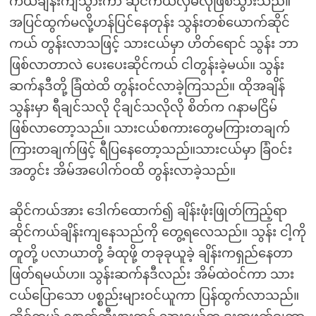
ကယ်ချိန်းကျသွားကာ ဆိုင်ကယ်လှဲမလိုဖြစ်သွားသည်။
အပြင်ထွက်မလို့ဟန်ပြင်နေတုန်း သွန်းတစ်ယောက်ဆိုင်
ကယ် တွန်းလာသဖြင့် သားငယ်မှာ ဟိတ်ရောင် သွန်း ဘာ
ဖြစ်လာတာလဲ ပေးပေးဆိုင်ကယ် ငါတွန်းခဲ့မယ်။ သွန်း
ဆက်နဒီတို့ ခြံထဲထိ တွန်းဝင်လာခဲ့ကြသည်။ ထိုအချိန်
သွန်းမှာ ရီချင်သလို ငိုချင်သလိုလို စိတ်က ဂနာမငြိမ်
ဖြစ်လာတော့သည်။ သားငယ်စကားတွေမကြားတချက်
ကြားတချက်ဖြင့် ရီပြနေတော့သည်။သားငယ်မှာ ခြံဝင်း
အတွင်း အိမ်အပေါက်ဝထိ တွန်းလာခဲ့သည်။
ဆိုင်ကယ်အား ဒေါက်ထောက်၍ ချိန်းဖုံးဖြုတ်ကြည့်ရာ
ဆိုင်ကယ်ချိန်းကျနေသည်ကို တွေ့ရလေသည်။ သွန်း ငါ့ကို
တူတို့ ပလာယာတို့ ခံထုဖို့ တခုခုယူခဲ့ ချိန်းကရှည်နေတာ
ဖြတ်ရမယ်ဟ။ သွန်းဆက်နဒီလည်း အိမ်ထဲဝင်ကာ သား
ငယ်ပြောသော ပစ္စည်းများဝင်ယူကာ ပြန်ထွက်လာသည်။