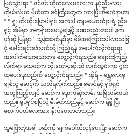
မြင်သွားရာ ” ဇင်ဇင် ဟိုကလေးမလေးက နင့်ညီမလား
ကိုယ်လုံးက မိုက်တာ ဖင်ကြီးတွေက ကားပြီးအိစက်နာဟာ
” ” ရှုး တိုးတိုးပြောပါရှင် အက်ဒါ ကျမယောင်္ကျားရဲ့ ညီမ
ရှင့် အိမ်မှာ အရာရှိစာမေးပွဲဖြေဖို့ ခဏတည်းတာပါ နက်
ဖန်ဆို ပြန်မှာ ” သွန်းဆက်နဒီမှာ မိမိအကြောင်းပါလာသဖြ
င့် ခေါင်းရင်းခန်းဖက်သို့ ကြည့်ရန် အပေါက်လိုက်ရှာရာ
အပေါက်သေးသေးတခု တွေ့လိုက်ရသည်။ ချောင်းကြည့်
လိုက်ရာ မသဇင်က ဘိုးတော်ပုဆိုးထဲ လက်သွင်းကာ ဂွင်း
ထုပေးနေသည်ကို တွေ့လိုက်ရသည်။ ” အိုရ် – မန္တလေးမှ
ချစ်သူ မောင့်ကို သတိရလိုက်သည်။ မောင်နှင့် ရုပ်ရှင်
အတူကြည့်လျင် မောင်က နောက်ဆုံးတမ်း အမြဲတမ်းဝယ်
သည်။ ရုပ်ရှင်စပြလို့ မီးမိတ်သည်နှင့် မောင်က နို့စို့ ပြီး
စောက်ပတ်လေးအား နိုက်ပေးတတ်သည်။
သူမပြီးတဲ့အခါ ပုဆိုးကို ချက်ပေါ်ထိလှန်ပေးပြီး မောင်က