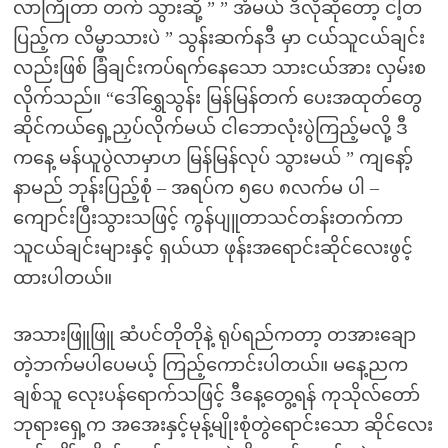
လာကြိုတာ တက် သွားဆို့ ” ” အံမယ် ဒီလိုဆိုတော့ ငါ့တ
ပြည့်က လိမ္မာသားပဲ ” သွန်းဆက်နဒီ မှာ ငယ်သူငယ်ချင်း
လည်းဖြစ် ခြံချင်းကပ်ရက်နေသော သားငယ်အား လှမ်းစ
လိုက်သည်။ “ဒေါ်ရွှေသွန်း မြန်မြန်တက် ပေးအထုတ်တွေ
ဆိုင်ကယ်ရှေ့ညှပ်လိုက်မယ် ငါဘောလုံးပွဲကြည့်မလို့ ဒီ
ကနေ့ မန်ယူပွဲလာမှာဟ မြန်မြန်လုပ် သွားမယ် ” ကျနော့်
နာမည် ဘုန်းပြည့်စုံ – အရပ်က ၅ပေ ၈လက်မ ပါ –
ကျောင်းပြီးသွားသဖြင့် ကွန်ပျူတာသင်တန်းတက်ကာ
သူငယ်ချင်းများနှင့် ရှယ်ယာ ဖုန်းအရောင်းဆိုင်လေးဖွင့်
ထားပါတယ်။
အသားဖြူဖြူ ဆံပင်တိုတိုနဲ့ ရုပ်ရည်ကတာ့ တအားချော
တဲ့ဘက်မပါပေမယ့် ကြည့်ကောင်းပါတယ်။ မနေ့ညက
ချစ်သူ လေုးပန်ရောက်သဖြင့် ဒီနေ့တွေ့ရန် ကုသိုလ်တော်
ဘုရားရှေ့က အအေးနှင့်မုန့်မျိုးစုံတွဲရောင်းသော ဆိုင်လေး