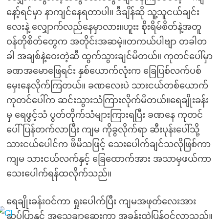
နော့်ရင်မှာ နာကျင်နေရတာပါ။ ဒီချိန်ဆို သူ့သူငယ်ချင်း
လေးနဲ့ လျှောက်လည်နေမှာလား။ဟူးး စိုးရိမ်စိတ်နဲ့အတူ
ဝန်တိုစိတ်တွေက အတိုင်းအဆမဲ့။တကယ်ပါဗျာ တခါတ
ခါ အချစ်နဲ့ဝေးတဲ့ဆီ ထွက်သွားချင်မိတယ်။ ကုတင်ပေါ်မှာ
ခဏအမောဖြေရင်း နှစ်ယောက်လုံးက ခြေပြစ်လက်ပစ်
မှေးနေလိုက်ကြတယ်။ ခဏလေးပဲ သားငယ်တစ်ယောက်
ကုတင်ပေါ်က ဆင်းသွားသံကြားလိုက်မိတယ်။ရေချိုးခန်း
မှ ရေဖွင့်သံ ပွတ်တိုက်သံများကြားရပြီး ခဏနေ ကုတင်
ပေါ်ပြန်တက်လာပြီး ကျမ ကိုခွလိုက်ရာ ဆီးပုန်းပေါ်သို့
သားငယ်ပေါင်က ဖိမိသဖြင့် သေးပေါက်ချင်သလိုဖြစ်ကာ
ကျမ သားငယ်လက်နှင့် ခြေထောက်အား အသာမှဖယ်ကာ
သေးပေါက်ရန်ထလိုက်သည်။
ရေချိုးခန်းဝင်ကာ ရှုးပေါက်ပြီး ကျမအဖုတ်လေးအား
ဆပ်ပြာနှင့် အသေချာဆေးကာ အခန်းထဲပြန်ဝင်လာသည်။