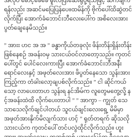
အလုပ် မောင့်ဖေဖေ မူးလဲပြီးဆေးရုံပို့ရသဖြင့် ဆက်ချက်
ရန်လည်း အဆင်မပြေပြန်ပေ။ထမိန်ကို ဗိုက်ပေါ်ထိဆွဲတင်
လိုက်ပြီး အောက်ခံဘောင်းဘီလေးပေါ်က အစိလေးအား
ပွတ်ချေနေမိသည်။
” အားး ဟင အ အ ” ခန္ဓာကိုယ်တခုလုံး ဖိန်းတိန်းရှိန်းတိန်း
ဖြစ်နေစဉ် အခန်းဝမှ သားငယ်ဝင်လာတော့သည်။ ကုတင်
ပေါ်တွင် ပေါင်လေးကားပြီး အောက်ခံဘောင်းဘီအနီး
ရောင်လေးနှင့် အဖုတ်လေးအား ဖိပွတ်နေသော သွန်းအား
ကြည့်ကာ တံခါးလော့ချပစ်လိုက်သည်။ ” ငါ ဆိုင်ကယ်
သော့ လာပေးတာဟ သွန်းရ နင်အိမ်က လူတွေမတွေ့လို့ န
င့်အခန်းထဲထိ လိုက်ပေးတာပါ ” ” အာကွာ – ကျွတ် သေ
သာသေလိုက်ချင်ပါတယ် သူငယ်ချင်းလေးရှေ့ မိမိမှာ
အဖုတ်အားနိုက်မိလျက်သား ဟင့် ” ရုတ်တရက် ဆိုသလို
သားငယ်က ကုတင်ပေါ် တင်ပလွဲထိုင်လိုက်သည်။ ဟူး