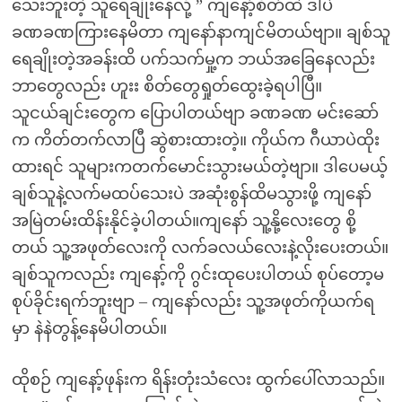
သေးဘူးတဲ့ သူရေချိုးနေလို့ ” ကျနော့်စိတ်ထဲ ဒါပဲ
ခဏခဏကြားနေမိတာ ကျနော်နာကျင်မိတယ်ဗျာ။ ချစ်သူ
ရေချိုးတဲ့အခန်းထိ ပက်သက်မှု့က ဘယ်အခြေနေလည်း
ဘာတွေလည်း ဟူးး စိတ်တွေရှုတ်ထွေးခဲ့ရပါပြီ။
သူငယ်ချင်းတွေက ပြောပါတယ်ဗျာ ခဏခဏ မင်းဆော်
က ကိတ်တက်လာပြီ ဆွဲစားထားတဲ့။ ကိုယ်က ဂီယာပဲထိုး
ထားရင် သူများကတက်မောင်းသွားမယ်တဲ့ဗျာ။ ဒါပေမယ့်
ချစ်သူနဲ့လက်မထပ်သေးပဲ အဆုံးစွန်ထိမသွားဖို့ ကျနော်
အမြဲတမ်းထိန်းနိုင်ခဲ့ပါတယ်။ကျနော် သူ့နို့လေးတွေ စို့
တယ် သူ့အဖုတ်လေးကို လက်ခလယ်လေးနဲ့လိုးပေးတယ်။
ချစ်သူကလည်း ကျနော့်ကို ဂွင်းထုပေးပါတယ် စုပ်တော့မ
စုပ်ခိုင်းရက်ဘူးဗျာ – ကျနော်လည်း သူ့အဖုတ်ကိုယက်ရ
မှာ နဲနဲတွန့်နေမိပါတယ်။
ထိုစဉ် ကျနော့်ဖုန်းက ရိန်းတုံးသံလေး ထွက်ပေါ်လာသည်။