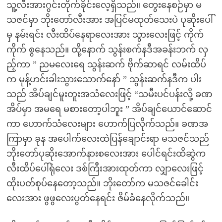
သူ့လီးအားဂွင်းတိုက်ခိုင်းလေ့ရှိသည်။ တွေးနေစဉ်မှာ မ
သဇင်မှာ ဘိုးတော်လီးအား အပြင်မထုတ်သေးပဲ ပုဆိုးပေါ်
မှ နမ်းရင်း လီးထိပ်နေရာလေးအား သွားလေးဖြင့် ကိုက်
ကိုက် စွနေသည်။ ထို့နောက် သွန်းစက်နဒီအခန်းဘက် လှ
ည့်ကာ ” ညမလေးရေ သွန်းဆက် ဗိုက်ဆာရင် လမ်းထိပ်
က မုန့်ဟင်းခါးသွားသောက်နော် ” သွန်းဆက်နဒီက ပါး
သည် အိပ်ချင်မူးတူးအသံလေးဖြင့် “သမီးပင်ပန်းလို့ ခဏ
အိပ်မှာ အမရေ မစားတော့ပါဘူး ” အိပ်ချင်ယောင်ဆောင်
ကာ ဟောက်သံလေးများ ဟောက်ပြလိုက်သည်။ ခဏအ
ကြာမှာ ခုန အပေါက်လေးထဲပြန်ချောင်းရာ မသဇင်သည်
ဘိုးတော်ပုဆိုးအောက်နားစလေးအား ပေါင်ရင်းထိဆွဲက
လီးထိပ်ပေါ်ရုံလေး ဒစ်ကြီးအားထုတ်ကာ လျှာလေးဖြင့်
ထိုးပတ်စုပ်နေတော့သည်။ ဘိုးတော်က မသဇင်ခေါင်း
လေးအား ဖွဖွလေးပွတ်နေရင်း ဇိမ်ခံနေလိုက်သည်။