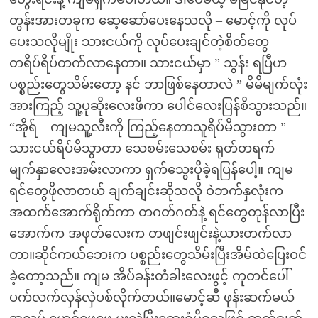
တွန်းအားတခုက ဆေ့ဆော်ပေးနေသလို – မောင့်ကို လုပ်
ပေးသလိုမျိုး သားငယ်ကို လုပ်ပေးချင်တဲ့စိတ်တွေ
တရိပ်ရိပ်တက်လာနေတာ။ သားငယ်မှာ ” သွန်း ရပြီဟ
ပစ္စည်းတွေသိမ်းတော့ နင် ဘာဖြစ်နေတာလဲ ” မိမိမျက်လုံး
အားကြည့် သူ့ပုဆိုးလေးဖိကာ ပေါင်လေးပြန်စိသွားသည်။
“အိုရ် – ကျမသူ့လီးကို ကြည့်နေတာသူရိပ်မိသွားတာ ”
သားငယ်ရိပ်မိသွာတာ သေစမ်းသေစမ်း ရုတ်တရက်
မျက်နှာလေးအမ်းလာကာ ရှက်သွေးပိုခဲ့ရပြန်ပေါ့။ ကျမ
ရင်တွေဖိုလာတယ် ချက်ချင်းဆိုသလို ဝဲဘက်နှလုံးက
အထက်အောက်ရိုက်ကာ တဂတ်ဂတ်နဲ့ ရင်တွေတုန်လာပြီး
အောက်က အဖုတ်လေးက တဖျင်းဖျင်းနဲ့ယားတက်လာ
တာ။ဆိုင်ကယ်ဘေးက ပစ္စည်းတွေသိမ်းပြီးအိမ်ထဲပြေးဝင်
ခဲ့တော့သည်။ ကျမ အိပ်ခန်းတံခါးလေးဖွင့် ကုတင်ပေါ်
ပက်လက်လှန်လှဲပစ်လိုက်တယ်။မောင့်ဆီ ဖုန်းဆက်မယ်