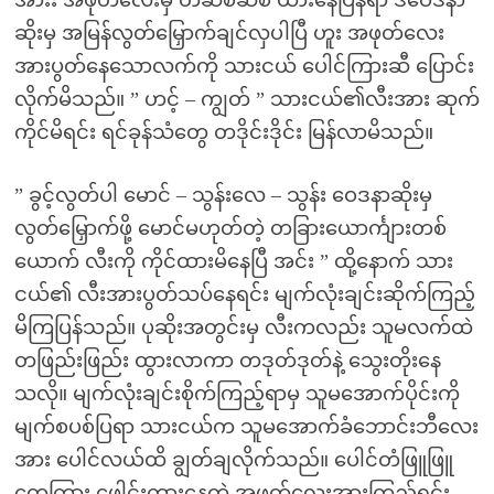
အားး အဖုတ်လေးမှ တဆစ်ဆစ် ယားနေပြန်ရာ ဒီဝေဒနာ
ဆိုးမှ အမြန်လွတ်မြှောက်ချင်လှပါပြီ ဟူး အဖုတ်လေး
အားပွတ်နေသောလက်ကို သားငယ် ပေါင်ကြားဆီ ပြောင်း
လိုက်မိသည်။ ” ဟင့် – ကျွတ် ” သားငယ်၏လီးအား ဆုက်
ကိုင်မိရင်း ရင်ခုန်သံတွေ တဒိုင်းဒိုင်း မြန်လာမိသည်။
” ခွင့်လွတ်ပါ မောင် – သွန်းလေ – သွန်း ဝေဒနာဆိုးမှ
လွတ်မြှောက်ဖို့ မောင်မဟုတ်တဲ့ တခြားယောင်္ကျားတစ်
ယောက် လီးကို ကိုင်ထားမိနေပြီ အင်း ” ထို့နောက် သား
ငယ်၏ လီးအားပွတ်သပ်နေရင်း မျက်လုံးချင်းဆိုက်ကြည့်
မိကြပြန်သည်။ ပုဆိုးအတွင်းမှ လီးကလည်း သူမလက်ထဲ
တဖြည်းဖြည်း ထွားလာကာ တဒုတ်ဒုတ်နဲ့ သွေးတိုးနေ
သလို။ မျက်လုံးချင်းစိုက်ကြည့်ရာမှ သူမအောက်ပိုင်းကို
မျက်စပစ်ပြရာ သားငယ်က သူမအောက်ခံဘောင်းဘီလေး
အား ပေါင်လယ်ထိ ချွတ်ချလိုက်သည်။ ပေါင်တံဖြူဖြူ
တွေကြား ဖေါင်းကားနေတဲ့ အဖုတ်လေးအားကြည့်ရင်း