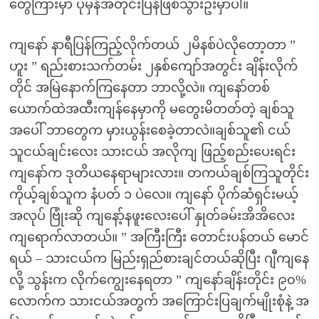
တွေကြားမှာ ပုံမှန်အတိုင်းပြန်ဖြစ်သွားဦးမှာပါ။
ကျနော် နာရီပြန်ကြည့်လိုက်တယ် ၂မိနစ်ပဲလိုတော့တာ ”
ဟူး ” ရည်းစားသက်တမ်း ၂နှစ်ကျော်အတွင်း ချိန်းလိုက်
တိုင် အမြဲနောက်ကြနေတာ ဘာလို့လဲ။ ကျနော်တစ်
ယောက်ထဲအထီးကျန်နေမှာကို မတွေးမိတတ်တဲ့ ချစ်သူ
အပေါ် ဘာတွေက မှားယွန်းစေခဲ့တာလဲ။ချစ်သူ၏ ငယ်
သူငယ်ချင်းလေး သားငယ် အလိုကျ ဖြည့်စည်းပေးရင်း
ကျနော်က ဒုတိယနေရာများလား။ တကယ်ချစ်ကြသူတိုင်း
ကိုယ့်ချစ်သူက နံပတ် ၁ ပဲလေ။ ကျနော် ပိုက်ဆံရှင်းမယ့်
အလုပ် ဗြုံးဆို ကျနော့်နဖူးလေးပေါ် နှုတ်ခမ်းအိအိလေး
ကျရောက်လာတယ်။ ” အကြီးကြီး တောင်းပန်တယ် မောင်
ရယ် – သားငယ်က မြည်းရှည်စားချင်တယ်ဆိုပြီး ဂျီကျနေ
လို့ သွန်းက လိုက်ကျွေးနေရတာ ” ကျနော်ချိန်းတိုင်း ၉၀%
လောက်က သားငယ်အတွက် အကြောင်းပြချက်မျိုးစုံနဲ့ အ