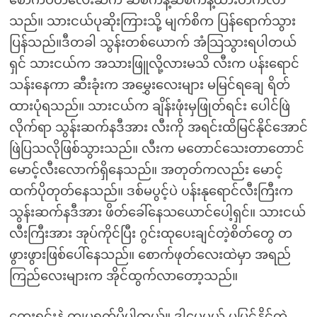
စောက်ပတ်လေးဆီက ဆစ်ကနဲ့ဆစ်ကနဲ့ယားတက်လာ
သည်။ သားငယ်ပုဆိုးကြားသို့ မျက်စိက ပြန်ရောက်သွား
ပြန်သည်။ဒီတခါ သွန်းတစ်ယောက် အံသြသွားရပါတယ်
ရှင် သားငယ်က အသားဖြူလို့လားမသိ လီးက ပန်းရောင်
သန်းနေကာ ဆီးခုံးက အမွှေးလေးများ မမြင်ရချေ ရိတ်
ထားပုံရသည်။ သားငယ်က ချိန်းဖုံးမှဖြုတ်ရင်း ပေါင်ဖြဲ
လိုက်ရာ သွန်းဆက်နဒီအား လီးကို အရင်းထိမြင်နိုင်အောင်
ဖြဲပြသလိုဖြစ်သွားသည်။ လီးက မတောင်သေးတာတောင်
မောင့်လီးလောက်ရှိနေသည်။ အတုတ်ကလည်း မောင့်
ထက်ပိုတုတ်နေသည်။ ဒစ်မပွင့်ပဲ ပန်းနုရောင်လီးကြီးက
သွန်းဆက်နဒီအား ဖိတ်ခေါ်နေသယောင်ပေါ့ရှင်။ သားငယ်
လီးကြီးအား အုပ်ကိုင်ပြီး ဂွင်းထုပေးချင်တဲ့စိတ်တွေ တ
ဖွားဖွားဖြစ်ပေါ်နေသည်။ စောက်ဖုတ်လေးထဲမှာ အရည်
ကြည်လေးများက အိုင်ထွက်လာတော့သည်။
တွေးရင်းနဲ့ ကျမရှက်မိပါတယ်။ ဒါပေမယ့် မမြင်နိုင်တဲ့