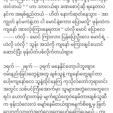
ထင်တယ် ” ” ဟာ သားငယ်ရာ ခဏစောင့်ဆို ရနေတာပဲ
နင်က အရစ်ရှည်တယ် – ဟိတ် နောက်ဆုတ်နေသွား – အာ
ကျွတ် နင်မကဲနဲ့ဟာ ငါ မောင်နဲ့စကား ပြောမလို့” ဖုန်းထဲက
ကျနော် အားလုံးကြားနေရတာ။ ” ဟဲလို မောင် ပြောလေ
——- ဟဲလို – မောင် ကြားလား ပြန်ပြောဦးလေ မောင်ရဲ့ –
ဟဲလို ဟဲလို ” သွန်း အသံကို ကျနော် မကြားချင်ယောင်
ဆောင်ပြီး ဖုန်းပိတ်ပစ်လိုက်တယ်ဗျာ။
၁ရက် — ၂ရက် — ၃ရက် မနေနိုင်တော့ပါဘူးဗျာ။
ဝမ်းနည်းခြင်းတွေနဲ့အတူ ချစ်သူနဲ့ ကျနော်တွေ့ချင်တာ
ပေါ့။ကျနော်လေ သူနဲ့ထိုင်နေကြ ကုသိုလ်တော်ဘုရားဝင်း
အတွင်း သစ်ပင်ကြီးအောက်မှာ သူများအတွဲလေးတွေငေး
ရင်း ယောင်္ကျားတန်မဲ့ မျက်ရည်တွေဝဲနေမိတာ။ချစ်သူဆီ
က ဖုန်းသံလေးလဲ မျော်နေမိတယ်ဗျာ။မျက်စိရှေ့မှ ဖြတ်
လျှောက်သွားတဲ့အတွဲလေးတွေပျော်နေကြပေမယ့် – ကျ