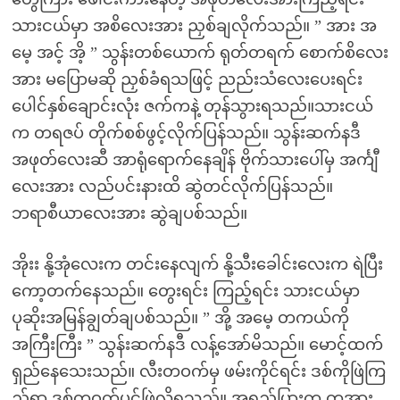
သားငယ်မှာ အစိလေးအား ညှစ်ချလိုက်သည်။ ” အား အ
မေ့ အင့် အိ့ ” သွန်းတစ်ယောက် ရုတ်တရက် စောက်စိလေး
အား မပြောမဆို ညှစ်ခံရသဖြင့် ညည်းသံလေးပေးရင်း
ပေါင်နှစ်ချောင်းလုံး ဇက်ကနဲ့ တုန်သွားရသည်။သားငယ်
က တရဇပ် တိုက်စစ်ဖွင့်လိုက်ပြန်သည်။ သွန်းဆက်နဒီ
အဖုတ်လေးဆီ အာရုံရောက်နေချိန် ဗိုက်သားပေါ်မှ အင်္ကျီ
လေးအား လည်ပင်းနားထိ ဆွဲတင်လိုက်ပြန်သည်။
ဘရာစီယာလေးအား ဆွဲချပစ်သည်။
အိုးး နို့အုံလေးက တင်းနေလျက် နို့သီးခေါင်းလေးက ရဲပြီး
ကော့တက်နေသည်။ တွေးရင်း ကြည့်ရင်း သားငယ်မှာ
ပုဆိုးအမြန်ချွတ်ချပစ်သည်။ ” အို့ အမေ့ တကယ်ကို
အကြီးကြီး ” သွန်းဆက်နဒီ လန့်အော်မိသည်။ မောင့်ထက်
ရှည်နေသေးသည်။ လီးတဝက်မှ ဖမ်းကိုင်ရင်း ဒစ်ကိုဖြဲကြ
ည့်ရာ ဒစ်တဝက်ပင်ဖြဲလို့ရသည်။ အရည်ပြားက တအား