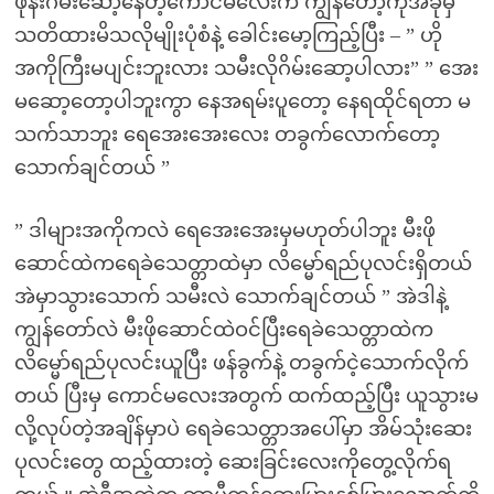
ဖုန်းဂိမ်းဆော့နေတဲ့ကောင်မလေးက ကျွန်တော့်ကိုအခုမှ
သတိထားမိသလိုမျိုးပုံစံနဲ့ ခေါင်းမော့ကြည့်ပြီး – ” ဟို
အကိုကြီးမပျင်းဘူးလား သမီးလိုဂိမ်းဆော့ပါလား” ” အေး
မဆော့တော့ပါဘူးကွာ နေအရမ်းပူတော့ နေရထိုင်ရတာ မ
သက်သာဘူး ရေအေးအေးလေး တခွက်လောက်တော့
သောက်ချင်တယ် ”
” ဒါများအကိုကလဲ ရေအေးအေးမှမဟုတ်ပါဘူး မီးဖို
ဆောင်ထဲကရေခဲသေတ္တာထဲမှာ လိမ္မော်ရည်ပုလင်းရှိတယ်
အဲမှာသွားသောက် သမီးလဲ သောက်ချင်တယ် ” အဲဒါနဲ့
ကျွန်တော်လဲ မီးဖိုဆောင်ထဲဝင်ပြီးရေခဲသေတ္တာထဲက
လိမ္မော်ရည်ပုလင်းယူပြီး ဖန်ခွက်နဲ့ တခွက်ငဲ့သောက်လိုက်
တယ် ပြီးမှ ကောင်မလေးအတွက် ထက်ထည့်ပြီး ယူသွားမ
လို့လုပ်တဲ့အချိန်မှာပဲ ရေခဲသေတ္တာအပေါ်မှာ အိမ်သုံးဆေး
ပုလင်းတွေ ထည့်ထားတဲ့ ဆေးခြင်းလေးကိုတွေ့လိုက်ရ