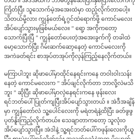
တယ် ။ အဲဒီအထဲက ဘာမီတွန်ဆေးပြားနှစ်ပြားလောက်ကို
ကြိတ်ပြီး သူသောက်မဲ့အအေးထဲမှာ ထည့်လိုက်တာပေါ့။
သိတယ်မို့လား ကျွန်တော်ရဲ့ဂွင်ထဲရောက်ဖို့ ကောင်မလေး
အိပ်ပျော်သွားမှဖြစ်မယ်လေ။ ” ရော့ အကိုကတော့
သောက်ပြီးပြီ ” ကျွန်တော်ပေးတဲ့အအေးခွက်ကို တခါထဲ
မော့သောက်ပြီး ဂိမ်းဆက်ဆော့နေတဲ့ ကောင်မလေးကို
အကဲခတ်ရင်း စာအုပ်တအုပ်ကိုလှန်ကြည့်နေလိုက်တယ်။
မကြာပါဘူး ဆိုဖာပေါ်မှာထိုင်နေရင်းကနေ တဝါးဝါးသန်း
နေတဲ့ ကောင်မလေးက ” အိပ်ချင်လိုက်တာ ဘာလို့လဲမသိ
ဘူး ” ဆိုပြီး ဆိုဖာပေါ်မှာလှဲနေရင်းကနေ ဖုန်းလေး
ရင်ဘတ်ပေါ်ပြုတ်ကျပြီးအိပ်ပျော်သွားတယ် ။ အဲဒီအချိန်
မှာ ကျွန်တော်လဲ သူ့ပေါင်လေးကို မရဲတရဲနဲ့ထိပြီး ခတ်ဖွဖွ
ပုတ်နိူးကြည့်လိုက်တယ်။ သေချာတာကတော့ သူလုံးဝ
အိပ်ပျော်သွားပြီ။ အဲဒါနဲ့ သူ့ရင်ဘတ်ပေါ်ကဖုန်းလေးကိုယူ