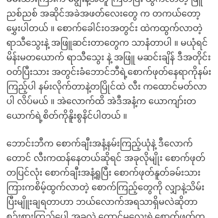
ညစ်ညစ် အဆိုင်အခဲအဖတ်လေးတွေ က တကယ်တော့
မွှေးပါတယ် ။ စောက်ခေါင်းဝအတွင်း ထဲကထွက်လာတဲ့
ရာသီသွေးနဲ့ အဖြူဆင်းတာတွေက သာနံတာပါ ။ မယုံရင်
မိန်းမတယောက် ရာသီသွေး နဲ့ အဖြူ မဆင်းချိန် ဒီအတိုင်း
ဝတ်ပြီးသား အတွင်းခံဘောင်ဘီရဲ့စောက်ဖုတ်နေရာကိုနမ်း
ကြည့်ပါ နမ်းလိုက်တာနဲ့တပြိုင်ထဲ လီး ကထောင်မတ်လာ
ပါ လိပ်မယ် ။ အဲလောက်ထိ အဲဒီအနံ့က ယောကျာ်းတ
ယောက်ရဲ့စိတ်ကိုနိူးစွနိင်ပါတယ် ။
ဘောင်းဘီက စောက်ချီးအနံ့နမ်းကြည့်ယုံနဲ့ ဒီလောက်
တောင် လီးကထန်နေတယ်ဆိုရင် အခုလိုမျိုး စောက်ဖုတ်
တပြင်လုံး စောက်ချီးအနံ့ရူပြီး စောက်ဖုတ်နူတ်ခမ်းသား
ကြားကစိမ့်ထွက်လာတဲ့ စောက်ကြည့်တွေကို လျှာနဲ့သိမ်း
ပြီးမျိူးချရတာဟာ ဘယ်လောက်အရသာရှိမလဲဆိုတာ
စဉ်းစားကြည့်ပေါ့ အခုလဲ ကောင်မလေးရဲ့စောက်ဖုတ်တ