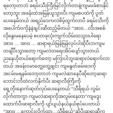
ရတော့တာဘဲ ခရမ်းသီးကြီးမြင်လိုက်တာနဲ့ကျမမခံစားနိုင်
တော့ဘူး အခန်းထဲအမြန်ယူသွားပီး ကျမစပထဲကို ပွတ်
ပေးနေမိတယ် အရည်ဒေကလဲစိမ့်ထွက်လာပီ ခရမ်းသီးကို
အပေါက်ဝကိုနဲနဲချင်းဆီထည့်မိတယ် ”အားး…လီးအစစ်
လိုနွေးမနေပေမဲ့ စပတခုလုံးကျက်သိမ်းထသွားပါရော
အားး … အားး … ဆရာရယ်မြန်မြန်လုပ်ပါဆိုပီးဘကျမ
တချီပီးသွားတော့ ကျမလဲတရေးအိပ်ပျော်သွားတယ်
ညနေဟိုတယ်ရောက်တော့ မကြာပါဘူးဆရာလဲရောက်လာ
တယ် အခန်းဝမာတွေ့တွေ့ချင်း ကျမနူတ်ခမ်းဒေကို
အငမ်းမရနမ်းတော့တာဘဲ ကျမလဲဆာနေပီဆိုတော့ဆရာ
ဘောင်းဘီထဲလက်နိုက်ပီး ဆရာလီးကြီးကို
ရှေ့တိုးနောက်ဆုတ်လုပ်ပေးနေတယ် ”သီရိရယ် လွမ်း
လိုက်တာကွာ ကျမလဲဆရာကိုအလွမ်းနေတာ”ကျမဒူး
ထောက်ပီးဆရာလီးကို ပျာ်ပျယ်နယ်နယ်စုပ်ပေးတယ်
”အားး …ကောင်းလိုက်ထှာ…သီရိရယ်”ဆိုပီးဆရာဆီက