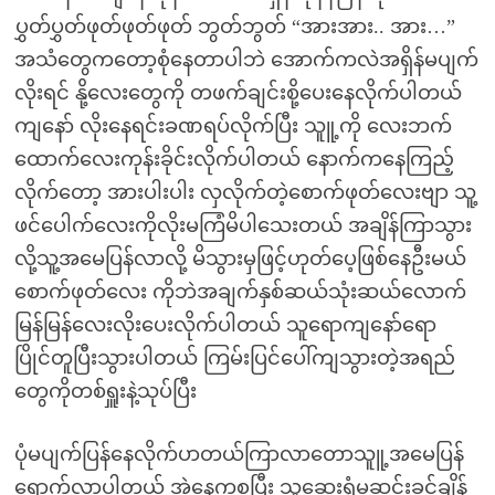
ပွှတ်ပွှတ်ဖုတ်ဖုတ်ဖုတ် ဘွတ်ဘွတ် “အားအား.. အား…”
အသံတွေကတော့စုံနေတာပါဘဲ အောက်ကလဲအရှိန်မပျက်
လိုးရင် နို့လေးတွေကို တဖက်ချင်းစို့ပေးနေလိုက်ပါတယ်
ကျနော် လိုးနေရင်းခဏရပ်လိုက်ပြီး သူူ့ကို လေးဘက်
ထောက်လေးကုန်းခိုင်းလိုက်ပါတယ် နောက်ကနေကြည့်
လိုက်တော့ အားပါးပါး လှလိုက်တဲ့စောက်ဖုတ်လေးဗျာ သူ့
ဖင်ပေါက်လေးကိုလိုးမကြံမိပါသေးတယ် အချိန်ကြာသွား
လို့သူ့အမေပြန်လာလို့ မိသွားမှဖြင့်ဟုတ်ပေ့ဖြစ်နေဦးမယ်
စောက်ဖုတ်လေး ကိုဘဲအချက်နှစ်ဆယ်သုံးဆယ်လောက်
မြန်မြန်လေးလိုးပေးလိုက်ပါတယ် သူရောကျနော်ရော
ပြိုင်တူပြီးသွားပါတယ် ကြမ်းပြင်ပေါ်ကျသွားတဲ့အရည်
တွေကိုတစ်ရှူးနဲ့သုပ်ပြီး
ပုံမပျက်ပြန်နေလိုက်ပာတယ်ကြာလာတောသူူ့အမေပြန်
ရောက်လာပါတယ် အဲ့နေကစပြီး သူ့ဆေးရုံမဆင်းခင်ချိန်