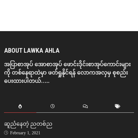
ABOUT LAWKA AHLA
အပြာစာအုပ် အောစာအုပ် ဖောင်းဒိုင်းစာအုပ်ကောင်းများ
ကို တစ်နေရာထဲမှာ ဖတ်ရှုနိုင်ရန် လောကအလှမှ စုစည်း
ပေးထားပါတယ်…..
ဆူညံနေတဲ့ ညတစ်ည
February 1, 2021