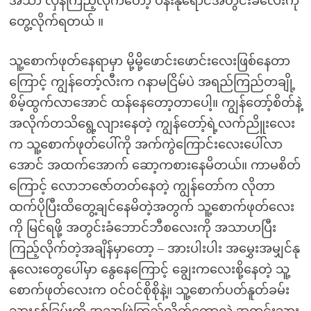
အသာ လှန်ကြည့်လိုက်တော့ ပန်းနုရောင်အတွင်းခံလေးကို
တွေ့လိုက်ရတယ် ။
သူ့စောက်ဖုတ်နေရာမှာ မို့မို့ဖောင်းဖောင်းလေးဖြစ်နေတာ
ကြောင့် ကျွန်တော့်လီးက ဂနာမငြိမ်ပဲ အရည်ကြည်တချို့
စိမ့်ထွက်လာအောင် ထန်နေတော့တာပေါ့။ ကျွန်တော့်စိတ်နဲ့
အလိုက်တသိရွေ့လျားနေတဲ့ ကျွန်တော့်ရဲ့လက်ညိူးလေး
က သူ့စောက်ဖုတ်ပေါ်ကို အက်ကွဲကြောင်းလေးပေါ်လာ
အောင် အထက်အောက် ဆော့ကစားနေမိတယ်။ ကာမစိတ်
ကြောင့် လောဘဇော်တတ်နေတဲ့ ကျွန်တော်က လိုတာ
ထက်ပိုပြီးထိတွေ့ချင်နေမိတဲ့အတွက် သူ့စောက်ဖုတ်လေး
ကို မြင်ရဖို့ အတွင်းခံဘောင်ဘီစလေးကို အသာဟပြီး
ကြည့်လိုက်တဲ့အချိန်မှာတော့ – အားပါးပါး အမွှေးအမျှင်နု
နုလေးတွေပေါ်မှာ နွေနေကြောင့် ချွေးကလေးစို့နေတဲ့ သူ့
စောက်ဖုတ်လေးက ဝင်ဝင်စိုစိုနဲ့။ သူ့စောက်ပတ်နူတ်ခမ်း