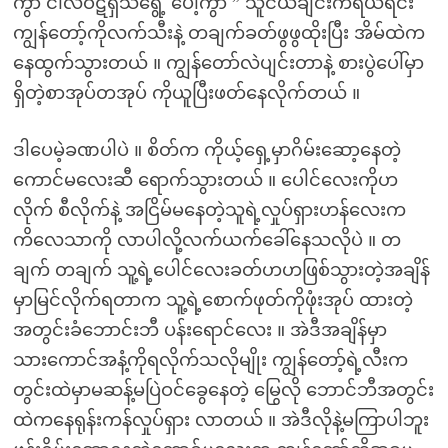
ကွာ ငါလဲဝဋ်ရှိသရွေ့ ပေါ့ကွာ ” သူငယ်ချင်းကရယ်ရင်း
ကျွန်တော့်ကိုလက်သီးနဲ့ တချက်ခတ်ဖွဖွထိုးပြီး အိမ်ထဲက
နေထွက်သွားတယ် ။ ကျွန်တော်လဲပျင်းတာနဲ့ စားပွဲပေါ်မှာ
ရှိတဲ့စာအုပ်တအုပ် ကိုယူပြီးဖတ်နေလိုက်တယ် ။
ဒါပေမဲ့ခဏပါပဲ ။ စိတ်က ကိုယ့်ရှေ့မှာဂိမ်းဆော့နေတဲ့
ကောင်မလေးဆီ ရောက်သွားတယ် ။ ပေါင်လေးကိုဟ
လိုက် စီလိုက်နဲ့ အငြိမ်မနေတဲ့သူရဲ့လှုပ်ရှားဟန်လေးက
ကိလေသာကို လာပါလို့လက်ယက်ခေါ်နေသလိုပဲ ။ တ
ချက် တချက် သူ့ရဲ့ပေါင်လေးခတ်ဟဟဖြစ်သွားတဲ့အချိန်
မှာမြင်လိုက်ရတာက သူ့ရဲ့စောက်ဖုတ်ကိုဖုံးအုပ် ထားတဲ့
အတွင်းခံဘောင်းဘီ ပန်းရောင်လေး ။ အဲဒီအချိန်မှာ
သားကောင်အနံ့ကိုရလိုက်သလိုမျိုး ကျွန်တော့်ရဲ့လီးက
တွင်းထဲမှာမဆန့်မပြဲဝင်ခွေနေတဲ့ မြွေလို ဘောင်ဘီအတွင်း
ထဲကနေရုန်းကန်လှုပ်ရှား လာတယ် ။ အဲဒီလိုနဲ့မကြာပါဘူး