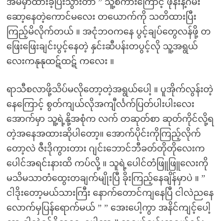
အိမ်မှာထားခဲ့ပြီးသွားတာ ” သူ့စကားကြောင့် ဖုန်းနဲ့ဂိမ်း
ဆော့နေတဲ့ကောင်မလေး တယောက်ကို သတိထားပြီး
ကြည့်မိလိုက်တယ် ။ အငုံဘဝကနေ ပွင့်ချပ်တွေလန်ဖို့ တ
ဖြေးဖြေးချင်းပွင့်နေတဲ့ နှင်းဆီပန်းတပွင့်လို သူ့အရွယ်
လေးကနုနုထဋ်ထဋ် ကလေး ။
ရာသီစလာဖို့သိပ်မလိုတော့တဲ့အရွယ်ပေါ့ ။ ပူအိုက်လွန်းတဲ့
နေကြောင့် စွတ်ကျယ်လိုအကျီင်္လက်ပြတ်ပါးပါးလေး
အောက်မှာ သူ့ရဲ့နို့အစုံက လက် တဆုတ်စာ ဆုတ်ကိုင်လို့ရ
တဲ့အနေအထားဆိုပါတော့။ အောက်ပိုင်းကိုကြည့်လိုက်
တော့လဲ ဇီးဒိုကွားတား ဂျင်းဘောင်ဘီခတ်တိုတိုလေးက
ပေါင်အရင်းနားထိ ကပ်လို့ ။ သူရဲ့ပေါင်တံဖြူဖြူလေးကို
မသိမသာတံထွေးတချက်မျိုးပြီ ခိုးကြည့်နေချိန်မှာပဲ ။ ”
ငါဒိုးတော့မယ်သားကြီး နောက်တောင်ကျနေပြီ ငါလဲညနေ
လောက်မှပြန်ရောက်မယ် ” ” အေးပေါ့ကွာ အနိင်ကျင့်ပေါ့