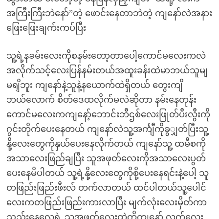
အကြီးကြီးဘဲနော်”တဲ့ ဖောင်းနေတာဘဲတဲ့ ကျနော်လဲအနား
ဖြေးဖြေးချက်းကပ်ပြီး
သူ့ရဲ့နခမ်းလေးကိုစနမ်းတော့တာပေါ့ကောင်မလေးကလဲ
အလိုက်သင့်လေးပြန်နမ်းတယ်အထူးခန်းထဲမာဘယ်သူမျ
မရျိဘူး ကျနော်နဲ့သူနဲ့နယောက်ထဲရှိတယ် တွေးကျိ
ဘယ်လောက် စိတ်ဒေထလိုက်မလဲဆိုတာ နမ်းနေတုန်း
ကောင်မလေးကကျနော့်ဘောင်းဘီဌစ်လေးဖြုတ်ပီးလွီးကို
ဂွင်းတိုက်ပေးနေတယ် ကျနော်လဲသူ့အင်္ကျီကိုခွျှတ်ပြီးသူ့
နို့လေးတွေကိုနှယ်ပေးနေလိုက်တယ် ကျနော်သူ့ ထမီစကို
အသာလေးဖြည်ချပြီး သူအဖုတ်လေးကိုအသာလေးပွတ်
ပေးနေမိပါတယ် သူ့ရဲ့နို့လေးတွေကိုစို့ပေးနေရင်းနဲ့ပေါ့ သူ
တဖြည်းဖြည်းဖီးလ် တက်လာတယ် ထင်ပါတယ်သူ့ပေါင်
လေးကတဖြည်းဖြည်းကားလာပြီး မျက်လုံးလေးမှိတ်ကာ
ညည်းနေလေရဲ့ သူအဖုတ်လေးထဲကိုကျနော် လက်လေး