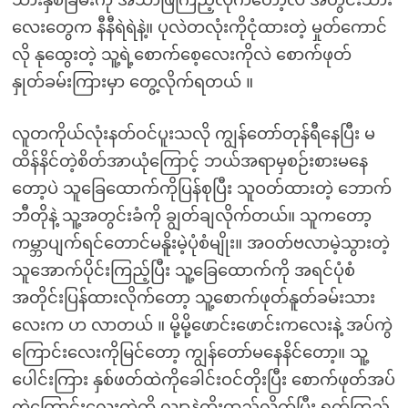
သားနှစ်ခြမ်းကို အသာဖြဲကြည့်လိုက်တော့လဲ အတွင်းသား
လေးတွေက နီနီရဲရဲနဲ့။ ပုလဲတလုံးကိုငုံထားတဲ့ မှုတ်ကောင်
လို နုထွေးတဲ့ သူ့ရဲ့စောက်စေ့လေးကိုလဲ စောက်ဖုတ်
နှုတ်ခမ်းကြားမှာ တွေ့လိုက်ရတယ် ။
လူတကိုယ်လုံးနတ်ဝင်ပူးသလို ကျွန်တော်တုန်ရီနေပြီး မ
ထိန်နိင်တဲ့စိတ်အာယုံကြောင့် ဘယ်အရာမှစဉ်းစားမနေ
တော့ပဲ သူခြေထောက်ကိုပြန်စုပြီး သူဝတ်ထားတဲ့ ဘောက်
ဘီတိုနဲ့ သူ့အတွင်းခံကို ချွတ်ချလိုက်တယ်။ သူကတော့
ကမ္ဘာပျက်ရင်တောင်မနိူးမဲ့ပုံစံမျိုး။ အဝတ်ဗလာမဲ့သွားတဲ့
သူအောက်ပိုင်းကြည့်ပြီး သူ့ခြေထောက်ကို အရင်ပုံစံ
အတိုင်းပြန်ထားလိုက်တော့ သူ့စောက်ဖုတ်နူတ်ခမ်းသား
လေးက ဟ လာတယ် ။ မို့မို့ဖောင်းဖောင်းကလေးနဲ့ အပ်ကွဲ
ကြောင်းလေးကိုမြင်တော့ ကျွန်တော်မနေနိင်တော့။ သူ့
ပေါင်းကြား နှစ်ဖတ်ထဲကိုခေါင်းဝင်တိုးပြီး စောက်ဖုတ်အပ်
ကွဲကြောင်းလေးထဲကို လျှာနဲ့ထိုးထည့်လိုက်ပြီး ရက်ကြည့်