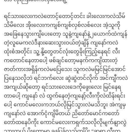
ရင်သားလေးကလဲတောင့်တောင့်တင်း ခါးလေးကလဲသိမ်
သိမိလေး အိုးလေးကကျစ်ကျစ်လှစ်လစ်လေး အဲ့သူကို
အခြေနေသွားကျိပေးတော့ သူနဲ့ကျနော်နဲ့၂ယောက်ထဲကျန်
တဲ့လူမေကလဲဒီနားဆေးသွားဝယ်တဲ့ချိန် ကျနော်ကလဲ
ထုံးစံအတိုင်း သူ့ နို့တွေတင်လုံးတွေခိုးကြည့်နေရင် လီး
ကတောင်နေတာပေါ့ ဖစ်ချင်တော့မနက်ကကျိထားတဲ့
ဇာတ်ကားအရှိန်ကလဲမပြေသေး သူကလဲမမြင်မြင်အောင်
ပြနေသလိုဘဲ ရင်ဘက်လေး ဆွဲဆွဲတင်လိုက် အင်ကျီကလဲ
အကျယ်ဆိုတော့ ရင်သားလေးဒေကိုဖွေးလေး မြင်နေရ
တာပေါ့ ကျနော် လဲ ထွက်နေတဲ့ကျနော့်လီးကိုလဲထိန်းရင်း
ပေါ့ ကောင်မလေးကဘယ်လိုမြင်သွားလဲမသိဘူး အဲကျမှ
ကျနော်လဲ အောက်ငုံကျိမိတယ် ညိတော်မောင်ကတော်
တော်ထနေပိကိုး ကောင်မလေးကရှက်သလိုလိုမျက်နျာလွဲ
သွားတယ် ပိးတော့မာ့ ခနပြန်လှည့်ကျိပိး “ဆရာ့ လီးက