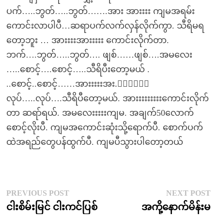
ပက်…..ဘွတ်…..ဘွတ်…….အား အားးးး ကျမအရမ်း
ကောင်းလာပါပီ…ဆရာပက်လက်လှန်လိုက်ကွာ. သီရိမရ
တော့ဘူး … အားးးးအားးးးး ကောင်းလိုက်တာ.
ဘက်….ဘွတ်…..ဘွတ်…. ဖျစ်……ဖျစ်….အမလေး
…..စောင့်….စောင့်…..သီရိပီးတော့မယ် .
..စောင့်..စောင့်……အားးးးးအး.းးးးးး
လုပ်…..လုပ်….သီရိပီတော့မယ်. အားးးးးးးးးကောင်းလိုက်
တာ ဆရာ်ရယ်. အမလေးးးးးကျမ. အချက်50လောက်
စောင့်လိုးပီ. ကျမအကောင်းဆုံးသို့ရောက်ပီ. စောက်ပက်
ထဲအရည်တွေပန်ထွက်ပီ. ကျမပီသွားပါတော့တယ်
Post
Previous
N
PREVIOUS POST
NEXT POST
post:
p
ငါးစိမ်းမြင် ငါးကင်ပြစ်
အကို့နောက်မိန်းမ
navigation