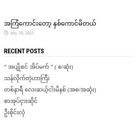
အကြံကောင်းတော့ နှစ်ကောင်မိတယ်
July 19, 2021
RECENT POSTS
” အပျိုစင် အိပ်မက် ” ( စ/ဆုံး)
သန်လိုက်တဲ့ဟာကြီး
တစ်နာရီ လေးဆယ့်ငါးမိနစ် (အစ/အဆုံး)
စာအုပ်ငှားဆိုင်
ဦးစိုင်းလုံ