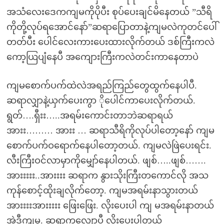
အသံလေးဒေကကျမကိုပိုပီး စုပ်ပေးချင်မိနေတယ် ”သီရိ
ကိုတို့လုပ်ရအောင်နော်”ဆရာပြောတာနဲ့ကျမလဲကုတင်ပေါ်
တတ်ပီး ပေါင်လေးကားပေးထားလိုက်တယ် ဒစ်ကြီးကလဲ
ကော့ယြပျံနေပီ အကျေားကြီးကလဲတင်းကာနေတာပဲ
ကျမစောက်ပက်ထဲလဲအရည်ကြည်တွေထွက်နေပါပီ.
ဆရာလျှာနဲ့ယှက်ပေးကွာ ိုပေါင်ကာပေးလိုက်တယ်.
ရွတ်….ရှီးး…..အရမ်းကောင်းတာဘဲဆရာရယ်
အားး……… အားး … ဆရာသီရိကိုလုပ်ပါတော့နော် ကျမ
စောက်ပက်ဝရောက်နေပါတော့တယ်. ကျမလဲဖြဲပေးရင်း.
လီးကြီးဝင်လာမှာကိုမျှော်နေပါတယ်. ဖျစ်…..ဖျစ်…….
အားးးးး..အားးးး ဆရာက နွားသိုးကြီးတကောင်လို အသ
ကုန်စောင့်ထိုးချလိုက်တော့. ကျမအရမ်းနာသွားတယ်
အားးးးအားးးးး ဖြေးဖြေး. လိုးပေးပါ ကျ မအရမ်းနာတယ်
အဲဒီကျမှ. ဆရာကလျှော့ပီ လိုးပေးပါတယ်