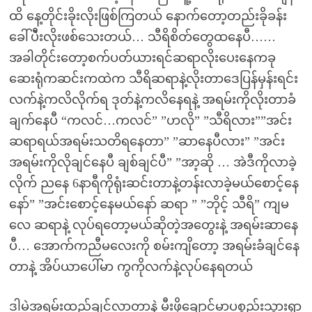
ထိ နေ့တိုင်းခိုးလိုးဖြစ်ကြတယ် နောက်တော့တည်းခိုခန်း
ခေါ်ပီဲးလိုးဖစ်သေးတယ်… သီရိစိတ်တွေထနေပီ……
အခါတိုင်းတော့စက်ပတ်ယားရင်ဆရာလိုးပေးနေကခု
ဆေးရုံကဆင်းကထဲက သီရိဆရာနဲ့လိုးတာဒေပြန်မှန်းရင်း
လက်နဲ့ကလိလိုက်ရ ဒုတ်နဲ့ကလိနေရနဲ့ အရမ်းကိုလိုးတာခံ
ချက်နေပီ “ကလင်…ကလင်” ”ဟလို” ”သီရိလား””အင်း
ဆရာရယ်အရမ်းသတိရနေတာ” ”ဆာနေပီလား” ”အင်း
အရမ်းကိုလိုချင်နေပီ ချစ်ချင်ပီ” ”အာ့ဆို … အဲဒီကိုလာခဲ့
လိုက် ညနေ 6နာရီကိုရုံးဆင်းတာနဲ့တန်းလာခဲ့မယ်စောင့်နေ
နော်” ”အင်းစောင့်နေမယ်နော် ဆရာ ” ”ဘိုင့် သီရိ” ကျမ
လေ ဆရာနဲ့ လုပ်ရတော့မယ်ဆိုတဲ့အတွေးနဲ့ အရမ်းဆာနေ
ပီ… အောက်ကညီမလေးကို စမ်းကျိတော့ အရမ်းခံချင်နေ
တာနဲ့ အိပ်ယာပေါ်မာ ကွကိုလက်နဲ့လုပ်နေရတယ်
ဒါမဲ့အရမ်းထည့်ချင်လာတာနဲ့ မီးဖိုချောင်မာပစ္စည်းသွားရှာ