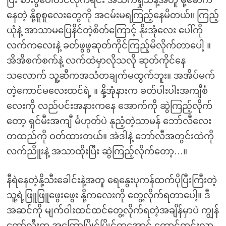
ပြီး စားပွဲပေါ်တင်လိုက်ရင်း အသက်ရှုသံနဲ့အတူ မို့မောက်
နေတဲ့ နို့စူစူလေးတွေကို အငမ်းမရကြည့်နေမိတယ်။ ကြည့်
ယုံနဲ့ အာသာမပြေနိင်တဲ့စိတ်ကြောင့် နိုးအုံလေး ပေါ်ကို
လက်ကလေးနဲ့ ခတ်ဖွဖွဆုတ်ကိုင်ကြည့်မိလိုက်တာပေါ့ ။
အိအိစက်စက်နဲ့ လက်ထဲမှာလိုသလို ဆုတ်ကိုင်နေ
သလောက် သူ့ဆီကအသံတချက်မထွက်ဘူး။ အအိပ်မက်
တဲ့ကောင်မလေးထင်ရဲ့ ။ နို့အုံနားက ခတ်ပါးပါးအကျီင်္စ
လေးကို လည်ပင်းအနားကနေ အောက်ကို ဆွဲကြည့်လိုက်
တော့ ရှင်မီးအကျီ င်္မဟုတ်ပဲ နုညံ့တဲ့သာမန် ဘော်လီလေး
တထည်ကို ဝတ်ထားတယ်။ အဲဒါနဲ့ ဘော်လီအတွင်းထဲကို
လက်ညိူးနဲ့ အသာထိုးပြီး ဆွဲကြည့်လိုက်တော့…။
နီရဲနေတဲ့နို့သီးခေါင်းနဲ့အတူ ရေနွေးပုကန်ထက်ပိုပြီးကြီးတဲ့
သူ့ရဲ့ဖြူဖြူဖွေးဖွေး နို့ကလေးကို တွေ့လိုက်ရတာပေါ့။ ဒီ
အဆင်ကို မျက်ဝါးထင်ထင်တွေ့လိုက်ရတဲ့အချိန်မှာပဲ ကျွန်
တော့်လီးက အကြောပြိုင်ပြိုင်ထအောင် တောင့်တင်းလာ