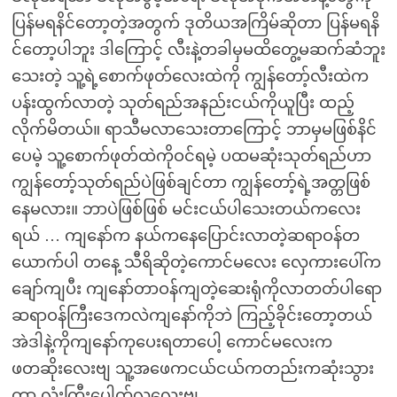
ပြန်မရနိင်တော့တဲ့အတွက် ဒုတိယအကြိမ်ဆိုတာ ပြန်မရနိ
င်တော့ပါဘူး ဒါကြောင့် လီးနဲ့တခါမှမထိတွေ့မဆက်ဆံဘူး
သေးတဲ့ သူ့ရဲ့စောက်ဖုတ်လေးထဲကို ကျွန်တော့်လီးထဲက
ပန်းထွက်လာတဲ့ သုတ်ရည်အနည်းငယ်ကိုယူပြီး ထည့်
လိုက်မိတယ်။ ရာသီမလာသေးတာကြောင့် ဘာမှမဖြစ်နိင်
ပေမဲ့ သူ့စောက်ဖုတ်ထဲကိုဝင်ရမဲ့ ပထမဆုံးသုတ်ရည်ဟာ
ကျွန်တော့်သုတ်ရည်ပဲဖြစ်ချင်တာ ကျွန်တော့်ရဲ့အတ္တဖြစ်
နေမလား။ ဘာပဲဖြစ်ဖြစ် မင်းငယ်ပါသေးတယ်ကလေး
ရယ် … ကျနော်က နယ်ကနေပြောင်းလာတဲ့ဆရာဝန်တ
ယောက်ပါ တနေ့ သီရိဆိုတဲ့ကောင်မလေး လှေကားပေါ်က
ချော်ကျပီး ကျနော်တာဝန်ကျတဲ့ဆေးရုံကိုလာတတ်ပါရော
ဆရာဝန်ကြီးဒေကလဲကျနော်ကိုဘဲ ကြည့်ခိုင်းတော့တယ်
အဲဒါနဲ့ကိုကျနော်ကုပေးရတာပေါ့ ကောင်မလေးက
ဖတဆိုးလေးဗျ သူ့အဖေကငယ်ငယ်ကတည်းကဆုံးသွား
တာ လုံးကြီးပေါက်လှလေးဗျ့