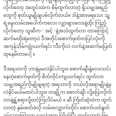
လိုက်တော့ အတွင်းထဲက စိမ့်ထွက်လာတဲ့ ရှိသမျှအရည်
တွေကို စုတ်ယူမျိုချပစ်လိုက်တယ်။ ဒါနဲ့အားမရသေး သူ့
ရဲ့မွေးလမ်းအပေါက်ကလေး လျှာဖျားလေးနဲ့ထိုး ကြည့်
လိုက်တော့ သူဆီက ‘ အင့် ‘နဲ့အသံထွက်လာ တာကြောင့်
ဆက်မထိုးရဲတော့ပဲ ဒီအတိုင်းစောက်ဖုတ်တပြင်လုံးကို
အကုန်သိမ်ကျုံးယက်ရင်း လီးကိုလဲ လက်နဲ့အဆက်မပြတ်
ထုနေမိတာပေါ့ ။
ဒီအရသာကို ဘာနဲ့မှမလဲနိင်ပါဘူး။ စောက်ချီးနံ့လေးသင်း
နေတဲ့စောက်ဖုတ်ကို စိတ်တိုင်းကျယက်ရင်း ထွက်လာ
သမျှအရည်ကိုမျိုချရတဲ့ အရသာကို ဘယ်လိုအရာမျိုးနဲ့မှ
လဲနိင်မယ်မထင်ပါဘူး။ တချို့က စောက်ချီး လို့ပြောလိုက်
တာနဲ့ရွံ့စရာလို့ထင်ကြလိပ်မယ် ။ ဆီ ကြိတ်ဆုံထဲက ထွက်
လာတဲ့ နှမ်းဖတ်ခဲလို လမ်းလျှောက်တိုင်း စောက်ပတ်နူတ်
ခမ်းသားကြားက ချွေးနဲ့အတူ ကြိတ်ပြီး ထွက်လာတဲ့ ဖြူ