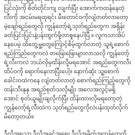
ပြင်လုံးကို စိတ်တိုင်းကျ လျက်ပြီး အောက်ကထန်နေတဲ့
လီးကို အငမ်းမရထုရင်း မီးတောင်ဝကိုလျံတတ်လာတော့
မဲ့ချော်ရည်တွေလို ကျွန်တော့်ရဲ့သုတ်ရည်တွေက အရှိန်း
ခတ်ပြင်းပြင်းနဲ့ပန်းထွက်ဖို့တာစူနေပါပြီ ။ လူကသာအိပ်
နေပေမဲ့ ထိတွေ့မှု့တွေကြောင့်စိမ့်ထွက်လာတဲ့ သူရဲ့စောက်
ရည်ကြည်တွေကလဲ တဖြေးဖြေးများလာသလို ကျွန်တော့်
ရဲ့လီးကလဲ ဘယ်လိုမှထိန်းလို့မရအောင် အရည်တွေကလီး
ထိပ်ဝကို ရောက်နေလာပြီးပေါ့။ နောက်ဆုံး သူ့စောက်
ခေါင်းဝထဲကနေ လျံတတ်လာတဲ့ စောက်ရည်ကြည့်တွေကို
ထန်းသီးနုနု အရည်စုတ်သလိုမျိုး အလေအလွင့်မရှိ
အောင် စုတ်ယူမျိုးချလိုက်ပြီး ထိန်းထားလိုမရတော့တဲ့
ကျွန်တော့်ရဲ့လီးထဲက သုတ်ရည်တွေကိုလဲပန်းထုတ်လိုက်
မိတော့တယ်။
ဒီလိုအရသာ ဒီလိုအခွင့်အရေး ဒီလိုအခိုက်အတန့်တွေကို