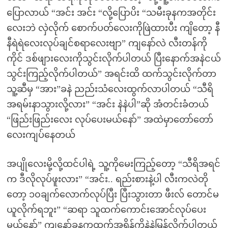
ပြောလာယ် “အင်း အင်း “လို့ပြောပိး “သမီးခုနကအတိုင်း
လေးဘဲ လှဲလိုက် စောက်ပတ်လေးကိုဖြဲထားပီး ကျိတော့ နီ
နီရဲရဲလေးလုပ်ချင်စရာလေးဗျာ” ကျနော်လဲ လီးတန်ကို
ကိုင် ဒစ်ဖျားလေးကိုသွင်းလိုက်ပါတယ် ပြီးနောက်အနဲငယ်
သွင်းကြည့်လိုက်ပါတယ်” အရင်းထိ ထက်သွင်းလိုက်တာ
သူ့ဆီမှ “အား”ခနဲ ညည်းသံလေးထွက်လာပါတယ် “သီရိ
အရမ်းနာသွားလို့လား” “အင်း နဲနဲပါ”ဆို အံတင်းခံတယ်
“ဖြည်းဖြည်းလေး လုပ်ပေးမယ်နော်” အထဲမှာတော်တော်
လေးကျပ်နေတယ်
အပျိုလေးမို့လို့ထင်ပါရဲ့ သူ့ကိုမေးကြည့်တော့ “သီရိအရင်
က ဒီလိုလုပ်ဖူးလား” “အင်း.. ရည်းစားနဲ့ပါ လီးကလဲတို
တော့ ၁၀ချက်လောက်လုပ်ပြီး ပြီးသွားတာ ဖီးလ် တောင်မ
ယူလိုက်ရဘူး” “ဆရာ သူထက်ကောင်းအောင်လုပ်ပေး
မယ်နော်” ကျနော်ခုနကထက်အရှိန်ကိုနဲနဲမြန်လိုက်ပါတယ်