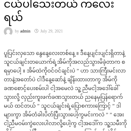
ငယ်ပါသေးတယ် ကလေး
ရယ်
by
admin
July 29, 2021
ပူပြင်းလှသော နွေနေ့လေးတစ်နေ့ ။ ဒီနေ့ပျင်းပျင်းရှိတာနဲ့
သူငယ်ချင်းတယောက်ရဲ့အိမ်ကိုအလည်သွားမိခဲ့တာက စ
ရမှာပေါ့ ။ အိမ်ထဲကိုဝင်ဝင်ချင်းပဲ ” ဟာ သားကြီးမင်းလာ
တာနဲ့အတော်ပဲ ငါဒီနေ့ဆော်နဲ့ ချိန်းထားတာကွ အိမ်ကို
ခဏစောင့်ပေးစမ်းပါ ငါ့အမေလဲ သူ့ ညီမငါ့အဒေါ်ခေါ်
သွားလို့ လှည်းကူးဖက်ခဏသွားတယ် ညနေမှပြန်ရောက်
မယ် ထင်တယ် ” သူငယ်ချင်းရဲ့ပြောစကားကြောင့် ” ဒါ
များကွာ အိမ်တံခါးပိတ်ပြီးသွားပေါ့ကွမင်းကလဲ ” ” အေး
ငါ့ညီမဝမ်းကွဲလေးပါလာလို့ပေါ့ကွ ငါ့အဒေါ်က သူ့သမီးကို