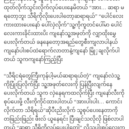
ထုတ်လိုက်သွင်းလိုက်လုပ်ပေးနေမိတယ် “အား… ဆရာ မ
ရတော့ဘူး သီရိကိုလိုးပေးပါတော့ဆရာရယ်” “ပေါင်လေး
ကားထားပေးနော် ပေါ်လှဲလိုက်”သူ့ကိုကူတင်ပေါ်မာ ပေါင်
လေးကားခိုင်းထားပိး ကျနော်သူ့အဖုတ်ကို လျှာထိုးမွှေ
ပေးလိုက်တယ် ခနနေတော့အရည်တွေစီးကျလာပါနယ်
ကျနော်ပါးစပ်ထဲရောက်လာတာနဲ့ကျနော် မြိုှချလိုက်ပါ
တယ် သူကကျနော်ကြည့်ပြီး
“သီရိငရဲတွေကြီးကုန်ပါ့မယ်ဆရာရယ်တဲ့” ကျနော်လဲသူ့
ကိုပြုံးပြလိုက်ပြီး သူ့အဖုတ်လေးကို ပြန်ပြီးလျက်နေ
ပေးလိုက်တယ် သူက လှဲနေရကထလိုက်ပြီး ကျနော်လီးကို
စုပ်ပေးဖို့ လီးကိုကိုင်ထားပါတယ် “အားပါးပါး… ကောင်း
လိုက်တာ သိရိရယ်”ဆိုပီးညိးလိုက် သူစုပ်ပေးနေတာကို
တဖြည်းဖြည်း ဖီးလ် ယူနေရင်း ပြီးချင်သလိုလို ဖြစ်လာပါ
တယ် “ဆရာ သီရိကိုလုပ်ပေးပါတေါ့” လို့သူ့ပါးစပ်လေးက