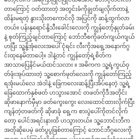
တာကြောင့် ဝတ်ထားတဲ့ အတွင်းခံကိုချွတ်ချလိုက်တာနဲ့
ထိန်းမရတဲ့ နွားသိုးတကောင်လို အပြင်ကို ဆန့်ထွက်လာ
တယ်။ ပန်းနုရောင်နို့သီးခေါင်းလေးကို ကျွန်တော့်နှုတ်ခမ်း
နဲ့ စုတ်ကြည့်ချင်တာကြောင့် ဘော်ဘီစကိုခတ်ကျယ်ကျယ်
ဟပြီး သူ့နို့အုံလေးအပေါ် ငုံရင်း လီးကိုအရှေ့အနောက်ဂွ
င်းထုနေမိတာပေါ့။ ဒါနဲ့တင် ကျွန်တော့်ရဲ့စိတ်က
အာသာပြေနိင်မယ်ထင်သလား ။ အဓိကက သူ့ရဲ့ကွယ်ဝှ
တ်ဖုံးအုပ်ထားတဲ့ သူ့စောက်ဖုတ်လေးကို ကျွန်တော်ကြည့်
ရအုံးမယ်လေ အဲဒါနဲ့ ခြေကလေးဆန့်ပြီးအိပ်နေတဲ့ သူ့ရဲ့
ခြေထောက်နှစ်ဖတ် ဟသွားအောင် တဖတ်ကိုဒီအတိုင်း
ဆိုဖာနောက်မှီမှာ ခတ်ကွေးကွေး လေးထောင်ထားလိုက်ပြီး
ကျန်တဲ့တဖတ်ကို ဆိုဖာခုံ ရှေ့က စားပွဲပေါ်ကိုတင်လိုက်
တော့ ပေါင်အရင်းနားထိ ဟသွားတယ်။ သူ့ဘောင်းဘီက
အတိုဆိုပေမဲ့ ခတ်ပွပွဖြစ်တာကြောင့် ဘောင်ဘီဂွလေးကို