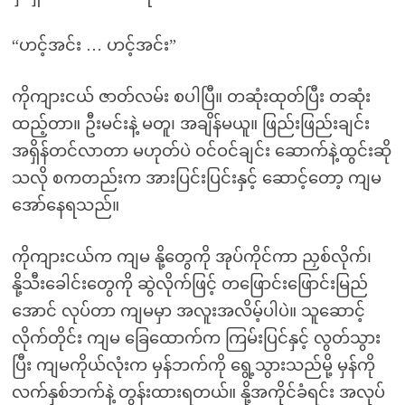
“ဟင့်အင်း … ဟင့်အင်း”
ကိုကျားငယ် ဇာတ်လမ်း စပါပြီ။ တဆုံးထုတ်ပြီး တဆုံး
ထည့်တာ။ ဦးမင်းနဲ့ မတူ၊ အချိန်မယူ။ ဖြည်းဖြည်းချင်း
အရှိန်တင်လာတာ မဟုတ်ပဲ ဝင်ဝင်ချင်း ဆောက်နဲ့ထွင်းဆို
သလို စကတည်းက အားပြင်းပြင်းနှင့် ဆောင့်တော့ ကျမ
အော်နေရသည်။
ကိုကျားငယ်က ကျမ နို့တွေကို အုပ်ကိုင်ကာ ညှစ်လိုက်၊
နို့သီးခေါင်းတွေကို ဆွဲလိုက်ဖြင့် တဖြောင်းဖြောင်းမြည်
အောင် လုပ်တာ ကျမမှာ အလူးအလိမ့်ပါပဲ။ သူဆောင့်
လိုက်တိုင်း ကျမ ခြေထောက်က ကြမ်းပြင်နှင့် လွတ်သွား
ပြီး ကျမကိုယ်လုံးက မှန်ဘက်ကို ရွေ့သွားသည်မို့ မှန်ကို
လက်နှစ်ဘက်နဲ့ တွန်းထားရတယ်။ နို့အကိုင်ခံရင်း အလုပ်