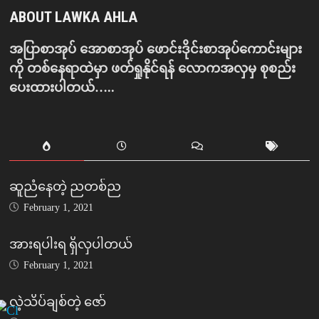
ABOUT LAWKA AHLA
အပြာစာအုပ် အောစာအုပ် ဖောင်းဒိုင်းစာအုပ်ကောင်းများ
ကို တစ်နေရာထဲမှာ ဖတ်ရှုနိုင်ရန် လောကအလှမှ စုစည်း
ပေးထားပါတယ်…..
ဆူညံနေတဲ့ ညတစ်ည
February 1, 2021
အားရပါးရ ရှိလှပါတယ်
February 1, 2021
လဲ့သိပ်ချစ်တဲ့ ဇော်