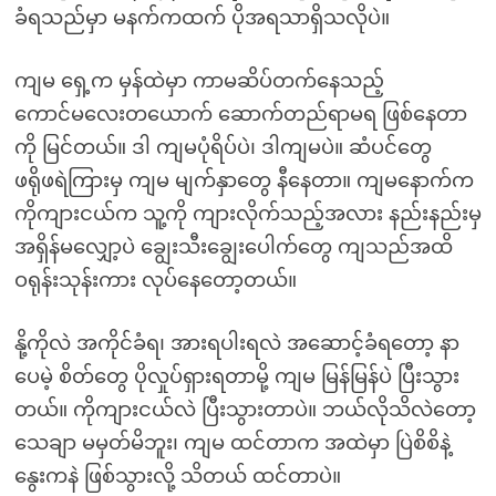
ခံရသည်မှာ မနက်ကထက် ပိုအရသာရှိသလိုပဲ။
ကျမ ရှေ့က မှန်ထဲမှာ ကာမဆိပ်တက်နေသည့်
ကောင်မလေးတယောက် ဆောက်တည်ရာမရ ဖြစ်နေတာ
ကို မြင်တယ်။ ဒါ ကျမပုံရိပ်ပဲ၊ ဒါကျမပဲ။ ဆံပင်တွေ
ဖရိုဖရဲကြားမှ ကျမ မျက်နှာတွေ နီနေတာ။ ကျမနောက်က
ကိုကျားငယ်က သူ့ကို ကျားလိုက်သည့်အလား နည်းနည်းမှ
အရှိန်မလျှော့ပဲ ချွေးသီးချွေးပေါက်တွေ ကျသည်အထိ
ဝရုန်းသုန်းကား လုပ်နေတော့တယ်။
နို့ကိုလဲ အကိုင်ခံရ၊ အားရပါးရလဲ အဆောင့်ခံရတော့ နာ
ပေမဲ့ စိတ်တွေ ပိုလှုပ်ရှားရတာမို့ ကျမ မြန်မြန်ပဲ ပြီးသွား
တယ်။ ကိုကျားငယ်လဲ ပြီးသွားတာပဲ။ ဘယ်လိုသိလဲတော့
သေချာ မမှတ်မိဘူး၊ ကျမ ထင်တာက အထဲမှာ ပြဲစိစိနဲ့
နွေးကနဲ ဖြစ်သွားလို့ သိတယ် ထင်တာပဲ။