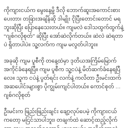
ကိုကျားငယ်က မွေးနေ့မို့ ဒီလို ဘောက်ဆူးအကောင်းစား
ပေးတာ၊ တခြားအချိန်ဆို ဒါမျိုး ငိုပြီးတောင်းတောင် မရ
ဘူးဆိုပြီး ပြောနေသေးတယ်။ ကျမလဲ ဒေါသထွက်ထွက်နဲ့
“ဂျစ်ဂလိုစုတ်” ဆိုပြီး အော်ဆဲလိုက်တယ်။ ဆဲလဲ ဆဲရတာ
ပဲ ရှိတာပါပဲ။ သူ့လက်က ကျမ မလွတ်ပါဘူး။
အခုဆို ကျမ ပူစီကို တနေ့ထဲမှာ ဒုတိယအကြိမ်မြောက်
အကိုင်ခံနေရပြီ။ ကျမ ပူစီက သူ့ငပဲနဲ့ မိတ်ဆက်ခံနေရပြီ
လေ။ သူက ငပဲနဲ့ ပွတ်ရင်း လက်နဲ့ ကလိတာ ဦးမင်းထက်
အဆပေါင်းများစွာ ပိုကျွမ်းကျင်ပါတယ်။ ကောင်စုတ် …
ဂျစ်ဂလိုစုတ်
ဦးမင်းက ဖြည်းဖြည်းချင်း ချော့လုပ်ပေမဲ့ ကိုကျားငယ်
ကတော့ မငြင်သာပါဘူး၊ တချက်ထဲ ဆောင့်ထည့်လိုက်