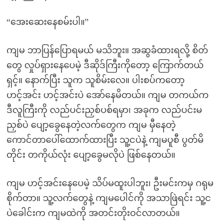
“အေးဆေးနေစမ်းပါ။”
ကျမ ဘာပြန်ပြောရမယ် မသိဘူး။ အဆွခံထားရလို့ စိတ်
တွေ လှုပ်ရှားနေပေမဲ့ ဒီဆိုဒ်ကြီးကိုတော့ ကြောက်တယ်
ရှင့်။ နောက်ပြီး သူက သူစိမ်းလေ။ ပါးစပ်ကတော့
ဟင့်အင်း ဟင့်အင်းပဲ အော်နေမိတယ်။ ကျမ တကယ်က
ဒီလူကြီးကို လည်ပင်းညှစ်ပစ်ရမှာ၊ အခုက လည်ပင်းမ
ညှစ်ပဲ ပျော့ခွေနေတဲ့လက်တွေက ကျမ မှီနေတဲ့
ကောင်တာပေါ်ထောက်ထားပြီး သူ့ငပဲနဲ့ ကျမပူစီ ပွတ်မိ
တိုင်း တကိုယ်လုံး ပျော့ခွေမလိုပဲ ဖြစ်နေတယ်။
ကျမ ဟင့်အင်းနေပေမဲ့ သိပ်မထူးပါဘူး၊ ဦးမင်းကမှ ဂရုမ
စိုက်တာ။ သူ့လက်တွေနဲ့ ကျမပေါင်ကို အသာဖြဲရင်း သူ့င
ပဲခေါင်းက ကျမထဲကို အတင်းတိုးဝင်လာတယ်။