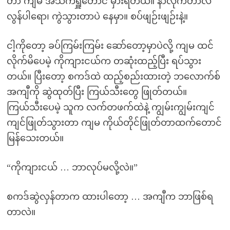
တာ ကျမ အသက်ရှူတောင် မှားရတယ်။ နာလိုက်တာလဲ
လွန်ပါရော၊ ကွဲသွားတာပဲ နေမှာ။ စပ်ဖျဉ်းဖျဉ်းနဲ့။
ငါ့ကိုတော့ ခပ်ကြမ်းကြမ်း ဆော်တော့မှာပဲလို့ ကျမ ထင်
လိုက်မိပေမဲ့ ကိုကျားငယ်က တဆုံးထည့်ပြီး ရပ်သွား
တယ်။ ပြီးတော့ စကဒ်ထဲ ထည့်စည်းထားတဲ့ ဘလောက်စ်
အကျီကို ဆွဲထုတ်ပြီး ကြယ်သီးတွေ ဖြုတ်တယ်။
ကြယ်သီးပေမဲ့ သူက လက်တဖက်ထဲနဲ့ ကျွမ်းကျွမ်းကျင်
ကျင်ဖြုတ်သွားတာ ကျမ ကိုယ်တိုင်ဖြုတ်တာထက်တောင်
မြန်သေးတယ်။
“ကိုကျားငယ် … ဘာလုပ်မလို့လဲ။”
စကဒ်ဆွဲလှန်တာက ထားပါတော့ … အကျီက ဘာဖြစ်ရ
တာလဲ။