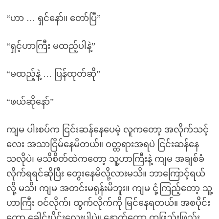
“ဟာ … ရှင်နော်။ တော်ပြီ”
“ရှင့်ဟာကြီး မထည့်ပါနဲ့”
“မထည့်နဲ့ … ပြန်ထုတ်ဆို”
“ဖယ်ဆိုနော်”
ကျမ ပါးစပ်က ငြင်းဆန်နေပေမဲ့ လူကတော့ အလိုက်သင့်
လေး အသာငြိမ်နေမိတယ်။ ဝတ္တရားအရပဲ ငြင်းဆန်နေ
သလိုပဲ၊ မသိစိတ်ထဲကတော့ သူ့ဟာကြီးနဲ့ ကျမ အချစ်ခံ
လိုက်ရရင်ဆိုပြီး တွေးနေမိလို့လားမသိ။ ဘာကြောင့်ရယ်
လို့ မသိ၊ ကျမ အတင်းမရုန်းမိဘူး။ ကျမ ငုံ့ကြည့်တော့ သူ့
ဟာကြီး ဝင်လိုက်၊ ထွက်လိုက်ကို မြင်နေရတယ်။ အစပိုင်း
တော့ ခေါင်းပိုင်းလေးပါပဲ။ နောက်တော့ တဖြည်းဖြည်း