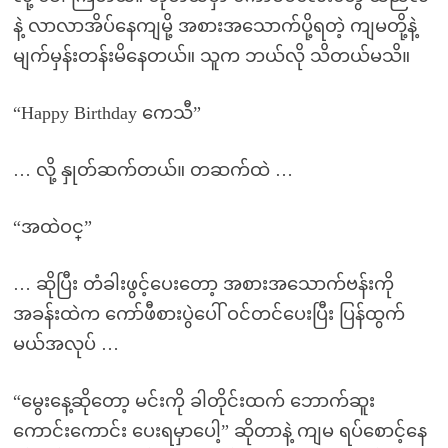
နဲ့ လာလာအိပ်နေကျမို့ အစားအသောက်ပို့ရတဲ့ ကျမတို့နဲ့
မျက်မှန်းတန်းမိနေတယ်။ သူက ဘယ်လို သိတယ်မသိ။
“Happy Birthday ကေသီ”
… လို့ နှုတ်ဆက်တယ်။ တဆက်ထဲ …
“အထဲဝင္”
… ဆိုပြီး တံခါးဖွင့်ပေးတော့ အစားအသောက်ဗန်းကို
အခန်းထဲက ကော်ဖီစားပွဲပေါ် ဝင်တင်ပေးပြီး ပြန်ထွက်
မယ်အလုပ် …
“မွေးနေ့ဆိုတော့ မင်းကို ခါတိုင်းထက် ဘောက်ဆူး
ကောင်းကောင်း ပေးရမှာပေါ့” ဆိုတာနဲ့ ကျမ ရပ်စောင့်နေ