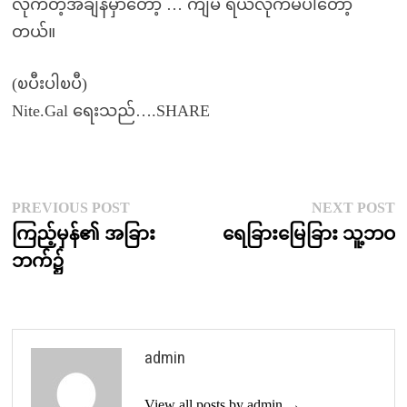
လိုက်တဲ့အချိန်မှာတော့ … ကျမ ရယ်လိုက်မိပါတော့
တယ်။
(ၿပီးပါၿပီ)
Nite.Gal ရေးသည်….SHARE
Post
Previous
N
PREVIOUS POST
NEXT POST
post:
p
ကြည့်မှန်၏ အခြား
ရေခြားမြေခြား သူ့ဘဝ
navigation
ဘက်၌
admin
View all posts by admin →