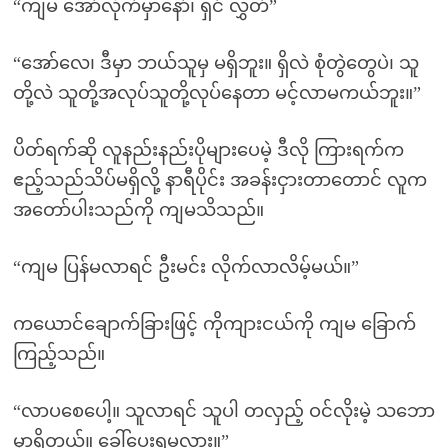
“ကျမ အော်လိုက်မှာနော်၊ ရှင် လွှတ်”
“အော်လေ၊ ဒီမှာ ဘယ်သူမှ မရှိဘူး။ ရှိလဲ စုံတွဲတွေပဲ၊ သူ
တို့လဲ သူတို့အလုပ်သူတို့လုပ်နေတာ မင့်လာမကယ်ဘူး။”
ပိတ်ရက်ဆို လူနည်းနည်းပိုများပေမဲ့ ဒီလို ကြားရက်က
ဧည့်သည်သိပ်မရှိလို့ နာရီပိုင်း အခန်းငှားတာတောင် လူက
အတော်ပါးသည်ကို ကျမသိသည်။
“ကျမ ပြန်မလာရင် ဦးမင်း လိုက်လာလိမ့်မယ်။”
ကယောင်ချောက်ခြားဖြင့် ကိုကျားငယ်ကို ကျမ ခြောက်
ကြည့်သည်။
“လာပစေပေါ့။ သူလာရင် သူပါ တလှည့် ဝင်လိုးမဲ့ သဘော
မှာရှိတယ်။ ခေါ်ပေးရမလား။”