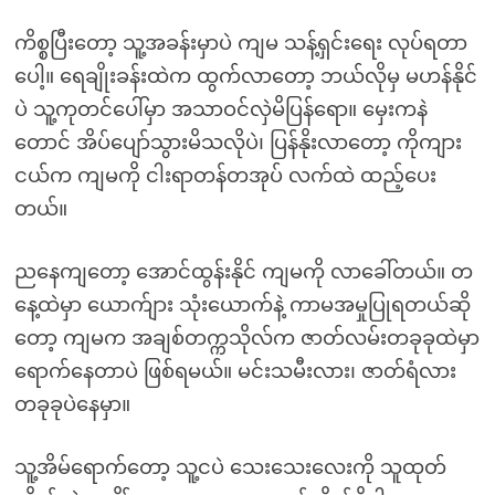
ကိစ္စပြီးတော့ သူ့အခန်းမှာပဲ ကျမ သန့်ရှင်းရေး လုပ်ရတာ
ပေါ့။ ရေချိုးခန်းထဲက ထွက်လာတော့ ဘယ်လိုမှ မဟန်နိုင်
ပဲ သူ့ကုတင်ပေါ်မှာ အသာဝင်လှဲမိပြန်ရော။ မှေးကနဲ
တောင် အိပ်ပျော်သွားမိသလိုပဲ၊ ပြန်နိုးလာတော့ ကိုကျား
ငယ်က ကျမကို ငါးရာတန်တအုပ် လက်ထဲ ထည့်ပေး
တယ်။
ညနေကျတော့ အောင်ထွန်းနိုင် ကျမကို လာခေါ်တယ်။ တ
နေ့ထဲမှာ ယောက်ျား သုံးယောက်နဲ့ ကာမအမှုပြုရတယ်ဆို
တော့ ကျမက အချစ်တက္ကသိုလ်က ဇာတ်လမ်းတခုခုထဲမှာ
ရောက်နေတာပဲ ဖြစ်ရမယ်။ မင်းသမီးလား၊ ဇာတ်ရံလား
တခုခုပဲနေမှာ။
သူ့အိမ်ရောက်တော့ သူ့ငပဲ သေးသေးလေးကို သူထုတ်