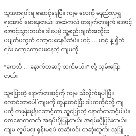
သူအားရပါးရ ဆောင့်နေပြီ။ ကျမ လေကို မနည်းလုရှူ
ရအောင် မောနေတယ်၊ အထဲကလဲ တချက်တချက် အောင့်
အောင့်သွားတယ်။ ဒါပေမဲ့ သူ့စည်းချက်အတိုင်း
မပျက်မကွက် ကော့ပေးနေမိဆဲပဲ။ ဟင့် … ဟင့် နဲ့ ရှိုက်
ရင်း ကော့ကော့ပေးနေတဲ့ ကျမကို …
“ကေသီ … နောက်တဆင့် တက်မယ်။” လို့ လှမ်းပြော
တယ်။
သူပြောတဲ့ နောက်တဆင့်ကို ကျမ သိလိုက်ရပါပြီ။
ကောင်တာပေါ် ကျမကို တွန်းတင်ပြီး ခါးကကိုင်လို့ ကျ
မကို တဖုန်းဖုန်းဆောင့်တာ သူပြောတဲ့ နောက်တဆင့်ပါပဲ။
စောစောကထက် အရမ်းပိုမြန်တယ်၊ အရမ်းပိုပြင်းတယ်။
ကျမ လှုပ်မရ၊ ရုန်းမရပဲ တဆုံးဝင်၊ တဆုံးထွက်၊ သူပြု