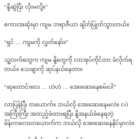
“နို့ဆွဲပြီး လိုးမလို့။”
စကားအဆုံးမှာ ကျမ ဘရာဇီယာ ချိတ်ပြုတ်သွားတယ်။
“ရှင် … ကျမကို လွှတ်နော်။”
သူ့လက်တွေက ကျမ နို့တွေကို လာအုပ်ကိုင်တာ ခံလိုက်ရ
တယ်။ သေချာကို ဆုပ်နယ်နေတာ။
“ဆုတောင်းလေ … ဟဲဟဲ … အေးဆေးနေစမ်းပါ”
လာပြန်ပြီ၊ တယောက်။ ဘယ်လို အေးဆေးနေမလဲ။ ငပဲ
အကြီးကြီး အထည့်ခံထားရပြီး နို့အနယ်ခံနေရတဲ့
မိန်းကလေးတယောက်က ဘယ်လို အေးဆေးနေနိုင်မှာလဲ။