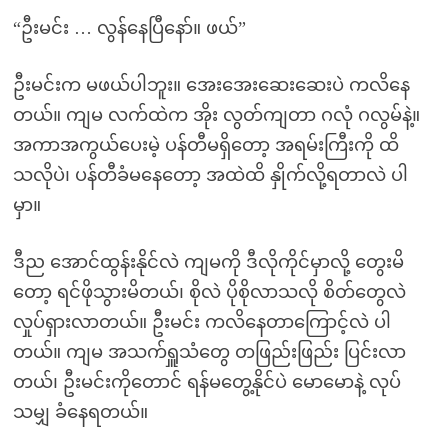
“ဦးမင်း … လွန်နေပြီနော်။ ဖယ်”
ဦးမင်းက မဖယ်ပါဘူး။ အေးအေးဆေးဆေးပဲ ကလိနေ
တယ်။ ကျမ လက်ထဲက အိုး လွတ်ကျတာ ဂလုံ ဂလွမ်နဲ့။
အကာအကွယ်ပေးမဲ့ ပန်တီမရှိတော့ အရမ်းကြီးကို ထိ
သလိုပဲ၊ ပန်တီခံမနေတော့ အထဲထိ နှိုက်လို့ရတာလဲ ပါ
မှာ။
ဒီည အောင်ထွန်းနိုင်လဲ ကျမကို ဒီလိုကိုင်မှာလို့ တွေးမိ
တော့ ရင်ဖိုသွားမိတယ်၊ စိုလဲ ပိုစိုလာသလို စိတ်တွေလဲ
လှုပ်ရှားလာတယ်။ ဦးမင်း ကလိနေတာကြောင့်လဲ ပါ
တယ်။ ကျမ အသက်ရှူသံတွေ တဖြည်းဖြည်း ပြင်းလာ
တယ်၊ ဦးမင်းကိုတောင် ရန်မတွေ့နိုင်ပဲ မောမောနဲ့ လုပ်
သမျှ ခံနေရတယ်။