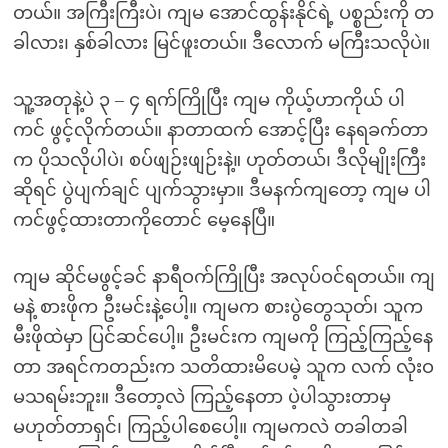
တယ်။ အကြီးကြီးပဲ၊ ကျမ အောင်ထွန်းနိုင်ရဲ့ ပစ္စည်းကို တ
ခါလား၊ နှစ်ခါလား မြင်ဖူးတယ်။ ဒီလောက် မကြီးသလိုပဲ။
သူ့အတုနဲ့ပဲ ၃ – ၄ ရက်ကြိုပြီး ကျမ ကိုယ့်ဟာကိုယ် ပါ
ကင် ဖွင့်လိုက်တယ်။ နာတာထက် အောင့်ပြီး နေရခက်တာ
က ပိုသလိုပါပဲ၊ စပ်ဖျဉ်းဖျဉ်းနဲ့။ ဟုတ်တယ်၊ ဒီလိုမျိုးကြီး
ဆိုရင် ပွဲပျက်ချင် ပျက်သွားမှာ။ ဒီမနက်ကျတော့ ကျမ ပါ
ကင်ဖွင့်ထားတာကိုတောင် မေ့နေပြီ။
ကျမ ဆိုင်မဖွင့်ခင် နာရီဝက်ကြိုပြီး အလုပ်ဝင်ရတယ်။ ကျ
မနဲ့ စားဖိုက ဦးမင်းနဲ့ပေါ့။ ကျမက စားပွဲတွေသုတ်၊ သူက
မီးဖိုထဲမှာ ပြင်ဆင်ပေါ့။ ဦးမင်းက ကျမကို ကြည့်ကြည့်နေ
တာ အရင်ကတည်းက သတိထားမိပေမဲ့ သူက လက် လုံးဝ
မသရမ်းဘူး။ ဒီတော့လဲ ကြည့်နေတာ ပဲ့ပါသွားတာမှ
မဟုတ်တာရှင်၊ ကြည့်ပါစေပေါ့။ ကျမကလဲ တခါတခါ