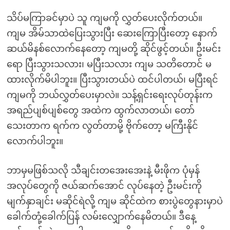
သိပ်မကြာခင်မှာပဲ သူ ကျမကို လွှတ်ပေးလိုက်တယ်။
ကျမ အိမ်သာထဲပြေးသွားပြီး ဆေးကြောပြီးတော့ နောက်
ဆယ်မိနစ်လောက်နေတော့ ကျမတို့ ဆိုင်ဖွင့်တယ်။ ဦးမင်း
ရော ပြီးသွားသလား၊ မပြီးသလား ကျမ သတိတောင် မ
ထားလိုက်မိပါဘူး။ ပြီးသွားတယ်ပဲ ထင်ပါတယ်၊ မပြီးရင်
ကျမကို ဘယ်လွှတ်ပေးမှာလဲ။ သန့်ရှင်းရေးလုပ်တုန်းက
အရည်ပျစ်ပျစ်တွေ အထဲက ထွက်လာတယ်၊ တော်
သေးတာက ရက်က လွတ်တာမို့ ဗိုက်တော့ မကြီးနိုင်
လောက်ပါဘူး။
ဘာမှမဖြစ်သလို သီချင်းတအေးအေးနဲ့ မီးဖိုက ပုံမှန်
အလုပ်တွေကို ဇယ်ဆက်အောင် လုပ်နေတဲ့ ဦးမင်းကို
မျက်နှာချင်း မဆိုင်ရဲလို့ ကျမ ဆိုင်ထဲက စားပွဲတွေနားမှာပဲ
ခေါက်တုံ့ခေါက်ပြန် လမ်းလျှောက်နေမိတယ်။ ဒီနေ့