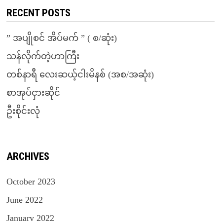
RECENT POSTS
” အပျိုစင် အိပ်မက် ” ( စ/ဆုံး)
သန်လိုက်တဲ့ဟာကြီး
တစ်နာရီ လေးဆယ့်ငါးမိနစ် (အစ/အဆုံး)
စာအုပ်ငှားဆိုင်
ဦးစိုင်းလုံ
ARCHIVES
October 2023
June 2022
January 2022