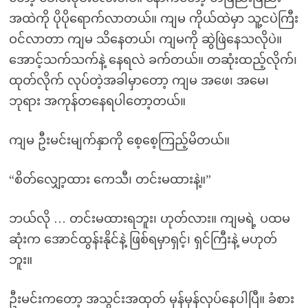
အထဲကို ပိုပိုရောက်လာတယ်။ ကျမ ကိုယ်ထဲမှာ သူ့ငပဲကြီး
ဝင်လာတာ ကျမ သိနေတယ်၊ ကျမကို ဆွဲဖြဲနေသလိုပဲ။
အောင့်သက်သက်နဲ့ နေရလဲ ခက်တယ်။ တဆုံးထည့်လိုက်၊
ထုတ်လိုက် လုပ်တဲ့အခါမှာတော့ ကျမ အဖေ၊ အမေ၊
ဘုရား အကုန်တနေရပါတော့တယ်။
ကျမ ဦးမင်းမျက်နှာကို စေ့စေ့ကြည့်မိတယ်။
“စိတ်လျှော့ထား ကေသီ၊ တင်းမထားနဲ့။”
ဘယ်လို … တင်းမထားရဘူး၊ ဟုတ်လား။ ကျမရဲ့ ပထမ
ဆုံးက အောင်ထွန်းနိုင်နဲ့ ဖြစ်ရမှာရှင့်၊ ရှင်ကြီးနဲ့ မဟုတ်
ဘူး။
ဦးမင်းကတော့ အသွင်းအထုတ် မှန်မှန်လုပ်နေပါပြီ။ ခံစား