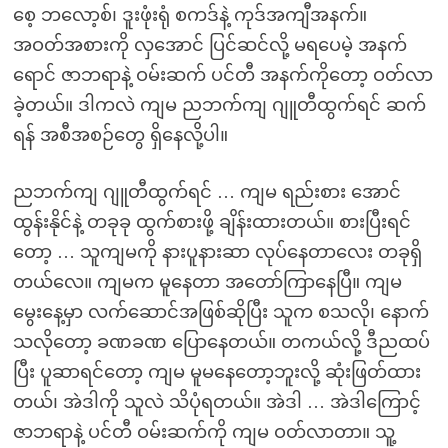
စေ့ ဘလော့စ်၊ ဒူးဖုံးရုံ စကဒ်နဲ့ ကုဒ်အကျီအနက်။
အဝတ်အစားကို လှအောင် ပြင်ဆင်လို့ မရပေမဲ့ အနက်
ရောင် ဇာဘရာနဲ့ ဝမ်းဆက် ပင်တီ အနက်ကိုတော့ ဝတ်လာ
ခဲ့တယ်။ ဒါကလဲ ကျမ ညဘက်ကျ ဂျူတီထွက်ရင် ဆက်
ရန် အစီအစဉ်တွေ ရှိနေလို့ပါ။
ညဘက်ကျ ဂျူတီထွက်ရင် … ကျမ ရည်းစား အောင်
ထွန်းနိုင်နဲ့ တခုခု ထွက်စားဖို့ ချိန်းထားတယ်။ စားပြီးရင်
တော့ … သူကျမကို နားပူနားဆာ လုပ်နေတာလေး တခုရှိ
တယ်လေ။ ကျမက မူနေတာ အတော်ကြာနေပြီ။ ကျမ
မွေးနေ့မှာ လက်ဆောင်အဖြစ်ဆိုပြီး သူက စသလို၊ နောက်
သလိုတော့ ခဏခဏ ပြောနေတယ်။ တကယ်လို့ ဒီညထပ်
ပြီး ပူဆာရင်တော့ ကျမ မူမနေတော့ဘူးလို့ ဆုံးဖြတ်ထား
တယ်၊ အဲဒါကို သူလဲ သိပုံရတယ်။ အဲဒါ … အဲဒါကြောင့်
ဇာဘရာနဲ့ ပင်တီ ဝမ်းဆက်ကို ကျမ ဝတ်လာတာ။ သူ့