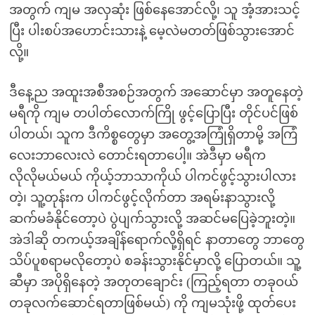
အတွက် ကျမ အလှဆုံး ဖြစ်နေအောင်လို့၊ သူ အံ့အားသင့်
ပြီး ပါးစပ်အဟောင်းသားနဲ့ မေ့လဲမတတ်ဖြစ်သွားအောင်
လို့။
ဒီနေ့ည အထူးအစီအစဉ်အတွက် အဆောင်မှာ အတူနေတဲ့
မရီကို ကျမ တပါတ်လောက်ကြို ဖွင့်ပြောပြီး တိုင်ပင်ဖြစ်
ပါတယ်၊ သူက ဒီကိစ္စတွေမှာ အတွေ့အကြုံရှိတာမို့ အကြံ
လေးဘာလေးလဲ တောင်းရတာပေါ့။ အဲဒီမှာ မရီက
လိုလိုမယ်မယ် ကိုယ့်ဘာသာကိုယ် ပါကင်ဖွင့်သွားပါလား
တဲ့၊ သူ့တုန်းက ပါကင်ဖွင့်လိုက်တာ အရမ်းနာသွားလို့
ဆက်မခံနိုင်တော့ပဲ ပွဲပျက်သွားလို့ အဆင်မပြေခဲ့ဘူးတဲ့။
အဲဒါဆို တကယ့်အချိန်ရောက်လို့ရှိရင် နာတာတွေ ဘာတွေ
သိပ်ပူစရာမလိုတော့ပဲ စခန်းသွားနိုင်မှာလို့ ပြောတယ်။ သူ့
ဆီမှာ အပိုရှိနေတဲ့ အတုတချောင်း (ကြည့်ရတာ တခုဝယ်
တခုလက်ဆောင်ရတာဖြစ်မယ်) ကို ကျမသုံးဖို့ ထုတ်ပေး