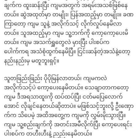
ချက်က ထူးဆန်းပြီး ကျမအတွက် အရမ်းအသစ်ဖြစ်နေ
တယ်။ ဆွဲအထုတ်မှာ တမျိုး၊ ပြန်အထည့်မှာ တမျိုး။ ခဏ
ကြာတော့ ကျမ သူနဲ့ အလိုက်သင့် လိုက်လှုပ်နေမိလာ
တယ်။ သူအထည့်မှာ ကျမ သူ့ဘက်ကို ကော့ကော့ပေးမိ
တယ်။ ကျမ အသက်ရှူတွေလဲ မှားပြီး ပါးစပ်က
ပေါက်ကရ အသံစုံထွက်နေမိပြီ။ ငြင်းဆန်တဲ့အသံနဲ့တော့
နည်းနည်းမှ မတူဘူးရှင့်။
သူတဖြည်းဖြည်း ပိုပိုမြန်လာတယ်၊ ကျမကလဲ
အလိုက်သင့်ပဲ ကော့ပေးနေမိတယ်။ သေချာတာကတော့
ကျမ ဒီအရသာထူးကို ထပ်ထပ်ပြီး ငတ်မပြေလောက်
အောင် လိုချင်နေတယ်ဆိုတာပဲ။ မဖြစ်သင့်ဘူးလို့ ဦးဏှော
က်က သိပေမဲ့ အထိအတွေ့က ကျမကို လွှမ်းမိုးသွားပြီ။
ကျမ သူ့စည်းချက်ကို အတင်းအမီလိုက်ပြီး ကော့ပေးရင်း
ပါးစပ်က တဟီးဟီးနဲ့ ညည်းနေမိတယ်။