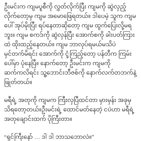
ဦးမင်းက ကျမပူစီကို လွှတ်လိုက်ပြီး ကျမကို ဆွဲလှည့်
လိုက်တော့မှ ကျမ အမောဖြေရတယ်။ ဒါပေမဲ့ သူက ကျမ
ပေါ် အုပ်မိုးပြီး ရပ်နေတာဆိုတော့ ကျမ ထွက်ပြေးလို့မရ
ဘူး။ ကျမ စကဒ်ကို ဆွဲလှန်ပြီး အောက်စကို ခါးပတ်ကြား
ထဲ ထိုးထည့်နေတယ်။ ကျမ ဘာလုပ်ရမယ်မသိပဲ
မှင်တက်မိရင်း အောက်ကို ငုံ့ကြည့်တော့ ပန်တီက ကြမ်း
ပေါ်မှာ ပုံနေပြီ။ နောက်တော့ ဦးမင်းက ကျမကို
ဆက်ကလိရင်း သူ့ဘောင်းဘီဇစ်ကို နောက်လက်တဘက်နဲ့
ဖြုတ်တယ်။
မရီရဲ့ အတုကို ကျမက ကြီးလှပြီထင်တာ မှားမှန်း အခုမှ
သိရတော့တယ်။ဦးမင်းရဲ့ ထောင်မတ်နေတဲ့ ငပဲဟာ မရီရဲ့
အတုချောင်းထက် ပိုကြီးတာ။
“ရှင်ကြီးနော် … ဒါ ဒါ ဘာသဘောလဲ။”