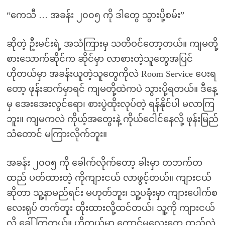
“ကေသီ … အခန်း ၂၀၀၅ ကို ဒါတွေ သွားပို့စမ်း”
ဆိုတဲ့ ဦးမင်းရဲ့ အသံကြားမှ သတိဝင်တော့တယ်။ ကျမတို့
စားသောက်ဆိုင်က ဆိုင်မှာ လာစားတဲ့သူတွေအပြင်
ဟိုတယ်မှာ အခန်းယူတဲ့သူတွေကိုလဲ Room Service ပေးရ
တော့ ဖုန်းဆက်မှာရင် ကျမတို့ထဲကပဲ သွားပို့ရတယ်။ ဒီနေ့
မှ အေးအေးလွင်ရော၊ စားပွဲထိုးလုပ်တဲ့ ရန်နိုင်ပါ မလာကြ
ဘူး။ ကျမကလဲ ကိုယ့်အတွေးနဲ့ ကိုယ်ငေါင်နေလို့ ဖုန်းမြည်
သံတောင် မကြားလိုက်ဘူး။
အခန်း ၂၀၀၅ ကို ခေါက်လိုက်တော့ ခါးမှာ တဘက်တ
ထည် ပတ်ထားတဲ့ ကိုကျားငယ် လာဖွင့်တယ်။ ကျားငယ်
ဆိုတာ သူ့နာမည်ရင်း မဟုတ်ဘူး၊ သူ့ပခုံးမှာ ကျားပေါက်စ
လေးရုပ် တက်တူး ထိုးထားလို့ထင်တယ်၊ သူ့ကို ကျားငယ်
လို့ ခေါ်ကြတယ်။ ဟိုတယ်မှာ ကောင်မလေးတွေ ထည်လဲ