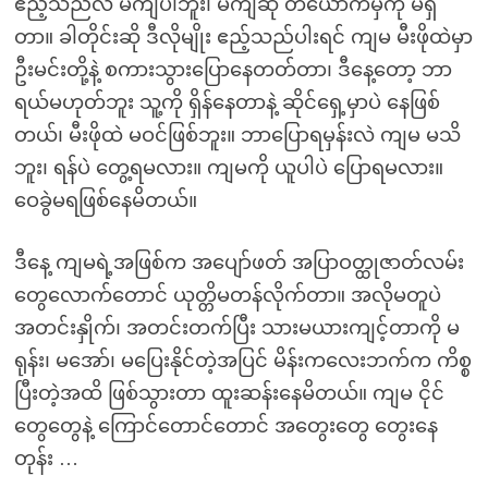
ဧည့်သည်လဲ မကျပါဘူး၊ မကျဆို တယောက်မှကို မရှိ
တာ။ ခါတိုင်းဆို ဒီလိုမျိုး ဧည့်သည်ပါးရင် ကျမ မီးဖိုထဲမှာ
ဦးမင်းတို့နဲ့ စကားသွားပြောနေတတ်တာ၊ ဒီနေ့တော့ ဘာ
ရယ်မဟုတ်ဘူး သူ့ကို ရှိန်နေတာနဲ့ ဆိုင်ရှေ့မှာပဲ နေဖြစ်
တယ်၊ မီးဖိုထဲ မဝင်ဖြစ်ဘူး။ ဘာပြောရမှန်းလဲ ကျမ မသိ
ဘူး၊ ရန်ပဲ တွေ့ရမလား။ ကျမကို ယူပါပဲ ပြောရမလား။
ဝေခွဲမရဖြစ်နေမိတယ်။
ဒီနေ့ ကျမရဲ့အဖြစ်က အပျော်ဖတ် အပြာဝတ္ထုဇာတ်လမ်း
တွေလောက်တောင် ယုတ္တိမတန်လိုက်တာ။ အလိုမတူပဲ
အတင်းနှိုက်၊ အတင်းတက်ပြီး သားမယားကျင့်တာကို မ
ရုန်း၊ မအော်၊ မပြေးနိုင်တဲ့အပြင် မိန်းကလေးဘက်က ကိစ္စ
ပြီးတဲ့အထိ ဖြစ်သွားတာ ထူးဆန်းနေမိတယ်။ ကျမ ငိုင်
တွေတွေနဲ့ ကြောင်တောင်တောင် အတွေးတွေ တွေးနေ
တုန်း …