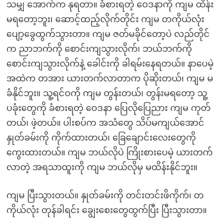
သမျှ အောက်က နုရတာ။ ခံစားရတဲ့ ဝေဒနာကို ကျမ ထိန်း
မရတော့ဘူး၊ ဆောင့်ထည့်လိုက်တိုင်း ကျမ တကိုယ်လုံး
ပျော့ခွေထွက်သွားတာ။ ကျမ ဇတ်မခိုင်တော့ပဲ လည်တိုင်
က ညာဘက်ကို စောင်းကျသွားလိုက်၊ ဘယ်ဘက်ကို
စောင်းကျသွားလိုက်နဲ့ ခေါင်းကို ခါရမ်းနေရတယ်။ နာပေမဲ့
အထဲက တအား ယားတက်လာတာက ပိုဆိုးတယ်၊ ကျမ မ
ခံနိုင်ဘူး။ သူ့ရင်ဝကို ကျမ တွန်းတယ်၊ တွန်းမရတော့ သူ့
ပခုံးတွေကို ခံစားရတဲ့ ဝေဒနာ ပြေလိုပြေညား ကျမ ကုတ်
တယ်၊ ဖဲ့တယ်။ ပါးစပ်က အသံတွေ သိပ်မကျယ်အောင်
နှုတ်ခမ်းကို ကိုက်ထားတယ်၊ ခြေချောင်းလေးတွေကို
ကွေးထားတယ်။ ကျမ ဘယ်လိုပဲ ကြိုးစားပေမဲ့ ယားတက်
လာတဲ့ အရသာထူးကို ကျမ ဘယ်လိုမှ မထိန်းနိုင်ဘူး။
ကျမ ပြီးသွားတယ်။ နှုတ်ခမ်းကို တင်းတင်းဖိကိုက်၊ တ
ကိုယ်လုံး တုန်ခါရင်း ချွေးစေးတွေထွက်ပြီး ပြီးသွားတာ။