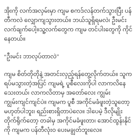
အိုးကို လက်အလှမ်းမှာ ကျမ စကဒ်လန်တက်သွားပြီး ပန်
တီကလဲ လျှောကျသွားတယ်။ ဘယ်သူရှိရမလဲ၊ ဦးမင်း
လက်ချက်ပေါ့။သူ့လက်တွေက ကျမ တင်ပါးတွေကို ကိုင်
နေတယ်။
“ဦးမင်း ဘာလုပ်တာလဲ”
ကျမ စိတ်တိုတိုနဲ့ အတင်းလှည့်ရန်တွေ့လိုက်တယ်။ သူက
ရပ်မသွားတဲ့အပြင် ကျမရဲ့ ပူစီလေးကိုပါ လာကလိနေ
သေးတယ်၊ လာကလိတာမှ အတော်လေး ကျွမ်း
ကျွမ်းကျင်ကျင်ပဲ။ ကျမက ပူစီ အကိုင်မခံဖူးတဲ့သူတော့
မဟုတ်ပါဘူး၊ ရည်းစားရှိတာပဲလေ။ ဒါပေမဲ့ ဒီလိုမျိုး
တိုက်ရိုက်တော့ တခါမှ အကိုင်မခံဖူးတာ၊ အောင်ထွန်းနိုင်
ကို ကျမက ပန်တီလုံးဝ ပေးမချွတ်ဘူးလေ။