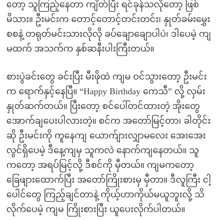
တော့ သူကြည့်နေတာ ကျိတ်ပြီး ရင်ခုန်သလိုတော့ ဖြစ်
မိသား။ ဦးမင်းက တောင့်တောင့်တင်းတင်း၊ နှုတ်ခမ်းမွှေး
စစနဲ့ တရုတ်မင်းသားလိုလို ခပ်ချောချောပါပဲ၊ ဒါပေမဲ့ ကျ
မထက် အသက်က နှစ်ဆနီးပါးကြီးတယ်။
စားပွဲခင်းတွေ ခင်းပြီး မီးဖိုထဲ ကျမ ဝင်သွားတော့ ဦးမင်း
က ရောက်နှင့်နေပြီ။ “Happy Birthday ကေသီ” လို့ လှမ်း
နှုတ်ဆက်တယ်။ ပြီးတော့ စင်ပေါ်တင်ထားတဲ့ အိုးတွေ
အောက်ချပေးပါလားတဲ့။ စင်က အတော်မြင့်တာ၊ ခါတိုင်း
ဆို ဦးမင်းကို ကူနေကျ ယောက်ျားလျှာမလေး အေးအေး
လွင်ရှိပေမဲ့ ဒီနေ့ကျမှ သူကလဲ နောက်ကျနေတယ်။ သူ
ကတော့ အရပ်မြင့်လို့ ဒီစင်ကို မှီတယ်။ ကျမကတော့
ခြေဖျားထောက်ပြီး အတော်ကြိုးစားမှ မှီတာ။ ဒီလူကြီး ငါ့
ပေါင်တွေ ကြည့်ချင်တာနဲ့ ကိုယ့်ဟာကိုယ်မယူဘူးလို့ သိ
လိုက်ပေမဲ့ ကျမ ကြိုးစားပြီး ယူပေးလိုက်ပါတယ်။