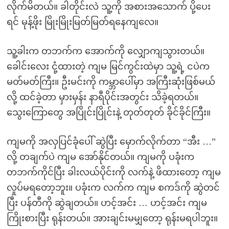
လိုက်မိတယ်။ ခါတိုင်းလဲ သူ့ကို အစားအသောက် ပို့ပေး
ရင် မုန့်ဖိုး မြိုးမြိုးမြတ်မြတ်ရနေကျလေ။
သူ့ခါးက တဘက်က အောက်ကို လျှောကျသွားတယ်။
ခေါင်းလေး ငုံ့ထားတဲ့ ကျမ မြင်ကွင်းထဲမှာ သူ့ရဲ့ ငပဲက
မတ်မတ်ကြီး။ ဦးမင်းကို ကမ္ဘာပေါ်မှာ အကြီးဆုံးဖြစ်မယ်
လို့ ထင်ခဲ့တာ မှားမှန်း နာရီပိုင်းအတွင်း သိခဲ့ရတယ်။
သွေးကြောတွေ အပြိုင်းပြိုင်းနဲ့ တုတ်တုတ် ခိုင်ခိုင်ကြီး။
ကျမကို အလှပြင်ခုံပေါ် ဆွဲပြီး မှောက်လိုက်တာ “အီး …”
လို့ တချက်ပဲ ကျမ အော်နိုင်တယ်။ ကျမကို ပခုံးက
တဘက်ကိုင်ပြီး ခါးလယ်ပိုင်းကို လက်နဲ့ ဖိထားတော့ ကျမ
လှုပ်မရတော့ဘူး။ ပခုံးက လက်က ကျမ စကဒ်ကို ဆွဲတင်
ပြီး ပန်တီကို ဆွဲချတယ်။ ဟင့်အင်း … ဟင့်အင်း ကျမ
ကြိုးစားပြီး ရုန်းတယ်။ အားချင်းမမျှတော့ ရုန်းမရပါဘူး။