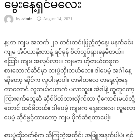
မွေးနေ့ရှင်မလေး
by
admin
August 14, 2021
န့ဟာ ကျမ အသက် ၂၀ တင်းတင်းပြည့်တဲ့နေ့၊ မနက်ခင်း
ကျမ အိပ်ယာနိုးတာနဲ့ ရင်ခုန် စိတ်လှုပ်ရှားနေမိတယ်။
သြော်၊ ကျမ အလုပ်လား။ ကျမက ဟိုတယ်တခုက
စားသောက်ဆိုင်မှာ စားပွဲထိုးတယ်လေ။ ဒါပေမဲ့ အင်္ဂါနေ့
ဆိုတော့ ဆိုင်က လူပါးမှာပါ။ တခါတလေ တနေ့လုံးနေ
တာတောင် လူဆယ်ယောက် မလာဘူး။ အဲဒါနဲ့ တူတူတော့
ကြားရက်တွေဆို ဆိုင်ပိတ်ထားလိုက်တာ ပိုကောင်းမယ်လို့
တောင် ထင်မိတယ်။ ဒါပေမဲ့ ကျမက နေ့စားလေ၊ လူမလာ
ပေမဲ့ ဆိုင်ဖွင့်ထားတော့ ကျမ ပိုက်ဆံရတာပေါ့။
စားပွဲထိုးဝတ်စုံက သိကြတဲ့အတိုင်း အဖြူအနက်ပါပဲ၊ ရင်