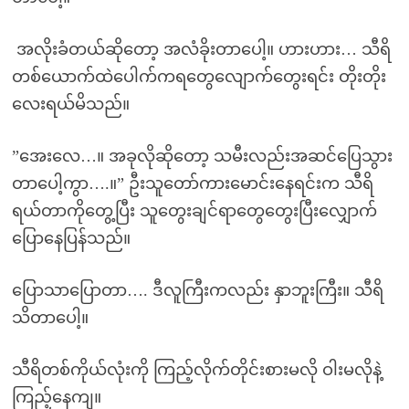
အလိုးခံတယ်ဆိုတော့ အလံခိုးတာပေါ့။ ဟားဟား… သီရိ
တစ်ယောက်ထဲပေါက်ကရတွေလျောက်တွေးရင်း တိုးတိုး
လေးရယ်မိသည်။
”အေးလေ…။ အခုလိုဆိုတော့ သမီးလည်းအဆင်ပြေသွား
တာပေါ့ကွာ….။” ဦးသူတော်ကားမောင်းနေရင်းက သီရိ
ရယ်တာကိုတွေ့ပြီး သူတွေးချင်ရာတွေတွေးပြီးလျှောက်
ပြောနေပြန်သည်။
ပြောသာပြောတာ…. ဒီလူကြီးကလည်း နှာဘူးကြီး။ သီရိ
သိတာပေါ့။
သီရိတစ်ကိုယ်လုံးကို ကြည့်လိုက်တိုင်းစားမလို ဝါးမလိုနဲ့
ကြည့်နေကျ။