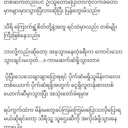
တစ်ဆက်တည်းပင် ဦးသူတော်ပြောတာကိုလက်ခံမိတာ
မှားများမှားသွားပြီလားဆိုပြီး ပြန်တွေးမိသည်။
သီရိ ကြောက်ရွံ့စိတ်တို့နဲ့အတူ ရင်ထဲမှာလည်း တစ်မျိုး
ကြီးဖြစ်နေသည်။
ဘာလို့လည်းဆိုတော့ အခုသွားနေတဲ့ခရီးက ကောင်းသော
သွားချင်းမဟုတ်…။ ကာမဆက်ဆံဖို့သွားတာ။
ပိုပြီးသေသေချာချာပြောရရင် ပိုက်ဆံမရှိသူမိန်းကလေး
တစ်ယောက် ပိုက်ဆံရဖို့အတွက် ငွေရှိလူတန်းစားတစ်
ယောက်ဆီမှာသွားပြီး အသုံးတော်ခံရမှာ။
ရပ်ကွက်ထဲက မိန်းမတွေခပ်ကြမ်းကြမ်းပြောသလိုပြောရ
မယ်ဆိုရင်တော့ သီရိသူ့ သူဌေးဆီကို အလိုးခံဖို့သွားနေ
တာပေါ့။