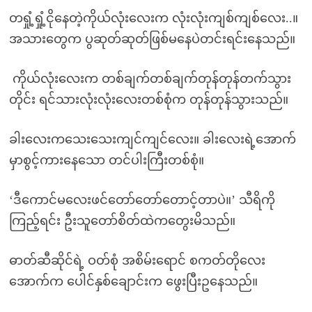
တရှုံ့ရှုံ့ငိုနေတဲ့ကိုယ်လုံးလေးက လုံးလုံးကျစ်ကျစ်လေး..။
အသားတွေက ပွဆုတ်ဆုတ်ဖြစ်မနေပဲတင်းရင်းနေသည်။
ကိုယ်လုံးလေးက တစ်ချက်တစ်ချက်တုန်တုန်တက်သွား
တိုင်း ရင်သားလုံးလုံးလေးတစ်စုံက တုန်တုန်သွားသည်။
ခါးလေးကသေးသေးကျင်ကျင်လေး။ ခါးလေးရဲ့အောက်
မှာစွင့်ကားနေသော တင်ပါးကြီးတစ်စုံ။
‘ဒီကောင်မလေးဖင်တော်တော်တောင့်တာပဲ။’ သီရိကို
ကြည့်ရင်း ဦးသူတော်စိတ်ထဲကတွေးမိသည်။
ဓာတ်ဆီဆိုင်ရဲ့ ဝတ်စုံ အစိမ်းရောင် စကတ်တိုလေး
အောက်က ပေါင်နှစ်ချောင်းက ဖွေးပြီးဥနေသည်။