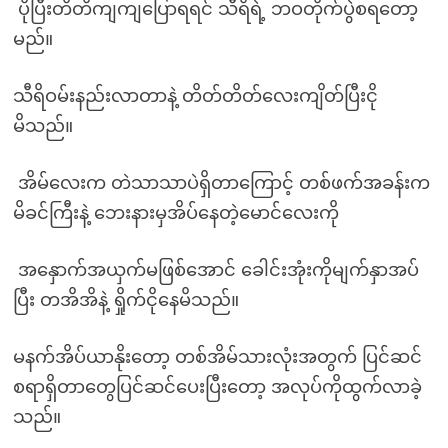
ပိုပြီးတိတိကျကျပြောရရင် သီရိရဲ့ ဘဝတိုက်ပွဲစရတော့
မည်။
သီရိဝမ်းနည်းလာတာနဲ့ တိတ်တိတ်လေးကျိတ်ပြီးငို
မိသည်။
အိမ်လေးက တဲသာသာပဲရှိတာကြောင့် တစ်ဖက်အခန်းက
မိခင်ကြီးနဲ့ ဘေးနားမှအိပ်နေတဲ့မောင်လေးကို
အနှောက်အယှက်မဖြစ်အောင် ခေါင်းအုံးကိုမျက်နှာအပ်
ပြီး တအိအိနဲ့ ရှိုက်ငိုနေမိသည်။
မနက်အိပ်ယာနိုးတော့ တစ်အိမ်သားလုံးအတွက် ပြင်ဆင်
စရာရှိတာတွေပြင်ဆင်ပေးပြီးတော့ အလုပ်ကိုထွက်လာခဲ့
သည်။