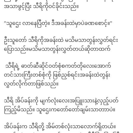
အသာဖွင့်ပြီး သီရိကိုဝင်ခိုင်းသည်။
”သူဌေး လာနေပြီတဲ့။ ဒီအခန်းထဲမှာပဲခဏစောင့်။”
ဦးသူတော် သီရိကိုအခန်းထဲ မသိမသာတွန်းလွှတ်ရင်း
ပြောသည်။မသိမသာတွန်းလွှတ်တယ်ဆိုတာထက်
သီရိရဲ့ ဓာတ်ဆီဆိုင်ဝတ်စုံစကတ်တိုလေးအောက်
တင်သားကြီးတစ်စုံကို ဖြစ်ညှစ်ရင်းအခန်းထဲတွန်း
လွှတ်လိုက်တာဖြစ်သည်။
သီရိ အိပ်ခန်းကို မျက်လုံးလေးအပြူးသားနဲ့လှည့်ပတ်
ကြည့်မိသည်။ သူဌေးကတော်တော်ချမ်းသာတာာပဲ။
အိပ်ခန်းက သီရိတို့ အိမ်တစ်လုံးသာလောက်ရှိတယ်။