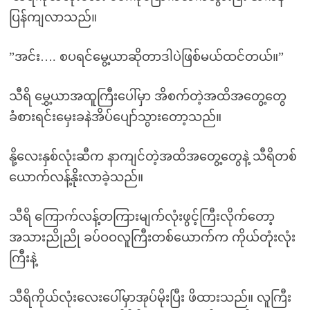
ပြန်ကျလာသည်။
”အင်း…. စပရင်မွေ့ယာဆိုတာဒါပဲဖြစ်မယ်ထင်တယ်။”
သီရိ မွှေ့ယာအထူကြီးပေါ်မှာ အိစက်တဲ့အထိအတွေ့တွေ
ခံစားရင်းမှေးခနဲအိပ်ပျော်သွားတော့သည်။
နို့လေးနှစ်လုံးဆီက နာကျင်တဲ့အထိအတွေ့တွေနဲ့ သီရိတစ်
ယောက်လန့်နိုးလာခဲ့သည်။
သီရိ ကြောက်လန့်တကြားမျက်လုံးဖွင့်ကြီးလိုက်တော့
အသားညိုညို ခပ်ဝဝလူကြီးတစ်ယောက်က ကိုယ်တုံးလုံး
ကြီးနဲ့
သီရိကိုယ်လုံးလေးပေါ်မှာအုပ်မိုးပြီး ဖိထားသည်။ လူကြီး