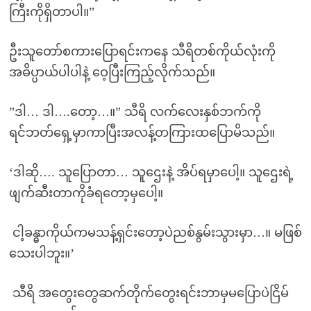
ကြီးကိုရှိတာပါ။”
ဦးသူတော်စကားပြောရင်းကနေ သီရိတစ်ကိုယ်လုံးကို
အဓိပ္ပာယ်ပါပါနဲ့ ဝေ့ပြီးကြည့်လိုက်သည်။
”ဒါ… ဒါ….တော့…။” သီရိ လက်လေးနှစ်ဘက်ကို
ရင်ဘတ်ရှေ့မှာကာပြီးအလန့်တကြားထပြောမိသည်။
‘ဒါဆို…. သူပြောတာ… သူဌေးနဲ့ အိပ်ရမှာပေါ့။ သူဌေးရဲ့
ဖျက်ဆီးတာကိုခံရတော့မှပေါ့။
ငါ့ခန္ဓာကိုယ်ကမသန့်ရှင်းတော့ပဲညစ်နွမ်းသွားမှာ…။ မဖြစ်
သေးပါဘူး။’
သီရိ အတွေးတွေဆက်တိုက်တွေးရင်းဘာမှမပြောပဲငြိမ်