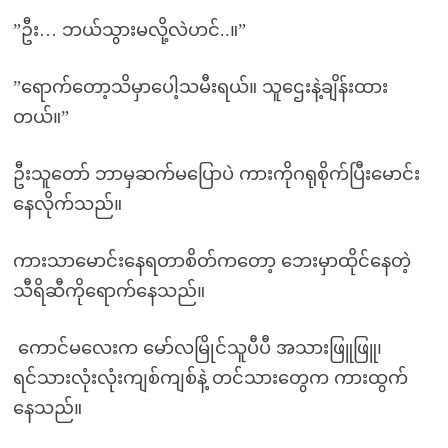
”ဦး… ဘယ်သွားမလို့လဲဟင်..။”
”ရောက်တော့သိမှာပေါ့သမီးရယ်။ သူဌေးနဲ့ချိန်းထား
တယ်။”
ဦးသူတော် ဘာမှဆက်မပြောပဲ ကားကိုဂရုစိုက်ပြီးမောင်း
နေလိုက်သည်။
ကားသာမောင်းနေရတာစိတ်ကတော့ ဘေးမှာထိုင်နေတဲ့
သီရိဆီကိုရောက်နေသည်။
ကောင်မလေးက မော်လမြိုင်သူပီပီ အသားဖြူဖြူ၊
ရင်သားလုံးလုံးကျစ်ကျစ်နဲ့ တင်သားတွေက ကားထွက်
နေသည်။