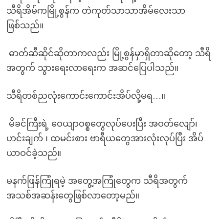
သီရိအိမ်ကမြို့စွန်က တဲကုတ်သာသာအိမ်လေးသာ
ဖြစ်သည်။
ဓာတ်ဆီဆိုင်ဆိုတာကလည်း မြို့စွန်မှာရှိတာဆိုတော့ သီရိ
အတွက် သွားရေးလာရေးက အဆင်ပြေပါသည်။
သီရိတစ်ညလုံးကောင်းကောင်းအိပ်လို့မရ…။
မိခင်ကြီးရဲ့ ဝေယျာဝစ္စတွေလုပ်ပေးပြီး အဝတ်လျော်၊
ဟင်းချက် ၊ ထမင်းစား ဗာရီယတွေအားလုံးလုပ်ပြီး အိပ်
ယာဝင်ခဲ့သည်။
မနက်ဖြန်ကြုံရမဲ့ အတွေ့အကြုံတွေက သီရိအတွက်
အသစ်အဆန်းတွေဖြစ်လာတော့မည်။