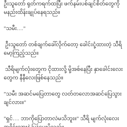
ဦးသူတော် ရုတ်ကရက်ထပြီး ဖက်နမ်းပစ်ချင်စိတ်တွေကို
မနည်းထိန်းချုပ်နေရသည်။
”သမီး….”
ဦးသူတော် တစ်ချက်ခေါ်လိုက်တော့ ခေါင်းငုံ့ထားတဲ့ သီရိ
မော့ကြည့်သည်။
သီရိမျက်လုံးတွေက ငိုထားလို့ မို့အစ်နေပြီး နှာခေါင်းလေး
တွေက နီနီလေးဖြစ်နေသည်။
”သမီး အဆင်မပြေတာတွေ လတ်တလောအဆင်ပြေသွား
ချင်လား။”
”ရှင်…. ဘာကိုပြောတာလဲမသိဘူး။” သီရိ မျက်လုံးလေး