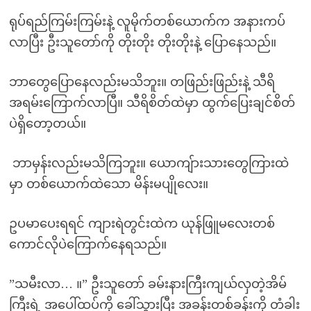
ရုပ်ရည်ကြမ်းကြမ်းနဲ့ လူမိုက်တစ်ယောက်က အနားကပ်
လာပြီး ဦးသူတော်ကို တိုးတိုး တိုးတိုးနဲ့ ပြောနေသည်။
ဘာတွေပြောနေလည်းမသိဘူး။ တဖြည်းဖြည်းနဲ့ သီရိ
အရမ်းကြောက်လာပြီ။ သီရိစိတ်ထဲမှာ ထွက်ပြေးချင်စိတ်
ပဲရှိတော့တယ်။
ဘာမှန်းလည်းမသိကြဘူး။ ယောကျ်ားသားတွေကြားထဲ
မှာ တစ်ယောက်ထဲသော မိန်းမပျိုလေး။
ဥပမာပေးရရင် ကျားရဲတွင်းထဲက ယုန်ဖြူမလေးတစ်
ကောင်လိုပဲကြောက်နေရသည်။
”သမီးလာ… ။” ဦးသူတော် ခမ်းနားကြီးကျယ်လှတဲ့အိမ်
ကြီးရဲ့ အပေါ်ထပ်ကို ခေါ်သွားပြီး အခန်းတစ်ခန်းကို တံခါး