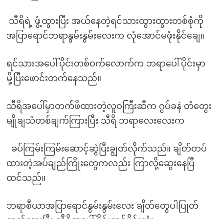
သီရိရဲ့ ဖွံ့ထွားပြီး အယ်နေတဲ့ရင်သားထွားထွားတစ်စုံကို
အပြာရောင်ဘရာနွမ်းနွမ်းလေးက လုံအောင်မဖုံးနိုင်ချေ။
ရင်သားအပေါ်ပိုင်းတစ်ဝက်လောက်က ဘရာပေါ်ပိုင်းမှာ
မို့ပြီးဖောင်းတက်နေသည်။
သီရိအပေါ်မှာတက်ဖိထားတဲ့လူဝကြီးဆီက ဂွပ်ခနဲ တံတွေး
မျိုချသံတစ်ချက်ကြားပြီး သီရိ ဘရာလေးလေးက
ခပ်ကြမ်းကြမ်းဆောင့်ဆွဲပြီးချွတ်လိုက်သည်။ ချိတ်တပ်
ထားတဲ့အပ်ချည်ကြိုးတွေကလည်း ကြာလို့ဆွေးနေပြီ
ထင်သည်။
ဘရာစီယာအပြာရောင်နွမ်းနွမ်းလေး ချိတ်တွေပါပြုတ်