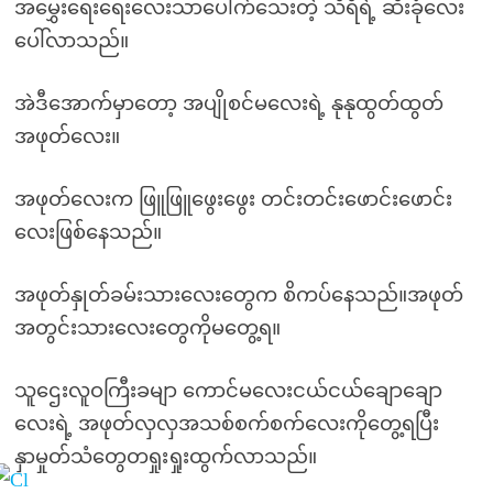
အမွှေးရေးရေးလေးသာပေါက်သေးတဲ့ သီရိရဲ့ ဆီးခုံလေး
ပေါ်လာသည်။
အဲဒီအောက်မှာတော့ အပျိုစင်မလေးရဲ့ နုနုထွတ်ထွတ်
အဖုတ်လေး။
အဖုတ်လေးက ဖြူဖြူဖွေးဖွေး တင်းတင်းဖောင်းဖောင်း
လေးဖြစ်နေသည်။
အဖုတ်နှုတ်ခမ်းသားလေးတွေက စိကပ်နေသည်။အဖုတ်
အတွင်းသားလေးတွေကိုမတွေ့ရ။
သူဌေးလူဝကြီးခမျာ ကောင်မလေးငယ်ငယ်ချောချော
လေးရဲ့ အဖုတ်လှလှအသစ်စက်စက်လေးကိုတွေ့ရပြီး
နှာမှုတ်သံတွေတရှုးရှုးထွက်လာသည်။