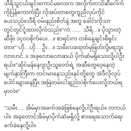
သီရိသူငယ်ချင်းကောင်မလေးက အလိုက်တသိဆီဂေါက်
ကိုပြန်ကောက်ပြီး လိုအပ်တာတွေကူညီလုပ်ကိုင်
ပေးသည်။သီရိ ဝမ်းနည်းစိတ်နဲ့ အတူ ခေါင်းကိုသာ
တွင်တွင်ငုံ့ထားလိုက်သည်။”ကဲ…… သီရိ…။ ပိုသွားတဲ့
ဆီဖိုး ၁၄ဝဝစိုက်ပေး…။ စာရင်းက တစ်နေ့ချင်းစီရှင်း
တာ။”’ဟို…ဟို… ဦး…။ သမီးလခထုတ်မှဖြတ်လို့မရဘူး
လားဟင်..။ အခုလောလောဆယ် ပိုက်ဆံမရှိသေးလို့ပါဦး
ရယ်။”ဆိုင်မန်နေဂျာဦးသူတော်ရဲ့ အဆီတွေဝေ့နေတဲ့
မျက်နှာကြီးက တင်းမာနေသည်။နင်တို့တွေ အဲဒီလိုလုပ်
ပေါင်းများနေပြီ။ အမြဲတမ်းငါချည်းပဲစိုက်ပေးလို့ဘယ်ရ
မှာလဲ။”
”သမီး…. အိမ်မှာအခက်အခဲဖြစ်နေလို့ပါဦးရယ်။ တကယ်
ပါ။ အခုတောင်အိမ်မှာပိုက်ဆံမရှိလို့ စားရေးသောက်ရေး
ခက်ခဲနေလို့ပါ။