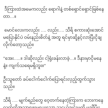
ဒီကြားထဲအမေကလည်း ရောဂါနဲ့ တစ်ရှောင်ရှောင်ဖြစ်နေ
တာ…။
မောင်လေးကလည်း …. လည်း…. သီရိ စကားဆုံးအောင်
မပြောနိုင်ပဲ ဝမ်းနည်းစိတ်နဲ့ အတူ ရင်မှာဆို့နင့်လာပြီးငိုချ
လိုက်တော့သည်။
”အေး…..။ ဒါဆိုလည်း ငါ့ရုံးခန်းလာခဲ့…။ ဒီနားမှာငိုမနေ
နဲ့။ ကျက်သရေမရှိဘူး။”
ဦးသူတော် ခပ်ငေါက်ငေါက်ပြောရင်းလှည့်ထွက်သွား
သည်။
သီရိ …. မျက်ရည်တွေ ဝေ့တက်နေတဲ့ကြားက ဘေးကနေ
လက်ကိုအသာဖေးမပေးသော သူငယ်ချင်းမကို မချိပြုံး