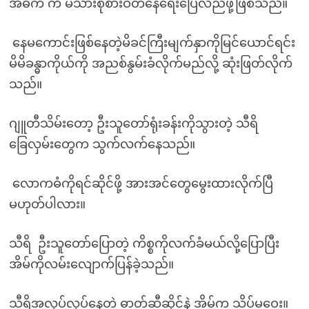
အဓိက က မိသားစုစားဝတ်နေရေးပြေလည်ဖို့ဖြစ်သည်။
နေမကောင်းဖြစ်နေတဲ့မိခင်ကြီးမျက်နှာကိုမြင်ယောင်ရင်း
မိမိခန္ဓာကိုယ်ကို အညစ်နွမ်းခံလိုက်မည်လို့ ဆုံးဖြတ်လိုက်
သည်။
ဂျူတီသိမ်းတော့ ဦးသူတော်ရုံးခန်းကိုသွားတဲ့ သီရိ
ခြေလှမ်းတွေက သွက်လက်နေသည်။
လောကဓံကိုရင်ဆိုင်ဖို့ အားအင်တွေမွေးထားလိုက်ပြီ
မဟုတ်ပါလား။
သီရိ ဦးသူတော်ပြောတဲ့ ကိစ္စကိုလက်ခံမယ်လို့ပြောပြီး
အိမ်ကိုလမ်းလျောက်ပြန်ခဲ့သည်။
သီရိအလုပ်လုပ်နေတဲ့ ဓာတ်ဆီဆိုင်နဲ့ အိမ်က သိပ်မဝေး။