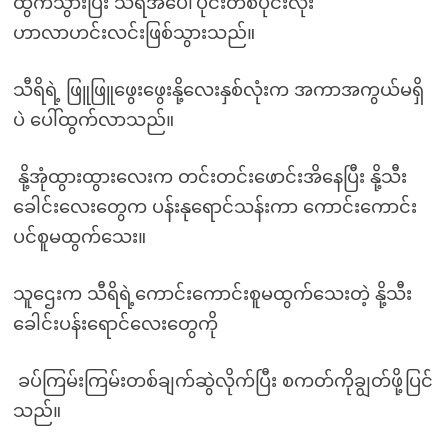
ထွက်သွားပြီး သီရိအပေါ်ပိုင်းတစ်ပိုင်းလုံး
ဟာလာဟင်းလင်းဖြစ်သွားသည်။
သီရိရဲ့ ဖြူဖြူဖွေးဖွေးနို့လေးနှစ်လုံးက အကာအကွယ်မရှိ
ပဲ ပေါ်ထွက်လာသည်။
နို့အုံထွားထွားလေးက တင်းတင်းဖောင်းအိနေပြီး နို့သီး
ခေါင်းလေးတွေက ပန်းနုရောင်သန်းကာ ကောင်းကောင်း
ပင်စူမထွက်သေး။
သူဌေးက သီရိရဲ့ကောင်းကောင်းစူမထွက်သေးတဲ့ နို့သီး
ခေါင်းပန်းရောင်လေးတွေကို
ခပ်ကြမ်းကြမ်းတစ်ချက်ဆွဲလိုက်ပြီး စကတ်ကိုချွတ်ဖို့ပြင်
သည်။