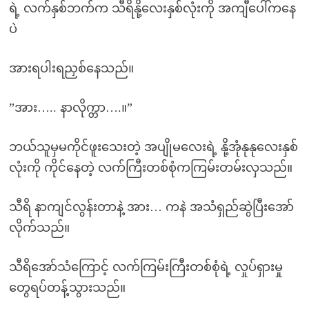
ရဲ့ လက်နှစ်ဘက်က သီရိနို့လေးနှစ်လုံးကို အကျီပေါ်ကနေ
ပဲ
အားရပါးရညှစ်နေသည်။
”အား….. နာလိုက္တာ….။”
ဘယ်သူမှမကိုင်ဖူးသေးတဲ့ အပျိုမလေးရဲ့ နို့အုံနုနုလေးနှစ်
လုံးကို ကိုင်နေတဲ့ လက်ကြီးတစ်စုံကကြမ်းတမ်းလှသည်။
သီရိ နာကျင်လွန်းတာနဲ့ အား… ကနဲ အသံရှည်ဆွဲပြီးအော်
လိုက်သည်။
သီရိအော်သံကြောင့် လက်ကြမ်းကြီးတစ်စုံရဲ့ လှုပ်ရှားမှု
တွေရပ်တန့်သွားသည်။