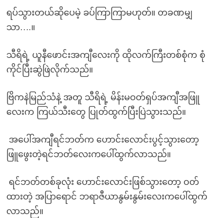
ရပ်သွားတယ်ဆိုပေမဲ့ ခပ်ကြာကြာမဟုတ်။ တခဏမျှ
သာ….။
သီရိရဲ့ ယူနီဖောင်းအကျီလေးကို ထိုလက်ကြီးတစ်စုံက စုံ
ကိုင်ပြီးဆွဲဖြဲလိုက်သည်။
ဗြိကနဲမြည်သံနဲ့ အတူ သီရိရဲ့ မိန်းမဝတ်ရှပ်အကျီအဖြူ
လေးက ကြယ်သီးတွေ ပြုတ်ထွက်ပြီးပြဲသွားသည်။
အပေါ်အကျီရင်ဘတ်က ဟောင်းလောင်းပွင့်သွားတော့
ဖြူဖွေးတဲ့ရင်ဘတ်လေးကပေါ်ထွက်လာသည်။
ရင်ဘတ်တစ်ခုလုံး ဟောင်းလောင်းဖြစ်သွားတော့ ဝတ်
ထားတဲ့ အပြာရောင် ဘရာဇီယာနွမ်းနွမ်းလေးကပေါ်ထွက်
လာသည်။