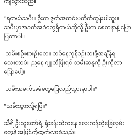
ကျသွားသည်။
”ရတယ်သမီး။ ဦးက ဇွတ်အတင်းမတိုက်တွန်းပါဘူး။
သမီးမှာအခက်အခဲတွေရှိတယ်ဆိုလို့ ဦးက စေတနာနဲ့ ပြော
ပြတာပါ။
သမီးစဉ်းစားဦးလေ။ တစ်နေကုန်စဉ်းစားဖို့အချိန်ရ
သေးတာပဲ။ ညနေ ဂျူတီပြီးရင် သမီးဆန္ဒကို ဦးကိုလာ
ပြောပေါ့။
သမီးအခက်အခဲတွေပြေလည်သွားမှာပါ။”
”သမီးသွားလို့ရပြီ။”
သီရိ ဦးသူတော်ရဲ့ ရုံးခန်းထဲကနေ လေးကန်တဲ့ခြေလှမ်း
တွေနဲ့ အပြင်ကိုထွက်လာခဲ့သည်။