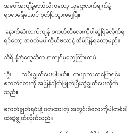
အပေါ်အကျီနဲ့ဘော်လီကတော့ သူဌေးလက်ချက်နဲ့
ရစရာမရှိအောင် စုတ်ပြဲသွားချေပြီ။
နောက်ဆုံးလက်ကျန် စကတ်တိုလေးကိုပါဆွဲဖြဲခံလိုက်ရ
ရင်တော့ အဝတ်မပါကိုယ်ဗလာနဲ့ အိမ်ပြန်ရတော့မည်။
သီရိ နို့အုံတွေဆီက နာကျင်မှုတွေကြားကပဲ …..
”ဦး….. သမီးချွတ်ပေးပါ့မယ်။” ကပျာကယာပြောရင်း
စကတ်လေးကို အမြန်ချိတ်ဖြုတ်ပြီးဆွဲချွတ်ပေးလိုက်
သည်။
စကတ်ချွတ်ရင်းနဲ့ ဝတ်ထားတဲ့ အတွင်းခံလေးကိုပါတစ်ခါ
ထဲဆွဲချွတ်လိုက်သည်။