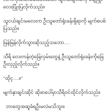
လေးပြုံးပြလိုက်သည်။
သူငယ်ချင်းမလေးက ဦးသူတော်ရုံးခန်းရှိရာကို မျက်စပစ်
ပြသည်။
မြန်မြန်လိုက်သွားဆိုသည့်သဘော….
သီရိ လေးကန်တဲ့ခြေလှမ်းတွေနဲ့ ဦးသူတော်ရုံးခန်းကိုခြေ
ဦးလှည့်လိုက်သည်။
”ထိုင္….။”
မျက်နှာချင်းဆိုင် ဆိုဖာပေါ်မှာသီရိဝင်ထိုင်လိုက်သည်။
ဘာတွေအဆူခံရဦးမလဲမသိဘူး။