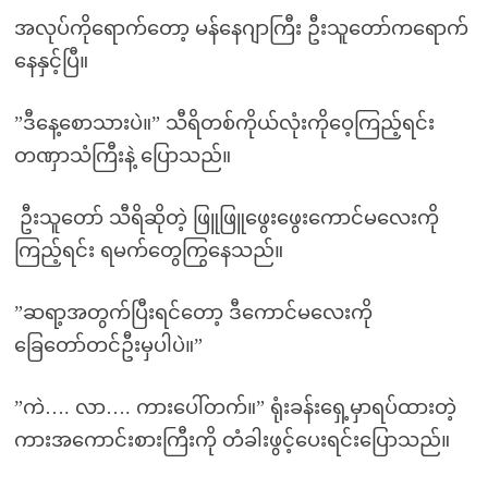
အလုပ်ကိုရောက်တော့ မန်နေဂျာကြီး ဦးသူတော်ကရောက်
နေနှင့်ပြီ။
”ဒီနေ့စောသားပဲ။” သီရိတစ်ကိုယ်လုံးကိုဝေ့ကြည့်ရင်း
တဏှာသံကြီးနဲ့ ပြောသည်။
ဦးသူတော် သီရိဆိုတဲ့ ဖြူဖြူဖွေးဖွေးကောင်မလေးကို
ကြည့်ရင်း ရမက်တွေကြွနေသည်။
”ဆရာ့အတွက်ပြီးရင်တော့ ဒီကောင်မလေးကို
ခြေတော်တင်ဦးမှပါပဲ။”
”ကဲ…. လာ…. ကားပေါ်တက်။” ရုံးခန်းရှေ့မှာရပ်ထားတဲ့
ကားအကောင်းစားကြီးကို တံခါးဖွင့်ပေးရင်းပြောသည်။