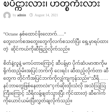
ၿပိဳင္ကားလား၊ ဟတ္စကီးလား
by
admin
August 14, 2021
”Octane နှစ်ထောင်ဖိုးလောက်…..”
တွေးလက်စအတွေးတွေကိုလက်စသတ်ပြီး ရှေ့မှာရပ်ထား
တဲ့ ဆိုင်ကယ်ကိုဆီဖြည့်လိုက်သည်။
စိတ်နဲ့လူနဲ့ မကပ်တာကြောင့် ဆီပန့်မှာ ပိုက်ဆံပမာဏကိုမ
ရိုက်ထည့်မိ။အပြင်ဘက်ကို ငေးရင်း ဆီထည့်လိုက်တာ ဆီ
တွေက တိုင်ကီအပြင်ဘက်ကိုလျှံကျကုန်သည်။”သီရိ……
နင်ဘာတွေဖြစ်နေတာလဲ။”ငှက်ဆိုးထိုးသံလို အသံသြသြ
ကြီးကြောင့် သီရိလန့်ဖျတ်သွားပြီး ကိုင်ထားတဲ့ ဆီဂေါက်
ကိုယောင်ယမ်းပြီးလွှတ်ချလိုက်သည်။