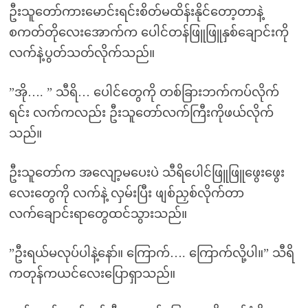
ဦးသူတော်ကားမောင်းရင်းစိတ်မထိန်းနိုင်တော့တာနဲ့
စကတ်တိုလေးအောက်က ပေါင်တန်ဖြူဖြူနှစ်ချောင်းကို
လက်နဲ့ပွတ်သတ်လိုက်သည်။
”အို…. ” သီရိ… ပေါင်တွေကို တစ်ခြားဘက်ကပ်လိုက်
ရင်း လက်ကလည်း ဦးသူတော်လက်ကြီးကိုဖယ်လိုက်
သည်။
ဦးသူတော်က အလျော့မပေးပဲ သီရိပေါင်ဖြူဖြူဖွေးဖွေး
လေးတွေကို လက်နဲ့ လှမ်းပြီး ဖျစ်ညှစ်လိုက်တာ
လက်ချောင်းရာတွေထင်သွားသည်။
”ဦးရယ်မလုပ်ပါနဲ့နော်။ ကြောက်…. ကြောက်လို့ပါ။” သီရိ
ကတုန်ကယင်လေးပြောရှာသည်။