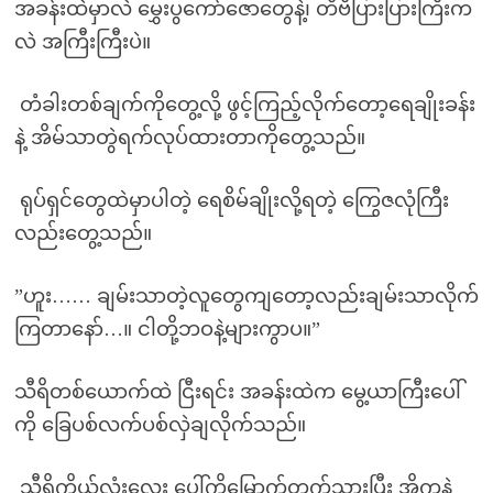
အခန်းထဲမှာလဲ မွှေးပွကော်ဇောတွေနဲ့၊ တီဗီပြားပြားကြီးက
လဲ အကြီးကြီးပဲ။
တံခါးတစ်ချက်ကိုတွေ့လို့ ဖွင့်ကြည့်လိုက်တော့ရေချိုးခန်း
နဲ့ အိမ်သာတွဲရက်လုပ်ထားတာကိုတွေ့သည်။
ရုပ်ရှင်တွေထဲမှာပါတဲ့ ရေစိမ်ချိုးလို့ရတဲ့ ကြွေဇလုံကြီး
လည်းတွေ့သည်။
”ဟူး…… ချမ်းသာတဲ့လူတွေကျတော့လည်းချမ်းသာလိုက်
ကြတာနော်…။ ငါတို့ဘဝနဲ့များကွာပ။”
သီရိတစ်ယောက်ထဲ ငြီးရင်း အခန်းထဲက မွေ့ယာကြီးပေါ်
ကို ခြေပစ်လက်ပစ်လှဲချလိုက်သည်။
သီရိကိုယ်လုံးလေး ပေါ်ကိုမြောက်တက်သွားပြီး အိကနဲ