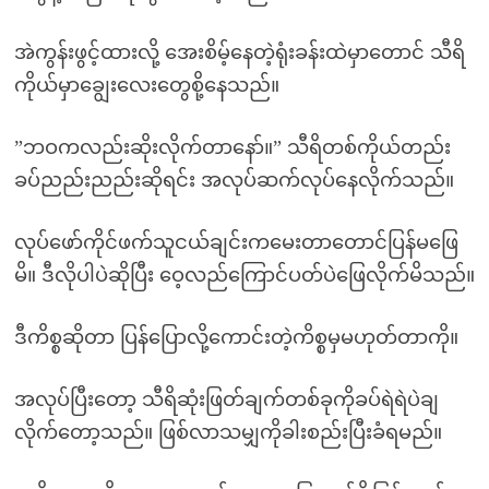
အဲကွန်းဖွင့်ထားလို့ အေးစိမ့်နေတဲ့ရုံးခန်းထဲမှာတောင် သီရိ
ကိုယ်မှာချွေးလေးတွေစို့နေသည်။
”ဘဝကလည်းဆိုးလိုက်တာနော်။” သီရိတစ်ကိုယ်တည်း
ခပ်ညည်းညည်းဆိုရင်း အလုပ်ဆက်လုပ်နေလိုက်သည်။
လုပ်ဖော်ကိုင်ဖက်သူငယ်ချင်းကမေးတာတောင်ပြန်မဖြေ
မိ။ ဒီလိုပါပဲဆိုပြီး ဝေ့လည်ကြောင်ပတ်ပဲဖြေလိုက်မိသည်။
ဒီကိစ္စဆိုတာ ပြန်ပြောလို့ကောင်းတဲ့ကိစ္စမှမဟုတ်တာကို။
အလုပ်ပြီးတော့ သီရိဆုံးဖြတ်ချက်တစ်ခုကိုခပ်ရဲရဲပဲချ
လိုက်တော့သည်။ ဖြစ်လာသမျှကိုခါးစည်းပြီးခံရမည်။