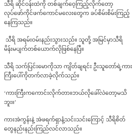
သီရိ ဆိုင်ဝန်းထဲကို တစ်ချက်ဝေ့ကြည့်လိုက်တော့
လုပ်ဖော်ကိုင်ဖက်ကောင်မလေးတွေက ခပ်စိမ်းစိမ်းကြည့်
နေကြသည်။
သီရိ အရမ်းဝမ်းနည်းသွားသည်။ သူတို့ အမြင်မှာသီရိ
မိန်းမပျက်တစ်ယောက်လိုဖြစ်နေပြီ။
သီရိ သက်ပြင်းမောကိုသာ ကျိတ်ချရင်း ဦးသူတော်ရဲ့ကား
ကြီးပေါ်ကိုတက်လာခဲ့လိုက်သည်။
‘ကားကြီးကကောင်းလိုက်တာ။ဘယ်လိုခေါ်လဲတော့မသိ
ဘူး။’
ကားအဲကွန်းနဲ့ အဲဖရက်ရှာနံ့သင်းသင်းကြောင့် သီရိစိတ်
တွေနည်းနည်းကြည်လင်လာသည်။