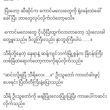
ပြီးတော့ ဆီဆိုင်က ကောင်မလေးတွေကို ရုံးခန်းထဲခေါ်
ခေါ်ပြီး ဘာတွေလုပ်လိုက်လဲတော့မသိ။
ကောင်မလေးတွေ ငိုယိုပြီးထွက်လာတာတော့ သုံးလေးခါ
တွေ့ဖူးသည်။ ဒီလူကြီးလည်း နှာဘူးကြီးပါပဲ……။
သီရိတို့နေတဲ့ နေရာနဲ့ ဆန့်ကျင်ဘက်မြို့စွန်က ခြံဝန်းကြီး
တစ်ခြံထဲရောက်တော့ကားကိုရပ်လိုက်သည်။
”ဆင်းလို့ရပြီ သီရိလေး….။” ဦးသူတော် ကားတံခါးဖွင့်
ပေးရင်း ပြီတီတီကြီးနဲ့ပြောသည်။
သီရိ ဦးသူတော်ကို မချိပြုံးလေးပြုံးပြပြီး ကားပေါ်ကဆင်း
လိုက်သည်။