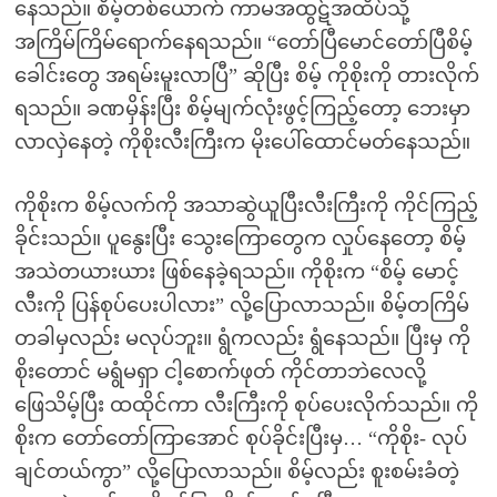
နေသည်။ စိမ့်တစ်ယောက် ကာမအထွဋ်အထိပ်သို့
အကြိမ်ကြိမ်ရောက်နေရသည်။ “တော်ပြီမောင်တော်ပြီစိမ့်
ခေါင်းတွေ အရမ်းမူးလာပြီ” ဆိုပြီး စိမ့် ကိုစိုးကို တားလိုက်
ရသည်။ ခဏမှိန်းပြီး စိမ့်မျက်လုံးဖွင့်ကြည့်တော့ ဘေးမှာ
လာလှဲနေတဲ့ ကိုစိုးလီးကြီးက မိုးပေါ်ထောင်မတ်နေသည်။
ကိုစိုးက စိမ့်လက်ကို အသာဆွဲယူပြီးလီးကြီးကို ကိုင်ကြည့်
ခိုင်းသည်။ ပူနွေးပြီး သွေးကြောတွေက လှုပ်နေတော့ စိမ့်
အသဲတယားယား ဖြစ်နေခဲ့ရသည်။ ကိုစိုးက “စိမ့် မောင့်
လီးကို ပြန်စုပ်ပေးပါလား” လို့ပြောလာသည်။ စိမ့်တကြိမ်
တခါမှလည်း မလုပ်ဘူး။ ရွံကလည်း ရွံနေသည်။ ပြီးမှ ကို
စိုးတောင် မရွံမရှာ ငါ့စောက်ဖုတ် ကိုင်တာဘဲလေလို့
ဖြေသိမ့်ပြီး ထထိုင်ကာ လီးကြီးကို စုပ်ပေးလိုက်သည်။ ကို
စိုးက တော်တော်ကြာအောင် စုပ်ခိုင်းပြီးမှ… “ကိုစိုး- လုပ်
ချင်တယ်ကွာ” လို့ပြောလာသည်။ စိမ့်လည်း စူးစမ်းခံတဲ့