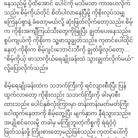
နေသည်မို့ ပိုထိအောင် ပေါင်ကို မသိမသာ ကားပေးလိုက်
သည်။ စိမ့်ကိုယ်တိုင် စိတ်ပါလာနေပြီမို့ ကိုစိုးလုပ်သမျှ
ကြေနပ်စွာနဲ့ ခံတော့မယ်လို့ ဆုံးဖြတ်လိုက်တော့သည်။ စိမ့်
က ကိုစိုးအကျီကြယ်သီးတွေကိုဖြုပြီး ချွတ်ပေးနေသည်။
စွပ်ကျယ်ကို ကိုစိုးက သူ့ဖာသူချွတ်သည်။ ကုတင်ပေါ်ထိုင်
နေတဲ့ ကိုစိုးက စိမ့်ဂျင်းဘောင်းဘီကို ချွတ်ဖို့လုပ်တော့…
“စိမ့်ကိုယ့် ဖာသာကိုယ်ရေချိုးခန်းထဲ သွားချွတ်လိုက်မယ်”
လို့ပြောလိုက်သည်။
စိမ့်ရေချိုးခန်းထဲက သဘက်ကြီးကို ရင်လျားစီးပြီး ပြန်
ထွက်လာတော့ ကိုစိုးလည်း သဘက်ကြီးကို ခါးမှာစီး
ထားသည်။ ပေါင်နှစ်လုံးကြားမှာ တန်းတန်းမတ်မတ်ကြီး
ငေါထွက်နေတာကို စိမ့်တွေ့ပြီး မျက်နှာက နီရဲသွားသည်။
အပျိုစင်လေးမို့ တခါမှ မကြုံဘူးတဲ့ကိစ္စကို ရဲရဲဝံ့ဝံ့
ဖြတ်သန်းဖို့ ကြိုးစားတော့မည်ဖြစ်သည်။ ကုတင်ပေါ်ကို