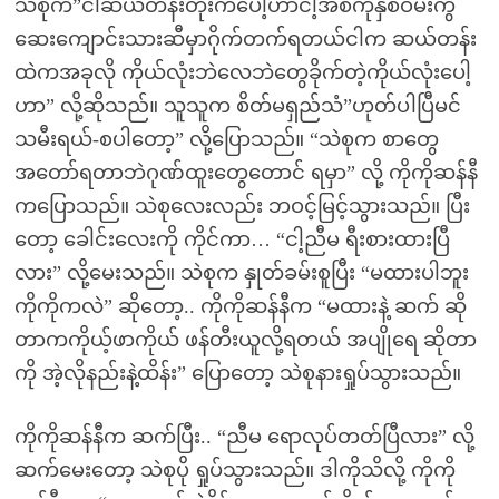
သဲစုက”ငါဆယ်တန်းတုံးကပေါ့ဟာငါ့အစ်ကိုနှစ်ဝမ်းကွဲ
ဆေးကျောင်းသားဆီမှာဂိုက်တက်ရတယ်ငါက ဆယ်တန်း
ထဲကအခုလို ကိုယ်လုံးဘဲလေဘဲတွေခိုက်တဲ့ကိုယ်လုံးပေါ့
ဟာ” လို့ဆိုသည်။ သူသူက စိတ်မရှည်သံ”ဟုတ်ပါပြီမင်
သမီးရယ်-စပါတော့” လို့ပြောသည်။ “သဲစုက စာတွေ
အတော်ရတာဘဲဂုဏ်ထူးတွေတောင် ရမှာ” လို့ ကိုကိုဆန်နီ
ကပြောသည်။ သဲစုလေးလည်း ဘဝင့်မြင့်သွားသည်။ ပြီး
တော့ ခေါင်းလေးကို ကိုင်ကာ… “ငါ့ညီမ ရီးစားထားပြီ
လား” လို့မေးသည်။ သဲစုက နှုတ်ခမ်းစူပြီး “မထားပါဘူး
ကိုကိုကလဲ” ဆိုတော့.. ကိုကိုဆန်နီက “မထားနဲ့ ဆက် ဆို
တာကကိုယ့်ဖာကိုယ် ဖန်တီးယူလို့ရတယ် အပျိုရေ ဆိုတာ
ကို အဲ့လိုနည်းနဲ့ထိန်း” ပြောတော့ သဲစုနားရှုပ်သွားသည်။
ကိုကိုဆန်နီက ဆက်ပြီး.. “ညီမ ရောလုပ်တတ်ပြီလား” လို့
ဆက်မေးတော့ သဲစုပို ရှုပ်သွားသည်။ ဒါကိုသိလို့ ကိုကို