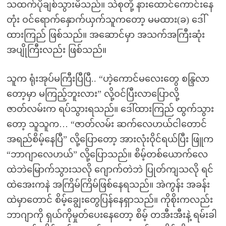
သထက်ပိုချစ်သွားမိသည်။ သဲစုတို့ နားထောင်ကောင်းနေ
တုံး ဝင်ရောက်နှောက်ယှက်သူကတော့ မမထား(ခ) ဒေါ်
ထားကြည် ဖြစ်သည်။ အဆောင်မှာ အသက်အကြီးဆုံး
အပျိုကြီးလည်း ဖြစ်သည်။
သူက ရုံးအုပ်မကြီးပြီပြီ.. “ဟဲ့ကောင်မလေးတွေ စန္ဒြလာ
တော့မှာ မကြည့်ဘူးလား” လို့ဝင်ပြီးလာပြောလို့
ဇာတ်လမ်းက ရပ်သွားရသည်။ ဒေါ်ထားကြည် ထွက်သွား
တော့ သူသူက… “ဇာတ်လမ်း ဆက်လေဟယ်ငါတောင်
အရည်စိမ့်နေပြီ” လို့ပြောတော့ အားလုံးဝိုင်ရယ်ပြီး ဖြူက
“ဘာဂျာလေဟယ်” လို့ပြောသည်။ စိမ့်တစ်ယောက်လေ
ထဲဘဲမြောက်သွားသလို ဂျောက်တဲဘဲ ပြုတ်ကျသလို ရင်
ထဲအေးကနဲ အကြိမ်ကြိမ်ဖြစ်နေရသည်။ အဲကွန်း အခန်း
ထဲမှာတောင် စိမ့်ချွေးတွေပြန်နေရှာသည်။ ကိုစိုးကလည်း
ဘာဂျာကို ရှယ်ကိုမှုတ်ပေးနေတော့ စိမ့် တအီးအီးနဲ့ ရမ်းခါ