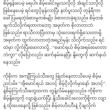
စိမ့်ရုန်းပေမဲ့ မရပါ။ စိမ့်ခေါင်းမူးသလိုလို အံချင်သလိုလို
ဖြစ်နေပေမဲ့ ရင်တွေပိုခုန်လာပြီး နတ်ပူးသလို တုန်ရီကာ
ဖေါ်ပြမရတဲ့ခံစားမှုတစ်မျိုး ခံစားလာခဲ့ရသည်။ စိမ့်တစ်
ချက်သိလိုက်ရတာကတော့ အဖုတ်က စိုလာတာဘဲ
ဖြစ်သည်။ ရာသီလာပြီးတာမှ သုံးလေးရက်ရှိသေးတာမို့
အဖုတ်က ထွက်လာတာတဲ့အရည်မှန်း သိလိုက်သည်။ ရင်
ထဲမှာ လှိုက်ပြီးမောလာလို့.. “မောင်ရယ် စိမ့်အရမ်းမောတာ
ဘဲကွာ” လိုပြောလည်း ဆက်နမ်းနေပြီး နို့တွေကို ဆက်နယ်
နေသည်။
ကိုစိုးက အကျီကြယ်သီးတွေ ဖြုတ်နေတာသိပေမဲ့ စိမ့်မ
ညင်းမိ။ “အိုမောင်ရယ် အဟင့် စိမ့်ငိုလိုက်မှာနော် အဟင့်”.
နဲ့စိမ့်ကြက်သီးတွေထကာ တွန့်လိမ်နေရှာသည်။ ကိုစိုးက
စိမ့်နို့တွေကို လျာနဲ့ယက်ပြီး နို့သီးခေါင်းလေးကိုစို့ကာ လျာ
နဲ့ ထိုးပေးနေလို့ ဖြစ်သည်။ စိမ့်တဟီးဟီးနဲ့ ငိုချလိုက်