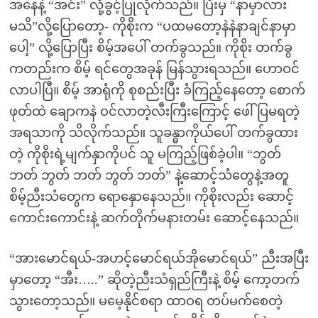
အနေနဲ့ “အင်း” လို့ခွင့်ပြုလိုက်သည်။ ပြီးမှ “နာမှာလား
မသိ”လို့ပြောတော့- ကိုစိုးက “ပထမတော့နဲနဲနာချင်နာမှာ
ပေါ့” လို့ပြောပြီး စိမ့်အပေါ် တက်ခွသည်။ ကိုစိုး တက်ခွ
ကတည်းက စိမ့် ရင်တွေအခုန် မြန်သွားရသည်။ ဟောဝင်
လာပါပြီ။ စိမ့် အာရုံကို စုစည်းပြီး ခံကြည့်နေတော့ စောက်
ဖုတ်ထဲ ချောကနဲ ဝင်လာတဲ့လီးကြီးကြောင့် ဖေါ်ပြမရတဲ့
အရသာကို သိလိုက်သည်။ သူခန္ဓာကိုယ်ပေါ် တက်ခွထား
တဲ့ ကိုစိုးရဲ့မျက်နှာကိုပင် သူ မကြည့်ဖြစ်ခဲ့ပါ။ “ဘွတ်
ဘတ် ဘွတ် ဘတ် ဘွတ် ဘတ်” နဲ့ဆောင့်သံတွေနဲ့အတူ
စိမ့်ညီးသံတွေက ရောနှောနေသည်။ ကိုစိုးလည်း ဆောင့်
ကောင်းကောင်းနဲ့ ဆက်တိုက်မနားတမ်း ဆောင့်နေသည်။
“အားမောင်ရယ်-အဟင့်မောင်ရယ်အိုမောင်ရယ်” ညီးအပြီး
မှာတော့ “အီး…..” ဆိုတဲ့ညီးသံရှည်ကြီးနဲ့ စိမ့် ကော့တက်
သွားတော့သည်။ မမေ့နိုင်စရာ ထာဝရ တပ်မက်စေတဲ့