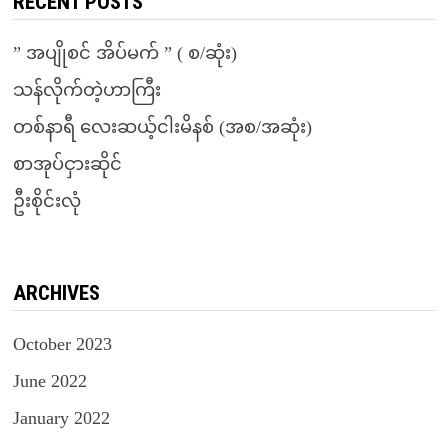
RECENT POSTS
” အပျိုစင် အိပ်မက် ” ( စ/ဆုံး)
သန်လိုက်တဲ့ဟာကြီး
တစ်နာရီ လေးဆယ့်ငါးမိနစ် (အစ/အဆုံး)
စာအုပ်ငှားဆိုင်
ဦးစိုင်းလုံ
ARCHIVES
October 2023
June 2022
January 2022