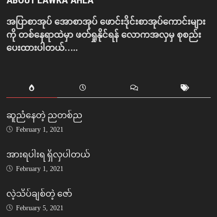
အပြာစာအုပ် အောစာအုပ် ဖောင်းဒိုင်းစာအုပ်ကောင်းများ
ကို တစ်နေရာထဲမှာ ဖတ်ရှုနိုင်ရန် လောကအလှမှ စုစည်း
ပေးထားပါတယ်…..
ဆူညံနေတဲ့ ညတစ်ည
February 1, 2021
အားရပါးရ ရှိလှပါတယ်
February 1, 2021
လဲ့သိပ်ချစ်တဲ့ ဇော်
February 5, 2021