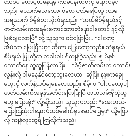
ထာဝရ တောင့်တနေရမဲ့ ကာမပန်းတိုင်ကို ရောက်ခဲ့ရ
သည်။ သောက်လေသောက်လေ ငတ်မပြေတဲ့ ကာမ
အရသာကို စိမ့်ခံစားလိုက်ရသည်။ “ဟယ်မိစိမ့်ရယ်နင့်
ဇာတ်လမ်းကအရမ်းကောင်းတာဘဲနော်ငါတောင် နင့်လို
ဖြစ်ချင်လာပြီ” လို့ သူသူက ဝင်ပြောပြီး.. “ငါတော့
အိမ်သာ ပြေးပြီဟေ့” ဆိုကာ ပြေးတော့သည်။ သဲစုရယ်
စိမ့်ရယ် ဖြူတို့က တဝါးဝါး ရီကျန်ခဲ့သည်။ ၅-မိနစ်
လောက်နေ သူသူပြန်လာပြီး… “စိမ့်ဇာတ်လမ်းက ကောင်း
လွန်းလို့ ငါမနေနိုင်တော့ဘူးလေဟာ” ဆိုပြီး နဖူးကချွေ
တွေကို လက်နဲ့သပ်ချနေလေသည်။ စိမ့်က “ငါကတော့ငါ့
ဇာတ်လမ်းကိုအမှန်အတိုင်းပြောပြီးပြီ ဇာတ်လမ်းရှိတဲ့သူ
တွေ ပြောအုံး” လို့ဆိုသည်။ သူသူကလည်း “အေးဟယ်-
ပြောကြအုံးငါနောက်တစ်ခေါက်မှအဆင်ပြေမှာ” လို့ပြော
လို့ ကျန်လူတွေရီ ကြလိုက်သည်။