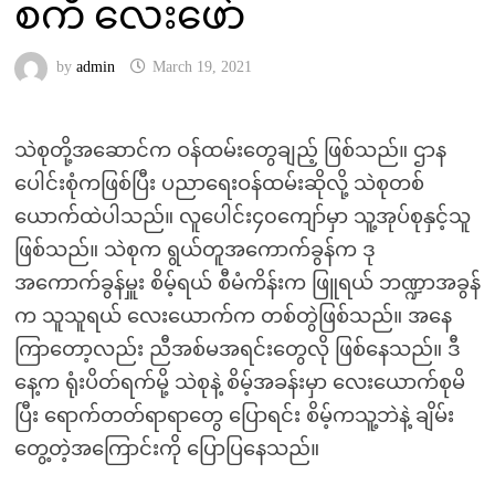
စကီ လေးဖော်
by
admin
March 19, 2021
သဲစုတို့အဆောင်က ဝန်ထမ်းတွေချည့် ဖြစ်သည်။ ဌာန
ပေါင်းစုံကဖြစ်ပြီး ပညာရေးဝန်ထမ်းဆိုလို့ သဲစုတစ်
ယောက်ထဲပါသည်။ လူပေါင်း၄၀ကျော်မှာ သူ့အုပ်စုနှင့်သူ
ဖြစ်သည်။ သဲစုက ရွယ်တူအကောက်ခွန်က ဒု
အကောက်ခွန်မှူး စိမ့်ရယ် စီမံကိန်းက ဖြူရယ် ဘဏ္ဍာအခွန်
က သူသူရယ် လေးယောက်က တစ်တွဲဖြစ်သည်။ အနေ
ကြာတော့လည်း ညီအစ်မအရင်းတွေလို ဖြစ်နေသည်။ ဒီ
နေ့က ရုံးပိတ်ရက်မို့ သဲစုနဲ့ စိမ့်အခန်းမှာ လေးယောက်စုမိ
ပြီး ရောက်တတ်ရာရာတွေ ပြောရင်း စိမ့်ကသူ့ဘဲနဲ့ ချိမ်း
တွေ့တဲ့အကြောင်းကို ပြောပြနေသည်။