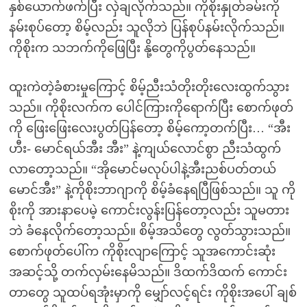
နှစ်ယောက်ဖက်ပြီး လှဲချလိုက်သည်။ ကိုစိုးနှုတ်ခမ်းကို
နမ်းစုပ်တော့ စိမ့်လည်း သူလိုဘဲ ပြန်စုပ်နမ်းလိုက်သည်။
ကိုစိုးက သဘက်ကိုဖြေပြီး နို့တွေကိုပွတ်နေသည်။
ထူးကဲတဲ့ခံစားမှုကြောင့် စိမ့်ညီးသံတိုးတိုးလေးထွက်သွား
သည်။ ကိုစိုးလက်က ပေါင်ကြားကိုရောက်ပြီး စောက်ဖုတ်
ကို ဖြေးဖြေးလေးပွတ်ပြန်တော့ စိမ့်ကော့တက်ပြီး… “အီး
ဟီး- မောင်ရယ်အီး အီး” နဲ့ကျယ်လောင်စွာ ညီးသံထွက်
လာတော့သည်။ “အိုမောင်မလုပ်ပါနဲ့အီးညစ်ပတ်တယ်
မောင်အီး” နဲ့ကိုစိုးဘာဂျာကို စိမ့်ခံနေရပြီဖြစ်သည်။ သူ ကို
စိုးကို အားနာပေမဲ့ ကောင်းလွန်းပြန်တော့လည်း သူမတား
ဘဲ ခံနေလိုက်တော့သည်။ စိမ့်အသိတွေ လွတ်သွားသည်။
စောက်ဖုတ်ပေါ်က ကိုစိုးလျာကြောင့် သူအကောင်းဆုံး
အဆင့်သို့ တက်လှမ်းနေမိသည်။ ဒိထက်ဒိထက် ကောင်း
တာတွေ သူထပ်ရအုံးမှာကို မျှော်လင့်ရင်း ကိုစိုးအပေါ် ချစ်