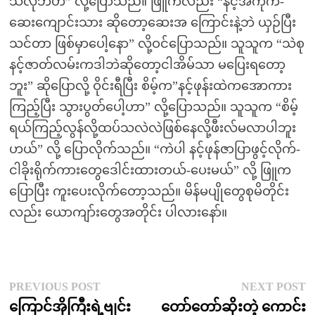
သလိုဘဲဟ” လို့ပြောသည်။ ဖြူကလည်း “နင့်အကိုက-
ဆေးကျောင်းသား ဆိုတော့ဆေးအ ကြောင်းနဲ့ဘဲ ယှဉ်ပြီး
သင်တာ ဖြစ်မှာပေါ့နော” လို့ဝင်ပြောသည်။ သူသူက “သဲစု
နင့်ဇာတ်လမ်းကဒါဘဲဆိုတော့ငါအိမ်သာ မပြေးရတော့
ဘူး” ဆိုပြောလို့ ဝိုင်းရီပြီး စိမ့်က”နင့်ဖုန်းထဲကအောကား
ကြည့်ပြီး သွားပွတ်ပေါ့ဟာ” လို့ပြောသည်။ သူသူက “စိမ့်
ရယ်ကြည့်လွန်လို့ထပ်သလဲလဲဖြစ်နေလို့ဖီးလ်မလာပါဘူး
ဟယ်” လို့ ပြောလိုက်သည်။ “ကဲပါ နင့်ဖုန်ဇာပြာဖွင့်လိုက်-
ငါခိုးရိုက်ကားတွေဒေါင်းထားတယ်-ပေးမယ်” လို့ ဖြူက
ပြောပြီး ကူးပေးလိုက်တော့သည်။ မိန်မပျိုတွေစုမိတိုင်း
လည်း ယောကျာ်းတွေအတိုင်း ပါလားနော်။
Post
Previous
N
PREVIOUS POST
NEXT POST
post:
p
ကြောင်အိုကြီးရဲ့ဗျင်း
တော်တော်ဆိုးတဲ့ ကောင်း