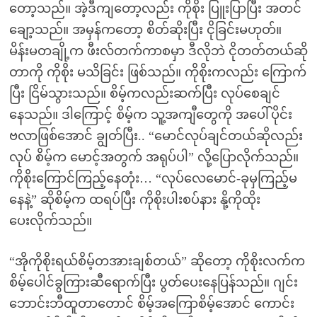
တော့သည်။ အဲ့ဒီကျတော့လည်း ကိုစိုး ပြူးပြာပြီး အတင်
ချော့သည်။ အမှန်ကတော့ စိတ်ဆိုးပြီး ငိုခြင်းမဟုတ်။
မိန်းမတချို့က ဖီးလ်တက်ကာစမှာ ဒီလိုဘဲ ငိုတတ်တယ်ဆို
တာကို ကိုစိုး မသိခြင်း ဖြစ်သည်။ ကိုစိုးကလည်း ကြောက်
ပြီး ငြိမ်သွားသည်။ စိမ့်ကလည်းဆက်ပြီး လုပ်စေချင်
နေသည်။ ဒါကြောင့် စိမ့်က သူ့အကျီတွေကို အပေါ်ပိုင်း
ဗလာဖြစ်အောင် ချွတ်ပြီး.. “မောင်လုပ်ချင်တယ်ဆိုလည်း
လုပ် စိမ့်က မောင့်အတွက် အရုပ်ပါ” လို့ပြောလိုက်သည်။
ကိုစိုးကြောင်ကြည့်နေတုံး… “လုပ်လေမောင်-ခုမှကြည့်မ
နေနဲ့” ဆိုစိမ့်က ထရပ်ပြီး ကိုစိုးပါးစပ်နား နို့ကိုထိုး
ပေးလိုက်သည်။
“အိုကိုစိုးရယ်စိမ့်တအားချစ်တယ်” ဆိုတော့ ကိုစိုးလက်က
စိမ့်ပေါင်ခွကြားဆီရောက်ပြီး ပွတ်ပေးနေပြန်သည်။ ဂျင်း
ဘောင်းဘီထူတာတောင် စိမ့်အကြောစိမ့်အောင် ကောင်း