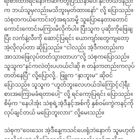
ရီးစားထားရင်နောက်ဆက်တွဲပြဿနာပေါ်နိုင်တယ်ဒီနည်း
က ဘယ်သူမှလည်းမသိဘူးမှတ်ထားနော်” လို့ ပြောသည်။
သဲစုတကယ်ကောင်းတဲ့အရသာမို့ သူပြောနေတာတောင်
ကောင်းကောင်းမကြားမိလိုက်ပါ။ ပြီးသူက ပုဆိုးကိုဖြေချ
ပြီး လက်နဲ့လီးကို ဆောင့်ပြရင်း ယောကျာ်းတွေကျတော့
အဲ့လိုလုပ်တာ ဆိုပြသည်။ “ငါလည်း အဲ့ဒီကတည်းက
အာသာဖြေလုပ်တတ်သွားတာဟ”လို့ သဲစုကပြောသည်။
သူသူက”နင်ကလဲတုံးပဟယ်ငါဆို ၈ တန်းကတည်းကလုပ်
တတ်နေပြီ” လို့ပြောလို့.. ဖြူက “နှာဘူးမ” ဆိုဝင်
ပြောသည်။ သူသူက “ဟူတ်ဘူးလေဟယ်ဒါကြောင့်ငါ့ရီး
စားအကြောမခံရတာပေါ့” လို့ ရင်ကော့ပြရင်း ပြောသည်။
စိမ့်က “နေပါအုံး သဲစုရဲ့အဲ့ဒီနင့်အစ်ကို နှစ်ဝမ်းကွဲကနင့်ကို
လုပ်ချင်တယ် မပြောဘူးလား” လို့မေးသည်။
သဲစုက”ဝေးသေး အဲ့ဒီနေ့ကသင်ပေးရုံဘဲနောက် သူမဟုတ်