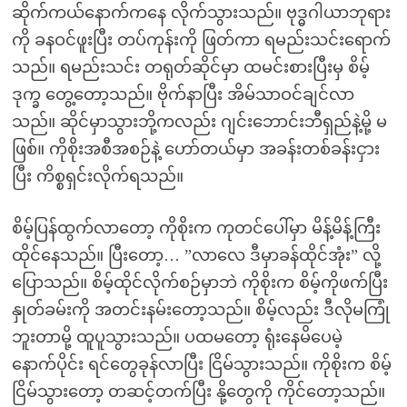
ဆိုက်ကယ်နောက်ကနေ လိုက်သွားသည်။ ဗုဒ္ဓဂါယာဘုရား
ကို ခနဝင်ဖူးပြီး တပ်ကုန်းကို ဖြတ်ကာ ရမည်းသင်းရောက်
သည်။ ရမည်းသင်း တရုတ်ဆိုင်မှာ ထမင်းစားပြီးမှ စိမ့်
ဒုက္ခ တွေ့တော့သည်။ ဗိုက်နာပြီး အိမ်သာဝင်ချင်လာ
သည်။ ဆိုင်မှာသွားဘို့ကလည်း ဂျင်းဘောင်းဘီရှည်နဲ့မို့ မ
ဖြစ်။ ကိုစိုးအစီအစဉ်နဲ့ ဟော်တယ်မှာ အခန်းတစ်ခန်းငှား
ပြီး ကိစ္စရှင်းလိုက်ရသည်။
စိမ့်ပြန်ထွက်လာတော့ ကိုစိုးက ကုတင်ပေါ်မှာ မိန့်မိန့်ကြီး
ထိုင်နေသည်။ ပြီးတော့… ”လာလေ ဒီမှာခန်ထိုင်အုံး” လို့
ပြောသည်။ စိမ့်ထိုင်လိုက်စဉ်မှာဘဲ ကိုစိုးက စိမ့်ကိုဖက်ပြီး
နှုတ်ခမ်းကို အတင်းနမ်းတော့သည်။ စိမ့်လည်း ဒီလိုမကြုံ
ဘူးတာမို့ ထူပူသွားသည်။ ပထမတော့ ရုံးနေမိပေမဲ့
နောက်ပိုင်း ရင်တွေခုန်လာပြီး ငြိမ်သွားသည်။ ကိုစိုးက စိမ့်
ငြိမ်သွားတော့ တဆင့်တက်ပြီး နို့တွေကို ကိုင်တော့သည်။