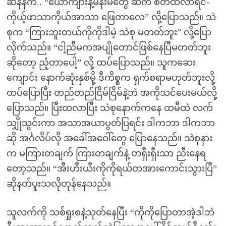
ဆန်နီက.. “ယောကျာ်းနဲ့မိန်းမတွေ ဆက် စိတ်ထလာရင်-
ကိုယ့်ဖာသာကိုယ်အာသာ ဖြေတာလေ” လို့ပြောသည်။ သဲ
စုက “ကြားဘူးတယ်ကိုကိုဒါမဲ့ သဲစု မတတ်ဘူး” လို့ပြော
လိုက်သည်။ “ငါ့ညီမကအပျိုတောင်ဖြစ်နေပြီမတတ်ဘူး
ဆိုတော့ ညံ့တာပေါ့” လို့ ထပ်ပြောသည်။ သူကဆေး
ကျောင်း နောက်ဆုံးနှစ်မို့ ဒီကိစ္စက ရှက်စရာမဟုတ်ဘူးလို့
ထပ်ပြောပြီး တည်တည်ငြိမ်ငြိမ်နဲ့ဘဲ အကိုသင်ပေးမယ်လို့
ပြောသည်။ ပြီးထလာပြီး သဲစုနောက်ကနေ ထမီထဲ လက်
သျှိုသွင်းကာ အသာအယာပွတ်ပြရင်း ဒါကဘာ ဒါကဘာ
ဆို အင်္ဂလိပ်လို အခေါ်အဝေါ်တွေ ပြောနေသည်။ သဲစုနား
က မကြားတချက် ကြားတချက်နဲ့ တရှီးရှီးသာ ညီးနေရ
တော့သည်။ “အီးဟီးယီးကိုကိုရယ်တအားကောင်းသွားပြီ”
ဆိုနတ်ပူးသလိုတုန်နေသည်။
သူလက်ကို သစ်ရှုးစနဲ့သုတ်နေပြီး “ကိုကိုပြောတာအဲ့ဒါဘဲ