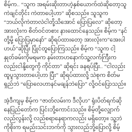
စိမ့်က.. “သူက အရမ်းဆိုးတာဟဲ့နှစ်ယောက်ထဲဆိုတော့သူ
ကဲချင်တိုင်း ကဲတာပေါ့ဟာ” ဆိုစသည်။ သူသူက
“ဘယ်လိုကဲတာလဲငါတို့သိအောင် ပြောပြလေ” ဆိုတော့
အားလုံးက စိတ်ဝင်တစား နားထောင်နေသည်။ စိမ့်က “နင်
တို့မို့ ပြောပြမှာနော်” ဆိုရပ်ထားတော့ အားလုံးက”အေးပါ
ဟယ်”ဆိုပြီး ပြိုင်တူပြောကြသည်။ စိမ့်က “သူက ငါ့
နှုတ်ခမ်းကိုမရမက နမ်းတာဟနောက်သူ့လက်ကြီးက
လည်းငါနို့တွေကို ကိုင်တာ” ဆိုရင်း ခနရပ်ပြီး.. “ငါလည်း
ထူပူသွားတာပေါ့ဟာ ပြီး” ဆိုရပ်ထားလို့ သဲစုက စိတ်မ
ရှည်ဘဲ “ပြောလေဟာနင်မချန်ဘဲပြော” လို့ဝင်ပြောသည်။
အဲ့ဒီကျမှ စိမ့်က “ဇာတ်လမ်းက ဒီလိုဟ” ရုံးပိတ်ရက်ဆို
နေပြည်တော်က ပြင်းဘို့ကောင်းသည်။ စိမ့်တို့လျှောက်
လည်လွန်းလို့ လည်စရာနေရာကလည်း မရှိတော့။ သူ့ဘဲ
ကိုစိုးက ရမည်းသင်းဘက်ကို သွားလည်ဘို့ပြောလို့ စိမ့်