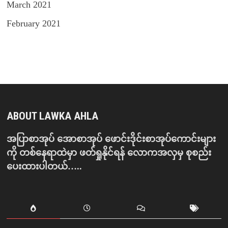
March 2021
February 2021
ABOUT LAWKA AHLA
အပြာစာအုပ် အောစာအုပ် ဖောင်းဒိုင်းစာအုပ်ကောင်းများ
ကို တစ်နေရာထဲမှာ ဖတ်ရှုနိုင်ရန် လောကအလှမှ စုစည်း
ပေးထားပါတယ်…..