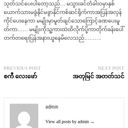
သုတ်သင်ပေးပါတော့သည်… မသွားခင်တံခါးဝမှာနှစ်
ယောက်သားမခွဲနိုင်မခွာနိုင်ကစ်ဆင်ရိုက်ကာအပြန်အလှန်
ကိုင်ပေးနေကာ မမျိုးမှာမူတ်ချင်သောကြောင့်ခဏပေးမူ
တ်ကာ…… မမျိုးကိုသူ့ကားထဲထိလိုက်ပို့ကာတိုက်ခန်းပေါ်
တက်တရေးပြန်အနားယူနေမိလေသည်……….
Post
Previous
N
PREVIOUS POST
NEXT POST
post:
p
စကီ လေးဖော်
အတုမြင် အတတ်သင်
navigation
admin
View all posts by admin →