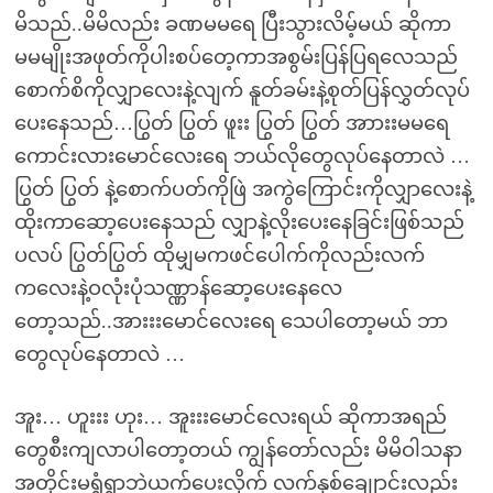
မိသည်..မိမိလည်း ခဏမမရေ ပြီးသွားလိမ့်မယ် ဆိုကာ
မမမျိုးအဖုတ်ကိုပါးစပ်တေ့ကာအစွမ်းပြန်ပြရလေသည်
စောက်စိကိုလျှာလေးနဲ့လျက် နူတ်ခမ်းနဲ့စုတ်ပြန်လွှတ်လုပ်
ပေးနေသည်…ပြွတ် ပြွတ် ဖူးး ပြွတ် ပြွတ် အာားးမမရေ
ကောင်းလားမောင်လေးရေ ဘယ်လိုတွေလုပ်နေတာလဲ …
ပြွတ် ပြွတ် နဲ့စောက်ပတ်ကိုဖြဲ အကွဲကြောင်းကိုလျှာလေးနဲ့
ထိုးကာဆော့ပေးနေသည် လျှာနဲ့လိုးပေးနေခြင်းဖြစ်သည်
ပလပ် ပြွတ်ပြွတ် ထိုမျှမကဖင်ပေါက်ကိုလည်းလက်
ကလေးနဲ့ဝလုံးပုံသဏ္ဏာန်ဆော့ပေးနေလေ
တော့သည်..အားးးမောင်လေးရေ သေပါတော့မယ် ဘာ
တွေလုပ်နေတာလဲ …
အူး… ဟူးးး ဟုး… အူးးးမောင်လေးရယ် ဆိုကာအရည်
တွေစီးကျလာပါတော့တယ် ကျွန်တော်လည်း မိမိဝါသနာ
အတိုင်းမရွံရွာဘဲယက်ပေးလိုက် လက်နှစ်ချေုာင်းလည်း