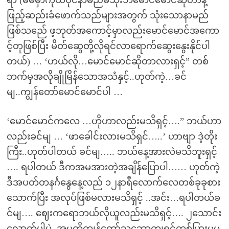
ရာ (မိမိမှာကိုယ်ပိုင်နာမည်မသုံးဘဲမောင်မောင်ဆိုတာနဲ့
ဖြည့်ဆည်းခံဖောက်သည်များအတွက် သုံးသောနာမည်
ဖြစ်သည်ေ ဖ့ဘုတ်အကောင့်မှာလည်းမောင်မောင်အကော
င့်တုဖြစ်ပြီး မိတ်ဆွေတို့လိုရင်လာရောက်ဆွေးနွေးနိုင်ပါ
တယ်) … ‘ဟယ်လို…မောင်မောင်ဆိုတာလားရှင့်” တစ်
ဘက်မှအလိုချိုမြိန်သောအသံနှင့်..ဟုတ်ကဲ့…ခင်
မျ..ကျွန်တော်မောင်မောင်ပါ …
‘မောင်မောင်ကလေ …ဟိုဟာလည်းမသိရှင့်….” ဘယ်ဟာ
လည်းခင်မျ … ‘ဖာခေါင်းလားမသိရှင်…..’ ဟာဗျာ ဒဲ့တိုး
ကြီး..ဟုတ်ပါတယ် ခင်မျ….. ဘယ်နေ့အားလဲမသိဘူးရှင့်
…. ရပါတယ် ဒီကအမအားတဲ့အချိန်ပြောပါ…… ဟုတ်ကဲ့
ဒီအပတ်တနင်္ဂနွေနေ့လည် ၁၂နာရီလောက်လေတစ်ခုခုစား
သောက်ပြီး အလုပ်ဖြစ်မလားမသိရှင့် ..အင်း…ရပါတယ်ခ
င်မျ…. ဈေးကရောဘယ်လိုယူလည်းမသိရှင့်…. ၂သောင်း
လောက်ပါပဲ..အမကိုကျွန်တော်သဘောကျရင်တစ်ပြားမှမ