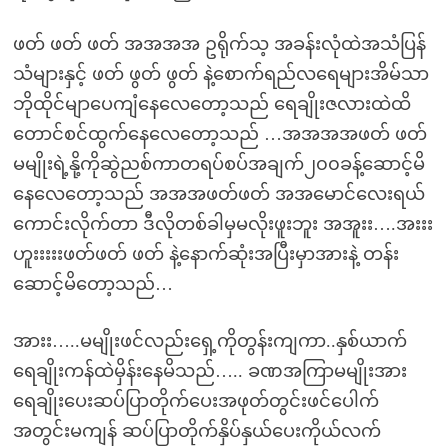
ဖတ် ဖတ် ဖတ် အအအအ ဥရိုက်သ့ အခန်းလုံထဲအသံပြန်
သံများနှင့် ဖတ် ဖွတ် ဖွတ် နဲ့စောက်ရည်လရေများအိမ်သာ
ဘိုထိုင်မျာပေကျံနေလေတော့သည် ရေချိုးဇလားထဲထိ
တောင်စင်ထွက်နေလေတော့သည် …အအအအဖတ် ဖတ်
မမျိုးရဲ့နို့ကိုဆွဲညစ်ကာတရပ်စပ်အချက်၂၀၀ခန့်ဆောင့်မိ
နေလေတော့သည် အအအဖတ်ဖတ် အအမောင်လေးရယ်
ကောင်းလိုက်တာ ဒီလိုတစ်ခါမှမလိုးဖူးဘူး အအူးး….အးးး
ဟူးးးးးဖတ်ဖတ် ဖတ် နဲ့နောက်ဆုံးအပြီးမှာအားနဲ့ တန်း
ဆောင့်မိတော့သည်…
အားး…..မမျိုးဖင်လည်းရှေ့ကိုတွန်းကျကာ..နှစ်ယာက်
ရေချိုးကန်ထဲမှိန်းနေမိသည်….. ခဏအကြာမမျိုးအား
ရေချိုးပေးဆပ်ပြာတိုက်ပေးအဖုတ်တွင်းဖင်ပေါက်
အတွင်းမကျန် ဆပ်ပြာတိုက်နှိပ်နှယ်ပေးကိုယ်လက်