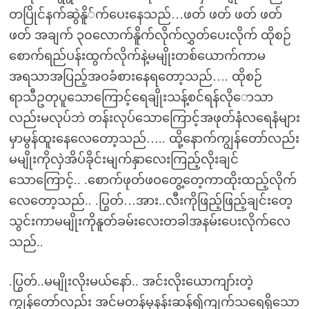
တပြိုင်နက်ဆွဲနိူ်က်ပေးနေသည်…ဖတ် ဖတ် ဖတ် ဖတ်
ဖတ် အချက် ၃၀လောက်နိူက်လိုက်လွှတ်ပေးလိုက် ထိုစဉ်
စောက်ရည်ပန်းထွက်လိုက်နဲ့မမျိုးတစ်ယောက်ကာမ
အရသာအပြည့်အဝခံစားနေရတော့သည်…. ထိုစဉ်
ရာသီဥတုပူသောကြောင့်ရေချိုးသန့်စင်ရန်လိုောသာ
လည်းမလုပ်ဘဲ တန်းလုပ်သောကြောင့်အဖုတ်နံလရေနံများ
မှာမွန်ထူးနေလေတော့သည်….. ထို့နောက်ကျွန်တော်လည်း
မမျိုးကိုလှဲအိပ်ခိုင်းမျက်နှာလေးကြည့်လိုးချင်
သောကြောင့်.. .စောက်ဖုတ်ဖဝတွေ့တေ့ကာထိုးထည့်လိုက်
လေတော့သည်.. .ပြွတ်…အား..လီးကိုဖြည့်ဖြည့်ချင်းတေ့
သွင်းကာမမျိုးကိုနူတ်ခမ်းလေးတခါအနမ်းပေးလိုက်လေ
သည်..
.ပြွတ်..မမျိုးလိုးမယ်နော်.. အင်းလိုးယောကျာ်းတဲ့
ကျွန်တော်လည်း အင်မတန်မှနန်းဆန်၍ကျက်သရေရှိသော