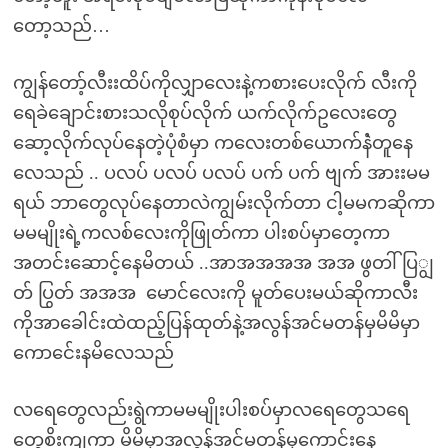
တော့သည်…
ကျွန်တော့်လီးးထိပ်ကိုလျှာလေးနဲ့ကစားပေးလိုက် လီးကို
ရေခဲချောင်းစားသလိုစုပ်လိုက် ယက်လိုက်ဥလေးတွေ
ဆော့လိုက်လုပ်နေတဲ့ပုံစံမှာ ကလေးတစ်ယောက်နဲံတူနေ
လေသည် .. ပလပ် ပလပ် ပလပ် ပက် ပက် ဗျက် အားးမမ
ရယ် ဘာတွေလုပ်နေတာလဲကျွမ်းလိုက်တာ ငါ့မမကဆိုကာ
မမမျိုးရဲ့ကလစ်လေးကိုဖြုတ်ကာ ပါးစပ်မှာတေ့ကာ
အတင်းဆောင့်နေမိတယ် ..အာအအအအ အအ ဖွတါ် ပြျွ
တ် ပြွတ် အအအ မောင်လေးကို မူတ်ပေးမယ်ဆိုကာလီး
ကိုအာခေါင်းထဲထည့်ပြန်ထုတ်နဲ့အလွန်အင်မတန်မှမိမိမှာ
ကောင်ေးနမိလေသည်
လရေတွေလည်းရွဲကာမမမျိုးပါးစပ်မှာလရေတွေသရေ
တွေစိးကျကာ မိမိမှာအလွန်အင်မတန်မှကောင်းနေ