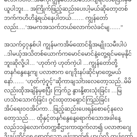
ယူပါဘူး… အကြိုက်ဖြည့်ဆည်းပေးပါ့မယ်ဆိုတော့တစ်
ဘက်ကဟိဟိနဲ့ရယ်နေပါတယ်……. ကျွန်တော်
လည်း….’အမကအသက်ဘယ်လောက်လဲခင်မျ……”
အသက်၄၇နှစ်ပါ ကျွန်မကအိမ်ထောင်ရှိအမျိုးသမီးပါပဲ
..ဒါမယ့်အသိတစ်ယောက်ကမောင်မောင်နဲ့တွေ့ရင်မမေ့နိုင်
ဘူးဆိုလို့ပါ… ‘ဟုတ်ကဲ့ ဟုတ်ကဲ့ပါ …ကျွန်တော်တို့
တနင်္ဂနွေနေ့ကျ ပလာဇာက ဂျေဒိုးနပ်ဆိုင်မှာတွေ့မယ်
နော်…… ‘ဟုတ်ကဲ့၇ှင့်”ဆိုကာချသါားလေတော့သည်..မိမိ
လည်းထိုအချိန်မှစပြီး ကြက်ဥ နွားနို့စားသုံးခြင်း …မြ
ဟင်္သာသောက်ခြင်း ဂွင်းထုတာရှောင်ကြည်ခြင်း
အိပ်ရေး၀၀အိပ်ကာ…ဖြည့်ဆည်းပေးရန်စောင်ေ့နလေ
တော့သည်…. ထိုနှင့်တနင်္ဂနွေနေ့ရောက်သောအခါနေ့
လည်၁၁ခွဲလောက်တက္ကစီဌားကာထွက်လာ၍ ပလာဇာဂျေ
ဒိုးနပ်ဆိုင်ရှေ့ရောက်သော ဖုန်းဆက်၍ ဟယ်လို ကျွန်တော်