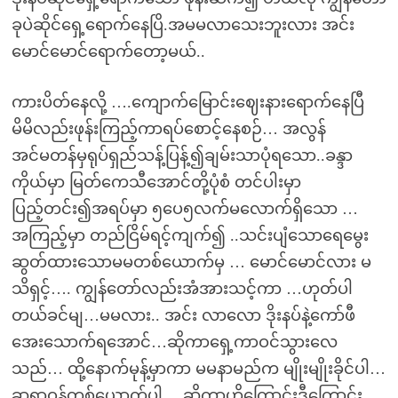
ခုပဲဆိုင်ရှေ့ရောက်နေပြိ.အမမလာသေးဘူးလား အင်း
မောင်မောင်ရောက်တော့မယ်..
ကားပိတ်နေလို့ ….ကျောက်မြောင်းဈေးနားရောက်နေပြီ
မိမိလည်းဖုန်းကြည့်ကာရပ်စောင့်နေစဉ်… အလွန်
အင်မတန်မှရုပ်ရှည်သန့်ပြန့်၍ချမ်းသာပုံရသော..ခန္ဒာ
ကိုယ်မှာ မြတ်ကေသီအောင်တို့ပုံစံ တင်ပါးမှာ
ပြည့်တင်း၍အရပ်မှာ ၅ပေ၅လက်မလောက်ရှိသော …
အကြည့်မှာ တည်ငြိမ်ရင့်ကျက်၍ ..သင်းပျံသောရေမွေး
ဆွတ်ထားသောမမတစ်ယောက်မှ … မောင်မောင်လား မ
သိရှင့်…. ကျွန်တော်လည်းအံအားသင့်ကာ …ဟုတ်ပါ
တယ်ခင်မျ…မမလား.. အင်း လာလော ဒိုးနပ်နဲ့ကော်ဖီ
အေးသောက်ရအောင်…ဆိုကာရှေ့ကာဝင်သွားလေ
သည်… ထို့နောက်မုန့်မှာကာ မမနာမည်က မျိုးမျိုးခိုင်ပါ…
ဆရာဝန်တစ်ယောက်ပါ …ဆိုကာဟိုကြောင်းဒီကြောင်း