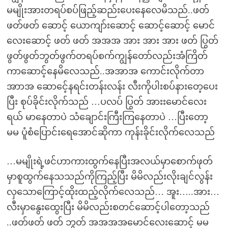
မမျိုးအားတရပ်စပ်ဖြည့်ဆည်းပေးနေလေမိသည်..ဖတ်
ဖတ်ဖတ် ဆောင့် ယောကျာ်းဆောင့် ဆောင့်ဆောင့် မောင်
လေးဆောင့် ဖတ် ဖတ် အအအ အား အား အား ဖတ် ပြွတ်
ဖွတ်ဖွတ်ဘွတ်ဖွက်တရပ်စက်ကျွန်တော်လည်းအံကြိတ်
ကာဆောင့်နေမိလေသည်..အအာအ ကောင်းလိုက်တာ
အာာအ ဆောင်ေ့နရင်းတန်းလန်း လီးကိုပါးစပ်နားတေ့ပေး
ပြီး စုပ်ခိုင်းလိုက်သည် …ပလပ် ပြွတ် အားးမောင်လေး
ရယ် မာနေတာပဲ သံချောင်းကြီးကြနေတာပဲ …ပြီးတော့
မမ ပူံစံပြောင်းရေအောင်ဆိုကာ ကုန်းခိုင်းလိုက်လေသည်
…မမျိုးရဲ့ဖင်ဟာကားထွက်နေပြီးအလယ်မှာစောက်ဖုတ်
မှာစူထွက်နေသသည်ကိုကြည့်ပြီး မိမိလည်းလိုးချင်လွန်း
လှသောကြောင့်ထိုးထည့်လိုက်လေသည်… အူး…..အား…
လီးမှာနွေးထွေးပြီး မိမိလည်းစတင်ဆောင့်ပါတော့သည်
..ဖတ်ဖတ် ဖတ် ဘွတ် အအအအမောင်လေးဆောင့် မမ