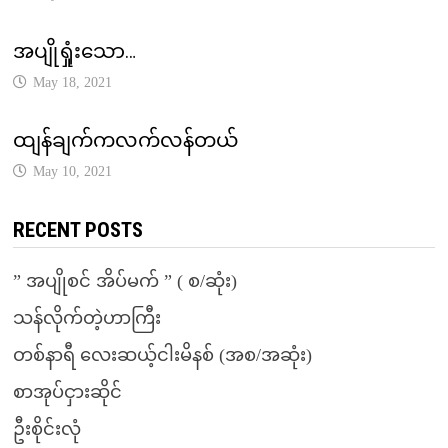
အပျိုရှုံးသော…
May 18, 2021
ထျန်ချက်ကလက်လန်တယ်
May 10, 2021
RECENT POSTS
” အပျိုစင် အိပ်မက် ” ( စ/ဆုံး)
သန်လိုက်တဲ့ဟာကြီး
တစ်နာရီ လေးဆယ့်ငါးမိနစ် (အစ/အဆုံး)
စာအုပ်ငှားဆိုင်
ဦးစိုင်းလုံ