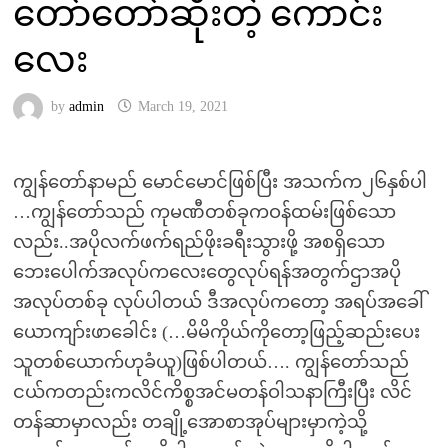
တော်တော်ဆိုးတဲ့ ကောင်း
လေး
by
admin
March 19, 2021
ကျွန်တော်နာမည် မောင်မောင်ဖြစ်ပြီး အသက်က၂၆နှစ်ပါ
…ကျွန်တော်သည် ကုမဏီတစ်ခုကဝန်ထမ်းဖြစ်သော
လည်း..အပိုလက်ဖက်ရည်ဖိုးခရီးသွားဖို့ အစရှိသော
ဘေးပေါက်အလုပ်ကလေးတွေလုပ်ရန်အတွက်ဌာအပို
အလုပ်တစ်ခု လုပ်ပါတယ် ဒီအလုပ်ကတော့ အရပ်အခေါ်
ယောကျာ်းဖာခေါင်း (…မိမိကိုယ်ကိုတော့ဖြည့်ဆည်းပေး
သူတစ်ယောက်ဟုခံယူ)ဖြစ်ပါတယ်…. ကျွန်တော်သည်
ငယ်ကတည်းကလိင်ကိစ္စအင်မတန်ဝါသနာကြီးပြီး လိင်
တန်ဆာမှာလည်း တချို့အောစာအုပ်များမှာကဲ့သို့