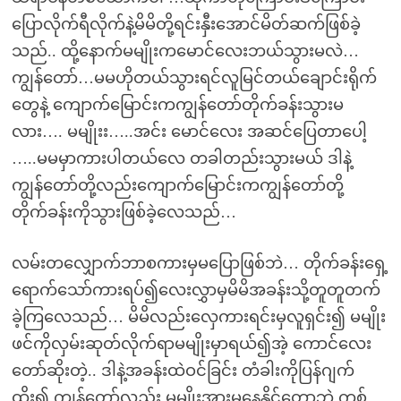
ပြောလိုက်ရီလိုက်နဲ့မိမိတို့ရင်းနှီးအောင်မိတ်ဆက်ဖြစ်ခဲ့
သည်.. ထို့နောက်မမျိုးကမောင်လေးဘယ်သွားမလဲ…
ကျွန်တော်…မမဟိုတယ်သွားရင်လူမြင်တယ်ချောင်းရိုက်
တွေနဲ့ ကျောက်မြောင်းကကျွန်တော်တိုက်ခန်းသွားမ
လား…. မမျိုးး…..အင်း မောင်လေး အဆင်ပြေတာပေါ့
…..မမမှာကားပါတယ်လေ တခါတည်းသွားမယ် ဒါနဲ့
ကျွန်တော်တို့လည်းကျောက်မြောင်းကကျွန်တော်တို့
တိုက်ခန်းကိုသွားဖြစ်ခဲ့လေသည်…
လမ်းတလျှောက်ဘာစကားမှမပြောဖြစ်ဘဲ… တိုက်ခန်းရှေ့
ရောက်သော်ကားရပ်၍လေးလွှာမှမိမိအခန်းသို့တူတူတက်
ခဲ့ကြလေသည်… မိမိလည်းလှေကားရင်းမှလူရှင်း၍ မမျိုး
ဖင်ကိုလှမ်းဆုတ်လိုက်ရာမမျိုးမှာရယ်၍အဲ့ ကောင်လေး
တော်ဆိုးတဲ့.. ဒါနဲ့အခန်းထဲဝင်ခြင်း တံခါးကိုပြန်ဂျက်
ထိုး၍ ကျွန်တော်လည်း မမျိုးအားမနေနိုင်တော့ဘဲ ကစ်