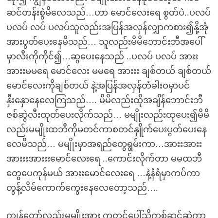
ဆင်တန်းစွဲမိလေသည်…ဟာ မောင်လေးရေ စွတ်ပဲ..ပလပ်
ပလပ် လပ် ပလပ်သူလည်းအပြန်အလှန်လျှာကစား၍နို့အုံ
အားပွတ်ပေးနေမိသည်… သူလည်းမိမိဘောင်းဘီအပေါ်
မှာလီးကိုကိုင်၍…ဆွပေးနေသည် ..ပလပ် ပလပ် အားး
အားးမမရေ မောင်လေး မမရေ အားးး ချစ်တယ် ချစ်တယ်
မောင်လေးကိုချစ်တယ် နဲ့အပြန်အလှန်တံခါးဝမှာပင်
နှီးနှောနေလေကြသည်…. မိမိလည်းထိုအချိန်ဘောင်းဘီ
ဇစ်ဆွဲလီးထုတ်ပေးလိုက်သည်… မမျိုးလည်းထုပေး၍မိမိ
လည်းမမျိုးထဘီကိုမတင်ကာစတင်နှိူက်ပေးပွတ်ပေးနေ
လေမိသည်… မမျိုးမှာအရည်တွေရွမ်းကာ…အားးအားး
အားးးအားးးမောင်လေးရေ ..ကောင်းလိုက်တာ မမထဘီ
တွေပေကုန်မယ် အားးမောင်လေးရေ …နဲ့နံရံမှာကပ်ကာ
တွန့်လိမ်ကောက်ကွေးနေလေတော့သည်….
ကျွန်တော်လည်းမမျိုးအား ကုတင်ပေါ်သို့ကစ်ဆင်ဆွဲကာ