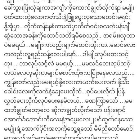
ခေါ်သွားပြီးလှဲချကာအကျီၤကိုကောက်ချွတ်လိုက်ရာ မမျိုး
ဝတ်ထားတဲ့လောကတ်သီးနဲ့ဖြူဖွေးလှသောမတင်းမရင်း
နို့အုံမှာ.. တိုက်တန်းနစ်ကားထဲမှာကိတ်ဝင်းစလတ်ပန်းချီ
ဆွဲသောအခန်းကိုတောင်သတိရမိစေသည်.. အရမ်းးလှတာ
ပဲမမရယ်…မမျိုးကလည်းမျက်စောင်းထိုးကာ..မောင်လေး
ကလည်းလူရည်သန့်လေးပါနော်… ဒါမျိုးလုပ်မစားသင့်
ဘူး… ဘာလုပ်သင့်လဲ မမရယ့်…..မမလင်လေးလုပ်သင့်
တယ်လေဟုဆိုကာမျက်စောင်းထိုးကာပြုံးနေလေသည်….
ကျွန်တော်လည်းမမရယ့်နို့လေးကာယက်ပေးလက် နို့သီး
ခေါင်းလေးကိုလက်နဲ့ချေပေးလိုက် ..စုပ်ပေးလိုက် ပြန်
လွှတ်ပေးလိုက်လုပ်ပေးနေမိတယ်…ခဏကြာသော် …မမ
ထဘီချွတ်တော့လေ ဆိုကာချွတ်လိုက်သော် ပန်းရောင်
အောက်ခံဘောင်းဘီလေးနဲ့အမွှေးလေး၂ပင်ထွက်နေသော
မမျိုးရဲ့အောက်ပိုင်းအလှကိုတွေ့ရသော် မိမ်ညီတော်မောင်
မှာအလွန်အင်မတန်မှထောင်တက်လာပါတော့သည်….