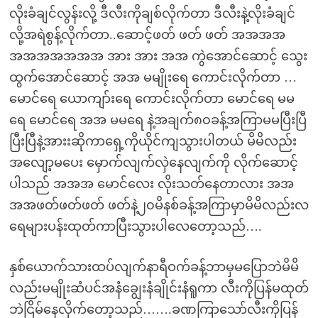
လိုးခံချင်လွန်းလို့ ဒီလီးကိုချစ်လိုက်တာ ဒီလီးနဲ့လိုးခံချင်
လို့အရဲစွန့်လိုက်တာ..ဆောင့်ဖတ် ဖတ် ဖတ် အအအအ
အအအအအအအ အား အား အအ ကွဲအောင်ဆောင့် သွေး
ထွက်အောင်ဆောင့် အအ မမျိုးရေ ကောင်းလိုက်တာ …
မောင်ရေ ယောကျာ်းရေ ကောင်းလိုက်တာ မောင်ရေ မမ
ရေ မောင်ရေ အအ မမရေ နဲ့အချက်၈၀ခန့်အကြာမမပြီးပြီ
ပြီးပြီနဲ့အားးဆိုကာရှေ့ကိုယိုင်ကျသွားပါတယ် မိမိလည်း
အလျော့မပေး မှောက်လျက်လှဲနေလျက်ကို လိုက်ဆောင့်
ပါသည် အအအ မောင်လေး လိုးသတ်နေတာလား အအ
အအဖတ်ဖတ်ဖတ် ဖတ်နဲ့၂၀မိနစ်ခန့်အကြာမှာမိမိလည်းလ
ရေများပန်းထုတ်ကာပြီးသွားပါလေတော့သည်….
နှစ်ယောက်သားထပ်လျက်နာရီဝက်ခန့်ဘာမှမပြောဘဲမိမိ
လည်းမမျိုးဆံပင်အနံချွေးနံချိုင်းနံရူကာ လီးကိုပြန်မထုတ်
ဘဲငြိမ်နေလိုက်တော့သည်…….ခဏကြာသော်လီးကိုပြန်