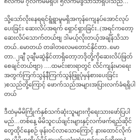
၈လက်မ ၇လက်မမရှိပါ ၅လက်မခွဲသာသာရှိပါသည်…
သို့သော်လိုးနေရရင်ရွံရွာမူမရှိအကုန်ကျေနပ်အောင်လုပ်
ပေးခြင်း ဆေးလိပ်အရက် ရှောင်ရှားခြင်း..(အရင်ကတော့
ဆေးလိပ်သောက်တယ်ဗျ ဒါမယ့်လိုးတယ့်အချိန်သိသာ
တယ်..မောတယ် တခါတလေမတောင်နိုင်တာ..မော
တာ..၂ချီ ၃ချီမဆွဲနိုင်တာရှိတော့ဘဒိုတို့ကိုဆေးလိပ်ဖြတ်
စေချင်တယ်ဗျာ) ….ထမင်းစားရာတွင် လိင်ကျန်းမာရေး
အတွက်ကြက်သွန်နီကြက်သွန်ဖြူပုံမှန်စားပေးခြင်း
)စသည်တို့ကြောင့် ဖောက်သည်အများအပြားလက်ခံရရှိပါ
တယ်
ဒီထဲမှမိမိကြိုက်နှစ်သက်ဆုံးသူများကိုရေးသားဖော်ပြပါ
မည်…တစ်နေ့ မိမိသူငယ်ချင်းများနှင့်လက်ဖက်ရည်ဆိုင်
တွေထိုင်နေစဉ် ဖုန်းဝင်လာသောကြောင့် နားထောင်လိုက်