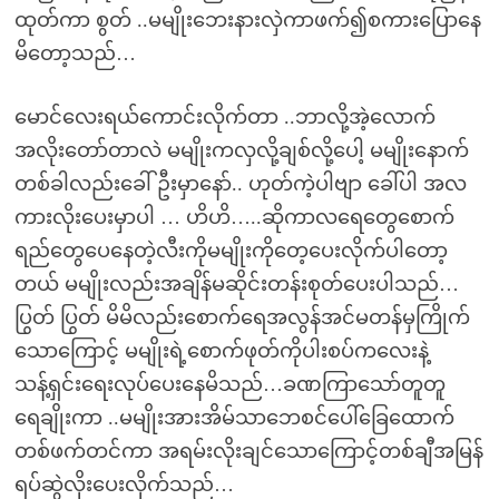
ထုတ်ကာ စွတ် ..မမျိုးဘေးနားလှဲကာဖက်၍စကားပြောနေ
မိတော့သည်…
မောင်လေးရယ်ကောင်းလိုက်တာ ..ဘာလို့အဲ့လောက်
အလိုးတော်တာလဲ မမျိုးကလှလို့ချစ်လို့ပေါ့ မမျိုးနောက်
တစ်ခါလည်းခေါ်ဦးမှာနော်.. ဟုတ်ကဲ့ပါဗျာ ခေါ်ပါ အလ
ကားလိုးပေးမှာပါ … ဟိဟိ…..ဆိုကာလရေတွေစောက်
ရည်တွေပေနေတဲ့လီးကိုမမျိုးကိုတေ့ပေးလိုက်ပါတော့
တယ် မမျိုးလည်းအချိန်မဆိုင်းတန်းစုတ်ပေးပါသည်…
ပြွတ် ပြွတ် မိမိလည်းစောက်ရေအလွန်အင်မတန်မှကြိုက်
သောကြောင့် မမျိုးရဲ့စောက်ဖုတ်ကိုပါးစပ်ကလေးနဲ့
သန့်ရှင်းရေးလုပ်ပေးနေမိသည်…ခဏကြာသော်တူတူ
ရေချိုးကာ ..မမျိုးအားအိမ်သာဘေစင်ပေါ်ခြေထောက်
တစ်ဖက်တင်ကာ အရမ်းလိုးချင်သောကြောင့်တစ်ချီအမြန်
ရပ်ဆွဲလိုးပေးလိုက်သည်…