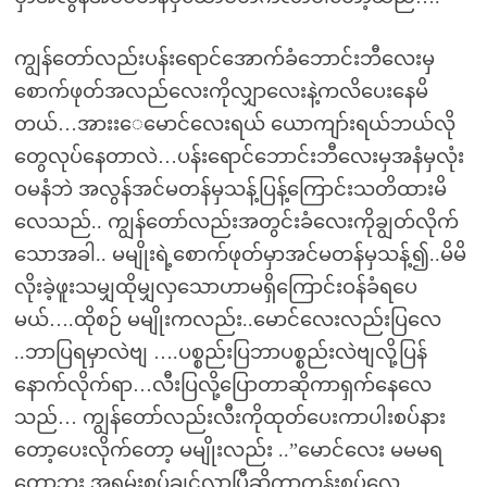
ကျွန်တော်လည်းပန်းရောင်အောက်ခံဘောင်းဘီလေးမှ
စောက်ဖုတ်အလည်လေးကိုလျှာလေးနဲ့ကလိပေးနေမိ
တယ်…အားးေမောင်လေးရယ် ယောကျာ်းရယ်ဘယ်လို
တွေလုပ်နေတာလဲ…ပန်းရောင်ဘောင်းဘီလေးမှအနံမှလုံး
ဝမနံဘဲ အလွန်အင်မတန်မှသန့်ပြန့်ကြောင်းသတိထားမိ
လေသည်.. ကျွန်တော်လည်းအတွင်းခံလေးကိုချွတ်လိုက်
သောအခါ.. မမျိုးရဲ့စောက်ဖုတ်မှာအင်မတန်မှသန့်၍..မိမိ
လိုးခဲ့ဖူးသမျှထိုမျှလှသောဟာမရှိကြောင်းဝန်ခံရပေ
မယ်….ထိုစဉ် မမျိုးကလည်း..မောင်လေးလည်းပြလေ
..ဘာပြရမှာလဲဗျ ….ပစ္စည်းပြဘာပစ္စည်းလဲဗျလို့ပြန်
နောက်လိုက်ရာ…လီးပြလို့ပြောတာဆိုကာရှက်နေလေ
သည်… ကျွန်တော်လည်းလီးကိုထုတ်ပေးကာပါးစပ်နား
တော့ပေးလိုက်တော့ မမျိုးလည်း ..”မောင်လေး မမမရ
တော့ဘူး အရမ်းစုပ်ချင်လာပြီဆိုကာကုန်းစုပ်လေ