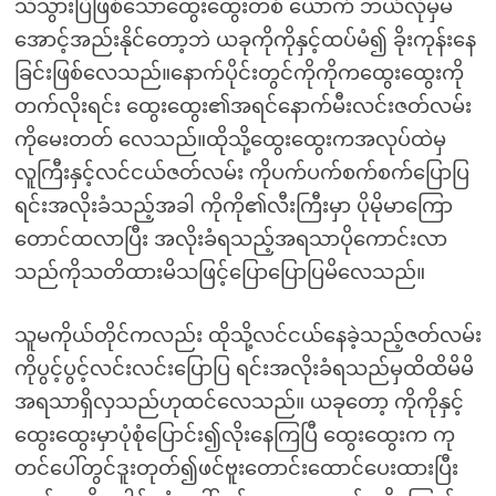
သိသွားပြီဖြစ်သောထွေးထွေးတစ် ယောက် ဘယ်လိုမှမ
အောင့်အည်းနိုင်တော့ဘဲ ယခုကိုကိုနှင့်ထပ်မံ၍ ခိုးကုန်းနေ
ခြင်းဖြစ်လေသည်။နောက်ပိုင်းတွင်ကိုကိုကထွေးထွေးကို
တက်လိုးရင်း ထွေးထွေး၏အရင်နောက်မီးလင်းဇတ်လမ်း
ကိုမေးတတ် လေသည်။ထိုသို့ထွေးထွေးကအလုပ်ထဲမှ
လူကြီးနှင့်လင်ငယ်ဇတ်လမ်း ကိုပက်ပက်စက်စက်ပြောပြ
ရင်းအလိုးခံသည့်အခါ ကိုကို၏လီးကြီးမှာ ပိုမိုမာကြော
တောင်ထလာပြီး အလိုးခံရသည့်အရသာပိုကောင်းလာ
သည်ကိုသတိထားမိသဖြင့်ပြောပြောပြမိလေသည်။
သူမကိုယ်တိုင်ကလည်း ထိုသို့လင်ငယ်နေခဲ့သည့်ဇတ်လမ်း
ကိုပွင့်ပွင့်လင်းလင်းပြောပြ ရင်းအလိုးခံရသည်မှထိထိမိမိ
အရသာရှိလှသည်ဟုထင်လေသည်။ ယခုတော့ ကိုကိုနှင့်
ထွေးထွေးမှာပုံစုံပြောင်း၍လိုးနေကြပြီ ထွေးထွေးက ကု
တင်ပေါ်တွင်ဒူးတုတ်၍ဖင်ဗူးတောင်းထောင်ပေးထားပြီး