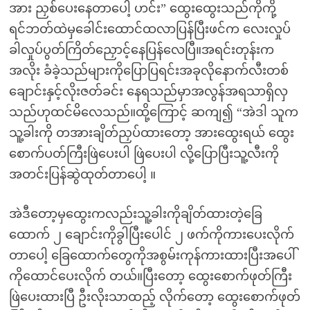
အား ညှစ်ပေးနေတာပေါ့ ဟင်း” ထွေးထွေးသည်ကိုကို့
ရင်ဘတ်ထဲမှခေါင်းထောင်ထလာပြန်ပြီးဖင်က လေးလှုပ်
ခါလှုပ်ပွတ်ကြိတ်ညှောင့်နေပြန်လေပြီ။အရင်းတုန်းက
အလိုး ခံခဲ့သည်များကိုပြောပြရင်းအခုလိုနောက်လီးတစ်
ချောင်းနှင့်လိုးဇတ်ခင်း နေရသည်မှာအလွန်အရသာရှိလှ
သည်ဟုထင်မိလေသည်။ထို့ကြောင့် ဆကျ၍ “အဲဒါ သူက
သူ့ခါးကို တအားချိတ်ညှပ်ထားတော့ အားထွေးရယ် ထွေး
စောက်ပတ်ကြီးဖြဲပေးပါ ဖြဲပေးပါ လို့ပြောပြီးသူ့လီးကို
အတင်းပြန်ဆွဲထုတ်တာပေါ့ ။
အဲဒီတော့မှထွေးကလည်းသူ့ခါးကိုချိတ်ထားတဲ့ခြေ
ထောက် ၂ ချောင်းကိုခွါပြီးပေါင် ၂ ဖက်ကိုကားပေးလိုက်
တာပေါ့ ခြေထောက်တွေကိုအစွမ်းကုန်ကားထားပြီးအပေါ်
ကိုထောင်ပေးလိုက် တယ်။ပြီးတော့ ထွေးစောက်ဖုတ်ကြီး
ဖြဲပေးထားပြီ ဦးလိုးသာထည့် လိုက်တော့ ထွေးစောက်ဖုတ်