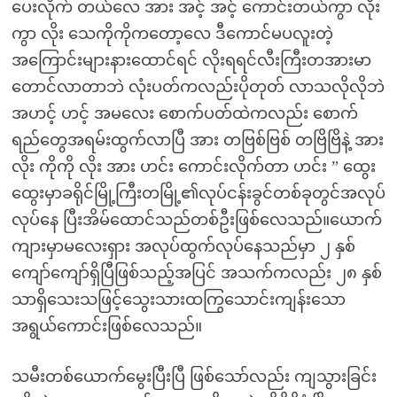
ပေးလိုက် တယ်လေ အား အင့် အင့် ကောင်းတယ်ကွာ လိုး
ကွာ လိုး သေကိုကိုကတော့လေ ဒီကောင်မပလူးတဲ့
အကြောင်းများနားထောင်ရင် လိုးရရင်လီးကြီးတအားမာ
တောင်လာတာဘဲ လုံးပတ်ကလည်းပိုတုတ် လာသလိုလိုဘဲ
အဟင့် ဟင့် အမလေး စောက်ပတ်ထဲကလည်း စောက်
ရည်တွေအရမ်းထွက်လာပြီ အား တဗြစ်ဗြစ် တဗြိဗြိနဲ့ အား
လိုး ကိုကို လိုး အား ဟင်း ကောင်းလိုက်တာ ဟင်း ” ထွေး
ထွေးမှာခရိုင်မြို့ကြီးတမြို့၏လုပ်ငန်းခွင်တစ်ခုတွင်အလုပ်
လုပ်နေ ပြီးအိမ်ထောင်သည်တစ်ဦးဖြစ်လေသည်။ယောက်
ကျားမှာမလေးရှား အလုပ်ထွက်လုပ်နေသည်မှာ ၂ နှစ်
ကျော်ကျော်ရှိပြီဖြစ်သည့်အပြင် အသက်ကလည်း ၂၈ နှစ်
သာရှိသေးသဖြင့်သွေးသားထကြွသောင်းကျန်းသော
အရွယ်ကောင်းဖြစ်လေသည်။
သမီးတစ်ယောက်မွေးပြီးပြီ ဖြစ်သော်လည်း ကျသွားခြင်း