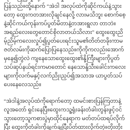
ပြန်သည်။ထို့နောက် “အဲဒါ အလုပ်ထဲကိုဆိုင်ကယ်နဲ့သွား
တော့ ထွေးကတအားလိုချင်နေလို့ လားမသိဘူး စောက်စေ့
နဲ့ဆိုင်ကယ်ကုန်းကပ်ပွတ်မိတာနဲ့တအားရွလာ တာဘဲ။
အရည်လေးတွေတောင်စိုလာတယ်သိလား” ထွေးထွေးညိ
မ့်ညိမ့်ကလေးလှုပ်၍ပွတ်ပေးရင်းသူမ၏တိတ်တခိုးကာမ
ဇတ်လမ်းကိုဆက်ပြောပြနေသည်။ကိုကိုကလည်းအောက်
မှနေ၍တွဲလဲ ကျနေသောထွေးထွေး၏နို့ကြီးများကိုပွတ်
သပ်ဆုပ်နယ်ရင်းကမာတောင် နေသောနို့သီးခေါင်းကလေး
များကိုလက်မနှင့်လက်ညိုးညှပ်၍အသာအ ယာပွတ်သပ်
ပေးနေလေသည်။
“အဲဒါနဲ့အလုပ်ထဲကိုရောက်တော့ ထမင်းစားပြန်ကြတာနဲ့
လူအတော် ရှင်းနေပြီ။ထွေးကသူ့ရုံးခန်းတံခါးတွန်းဖွင့်ဝင်
သွားတော့သူကစားပွဲမှာထိုင်နေရာက မတ်တပ်ထရပ်လိုက်
ပြီး ထွေးကိုတံခါးကိုချက်ချပြီးပိတ်ထားလိုက်တဲ့။တိုးတိုး