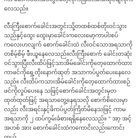
လေသည်။
လီးကြီးစောက်ခေါင်းအတွင်းသို့တထစ်ထစ်တိုးဝင်သွား
သည်နှင့်ထွေး ထွေးမှာခေါင်းကလေးမော့ကာပါးစပ်
ကလေးဟလျက် စောက်ခေါင်းထဲ လီးဝင်သောအရသာကို
တစိမ့်စိမ့် ဖီးယူနေလေသည်။လီးကြီးစောက် ခေါင်းတဆုံး
ဝင်သွားပြီးလီးထိပ်ဖြင့်သာအိမ်ခေါင်းကိုတေ့ထောက်ထား
ကာဖင်ကိုရှေ့တိုးနောက်ဆုတ် အသာကပ်ပွတ်ပေးနေလေ
သည်။ လီးထိပ်ကသားအိမ်ခေါင်းကိုတေ့ထောက်ထားစဉ်
ဖင်ကိုလှုပ်ပေးနေ သဖြင့်စောက်ခေါင်းအတွင်းမှတ
ထုတ်ထုတ်ဖြင့် အရသာတွေ့နေရသလို စောက်စိလေးမှာ
လည်း လီးအရင်းနှင့်ဖိကပ်ပွတ်ကြိတ်မိနေသဖြင့် ကာမ
အရသာကို ၂ ထပ်ကွမ်းခံစားရရှိနေလေသည်။ ” အာ့ အင့်
အဟစ် အား စောက်ခေါင်းထဲကကောငိးလည်းကောင်း
တယ်