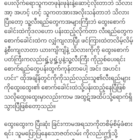
ပေးလိုက်ရောသူကတဖုန်းဖုန်းနဲ့ဆောင့်လိုးတာဘဲ သိလား
အာ့ အဟင့် ဟင့် သူကတအားအလိုးသန်တာဘဲ သိလား
ပြီးတော့ သူ့လီးရည်တွေကအများကြီးဘဲ ထွေးစောက်
ခေါင်းထဲကိုဒလဟော ပန်းထည့်လိုက်တာ လီးရည်တွေက
စောက်ခေါင်းထဲက လျှံကျလာပြီး ဖင်ကြားထဲတလိမ့်လိမ့်
နဲ့စီးကျလာတာ ယားကျိကျိနဲ့ သိလားကိုကို ထွေးစောက်
ပတ်ကြီးကလည်းရှုံ့ပွရှုံ့ပွနဲ့သူ့လီးကြီး ကိုညှစ်ပေးရင်း
စောက်ရည်တွေပန်းထွက်ကုန်တာပေါ့ အင်း အဟင်း
ဟင်း” ထိုအချိန်တွင်ကိုကိုသည်လည်းသူ၏လီးရည်များ
ကိုထွေးထွေး၏ စောက်ခေါင်းထဲသို့ပန်းထည့်နေပြီဖြစ်
သလိုထွေးထွေးမှာလည်းကာမ အထွဋ်အထိပ်သို့ရောက်ရှိ
သွားပြီဖြစ်တော့သည်။
ထွေးထွေးက ပြီးဆုံး ခြင်းကာမအရသာကိုတစိမ့်စိမ့်ခံစား
ရင်း သူမပြောပြနေသောဇတ်လမ်း ကိုလည်းဤသို့