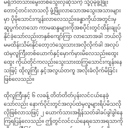
မရှိဘဲတသားမွေးတစ်သွေးလှဆိုသကဲ့ သို့ပိုမိုဖွံ့ဖြိုး
တောင့်တင်းလာသလို ဖွံ့ဖြိုးလာသောအသွေးအသားများ
မှာ ပိုမိုသောင်းကျန်းလာလေသည်။ခန္ဓာကိုယ်အတွင်းမှ
ဆူပွက်လာသော ကာမဆန္ဒများကိုအစပိုင်းတွင်ထိန်းချုပ်
နိုင်ခဲ့သော်လည်းတနှစ်ကျော်ကြာ လာသောအခါ ဘယ်လို
မမထိန်းသိမ်းနိုင်တော့ဘဲသွေးသားအလိုလိုက်ခါ အလုပ်
ထဲမှလူကြီးတစ်ယောက်နှင့်မှောက်မှားမိလေသည်။ထွေး
ထွေး ကိုယ်တိုင်ကလည်းသွေးသားထကြွသောင်းကျန်းနေ
သဖြင့် ထိုလူကြီး နှင့်အလွယ်တကူ အလိုးခံလိုက်မိခြင်း
ဖြစ်လေသည်။
ထိုလူကြီးနှင့် ၆ လခန့် တိတ်တိတ်ပုန်းလင်ငယ်နေခဲ့
သော်လည်း နောက်ပိုင်းတွင်အလုပ်ထဲမှလူများရိပ်မိသလို
လိုဖြစ်လာသဖြင့် ၂ ယောက်သားအရှိန်သတ်ခါခပ်ခွါခွါနေ
ကြရပြန်လေသည်။ ဤတွင်လင်ငယ်နေရသောအရသာကို