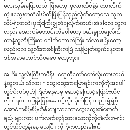
လေးလှမ်းပြောတယ်။ပြီးတော့ကုလားထိုင်နဲ့ခံ ထားလိုက်
တဲ့ ။ထွေးကတံခါးပိတ်ပြီးပြန်လှည့်လိုက်တော့လေ သူက
သိပ်ရဲတာဘဲ။ပုဆိုးကြီးချွတ်ချလိုက်တယ်။အဲဒါလေ သူက
လည်း အောက်ခံဘောင်းဘီမပါတော့ ပုဆိုးချွတ်ချလိုက်
တာနဲ့သူလီးကြီးက ငေါက်တောက်ကြီး သိလား။ပြီးတော့
လည်းလေ သူ့လီးကဒစ်ကြီးကပြဲ လန်ပြုတ်ထွက်နေတာ။
ဒစ်အရာတောင်သိပ်မပေါ်တော့ဘူး။
အဟီး သူ့လီးကြီးကမိန်းမတွေကိုတော်တော်လိုးထားတယ်
နဲ့တူတယ် သိလား ” ထွေးထွေးကပြောရင်းကကိုကိုအပေါ်
တွင်ဖိကပ်ပွတ်ကြိတ်နေရာမှ ဆောင့်ကြောင့်ပြောင်းထိုင်
လိုက်ရင်း တဖြနိးဖြန်းဆောင့်လိုးလိုက်ပြန် သည်။ရွှဲရွှဲစို
အောင်တစိမ့်စိမ့်ယိုစီးကျလာသောထွေးထွေး၏စောက်
ရည် များကား ပက်လက်လှန်ထားသောကိုကို၏လီးအရင်း
တွင်အိုင်ထွန်းနေ လေပြီ ။ကိုကိုကလည်းခါးကို