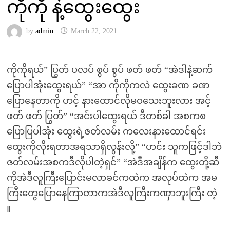
ကိုကို နဲ့ထွေးထွေး
by
admin
March 22, 2021
ကိုကိုရယ်” ပြွတ် ပလပ် စွပ် စွပ် ဖတ် ဖတ် “အဲဒါနဲ့ဆက်
ပြောပါအုံးထွေးရယ်” “အာ ကိုကိုကလဲ ထွေးခဏ ခဏ
ပြောနေတာကို ဟင့် နားထောင်လိုမဝသေးဘူးလား အင့်
ဖတ် ဖတ် ပြွတ်” “အင်းပါထွေးရယ် ဒီတစ်ခါ အစကစ
ပြောပြပါအုံး ထွေးရဲ့ဇတ်လမ်း ကလေးနားထောင်ရင်း
ထွေးကိုလိုးရတာအရသာရှိလွန်းလို့” “ဟင်း သူကဖြင့်ဒါဘဲ
ဇတ်လမ်းအစကဒီလိုပါတဲ့ရှင်” “အဲဒီအချိန်က ထွေးတို့ဆီ
ကိုအဲဒီလူကြီးပြောင်းမလာခင်ကထဲက အလုပ်ထဲက အမ
ကြီးတွေပြောနေကြာတာကအဲဒီလူကြီးကဏှာဘူးကြီး တဲ့
။