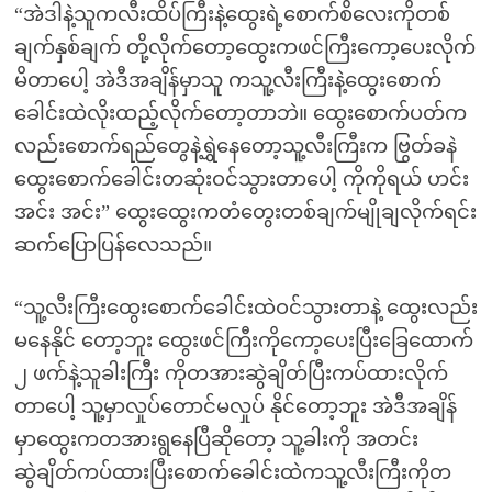
“အဲဒါနဲ့သူကလီးထိပ်ကြီးနဲ့ထွေးရဲ့စောက်စိလေးကိုတစ်
ချက်နှစ်ချက် တို့လိုက်တော့ထွေးကဖင်ကြီးကော့ပေးလိုက်
မိတာပေါ့ အဲဒီအချိန်မှာသူ ကသူ့လီးကြီးနဲ့ထွေးစောက်
ခေါင်းထဲလိုးထည့်လိုက်တော့တာဘဲ။ ထွေးစောက်ပတ်က
လည်းစောက်ရည်တွေနဲ့ရွှဲနေတော့သူ့လီးကြီးက ဗြွတ်ခနဲ
ထွေးစောက်ခေါင်းတဆုံးဝင်သွားတာပေါ့ ကိုကိုရယ် ဟင်း
အင်း အင်း” ထွေးထွေးကတံတွေးတစ်ချက်မျိုချလိုက်ရင်း
ဆက်ပြောပြန်လေသည်။
“သူ့လီးကြီးထွေးစောက်ခေါင်းထဲဝင်သွားတာနဲ့ ထွေးလည်း
မနေနိုင် တော့ဘူး ထွေးဖင်ကြီးကိုကော့ပေးပြီးခြေထောက်
၂ ဖက်နဲ့သူခါးကြီး ကိုတအားဆွဲချိတ်ပြီးကပ်ထားလိုက်
တာပေါ့ သူ့မှာလှုပ်တောင်မလှုပ် နိုင်တော့ဘူး အဲဒီအချိန်
မှာထွေးကတအားရွနေပြီဆိုတော့ သူ့ခါးကို အတင်း
ဆွဲချိတ်ကပ်ထားပြီးစောက်ခေါင်းထဲကသူ့လီးကြီးကိုတ