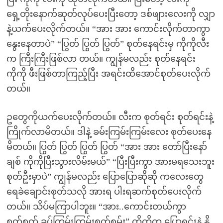
ရှေ့တိုးနောက်ဆုတ်လုပ်ပေးပြီးတော့ ဒစ်ဖျားလေးကို လျှာ
နဲ့ယက်ပေးလိုက်တယ်။ “အား အား ကောင်းလိုက်တာကွာ
နွေးနေတာပဲ” “ပြွတ် ပြွတ် ပြွတ်” စုတ်နေရင်းမှ ကိုကိုလီး
က ကြီးကြီးဖြစ်လာ တယ်။ ကျွန်မလည်း စုတ်နေရင်း
ကိုကို ဖီးဖြစ်တာကြည့်ပြီး အရင်းထိအောင်စုတ်ပေးလိုက်
တယ်။
ဥတွေကိုယက်ပေးလိုက်တယ်။ လီးက စုတ်ရင်း စုတ်ရင်းနဲ့
ကြိုက်လာမိတယ်။ ဒါနဲ့ ခမ်းကြမ်းကြမ်းလေး စုတ်ပေးနေ
မိတယ်။ ပြွတ် ပြွတ် ပြွတ် ပြွတ် “အား အား တော်ပြီးနော်
ချစ် ကိုကိုပြီးသွားလိမ်းမယ်” “ပြီးပြီးကွာ အားမရသေးဘူး
စုတ်ဦးမှာပဲ” ကျွန်မလည်း ပြောပြောဆိုဆို ကလေးတွေ
ရေခဲချောင်းစုတ်သလို အားရ ပါးရဆက်စုတ်ပေးလိုက်
တယ်။ သိပ်မကြာပါဘူး။ “အား..ကောင်းတယ်ကွာ
စုတ်စုတ် ခပ်ကြမ်းကြမ်းစုတ်စမ်း” ကိုကိုက ပြောရင်းနဲ့ နို့