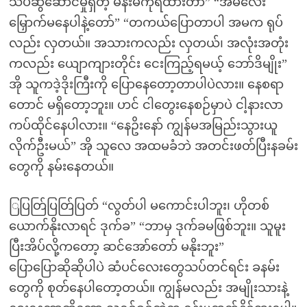
သိပ်ဆွဲဆောင်မှုရှိတဲ့ မိန်းမကိုရထားတာ” “အမလေး
မြှောက်မနေပါနဲ့တော်” “တကယ်ပြောတာပါ အမက ရုပ်
လည်း လှတယ်။ အသားကလည်း လှတယ်၊ အလုံးအတုံး
ကလည်း ယျောကျားတိုင်း ငေးကြည့်ရမယ့် ဘော်ဒိမျိုး”
အို သူကဒဲ့ဒိုးကြီးကို ပြောနေတော့တာပါပဲလား။ နေစရာ
တောင် မရှိတော့ဘူး။ ဟင် ငါတွေးနေစဉ်မှာပဲ ငါ့နားလာ
ကပ်ထိုင်နေပါလား။ “နေဥိးနော် ကျွန်မအမြည်းသွားယူ
လိုက်ဦးမယ်” အို သူလေ အထမခံဘဲ အတင်းဖတ်ပြီးနခမ်း
တွေကို နမ်းနေတယ်။
ြပြတ်ြပြတ်ြပြတ် “လွတ်ပါ မကောင်းပါဘူး၊ ဟိုတစ်
ယောက်နိုးလာရင် ဒုက်ခ” “ဘာမှ ဒုက်ခမဖြစ်ဘူး။ သူမူး
ပြီးအိပ်လို့ကတော့ ဆင်အော်တော် မနိုးဘူး”
ပြောပြောဆိုဆိုပါပဲ ဆံပင်လေးတွေသပ်တင်ရင်း ခနမ်း
တွေကို စုတ်နေပါတော့တယ်။ ကျွန်မလည်း အမျိုးသားနဲ့