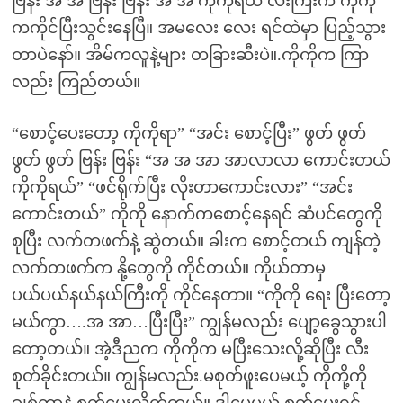
ဗြန်း အ အ ဗြန်း ဗြန်း အ အ ကိုကိုရယ် လီးကြီးက ကိုကို
ကကိုင်ပြီးသွင်းနေပြီ။ အမလေး လေး ရင်ထဲမှာ ပြည့်သွား
တာပဲနော်။ အိမ်ကလူနဲ့များ တခြားဆီးပဲ။.ကိုကိုက ကြာ
လည်း ကြည်တယ်။
“စောင့်ပေးတော့ ကိုကိုရာ” “အင်း စောင့်ပြီး” ဖွတ် ဖွတ်
ဖွတ် ဖွတ် ဗြန်း ဗြန်း “အ အ အာ အာလာလာ ကောင်းတယ်
ကိုကိုရယ်” “ဖင်ရိုက်ပြီး လိုးတာကောင်းလား” “အင်း
ကောင်းတယ်” ကိုကို နောက်ကစောင့်နေရင် ဆံပင်တွေကို
စုပြီး လက်တဖက်နဲ့ ဆွဲတယ်။ ခါးက စောင့်တယ် ကျန်တဲ့
လက်တဖက်က နို့တွေကို ကိုင်တယ်။ ကိုယ်တာမှ
ပယ်ပယ်နယ်နယ်ကြီးကို ကိုင်နေတာ။ “ကိုကို ရေး ပြီးတော့
မယ်ကွာ….အ အာ…ပြီးပြီး” ကျွန်မလည်း ပျော့ခွေသွားပါ
တော့တယ်။ အဲ့ဒီညက ကိုကိုက မပြီးသေးလို့ဆိုပြီး လီး
စုတ်ခိုင်းတယ်။ ကျွန်မလည်း.မစုတ်ဖူးပေမယ့် ကိုကို့ကို