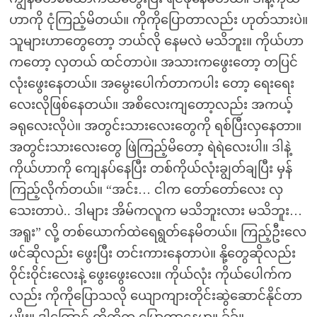
ဟာကို ငုံကြည့်မိတယ်။ ကိုကိုပြောတာလည်း ဟုတ်သားပဲ။
သူများဟာတွေတော့ ဘယ်လို နေမလဲ မသိဘူး။ ကိုယ်ဟာ
ကတော့ လှတယ် ထင်တာပဲ။ အသားကဖွေးတော့ တပြင်
လုံးဖွေးနေတယ်။ အမွေးပေါက်တာကပါး တော့ ရေးရေး
လေးလိုဖြစ်နေတယ်။ အစိလေးကျတော့လည်း အကယ့်
ခရုလေးလိုပဲ။ အတွင်းသားလေးတွေကို ရစ်ပြီးလှနေတာ။
အတွင်းသားလေးတွေ ဖြဲကြည့်မိတော့ ရဲရဲလေးပါ။ ဒါနဲ့
ကိုယ်ဟာကို ကျေနပ်နေပြီး တစ်ကိုယ်လုံးချွတ်ချပြီး မှန်
ကြည့်လိုက်တယ်။ “အင်း… ငါက တော်တော်လေး လှ
သေးတာပဲ.. ဒါများ အိမ်ကလူက မသိဘူးလား မသိဘူး…
အရူး” လို့ တစ်ယောက်ထဲရေရွတ်နေမိတယ်။ ကြည့်ဦးလေ
ဖင်ဆိုလည်း ဖွေးပြီး တင်းကားနေတာပဲ။ နို့တွေဆိုလည်း
ဝိုင်းဝိုင်းလေးနဲ့ ဖွေးဖွေးလေး။ ကိုယ်လုံး ကိုယ်ပေါက်က
လည်း ကိုကိုပြောသလို ယျောကျားတိုင်းဆွဲဆောင်နိုင်တာ