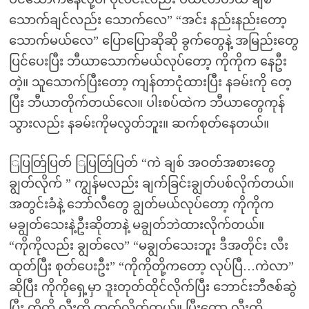
သောက်ချင်လည်း သောက်လေ” “အင်း နည်းနည်းတော့
သောက်မယ်လေ” ပြောပြောဆိုဆို ခွက်တွေနဲ့ အမြည်းတွေ
ပြင်ပေးပြီး ဘီယာသောက်မယ်လုပ်တော့ ကိုကိုက နေဦး
တဲ့။ သူသောက်ပြီးတော့ ကျန်တာငုံထားပြီး နခမ်းကို တေ့
ပြီး ဘီယာတိုက်တယ်လေ။ ပါးစပ်ထဲက ဘီယာတွေကုန်
သွားလည်း နခမ်းကိုမလွတ်ဘူး။ ဆက်စုတ်နေတယ်။
ြပြတ်ြပြတ် ြပြတ်ြပြတ် “ကဲ ချစ် အဝတ်အစားတွေ
ချွတ်လိုက် ” ကျွန်မလည်း ချက်ခြင်းချွတ်ပစ်လိုက်တယ်။
အတွင်းခံနဲ့ ဘော်လီတွေ ချွတ်မယ်လုပ်တော့ ကိုကိုက
မချွတ်သေးနဲ့ဦးဆိုတာနဲ့ မချွတ်ဘဲထားလိုက်တယ်။
“ကိုကိုလည်း ချွတ်လေ” “မချွတ်သေးဘူး ဒီအတိုင်း လီး
ထုတ်ပြီး စုတ်ပေးဦး” “ကိုကိုတို့ကတော့ လုပ်ပြီ…ကဲလာ”
ဆိုပြီး ကိုကိုရှေ့မှာ ဒူးတုတ်ထိုင်လိုက်ပြီး ဘောင်းဘီဇစ်ဆွဲ
ပြီး ကိုကို လီးကို ထုတ်လိုက်တယ်။ ပြီးတော့ လီးကို