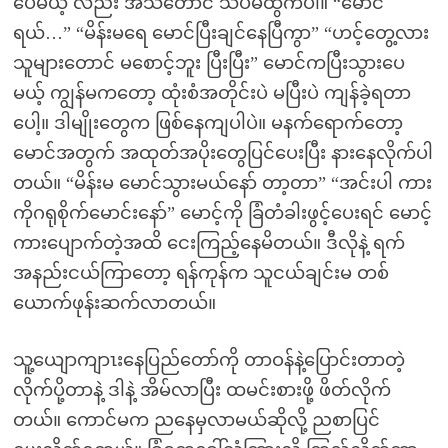
ပေမယ့် လည်း အသံတောင် သိပ်မထွက်ပါ။ “မောင်
ရယ်…” “မိန်းမရေ မောင်ပြီးချင်နေပြီကွာ” “ဟင့်တွေ့လား
သူများတောင် မစောင့်ဘူး ပြီးပြီး” မောင်ကပြီးသွားပေ
မယ့် ကျွန်မကတော့ ထုံးစံအတိုင်းပဲ မပြီးပဲ ကျန်ခဲ့ရတာ
ပေါ့။ ဒါမျိုးတွေက ဖြစ်နေကျပါပဲ။ မနက်ရောက်တော့
မောင်အတွက် အထုတ်အပိုးတွေပြင်ပေးပြီး နားနေလိုက်ပါ
တယ်။ “မိန်းမ မောင်သွားမယ်နော် တာ့တာ” “အင်းပါ ကား
ကိုဂရုစိုက်မောင်းနော်” မောင့်ကို ခြံတံခါးဖွင့်ပေးရင် မောင့်
ကားပျောက်တဲ့အထိ ငေးကြည့်နေမိတယ်။ ဒီလိုနဲ့ ရက်
အနည်းငယ်ကြာတော့ ရန်ကုန်က သူငယ်ချင်းမ တစ်
ယောက်ဖုန်းဆက်လာတယ်။
သူ့ယျောကျာၤးနေပြည်တော်ကို တာဝန်နဲ့ပြောင်းတာတဲ့
လိုက်ပို့တာနဲ့ ဒါနဲ့ အိမ်လာပြီး ထမင်းစားဖို့ ဖိတ်လိုက်
တယ်။ ကောင်မက ညနေမှလာမယ်ဆိုလို့ ညစာပြင်