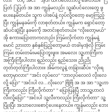
လား” “ဟင့် အင်း” “အဲ့ဒါ ယက်ပေးတာလို့ ခေါ်တယ်။” ြ
ပြတ် ြပြတ် အ အာ ကျွန်မလည်း သူ့ဆံပင်လေးတွေ ဖွ
ပေးနေမိတယ်။ သူက ပါးစပ်နဲ့ လုပ်လို့ဝတော့ မော့ကြည့်
ပြီး ကျွန်မနခမ်းကို လာစုတ်တယ်။ ကျွန်မက ရှောင်တော့
ဆံပင်ဆွဲပြီး နခမ်းကို အတင်းစုတ်တယ်။ “လိုးတော့မယ်”
အို စကားပြောတာကလာည်း ကြမ်းလိုက်တာ ကျွန်မနဲ့
မောင် ညားတာ နှစ်နှစ်ပြည့်တော့မယ် တခါမှအဲ့လို ကြမ်း
ကြမ်း တမ်းတမ်းမပြောဘူးဖူး။ အမလေး သူ့ဟာကြီးက
အကြီးကြီးပါလား ရှည်လည်း ရှည်သေး။ ညိုညို
တုတ်တုတ်ကြီးပါလား။ အိမ်ကလူနဲ့ တခြားဆီပဲ။ “လိုးရ
တော့မှာလား” “အင်း လုပ်လေ” “ဘာလုပ်လေလဲ လိုးလေ
လို့ ပြော” “အင်းပါ လ…လိုးလေ” ဗြိဗြိ အ အ အာ “သူ့ဟာ
ကြီးကလည်း ကြီးလိုက်တာ” ” ပြောပြန်ပြီ ဘာသူ့ဟာလဲ
လီးလို့ပြော” “အင်းပါ သူ့လီးကလည်း ကြီးလိုက်တာ” သူ့
ပြုံးပြီး အသာလေးစောင့်ပေးနေတယ်။ ကျွန်မလည်း ဘေး