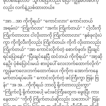
ဖုတ်စီးနေတာပဲ” သူကပြောလည်း ပြော ကျွန်မပါးစပ်ကို
လည်း လက်နဲ့ညစ်ထားတယ်။
“အာ…အာ ကိုကိုရယ်” “ကောင်းလား” ကောင်းတယ်
အရမ်းပဲ” “ကြိုက်လား” “အက်း ကြိုက်တယ်” ” ငါ့လီးကို
ကြိုက်တာလား ငါလိုးတာကို ကြိုက်တာလား” “နှစ်ခုလုံးပဲ
ကွာ ကိုကို့လီးကိုလည်း ကြိုက်တယ်၊ ကိုကိ လိုးတာလည်း
ကြိုက်တယ်” “အာ ကောင်းလိုက်တဲ့ စောက်ဖုတ်၊ ပြီးချင်
ရင်ပြောနော်” “ပြီးချင်နေပြီ ထင်တယ် ကိုကိုရယ်” “အာ့ဆို
နေဥိး ပုံစံပြောင်းမယ် စားပွဲပေါ် လေးဘက်ထောက်လိုက်”
ကျွန်မကလေးဘက်ထောက်ပေး ကိုကိုက အောက်ကနေ
မက်တပ်ရပ်ပေါ်။ ” ကောင်းလိုက်တဲ့ ဖင်ကြီးကွာ ဗြန်း ဗြ
န်း” “အ အ…ကိုကိုရယ် ဘာလို့ ရိုက်တာလည်းကွာ”
“ကြိုက်လို့ ရိုက်တာပေါ့ မင်းဖင်ကြီးတွေက ဖွေးပြီး ကား
နေတာပဲ” “ကိုကို ကြိုက်တယ်ဆိုလည်း သဘောပါ” ဗြန်း