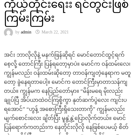
ကိုယ့်တိုင်းရေးး ရင်တွင်းဖြစ်
ကြမ်းကြမ်း
by
admin
March 22, 2021
အင်း ဘာလိုလိုနဲ့ မနက်ဖြန်ဆိုရင် မောင်တောင်ထွင့်ရက်
စေ့လို့ တောင်ကြီး ပြန်ရတော့မှာပဲ။ မောင်က ဝန်ထမ်းလေ၊
ကျွန်မလည်း ဝန်းထမ်းဆိုတော့ တာဝန်ကျတဲ့နေရာက မတူ
တော့ ခွဲနေရတာပေါ့။ မောင်က တောင်ကြီးမှာတာသန်ကျ
တယ်။ ကျွန်မက နေပြည်တော်မှာ။ “မိန်းမရေ မိုးလည်း
ချုပ်ပြီ အိပ်ယာထဲဝင်ကြစို့ကွာ နုတ်ဆက်ပွဲလေး ကျင်းပ
ရအောင်” “ဟွန့် အစောကြီးရှိသေးတာကို” ကျွန်မလည်း
မျက်စောင်းလေး ချိတ်ပြီး မူနွဲ့နွဲ့ပြောလိုက်တယ်။ မောင်
ပြန်ရောက်ကတည်းက နေတိုင်းလိုလို နေဖြစ်ပေမယ့် စိတ်