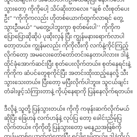
သွားတော့ ကိုကိုပေါ့ သိပ်ဆိုးတာလေ။ “ချစ် လီးစုတ်ပေး
ဦး” “ကိုကိုကလည်း ဟိုတစ်ယောက်ထွက်လာရင် တွေ့
သွားဦးမယ်” “မတွေ့ပါဘူးကွာ စုတ်စမ်းပါ’’ ကိုကိုက
ပြောပြောဆိုဆိုပဲ ပုဆိုးလှန် ပြီး ကျွန်မနားရောက်လာပါ
တော့တယ်။ ကျွန်မလည်း ကိုကိုလီးကို လက်နဲ့ကိုင်ကြည့်
လိုက်တော့ အမလေးတော်တော်တင်းနေတာပါလား။ ဒါနဲ့
ထိုင်ခုံအောက်ဆင်းပြီး စုတ်ပေးလိုက်တယ်။ စုတ်နေရင်းနဲ့
ကိုကိုက ဆံပင်တွေစုကိုင်ပြီး အတင်းထိုးထည့်နေလို့ သီး
သွားသေးတယ်။ ပြီးတော့ မပြီးလိုက်ပါဘူး။ သူငယ်ချင်း
တံခါးဖွင့်သံကြားတာနဲ့ ကိုယ့်နေရာကို ပြန်နေလိုက်ရတယ်။
ဒီလိုနဲ့ သူတို့ ပြန်သွားတယ်။ ကိုကို ကဖုန်းဆက်လိုက်မယ်
ဆိုပြီး ခြေဟန် လက်ဟန်နဲ့ လုပ်ပြ တော့ ခေါင်းညိမ့်ပြ
လိုက်တယ်။ ကိုကိုတို့ ပြန်သွားတော့ မနေ့ညအဖြစ်ကို
ကျွန်မတစ်ယောက်ထဲတွေးပြီး ရင်ဖိုနေမိတယ်။ ဒါနဲ့ကိုယ်