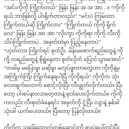
“အင်းကိုကို ကြိုက်တယ်” ဖြန်း ဖြန်း အ အ အာ…။ “ကိုကို
ရယ် ဘာဖြစ်လို့ ပါးရိုက်တာလည်း” “မင်းပဲ ကြမ်းတာ
ကြိုက်တယ်ဆို ကြိုက်လား” “ကြိုက်တယ် ကိုကို ရိုက်
လေ” ဖြန်း ဖြန်း အာ အာ “လိုးကွာ ကိုကိုရာ ကိုကို လီးကို
သိပ်ကြိုက်တာပဲ.. အဖုတ်ထဲမှာ ပြည့်နေတာပဲ”
“ဟုတ်လား ကြိုက်ရင် စုတ်ဦး..မိန်းမစောက်ရည်တွေနဲ့ ကို
ကို့ လရည်တွေနဲ့ စိုရွဲနေတာ စုတ်လိုက် ပြောင်သွားအောင်”
“တခါမှ မပြောဖူး မဆိုဖူး မလုပ်ဖူးတာတွေဟာ ကိုကိုနဲ့မှ
အကြိုက်ကြီး ကြိုက်နေရပါပြီ ကိုကိုရယ်” ကိုကိုက သုံး
လေးချက်လောက် စောင့်လိုးပြီး လီးချွတ်လိုက်တယ်။ ပြီး
တော့ ပါးစပ်နားလာတေ့တာနဲ့ စုတ်ပေးလိုက်တယ်။ ကိုကို
ကလည်း လီးစုတ်ခံနေရင်း အဖုတ်ကို ငုံ့ပြီး လျာနဲ့ နှစ်ခါ
သုံးခါ ယက်ပေးတယ်။ ပြီးတော့ ပြန်လိုးတယ်။
ကိုကိုက သူ့ခြေထောက်တစ်ချောင်းကို စားပွဲပေါ်တင်ပြီး