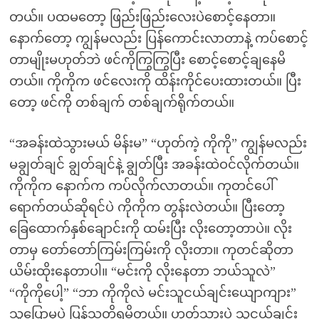
တယ်။ ပထမတော့ ဖြည်းဖြည်းလေးပဲစောင့်နေတာ။
နောက်တော့ ကျွန်မလည်း ပြန်ကောင်းလာတာနဲ့ ကပ်စောင့်
တာမျိုးမဟုတ်ဘဲ ဖင်ကိုကြွကြွပြီး စောင့်စောင့်ချနေမိ
တယ်။ ကိုကိုက ဖင်လေးကို ထိန်းကိုင်ပေးထားတယ်။ ပြီး
တော့ ဖင်ကို တစ်ချက် တစ်ချက်ရိုက်တယ်။
“အခန်းထဲသွားမယ် မိန်းမ” “ဟုတ်ကဲ့ ကိုကို” ကျွန်မလည်း
မချွတ်ချင် ချွတ်ချင်နဲ့ ချွတ်ပြီး အခန်းထဲဝင်လိုက်တယ်။
ကိုကိုက နောက်က ကပ်လိုက်လာတယ်။ ကုတင်ပေါ်
ရောက်တယ်ဆိုရင်ပဲ ကိုကိုက တွန်းလဲတယ်။ ပြီးတော့
ခြေထောက်နှစ်ချောင်းကို ထမ်းပြီး လိုးတော့တာပဲ။ လိုး
တာမှ တော်တော်ကြမ်းကြမ်းကို လိုးတာ။ ကုတင်ဆိုတာ
ယိမ်းထိုးနေတာပါ။ “မင်းကို လိုးနေတာ ဘယ်သူလဲ”
“ကိုကိုပေါ့” “ဘာ ကိုကိုလဲ မင်းသူငယ်ချင်းယျောကျား”
သူပြောမှပဲ ပြန်သတိရမိတယ်။ ဟုတ်သားပဲ သူငယ်ချင်း