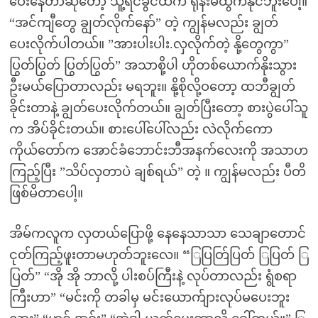
ဝေးနေတာဆိုတော့ သူ့ရင်ခွင်ထဲက ရုန်းမထွက်နိုင်ဘူးပေါ့။
“အင်ကျီတွေ ချွတ်လိုက်နော်” တဲ့ ကျွန်မလည်း ချွတ်
ပေးလိုက်ပါတယ်။ ”အားပါးပါး.လှလိုက်တဲ့ နို့တွေကွာ”
ပြွတ်ပြွတ် ပြွတ်ပြွတ်” အသာစို့ပါ ဟိုတစ်ယောက်နိုးသွား
ဦးမယ်ပြောတာလည်း မရဘူး။ နို့စိုလို့ဝတော့ ထဘီချွတ်
ခိုင်းတာနဲ့ ချွတ်ပေးလိုက်တယ်။ ချွတ်ပြီးတော့ စားပွဲပေါ်သူ
က အိပ်ခိုင်းတယ်။ စားပေါ်ပေါ်လည်း လဲလိုက်ကော
ကိုယ်တော်က အောင်ခံဘောင်းဘီအနက်လေးကို အသာဟ
ကြည့်ပြီး ”သိပ်လှတာပဲ ချစ်ရယ်” တဲ့ ။ ကျွန်မလည်း ပီတိ
ဖြစ်မိတာပေါ့။
အိမ်ကလူက လှတယ်ပြောဖို့ နေနေသာသာ သေချာတောင်
ငုတ်ကြည့်ဖူးတာမဟုတ်ဘူးလေ။ “ြပြတ်ြပြတ် ြပြတ် ြ
ပြတ်” “အို အို ဘာလို့ ပါးစပ်ကြီးနဲ့ လုပ်တာလည်း ရွံစရာ
ကြီးဟာ” “မင်းကို တခါမှ မင်းယောက်ျားလုပ်မပေးဘူး