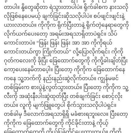
တာပါ။ နို့တွေဆိုတာ ရဲသွားတာပါပဲ။ ရိုက်ခါစက နားသလို
လိုဖြစ်နေပေမယ့် ချက်ခြင်းဆိုသလိုပါပဲ။ စပ်ဖျင်းဖျင်းနဲ့
ယားလာတယ်။ ကိုကိုက ရိုက်ပြီးတာနဲ့ ရိုက်တဲ့နေရာတွေကို
လိုက်ယက်ပေးတော့ အရမ်းအရသာရှိတာပဲရှင်။ သိပ်
ကောင်းတာပဲ။ “ဖြန်း ဖြန်း ဖြန်း အာ အာ ကိုကိုရယ်
ကောင်းတယ်ကွာ ကြိုက်တယ်” လို့ပြောလိုက်ရင်း ကိုကို
ဂုတ်ကလေးကို ခိုပြီး ခြေထောက်တွေကို ကိုကို့ခါးချိတ်ပြီး
ကော့ပေးနေမိတာပေ့ါ။ ပြီးတော့ ကိုကိုက ခြေထောက်နေ
ကနေ သူ့ဘက်ကို နည်းနည်းဆွဲလိုက်တယ်။ ကျွန်မဖင်
တစ်ခြမ်းက စားပွဲနဲ့လွတ်သွားတယ်။ ပြီးတော့ ကိုကိုက သူ့
လီးကို အဆုံးနီးပါးဆွဲထုတ်ပြီး တစ်ချက်ခြင်း စောင့်လိုး
တယ်။ လူကို မျက်ဖြူတွေပါ စိုက်သွားသလိုပါပဲရှင်။
တစ်ခါမှ ဒီလောက်အရသာရှိရှိ မခံစားရဘူးလေ။ ပြီးတော့
ကိုကိုက ခြေထောက်တွေကို ကိုင်ခိုင်းတာနဲ့ ကိုယ့်
ခြေထောက်တွေကို ကိုယ်ပြန်ကိုင်ပေးထားတယ်။ ကိုကို