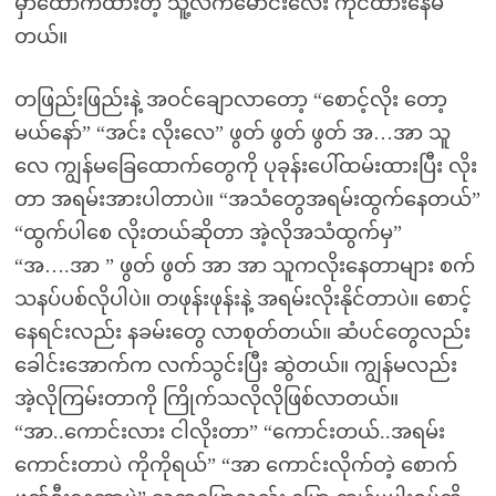
မှာထောက်ထားတဲ့ သူ့လက်မောင်းလေး ကိုင်ထားနေမိ
တယ်။
တဖြည်းဖြည်းနဲ့ အဝင်ချောလာတော့ “စောင့်လိုး တော့
မယ်နော်” “အင်း လိုးလေ” ဖွတ် ဖွတ် ဖွတ် အ…အာ သူ
လေ ကျွန်မခြေထောက်တွေကို ပုခုန်းပေါ်ထမ်းထားပြီး လိုး
တာ အရမ်းအားပါတာပဲ။ “အသံတွေအရမ်းထွက်နေတယ်”
“ထွက်ပါစေ လိုးတယ်ဆိုတာ အဲ့လိုအသံထွက်မှ”
“အ….အာ ” ဖွတ် ဖွတ် အာ အာ သူကလိုးနေတာများ စက်
သနပ်ပစ်လိုပါပဲ။ တဖုန်းဖုန်းနဲ့ အရမ်းလိုးနိုင်တာပဲ။ စောင့်
နေရင်းလည်း နခမ်းတွေ လာစုတ်တယ်။ ဆံပင်တွေလည်း
ခေါင်းအောက်က လက်သွင်းပြီး ဆွဲတယ်။ ကျွန်မလည်း
အဲ့လိုကြမ်းတာကို ကြိုက်သလိုလိုဖြစ်လာတယ်။
“အာ..ကောင်းလား ငါလိုးတာ” “ကောင်းတယ်..အရမ်း
ကောင်းတာပဲ ကိုကိုရယ်” “အာ ကောင်းလိုက်တဲ့ စောက်