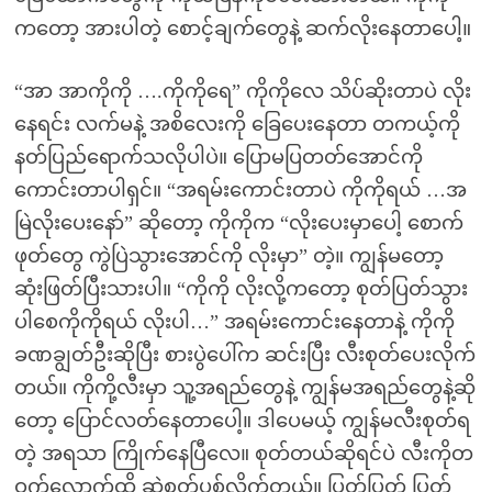
ကတော့ အားပါတဲ့ စောင့်ချက်တွေနဲ့ ဆက်လိုးနေတာပေါ့။
“အာ အာကိုကို ….ကိုကိုရေ” ကိုကိုလေ သိပ်ဆိုးတာပဲ လိုး
နေရင်း လက်မနဲ့ အစိလေးကို ခြေပေးနေတာ တကယ့်ကို
နတ်ပြည်ရောက်သလိုပါပဲ။ ပြောမပြတတ်အောင်ကို
ကောင်းတာပါရှင်။ “အရမ်းကောင်းတာပဲ ကိုကိုရယ် …အ
မြဲလိုးပေးနော်” ဆိုတော့ ကိုကိုက “လိုးပေးမှာပေါ့ စောက်
ဖုတ်တွေ ကွဲပြဲသွားအောင်ကို လိုးမှာ” တဲ့။ ကျွန်မတော့
ဆုံးဖြတ်ပြီးသားပါ။ “ကိုကို လိုးလို့ကတော့ စုတ်ပြတ်သွား
ပါစေကိုကိုရယ် လိုးပါ…” အရမ်းကောင်းနေတာနဲ့ ကိုကို
ခဏချွတ်ဦးဆိုပြီး စားပွဲပေါ်က ဆင်းပြီး လီးစုတ်ပေးလိုက်
တယ်။ ကိုကို့လီးမှာ သူ့အရည်တွေနဲ့ ကျွန်မအရည်တွေနဲ့ဆို
တော့ ပြောင်လတ်နေတာပေါ့။ ဒါပေမယ့် ကျွန်မလီးစုတ်ရ
တဲ့ အရသာ ကြိုက်နေပြီလေ။ စုတ်တယ်ဆိုရင်ပဲ လီးကိုတ
ဝက်လောက်ထိ ဆွဲစုတ်ပစ်လိုက်တယ်။ ပြွတ်ပြွတ် ပြွတ်