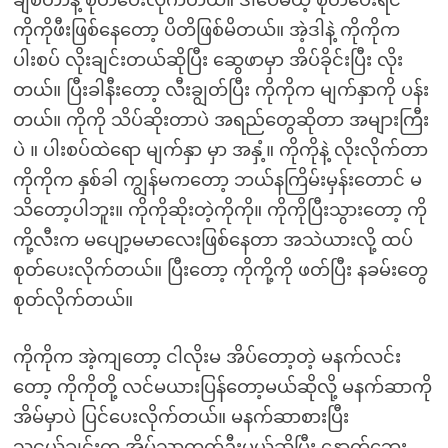
ချစ်တာနဲ့ စုတ်ပေးလိုက်တယ်။ ဒါပေမယ့် စုတ်ပေးရင်
ကိုကိုဖီးဖြစ်နေတော့ ပိတိဖြစ်မိတယ်။ အဲ့ဒါနဲ့ ကိုကိုက
ပါးစပ် လိုးချင်းတယ်ဆိုပြီး ဆွေဖာမှာ အိပ်ခိုင်းပြီး လိုး
တယ်။ ပြီးခါနီးတော့ လီးချွတ်ပြီး ကိုကိုက မျက်နှာကို ပန်း
တယ်။ ကိုကို သိပ်ဆိုးတာပဲ အရည်တွေဆိုတာ အများကြီး
ပဲ ။ ပါးစပ်ထဲရော မျက်နှာ မှာ အနှံ့။ ကိုကိုနဲ့ လိုးလိုက်တာ
ကိုကိုက နှစ်ခါ ကျွန်မကတော့ ဘယ်နကြိမ်းမှန်းတောင် မ
သိတော့ပါဘူး။ ကိုကိုဆိုးတဲ့ကိုကို။ ကိုကိုပြီးသွားတော့ ကို
ကို့လီးက မပျော့မမာလေးဖြစ်နေတာ အသဲယားလို့ ထပ်
စုတ်ပေးလိုက်တယ်။ ပြီးတော့ ကိုကို့ကို ဖတ်ပြီး နခမ်းတွေ
စုတ်လိုက်တယ်။
ကိုကိုက အဲ့ကျတော့ ငါလိုးမ အိပ်တော့တဲ့ မနက်လင်း
တော့ ကိုကိုတို့ လင်မယားပြန်တော့မယ်ဆိုလို့ မနက်ဆာကို
အိမ်မှာပဲ ပြင်ပေးလိုက်တယ်။ မနက်ဆာစားပြီး
သူငယ်ချင်းက အိမ်သာတက်ဦးမယ်ဆိုပြီး နောက်ဘေး