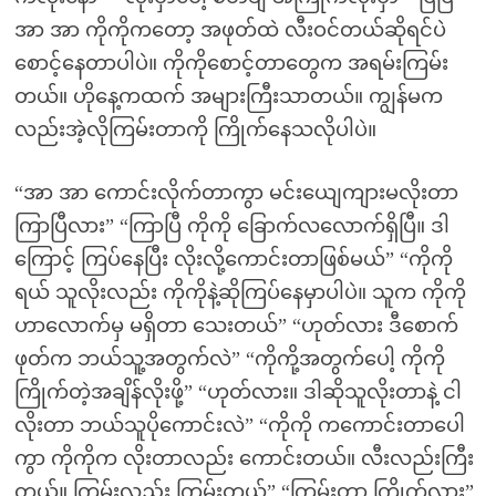
အာ အာ ကိုကိုကတော့ အဖုတ်ထဲ လီးဝင်တယ်ဆိုရင်ပဲ
စောင့်နေတာပါပဲ။ ကိုကိုစောင့်တာတွေက အရမ်းကြမ်း
တယ်။ ဟိုနေ့ကထက် အများကြီးသာတယ်။ ကျွန်မက
လည်းအဲ့လိုကြမ်းတာကို ကြိုက်နေသလိုပါပဲ။
“အာ အာ ကောင်းလိုက်တာကွာ မင်းယျေကျားမလိုးတာ
ကြာပြီလား” “ကြာပြီ ကိုကို ခြောက်လလောက်ရှိပြီ။ ဒါ
ကြောင့် ကြပ်နေပြီး လိုးလို့ကောင်းတာဖြစ်မယ်” “ကိုကို
ရယ် သူလိုးလည်း ကိုကိုနဲ့ဆိုကြပ်နေမှာပါပဲ။ သူက ကိုကို
ဟာလောက်မှ မရှိတာ သေးတယ်” “ဟုတ်လား ဒီစောက်
ဖုတ်က ဘယ်သူ့အတွက်လဲ” “ကိုကို့အတွက်ပေါ့ ကိုကို
ကြိုက်တဲ့အချိန်လိုးဖို့” “ဟုတ်လား။ ဒါဆိုသူလိုးတာနဲ့ ငါ
လိုးတာ ဘယ်သူပိုကောင်းလဲ” “ကိုကို ကကောင်းတာပေါ
ကွာ ကိုကိုက လိုးတာလည်း ကောင်းတယ်။ လီးလည်းကြီး
တယ်။ ကြမ်းလည်း ကြမ်းတယ်” “ကြမ်းတာ ကြိုက်လား”