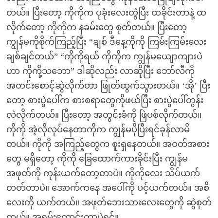
တယ်။ ပြီးတော့ ကိုကိုက ပုခုံးလေးတွဲပြီး ထခိုင်းတာနဲ့ ထ
လိုက်တော့ ကိုကိုက နခမ်းတွေ စုတ်တယ်။ ပြီးတော့
ကျွန်မကိုစိုက်ကြည့်ပြီး “ချစ် ဒီနေ့ကိုကို ကြမ်းကြမ်းလေး
ချစ်ချင်တယ်” “ကိုကိုရယ် ကိုကိုက ကျွန်မယျောကျားပဲ
ဟာ ကိုကို့သဘော” ဒါဆိုလည်း လာဆိုပြီး ဘော်လီကို
အတင်းစောင့်ဆွဲလိုက်တာ ဖြုတ်ထွက်သွားတယ်။ ‘အို’ ပြီး
တော့ စားပွဲပေါ်က စားစရာတွေကိုဖယ်ပြီး စားပွဲပေါ်တွန်း
လဲလိုက်တယ်။ ပြီးတော့ အတွင်းခံကို ဖြဲပစ်လိုက်တယ်။
ကိုကို အဲ့လိုလုပ်နေတာကိုက ကျွန်မပိုပြီးရင်ခုန်လာမိ
တယ်။ ကိုကို အကြည့်တွေက စူးရှနေတယ်။ အဝတ်အစား
တွေ မရှိတော့ ကိုကို ခြေထောက်ကားခိုင်းပြီး ကျွန်မ
အဖုတ်ကို ကုန်းယက်တော့တာပဲ။ ကိုကိုလေး သိပ်ယက်
တတ်တာပဲ။ အောက်ကနေ အပေါ်ကို ပင့်ယက်တယ်။ အစိ
လေးကို ယက်တယ်။ အဖုတ်ဘေးသားလေးတွေကို ဆွဲစုတ်
တယ်။ အရမ်းကောင်းတာပဲရှင်။