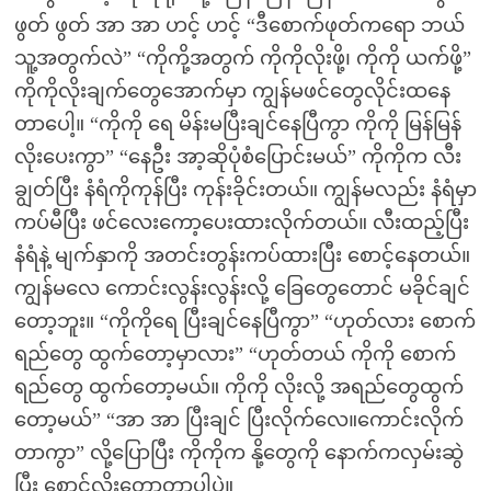
ဖွတ် ဖွတ် အာ အာ ဟင့် ဟင့် “ဒီစောက်ဖုတ်ကရော ဘယ်
သူ့အတွက်လဲ” “ကိုကို့အတွက် ကိုကိုလိုးဖို့၊ ကိုကို ယက်ဖို့”
ကိုကိုလိုးချက်တွေအောက်မှာ ကျွန်မဖင်တွေလိုင်းထနေ
တာပေါ့။ “ကိုကို ရေ မိန်းမပြီးချင်နေပြီကွာ ကိုကို မြန်မြန်
လိုးပေးကွာ” “နေဦး အာ့ဆိုပုံစံပြောင်းမယ်” ကိုကိုက လီး
ချွတ်ပြီး နံရံကိုကုန်ပြီး ကုန်းခိုင်းတယ်။ ကျွန်မလည်း နံရံမှာ
ကပ်မီပြီး ဖင်လေးကော့ပေးထားလိုက်တယ်။ လီးထည့်ပြီး
နံရံနဲ့ မျက်နှာကို အတင်းတွန်းကပ်ထားပြီး စောင့်နေတယ်။
ကျွန်မလေ ကောင်းလွန်းလွန်းလို့ ခြေတွေတောင် မခိုင်ချင်
တော့ဘူး။ “ကိုကိုရေ ပြီးချင်နေပြီကွာ” “ဟုတ်လား စောက်
ရည်တွေ ထွက်တော့မှာလား” “ဟုတ်တယ် ကိုကို စောက်
ရည်တွေ ထွက်တော့မယ်။ ကိုကို လိုးလို့ အရည်တွေထွက်
တော့မယ်” “အာ အာ ပြီးချင် ပြီးလိုက်လေ။ကောင်းလိုက်
တာကွာ” လို့ပြောပြီး ကိုကိုက နို့တွေကို နောက်ကလှမ်းဆွဲ
ပြီး စောင့်လိုးတော့တာပါပဲ။