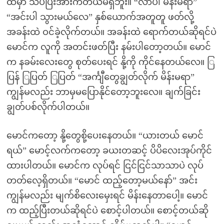
ထဲမှာ သိပ်ပြီးအားကတယ်မရှိဘူး။ “လာပါ မိန်းမရာ”
“အင်းပါ သွားမယ်လေ” နှစ်ယောက်အတူတူ ဖတ်လို့
အခန်းထဲ ဝင်ခဲ့လိုက်တယ်။ အခန်းထဲ ရောက်တယ်ဆိုရင်ပဲ
မောင်က လူကို အတင်းဖတ်ပြီး နမ်းပါတော့တယ်။ မောင်
က နခမ်းလေးတွေ စုတ်ပေးရင် နို့ကို ကိုင်နေတယ်လေ။ ြ
ပြန် ြပြတ် ြပြတ် “အင်္ကျီတွေချွတ်လိုက် မိန်းမရာ”
ကျွန်မလည်း ဘာမှမပြောနိုင်တော့ဘူးလေ။ ချက်ခြင်း
ချွတ်ပစ်လိုက်ပါတယ်။
မောင်ကတော့ နို့တွေစို့ပေးနေတယ်။ “ယားတယ် မောင်
ရယ်” မောင့်လက်ကတော့ ခယးတဆင့် ပိပိလေးအုပ်ကိုင်
ထားပါတယ်။ မောင်က လုပ်ရင် ငြင်ငြင်သာသာပဲ လုပ်
တတ်လေ့ရှိတယ်။ “မောင် ထည့်တော့မယ်နော်” အင်း
ကျွန်မလည်း မျက်စိလေးမှေးရင် မိန်းနေတာပေါ့။ မောင်
က ထည့်ပြီးတယ်ဆိုရင်ပဲ စောင့်ပါတယ်။ စောင့်တယ်ဆို