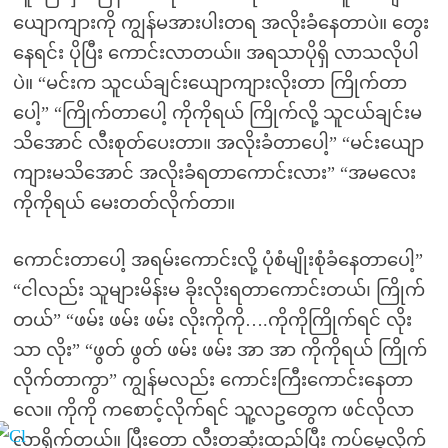
ယျောကျားကို ကျွန်မအားပါးတရ အလိုးခံနေတာပဲ။ တွေး
နေရင်း ပိုပြီး ကောင်းလာတယ်။ အရသာပိုရှိ လာသလိုပါ
ပဲ။ “မင်းက သူငယ်ချင်းယျောကျားလိုးတာ ကြိုက်တာ
ပေါ့” “ကြိုက်တာပေါ့ ကိုကိုရယ် ကြိုက်လို့ သူငယ်ချင်းမ
သိအောင် လီးစုတ်ပေးတာ။ အလိုးခံတာပေါ့” “မင်းယျော
ကျားမသိအောင် အလိုးခံရတာကောင်းလား” “အမလေး
ကိုကိုရယ် မေးတတ်လိုက်တာ။
ကောင်းတာပေါ့ အရမ်းကောင်းလို့ ပုံစံမျိုးစုံခံနေတာပေါ့”
“ငါလည်း သူများမိန်းမ ခိုးလိုးရတာကောင်းတယ်၊ ကြိုက်
တယ်” “ဖမ်း ဖမ်း ဖမ်း လိုးကိုကို….ကိုကိုကြိုက်ရင် လိုး
သာ လိုး” “ဖွတ် ဖွတ် ဖမ်း ဖမ်း အာ အာ ကိုကိုရယ် ကြိုက်
လိုက်တာကွာ” ကျွန်မလည်း ကောင်းကြီးကောင်းနေတာ
လေ။ ကိုကို ကစောင့်လိုက်ရင် သူ့လဥတွေက ဖင်လိုလာ
လာရိုက်တယ်။ ပြီးတော့ လီးတဆုံးထည့်ပြီး ကပ်မွေ့လိုက်