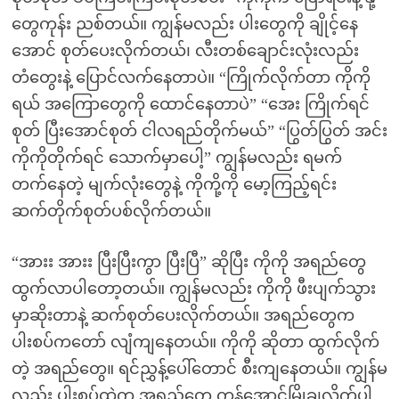
တွေကုန်း ညစ်တယ်။ ကျွန်မလည်း ပါးတွေကို ချိုင့်နေ
အောင် စုတ်ပေးလိုက်တယ်၊ လီးတစ်ချောင်းလုံးလည်း
တံတွေးနဲ့ ပြောင်လက်နေတာပဲ။ “ကြိုက်လိုက်တာ ကိုကို
ရယ် အကြောတွေကို ထောင်နေတာပဲ” “အေး ကြိုက်ရင်
စုတ် ပြီးအောင်စုတ် ငါလရည်တိုက်မယ်” “ပြွတ်ပြွတ် အင်း
ကိုကိုတိုက်ရင် သောက်မှာပေါ့” ကျွန်မလည်း ရမက်
တက်နေတဲ့ မျက်လုံးတွေနဲ့ ကိုကို့ကို မော့ကြည့်ရင်း
ဆက်တိုက်စုတ်ပစ်လိုက်တယ်။
“အားး အားး ပြီးပြီးကွာ ပြီးပြီ” ဆိုပြီး ကိုကို အရည်တွေ
ထွက်လာပါတော့တယ်။ ကျွန်မလည်း ကိုကို ဖီးပျက်သွား
မှာဆိုးတာနဲ့ ဆက်စုတ်ပေးလိုက်တယ်။ အရည်တွေက
ပါးစပ်ကတော် လျံကျနေတယ်။ ကိုကို ဆိုတာ ထွက်လိုက်
တဲ့ အရည်တွေ။ ရင်ညွှန့်ပေါ်တောင် စီးကျနေတယ်။ ကျွန်မ
လည်း ပါးစပ်ထဲက အရည်တွေ ကုန်အောင်မြိုချလိုက်ပါ