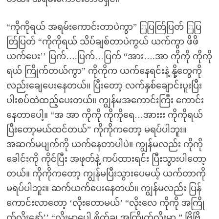
“ကိုကိုရယ် အရမ်းကောင်းတာပဲကွာ” ြပြတ်ြပြတ် ြပြ
တ်ြပြတ် “ကိုကိုရယ် သိပ်ချစ်တာပဲကွယ် ယက်ကွာ ဖိဖိ
ယက်ပေး’’ ပြက်….ပြက်…ပြက် “အား….အာ ကိုကို ကိုကို
ရယ် ကြိုက်တယ်ကွာ” ကိုကိုက ယက်နေရင်းနဲ့ နို့တွေကို
လည်းချေပေးနေတယ်။ ပြီးတော့ လက်နှစ်ချောင်းပူးပြီး
ပါးစပ်ထဲထည့်ပေးတယ်။ ကျွန်မအကောင်းကြီး ကောင်း
နေတာပေါ့။ “အ အာ ကိုကို ကိုကိုရေ…အားးး ကိုကိုရယ်
ပြီးတော့မယ်ထင်တယ်” ကိုကိုကတော့ မရပ်ပါဘူး။
အဆက်မပျက်ကို ယက်နေတာပါပဲ။ ကျွန်မလည်း ကိုကို
ခေါင်းကို ကိုင်ပြီး အဖုတ်နဲ့ ကပ်ထားရင်း ပြီးသွားပါတော့
တယ်။ ကိုကိုကတော့ ကျွန်မပြီးသွားပေမယ့် ယက်တာကို
မရပ်ပါဘူး။ ဆက်ယက်ပေးနေတယ်။ ကျွန်မလည်း ပြန်
ကောင်းလာတော့ ‘လိုးတောမယ်’ “လိုးလေ ကိုကို အကြို
က်လိုးနော်’’ “လိုးမှာပေါ့ စိတ်ချ အကြိုက်လိုးမှာ ” ဗြိဗြိ