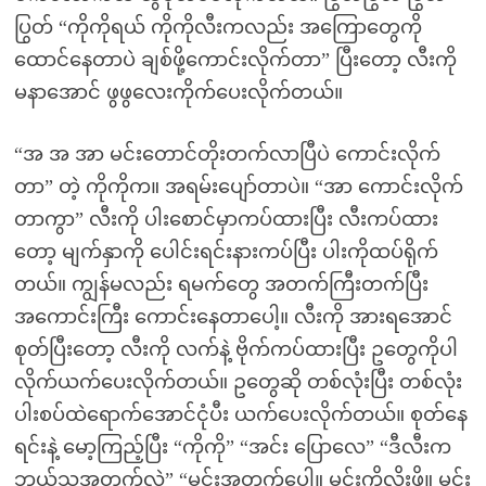
ပြွတ် “ကိုကိုရယ် ကိုကိုလီးကလည်း အကြောတွေကို
ထောင်နေတာပဲ ချစ်ဖို့ကောင်းလိုက်တာ” ပြီးတော့ လီးကို
မနာအောင် ဖွဖွလေးကိုက်ပေးလိုက်တယ်။
“အ အ အာ မင်းတောင်တိုးတက်လာပြီပဲ ကောင်းလိုက်
တာ” တဲ့ ကိုကိုက။ အရမ်းပျော်တာပဲ။ “အာ ကောင်းလိုက်
တာကွာ” လီးကို ပါးစောင်မှာကပ်ထားပြီး လီးကပ်ထား
တော့ မျက်နှာကို ပေါင်းရင်းနားကပ်ပြီး ပါးကိုထပ်ရိုက်
တယ်။ ကျွန်မလည်း ရမက်တွေ အတက်ကြီးတက်ပြီး
အကောင်းကြီး ကောင်းနေတာပေါ့။ လီးကို အားရအောင်
စုတ်ပြီးတော့ လီးကို လက်နဲ့ ဗိုက်ကပ်ထားပြီး ဥတွေကိုပါ
လိုက်ယက်ပေးလိုက်တယ်။ ဥတွေဆို တစ်လုံးပြီး တစ်လုံး
ပါးစပ်ထဲရောက်အောင်ငုံပီး ယက်ပေးလိုက်တယ်။ စုတ်နေ
ရင်းနဲ့ မော့ကြည့်ပြီး “ကိုကို” “အင်း ပြောလေ” “ဒီလီးက
ဘယ်သူ့အတွက်လဲ” “မင်းအတွက်ပေါ့။ မင်းကိုလိုးဖို့။ မင်း