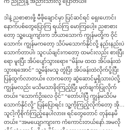
က ညိုညိုနဲ့ အညားသားလို့ ပြောတယ်။
ဒါနဲ့ ညစာစားဖို့ မီဖိုချောင်မှာ ပြင်ဆင်ရင် ရှေးဟောင်း
နောက်ပစ်တွေပြောကြ ရယ်ကြ မောကြပေါ့။ ညစာစား
တော့ သူ့ယျေကျာ်းက ဘီယာသောက် ကျွန်မတို့က ဝိုင်
သောက်၊ ကျွန်မကတော့ သိပ်မသောက်နိုင်လို့ နည်းနည်းပဲ
သောက်တာပါ၊ သူငယ်ချင်းကတော့ ထမင်းလည်း စားပြီး
ရော မူးပြီး အိပ်ပျော်သွားရော။ “မိန်းမ ထထ အိပ်ခန်းထဲ
သွားရအောင်” သူ့မိန်းမသူ တွဲပြိး အိပ်ခန်းထဲလိုက်ပို့ပြီး
ပြန်ထွက်လာတယ်။ လာကတော့ ဆွဲဆောင်မှုရှိသားပဲလို့
ကျွန်မလည်း မသိမသာခိုးကြည့်ပြီး မှတ်ချက်ပြုလိုက်
တယ်။ “သောက်ဥိးလေ ဝိုင်” “တော်ပါပြီ ကျွန်မသိပ်မ
သောက်နိုင်လို့” ပြန်ပြောရင်း သူ့ကိုကြည့်လိုက်တော့ အို…
သူငါ့ကိုစိုက်ကြည့်နေပါလား။ ရင်တွေတောင် တုန်နေမိ
တယ်။ “အမယျောကျားက ကံကောင်းတယ်နော်.အမလို