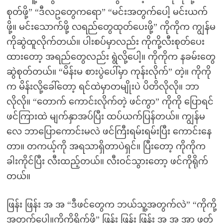
စုတ်ဖို့” “ဒီလဥတွေကရော” “မင်းအတွက်ပေါ့ မင်းယက်
ဖို့။ မင်းသောက်ဖို့ လရည်တွေထုတ်ပေးဖို့” ကိုကိုက ကျွန်မ
ကိုဆွဲထူလိုက်တယ်။ ပါးစပ်မှာလည်း ကိုကို့လီးစုတ်ပေး
ထားတော့ အရည်တွေလည်း ရွဲလို့ပေါ့။ ကိုကိုက နခမ်းတွေ
ဆွဲစုတ်တယ်။ “မိန်းမ စားပွဲပေါ်မှာ ကုန်းလိုက်” တဲ့။ ကိုကို
က မိန်းလို့ခေါ်တော့ ရင်ထဲမှာတမျိုးပဲ ပိတိလိုလို။ ဘာ
လိုလို။ “တောက် ကောင်းလိုက်တဲ့ ဖင်ကွာ” ကိုကို ပြောရင်
ဖင်ကြားထဲ မျက်နှာအပ်ပြီး ထပ်ယက်ပြန်တယ်။ ကျွန်မ
လေ ဘာပြောကောင်းမလဲ ဖင်ကြီးရမ်းရမ်းပြီး ကောင်းနေ
တာ။ တကယ့်ကို အရသာရှိတာပဲရှင်။ ပြီးတော့ ကိုကိုက
ခါးကိုင်ပြီး လီးထည့်တယ်။ လီးဝင်သွားတော့ ဖင်ကိုရိုက်
တယ်။
ဖြန်း ဖြန်း အ အ “ဒီဖင်တွေက ဘယ်သူ့အတွက်လဲ” “ကိုကို့
အတွက်ပေါ့။ကိုကိုရိုက်ဖို့” ဖြန်း ဖြန်း ဖြန်း အ အ အာ ဖွတ်