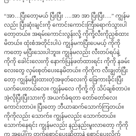
“အာ…ပြီးတော့မယ် ပြီးပြီး ….အာ အာ ပြီးပြီး….” ကျွန်မ
လည်း ပြီးဆုံးချင်းကို ကောင်းကောင်းကြီးရောက်သွားပါ
တော့တယ်။ အရမ်းကောင်းလွန်းလို့ ကိုကို့လီးကိုညှစ်ထား
မိတယ်။ ထုံးစံအတိုင်းပါပဲ ကျွန်မကပြီးပေမယ့် ကိုကို
ကတော့ မပြီးသေးပါဘူး။ ကျွန်မလည်း လီးတပ်ရပ်နဲ့
ကိုကို ခေါင်းလေးကို နောက်ပြန်ဖတ်ထားရင်း ကိုကို နခမ်း
လေးတွေ လှမ်းစုတ်ပေးနေမိတယ်။ ကိုကိုက လီးချွတ်ပြီး
တော့ ကျွန်မပြီးထားတဲ့အဖုတ်လေးကို ခြေကားခိုင်းပြီး
ယက်ပေးတယ်လေ။ ကျွန်မလေ ကိုကို့ ကို သိပ်ချစ်တာပဲ။
အဲ့လိုပြီးပြီးသားကို အယက်ခံရတာ တော်တော်လေး
ကောင်းတာပဲ။ ပြီးတော့ ဘီယာဆက်သောက်ကြတယ်။
ကိုကိုလည်း သောက်။ ကျွန်မလည်း သောက်တယ်။
သောက်နေရင်း ကျွန်မလည်း နည်နည်းမူးလာတော့ ကိုကို
က အပေါ်က တက်စောင့်ပေးဆိုတာနဲ့ စောင့်ပေးလိုက်