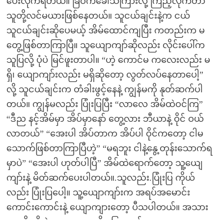
ပေးလိုက်ရတယ်။ ခြံဝကခေါ်သံကြားလို့ ကြည့်လိုက်တာ
သူတို့လင်မယားဖြစ်နေတယ်။ သူငယ်ချင်းနဲ့က ငယ်
သူငယ်ချင်းဆိုပေမယ့် အိမ်ထောင်ကျပြီး ကတည်းက မ
တွေ့ဖြစ်တာကြာပြီ။ သူယျောကျာ်ဆိုလည်း လိုင်းပေါ်က
သူပြလို့ ပုံပဲ မြင်ဖူးတာပါ။ “ဟဲ့ ကောင်မ ကလေးလည်း မ
ရှိ၊ ယျောကျာ်းလည်း မရှိဆိုတော့ လွတ်လပ်နေတာပေါ့”
လို့ သူငယ်ချင်းက တံခါးဖွင့်နေနဲ့ ကျွန်မကို နုတ်ဆက်ပါ
တယ်။ ကျွန်မလည်း ပြုံးပြပြီး “လာလေ အိမ်ထဲဝင်ကြ”
“ဒီည နင့်အိမ်မှာ အိပ်မှာနော် တွေ့လား ဘီယာနဲ့ ဝိုင် ဝယ်
လာတယ်” “အေးပါ အိပ်တာက အိပ်ပါ ဝိုင်ကတော့ ငါမ
သောက်ဖြစ်တာကြာပြီဟဲ့” “မရဘူး ငါနဲ့နွေ့တုန်းသောက်ရ
မှာပဲ” “အေးပါ ဟုတ်ပါပြီ” အိမ်ထဲရောက်တော့ သူ့ယျေ
ကျာ်းနဲ့ မိတ်ဆက်ပေးပါတယ်။.သူလည်း.ပြုံးပြ ကိုယ်
လည်း ပြုံးပြပေါ့။ သူ့ယျောကျာ်းက အရပ်အမောင်း
ကောင်းကောင်းနဲ့ ယျောကျားတော့ ပီသပါတယ်။ အသား