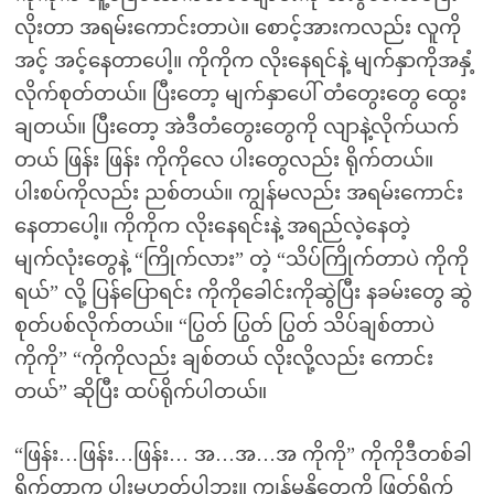
လိုးတာ အရမ်းကောင်းတာပဲ။ စောင့်အားကလည်း လူကို
အင့် အင့်နေတာပေါ့။ ကိုကိုက လိုးနေရင်နဲ့ မျက်နှာကိုအနှံ့
လိုက်စုတ်တယ်။ ပြီးတော့ မျက်နှာပေါ် တံတွေးတွေ ထွေး
ချတယ်။ ပြီးတော့ အဲဒီတံတွေးတွေကို လျာနဲ့လိုက်ယက်
တယ် ဖြန်း ဖြန်း ကိုကိုလေ ပါးတွေလည်း ရိုက်တယ်။
ပါးစပ်ကိုလည်း ညစ်တယ်။ ကျွန်မလည်း အရမ်းကောင်း
နေတာပေါ့။ ကိုကိုက လိုးနေရင်းနဲ့ အရည်လဲ့နေတဲ့
မျက်လုံးတွေနဲ့ “ကြိုက်လား” တဲ့ “သိပ်ကြိုက်တာပဲ ကိုကို
ရယ်” လို့ ပြန်ပြောရင်း ကိုကိုခေါင်းကိုဆွဲပြီး နခမ်းတွေ ဆွဲ
စုတ်ပစ်လိုက်တယ်။ “ပြွတ် ပြွတ် ပြွတ် သိပ်ချစ်တာပဲ
ကိုကို” “ကိုကိုလည်း ချစ်တယ် လိုးလို့လည်း ကောင်း
တယ်” ဆိုပြီး ထပ်ရိုက်ပါတယ်။
“ဖြန်း…ဖြန်း…ဖြန်း… အ…အ…အ ကိုကို” ကိုကိုဒီတစ်ခါ
ရိုက်တာက ပါးမဟုတ်ပါဘူး။ ကျွန်မနို့တွေကို ဖြတ်ရိုက်