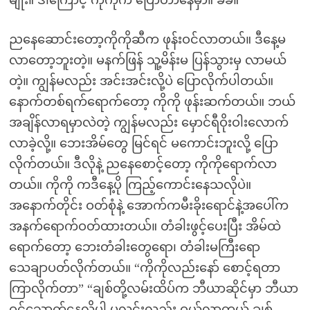
မျိုး။ ဒါကြောင့် ကိုကိုက ပြောတာနေမှာ။ ခ်ခ်။
ညနေဆောင်းတော့ကိုကိုဆီက ဖုန်းဝင်လာတယ်။ ဒီနေ့မ
လာတော့ဘူးတဲ့။ မနက်ဖြန် သူ့မိန်းမ ပြန်သွားမှ လာမယ်
တဲ့။ ကျွန်မလည်း အင်းအင်းလို့ပဲ ပြောလိုက်ပါတယ်။
နောက်တစ်ရက်ရောက်တော့ ကိုကို ဖုန်းဆက်တယ်။ ဘယ်
အချိန်လာရမှာလဲတဲ့ ကျွန်မလည်း မှောင်ရီဝိုးဝါးလောက်
လာခဲ့လို့။ ဘေးအိမ်တွေ မြင်ရင် မကောင်းဘူးလို့ ပြော
လိုက်တယ်။ ဒီလိုနဲ့ ညနေစောင့်တော့ ကိုကိုရောက်လာ
တယ်။ ကိုကို ကဒီနေ့ပို ကြည့်ကောင်းနေသလိုပဲ။
အနောက်တိုင်း ဝတ်စုံနဲ့ အောက်ကမီးခိုးရောင်နဲ့အပေါ်က
အနက်ရောက်ဝတ်ထားတယ်။ တံခါးဖွင့်ပေးပြီး အိမ်ထဲ
ရောက်တော့ ဘေးတံခါးတွေရော၊ တံခါးမကြီးရော
သေချာပတ်လိုက်တယ်။ “ကိုကိုလည်းနော် စောင့်ရတာ
ကြာလိုက်တာ” “ချစ်တို့လမ်းထိပ်က ဘီယာဆိုင်မှာ ဘီယာ
ဝင်သောက်နေလို့ပါ ပုလင်းလည်း ဝယ်လာတယ် ချစ်