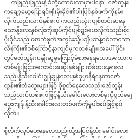
….တဖြည်းဖြည်းနဲ့ ခံလို့ကောင်းလာမှာပါနော်” ဇော်ထွန်း
ကချော့မော့ပြောရင်းစိုးမိုးခိုင်၏ပါးပြင်နှစ်ဖက်ကိုနမ်း
လိုက်သည်၊လက်နှစ်ဖက် ကလည်းလုံးကျစ်တင်းမာနေ
သောနို့လေးနှစ်လုံးကိုဆုပ်ကိုင်ဖျစ်ဍှစ်ပေးလိုက်သည်၊စိုး
မိုးခိုင်သည် စောက်ဖုတ်အတွင်းသို့မချိမဆန့်ဝင်လာသော
လီးကြီး၏ဒစ်ကြောင့်နာကျင်မှုကတစ်မျိုး။အပေါ် ပိုင်း
တွင်ဇော်ထွန်းကနှိုးဆွမှုကြောင့်ခံစားနေရသောအရသာက
တစ်မျိုးဖြင့်အကောင်းအဆိုးနှစ်မျိုး ကိုခံစားနေရလေ
သည်၊နို့သီးခေါင်းချွန်ချွန်လေးနှစ်ခုမှာနီရဲနေကာဇော်
ထွန်း၏တံတွေးများဖြင့် စိုစွတ်နေလေသည်၊ဇော်ထွန်း
သည်လက်တစ်ဖက်ဖြင့်နို့သီးခေါင်းလေးတစ်ခုကိုပွတ်ချေ
ပှေုးကျန် နို့သီးခေါင်းလေးတစ်ဖက်ကိုမူပါးစပ်ဖြင့်စုပ်
လိုက်။
စို့လိုက်လုပ်ပေးနေလေသည်၊ထို့အပြင်နို့သီး ခေါင်းလေး