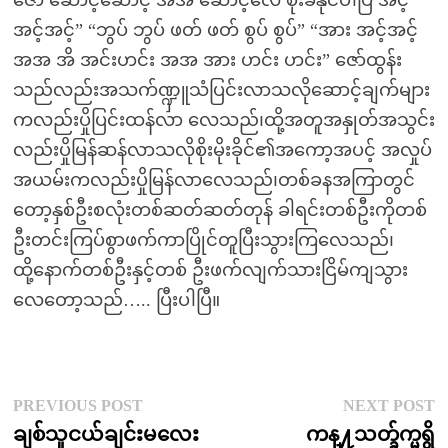
ဇော် ဆောင့်ဆောင့် အအ ဆောင့်လေ စိုးခံနိုင်ပါပြီ အင့်
အင့်အင့်” “ဘွပ် ဘွပ် ဖတ် ဖတ် စွပ် စွပ်” “အား အင့်အင့်
အအ အိ အင်းဟင်း အအ အား ဟင်း ဟင်း” ဇော်ထွန်း
သည်လည်းအသက်ဏ္ဍှူသံပြင်းလာသလိုဆောင့်ချက်များ
ကလည်းပှိုပြင်းထန်လာ လေသည်၊ထို့အတူအနှုတ်အသွင်း
လည်းပှိုမြန်ဆန်လာသလိုစိုးမိုးခိုင်၏အကော့အပင့် အလှုပ်
အယမ်းကလည်းပှိုမြန်လာလေသည်၊တစ်ခနအကြာတွင်
တော့နှစ်ဦးစလုံးတစ်ဆတ်ဆတ်တုန် ခါရင်းတစ်ဦးကိုတစ်
ဦးတင်းကြပ်စွာဖက်ကာပြိုင်တူပြီးသွားကြလေသည်၊
ထို့နောက်တစ်ဦးနှင့်တစ် ဦးဖက်လျက်သားငြိမ်ကျသွား
လေတော့သည်….. ပြီးပါပြီ။
Post
Previous
N
PREVIOUS POST
NEXT POST
post:
p
ချစ်သူငယ်ချင်းမလေး
ကန္႔သတ္ခ်က္မရွိ