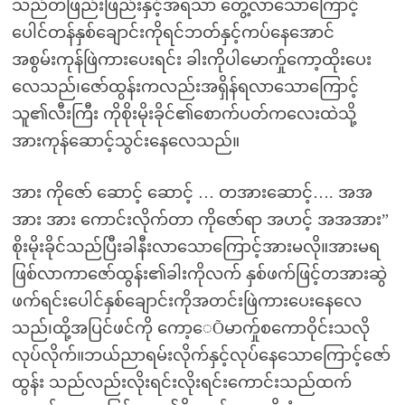
သည်တဖြည်းဖြည်းနှင့်အရသာ တွေ့လာသောကြောင့်
ပေါင်တန်နှစ်ချောင်းကိုရင်ဘတ်နှင့်ကပ်နေအောင်
အစွမ်းကုန်ဖြဲကားပေးရင်း ခါးကိုပါမောက်ှုကော့ထိုးပေး
လေသည်၊ဇော်ထွန်းကလည်းအရှိန်ရလာသောကြောင့်
သူ၏လီးကြီး ကိုစိုးမိုးခိုင်၏စောက်ပတ်ကလေးထဲသို့
အားကုန်ဆောင့်သွင်းနေလေသည်။
အား ကိုဇော် ဆောင့် ဆောင့် … တအားဆောင့်…. အအ
အား အား ကောင်းလိုက်တာ ကိုဇော်ရာ အဟင့် အအအား”
စိုးမိုးခိုင်သည်ပြီးခါနီးလာသောကြောင့်အားမလို။အားမရ
ဖြစ်လာကာဇော်ထွန်း၏ခါးကိုလက် နှစ်ဖက်ဖြင့်တအားဆွဲ
ဖက်ရင်းပေါင်နှစ်ချောင်းကိုအတင်းဖြဲကားပေးနေလေ
သည်၊ထို့အပြင်ဖင်ကို ကော့ေÕမာက်ှုစကောဝိုင်းသလို
လုပ်လိုက်။ဘယ်ညာရမ်းလိုက်နှင့်လုပ်နေသောကြောင့်ဇော်
ထွန်း သည်လည်းလိုးရင်းလိုးရင်းကောင်းသည်ထက်