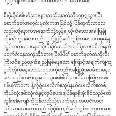
သို့ရင်ချင်းအပ်အောင်ထိကပ်လိုက် သောအခါ။
စိုးမိုးခိုင်၏ဖင်သားများသည်နောက်သို့ဏ္ဍေွ့သွားပြီး
စောက်ဖုတ်အတွင်းမှလီးကအပြင်သို့ ပြန်ထွက်လာလေ
သည်၊ထို့နောက်အနောက်သို့လှန်ချလိုက်သောအခါပြန်ှု
တိုးဝင်သွားလေသည်၊ ွှသို့ဖြင့်ဇော်ထွန်းကအောက်မှနှေု
လှုပ်ကစားပေးနေရာစိုးမိုးခိုင်သည်အပေါ်မှအားမစိုက်ရဘဲ
ပုခက်စီးနေသကဲ့သို့ခံစားရပြီးမိမိ၏စောက်ဖုတ်ထဲသို့လီး
ကြီးဝင်ချည်ထွက်ချည်ဖြစ်နေသော ကြောင့်အချက်ကျကျ
ပွတ်တိုက်နေသောအရသာကိုလည်းအပြည့်အဝခံစားနေရ
လေသည်။ ဇော်ထွန်းကသူမ၏စိတ်များပိုမိုထကြွလာစေ
ရန်မကြာခဏ နို့ကိုစို့ပေးလိုက်။ဆုပ်နယ်ပေးလိုက်။တစ်
ကိုယ်လုံးနမ်းလိုက်နှင့်လုပ်ပေးနေပြန်ရာစိုးမိုးခိုင်သည်ဇော်
ထွန်း၏ကျော်ကိုပြန်လည်သိုင်းဖက်ရင်း တဟင်းဟင်း
ဖြစ်လာလေတော့သည်၊ထိုပုံစံသည်ဇော်ထွန်းအတွက်အား