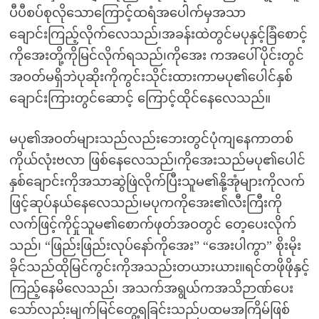
ပီပီစပ်စုလိုသောကြောင့်ထရံအပေါက်မှအသာ
ချောင်းကြည့်လိုက်လေသည်၊အခန်းထဲတွင်မပုနှင့်ခြံစောင့်
ကိုအေးတို့ကိုမြင်လိုက်ရသည်၊ကိုအေး ကအပေါ်ပိုင်းတွင်
အဝတ်မရှိဘဲပုဆိုးကိုကွင်းသိုင်းထားကာမပု၏ပေါင်နှစ်
ချောင်းကြားတွင်ဆောင့် ကြောင့်ထိုင်နေလေသည်။
မပု၏အဝတ်များသည်လည်းဘေးတွင်ပုံကျနေကာတစ်
ကိုယ်လုံးဗလာ ဖြစ်နေလေသည်၊ကိုအေးသည်မပု၏ပေါင်
နှစ်ချောင်းကိုအသာဆွဲဖြဲလိုက်ပြီးသူမ၏နို့အုံများကိုလက်
ဖြင့်ဆုပ်နယ်နေလေသည်၊မပုကကိုအေး၏လီးကြီးကို
လက်ဖြင့်ကိုင်ှုသူမ၏စောက်ဖုတ်အဝတွင် တေ့ပေးလိုက်
သည်၊ “ဖြည်းဖြည်းလုပ်နော်ကိုအေး” “အေးပါကွာ” စိုးမိုး
ခိုင်သည်ထိုမြင်ကွင်းကိုအသည်းတယားယား။ရင်တဖိုဖိုနှင့်
ကြည့်နေမိလေသည်၊ အသက်အရွယ်ကအသိဉာဏ်ပေး
သော်လည်းမျက်မြင်တွေ့ရခြင်းသည်ပထမအကြိမ်ဖြစ်