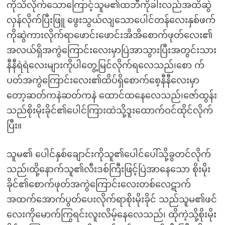
ကိုသိလိုက်သောကြောင့်သူမ၏ထဘီကိုခါးလည်အထိဆွဲ
လှန်လိုက်ပြီးဖြူ ဖွေးသွယ်လျသောပေါင်တန်လေးနှစ်ဖက်
ကိုဆွဲကားလိုက်ရာဖောင်းဖောင်းအိအိစောက်ဖုတ်လေး၏
အလယ်ရှိအကွဲကြောင်းလေးမှာပြဲအာသွားပြီးအတွင်းသား
နီနီရဲရဲလေးများကိုပါတွေ့မြင်လိုက်ရလေသည်၊စော က်
ပတ်အကွဲကြောင်းလေး၏ထိပ်ရှိစောက်စေ့နီနီလေးမှာ
တော့ဆတ်ကနဲဆတ်ကနဲ ထောင်ထနေလေသည်၊ဇော်ထွန်း
သည်စိုးမိုးခိုင်၏ပေါင်ကြားထဲသို့ဒူးထောက်ဝင်ထိုင်လိုက်
ပြီး။
သူမ၏ ပေါင်နှစ်ချောင်းကိုသူ၏ပေါင်ပေါ်သို့ခွတင်လိုက်
သည်၊ထို့နောက်သူ၏လီးဒစ်ကြီးဖြင့်ပြဲအာနေသော စိုးမိုး
ခိုင်၏စောက်ဖုတ်အကွဲကြောင်းလေးတစ်လေဋာက်
အထက်အောက်ပွတ်ပေးလိုက်ရာစိုးမိုးခိုင် သည်သူမ၏ဖင်
လေးကိုမောက်ကြွရင်းလူးလိမ့်နေလေသည်၊ ထိုကဲ့သို့စိုးမိုး