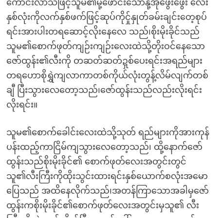
ကောင်းလာသဖြင့်သူမ၏မို့ဖောင်းသောနို့အုံဖွေးဖွေး လေး
နှစ်လုံးကိုလက်နှစ်ဖက်ဖြင့်ဆုပ်ကိုင်ှုနှုတ်ခမ်းချင်းတေ့စုပ်
ရင်းအားပါးတရဆောင့်လိုးနေလေ သည်၊စိုးမိုးခိုင်သည်
သူမ၏စောက်ဖုတ်ကျဉ်းကျဉ်းလေးထဲသို့တိုးဝင်နေသော
ဇော်ထွန်း၏လီးကို တဆတ်ဆတ်ဍှစ်ပေးရင်းအရည်များ
တရဟောစိုရွှဲကျလာကာတစ်ကိုယ်လုံးတွန့်လိမ်လျက်တစ်
ချီ ပြီးသွားလေတော့သည်၊ဇော်ထွန်းသည်လည်းလိုးရင်း
လိုးရင်း။
သူမ၏စောက်ခေါင်းလေးထဲသို့သုတ် ရည်များကိုအားကုန်
ပန်းထည့်ကာငြိမ်ကျသွားလေတော့သည်၊ ထို့နောက်ဇော်
ထွန်းသည်စိုးမိုးခိုင်၏ စောက်ဖုတ်လေးအတွင်းတွင်
သူ၏လီးကြီးကိုထိုးသွင်းထားရင်းနှစ်ယောက်စလုံးအမော
ပြေသည် အထိနေလိုက်သည်၊အတန်ကြာသောအခါမှဇော်
ထွန်းကစိုးမိုးခိုင်၏စောက်ဖုတ်လေးအတွင်းမှသူ၏ လီး