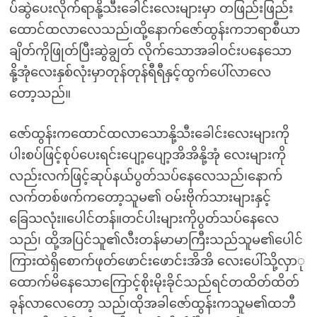
ပ်ဆွဲပေးလိုက်ရာနို့သီးခေါင်းလေးများမှာ တဖြည်းဖြည်း
ထောင်ထလာလေသည်၊ထို့နောက်ဇော်ထွန်းကဘရာစီယာ
ချိတ်ကိုဖြုတ်ပြီးဆွဲချွတ် လိုက်သောအခါဝင်းပနေသော
နို့အုံလေးနှစ်လုံးမှာတုန်တုန်ရီရီနှင့်ထွက်ပေါ်လာလေ
တော့သည်။
ဇော်ထွန်းကထောင်ထလာသောနို့သီးခေါင်းလေးများကို
ပါးစပ်ဖြင့်စုပ်ပေးရင်းပျော့ပျော့အိအိနို့အုံ လေးများကို
လည်းလက်ဖြင့်ဆုပ်နယ်ပွတ်သပ်နေလေသည်၊နောက်
လက်တစ်ဖက်ကတော့သူမ၏ ဝမ်းဗိုက်သားများနှင့်
ခြေသလုံး။ပေါင်တန်။တင်ပါးများကိုပွတ်သပ်နေလေ
သည်၊ ထို့အပြင်သူ၏လီးတန်မာမာကြီးသည်သူမ၏ပေါင်
ကြားထဲရှိစောက်ဖုတ်ဖောင်းဖောင်းအိအိ လေးပေါ်သို့လှာု
ထောက်မိနေသောကြောင့်စိုးမိုးခိုင်သည်ရင်တထိတ်ထိတ်
ခုန်လာလေတော့ သည်၊ထိုအခါဇော်ထွန်းကသူမ၏ထဘီ