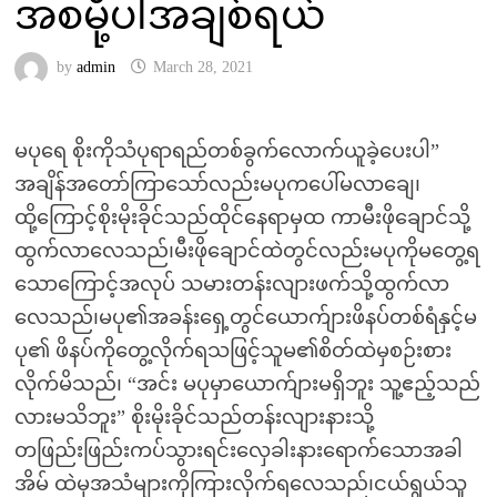
အစမို့ပါအချစ်ရယ်
by
admin
March 28, 2021
မပုရေ စိုးကိုသံပုရာရည်တစ်ခွက်လောက်ယူခဲ့ပေးပါ”
အချိန်အတော်ကြာသော်လည်းမပုကပေါ်မလာချေ၊
ထို့ကြောင့်စိုးမိုးခိုင်သည်ထိုင်နေရာမှထ ကာမီးဖိုချောင်သို့
ထွက်လာလေသည်၊မီးဖိုချောင်ထဲတွင်လည်းမပုကိုမတွေ့ရ
သောကြောင့်အလုပ် သမားတန်းလျားဖက်သို့ထွက်လာ
လေသည်၊မပု၏အခန်းရှေ့တွင်ယောက်ျားဖိနပ်တစ်ရံနှင့်မ
ပု၏ ဖိနပ်ကိုတွေ့လိုက်ရသဖြင့်သူမ၏စိတ်ထဲမှစဉ်းစား
လိုက်မိသည်၊ “အင်း မပုမှာယောက်ျားမရှိဘူး သူ့ဧည့်သည်
လားမသိဘူး” စိုးမိုးခိုင်သည်တန်းလျားနားသို့
တဖြည်းဖြည်းကပ်သွားရင်းလှေခါးနားရောက်သောအခါ
အိမ် ထဲမှအသံများကိုကြားလိုက်ရလေသည်၊ငယ်ရွယ်သူ