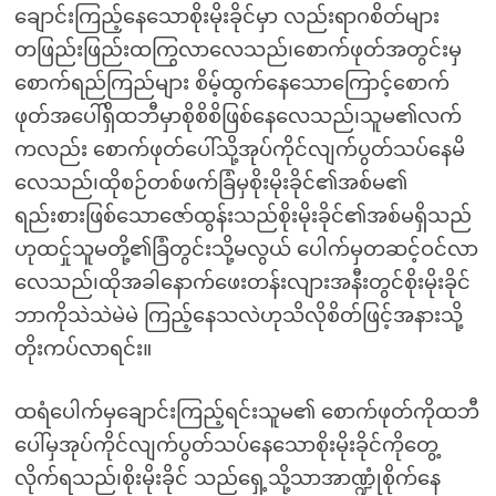
ချောင်းကြည့်နေသောစိုးမိုးခိုင်မှာ လည်းရာဂစိတ်များ
တဖြည်းဖြည်းထကြွလာလေသည်၊စောက်ဖုတ်အတွင်းမှ
စောက်ရည်ကြည်များ စိမ့်ထွက်နေသောကြောင့်စောက်
ဖုတ်အပေါ်ရှိထဘီမှာစိုစိစိဖြစ်နေလေသည်၊သူမ၏လက်
ကလည်း စောက်ဖုတ်ပေါ်သို့အုပ်ကိုင်လျက်ပွတ်သပ်နေမိ
လေသည်၊ထိုစဉ်တစ်ဖက်ခြံမှစိုးမိုးခိုင်၏အစ်မ၏
ရည်းစားဖြစ်သောဇော်ထွန်းသည်စိုးမိုးခိုင်၏အစ်မရှိသည်
ဟုထင်ှုသူမတို့၏ခြံတွင်းသို့မလွယ် ပေါက်မှတဆင့်ဝင်လာ
လေသည်၊ထိုအခါနောက်ဖေးတန်းလျားအနီးတွင်စိုးမိုးခိုင်
ဘာကိုသဲသဲမဲမဲ ကြည့်နေသလဲဟုသိလိုစိတ်ဖြင့်အနားသို့
တိုးကပ်လာရင်း။
ထရံပေါက်မှချောင်းကြည့်ရင်းသူမ၏ စောက်ဖုတ်ကိုထဘီ
ပေါ်မှအုပ်ကိုင်လျက်ပွတ်သပ်နေသောစိုးမိုးခိုင်ကိုတွေ့
လိုက်ရသည်၊စိုးမိုးခိုင် သည်ရှေ့သို့သာအာဏ္ဍုံစိုက်နေ