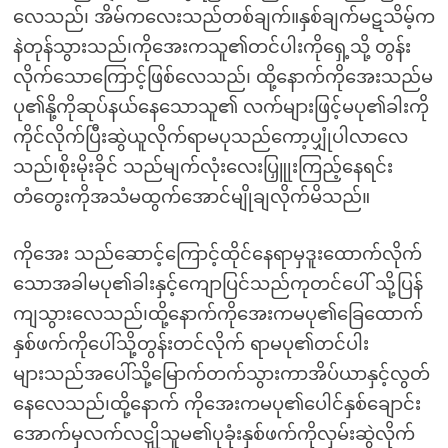
လေသည်၊ အိမ်ကလေးသည်တစ်ချက်။နှစ်ချက်မဋသိမ့်က
နဲတုန်သွားသည်၊ကိုအေးကသူ၏တင်ပါးကိုရှေ့သို့ တွန်း
လိုက်သောကြောင့်ဖြစ်လေသည်၊ ထို့နောက်ကိုအေးသည်မ
ပု၏နို့ကိုဆုပ်နယ်နေသောသူ၏ လက်များဖြင့်မပု၏ခါးကို
ကိုင်လိုက်ပြီးဆွဲယူလိုက်ရာမပုသည်ကော့ပျှုံပါလာလေ
သည်၊စိုးမိုးခိုင် သည်မျက်လုံးလေးပြှူုးကြည့်နေရင်း
တံတွေးကိုအသံမထွက်အောင်မျိုချလိုက်မိသည်။
ကိုအေး သည်ဆောင့်ကြောင့်ထိုင်နေရာမှဒူးထောက်လိုက်
သောအခါမပု၏ခါးနှင့်ကျောပြင်သည်ကုတင်ပေါ် သို့ပြန်
ကျသွားလေသည်၊ထို့နောက်ကိုအေးကမပု၏ခြေထောက်
နှစ်ဖက်ကိုပေါ်သို့တွန်းတင်လိုက် ရာမပု၏တင်ပါး
များသည်အပေါ်သို့မြောက်တက်သွားကာအိပ်ယာနှင့်လွတ်
နေလေသည်၊ထို့နောက် ကိုအေးကမပု၏ပေါင်နှစ်ချောင်း
အောက်မှလက်လဋှိုသူမ၏ပုခုံးနှစ်ဖက်ကိုလှမ်းဆွဲလိုက်