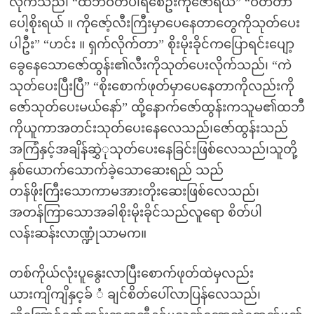
လိုက်သည်၊ “ထဘီဝတ်ပါရစေဦးကိုဇော်ရယ်” “ဝတ်တာ
ပေါ့စိုးရယ် ။ ကိုဇော့်လီးကြီးမှာပေနေတာတွေကိုသုတ်ပေး
ပါဦး” “ဟင်း ။ ရှက်လိုက်တာ” စိုးမိုးခိုင်ကပြောရင်းပျော့
ခွေနေသောဇော်ထွန်း၏လီးကိုသုတ်ပေးလိုက်သည်၊ “ကဲ
သုတ်ပေးပြီးပြီ” “စိုးစောက်ဖုတ်မှာပေနေတာကိုလည်းကို
ဇော်သုတ်ပေးမယ်နော်” ထို့နောက်ဇော်ထွန်းကသူမ၏ထဘီ
ကိုယူကာအတင်းသုတ်ပေးနေလေသည်၊ဇော်ထွန်းသည်
အကြံနှင့်အချိန်ဆွှဲုသုတ်ပေးနေခြင်းဖြစ်လေသည်၊သူတို့
နှစ်ယောက်သောက်ခဲ့သောဆေးရည် သည်
တန်ဖိုးကြီးသောကာမအားတိုးဆေးဖြစ်လေသည်၊
အတန်ကြာသောအခါစိုးမိုးခိုင်သည်လူရော စိတ်ပါ
လန်းဆန်းလာဏ္ဍုံသာမက။
တစ်ကိုယ်လုံးပူနွေးလာပြီးစောက်ဖုတ်ထဲမှလည်း
ယားကျိကျိနှင့ခ် ံ ချင်စိတ်ပေါ်လာပြန်လေသည်၊