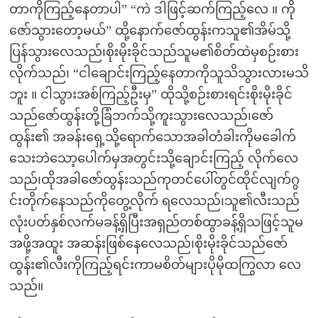
တာကိုကြည့်နေတာပါ” “ကဲ ဒါဖြင့်ဆက်ကြည့်လေ ။ ကို
ဇော်သွားတော့မယ်” ထို့နောက်ဇော်ထွန်းကသူ၏အိမ်သို့
ပြန်သွားလေသည်၊စိုးမိုးခိုင်သည်သူမ၏စိတ်ထဲမှစဉ်းစား
လိုက်သည်၊ “ငါချောင်းကြည့်နေတာကိုသူသိသွားလားမသိ
ဘူး ။ ငါသွားအစ်ကြည့်ဦးမှ” ထိုသို့စဉ်းစားရင်းစိုးမိုးခိုင်
သည်ဇော်ထွန်းတို့ခြံဘက်သို့ကူးသွားလေသည်၊ဇော်
ထွန်း၏ အခန်းရှေ့သို့ရောက်သောအခါတံခါးကိုမခေါက်
သေးဘဲသော့ပေါက်မှအတွင်းသို့ချောင်းကြည့် လိုက်လေ
သည်၊ထိုအခါဇော်ထွန်းသည်ကုတင်ပေါ်တွင်ထိုင်လျက်ဂွ
င်းတိုက်နေသည်ကိုတွေ့လိုက် ရလေသည်၊သူ၏လီးသည်
လုံးပတ်နှစ်လက်မခန့်ရှိပြီးအရှည်တစ်ထွာခန့်ရှိသဖြင့်သူမ
အဖို့အထူး အဆန်းဖြစ်နေလေသည်၊စိုးမိုးခိုင်သည်ဇော်
ထွန်း၏လီးကိုကြည့်ရင်းကာမစိတ်များပိုမိုထကြွလာ လေ
သည်။