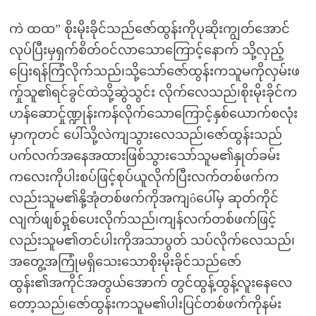
ကဲ ထထ” စိုးမိုးခိုင်သည်ဇော်ထွန်းကိုပုဆိုးကျွတ်အောင်
လုပ်ပြီးမှရှက်စိတ်ဝင်လာသောကြောင့်နောက် သို့လှည့်
ပြေးရန်ကြံလိုက်သည်၊သို့သော်ဇော်ထွန်းကသူမကိုလှမ်းဖ
က်ှုသူ၏ရင်ခွင်ထဲသို့ဆွဲသွင်း လိုက်လေသည်၊စိုးမိုးခိုင်က
ဟန်ဆောင်ှုဏ္ဍုန်းကန်လိုက်သောကြောင့်နှစ်ယောက်စလုံး
မှာကုတင် ပေါ်သို့လဲကျသွားလေသည်၊ဇော်ထွန်းသည်
ပက်လက်အနေအထားဖြစ်သွားသော်သူမ၏နှုတ်ခမ်း
ကလေးကိုပါးစပ်ဖြင့်စုပ်ယူလိုက်ပြီးလက်တစ်ဖက်က
လည်းသူမ၏နို့အုံတစ်ဖက်ကိုအကျôပေါ်မှ ဆုတ်ကိုင်
လျက်ဖျစ်ဍှစ်ပေးလိုက်သည်၊ကျန်လက်တစ်ဖက်ဖြင့်
လည်းသူမ၏တင်ပါးကိုအသာပွတ် သပ်လိုက်လေသည်၊
အတွေ့အကြုံမရှိသေးသောစိုးမိုးခိုင်သည်ဇော်
ထွန်း၏အကိုင်အတွယ်အောက် တွင်ထွန့်ထွန့်လူးနေလေ
တော့သည်၊ဇော်ထွန်းကသူမ၏ပါးပြင်တစ်ဖက်ကိုနမ်း