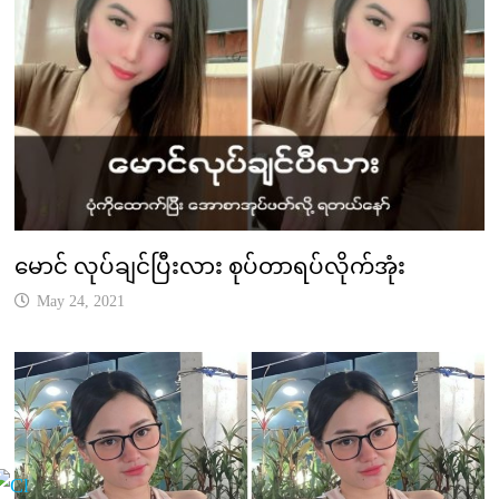
မောင် လုပ်ချင်ပြီးလား စုပ်တာရပ်လိုက်အုံး
May 24, 2021