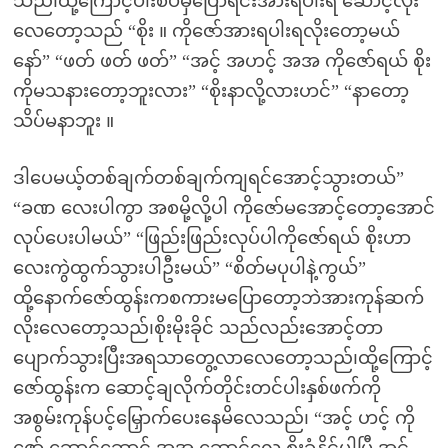
သည်၊ထို့ကြောင့်ပါးစပ်မှပြောရင်းအားရပါးရ ဆောင့်လိုး
လေတော့သည် “စိုး ။ ကိုဇော်အားရပါးရလိုးတော့မယ်
နော်” “ဖတ် ဖတ် ဖတ်” “အင့် အဟင့် အအ ကိုဇော်ရယ် စိုး
ကိုမသနားတော့ဘူးလား” “စိုးနာလို့လားဟင်” “နာတော့
သိပ်မနာဘူး ။
ဒါပေမယ့်တစ်ချက်တစ်ချက်ကျရင်အောင့်သွားတယ်”
“ခဏ လေးပါကွာ အစမို့လို့ပါ ကိုဇော်မအောင့်တော့အောင်
လုပ်ပေးပါမယ်” “ဖြည်းဖြည်းလုပ်ပါကိုဇော်ရယ် စိုးဟာ
လေးကွဲထွက်သွားပါဦးမယ်” “စိတ်မပုပါနဲ့ကွယ်”
ထို့နောက်ဇော်ထွန်းကစကားမပြောတော့ဘဲအားကုန်ဆက်
လိုးလေတော့သည်၊စိုးမိုးခိုင် သည်လည်းအောင့်တာ
ပျောက်သွားပြီးအရသာတွေ့လာလေတော့သည်၊ထို့ကြောင့်
ဇော်ထွန်းက ဆောင့်ချလိုက်တိုင်းတင်ပါးနှစ်ဖက်ကို
အစွမ်းကုန်ပင့်မြှောက်ပေးနေမိလေသည်၊ “အင့် ဟင့် ကို