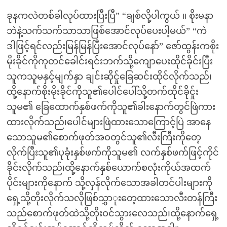
ခုနကလဲတစ်ခါလုပ်ထားပြီးပြီ” “ချစ်လို့ပါကွယ် ။ စိုးမနာ
ဘဲနဲ့သက်သက်သာသာဖြစ်အောင်လုပ်ပေးပါ့မယ်” “ကဲ
ဒါဖြင့်ရင်လည်းမြန်မြန်ပြီးအောင်လုပ်နော်” ဇော်ထွန်းကစိုး
မိုးခိုင်ကိုကုတင်ခေါင်းရင်းဘက်သို့ကျောပေးထိုင်ခိုင်းပြီး
သူကသူမနှင့်မျက်နှာ ချင်းဆိုင်ှုခြေဆင်းထိုင်လိုက်သည်၊
ထို့နောက်စိုးမိုးခိုင်ကိုသူ၏ပေါင်ပေါ်သို့တက်ထိုင်ခိုင်ှုး
သူမ၏ ခြေထောက်နှစ်ဖက်ကိုသူ၏ခါးနောက်တွင်ဖြဲကား
ထားလိုက်သည်၊ပေါင်များဖြဲထားသောကြောင့်ပြဲ အာနေ
သောသူမ၏စောက်ဖုတ်အဝတွင်သူ၏လီးကြီးကိုတေ့
လိုက်ပြီးသူ၏ပုခုံးနှစ်ဖက်ကိုသူမ၏ လက်နှစ်ဖက်ဖြင့်ကိုင်
ခိုင်းလိုက်သည်၊ထို့နောက်နှစ်ယောက်စလုံးကိုယ်အထက်
ပိုင်းများကိုနောက် သို့လှန်လိုက်သောအခါတင်ပါးများကို
ရှေ့သို့တိုးလိုက်သလိုဖြစ်သွှာုးတေ့ထားသောလီးတန်ကြီး
သည်စောက်ဖုတ်ထဲသို့တိုးဝင်သွားလေသည်၊ထို့နောက်ရှေ့