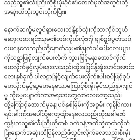
သည်သူ၏လီးကြီးကိုစိုးမိုးခိုင်၏စောက်ဖုတ်အတွင်းသို့
အဆုံးထိထိုးသွင်းလိုက်ပြီး။
နောက်ဆက်ှုမလှုပ်ရှားသေးဘဲနို့နှစ်လုံးကိုသာကိုင်တွယ်
ဆော့ကစားရင်းသူမ၏တစ်ကိုယ်လုံးကို ဖျစ်ဍှစ်ပွတ်သပ်
ပေးနေလေသည်၊ထို့နောက်သူမ၏နှုတ်ခမ်းပါးလေးများ
ကိုလဋာဖြင့်လျက်ပေးလိုက် သွားဖြင့်မနာအောင်ကိုက်
ပေးလိုက်နှင့်လုပ်နေလေသည်၊ထို့အပြင်နို့အုံဖောင်းဖောင်း
လေးနှစ်ခုကို ပါလဋာဖြင့်လျက်ပေးလိုက်။ပါးစပ်ဖြင့်စုပ်
ပေးလိုက်နှင့်ဆွပေးနေသောကြောင့်စိုးမိုးခိုင်သည်နာကျင်
မှု ကိုမေ့ပျောက်ကာအရသာတွေ့လာလေတော့သည်၊
ထို့ကြောင့်အောက်မှနှေုဖင်နှစ်ခြမ်းကိုအစွမ်း ကုန်ဖြဲကား
ရင်းခါးကိုအပေါ်သို့ကော့ထိုးနေလေသည်၊ထိုအခါဇော်
ထွန်းကသူ၏လီးကြီးကိုတစ် ဝက်ခန့်အထိဆွဲထုတ်လိုက်
ပြီးနောက်အဆုံးထိပြန်လည်ဖိသွင်းလိုက်လေသည်၊စိုးမိုး