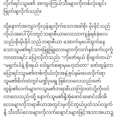
လိုက်ရင်းသူမ၏ အကျôကြယ်သီးများကိုတစ်လုံးချင်း
ဖြုတ်ချလိုက်သည်။
ထို့နောက်အကျôကိုလှန်ချလိုက်သောအခါစိုး မိုးခိုင်သည်
ကိုယ်အပေါ်ပိုင်းတွင်ဘရာစီယာလေးသာကျန်ရစ်ခဲ့လေ
သည်၊စိုးမိုးခိုင်သည်ဘရာစီယာ အောက်မှပေါ်ထွက်နေ
သောသူမ၏ရင်သားဖြူဖြူလေးများကိုလက်နှစ်ဖက်ယှက်ှု
ကာထားရင်း ပြောလိုက်သည်၊ “ကိုဇော်ရယ် စိုးရှက်တယ်”
“မရှက်ပါနဲ့ စိုးရယ် ။ဒါရှက်စရာမှမဟုတ်တာ” ဇော်ထွန်းက
ပြောရင်းသူမ၏တစ်ကိုယ်လုံးအနှံ့စုပ်နမ်းပေးလိုက်ရာ
သူမ၏စိတ်ထဲတွင်မဏ္ဍိုးမရွ ဖြစ်လာလေသည်၊ဇော်
ထွန်း၏လက်များကသူမ၏ဘရာစီယာကြားထဲသို့တိုးဝင်
လာလေသည်၊ထို့ နောက်သူမ၏နို့အုံဖောင်းဖောင်းအိအိ
လေးများကိုဘရာစီယာအတွင်းမှကိုင်တွယ်ပွတ်သပ်လျက်
နို့ သီးထိပ်လေးများကိုလက်ချောင်းများဖြင့်အသာအယာဍှ