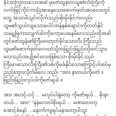
ခိုင်ထကြွလာသောအခါ မှဇော်ထွန်းကသူ၏လီးကြီးကို
လက်ဖြင့်ကိုင်ကာပြဲအာနေသောစောက်ဖုတ်အဝလေးတွင်
တှေု့ အသာဖိသွင်းလိုက်သည်၊စိုးမိုးခိုင်ကလည်း
သူမ၏သွယ်လျသောပေါင်တန်နှစ်ချောင်းကိုတတ်နိုင်
သမဋဖြဲကားလျက်ခါးကိုကော့ပေးနေမိလေသည်၊ထိုအခါ
တွင်ဇော်ထွန်း၏ကြီးမားတုတ်ခိုင်သောလီး ကြီးသည်
သူမ၏စောက်ဖုတ်လေးထဲသို့တဖြည်းဖြည်းတိုးဝင်သွား
လေသည်၊အပျိုစင်လေးဖြစ်သော စိုးမိုးခိုင်သည်
ကြီးမားသောလီးကြီး၏ဒစ်ကိုမခံနိုင်သောကြောင့်ပါးစပ်မှ
ညည်းတွားလိုက်မိလေ သည်၊ “အား နာတယ်ကိုဇော် ။
ဖြည်းဖြည်းလုပ်ပါကိုဇော်ရယ် ။
အား အဟင့်ဟင့် … မလုပ်ပါနဲ့တော့ ကိုဇော်ရယ်… စိုးနာ
တယ်… အား” “နဲနဲလေးပါစိုးရယ် … ခဏတေတာ့
အောင့်ခံနော် …နောက်ကျရင်မနာတော့ပါဘူး