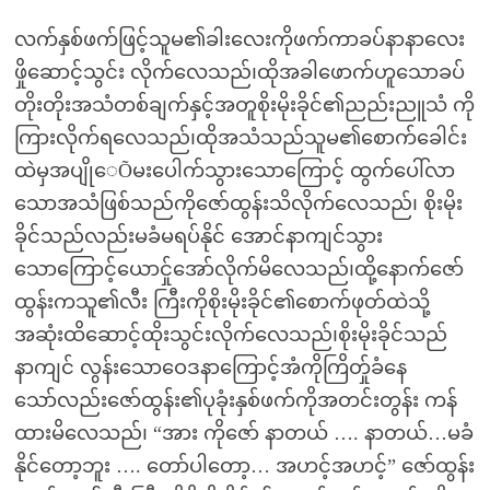
လက်နှစ်ဖက်ဖြင့်သူမ၏ခါးလေးကိုဖက်ကာခပ်နာနာလေး
ဖှိုဆောင့်သွင်း လိုက်လေသည်၊ထိုအခါဖောက်ဟူသောခပ်
တိုးတိုးအသံတစ်ချက်နှင့်အတူစိုးမိုးခိုင်၏ညည်းညူသံ ကို
ကြားလိုက်ရလေသည်၊ထိုအသံသည်သူမ၏စောက်ခေါင်း
ထဲမှအပျိုေÕမးပေါက်သွားသောကြောင့် ထွက်ပေါ်လာ
သောအသံဖြစ်သည်ကိုဇော်ထွန်းသိလိုက်လေသည်၊ စိုးမိုး
ခိုင်သည်လည်းမခံမရပ်နိုင် အောင်နာကျင်သွား
သောကြောင့်ယောင်ှုအော်လိုက်မိလေသည်၊ထို့နောက်ဇော်
ထွန်းကသူ၏လီး ကြီးကိုစိုးမိုးခိုင်၏စောက်ဖုတ်ထဲသို့
အဆုံးထိဆောင့်ထိုးသွင်းလိုက်လေသည်၊စိုးမိုးခိုင်သည်
နာကျင် လွန်းသောဝေဒနာကြောင့်အံကိုကြိတ်ှုခံနေ
သော်လည်းဇော်ထွန်း၏ပုခုံးနှစ်ဖက်ကိုအတင်းတွန်း ကန်
ထားမိလေသည်၊ “အား ကိုဇော် နာတယ် …. နာတယ်…မခံ
နိုင်တော့ဘူး …. တော်ပါတော့… အဟင့်အဟင့်” ဇော်ထွန်း