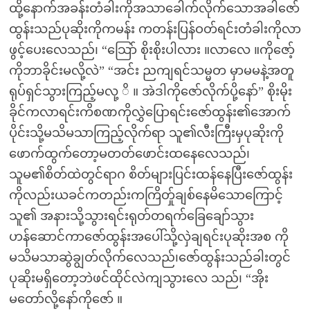
ထို့နောက်အခန်းတံခါးကိုအသာခေါက်လိုက်သောအခါဇော်
ထွန်းသည်ပုဆိုးကိုကမန်း ကတန်းပြန်ဝတ်ရင်းတံခါးကိုလာ
ဖွင့်ပေးလေသည်၊ “သြော် စိုးစိုးပါလား ။လာလေ ။ကိုဇော့်
ကိုဘာခိုင်းမလို့လဲ” “အင်း ညကျရင်သမ္မတ မှာမမနဲ့အတူ
ရုပ်ရှင်သွားကြည့်မလု့ ိ ။ အဲဒါကိုဇော်လိုက်ပို့နော်” စိုးမိုး
ခိုင်ကလာရင်းကိစဏကိုလွှဲပြောရင်းဇော်ထွန်း၏အောက်
ပိုင်းသို့မသိမသာကြည့်လိုက်ရာ သူ၏လီးကြီးမှပုဆိုးကို
ဖောက်ထွက်တော့မတတ်ဖောင်းထနေလေသည်၊
သူမ၏စိတ်ထဲတွင်ရာဂ စိတ်များပြင်းထန်နေပြီးဇော်ထွန်း
ကိုလည်းယခင်ကတည်းကကြိတ်ှုချစ်နေမိသောကြောင့်
သူ၏ အနားသို့သွားရင်းရုတ်တရက်ခြေချော်သွား
ဟန်ဆောင်ကာဇော်ထွန်းအပေါ်သို့လှဲချရင်းပုဆိုးအစ ကို
မသိမသာဆွဲချွတ်လိုက်လေသည်၊ဇော်ထွန်းသည်ခါးတွင်
ပုဆိုးမရှိတော့ဘဲဖင်ထိုင်လဲကျသွားလေ သည်၊ “အိုး
မတော်လို့နော်ကိုဇော် ။