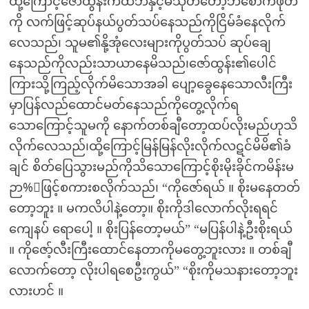
ထို့ကြောင့်ဇော်ထွန်းကထဘီနှင့်မသုတ်တော့ဘဲစောက်ဖုတ်
ကို လက်ဖြင့်ဆုပ်နယ်ပွတ်သပ်နေသည်ကိုငြိမ်ခံနေလိုက်
လေသည်၊ သူမ၏နို့အုံလေးများကိုပွတ်သပ် ဆုပ်ချေ
နေသည်ကိုလည်းသာယာနေမိသည်၊ဇော်ထွန်း၏ပေါင်
ကြားသို့ကြည့်လိုက်မိသောအခါ ပျော့ခွေနေသောလီးကြီး
မှာပြန်လည်ထောင်မတ်နေသည်ကိုတွေ့လိုက်ရ
သောကြောင့်သူမကို နောက်တစ်ချီတော့ထပ်လိုးမည်ဟုသိ
လိုက်လေသည်၊ထို့ကြောင့်မြန်မြန်လိုးလိုက်လဋင်မိမိ၏ခံ
ချင် စိတ်ပြေသွားမည်ကိုသိသောကြောင့်စိုးမိုးခိုင်ကမိန်းမ
ဉာ%်ဖြင့်စကားစလိုက်သည်၊ “ကိုဇော်ရယ် ။ စိုးမနေတတ်
တော့ဘူး ။ မကလိပါနဲ့တော့။ စိုးကိုဒါလောက်လိုးရရင်
ကျေနပ် ရောပေါ့ ။ စိုးပြန်တော့မယ်” “မပြန်ပါနဲ့ဦးစိုးရယ်
။ ကိုဇော့်လီးကြီးထောင်နေတာကိုမတွေ့ဘူးလား ။ တစ်ချီ
လောက်တော့ လိုးပါရစေဦးကွယ်” “စိုးကိုမသနားတော့ဘူး
လားဟင် ။