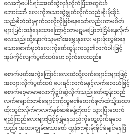
လေးကိုပေါင်ရင်းအထိဆွဲလှန်လိုက်ပြီးအတွင်းခံ
ဘောင်းဘီ လေးကိုအသာဆွဲချွတ်လိုက်သည်၊စိုးမိုးခိုင်
သည်စိတ်ထဲမှရှက်သလိုလိုဖြစ်နေသော်လည်းကာမစိတ်
များပြင်းထန်နေသောကြောင့်ဘာမဋမပြောဘဲငြိမ်နေလိုက်
လေသည်၊ထို့နောက်သူမ၏အမွှေးနုလေး များဖုံးလွှမ်းနေ
သောစောက်ဖုတ်လေးကိုဇော်ထွန်းကသူ၏လက်ဝါးဖြင့်
အုပ်ကိုင်လျက်ပွတ်သပ်ပေး လိုက်လေသည်။
စောက်ဖုတ်အကွဲကြောင်းလေးထဲသို့လက်ချောင်းများဖြင့်
အလျားလိုက်ပွတ်သပ် ပေးရင်းလက်မနှင့်လက်ခလယ်ဖြင့်
စောက်စေ့မာမာလေးကိုဍှပ်ဆွဲလိုက်သည်၊ဇော်ထွန်းသည်
လက်ချောင်းတစ်ချောင်းကိုသူမ၏စောက်ဖုတ်ထဲသို့အသာ
ထိုးသွင်းလိုက်ရာလက်နှစ်ဆစ်ခန့်တိုးဝင် သွားပြီးစောက်
ရည်ကြည်လေးများဖြင့်စိုရွှဲနေသည်ကိုတွေ့လိုက်ရလေ
သည်၊ အထာကျွမ်းသောဇော် ထွန်းကစိုးမိုးခိုင်ခံချင်နေပြီ