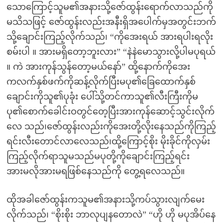
သောကြောင့်သူမ၏အနားသို့ဇော်ထွန်းရောက်လာသည်ကို
မသိသဖြင့် ဇော်ထွန်းလည်းအနီးရှိအပေါက်မှအတွင်းဘက်
သို့ချောင်းကြည့်လိုက်သည်၊ “ကိုအေးရယ် အားရပါးရလိုး
စမ်းပါ ။ အားမရှိတော့ဘူးလား” “နဲနဲမောသွားလို့ပါမပုရယ်
။ ကဲ အားကုန်သွန်တော့မယ်နော်” ထို့နောက်ကိုအေး
ကလက်နှစ်ဖက်ကိုဆန့်လိုက်ပြီးမပု၏ခြေထောက်နှစ်
ချောင်းကိုသူ၏ပုခုံး ပေါ်သို့တင်ကာသူ၏လီးကြီးကိုမ
ပု၏စောက်ခေါင်းဝတွင်တေ့ပြီးအားကုန်ဆောင့်သွင်းလိုက်
လေ သည်၊ဇော်ထွန်းလည်းကိုအေးတို့လိုးနေသည်ကိုကြည့်
ရင်းလီးတောင်လာလေသည်၊ထို့ကြောင့်စိုး မိုးခိုင်ကိုလှမ်း
ကြည့်လိုက်ရာသူမသည်မပုတို့ကိုချောင်းကြည့်ရင်း
အားမလိုအားမရဖြစ်နေသည်ကို တွေ့ရလေသည်။
ထိုအခါဇော်ထွန်းကသူမ၏အနားသို့ကပ်သွားလျက်မေး
လိုက်သည်၊ “စိုးစိုး ဘာလုပျနတောလဲ” “ဟို ဟို မပုအိပ်နေ