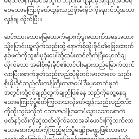
မရသလိုစိုးမိုးခိုင်အတွက် လည်းကျေနပ်မှုအပြည့်အဝမရ
စေသောကြောင့်ဇော်ထွန်းသည်စိုးမိုးခိုင်ကိုနောက်သို့အသာ
လှန်ချ လိုက်ပြီး။
ဆင်းထားသောခြေထောက်များကိုဒူးထောက်အနေအထား
သို့ပြောင်းယူလိုက်သည်၊ထို့ နောက်စိုးမိုးခိုင်၏ခြေထောက်
နှစ်ဖက်ကိုသူ၏ပုခုံးပေါ်သို့ထမ်းတင်လိုက်ပြီးမှောက်ချ
လိုက်သော အခါစိုးမိုးခိုင်၏တင်ပါးများသည်မြောက်တက်
လာပြီးစောက်ဖုတ်သည်လည်းပိုမိုတင်းမာလာလေ သည်၊
စိုးမိုးခိုင်သည်လီးတန်ကြီးကအပေါ်စီးမှစောက်ဖုတ်
အတွင်းသို့ဝင်ချည်ထွက်ချည်ဖြစ်နေ သည်ကိုတွေ့နေရ
သောကြောင့်ပှိုစိတ်ကြွလာသလိုဇော်ထွန်းသည်လည်းလီး
ကိုထိုးသွင်းလိုက် သောအခါပြားကပ်သွားသောစောက်
ဖုတ်နှင့်လီးကိုဆွဲထုတ်လိုက်သောအခါဖောင်းကြွတက်လာ
သောစောက်ဖုတ်ကိုကြည့်ရင်းပှိုမဏ္ဍိုးမဏ္ဍွဖြစ်လာလေ