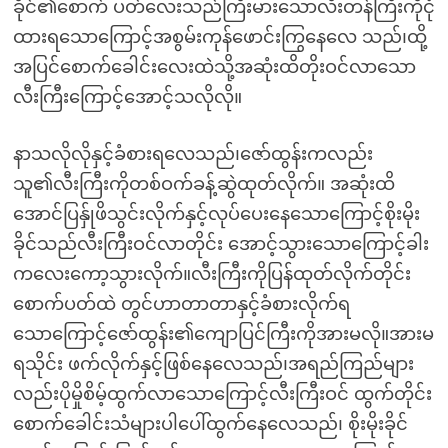
ခိုင်၏စောက် ပတ်လေးသည်ကြီးမားသောလီးတန်ကြီးကိုငုံ
ထားရသောကြောင့်အစွမ်းကုန်ဖောင်းကြွနေလေ သည်၊ထို့
အပြင်စောက်ခေါင်းလေးထဲသို့အဆုံးထိတိုးဝင်လာသော
လီးကြီးကြောင့်အောင့်သလိုလို။
နာသလိုလိုနှင့်ခံစားရလေသည်၊ဇော်ထွန်းကလည်း
သူ၏လီးကြီးကိုတစ်ဝက်ခန့်ဆွဲထုတ်လိုက်။ အဆုံးထိ
အောင်ပြန်ှုဖိသွင်းလိုက်နှင့်လုပ်ပေးနေသောကြောင့်စိုးမိုး
ခိုင်သည်လီးကြီးဝင်လာတိုင်း အောင့်သွားသောကြောင့်ခါး
ကလေးကော့သွားလိုက်။လီးကြီးကိုပြန်ထုတ်လိုက်တိုင်း
စောက်ပတ်ထဲ တွင်ဟာတာတာနှင့်ခံစားလိုက်ရ
သောကြောင့်ဇော်ထွန်း၏ကျောပြင်ကြီးကိုအားမလို။အားမ
ရသိုင်း ဖက်လိုက်နှင့်ဖြစ်နေလေသည်၊အရည်ကြည်များ
လည်းပိုမှိုစိမ့်ထွက်လာသောကြောင့်လီးကြီးဝင် ထွက်တိုင်း
စောက်ခေါင်းသံများပါပေါ်ထွက်နေလေသည်၊ စိုးမိုးခိုင်