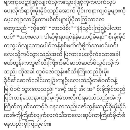
များကိုလဋာဖြင့်လျက်လိုက်။သွားဖြင့်ကိုက်လိုက်လုပ်
ပေးလိုက်ရာစိုးမိုးခိုင်သည်အောက် ပိုင်းကနာကျင်မှုများကို
မေ့လျော့လာပြီးကာမစိတ်များပိုမိုထကြွလာလေ
တော့သည် “ကိုဇော်” “ဘာလဲစိုး” “နဲနဲသွင်းကြည့်ပါလား
ဟင်” “အင်းလေ ။ ဒါဆိုစိုးနာရင်နဲနဲအောင့်ခံနော်” စိုးမိုးခိုင်
ကသွယ်လျသောပေါင်တန်နှစ်ဖက်ကိုဗိုက်သားဝင်းဝင်း
လေးသို့ကပ်သွားသည်အထိ ဖြဲကားပေးလိုက်သောအခါ
ဇော်ထွန်းကသူ၏လီးကြီးကိုခပ်ဆတ်ဆတ်ဖိသွင်းလိုက်
သည်၊ ထိုအခါ တွင်ဇော်ထွန်း၏လီးကြီးသည်စိုးမိုး
ခိုင်၏စောက်ခေါင်းကျဉ်းကျဉ်းလေးထဲသို့တစ်ဝက်ခန့်
မြုပ်ဝင် သွားလေသည်၊ “အင့် အင့် အီး အ” စိုးမိုးခိုင်သည်
ပြင်းထန်သောနာကျင်မှုကိုခံစားလိုက်ရသော်လည်းအံကို
ကြိတ်လျက်တောင့်ခံ နေလေသည်၊ဇော်ထွန်းသည်စိုးမိုးခိုင်
ကအံကိုကြိတ်လျက်လက်သီးကလေးဆုပ်ကာကြိတ်မှိတ်ခံ
နေသည်ကိုကြည့်ရင်း။