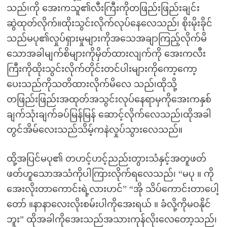
သည်၊ကို အေးကသူ၏လီးကြီးကိုတဖြည်းဖြည်းချင်း
ဆွဲထုတ်လိုက်။ထိုးသွင်းလိုက်လုပ်နေလေသည်၊ စိုးမိုးခိုင်
သည်မပု၏လှုပ်ရှားမှုများကိုအသေအချာကြည့်လိုက်မိ
သောအခါမျက်စိများကိုမှိတ်ထားလျက်ကို အေးကလီး
ကြီးကိုထိုးသွင်းလိုက်တိုင်းတင်ပါးများကိုကော့ကော့
ပေးသည်ကိုသတိထားလိုက်မိလေ သည်၊ထိုသို့
တဖြည်းဖြည်းအထုတ်အသွင်းလုပ်နေရာမှကိုအေးကနှစ်
ချက်သုံးချက်ခပ်မြန်မြန် ဆောင့်လိုက်လေသည်၊ထိုအခါ
တွင်အိမ်လေးသည်သိမ့်ကနဲလှုပ်သွားလေသည်။
ထို့အပြင်မပု၏ တဟင့်ဟင့်ညည်းတွားသံနှင့်အတူဖတ်
ဖတ်ဟူသောအသံကိုပါကြားလိုက်ရလေသည်၊ “မပု ။ ကို
အေးလိုးတာကောင်းရဲ့လားဟင်” “အို သိပ်ကောင်းတာပေါ့
တော် ။နာနာလေးလိုးစမ်းပါကိုအေးရယ် ။ ခံလို့ကိုမဝနိုင်
ဘူး” ထိုအခါကိုအေးသည်အသားကုန်လိုးလေတော့သည်၊