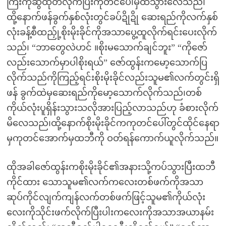
ကြီးကိုဆွဲထုတ်လိုက်ပြီးကုတင်ပေါ်မှထသွားလေသည်၊
ထို့နောက်ဖန်ခွက်နှစ်လုံးတွင်ခပ်ဍိုဍို ဆေးရည်ကိုလက်နှစ်
လုံးခန့်စီထည်ှု့စိုးမိုးခိုင်ကိုအသာပွေ့ထူလိုက်ရင်းပေးလိုက်
သည်၊ “ဘာတွေလဲဟင် ။စိုးမသောက်ချင်ဘူး” “ကိုဇော်
လည်းသောက်မှာပါစိုးရယ်” ဇော်ထွန်းကမော့သောက်ပြ
လိုက်သည်ကိုကြည့်ရင်းစိုးမိုးခိုင်လည်းသူမ၏လက်တွင်းရှိ
ဖန် ခွက်ထဲမှဆေးရည်ကိုမော့သောက်လိုက်သည်၊တစ်
ကိုယ်လုံးပူရှိန်းသွားသလိုအားပြည့်လာသည်ဟု ခံစားလိုက်
မိလေသည်၊ထို့နောက်စိုးမိုးခိုင်ကကုတင်ပေါ်တွင်ထိုင်နေရာ
မှကုတင်အောက်မှထဘီကို ဝတ်ရန်ကောက်ယူလိုက်သည်။
ထိုအခါဇော်ထွန်းကစိုးမိုးခိုင်၏အနားသို့ကပ်သွားပြီးထဘီ
ကိုင်ထား သောသူမ၏လက်ကလေးတစ်ဖက်ကိုအသာ
ဆုပ်ကိုင်လျက်ကျန်လက်တစ်ဖက်ဖြင့်သူမ၏ကိုယ်လုံး
လေးကိုသိုင်းဖက်လိုက်ပြီးပါးကလေးကိုအသာအယာနမ်း