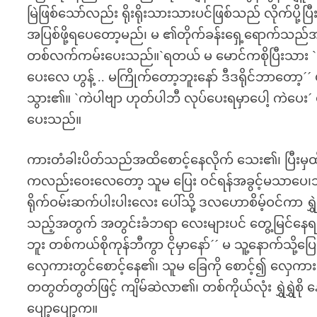
မြဲဖြစ်သော်လည်း ရိုးရိုးသားသားပင်ဖြစ်သည် လိုက်ပို့ပ
အပြစ်ဖို့ရပေတော့မည်၊ မ ၏တိုက်ခန်းရှေ့ရောက်သည်အထ
တစ်လက်ကမ်းပေးသည်။`ရတယ် မ မောင်ကစိုပြီးသား `မ´
ပေးလေ ဟွန့် .. မကြိုက်တော့ဘူးနော် ဒီဒရိုင်ဘာတော့´´
သွား၏။ `ကဲပါဗျာ ဟုတ်ပါဘီ လုပ်ပေးရမှာပေါ့ ကဲပ
ပေးသည်။
ကားတံခါးပိတ်သည်အထိစောင့်နေလိုက် သေး၏၊ ပြီးမှ
ကလည်းဝေးလေတော့ သူမ ပြေး ဝင်ရန်အခွင့်မသာပေ၊သူမ
ရိုက်ဝမ်းဆက်ပါးပါးလေး ပေါ်သို့ ဒလဟောစိမ့်ဝင်ကာ ရွှဲ
သည့်အတွက် အတွင်းခံဘရာ လေးများပင် တွေ့မြင်နေရသည်
ဘူး တစ်ကယ်စိုကုန်ဘီကွာ ငိုမှာနော်´´ မ သူ့နောက်သိ
လှေကားတွင်စောင့်နေ၏၊ သူမ ခြေကို စောင့်၍ လှေကားတ
တတွတ်တွတ်ဖြင့် ကျိမ်ဆဲလာ၏၊ တစ်ကိုယ်လုံး ရွှဲရွှဲ
ပျော့ပျော့က။