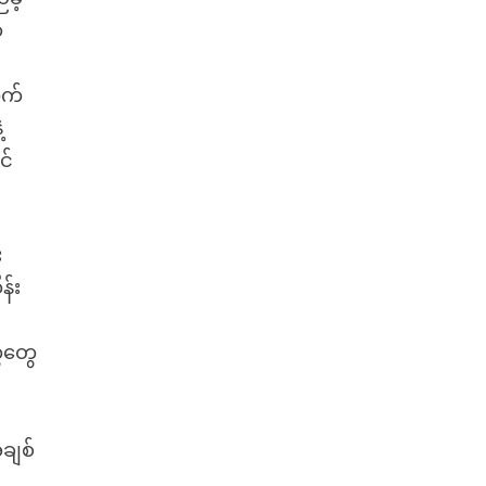
ာ
ုက်
့
င်
း
န်း
ေတွေ
ချစ်