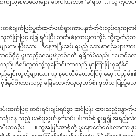
ရာ နာကျည်းစရာလေးများ ပေးပါအုံးလား `မ´ရယ် …၊ သူ ကုတင်ပ
းတစ်ချက်ဖြင့်မှုတ်ထုတ်ဖယ်ရှားကာမနက်တိုင်းလုပ်နေကျတစ
တ်ပြာဖြင့် ဖြေ ရှင်းပြီး ဘတ်(စ်)ကားမှတ်တိုင် သို့ထွက်ခဲ့
များကမပြီးသေး ၊ ဒီနေ့အပြီးအပ် ရမည့် ဆေးစာရင်းများအား
ှိခဲ့ ဖူးသည့်ရေမွှေးနံ့တစ်ခုကို ရှုရှိုက်မိသည်။ “မောင်လေ
်မိသည်၊ ဒီရပ်ကွက်သို့သူပြောင်းလာသည် မှာကြာပြီဟုဆိုနိုင်
မည်ချင်းတူလို့များလား သူ နဝေတိမ်တောင်ဖြင့် မော့ကြည့်မိ၏
့်ဖိနပ်စီးထားသည့် ခြေထောက်လှလှတစ်စုံ၊ ဒုတိယ ပြည့်သ
းဆက်ဖြင့် တင်းရင်းချပ်ရပ်စွာ ဆင်မြန်း ထားသည့်ခန္ဓာကိုယ
န်းနေ သည့် ယစ်မူးဖွယ်နုတ်ခမ်းပါးတစ်စုံ စူးရှ၍ အရည်လ
ီးတစ်ဦးး …..။ သူ့အမြင်အာရုံတို့ မူးနောက်ေ၀ဝါးလာကာ နှလ