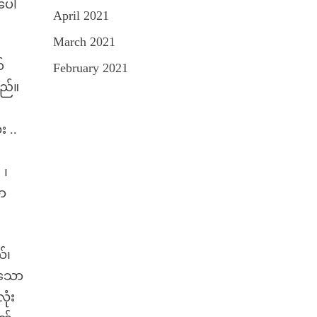
ေါ်
April 2021
March 2021
်
February 2021
သည်။
း ..
 ၊
ော
်၊
ဲသော
ုံး