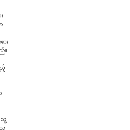
ေး
သာ
းစား
သည်။
ည့်
က
း
သူ့
ာသူ