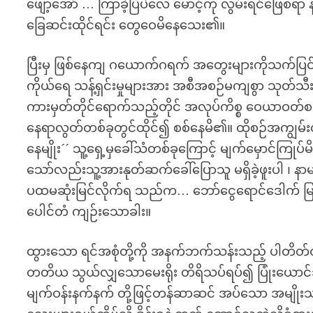
ဖျော့အော် … ကြာခဲ့ပြီပဲလေ မောင့်ကို လွမ်းရင်ဖြေစ
ခြေဆင်းထိုင်ရင်း တွေဝေမိနေသေး၏။
ပြီးမှ ဖြစ်နေကျ ဂယောက်ဂရက် အတွေးများကိုသက်ပြင်
ကိုယ်ရေ သန့်ရှင်းမှုများအား အစီအစဉ်မကျစွာ သုတ်သီးသု
ကားမှတ်တိုင်ရောက်သည့်တိုင် အလုပ်ကိစ္စ ဝေယာဝတ်စ
နေရာလွတ်တစ်ခုတွင်ထိုင်၍ စစ်နေမိ၏။ ထိုစဉ်အကျွမ်းတဝင်ရ
နေမျိုး´´ သူ့ရှေ့မှခေါ်သံတစ်ခုကြောင့် မျက်မှောင်ကြုပ
သော်လည်းသူ့အားနုတ်ဆက်ခေါ်ပြောသူ မရှိခဲ့ဖူးပါ ၊ နာ
ပထမဆုံးမြင်လိုက်ရ သည်က… ဘော်ငွေရောင်ဒေါက် မြင
ပေါင်တံ ကျဉ်းသောခါး။
ထွားသော ရင်အစုံတို့ကို အနက်ဘက်သန်းသည့် ပါတိတ်ဝမ်
တတိယ သွယ်လျှသောမေးရိုး တိရိသပ်ရပ်၍ ပြုံးယောင်သ
မျက်ဝန်းနက်နက် တို့ဖြင့်တန်ဆာဆင် အပ်သော အမျိုးသမ