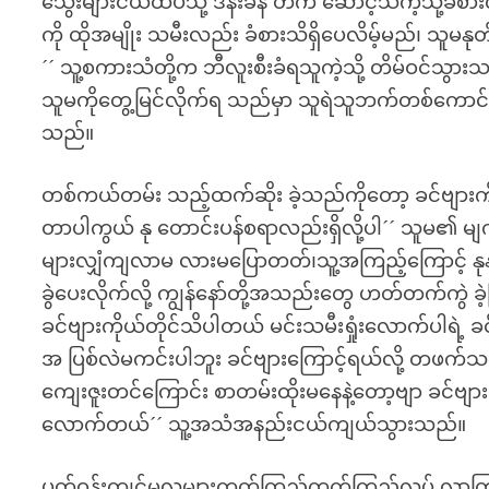
သွေးများငယ်ထိပ်သို့ ဒိန်းခနဲ တက် ဆောင့်သကဲ့သို့ခံစ
ကို ထိုအမျိုး သမီးလည်း ခံစားသိရှိပေလိမ့်မည်၊ သ
´´ သူ့စကားသံတို့က ဘီလူးစီးခံရသူကဲ့သို့ တိမ်ဝင်သွာ
သူမကိုတွေ့မြင်လိုက်ရ သည်မှာ သူရဲသူဘက်တစ်ကောင်ရှေ
သည်။
တစ်ကယ်တမ်း သည့်ထက်ဆိုး ခဲ့သည်ကိုတော့ ခင်ဗျားကိုယ်
တာပါကွယ် နု တောင်းပန်စရာလည်းရှိလို့ပါ´´ သူမ၏ မ
များလျှံကျလာမ လားမပြောတတ်၊သူ့အကြည့်ကြောင့် နု
ခွဲပေးလိုက်လို့ ကျွန်နော်တို့အသည်းတွေ ဟတ်တက်ကွဲ ခဲ
ခင်ဗျားကိုယ်တိုင်သိပါတယ် မင်းသမီးရှုံးလောက်ပါရဲ့ ခ
အ ပြစ်လဲမကင်းပါဘူး ခင်ဗျားကြောင့်ရယ်လို့ တဖက်သက်
ကျေးဇူးတင်ကြောင်း စာတမ်းထိုးမနေနဲ့တော့ဗျာ ခင်ဗျားတေ
လောက်တယ်´´ သူ့အသံအနည်းငယ်ကျယ်သွားသည်။
ပတ်ဝန်းကျင်မှလူများကွက်ကြည့်ကွက်ကြည့်လုပ် လာကြ၏