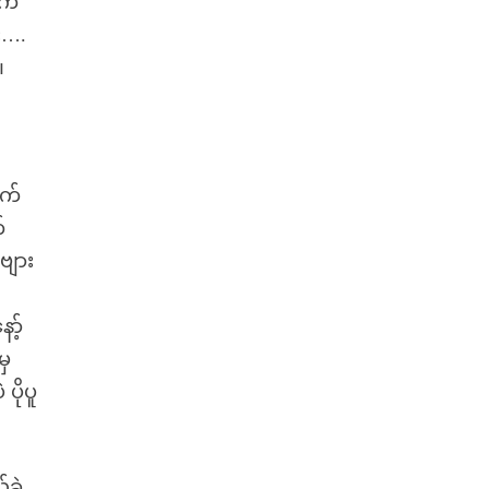
ျက်
း….
၊
ဆက်
်
ဗျား
ာ့်
မှ
ပိုပူ
ခဲ့