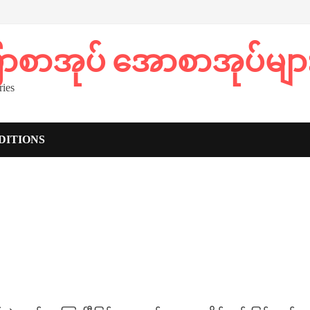
ပြာစာအုပ် အောစာအုပ်မျာ
ies
DITIONS