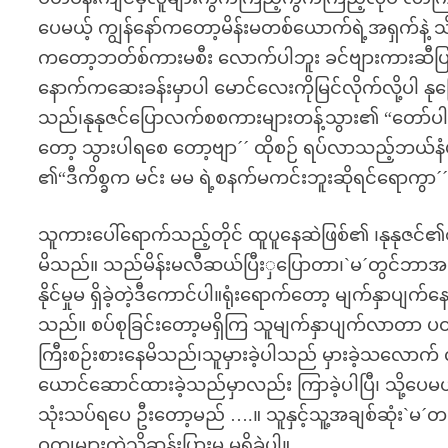
ပေမယ့် ကျွန်နော်ကတော့မိန်းမတစ်ယောက်ရဲ့အရှက်နဲ့
ကတော့ဘတ်စ်ကားမစီး လောက်ပါဘူး ခင်ဗျားကားဆီပြန်သ
နောက်ကဆေးခန်းမှာပါ မောင်လေးကိုမြင်လိုက်လို့ပါ 
သည်၊နုနုဇင်ပြောလက်စစကားများတန့်သွား၏ “တော်ပါဘ
တော့ သွားပါရစေ တော့ဗျာ´´ ထိုစဉ် ရပ်လာသည့်ဘယ်နံပါ
၏“ဒီကိစ္ခက မင်း မမ ရဲ့စနက်မကင်းဘူးဆိုရင်ရောကွာ´´
သူကားပေါ်ရောက်သည့်တိုင် ထူပူနေဆဲဖြစ်၏ ၊နုနုဇင်၏
မိသည်။ သည်မိန်းမလီဆယ်ပြီးှပြောတာ၊`မ´တွင်ဘာအပြစ်မ
နိုင်မှုမ ရှိခဲ့တဲ့ဒီကောင်ပါ။ရုံးရောက်တော့ မျက်နှ
သည်။ စပ်စုခြင်းတော့မရှိကြ သူမျက်နှာပျက်လာတာ ပထ
ကြီးစဉ်းစားနေမိသည်၊သူမှားခဲ့ပါသည် မှားခဲ့သလောက် လ
ယောင်ဆောင်ထားခဲ့သည်မှာလည်း ကြာခဲ့ပါပြီ၊ သို့ပေမယ့
သုံးသပ်ရပေ ဦးတော့မည် ….။ သူနှင့်သူ့အချစ်ဆုံး`မ´
ဝတ္ထုများကဲ့သို့ဆန်းပြားမှု မရှိခဲ့ပါ။