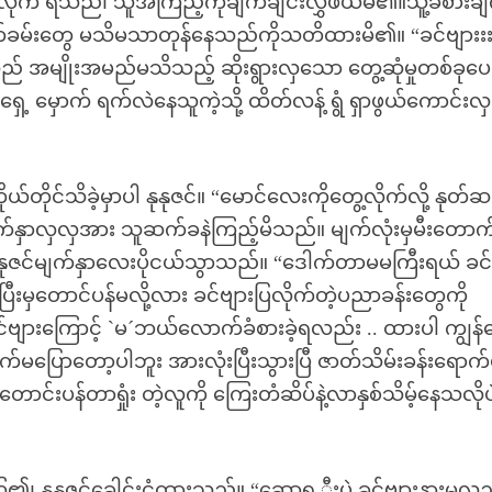
ားလိုက် ရသည်၊ သူအကြည့်ကိုချက်ချင်းလွှဲဖယ်မိ၏။သူ့ခံစားခ
ူမနုတ်ခမ်းတွေ မသိမသာတုန်နေသည်ကိုသတိထားမိ၏။ “ခင်ဗျားး
းသည် အမျိုးအမည်မသိသည့် ဆိုးရွားလှသော တွေ့ဆုံမှုတစ်ခုပေ
့ မှောက် ရက်လဲနေသူကဲ့သို့ ထိတ်လန့် ရွံ ရှာဖွယ်ကောင်းလှ
တိုင်သိခဲ့မှာပါ နုနုဇင်။ “မောင်လေးကိုတွေ့လိုက်လို့ နုတ်
ျက်နှာလှလှအား သူဆက်ခနဲကြည့်မိသည်။ မျက်လုံးမှမီးတောက
နုဇင်မျက်နှာလေးပိုငယ်သွာသည်။ “ဒေါက်တာမမကြီးရယ် ခင်
့ပြီးမှတောင်ပန်မလို့လား ခင်ဗျားပြလိုက်တဲ့ပညာခန်းတွေကို
င်ဗျားကြောင့် `မ´ဘယ်လောက်ခံစားခဲ့ရလည်း .. ထားပါ ကျွန်နေ
မပြောတော့ပါဘူး အားလုံးပြီးသွားပြီ ဇာတ်သိမ်းခန်းရောက်
ာင်းပန်တာရှုံး တဲ့လူကို ကြေးတံဆိပ်နဲ့လာနှစ်သိမ့်နေသလိုပဲ 
၊ နုနုဇင်ခေါင်းငုံ့ထားသည်။ “ဆောရ ီးပဲ ခင်ဗျားနားမလည်