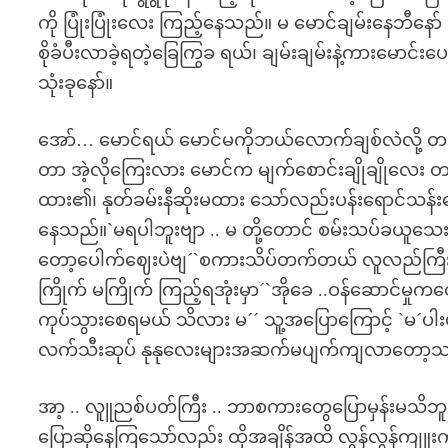
ကို ပြုံးပြုံးလေး ကြည့်နေသည်။ မ မောင်ချမ်းနေဘီနော် ပ
စိုခံပီးလာခဲ့ရတဲ့ခြေကြွခ ရယ်၊ ချမ်းချမ်းနဲ့ကားမောင်းပေ
သုံးခုနော်။
အော်… မောင်ရယ် မောင်မကိုဘယ်လောက်ချစ်လဲလို့ တ
တာ အဲ့လိုကြေးလား မောင်က မျက်စောင်းချိုချိုလေး တ
ထား၏၊ နုတ်ခမ်းနီဆိုးမထား သော်လည်းပန်းရောင်သန်း
နေသည်။`မရပါဘူးဗျာ .. မ တို့တောင် စမ်းသပ်ခယူသေး
တော့ပေါက်ဈေးပဲဗျ´`စကားသိပ်တက်တယ် လူလည်ကြီး ..
ကြိုက် မကြိုက် ကြည့်ရအုံးမှာ´`အိုခေ ..ဝန်ဆောင်မှ
ကုပ်သွားစေရမယ် သိလား မ´´ သူ့အပြောကြောင့် `မ´ပါးမို့မိ
လက်သီးဆုပ် နုနုလေးများအဆက်မပျက်ကျလာတော့
အာ့ .. လူူညစ်ပတ်ကြီး .. ဘာစကားတွေပြောမှန်းမသိဘူ
ပြောဆိုနေကြသော်လည်း ထိုအချိန်အထိ လွန်လွန်ကျူးကျ