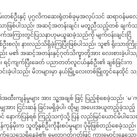
ထမ်းတစ်ဦးနှင့် ပုဂ္ပလိကဆေးရုံတစ်ခုမှအလုပ်သင် ဆရာဝန်မလ
်ခုသာဖြစ်ပါသည်၊ အဆင့်အတန်းချင်း မတူညီသည့်တစ် ချက်
ယောက်အကြားတွင်ပြသနာဟုမယူဆခဲ့သည်ကို မျက်ဝန်းချင်းငြိ
းစလုံး နားလည်သိရှိခဲ့ကြပြီးဖြစ်ပါသည်၊ သူ၏ ရိုးသားကြို
ည်း မ၏ အဆင့်အတန်းနှင့်ဂုတ်သိက္စ္ခာတို့အား လေးစားခဲ့ပါ
၊ ရင့်ကျက်ပြီးခေတ် ပညာတတ်လူငယ်နှစ်ဦး၏ ချစ်ခြင်းက
လင်းခဲ့ပါသည်၊ မိဘများမှာ နယ်မြို့လေးတစ်မြိုတွင်နေထိုင် သ
ထီးကျန်မှုများ အား သူ့အချစ် ဖြင့် ပြည့်စုံစေခဲ့သည်၊ `မ´
း ငြင်းဆန် ခြင်းမရှိခဲ့ပါ၊ ထိုမျှ အပေးအယူတည့်ခဲ့သည့်
 နောက်ပြန်ရစ် ကြည့်သကဲ့သို့ ပြန် လည်မြင်ယောင်မိပါသေ
းက သူတို့နှစ်ဦးကိုနီးစပ်မှုများ ပိုမိုဖြစ်တည်စေခဲ့သည်၊ 
ြောက်သွေ့သွေ့ရှိနေခဲ့၏၊ မေးတဂတ်ဂတ်ဖြင့် ကားမောင်းနေသေ