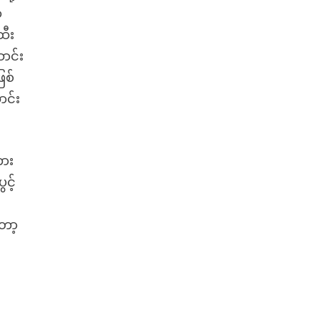
ာ
ထီး
ာင်း
ြစ်
ာင်း
ကား
င့်
ော့