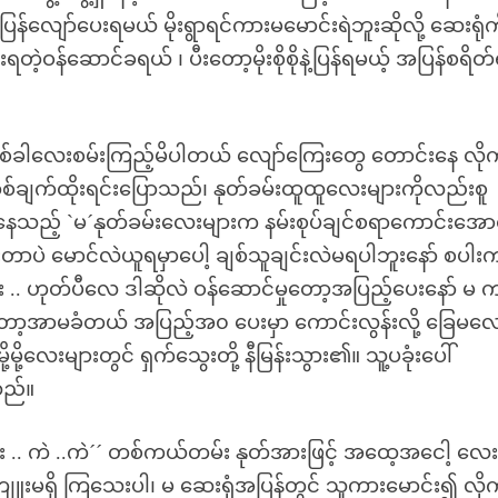
ြန်လျော်ပေးရမယ် မိုးရွာရင်ကားမမောင်းရဲဘူးဆိုလို့ ဆေးရုံကို
းရတဲ့ဝန်ဆောင်ခရယ် ၊ ပီးတော့မိုးစိုစိုနဲ့ပြန်ရမယ့် အပြန်စရိတ
စ်ခါလေးစမ်းကြည့်မိပါတယ် လျော်ကြေးတွေ တောင်းနေ လို
စ်ချက်ထိုးရင်းပြောသည်၊ နုတ်ခမ်းထူထူလေးများကိုလည်းစူ
နေသည့် `မ´နုတ်ခမ်းလေးများက နမ်းစုပ်ချင်စရာကောင်းအော
တာပဲ မောင်လဲယူရမှာပေါ့ ချစ်သူချင်းလဲမရပါဘူးနော် စပါး
 ဟုတ်ပီလေ ဒါဆိုလဲ ဝန်ဆောင်မှုတော့အပြည့်ပေးနော် မ 
ုကတော့အာမခံတယ် အပြည့်အ၀ ပေးမှာ ကောင်းလွန်းလို့ ခြေမလေ
ု့လေးများတွင် ရှက်သွေးတို့ နီမြန်းသွား၏။ သူ့ပခုံးပေါ်
သည်။
း .. ကဲ ..ကဲ´´ တစ်ကယ်တမ်း နုတ်အားဖြင့် အထေ့အငေါ့ လေး
ူးမရှိ ကြသေးပါ၊ မ ဆေးရုံအပြန်တွင် သူကားမောင်း၍ လိုက်ပ