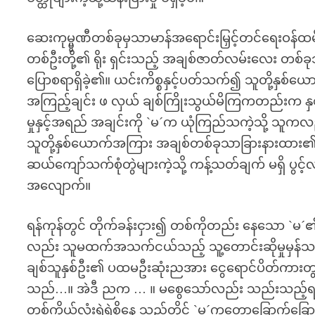
ဆေးကုမ္ပ္ပ္ပဏီတစ်ခုမှသာမာန်အရောင်းမြှင့်တင်ရေးဝန်
တစ်ဦးတို့၏ ရိုး ရှင်းသည့် အချစ်ဇာတ်လမ်းလေး တစ
ပြောစရာရှိခဲ့၏။ ယင်းကိစ္စနှင့်ပတ်သက်၍ သူတို့နှစ်
အကြည့်ချင်း ဖ လှယ် ချစ်ကြိုးသွယ်မိကြကတည်းက နှစ်ဦ
မှုနှင့်အရည် အချင်းကို `မ´က ယုံကြည်သကဲ့သို့ သူကလ
သူတို့နှစ်ယောက်အကြား အချစ်တစ်ခုသာခြားနားထား၏
ဆယ်ကျော်သက်စုံတွဲများကဲ့သို့ ကန့်သတ်ချက် မရှိ ပွင့်
အလျောက်။
ရန်ကုန်တွင် တိုက်ခန်းငှား၍ တစ်ကိုတည်း နေသော `မ´၏အ
လည်း သူမထက်အသက်ငယ်သည့် သူ့တောင်းဆိုမှုမှန်သမျှအာ
ချစ်သူနှစ်ဦး၏ ပထမဦးဆုံးညအား ငွေရောင်ပိတ်ကားတွင်
သည်…။ အဲဒီ ညက … ။ မစွေသော်လည်း သည်းသည့်ရန်ကုန်မို
တစ်ကိုယ်လုံးရွဲရွဲစိုနေ သည့်တိုင် `မ´ကတော့ခြောက်ခ