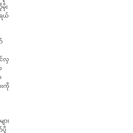
မိုး
်ရယ်
က်
င်လှ
က
က
းကို
များ
ို့