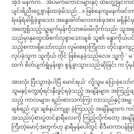
အဲ့ဒီ မနက်က…အိပ်မက်ကောင်းများနှင့် ထိတွေ့ခြင်းကင
ပျင်းရိညီးငွေ့စွာနိုးထခဲ့မိသည်…။ ဖြစ်နေကျမနက်ခင်
ရံဖန်ရံခါရှိခဲ့ဖူးသော အနွေးဓါတ်လေးတစ်ခုအား မရှိနို
အတွေ့ရှိသည့်သူ့မျက်မှန်ကိုသာစမ်းမိလိုက်သည်၊ သူ
သည်မှာနုထွေးအိစက်လှစွာသောချစ် သူ၏ ခန္ဓာကိုယ်ပင်
သည့်စကားရှိသော်လည်း လွမ်းစရာကြုံလာ တိုင်းနာကျည
လုပ်ခဲ့သူက သူကိုယ် တိုင် ဖြစ်နေခဲ့သည်လေ။ သူ့ကို ` မ´
ထက် စိတ်ပျက်ရွံမုန်းစွာ စွန့်ခွာသွားသည်ဆိုခြင်း က ပိုမ
အားလုံး ပြီးသွားခဲ့ပါပြီ မောင်ရယ်´ လို့သူမ ပြောခဲ့သေ
သူမနှင့်တွေ့ဆုံရင်းနှီးခွင့်ရခဲ့သည့် အချိန်များ၊ အကြည
သည့် ကာလများ၊ ရည်းစားသက်ကြာ လာသည်နှင့်အမျှ သူ
ချစ်ရည် လူး ချစ်နယ်ကျူး ခဲ့ကြသည့် အချိန်များက ကပ်
အသည်းပုံစားပွဲတင်နာရီလေးကို ကြည့်လိုက်တော့ အချိန်
ကြီးတဲ့မောင့်အတွက်ဟု နာရီမှန်ပေါ်တွင် စီဒီမာကာပန