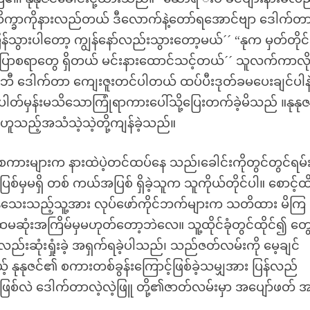
 သိက္ခာကိုနားလည်တယ် ဒီလောက်နဲ့တော်ရအောင်ဗျာ ဒေါက်တ
ွားပါတော့ ကျွန်နော်လည်းသွားတော့မယ်´´ “နုက မှတ်တိုင်
နုပြောစရာတွေ ရှိတယ် မင်းနားထောင်သင့်တယ်´´ သူလက်ကာလိ
ီ ဒေါက်တာ ကျေးဇူးတင်ပါတယ် ထပ်ပီးဒုတ်ခမပေးချင်ပါနဲ
တ်မှန်းမသိသောကြုံရာကားပေါ်သို့ပြေးတက်ခဲ့မိသည် ။နုနုဇ
ဟူသည့်အသံသဲ့သဲ့တို့ကျန်ခဲ့သည်။
စကားများက နားထဲပဲ့တင်ထပ်နေ သည်၊ခေါင်းကိုတွင်တွင်ရမ်
ှမရှိ တစ် ကယ်အပြစ် ရှိခဲ့သူက သူကိုယ်တိုင်ပါ။ စောင့်ထိ
ာပျက်နေသေးသည့်သူ့အား လုပ်ဖော်ကိုင်ဘက်များက သတိထား မိကြ
မဆုံးအကြိမ်မှမဟုတ်တော့ဘဲလေ။ သူ့ထိုင်ခုံတွင်ထိုင်၍ တွ
ည်းဆုံးရှုံးခဲ့ အရှက်ရခဲ့ပါသည်၊ သည်ဇတ်လမ်းကို မေ့ချင်
် နုနုဇင်၏ စကားတစ်ခွန်းကြောင့်ဖြစ်ခဲ့သမျှအား ပြန်လည်
တဖြစ်လဲ ဒေါက်တာလဲ့လဲ့ဖြူ တို့၏ဇာတ်လမ်းမှာ အပျော်ဖတ် အ