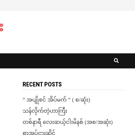
း
RECENT POSTS
” အပျိုစင် အိပ်မက် ” ( စ/ဆုံး)
သန်လိုက်တဲ့ဟာကြီး
တစ်နာရီ လေးဆယ့်ငါးမိနစ် (အစ/အဆုံး)
စာအုပ်ငှားဆိုင်