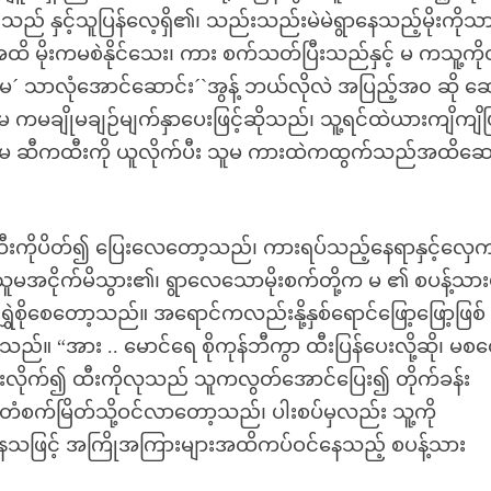
ြီးသည် နှင့်သူပြန်လေ့ရှိ၏၊ သည်းသည်းမဲမဲရွာနေသည့်မိုးကိုသ
ိ မိုးကမစဲနိုင်သေး၊ ကား စက်သတ်ပြီးသည်နှင့် မ ကသူ့ကို
 သာလုံအောင်ဆောင်း´`အွန့် ဘယ်လိုလဲ အပြည့်အ၀ ဆို ဆေ
 မ ကမချိုမချဉ်မျက်နှာပေးဖြင့်ဆိုသည်၊ သူ့ရင်ထဲယားကျိကျိဖ
ေး´ မ ဆီကထီးကို ယူလိုက်ပီး သူမ ကားထဲကထွက်သည်အထိဆေ
ထီးကိုပိတ်၍ ပြေးလေတော့သည်၊ ကားရပ်သည့်နေရာနှင့်လှေ
အငိုက်မိသွား၏၊ ရွာလေသောမိုးစက်တို့က မ ၏ စပန့်သားပွ
ရွှဲစိုစေတော့သည်။ အရောင်ကလည်းနို့နှစ်ရောင်ဖြော့ဖြော့ဖြစ်
။ “အား .. မောင်ရေ စိုကုန်ဘီကွာ ထီးပြန်ပေးလို့ဆို၊ မစတ
ု့ပြေးလိုက်၍ ထီးကိုလုသည် သူကလွတ်အောင်ပြေး၍ တိုက်ခန်း
ံစက်မြိတ်သို့ဝင်လာတော့သည်၊ ပါးစပ်မှလည်း သူ့ကို
စို နေသဖြင့် အကြိုအကြားများအထိကပ်ဝင်နေသည့် စပန့်သား