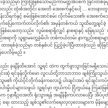
်းခဲ့သည်မှာ ကြာပြီဖြစ်သောမည်ကာမတ္တအိပ်စက် ခြင်းတစ်ခုမ
းကလည်း ထုံးစံအတိုင်း အေးတိ အေးစက်နှင့်ပေါ့ … ဘေးနားတွ
င်မှန်းသိရက်နှင့် စမ်းဖြစ်အောင်စမ်း လိုက်မိသေး၏၊ အေးစက်
အရှက်ပြေကောက်တပ်လိုက်၏၊ အမှန်တစ်ကယ် သူထိတွေ့ချင်ခဲ့
ဖြစ်ပေတော့သည်။ `လွမ်းစရာရှိလျှင် နာစရာနှင့် ဖြေရသည်´ 
်းစရာကို သူရှာမတွေ့ခဲ့မိပါ၊ တစ်ကယ်တမ်း နာကျည်းစရာမျာ
 ထားရစ်ခဲ့သည်မှာ တစ်နှစ်ပင် ပြည့်ခဲ့ပါပြီ၊ထားခဲ့သည် ဆိုခြင
ှန်ပေလိမ့်မည် ။
ာ်လည်း ခုချိန်ထိအောင် သူ့ရင် ထဲက ထွက်ခွာသွားခြင်းမရှိသေးပ
့်ချင်းဆုံ ရင်ခုန်လှိုက်မော လူငယ်တို့ဘာသာဘာ၀ ချစ်ကြိုးသွယ်ခ
မ၏ ကိုယ်ပိုင်တိုက်ခန်းကလေး၌ ပါးချင်းအပ် ရင်ချင်းကပ
ပါးမှိုပင်များသဖွယ် သူ့ရင်မှာ တွယ်ကပ် ငြိတွယ်နေ ကြဆဲဖြ
က ၇နာရီ၃၀အတိ၊ ရုံးသွားရန် အချိန်နီးကပ်လာပေပြီ၊ အိပ်ပုတ
်ဖြင့် ရေး ထားသည့် ချစ်သူ၏လက်ရေးလှလှလေးများက မှိန်ဖျော