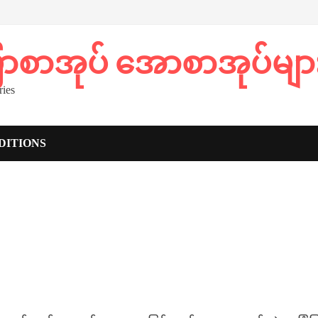
ပြာစာအုပ် အောစာအုပ်မျာ
ies
DITIONS