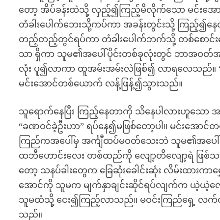
တော့ အိပ်ခန်းထဲသို့ လှည့်၍ကြည့်မိလိုက်သော မင်းအေ
တံခါးပေါက်ဘေးသို့ကပ်ကာ အခန်းတွင်းသို့ ကြည့်၍နေ
တည့်တည့်တွင်ရပ်ကာ တံခါးပေါက်ဘက်သို့ တစ်စောင
သာ ရှိကာ သူမ၏အပေါ်ပိုင်းတစ်ခုလုံးတွင် ဘာအဝတ်အစ
လုံး ပူ၍လာကာ ထူအမ်းအမ်းလဲဖြစ်၍ လာရလေသည်။ “မင
မင်းအောင်တစ်ယောက် လန့်ဖြန့်၍သွားသည်။
သူရောက်နေပြီး ကြည့်နေတာကို သိနေပါလားဟူသော အသ
“ခဏဝင်ခဲ့ဦးဟာ” ရပ်နေ၍မဖြစ်တော့ပါ။ မင်းအောင်တစ
ကြည်ကအပေါ်မှ အင်္ကျီထပ်မဝတ်သေးဘဲ သူမ၏အပေါ်ပိုင်
ထဘီဟောင်းလေး တစ်ထည်ကို လျော့တိလျော့ရဲ ဖြစ်သ
တော့ သနပ်ခါးတွေက ခြေဆုံးခေါင်းဆုံး လိမ်းထားကာမွှ
အောင်ကို သူမက မျက်နှာချင်းဆိုင်ရပ်လျက်က ယဲ့ယဲ
သူမထံသို့ ငေး၍ကြည့်လာသည်။ မဝင်းကြည်ရှေ့ လက်တ
သည်။