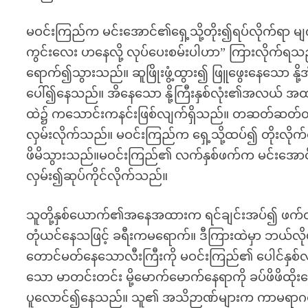
မဝင်းကြည်က မင်းအောင်၏ရှေ့သို့တိုး၍ရပ်လိုက်ရာ 
ကွင်းလေး ဟနေလို့ လုပ်ပေးစမ်းပါဟာ” ကြားလိုက်ရ
ရောက်၍သွားသည်။ ဆူဖြိုးဖွံ့ထွား၍ ဖြူဖွေးနေသော နို့အ
ပေါ်၍နေသည်။ အိနေသော နို့ကြီးနှစ်လုံး၏အလယ် 
ထဲ၌ ကသောင်းကနင်းဖြစ်လျက်ရှိသည်။ တဆတ်ဆတ်တု
လှမ်းလိုက်သည်။ မဝင်းကြည်က ရှေ့သို့ထပ်၍ တိုးလိုက
ဖိမိသွားသည်။မဝင်းကြည်၏ လက်နှစ်ဖက်က မင်းအောင်
လှမ်း၍ဆုပ်ကိုင်လိုက်သည်။
သူတို့နှစ်ယောက်၏အနေအထားက ရင်ချင်းအပ်၍ ဖ
တုံယင်နေသဖြင့် ခရီးကမရောက်။ ဒီကြားထဲမှာ ဘယ်လိုမ
တောင်မတ်နေသောလီးကြီးကို မဝင်းကြည်၏ ပေါင်နှစ်လုံ
သော မာတင်းတင်း မို့မောက်မောက်နေရာကို ခပ်ဖိဖိထိ
ပူလောင်၍နေသည်။ သူ၏ အသိဉာဏ်များက ကာမရာဂစိတ်မျ