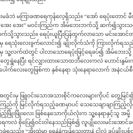
းမခံဘဲ မကြာခဏရေကုန်လေ့ရှိသည်။ “အော် ရေပုံးတောင် မီးဖ
မ” “အေး အေး” မဝင်းကြည်က အိမ်ဘေးဘက်သို့ ဆက်၍သွားသလ
ုဘက်သို့သွားသည်။ ရေပုံးယူပြီးပြန်ထွက်လာသော မင်းအောင်
ံမှ ရေသုံးလေးခွက်လောင်း၍ ချိုးလိုက်သံကို ကြားလိုက်ရသည
ထဲမှ သူ့လက်ထဲတွင် ပါလာသောရေပုံးဖြင့်ရေခပ်၍ အိမ်ဘေးသို့
ေတွေရွှဲနေပြီး ရင်လျှားထားသောထဘီလေးကလဲ ဟောင်းနွမ်
အပေါက်လေးတွေဖြစ်ကာ နှစ်နေရာ သုံးနေရာလောက် အနဲငယ်စီပ
 အတွင်းမှ ဖြူဝင်းသောအသားစိုင်ကလေးများကိုပင် တွေ့မြင်
ြည်ကို မြင်လိုက်ရသည့်ခဏမှာပင် သေသေချာချာကြည့်လို
ဖြိုးဖြိုးလေး ဖြစ်နေသောကိုယ်လုံးက သူ့နေရာနှင့်သူ အမို့
ကလဲ စိုပြေ၍ဝင်းဝါနေသည်ဖြစ်၍ လူပျိုလေးမင်းအောင်ခ
ရသည်။ “အိုးထဲမှာ ရေနဲနဲကျန်သေးတာနဲ့ ငါလဲ ခပ်ချိုးပစ်လ