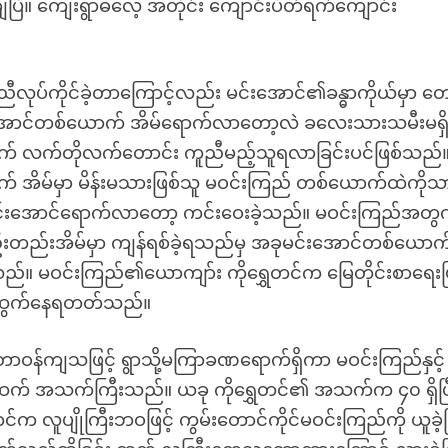
ချေပြီ။ ကျေးရွာဓလေ့ အတိုင်း ကျောင်းပိတ်ရက်ကျောင်း
လုပ်ကိုင်ခဲ့တာကြောင့်လည်း မင်းအောင်၏ခန္ဓာကိုယ်မှာ တော
င်းအောင်တစ်ယောက် အိမ်ရောက်လာတော့လဲ ခလေးသားသမီးမရှ
က် လက်တိုလက်တောင်း ကူညီမည့်သူရလာခြင်းပင်ဖြစ်သည်
် အိမ်မှာ မိန်းမသားဖြစ်သူ မဝင်းကြည် တစ်ယောက်ထဲကိုသ
 မင်းအောင်ရောက်လာတော့ ကင်းဝေးခဲ့သည်။ မဝင်းကြည်အတ
စ်ဦးတည်းအိမ်မှာ ကျန်ရစ်ခဲ့ရသည်မှ အခုမင်းအောင်တစ်ယောက
 မဝင်းကြည်၏ယောကျာ်း ကိုရွှေတင်က မြေတိုင်းစာရေးဖ
ီးထွက်နေရတတ်သည်။
ာဝန်ကျသဖြင့် ရွာသို့မကြာခဏရောက်ရှိကာ မဝင်းကြည်နှင့်
်ထက် အသက်ကြီးသည်။ ယခု ကိုရွှေတင်၏ အသက်က ၄၀ ရှိပြီ
 လူပျိုကြီးဘဝဖြင့် ကွမ်းတောင်ကိုင်မဝင်းကြည်ကို ယူခဲ့ခ