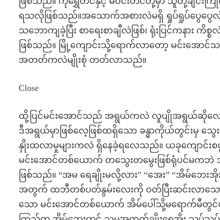
ဖြစ်သည်။ ကိုရွှေတင်နှင့် မဝင်းတင်တို့မှာ သူတို့ချ
ရသလိုဖြစ်သည်။အသောက်အစားလဲမရှိ ရှုပ်ရှုပ်ပွေပ
သဘောကျခဲ့ပြီး စာရေးစာချီလဲဖြစ်၊ ရုံးပြင်ကနား ကိစ
ဖြစ်သည်။ မြို့ကျောင်းသို့ရောက်လာတော့ မင်းအောင
အတတ်ကလဲမျိုးစုံ တတ်လာသည်။
Close
ထို့ပြင်မင်းအောင်သည် အရွယ်ကလဲ လူပျိုအရွယ်ဆို
ဒီအရွယ်မှာဖြစ်လေ့ဖြစ်ထရှိသော ခန္ဓာကိုယ်တွင်းမှ သ
နှိုးထလာမှုများကလဲ ရှိနေခဲ့ရလေသည်။ ယခုကျောင်းစဖ
မင်းအောင်တစ်ယောက် တသွေးတမွေးဖြစ်ရုံပင်မကဘဲ
ဖြစ်သည်။ “အမ ရေချိုးမလို့လား” “အေး” “အိမ်ဘေးအိုး
အတွက် ထဘီတစ်ပတ်နွမ်းလေးကို ဝတ်ပြီးဆင်းလာသော မ
သော မင်းအောင်တစ်ယောက် အိမ်ပေါ်သို့မရောက်မီတွင်ပင
ကြည်က အိမ်ဘေးတွင် သူမအတွက်ချိုးရေအိုး သပ်သပ