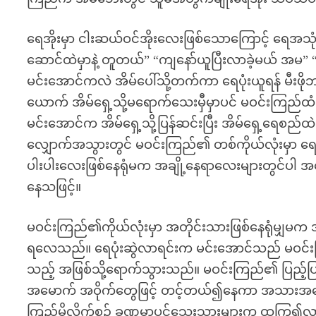
ရေအိုးမှာ ငါးဆယ်ဝင်အိုးလေးဖြစ်သောကြောင့် ရေအသုံ
ဆောင်ထဲမှာနဲ့ တူတယ်” “ကျနော်ယူပြီးလာခဲ့မယ် အ
မင်းအောင်ကလဲ အိမ်ပေါ်သို့တက်ကာ ရေပုံးယူရန် မီးဖိ
ယောက် အိမ်ရှေ့သို့မရောက်သေးမှီမှာပင် မဝင်းကြည်ထ
မင်းအောင်က အိမ်ရှေ့သို့ပြန်ဆင်းပြီး အိမ်ရှေ့ရေစည်
လျှောက်အသွားတွင် မဝင်းကြည်၏ တစ်ကိုယ်လုံးမှာ ရ
ပါးပါးလေးဖြစ်နေရုံမက အချို့နေရာလေးများတွင်ပါ 
နေသဖြင့်။
မဝင်းကြည်၏ကိုယ်လုံးမှာ အတိုင်းသားဖြစ်နေရုံမျှမက
ရလေသည်။ ရေပုံးဆွဲလာရင်းက မင်းအောင်သည် မဝင်းက
သည့် အဖြစ်သို့ရောက်သွားသည်။ မဝင်းကြည်၏ ပြည့်ပြည့်
အမောက် အဝိုက်တွေဖြင့် တင့်တယ်၍နေကာ အသားအရေ
ကြည့်မိလိုက်စဉ် ခဏမှာပင်သွေးသားများက ထကြွ၍လာခဲ့