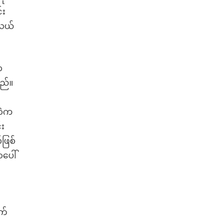
်း
းလယ်
က
ည်။
းထဲက
်း
ဖြစ်
ပေါ်
က်