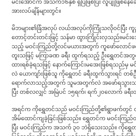
မင်းအောင်က အသက်၁၆နှစ် ရှိပြီဖြစ်ပြီး လူပျိုဖြစ်နေ
အားလပ်ချိန်များတွင်။
မိဘများ၏ခြံအလုပ် လယ်အလုပ်ကိုကြုံသလိုဝင်ပြီး ကူညီ
တောင့်တင်းတင်းဖြင့် သန်မာ ထွားကြိုင်းလှသည်။မ
သည့် မဝင်းကြည်တို့လင်မယားအတွက် ကူဖော်လောင်ဖ
တူးသဖြင့် မကြာခဏ ခရီး ထွက်ရသည့် ဦးရွှေတင်အတွက
ထားရစ်ခဲ့ရသဖြင့် နောက်ကြောင်းမအေးဖြစ်ရသည်မှ
လဲ ယောကျာ်းဖြစ်သူ ကိုရွှေတင် ခရီးထွက်သွားရင် တ
ရောက်လာသည့်အတွက် သူမအတွက်လဲ အဖော်ရသွားသည်။
ပြီး တစ်လလျှင် အမြဲပင် ၁၅ရက်၊ ရက်၂၀လောက် ခရ
အရင်က ကိုရွှေတင်သည် မဝင်းကြည်တို့၏ရွာဖက်တွင် တ
အိမ်ထောင်ကျခဲ့ခြင်းဖြစ်သည်။ ရွှေတင်က မဝင်းကြည
ပြီး မဝင်းကြည်က အသက် ၃၀ ဘဲရှိသေးသည်။ ကိုရွှေတင်က