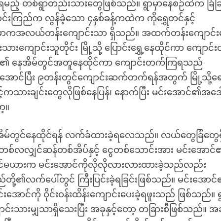
ြောရမည့် တစ်ရွာတည်းသားတွေဖြစ်သည်။ ရွာမှာနေစဉ်ထဲက ခြံခြ
းကြည်က လွန်ခဲ့သော ၄နှစ်ခန့်ကထဲက ကိုရွှေတင်နှင့်
်။ ရွာမှာကအလယ်တန်းကျောင်းသာ ရှိသည်။ အထက်တန်းကျောင်းမ
ကျောင်းသူတိုင်း မြို့သို့ ပြောင်းရွှေ့နေထိုင်ကာ ကျောင်
ေများ၏ နေအိမ်တွင်အတူနေထိုင်ကာ ကျောင်းတက်ကြရသည်
းအောင်ပြီး ၉တန်းတွင်ကျောင်းဆက်တက်ရန်အတွက် မြို့သို့ရ
်ကသားချင်းတွေလိုဖြစ်နေပြန်၊ နောက်ပြီး မင်းအောင်၏အဒေါ်န
ာ့။
်တွင်နေထိုင်ရန် လက်ခံထားခဲ့ရလေသည်။ လယ်တွေခြံတွေရှ
စ်လလျှင်ဆန်တစ်အိပ်နှင့် ငွေတစ်သောင်းအား မင်းအောင
င်မယားက မင်းအောင်ကိုလိုလိုလားလားထားခဲ့သည်လည်း
့၏လက်ပေါ်တွင် ကြီးပြင်းခဲ့ရခြင်းဖြစ်သည်။ မင်းအောင
ောင်ကို ဝိုင်းဝန်းထိန်းကျောင်းပေးခဲ့ရဖူးသည် ဖြစ်သည်။ ရ
သားမျှသာရှိသေးပြီး အခုနှင့်တော့ တခြားစီဖြစ်သည်။ အခ