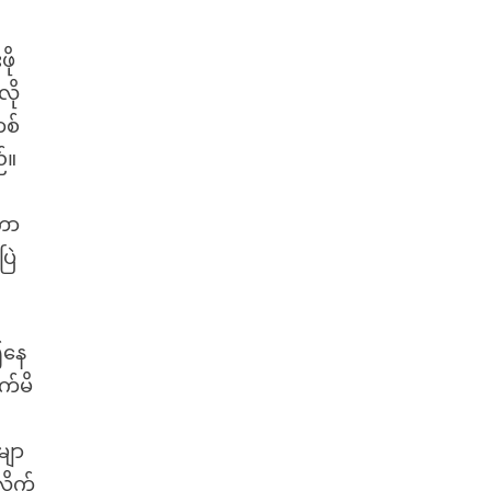
ို
ို
တစ်
်။
းကာ
ြဲ
၍နေ
က်မိ
မျာ
ိုက်