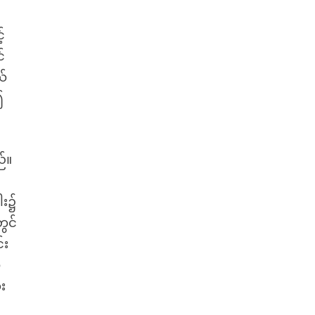
်
်
ယ်
၍
်။
ါး၌
ွင်
်း
ဲ
း