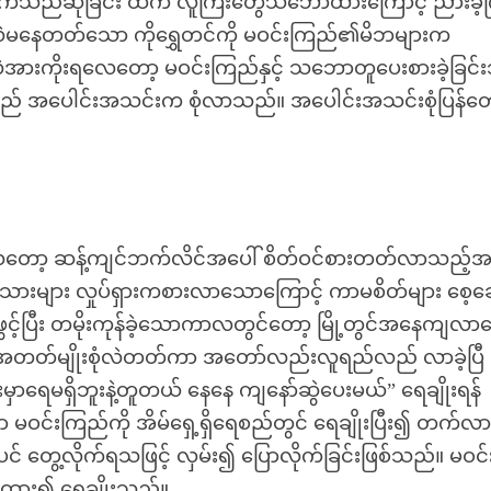
င်းကြိုက်သည်ဆိုခြင်း ထက် လူကြီးတွေသဘောထားကြောင့် ညားခဲ
ွေလဲမနေတတ်သော ကိုရွှေတင်ကို မဝင်းကြည်၏မိဘများက
္စလဲအားကိုးရလေတော့ မဝင်းကြည်နှင့် သဘောတူပေးစားခဲ့ခြင်
်သည် အပေါင်းအသင်းက စုံလာသည်။ အပေါင်းအသင်းစုံပြန်တေ
လေတော့ ဆန့်ကျင်ဘက်လိင်အပေါ် စိတ်ဝင်စားတတ်လာသည့်အ
ွေးသားများ လှုပ်ရှားကစားလာသောကြောင့် ကာမစိတ်များ စေ့ဆ
ွင့်ပြီး တမိုးကုန်ခဲ့သောကာလတွင်တော့ မြို့တွင်အနေကျလ
 အတတ်မျိုးစုံလဲတတ်ကာ အတော်လည်းလူရည်လည် လာခဲ့ပြီ
မှာရေမရှိဘူးနဲ့တူတယ် နေနေ ကျနော်ဆွဲပေးမယ်” ရေချိုးရန်
ဝင်းကြည်ကို အိမ်ရှေ့ရှိရေစည်တွင် ရေချိုးပြီး၍ တက်လ
် တွေ့လိုက်ရသဖြင့် လှမ်း၍ ပြောလိုက်ခြင်းဖြစ်သည်။ မဝင်
်ထား၍ ရေချိုးသည်။