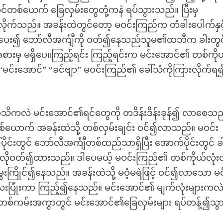
ာင်တစ်ယေက် ခြေလှမ်းတွေတုံ့ကနဲ ရပ်သွားသည်။ ပြီးမှ
လိုက်သည်။ အခန်းထဲတွင်တော့ မဝင်းကြည်က တံခါးပေါက်နှင့
်းပေး၍ ဘော်လီအင်္ကျီကို ဝတ်၍နေသည်သူမ၏ထဘီက ခါးတွင
ားမှ မရှိပေ။ကြည့်ရင်း ကြည့်ရင်းက မင်းအောင်၏ တစ်ကို
်းအောင်” “ခင်ဗျာ” မဝင်းကြည်၏ ခေါ်သံကိုကြားလိုက်ရ
ိကလဲ မင်းအောင်၏ရင်တွေကို တဒိန်းဒိန်းခုန်၍ လာစေသည
်ယောက် အခန်းထဲသို့ တစ်လှမ်းချင်း ဝင်၍လာသည်။ မဝင်း
းတွင် ဘော်လီအင်္ကျီတစ်ထည်သာရှိပြီး အောက်ပိုင်းတွင် ခ
လိုဝတ်၍ထားသည်။ ဒါပေမယ့် မဝင်းကြည်၏ တစ်ကိုယ်လုံးတ
ေးကြိုင်၍နေသည်။ အခန်းထဲသို့ မဝံ့မရဲဖြင့် ဝင်၍လာသော မင
့လေးပြုံးကာ ကြည့်၍နေသည်။ မင်းအောင်၏ မျက်လုံးများကလ
စ်ကမ်းအကွာတွင် မင်းအောင်၏ခြေလှမ်းများ ရပ်တန့်၍သွာ