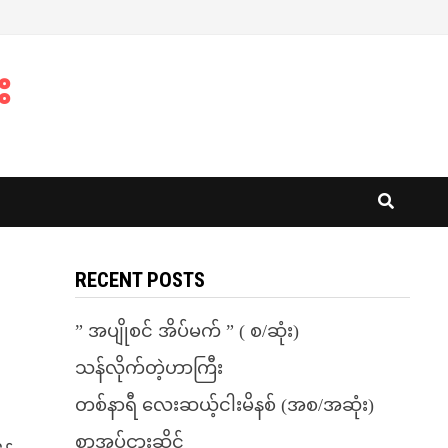
း
RECENT POSTS
” အပျိုစင် အိပ်မက် ” ( စ/ဆုံး)
သန်လိုက်တဲ့ဟာကြီး
တစ်နာရီ လေးဆယ့်ငါးမိနစ် (အစ/အဆုံး)
စာအုပ်ငှားဆိုင်