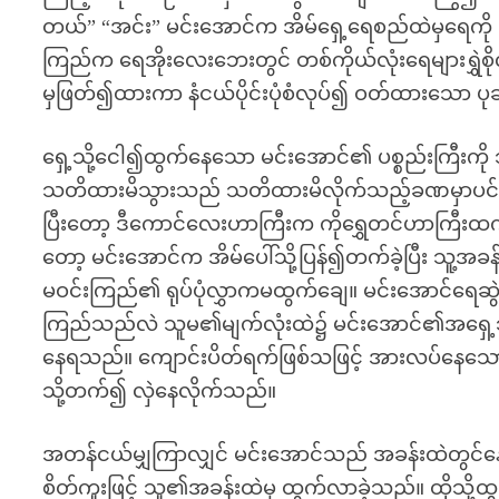
တယ်” “အင်း” မင်းအောင်က အိမ်ရှေ့ရေစည်ထဲမှရေကိ
ကြည်က ရေအိုးလေးဘေးတွင် တစ်ကိုယ်လုံးရေများရွှဲစို
မှဖြတ်၍ထားကာ နံငယ်ပိုင်းပုံစံလုပ်၍ ဝတ်ထားသော ပု
ရှေ့သို့ငေါ၍ထွက်နေသော မင်းအောင်၏ ပစ္စည်းကြီးကိ
သတိထားမိသွားသည် သတိထားမိလိုက်သည့်ခဏမှာပင် 
ပြီးတော့ ဒီကောင်လေးဟာကြီးက ကိုရွှေတင်ဟာကြီးထက်
တော့ မင်းအောင်က အိမ်ပေါ်သို့ပြန်၍တက်ခဲ့ပြီး သူ့
မဝင်းကြည်၏ ရုပ်ပုံလွှာကမထွက်ချေ။ မင်းအောင်ရေဆွဲ
ကြည်သည်လဲ သူမ၏မျက်လုံးထဲ၌ မင်းအောင်၏အရှေ့ဘ
နေရသည်။ ကျောင်းပိတ်ရက်ဖြစ်သဖြင့် အားလပ်နေသော
သို့တက်၍ လှဲနေလိုက်သည်။
အတန်ငယ်မျှကြာလျှင် မင်းအောင်သည် အခန်းထဲတွင်နေရ
စိတ်ကူးဖြင့် သူ၏အခန်းထဲမှ ထွက်လာခဲ့သည်။ ထိုသို့