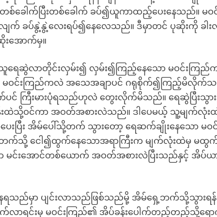
ု တစ်ခေါက်ပြီးတစ်ခေါက် ခပ်၍ယူကာထည့်ပေးနေသည်။ မဝင
လျက် ခပ်နွဲ့နွဲ့လေးရပ်၍နေလေသည်။ ဒီမှာတင် ပုဆိုးကို ခါ
ဆိုးအောက်မှ။
ု သူရေဆွဲလာတိုင်းလှမ်း၍ လှမ်း၍ကြည့်နေသော မဝင်းကြည်
မဝင်းကြည်ကလဲ အသေအချာပင် ဂရုစိုက်၍ကြည့်မိလိုက်သ
ပင် ကြီးမားပုံရသည်ဟုလဲ တွေးလိုက်မိသည်။ ရေဆွဲပြီးသွား
အခန်းထဲသို့ဝင်ကာ အဝတ်အစားလဲသည်။ ဒါပေမယ့် သူ့မျက်လုံ
ပေးပြီး အိမ်ပေါ်သို့တက် သွားတော့ ရေဆက်ချိုးနေသော မဝင
က်သို့ ငေါ၍ထွက်နေသောအရာကြီးက မျက်လုံးထဲမှ မထွက်
 မင်းအောင်တစ်ယောက် အဝတ်အစားလဲပြီးသည်နှင့် အိပ်ယာ
သည်မှာ ပျင်းလာသည်ဖြစ်သည်မို့ အိမ်ရှေ့ဘက်သို့သွားရန်
ထွက်လာရင်းမှ မဝင်းကြည်၏ အိပ်ခန်းပေါက်တည့်တည့်သို့ရော