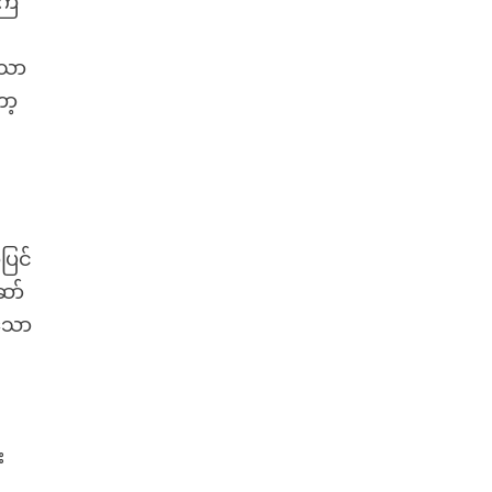
့ကြ
းသာ
ာ့
ပြင်
ော်
ာသော
ာ
း