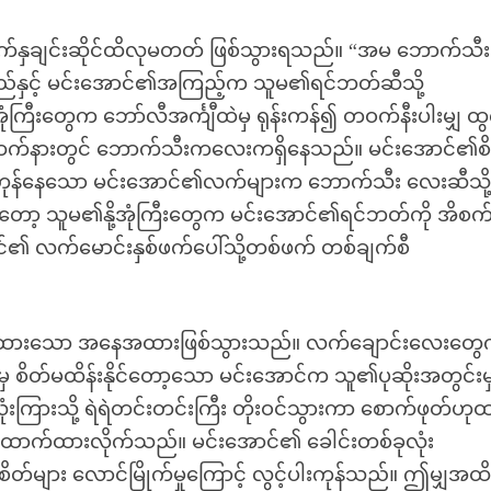
မျက်နှချင်းဆိုင်ထိလုမတတ် ဖြစ်သွားရသည်။ “အမ ဘောက်သီး
သည်နှင့် မင်းအောင်၏အကြည့်က သူမ၏ရင်ဘတ်ဆီသို့
ုံကြီးတွေက ဘော်လီအင်္ကျီထဲမှ ရုန်းကန်၍ တဝက်နီးပါးမျှ ထ
အထက်နားတွင် ဘောက်သီးကလေးကရှိနေသည်။ မင်းအောင်၏စ
န်နေသော မင်းအောင်၏လက်များက ဘောက်သီး လေးဆီသို
်တော့ သူမ၏နို့အုံကြီးတွေက မင်းအောင်၏ရင်ဘတ်ကို အိစက်
၏ လက်မောင်းနှစ်ဖက်ပေါ်သို့တစ်ဖက် တစ်ချက်စီ
က်ထားသော အနေအထားဖြစ်သွားသည်။ လက်ချောင်းလေးတွ
ှ စိတ်မထိန်းနိုင်တော့သော မင်းအောင်က သူ၏ပုဆိုးအတွင်းမ
းကြားသို့ ရဲရဲတင်းတင်းကြီး တိုးဝင်သွားကာ စောက်ဖုတ်ဟု
ုးထောက်ထားလိုက်သည်။ မင်းအောင်၏ ခေါင်းတစ်ခုလုံး
ား လောင်မြိုက်မှုကြောင့် လွင့်ပါးကုန်သည်။ ဤမျှအထ