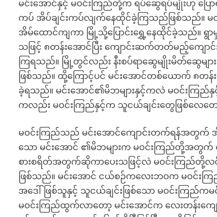
မင်းအောင်နှင့် မဝင်းကြည်တို့က ရပ်ဆွေရပ်မျိုးဟု ပ
ကပ် အိပ်ချင်းကပ်လျက်နေထိုင်ခဲ့ကြသည်ဖြစ်သည်။ မဝင်
အိမ်ထောင်ကျကာ မြို့သို့ပြောင်းရွှေ့နေထိုင်ခဲ့သည
သဖြင့် ၈တန်းအောင်ပြီး ကျောင်းဆက်တတ်မည့်ကျောင်းသား
ကြရသည်။ မြို့တွင်လည်း နီးစပ်ရာဆွေမျိုးမိတ်ဆွ
ဖြစ်သည်။ ထို့ကြောင့်ပင် မင်းအောင်တစ်ယောက် ၈တန်
ခဲ့ရသည်။ မင်းအောင်၏မိဘများနှင့်ကလဲ မဝင်းကြည်နှင့
ကလည်း မဝင်းကြည်နှင့်က သူငယ်ချင်းတွေဖြစ်လေတေ
မဝင်းကြည်သည် မင်းအောင်ကျောင်းတက်ရန်အတွက် အိမ
သော မင်းအောင် ၏မိဘများက မဝင်းကြည်တို့အတွက် တ
စားစရိတ်အတွက်ဆိုကာပေးသဖြင့်လဲ မဝင်းကြည်တို့လ
ဖြစ်သည်။ မင်းအောင် ငယ်စဉ်ကလေးဘဝက မဝင်းကြည်တို
အဒေါ်ဖြစ်သူနှင့် သူငယ်ချင်းဖြစ်သော မဝင်းကြည်ကမင်းအ
မဝင်းကြည်ထွက်လာတော့ မင်းအောင်က လေးတန်းကျောင်း