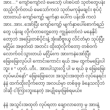
အား…” ကျော်ကျော်လဲ မေသော့် ပါးစပ်ထဲ သုတ်တွေပန်း
ထည့်လိုက်တယ် မေသော်ကလဲ သုတ်မကုန်မချင်း စုပ်ငုံ
ထားတယ် ကျော်ကျော့် မျက်နှာ ပေါ်က ပန်းအိ ကလဲ
အား..အား..အော်ပြီး ကျော်ကျော့် မျက်နှာပေါ်စောက်ရည်
တွေ ပန်းချ လိုက်တာတွေ့တော့ ကျွန်တော်လဲ မနေနိုင်
တော့ဘဲ အပြေးတစ်ပိုင်းနဲ့ အုံးဆီဗူးယူ လိင်တံမှာ သုပ်ပြီး
မငြိမ်း အဖုတ်ထဲ အတင်း ထိုးထဲ့လိုက်တော့ တစ်ဝက်
လောက်ဝင်သွားတယ် မငြိမ်းက အားကနဲအော်ပြီး
ဖြေးဖြေးလုပ်ပါ ကောင်းကောင်း ရယ် အမ ထွက်မပြေးပါ
ဘူး ။ “ ဟုတ်..ဟီး.. အားပါသွားလို့ ပါ မ ရယ် ခု ဖြေးဖြေး
လုပ်မယ်နော်” ဖြေးဖြေးလေး အသွင်းအထုတ် လုပ်နေရင်း
နဲနဲ ထက်ထိုးလိုက်တော့ အလယ်မှာ တစ်ခုခု ခံနေသလိုဘဲ
ဒါဆို ငါကြားဘူးနေတဲ့ အပျိုမှေးဖြစ်ရမယ်။
နဲနဲ အသွင်းအထုတ် လုပ်ရတာ ချောလာတော့ မှ အားနဲ့