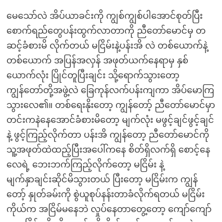
မေသော်လဲ အိပ်ယာခင်းကို ကျွစ်ကျွစ်ပါအောင်စုတ်ပြီး
စောက်ရည်တွေပန်းထွက်လာတာကို ညီတော်မောင်မှ တ
ဆင့်ခံစားမိ လိုက်တယ် မငြိမ်းနဲ့ပန်းအိ လဲ တစ်ယောက်နဲ့
တစ်ယောက် အပြန်အလှန် အဖုတ်ယက်နေရာမှ နှစ်
ယောက်လုံး ပြိုင်တူပြီးချင်း သို့ရောက်သွားတော့
ကျွန်တော်တို့အဖွဲ့လဲ ခြေကုန်လက်ပန်းကျကာ အိပ်မောကြ
သွားလေ၏။ တစ်ရေးနိုးတော့ ကျွန်တော့် ညီတော်မောင်မှာ
တင်းကနဲနေအောင်ခံစားမိတော့ မျက်လုံး မဖွင့်ချင်ဖွင့်ချင်
နဲ့ ဖွင့်ကြည့်လိုက်တာ ပန်းအိ ကျွန်တော့ ညီတော်မောင်ကို
သူ့အဖုတ်ထဲထည့်ပြီးအပေါ်ကနေ စိတ်ရှိလက်ရှိ စောင့်နေ
လေရဲ့ ဘေးဘက်ကြည့်လိုက်တော့ မငြိမ်း နဲ့
မျက်နှာချင်းဆိုင်မိသွားတယ် ပြီးတော့ မငြိမ်းက ကျွန်
တော့် နှုတ်ခမ်းကို စွဲယူစုပ်နန်းတာခံလိုက်ရတယ် မငြိမ်း
ကိုယ်က အငြိမ်မနေဘဲ လှုပ်နေတာတွေ့တော့ ကျော်ကျော်