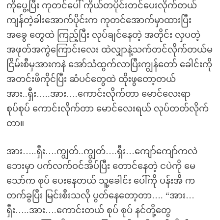
ကိုပွေ့ပြီး ကုတင်ပေါ် ကိုယ်တပိုင်းတင်ပေးလိုက်တယ်
ကျန်တဲ့ခါးအောက်ပိုင်းက ကုတင်အောက်မှာထားပြီး
အခွေ တွေထဲ ကြည့်ပြီး လုပ်ချင်နေတဲ့ အတိုင်း လှပတဲ့
အဖုတ်အကွဲကြောင်းလေး ထဲလျှာနဲ့သက်တင်လိုက်တယ်မ
ငြိမ်းစီမှအားကနဲ အော်သံထွက်လာပြီးကျွန်တော် ခေါင်းကို
အတင်းဖိကိုင်ပြီး ဆံပင်တွေထဲ ထိုးဖွတော့တယ်
အား..ရှီး…..အား….ကောင်းလိုက်တာ မောင်လေးရာ
စုပ်စုပ် ကောင်းလိုက်တာ မောင်လေးရယ် လုပ်တတ်လိုက်
တာ။
အား…..ရှီး….ကျွတ်..ကျွတ်….ရှီး…ကျော်ကျော်ကလဲ
ဘေးမှာ ပက်လက်ဝင်အိပ်ပြီး တောင်နေတဲ့ ငပဲကို မေ
သော်က စုပ် ပေးနေတယ် သူ့ခေါင်း ပေါ်ကို ပန်းအိ က
တက်ခွပြီး မြင်းစီးသလို ပွတ်နေတော့တာ…. “အား…
ရှီး…..အား….ကောင်းတယ် စုပ် စုပ် နင်တို့တွေ