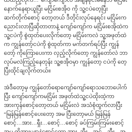
ထဲထည့်လိုက်…”ကျော်ကျော်လဲ အချိန်စိုင်းမနေဘဲ မငြိမ်း
နောက်နေရာယူပြီး မငြိမ်းစအို၀ ကို သူ့ငပဲတေ့ပြီး
ဆက်တိုက်စောင့် တော့တယ် ဒီတိုင်းလုပ်နေရင်း မငြိမ်းက
ညောင်းလာပြီဆိုတာတာနဲ့ ကျော်ကျော်က မငြိမ်းစအိုထဲက
သူ့ငပဲကို စွဲထုတ်ပေးလိုက်တော့ မငြိမ်းကလဲ သူ့အဖုတ်ထဲ
က ကျွန်တော့်ငပဲကို စွဲထုတ်ကာ မက်တက်ရပ်ပြီး ကျွန်
တော့် ကိုကြောပေးကာ လှည့်လိုက်တော့ ကျွန်တော်လဲ ဘာ
လုပ်မလဲကြည့်နေတုန်း သူ့စအိုဝမှာ ကျွန်တော့ ငပဲကို တေ့
ပြီးထိုင်ချလိုက်တယ်။
အဲဒီတော့မှ ကျွန်တော်ရောကျော်ကျော်ရောသဘောပေါက်
ပြီး ကျော်ကျော်ကမငြိမ်း အဖုတ်ထဲသူ့ငပဲထိုးထဲ့ကာ
အားကုန်စောင့်တော့တယ် မငြိမ်းလဲ အသံစုံထွက်လာပြီး
“မြန်မြန်စောင့်ပေးတော့ အမ ပြီးတော့မယ် မြန်မြန်
စောင့်…အား…ရှီး…စောင့်…စောင့် ခပ်ကြမ်းကြမ်းစောင့်
အမ ကိုအားမနာနဲ့စောင့်တော့ အား..အီး…အင့်…အီး…အ