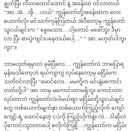
ချွတ်ပြီး လီးတထောင်ထောင် နဲ့ အခန်းထဲ ဝင်လာတယ်
“အာ..အဲ…အို….ဟယ်” ကျွန်တော်တို့အခန်းထဲက လေး
ယောက်လုံး မင်သက်ကုန်ကြတယ် အဲဒီတော့မှ ကျွန်တော်
သူငယ်ချင်းက “ ခွေးမသား….ငါ့တောင် မခေါ်ဘူး ဒီမှာ
လာ ပြီး စားပွဲကျင်းပနေတယ်ပေါ့…” “ အာ..မဟုတ်ပါဘူး
ကွာ”။
ဘာမဟုတ်ရမှာလဲ ခုမိပြီလေ…. ကျွန်တော်လဲ ဘာပြောရ
မှန်းမသိတော့ဘဲ ရယ်ကျဲကျဲ လုပ်နေတော့မှ မငြိမ်းက
သတိဝင်လာပြီး “မောင်လေး…မမတို့က မင်းနဲ့မကောင်း
တတ်လို့ပါ” အာ ဘာမှ မကောင်းတာမရှိဘူး ကောင်းတာ
လုပ်တာဘဲ ကျွန်တော်လဲပါမယ်ဗျာ မငြိမ်းတို့သူငယ်ချင်း
တွေ တစ်ယောက်မျက်နှာ တစ်ယောက်ကြည့်လိုက် ကျော်
ကျော့် ရဲ့ ထောင်နေတဲ့ ငပဲကို ကြည့်လိုက်နဲ့။ ကဲ…ဒါဆိုလဲ
ပိုကောင်းသွားတာပေါ့ စလိုက်ကြစို့….ကျွန်တော်က မငြိမ်း