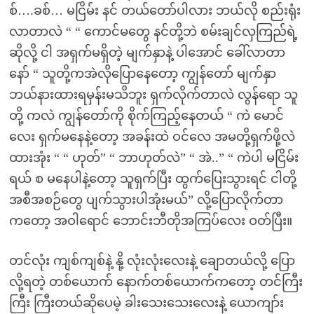
စ်….ခစ်… မငြိမ်း နင် တယ်တော်ပါလား ဘယ်လို စည်းရုံး
လာတာလဲ “ “ ကောင်မတွေ နင်တို့ဘဲ စမ်းချင်လှကြည်ရဲ့
ဆိုလို့ ငါ အရှက်မရှိတဲ့ မျက်နှာနဲ့ ပါအောင် ခေါ်လာတာ
နော် “ သူတို့ကအဲလိုပြောနေတော့ ကျွန်တော် မျက်နှာ
ဘယ်နားထားရမှန်းမသိဘူး ရှက်လိုက်တာလဲ လွန်ရော သူ
တို့ ကလဲ ကျွန်တော်ကို စိုက်ကြည့်နေတယ် “ ကဲ မောင်
လေး ရှက်မနေနဲ့တော့ အခန်းထဲ ဝင်လေ အမတို့ရှက်ဖို့လဲ
ထားအုံး “ “ ဟုတ်” “ ဘာဟုတ်လဲ” “ အဲ..” “ ကဲပါ မငြိမ်း
ရယ် စ မနေပါနဲ့တော့ သူရှက်ပြီး ထွက်ပြေးသွားရင် ငါတို့
အစီအစဉ်တွေ ပျက်သွားပါအုံးမယ်” လို့ပြောလိုက်တာ
ကတော့ အဝါရောင် ဘောင်းဘီတိုအကြပ်လေး ဝတ်ပြီး။
တင်လုံး ကျစ်ကျစ်နဲ့ နို့ လုံးလုံးလေးနဲ့ ချောတယ်လို့ ပြော
လို့ရတဲ့ တစ်ယောက် နောက်တစ်ယောက်ကတော့ တင်ကြီး
ကြီး ကြီးတယ်ဆိုပေမဲ့ ခါးသေးသေးလေးနဲ့ ယောကျာ်း