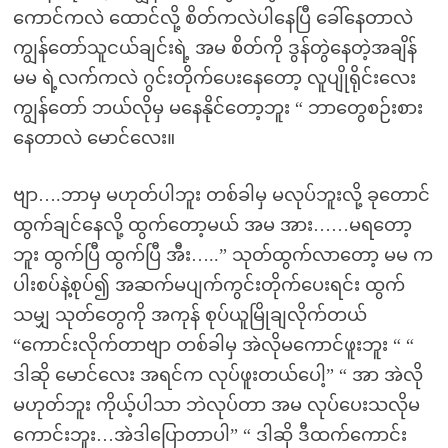
ကောင်ကလဲ ထောင်လို့ စိတ်ကလဲပါနေပြီ ခေါ်နေတာလဲ
ကျွန်တော်သူငယ်ချင်းရဲ့ အမ စိတ်ကို ဒွန်တွဲနေတဲ့အချိန်
မမ ရဲ့လက်ကလဲ ဂွင်းတိုက်ပေးနေတော့ လူပျိုရိုင်းလေး
ကျွန်တော် ဘယ်လိုမှ မနေနိုင်တော့ဘူး “ ဘာတွေစဉ်းစား
နေတာလဲ မောင်လေး။
ဗျာ….ဘာမှ မဟုတ်ပါဘူး တစ်ခါမှ မလုပ်ဘူးလို့ ခုတောင်
ထွက်ချင်နေလို့ ထွက်တော့မယ် အမ အား……မရတော့
ဘူး ထွက်ပြီ ထွက်ပြီ အီး…..” သုတ်ထွက်လာတော့ မမ က
ပါးစပ်နဲ့စုပ်၍ အဆက်မပျက်ကွင်းတိုက်ပေးရင်း ထွက်
သမျှ သုတ်တွေကို အကုန် စုပ်ယူမြိုချလိုက်တယ်
“ကောင်းလိုက်တာဗျာ တစ်ခါမှ အဲလိုမကောင်ဖူးဘူး “ “
ဒါဆို မောင်လေး အရင်က လုပ်ဖူးတယ်ပေါ့” “ အာ အဲလို
မဟုတ်ဘူး ကိုယ့်ပါသာ ဘဲလုပ်တာ အမ လုပ်ပေးသလိုမ
ကောင်းဘူး…အဲဒါပြောတာပါ” “ ဒါဆို ဒီထက်ကောင်း