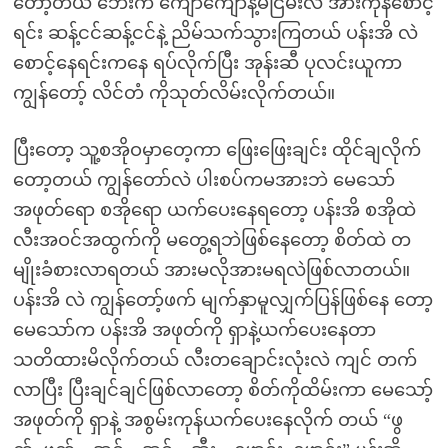
တော့တယ် ဘေးက ကျော်ကျော်နဲ့မငြိမ်းလဲ အားကုန်စောင့်
ရင်း ဆန့်ငင်ဆန့်ငင်နဲ့ ညိမ်သက်သွားကြတယ် ပန်းအိ လဲ
စောင့်နေရင်းကနေ ရပ်လိုက်ပြီး အုန်းဆီ ပုလင်းယူကာ
ကျွန်တော့် လိင်တံ ကိုသုတ်လိမ်းလိုက်တယ်။
ပြီးတော့ သူ့စအိုဝမှာတေ့ကာ ဖြေးဖြေးချင်း ထိုင်ချလိုက်
တော့တယ် ကျွန်တော်လဲ ပါးစပ်ကမအားဘဲ မေသော်
အဖုတ်ရော စအိုရော ယက်ပေးနေရတော့ ပန်းအိ စအိုထဲ
လီးအဝင်အထွက်ကို မတွေ့ရဘဲဖြစ်နေတော့ စိတ်ထဲ တ
မျိုးခံစားလာရတယ် အားမလိုအားမရလဲဖြစ်လာတယ်။
ပန်းအိ လဲ ကျွန်တော့်ဖက် မျက်နှာမူလျှက်ပြန်ဖြစ်နေ တော့
မေသော်က ပန်းအိ အဖုတ်ကို ရှာနဲ့ယက်ပေးနေတာ
သတိထားမိလိုက်တယ် လီးတချောင်းလုံးလဲ ကျင် တက်
လာပြီး ပြီးချင်ချင်ဖြစ်လာတော့ စိတ်ကိုထိမ်းကာ မေသော့်
အဖုတ်ကို ရှာနဲ့ အစွမ်းကုန်ယက်ပေးနေလိုက် တယ် “ဖွ