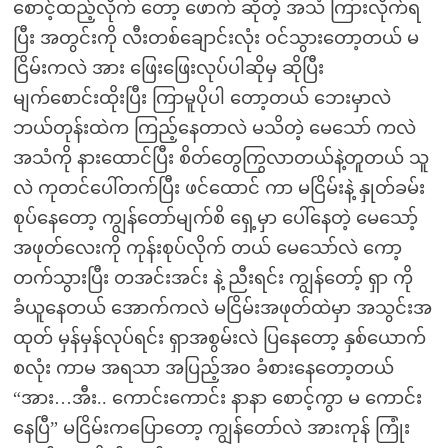
စောင့်ထည့်လိုက် တော့ ဖောက် ဆိုတဲ့ အသံ ကြားလိုက်ရ
ပြီး အတွင်းကို လီးတစ်ချောင်းလုံး ဝင်သွားတော့တယ် မ
ငြိမ်းကလဲ အား ဖြေးဖြေးလုပ်ပါဆိုမှ ဆိုပြီး
မျက်စောင်းထိုးပြီး ကြာမူပိုပါ တော့တယ် ဘေးမှာလဲ
ဘယ်တုန်းထဲက ကြည့်နေတာလဲ မသိတဲ့ မေသော် ကလဲ
အသံကို နားထောင်ပြီး စိတ်တွေကြွလာတယ်နဲ့တူတယ် သူ
လဲ ကုတင်ပေါ်တက်ပြီး ဖင်ထောင် ကာ မငြိမ်းနဲ့ နှုတ်ခမ်း
စုပ်နေတော့ ကျွန်တော်မျက်စိ ရှေ့မှာ ပေါ်နေတဲ့ မေသော့်
အဖုတ်လေးကို ကုန်းစုပ်လိုက် တယ် မေသော်လဲ ကော့
တက်သွားပြီး တအင်းအင်း နဲ့ ညီးရင်း ကျွန်တော့် ရှာ ကို
ခံယူနေတယ် အောက်ကလဲ မငြိမ်းအဖုတ်ထဲမှာ အသွင်းအ
ထုတ် မှန်မှန်လုပ်ရင်း ရှာအစွမ်းလဲ ပြနေတော့ နှစ်ယောက်
စလုံး ကာမ အရသာ အပြည့်အ၀ ခံစားနေတော့တယ်
“အား…အီး.. ကောင်းကောင်း နာနာ စောင့်ကွာ မ ကောင်း
နေပြီ” မငြိမ်းကပြောတော့ ကျွန်တော်လဲ အားကုန် ကြုံး