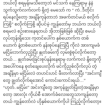
ဘယ်လို စရမှန်းမသိတော့ဘဲ မင်သက် နေကြရာမှ နဲနဲ
သွက်သွက်လက်လက် ရှိတဲ့ မေသော် က “ ကဲ..ဒီတိုင်း
ရပ်နေလို့တော့ အချိန်ကုန်တာဘဲ အဖက်တင်မယ် စလိုက်
ကြစို့” စလိုက်ကြစို့ ဆိုပင်မဲ့ ကျွန်တော်မှ ဘယ်က ဘယ်လို
စရမလဲ စဉ်းစားနေရတယ် အိုဘာဖြစ်ဖြစ် ဆိုပြီး စမယ်
လုပ်တုန်းရှိသေး ကုတင်ပေါ်က နှစ်ယောက်က တစ်
ယောက် နဲ့တစ်ယောက် နန်းစုပ်နေကြပြီ ကိုလဲ အားကျမခံ
မငြိမ်းဘက်လှည့်ပြီး နှုတ်ခမ်းကို လှမ်းစွဲစုပ်လိုက်တော့
တယ်… နှုတ်ခမ်းခြင်းစုပ်နန်းနေရာမှ လက်ကလဲ နို့တွေကို
အပေါ်ကနေ စုတ်ချေပေးလိုက် ဖင်ကိုညှစ်လိုက်လုပ် တဲ့
အချိန်မှာ မငြိမ်းလဲ တဟင်းဟင် ဖီးတက်လာပြီး “အင်းကျီ
တွေ ချွတ်လိုက်ရအောင် ကောင်းကောင်းရယ်…”
“ဟုတ်..မငြိမ်း” အင်းကျီတွေ အကုန်ချွတ်ပြီးတဲ့အချိန်မှာ
တော့ အားလုံး ကိုယ်စီ အောက်ခံလေးတွေသာကျန်တော့
တယ် ကျွန်တော်လဲ ဟိုနှစ်ယောက်ကိုပါ ကြည့်လိုက်တော့။