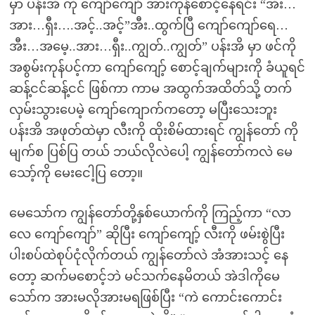
မှာ ပန်းအိ ကို ကျော်ကျော် အားကုန်စောင့်နေရင်း “အီး…
အား…ရှီး….အင့်..အင့်”အီး..ထွက်ပြီ ကျော်ကျော်ရေ…
အီး…အမေ့..အား…ရှီး..ကျွတ်..ကျွတ်” ပန်းအိ မှာ ဖင်ကို
အစွမ်းကုန်ပင့်ကာ ကျော်ကျော့် စောင့်ချက်များကို ခံယူရင်
ဆန့်ငင်ဆန့်ငင် ဖြစ်ကာ ကာမ အထွက်အထိတ်သို့ တက်
လှမ်းသွားပေမဲ့ ကျော်ကျောက်ကတော့ မပြီးသေးဘူး
ပန်းအိ အဖုတ်ထဲမှာ လီးကို ထိုးစိမ်ထားရင် ကျွန်တော် ကို
မျက်စ ပြစ်ပြ တယ် ဘယ်လိုလဲပေါ့ ကျွန်တော်ကလဲ မေ
သော့်ကို မေးငေါ့ပြ တော့။
မေသော်က ကျွန်တော်တို့နှစ်ယောက်ကို ကြည့်ကာ “လာ
လေ ကျော်ကျော်” ဆိုပြီး ကျော်ကျော့် လီးကို ဖမ်းစွဲပြီး
ပါးစပ်ထဲစုပ်ငုံလိုက်တယ် ကျွန်တော်လဲ အံအားသင့် နေ
တော့ ဆက်မစောင့်ဘဲ မင်သက်နေမိတယ် အဲဒါကိုမေ
သော်က အားမလိုအားမရဖြစ်ပြီး “ကဲ ကောင်းကောင်း