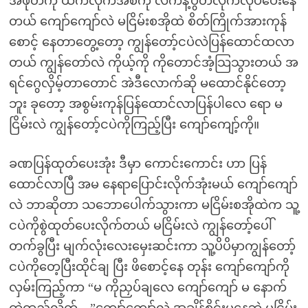
အဖုတ်ကို ယက်လိုက်အစိကို လက်နဲ့ပွတ်လိုက်လုပ်ပေးနေ
တယ် ကျော်ကျော်လဲ မငြိမ်းစအိုထဲ စိတ်ကြိုက်အားကုန်
စောင့် နေတာတွေ့တော့ ကျွန်တော့်ငပဲလဲပြန်ထောင်ထလာ
တယ် ကျွန်တော်လဲ ကိုယ့်ကို ကိုတောင်အံ့သြသွားတယ် အ
ရင်ဂွေလှိမ့်တာတောင် အဲဒီလောက်ဆို မထောင်နိုင်တော့
ဘူး ခုတော့ အစွမ်းကုန်ပြန်ထောင်လာပြန်ပါလေ ရော မ
ငြိမ်းလဲ ကျွန်တော့်ငပဲကိုကြည့်ပြီး ကျော်ကျော့်ကို။
ခဏပြန်ထုတ်ပေးအုံး ဒီမှာ ကောင်းကောင်း ဟာ ပြန်
ထောင်လာပြီ အမ နေရာပြောင်းလိုက်အုံးမယ် ကျော်ကျော်
လဲ ဘာဆိုတာ သဘောပေါက်သွားကာ မငြိမ်းစအိုထဲက သူ့
ငပဲကိုစွဲထုတ်ပေးလိုက်တယ် မငြိမ်းလဲ ကျွန်တော့်ပေါ်
တက်ခွပြီး မျက်လုံးလေးမှေးဆင်းကာ သူ့ပိပိမှာကျွန်တော့်
ငပဲကိုတေ့ပြီးထိုင်ချ ပြီး ဖိစောင့်နေ တုန်း ကျော်ကျော်ကို
လှမ်းကြည့်ကာ “မ ကိုညှပ်ချလေ ကျော်ကျော် မ နောက်