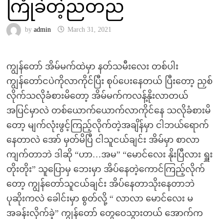
ကြုံခဲတဲ့ညတည
by
admin
March 31, 2021
ကျွန်တော် အိမ်မက်ထဲမှာ နတ်သမီးလေး တစ်ပါး
ကျွန်တော်ငပဲကိုလာကိုင်ပြီး စုပ်ပေးနေတယ် ပြီးတော့ ညှစ်
လိုက်သလိုခံစားမိတော့ အိမ်မက်ကလန့်နိုးလာတယ်
အပြင်မှာလဲ တစ်ယောက်ယောက်လာကိုင်နေ သလိုခံစားမိ
တော့ မျက်လုံးဖွင့်ကြည့်လိုက်တဲ့အချိန်မှာ ငါဘယ်ရောက်
နေတာလဲ အော် မှတ်မိပြီ ငါသူငယ်ချင်း အိမ်မှာ စာလာ
ကျက်တာဘဲ ဒါဆို “ဟာ…အမ” “မောင်လေး နိုးပြီလား ရှူး
တိုးတိုး” သူပြောမှ ဘေးမှာ အိပ်နေတဲ့ကောင်ကြည့်လိုက်
တော့ ကျွန်တော်သူငယ်ချင်း အိပ်နေတာသိုးနေတာဘဲ
ပုဆိုးကလဲ ခေါင်းမှာ စွတ်လို့ “ လာလာ မောင်လေး မ
အခန်းလိုက်ခဲ့” ကျွန်တော် တွေဝေသွားတယ် အောက်က