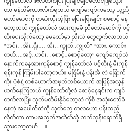
ကျွန်တော်လဲ ဖီးလ်တက်ပြီး ပြီးချင်ချင်တောင်ဖြစ်သွား
တာ မနဲထိမ်းထားလိုက်ရတယ် ကျော်ကျော်ကတော့ သူ့ညီ
တော်မောင်ကို တဆုံးထိုးထဲ့ပြီး ဖြေးဖြေးချင်း စစောင့် နေ
တော့တယ် ကျွန်တော်လဲ အားကျမခံ ညီတော်မောင်ကို ပင့်
ထိုးပေးလိုက်တော့ မေသော်မှာ ညီးသံ တွေထွက်လာတယ်
“အင်း…အီး..ရှီး..…အီး…ကျွတ်..ကျွတ်” “အား..ကောင်း
တယ်….အင့်..ဟင်း…စောင့်..စောင့်တော့” ကျော်ကျော်လဲ
နောက်ကနေအားကုန်စောင့် ကျွန်တော်လဲ ပင့်ထိုးနဲ့ မီးကုန်
ရန်းကုန် ကြမ်းပါတော့တယ်။ မငြိမ်းနဲ့ ပန်းအိ လဲ ခြောက်
ကိုး ပုံစံနဲ့ တစ်ယောက်အဖုတ်တစ်ယောက် အပြန်အလှန်
ယက်နေကြတယ် ကျွန်တော်တို့လဲ စောင့်နေရင်းက ကျင်
တက်လာပြီး သုတ်မထိမ်းနိုင်တော့ဘဲ ကိုစီ အသုံးတော်ခံ
နေတဲ့ အပေါက်ထဲကို သုတ်တွေ တလဟော ပန်းထည့်
လိုက်ကာ ကာမအထွတ်အထိတ်သို့ တက်လှန်းရောက်ရှိ
သွားတော့တယ်….။