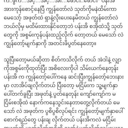
က်..ဖွက်…အင့်…အင့်…အီး…ဖောင်း..ဖောင်း” ပန်းအိ
အားကုန်စောင့်နေပြီ ကျွန်တော်လဲ သုတ်ကိုမနဲထိမ်းကာ
မေသော့် အဖုတ်ထဲ ရှာနဲ့လိုးပေးနေမိတယ် ကျွန်တော်လဲ
ဘယ်လိုမှ မထိမ်းထားနိုင်တော့ဘဲ ပန်းအိ စအိုထဲသို့ သုတ်
တွေကို အစွမ်းကုန်ပန်းထည့်လိုက် တော့တယ် မေသော် လဲ
ကျွန်တော့်မျက်နှာကို အတင်းဖိပွတ်နေတော့။
သူပြီးတော့မယ်ဆိုတာ စိတ်ကသိလိုက် တယ် အဲဒါနဲ့ လျှာ
ကိုအစွမ်းကိုထုတ်ပြီး အစိလေးကိုပါ သိမ်းယက်နေတုန်း
ပန်းအိ က ကျွန်တော့်ပေါ်ကနေ ဆင်းပြီးကျွန်တော့်ဘေးနား
မှာ လာအိပ်ချလိုက်တယ် ပြီးတော့ မငြိမ်းက သူ့မျက်နှာ
ပေါ်တက်ခွပြီး အဖုတ်နဲ့ ပွတ်နေတုန်း ကျော်ကျော်က မ
ငြိမ်းစအိုထဲ နောက်ကနေသွင်းနေတာတွေ့လိုက်တယ် မေ
သော် လဲ အဖုတ်က ပွစိပွစိလုပ်ရင်း ကျွန်တော့်မျက်နှာပေါ်
စောက်ရည်တွေ ပန်းချ လိုက်တယ် ပန်းအိကလဲ မငြိမ်း