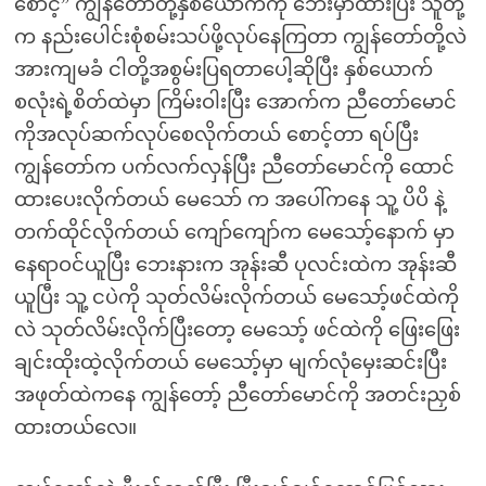
စောင့်” ကျွန်တော်တို့နှစ်ယောက်ကို ဘေးမှာထားပြီး သူတို့
က နည်းပေါင်းစုံစမ်းသပ်ဖို့လုပ်နေကြတာ ကျွန်တော်တို့လဲ
အားကျမခံ ငါတို့အစွမ်းပြရတာပေါ့ဆိုပြီး နှစ်ယောက်
စလုံးရဲ့စိတ်ထဲမှာ ကြိမ်းဝါးပြီး အောက်က ညီတော်မောင်
ကိုအလုပ်ဆက်လုပ်စေလိုက်တယ် စောင့်တာ ရပ်ပြီး
ကျွန်တော်က ပက်လက်လှန်ပြီး ညီတော်မောင်ကို ထောင်
ထားပေးလိုက်တယ် မေသော် က အပေါ်ကနေ သူ့ ပိပိ နဲ့
တက်ထိုင်လိုက်တယ် ကျော်ကျော်က မေသော့်နောက် မှာ
နေရာဝင်ယူပြီး ဘေးနားက အုန်းဆီ ပုလင်းထဲက အုန်းဆီ
ယူပြီး သူ့ ငပဲကို သုတ်လိမ်းလိုက်တယ် မေသော့်ဖင်ထဲကို
လဲ သုတ်လိမ်းလိုက်ပြီးတော့ မေသော့် ဖင်ထဲကို ဖြေးဖြေး
ချင်းထိုးထဲ့လိုက်တယ် မေသော့်မှာ မျက်လုံမှေးဆင်းပြီး
အဖုတ်ထဲကနေ ကျွန်တော့် ညီတော်မောင်ကို အတင်းညှစ်
ထားတယ်လေ။