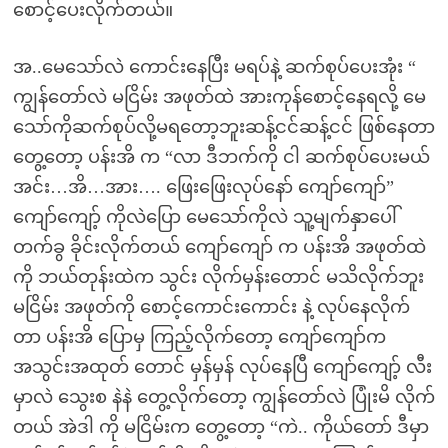
စောင့်ပေးလိုက်တယ်။
အ..မေသော်လဲ ကောင်းနေပြီး မရပ်နဲ့ ဆက်စုပ်ပေးအုံး “
ကျွန်တော်လဲ မငြိမ်း အဖုတ်ထဲ အားကုန်စောင့်နေရလို့ မေ
သော်ကိုဆက်စုပ်လို့မရတော့ဘူးဆန့်ငင်ဆန့်ငင် ဖြစ်နေတာ
တွေ့တော့ ပန်းအိ က “လာ ဒီဘက်ကို ငါ ဆက်စုပ်ပေးမယ်
အင်း…အိ…အား…. ဖြေးဖြေးလုပ်နော် ကျော်ကျော်”
ကျော်ကျော့် ကိုလဲပြော မေသော်ကိုလဲ သူ့မျက်နှာပေါ်
တက်ခွ ခိုင်းလိုက်တယ် ကျော်ကျော် က ပန်းအိ အဖုတ်ထဲ
ကို ဘယ်တုန်းထဲက သွင်း လိုက်မှန်းတောင် မသိလိုက်ဘူး
မငြိမ်း အဖုတ်ကို စောင့်ကောင်းကောင်း နဲ့ လုပ်နေလိုက်
တာ ပန်းအိ ပြောမှ ကြည့်လိုက်တော့ ကျော်ကျော်က
အသွင်းအထုတ် တောင် မှန်မှန် လုပ်နေပြီ ကျော်ကျော့် လီး
မှာလဲ သွေးစ နဲနဲ တွေ့လိုက်တော့ ကျွန်တော်လဲ ပြုံးမိ လိုက်
တယ် အဲဒါ ကို မငြိမ်းက တွေ့တော့ “ကဲ.. ကိုယ်တော် ဒီမှာ