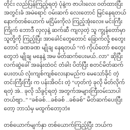
တိုင်း လည်ပြန်ကြည့်ရတဲ့ ပုံနဲ့က ဇာပါးလေး ဝတ်ထားပြီး
အတွင်းခံ အမဲရောင် ဝမ်းဆက် လေးတောင် မြင်နေရတယ်
နောက်တစ်ယောက် မငြိမ်းကိုလဲ ကြည့်အုံးလေ။ မင်းကြီး
ကြိုက် ဘောဒီ လှလှနဲ့ ဆက်ဆီ ကျလှတဲ့ သူ ကျွန်တော်မှာ
သူတို့ကို ကြည့်ပြီး အာခေါင်တွေတောင် ခြောက်လို့ စတွေး
တောင် ခဏခဏ မျိုချ နေရတယ် “ကဲ ကိုယ်တော် စတွေး
တွေဘဲ မျိုချ မနေနဲ့ အမ မိတ်ဆက်ပေးမယ်..လာ” ဆိုပြီး
လက်ဆွဲခေါ် အခန်းထဲဝင် တံခါး ပိတ်ပြီး စတင်မိတ်ဆက်
ပေးတယ် လုံးကျစ်ကျစ်လေးနာမည်က မေသော်ခိုင် တဲ့
တင်းကြီးကြီး က ပန်းအိဝင်း တဲ့ “ဟုတ်ကဲ့ ခုလို မိတ်လိုက်
ရတဲ့ အဲ.. ခုလို သိခွင့်ရတဲ့ အတွက်အများကြီးဝမ်းသာပါ
တယ်ဗျာ..” “ခစ်ခစ်…ခစ်ခစ် ..ခစ်ခစ်” မိတ်ဆက်ပေးပြီး
တော့ ဘာသံမှ မထွက်တော့ဘဲ။
တစ်ယောက်မျက်နှာ တစ်ယောက်ကြည့်ပြီး ဘယ်က