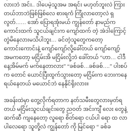
လားဘဲ အင်း.. ဒါပေမဲ့သူအမ အရင်း မဟုတ်ဘူးလဲ ကြား
တယ်ဘာဘဲဖြစ်ဖြစ်လေ စားရကံ ကြုံလာတော့လဲ ရှ
လွတ်…… အော် ပြောရအုံးမယ် ကျွန်တော် နာမည်က
ကောင်းထက် သူငယ်ချင်းက ကျော်ထက် တဲ့ အဲဒါကြောင့်
တွဲမိနေလားမသိပါဘူး… ခင်တဲ့သူတွေကတော့
ကောင်းကောင်းနဲ့ ကျော်ကျော်လို့ခေါ်တယ် ကျော်ကျော့်
အမကတော့ မငြိမ်းအိ မငြိမ်းလို့ဘဲ ခေါ်တယ် “ဟာ… ငါဒီ
နေ့အိမ်မက် မက်နေတာလား” “ခစ်ခစ်…ခစ်ခစ်….” ပါးစပ်
က တောင် ယောင်ပြီးထွက်သွားတော့ မငြိမ်းက ဘေးကနေ
ရယ်နေတယ် မယောင်ဘဲ နေနိုင်ရိုးလား။
အခန်းထဲမှာ တွေ့လိုက်ရတာက နတ်သမီးတွေလားမှတ်ရ
တယ် မငြိမ်းသူငယ်ချင်းတွေ ညဝတ် အင်းကျီ လေး တွေနဲ့
ဆက်ဆီ ကျနေတော့ လူရော စိတ်ရော ငယ်ပါ ရော ထ လာ
ပါလေရော သူတို့လဲ ကျွန်တော် ကို မြင်ရော “ ခစ်ခ