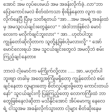
အောင် အမ လုပ်ပေးမယ် အမ အခန်းလိုက်ခဲ့..လာ”ဘာ
ပြောကောင်းမလဲ စိတ်ထဲကသာ စိုးရိန်နေတာ လူက ထ
လိုက်နေပြီ ပြီးမှ သတိရတယ် “အာ…အမ အမရဲ့အခန်းထဲ
မှ အမသူငယ်ချင်းတွေနဲ့လေ” “ အဲဒါဘာဖြစ်လဲ မောင်
လေးက မလိုက်ချင်ဘူးလား” “ အာ…ဟုတ်ပါဘူး
ကျွန်တော်ဆိုလိုတာက သူတို့နဲ့ဖြစ်ပါ့မလားလို့” “ အော်
မောင်လေးရယ် အမ သူငယ်ချင်းတွေလဲ အမလိုဘဲ စမ်း
ကြည့်ချင်နေတာ။
ဘာလဲ ငါ့မောင်က မကြိုက်လို့လား ….. အာ..မဟုတ်ပါ
ဘူးဗျာ တခါမှ အတွေ့အကြုံမရှိတော့ ကျွန်တော်လဲ စမ်း
ချင်နေတာ လူများတော့ စိတ်လှုပ်ရှားဖို့တော့ ကောင်းတယ်
နော်” သူငယ်ချင်းကို ပြန်ကြည့်တော့ လောကကြီးထဲ ဘာ
တွေဖြစ်နေလဲဆိုတာ မသိနိုင်အောင် အိပ်မောကျ နေလေ
ရဲ့ ငါသူအမ အခန်းလိုက်သွားတာ ငါ့များ စိတ်ဆိုးနေမ