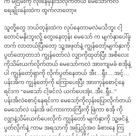
က မငြိမ်းကို လိုးနေမှန်းသိလိုက်တယ် မေသော်ကလဲ
ရေချိုးခန်းထဲက ထွက်လာတော့။
သူတို့တွေ ဘယ်တုန်းထဲက လုပ်နေတာမလဲမသိဘူး ငါ့
တောင်မနိုးဘူးလို့ တွေးနေတုန်း မေသော် က မျက်နှာပေါ်ခွ
တက် လာတယ်ပြီးတော့ သူ့အဖုတ်နဲ့ ကျွန်တော့်မျက်နှာကို
ပွတ်တော့တာဘဲ ကျွန်တော်လဲ လျှာကိုထုတ်ပြီး အစိလေး
ကိုသိမ်းယက်လိုက်တယ် မေသော်ကလဲ အားကျမခံ စအိုနဲ့
ပါ ကျွန်တော့်ရှာကို လိုက်ပွတ်နေတယ် အီး…ရှီး….အင့်…
ပန်းအိက ကျွန်တော့်ကို ကြောပေးပြီး အားကုန်စောင့်နေ
ရင်းက “မေသော် ငါ့ဖင်လဲ ယက်ပေးအုံး..အီး..ရှီး..”
ပန်းအိလဲစောင့်နေရင်းက မေသော့်ကိုလှန်းပြောလိုက်တယ်
မေသော်လဲ ပန်းအိ ဖင်ကားကားကြီးကို ဖြဲကာ စအို ကို
လျှာနဲ့သိမ်းယက်ပေးလိုက် ကျွန်တော် မျက်နှာကို သူ့ဖင်နဲ့
ပွတ်လိုက်နဲ့ ကာမ အရသာကို အပြည့်အ၀ ခံစားနေ ကြ