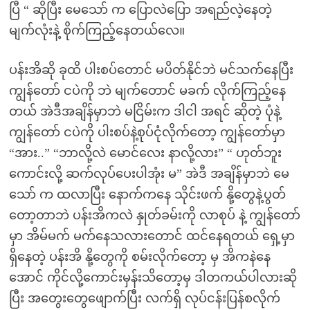
ပြီ “ ဆိုပြီး မေသော် က ပြောလဲပြော အရည်လဲ့နေတဲ့
မျက်လုံးနဲ့ စိုက်ကြည့်နေတယ်လေ။
ပန်းအိဆို ခုထိ ပါးစပ်တောင် မပိတ်နိုင်ဘဲ မင်သက်နေပြီး
ကျွန်တော် ငပဲကို ဘဲ မျက်တောင် မခက် လိုက်ကြည့်နေ
တယ် အဲဒီအချိန်မှာဘဲ မငြိမ်းက ဒါငါ အရင် ဆိုတဲ့ ပုံနဲ့
ကျွန်တော် ငပဲကို ပါးစပ်နဲ့စုပ်ငုံလိုက်တော့ ကျွန်တော်မှာ
“အား..” “ဘာလို့လဲ မောင်လေး နာလို့လား” “ ဟုတ်ဘူး
ကောင်းလို့ ဆက်လုပ်ပေးပါအုံး မ” အဲဒီ အချိန်မှာဘဲ မေ
သော် က ထလာပြီး နောက်ကနေ သိုင်းဖက် နို့တွေနဲ့ပွတ်
တော့တာဘဲ ပန်းအိကလဲ နှုတ်ခမ်းကို လာစုပ် နဲ့ ကျွန်တော်
မှာ အိမ်မက် မက်နေသလားတောင် ထင်နေရတယ် ရှေ့မှာ
ရှိနေတဲ့ ပန်းအိ နို့တွေကို စမ်းလိုက်တော့ မှ အိကနဲနေ
အောင် ကိုင်လို့ကောင်းမှန်းသိတော့မှ ဒါတကယ်ပါလားဆို
ပြီး အတွေးတွေဖျောက်ပြီး လက်ရှိ လုပ်ငန်းပြန်စလိုက်