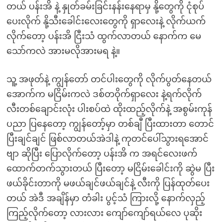
တယ် ပန်းအိ နဲ့ နှုတ်ခမ်းခြင်းနန်းနေရာမှ နို့တွေကို ငုံစုပ်
ပေးလိုက် နို့သီးခေါင်းလေးတွေကို ရှာလေးနဲ့ လိုက်ယက်
လိုက်တော့ ပန်းအိ ငြီးသံ ထွက်လာတယ် နောက်က မေ
သော်ကလဲ အားမလိုအားမရ နဲ့။
သူ့ အဖုတ်နဲ့ ကျွန်တော် တင်ပါးတွေကို လိုက်ပွတ်နေတယ်
အောက်က မငြိမ်းကလဲ ဒစ်တဝိုက်ရှာလေး နဲ့ရက်လိုက်
လီးတစ်ချောင်းလုံး ပါးစပ်ထဲ ထိုးထည့်လိုက်နဲ့ အစွမ်းကုန်
ပညာ ပြနေတော့ ကျွန်တော့်မှာ တစ်ချီ ပြီးထားတာ တောင်
ပြီးချင်ချင် ဖြစ်လာတယ်အဲဒါနဲ့ ကုတင်ပေါ်သွားရအောင်
ဗျာ ဆိုပြီး ပြောလိုက်တော့ ပန်းအိ က အရင်လေးဖက်
ထောက်တက်သွားတယ် ပြီးတော့ မငြိမ်းခေါင်းကို ဆွဲမ ပြီး
ဖယ်ခိုင်းတာကို မဖယ်ချင်ဖယ်ချင်နဲ့ လီးကို ပြန်ထုတ်ပေး
တယ် အဲဒီ အချိန်မှာ တံခါး ပွင့်သံ ကြားလို့ နောက်လှည့်
ကြည့်လိုက်တော့ လားလား ကျော်ကျော်ရယ်လေ ပုဆိုး