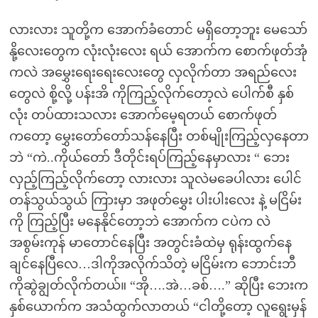
လားလား သူတို့က အောက်ခံတောင် မရှိတော့ဘူး မေသော်
နို့လေးတွေက လုံးလုံးလေး ရယ် အောက်က စောက်ဖုတ်အုံ
ကလဲ အမွှေးရေးရေးလေးတွေ လှလိုက်တာ အရည်လေး
တွေလဲ စို့လို့ ပန်းအိ ကိုကြည့်လိုက်တော့လဲ ပေါက်စီ နှစ်
လုံး တပ်ထားသလား အောက်မေ့ရတယ် စောက်ဖုတ်
ကတော့ မွှေးတော်တော်သန်နေပြီး တစ်မျိုးကြည့်လှနေတာ
ဘဲ “ကဲ..ကိုယ်တော် ဒီတိုင်းရပ်ကြည့်နေမှာလား “ ဘေး
လှည့်ကြည့်လိုက်တော့ လားလား သူလဲမခေပါလား ပေါင်
တန်သွယ်သွယ် ကြားမှာ အဖုတ်မွှေး ပါးပါးလေး နဲ့ မငြိမ်း
ကို ကြည့်ပြီး မနေနိုင်တော့ဘဲ အောက်က ငပဲက လဲ
အစွမ်းကုန် မာတောင်နေပြီး အတွင်းခံထဲမှ ရုန်းထွက်နေ
ချင်နေပြီလေ…ဒါကိုအလိုက်သိတဲ့ မငြိမ်းက ဘောင်းဘီ
ကိုဆွဲချွတ်လိုက်တယ်။ “အို….အဲ…ခစ်….” ဆိုပြီး ဘေးက
နှစ်ယောက်က အသံထွက်လာတယ် “ငါတို့တော့ လူရွေးမှန်