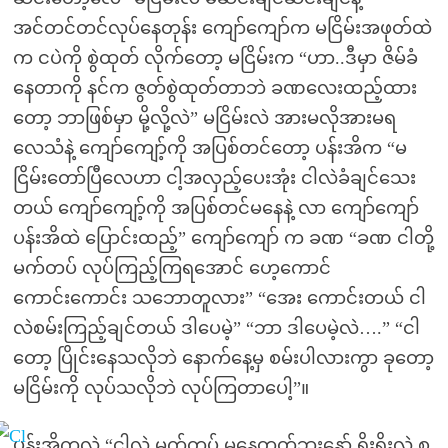
အင်တင်တင်လုပ်နေတုန်း ကျော်ကျော်က မငြိမ်းအဖုတ်ထဲ
က ငပဲကို စွဲထုတ် လိုက်တော့ မငြိမ်းက “ဟာ..ဒီမှာ ဇိမ်ခံ
နေတာကို နင်က ဇွတ်စွဲထုတ်တာဘဲ ခဏလေးထည့်ထား
တော့ ဘာဖြစ်မှာ မို့လို့လဲ” မငြိမ်းလဲ အားမလိုအားမရ
လေသံနဲ့ ကျော်ကျော့်ကို အပြစ်တင်တော့ ပန်းအိက “မ
ငြိမ်းတော်ပြီလေဟာ ငါ့အလှည့်ပေးအုံး ငါလဲခံချင်သေး
တယ် ကျော်ကျော့်ကို အပြစ်တင်မနေနဲ့ လာ ကျော်ကျော်
ပန်းအိထဲ ပြောင်းထည့်” ကျော်ကျော် က ခဏ “ခဏ ငါတို့
မက်တပ် လုပ်ကြည့်ကြရအောင် ဟေ့ကောင်
ကောင်းကောင်း သဘောတူလား” “အေး ကောင်းတယ် ငါ
လဲစမ်းကြည့်ချင်တယ် ဒါပေမဲ့” “ဘာ ဒါပေမဲ့လဲ….” “ငါ
တော့ ပြိုင်းနေသလိုဘဲ နောက်နေ့မှ စမ်းပါလားကွာ ခုတော့
မငြိမ်းကို လုပ်သလိုဘဲ လုပ်ကြတာပေါ့”။
ပန်းအိကလဲ “ငါလဲ မက်တပ် မနေတတ်ဘူးနော် ရိုးရိုးလဲ စ