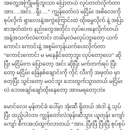
အတွေ့အကြုံမရှိဘူးသာ ပြောတယ် လုပ်တတ်လိုက်တာ
အား….အင်း…ရှီး….” ကျွန်တော်လဲ မငြိမ်း အစိလေးကို
စုပ်လိုက် ရှာလေးနဲ့အကွဲကြောင်းထဲ ထိုးမွှေလိုက် နဲ့ အပြာ
စာအုတ်ထဲက နည်းတွေအတိုင်း လုပ်ပေးနေလိုက်တယ်
အနံ့အသက်လဲကောင်း တခါမှလဲမလုပ်ဘူးတော့ ယက်
ကောင်း ကောင်းနဲ့ အစွမ်းကုန်ယက်ပေးလိုက်တာ
“ကောင်းကောင်း မ မနေနိုင်တော့ဘူး လုပ်တော့လေ” ဆို
ပြီး မငြိမ်းက ပြောတော့ အင်း ဆိုပြီး မက်တက်ရပ် ပြီး
တော့ မငြိမ်း ခြေနှစ်ချောင်းကို ကိုင် လီးကို အဖုတ်၀ မှာ
တေ့ပြီး သွင်းတော့ မဝင်ဘူး ဘေးထွက်သွားတယ် မငြိမ်း
လဲ ဘေးချော်ချော်ထိုးနေတော့ အားမရတော့ဘဲ။
မောင်လေး မှန်တင်ခံ ပေါ်မှာ အုံးဆီ ရှိတယ် အဲဒါ နဲ့ သုပ်
ပြီး ထည့်ပါလား ကျွန်တော်လဲအုန်းဆီသွား ယူတုန်း ကျော်
ကျော် စီကအသံထွက်လာတယ် “အား..ပြီးပြီ ပြီးပြီ စုပ်စုပ်