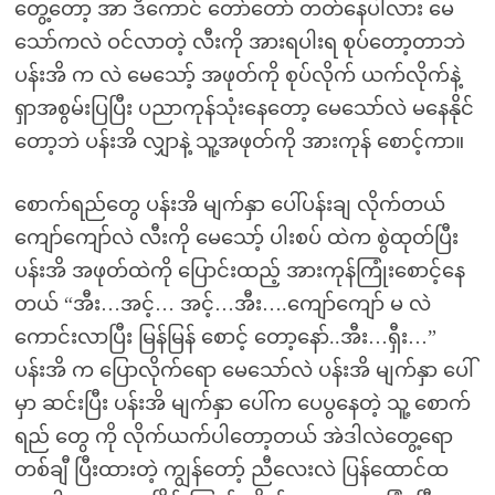
တွေ့တော့ အာ ဒီကောင် တော်တော် တတ်နေပါလား မေ
သော်ကလဲ ဝင်လာတဲ့ လီးကို အားရပါးရ စုပ်တော့တာဘဲ
ပန်းအိ က လဲ မေသော့် အဖုတ်ကို စုပ်လိုက် ယက်လိုက်နဲ့
ရှာအစွမ်းပြပြီး ပညာကုန်သုံးနေတော့ မေသော်လဲ မနေနိုင်
တော့ဘဲ ပန်းအိ လျှာနဲ့ သူ့အဖုတ်ကို အားကုန် စောင့်ကာ။
စောက်ရည်တွေ ပန်းအိ မျက်နှာ ပေါ်ပန်းချ လိုက်တယ်
ကျော်ကျော်လဲ လီးကို မေသော့် ပါးစပ် ထဲက စွဲထုတ်ပြီး
ပန်းအိ အဖုတ်ထဲကို ပြောင်းထည့် အားကုန်ကြုံးစောင့်နေ
တယ် “အီး…အင့်… အင့်…အီး….ကျော်ကျော် မ လဲ
ကောင်းလာပြီး မြန်မြန် စောင့် တော့နော်..အီး…ရှီး…”
ပန်းအိ က ပြောလိုက်ရော မေသော်လဲ ပန်းအိ မျက်နှာ ပေါ်
မှာ ဆင်းပြီး ပန်းအိ မျက်နှာ ပေါ်က ပေပွနေတဲ့ သူ့ စောက်
ရည် တွေ ကို လိုက်ယက်ပါတော့တယ် အဲဒါလဲတွေ့ရော
တစ်ချီ ပြီးထားတဲ့ ကျွန်တော့် ညီလေးလဲ ပြန်ထောင်ထ