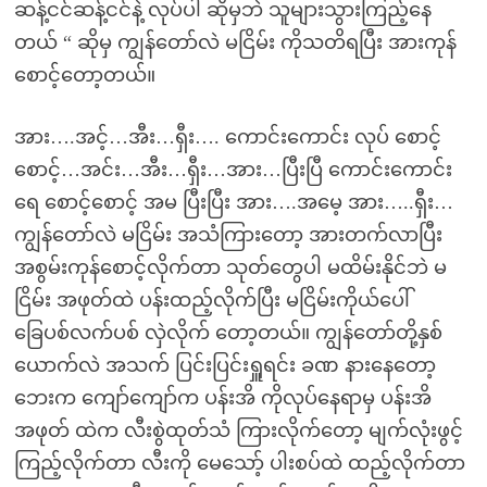
ဆန့်ငင်ဆန့်ငင်နဲ့ လုပ်ပါ ဆိုမှဘဲ သူများသွားကြည့်နေ
တယ် “ ဆိုမှ ကျွန်တော်လဲ မငြိမ်း ကိုသတိရပြီး အားကုန်
စောင့်တော့တယ်။
အား….အင့်…အီး…ရှီး…. ကောင်းကောင်း လုပ် စောင့်
စောင့်…အင်း…အီး…ရှီး…အား…ပြီးပြီ ကောင်းကောင်း
ရေ စောင့်စောင့် အမ ပြီးပြီး အား….အမေ့ အား…..ရှီး…
ကျွန်တော်လဲ မငြိမ်း အသံကြားတော့ အားတက်လာပြီး
အစွမ်းကုန်စောင့်လိုက်တာ သုတ်တွေပါ မထိမ်းနိုင်ဘဲ မ
ငြိမ်း အဖုတ်ထဲ ပန်းထည့်လိုက်ပြီး မငြိမ်းကိုယ်ပေါ်
ခြေပစ်လက်ပစ် လှဲလိုက် တော့တယ်။ ကျွန်တော်တို့နှစ်
ယောက်လဲ အသက် ပြင်းပြင်းရှူရင်း ခဏ နားနေတော့
ဘေးက ကျော်ကျော်က ပန်းအိ ကိုလုပ်နေရာမှ ပန်းအိ
အဖုတ် ထဲက လီးစွဲထုတ်သံ ကြားလိုက်တော့ မျက်လုံးဖွင့်
ကြည့်လိုက်တာ လီးကို မေသော့် ပါးစပ်ထဲ ထည့်လိုက်တာ