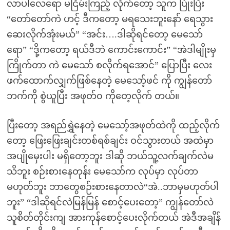
လာပါလေရော မငြိမ်းကြည့် လိုက်တော့ သူက ပြုံးပြီး
“တော်တော်ကဲ ဟင့် ဒီကတော့ မရသေးဘူးနော် ရေသွား
ဆေးလိုက်အုံးမယ်” “အင်း….ဒါဆိုရင်တော့ မေသော်
ရော” “ဒို့ကတော့ ရယ်ဒီဘဲ ကောင်းကောင်း” “အဲဒါမျိုးမှ
ကြိုက်တာ ကဲ မေသော် စလိုက်ရအောင်” ပြောပြီး လေး
ဖက်ထောက်လျှက်ဖြစ်နေတဲ့ မေသော့်ဖင် ကို ကျွန်တော်
ဘက်ကို စွဲယူပြီး အဖုတ်၀ ကိုတေ့လိုက် တယ်။
ပြီးတော့ အရည်ရွှဲနေတဲ့ မေသော့်အဖုတ်ထဲကို ထည့်လိုက်
တော့ ဖြေးဖြေးချင်းတစ်ရစ်ချင်း ဝင်သွားတယ် အထဲမှာ
အပျိုမှေးပါး မရှိတော့ဘူး ဒါဆို ဘယ်သူ့လက်ချက်လဲမ
သိဘူး စဉ်းစားနေတုန်း မေသော်က လုပ်မှာ လုပ်တာ
မဟုတ်ဘူး ဘာတွေစဉ်းစားနေတာလဲ“အဲ..ဘာမှမဟုတ်ပါ
ဘူး” “ဒါဆိုရင်လဲမြန်မြန် စောင့်ပေးတော့” ကျွန်တော်လဲ
သူစိတ်တိုင်းကျ အားကုန်စောင့်ပေးလိုက်တယ် အဲဒီအချိန်