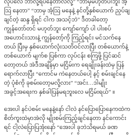
လုပ်လေ ဘာလို့ရပ်နေတာလဲလို့” “ဘာမှမဟုတ်ပါဘူး အံ့
သြ နေတာ” “ဘာမှ အံ့သြ မနေနဲ့ နင်တို့နှစ်ယောက် ညှပ်ချ
ချင်တဲ့ ဆန္ဒ ရှိရင် ငါက အသင့်ဘဲ” ဒီတခါတော့
ကျွန်တော်တင် မဟုတ်ဘူး ကျော်ကျော် ပါ ပါးစပ်
အဟောင်းသားနဲ့ ကျွန်တော့်ကို ကြည့်ရင်း မင်သက်နေ
တယ် ပြီးမှ နှစ်ယောက်လုံးသတိဝင်လာပြီး တစ်ယောက်နဲ့
တစ်ယောက် မျက်စ ပြစ်ကာ လုပ်ငန်း စကြဖို့ ပြင်ဆင်
တော့တယ် အဲဒီအချိန်မှာ မငြိမ်းက ရေချိုးခန်းထဲမှ ပြန်
ရောက်လာပြီး “ကောင်မ ကဲနေတယ်ပေါ့ နင့် စမ်းချင်နေ
တဲ့ ပုံစံကို ခုစမ်းတော့မလို့လား” “အင်း…ဒါမျိုး
အခွင့်အရေးက နှစ်ခါပြန်မရဘူးလေ မငြိမ်းရယ်” ။
အေးပါ နင်ပဲစမ်း မနေနဲ့နော် ငါလဲ နင်ပြောပြောနေကထဲက
စိတ်ကူးထဲမှာအဲလို မျိုးစမ်းကြည့်ချင်နေတာ နင်ကောင်း
ရင် ငါ့လဲပြောပြအုံးနော် “အေးပါ ခုဘဲသိရမယ် ခဏ