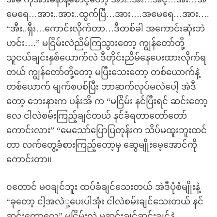
မေရေ…အား..အား..ထွက်ပြီ…အား….အမေရေ…အား….
“အီး..ရှီး…ကောင်းလိုက်တာ…ဒီတစ်ခါ အကောင်းဆုံးဘဲ
ဟင်း….” မငြိမ်းလဲညိမ်ကြသွားတော့ ကျွန်တော်တို့
သူငယ်ချင်းနှစ်ယောက်လဲ ဒီတိုင်းညိမ်နေပေးထားလိုက်ရ
တယ် ကျွန်တော်တို့တော့ မပြီးသေးတော့ တစ်ယောက်နဲ့
တစ်ယောက် မျက်စပစ်ပြီး ဘာဆက်လုပ်မလဲပေါ့ အဲဒီ
တော့ ဘေးနားက ပန်းအိ က “မငြိမ်း နင်ပြီးရင် ဆင်းတော့
လေ ငါလဲစမ်းကြည့်ချင်တယ် နင်ခံရတာတော်တော်
ကောင်းလား” “မေသော်ပြောပြတုန်းက သိပ်မထူးဘူးထင်
တာ လက်တွေ့ခံစားကြည့်တော့မှ ဆွေမျိုးမေ့အောင်ကို
ကောင်းတာ။
၀တောင် မဝချင်ဘူး ထပ်ခံချင်သေးတယ် အဲဒီပုံစံမျိုးနဲ့
“ခုတော့ ငါ့အလဲှ့ပေးပါအုံး ငါလဲစမ်းချင်သေးတယ် နင်
ဆင်းတော့လေ” မငြိမ်းလဲ မဆင်းချင်ဆင်းချင်နဲ့