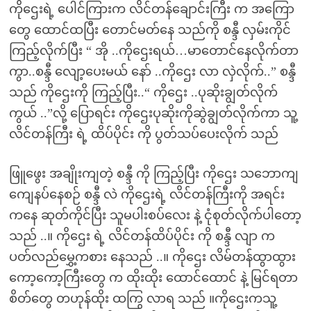
ကိုဌေးရဲ့ ပေါင်ကြားက လိင်တန်ချောင်းကြီး က အကြော
တွေ ထောင်ထပြီး တောင်မတ်နေ သည်ကို စန္ဒီ လှမ်းကိုင်
ကြည့်လိုက်ပြီး “ အို ..ကိုဌေးရယ်…မာတောင်နေလိုက်တာ
ကွာ..စန္ဒီ လျော့ပေးမယ် နော် ..ကိုဌေး လာ လှဲလိုက်..” စန္ဒီ
သည် ကိုဌေးကို ကြည့်ပြီး..“ ကိုဌေး ..ပုဆိုးချွတ်လိုက်
ကွယ် ..”လို့ ပြောရင်း ကိုဌေးပုဆိုးကိုဆွဲချွတ်လိုက်ကာ သူ့
လိင်တန်ကြီး ရဲ့ ထိပ်ပိုင်း ကို ပွတ်သပ်ပေးလိုက် သည်
ဖြူဖွေး အချိုးကျတဲ့ စန္ဒီ ကို ကြည့်ပြီး ကိုဌေး သဘောကျ
ကျေနပ်နေစဉ် စန္ဒီ လဲ ကိုဌေးရဲ့ လိင်တန်ကြီးကို အရင်း
ကနေ ဆုတ်ကိုင်ပြီး သူမပါးစပ်လေး နဲ့ ငုံစုတ်လိုက်ပါတော့
သည် ..။ ကိုဌေး ရဲ့ လိင်တန်ထိပ်ပိုင်း ကို စန္ဒီ လျာ က
ပတ်လည်မွှေ့ကစား နေသည် ..။ ကိုဌေး လိမ်တန်ထွာထွား
ကော့ကော့ကြီးတွေ က ထိုးထိုး ထောင်ထောင် နဲ့ မြင်ရတာ
စိတ်တွေ တဟုန်ထိုး ထကြွ လာရ သည် ။ကိုဌေးကသူ့