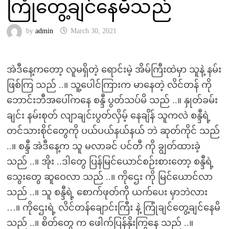
ကြုံတွေ့ချင်နေမိသည်
by
admin
March 30, 2021
အဲဒီနေ့ကတော့ လူမရှိတဲ့ ရောင်းမဲ့ အိမ်ကြီးထဲမှာ သူနဲ့ နမ်း
ဖြစ်ကြ သည် ..။ သူ့ပေါင်ကြားက မာနေတဲ့ လိင်တန် ကို
ဘောင်းဘီအပေါ်ကနေ စန္ဒီ ပွတ်သပ်မိ သည် ..။ နှုတ်ခမ်း
ချင်း နမ်းစုတ် လျာချင်းပွတ်လှိမ့် နေချိန် သူကလဲ စန္ဒီရဲ့
တင်သားစိုင်တွေကို ပယ်ပယ်နယ်နယ် ဘဲ ဆုတ်ကိုင် သည်
..။ စန္ဒီ အဲဒီနေ့က သူ မလာခင် ပင်တီ ကို ချွတ်ထားခဲ့
သည် ..။ အိုး ..ဒါတွေ ပြန်မြင်ယောင်စဉ်းစားတော့ စန္ဒီရဲ့
သွေးတွေ ဆူဝေလာ သည် ..။ ကိုဌေး ကို မြင်ယောင်လာ
သည် ..။ သူ စန္ဒီရဲ့ စောက်ဖုတ်ကို ယက်ပေး မှာဘဲလား
…။ ကိုဌေးရဲ့ လိင်တန်ချောင်းကြီး နဲ့ ကြုံချင်တွေ့ချင်နေမိ
သည် ..။ စိတ်တွေ က ဖေါက်ပြန်နိုးကြွနေ သည် ..။