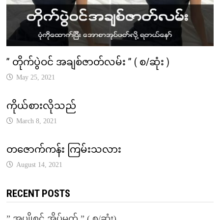
” တိုက်ပွဲဝင် အချစ်ဇာတ်လမ်း ” ( စ/ဆုံး )
May 25, 2021
ကိုယ်စားလိုသည်
March 8, 2021
တဇောက်ကန်း ကြမ်းသလား
August 14, 2021
RECENT POSTS
” အပျိုစင် အိပ်မက် ” ( စ/ဆုံး)