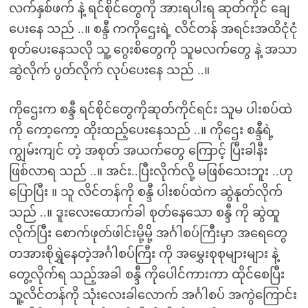
လက်နှစ်ဖက် နဲ့ ရင်စိုင်တွေကို အားရပါးရ ဆုတ်ကိုင် ချေ
ပေးနေ သည် ..။ စန္ဒီ ကကိုဌေးရဲ့ လိင်တန် အရင်းအထိငုံငုံ
စုတ်ပေးနေသလို သူ့ ဂွေးစိတွေကို သူမလက်တွေ နဲ့ အသာ
ဆွဲလိုက် ပွတ်လိုက် လုပ်ပေးနေ သည် ..။
ကိုဌေးက စန္ဒီ ရင်စိုင်တွေကိုဆုတ်ကိုင်ရင်း သူမ ပါးစပ်ထဲ
ကို ကော့ကော့ ထိုးထည့်ပေးနေသည် ..။ ကိုဌေး စန္ဒီရဲ့
ကျွမ်းကျင် တဲ့ အစုတ် အယက်တွေ ကြောင့် ပြီးခါနီး
ဖြစ်လာရ သည် ..။ အင်း..ပြီးလိုက်လို့ မဖြစ်သေးဘူး ..ဟု
ပြောပြီး ။ သူ လိင်တန်ကို စန္ဒီ ပါးစပ်ထဲက ဆွဲနုတ်လိုက်
သည် ..။ ဒူးလေးထောက်ခါ စုတ်နေသော စန္ဒီ ကို ဆွဲထူ
လိုက်ပြီး စောက်ဖုတ်ဖါင်းမို့မို့ အင်္ဂါစပ်ကြီးမှာ အရေတွေ
တအားစိုရွှဲနေတဲ့အင်္ဂါစပ်ကြီး ကို အမွှေးစုစုများများ နဲ့
တွေ့လိုက်ရ သည့်အခါ စန္ဒီ ကိုပေါင်ကားကာ ထိုင်စေပြီး
သူ့လိင်တန်ကို သုံးလေးခါလောက် အင်္ဂါစပ် အကွဲကြောင်း