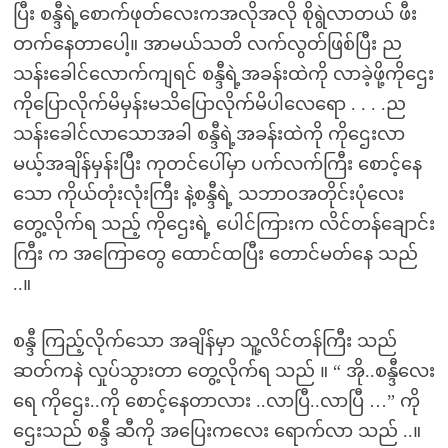
ပြီး စန္ဒီရဲ့စောက်ဖုတ်လေးကအလိုအလို စိုရွဲလာတယ် ဖီး
တက်နေတာပေါ့။ အာမယ်သတိ လက်လွတ်ဖြစ်ပြီး ည
သန်းခေါင်လောက်ကျရင် စန္ဒီရဲ့အခန်းထဲကို လာခဲ့ဖို့ကိုဌေး
ကိုပြောလိုက်မိမှန်းမသိပြောလိုက်မိပါလေရော . . . .ည
သန်းခေါင်လာသောအခါ စန္ဒီရဲ့အခန်းထဲကို ကိုဌေးလာ
မယ့်အချိန်မှန်းပြီး ကုတင်ပေါ်မှာ ပက်လက်ကြီး စောင့်နေ
သော ကိုယ်တုံးလုံးကြီး နဲ့စန္ဒီရဲ့ သဘာဝအတိုင်းပုံလေး
တွေ့လိုက်ရ သည့် ကိုဌေးရဲ့ ပေါင်ကြားက လိင်တန်ချောင်း
ကြီး က အကြောတွေ ထောင်ထပြီး တောင်မတ်နေ သည်
..။
စန္ဒီ ကြည့်လိုက်သော အချိန်မှာ သူ့လိင်တန်ကြီး သည်
ဆတ်ကနဲ လှုပ်သွားတာ တွေ့လိုက်ရ သည် ။ “ အို..စန္ဒီလေး
ရေ ကိုဌေး..ကို စောင့်နေတာလား ..လာပြီ..လာပြီ …” ကို
ဌေးသည် စန္ဒီ ဆီကို အပြေးကလေး ရောက်လာ သည် ..။