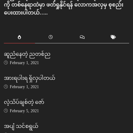
ကို တစ်နေရာထဲမှာ ဖတ်ရှုနိုင်ရန် လောကအလှမှ စုစည်း
ပေးထားပါတယ်…..
ဆူညံနေတဲ့ ညတစ်ည
February 1, 2021
အားရပါးရ ရှိလှပါတယ်
February 1, 2021
လဲ့သိပ်ချစ်တဲ့ ဇော်
February 5, 2021
အပျံ သင်စရွယ်