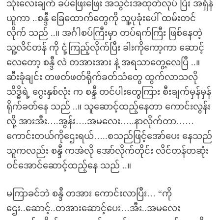
သုံးလေးချက် ခပ်ဖြေးဖြေး အသွင်းအထုတ်လုပ် ပြီး အရှီန်
ယူကာ ..စန္ဒီ ခြေထောက်တွေကို သူ့ပုခုံးပေါ် ထမ်းတင်
လိုက် သည် ..။ အင်္ဂါစပ်ကြီးမှာ တပ်ရက်ကြီး ဖြစ်နေတဲ့
သူ့လိင်တန် ကို ငုံ့ကြည့်လိုက်ပြီး ခါးကိုကော့ကာ ဆောင့်
လေတော့ စန္ဒီ လဲ တအားအား နဲ့ အရသာတွေ့လေပြီ ..။
ဆီးခုံချင်း တဖတ်ဖတ်ရိုက်ခတ်သံတွေ ထွက်လာသလို
သိဒ္ဓိရဲ့ ဂွေးနှစ်လုံး က စန္ဒီ တင်ပါးတွေကြား စီးချက်မှန်မှန်
ရိုက်ခတ်နေ သည် ..။ သူဆောင့်ထည့်နေတာ ကောင်းလွန်း
လို့ အားအီး….အွန်း….အမလေး…..နာလိုက်တာ……
ကောင်းတယ်ကိုဌေးရယ်…..စသည်ဖြင့်အော်ပေး နေသည်
သူကလည်း စန္ဒီ ကအဲလို အော်လိုက်တိုင်း လိင်တန်တဆုံး
ဝင်အောင်ဆောင့်ထည့်နေ သည် ..။
မကြာခင်ဘဲ စန္ဒီ တအား ကောင်းလာပြီး… “ကို
ဌေး..ဆောင့်..တအားဆောင့်ပေး…အီး..အမလေး