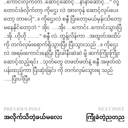
..ကောင်းလိုက်တာ..ဆောင့်ဆောင့်…နာနာဆောင့်…” လို့
တောင်းခံလိုက်တာ့ ကိုဌေး လဲ အားကုန် ဆောင့်လုပ်ပေး
တော့ တာပေါ့”..။ ကိုဌေးလဲ စန္ဒီ ပြီးတော့မယ်မှန်းသိတော့
မနေနိုင်တော့ဘဲ “ အိုး. ….အိုး …ကောင်း..ကောင်းသွားပြီ
..အို..ဟိုဟို …….” စန္ဒီ လဲ..တွန့်လိန်ကာ ..အထွတ်အထိပ်
ကို တက်လှမ်းရောက်ရှိသွားပြီး ပြီးသွားသည် ..။ ကိုဌေး
လဲ အရမ်းကောင်းနေပြီး ပြီးခါနီးဆဲဆဲ မို့ ဆက်ကြုံးကြုံး
ဆောင့်ထည့်ရင်း ..သုတ်တွေ တဖတ်ဖတ်နဲ့ စန္ဒီ အဖုတ်ထဲ
ပန်းထည့်ကာ ပြီးဆုံးခြင်း ကို တက်လှမ်းသွားရ သည်
…..ပြီးပါပြီ။
Post
Previous
N
PREVIOUS POST
NEXT POST
post:
p
အလိုက်သိတဲ့ခယ်မလေး
ကြုံခဲတဲ့ညတည
navigation