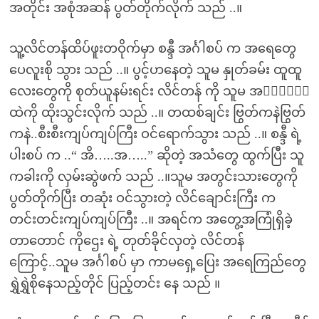
အတိုင်း အစုံအဆန် ပွတ်တိုက်လိုက် သည် ..။
သူ့လိင်တန်ထိပ်ဖူးတဝိုက်မှာ စန္ဒီ အင်္ဂါစပ် က အရေတွေ
ပေလူးစို သွား သည် ..။ ပွင့်ဟနေတဲ့ သူမ နှုတ်ခမ်း ထူထူ
လေးတွေကို စုတ်ယူနမ်းရင်း လိင်တန် ကို သူမ အ၈ၤါစပ်
ထဲကို ထိုးသွင်းလိုက် သည် ..။ တထစ်ချင်း ဗြွတ်ကနဲဗြွတ်
ကနဲ..စီးစီးကျပ်ကျပ်ကြီး ဝင်ရောက်သွား သည် ..။ စန္ဒီ ရဲ့
ပါးစပ် က ..“ အိ…..အ…..” ဆိုတဲ့ အသံတွေ ထွက်ပြီး သူ
ကခါးကို လှမ်းဆွဲဖက် သည် ..။သူမ အတွင်းသားတွေကို
ပွတ်တိုက်ပြီး တဆုံး ဝင်သွားတဲ့ လိင်ချောင်းကြီး က
တင်းတင်းကျပ်ကျပ်ကြီး ..။ အရင်က အတွေ့အကြုံရှိခဲ့
တာတောင် ကိုဌေး ရဲ့ တုတ်ခိုင်လှတဲ့ လိင်တန်
ကြောင့်..သူမ အင်္ဂါစပ် မှာ ကာမရှေ့ပြေး အရေကြည်တွေ
ရွှဲရွှဲစိုနေသည့်တိုင် ပြည့်တင်း နေ သည် ။