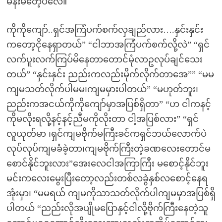
မိန်းမတေ့ပဲလေ။
ကိုကိုကျော်..ရှင်အကြံပက်စက်လှချည်လား….နှင်းနှင်း
ကတော့ငိုနေရှာတယ်” “ငါဘာအကြံပက်စက်လို့လဲ” “ရှင်
လက်ပူးလက်ကြပ်မိနေတာတောင်မုံလာဥလုပ်ချင်သေး
တယ်” “နှင်းနှင်း ညည်းကလည်းမိုက်လိုက်တာအေ”” “မမ
ကျမသတ်လိုက်ပါမမ၊ကျမမှားပါတယ်” “မဟုတ်ဘူး၊
ညည်းကအငယ်ကိုကိုကျော်မှာအပြစ်ရှိတာ” “ဟ ငါကနင့်
ကိုမလိုးရလို့နင့်နင့်ညီမကိုလိုးတာ ငါ့အပြစ်လား” “ရှင်
လူယုတ်မာ ၊ရှင်ကျမဗိုက်မကြီးခင်ကရှင်ဘယ်လောက်ပဲ
လုပ်လုပ်ကျမခံခဲ့တာ၊ကျမဗိုက်ကြီးတဲ့ခဏလေးတောင်မ
စောင်နိုင်ဘူးလား”အေးလေငါအကြာကြီး မစောင့်နိုင်ဘူး
မင်းကလေးမွေးပြီးတော့လည်းတစ်လခွဲနှစ်လစောင့်နေရ
အုံးမှာ၊ “မမရယ် ကျမကိုသာသတ်လိုက်ပါကျမမှာအပြစ်ရှိ
ပါတယ် “ညည်းလိုအပျိုမပြောနှင့်ငါလို့ဗိုက်ကြီးနေတဲ့သူ