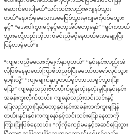
လေ၊နောက်မင်းမိဘအိမ်ကိုတိုက်သစ်ဖြစ်အောင်ငါပြန်
ဆောက်ပေးပါ့မယ်”သင်းသင်းလည်းကျေနပ်သွား
တယ်”နောက်မှခလေးအမေဖြစ်သွားမှကျမကိုပစ်မသွား
နှင့်” “အေးပါကွာ၊မငိုနှင့်တော့အိပ်တော့နှော်” “ရှင်ကဘယ်
သွားမလို့လည်းဟိုဘက်မင်းညီမငိုနေတယ်ခဏချော့ပြီး
ပြန်လာခဲ့မယ်”။
“ကျမကညီမလေးကိုမျက်နှာပူတယ်” “နှင်းနှင်းလည်းအဲ
လိုဖြစ်နေမှာတော်ကြာစိတ်ညစ်ပြီးမတော်တရော်လုပ်သွား
မှာစိုးလို့” “ကျမမျက်နှာပူတယ်ရှင်ဘာသာရှင်သွားပြီး
ပြော” ကျနော်လည်းဗိုလ်တိုက်ချွန်းထုံးနှလုံးမူပြီးနှင်းနှင်း
အခန်းကူးလိုက်တယ်၊၊ ကျနော်လည်းသင်းသင်းနှင့်
ပြေလည်သွားပြီဆိုတော့နှင်းနှင်းအခန်းဘက်ကူးရပြန်
တယ်၊၊နှင်းနှင်းကကျနော်နှင့်သင်းသင်းပြောနေတာကို
ကြားပြီးဖြစ်နေတယ်၊၊ “ကိုကိုကျော်မမနှင့်အဆင်ပြေသွား
ပြီလား” “ပြေသွားပြီလေ၊အခုတော့နှင်းနှင်းနှင့်လည်း