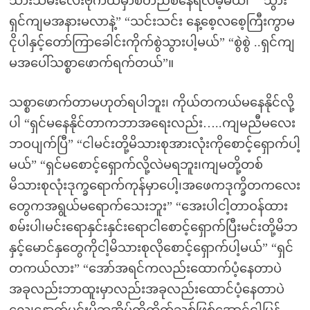
သားသမီးလေးဗိုက်ထဲမှာစိတ်ညစ်နေရလိမ့်မယ်၊” “သွား
ရှင်ကျမအနားမလာနဲ့” “သင်းသင်း နေ့စေ့လစေ့ကြီးကွာမ
ငိုပါနှင့်တော်ကြာခေါင်းကိုက်စွဲသွားပါ့မယ်” “စွဲစွဲ ..ရှင်ကျ
မအပေါ်သစ္စာဖောက်ရက်တယ်”။
သစ္စာဖောက်တာမဟုတ်ရပါဘူး၊ ကိုယ်တကယ်မနေနိုင်လို့
ပါ “ရှင်မနေနိုင်တာကဘာအရေးလည်း…..ကျမညီမလေး
ဘဝပျက်ပြီ” “ငါမင်းတို့မိသားစုအားလုံးကိုစောင့်ရှောက်ပါ့
မယ်” “ရှင်မစောင့်ရှောက်လို့လဲမရဘူး၊ကျမတို့တစ်
မိသားစုလုံးဒုက္ခရောက်ကုန်မှာပေါ့၊အဖေကဒုက္ခိတကလေး
တွေကအရွယ်မရောက်သေးဘူး” “အေးပါငါ့တာဝန်ထား
စမ်းပါ၊မင်းရောနှင်းနှင်းရောငါစောင့်ရှောက်ပြီးမင်းတို့မိဘ
နှင့်မောင်နှတွေကိုငါ့မိသားစုလိုစောင့်ရှောက်ပါ့မယ်” “ရှင်
တကယ်လား” “အော်အရင်ကလည်းထောက်ပံ့နေတာပဲ
အခုလည်းဘာထူးမှာလည်းအခုလည်းထောင်ပံ့နေတာပဲ