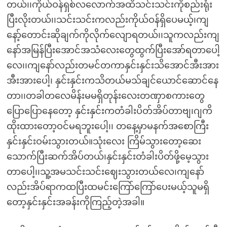
တယ်၊၊ကိုယ်ဝန်ရှစ်လလောက်အထိသင်းသင်းကိုစည်းရုံး
ပြီးလိုးတယ်၊၊သင်းသင်းကလည်းကိုယ်ဝန်ရှိပေမယ့်၊ကျ
နော့်တောင်းဆိုချက်ကိုလိုက်လျောရတယ်၊၊သူကလည်းကျ
နော်အမြန်ပြီးအောင်အသံလေးတွေထွက်ပြီးအော်ရတာပေါ့
လေ၊၊ကျနော်လည်းတမင်တကာနှင်းနှင်းသိအောင်အီးအား
အီးအားပေါ့၊ နှင်းနှင်းကသိတယ်မသ်ချင်ယောင်ဆောင်နေ
တာ၊၊တခါတလေမိန်းမမရှိတုန်းလေးတဏှာစကားတွေ
ပြောပြောနေတော့ နှင်းနှင်းကတံခါးပိတ်အိပ်တာဗျ၊ဂျကိ
ထိုးထားတော့ဝင်မရဘူးပေါ့၊၊ တနေ့မှာမနက်အစောကြီး
နှင်းနှင်းဝမ်းသွားတယ်။သုံးလေး ကြိမ်သွားတော့ဆေး
သောက်ပြီးဆက်အိပ်တယ်၊နှင်းနှင်းတံခါးပိတ်ဖို့မေ့သွား
တာပေါ့၊၊သူ့အမသင်းသင်းဈေးသွားတယ်လေ၊ကျနော်
လည်းအိပ်ရာကထပြီးထမင်းကြော်ကြော်ပေးမယ့်သူမရှိ
တော့နှင်းနှင်းအခန်းကိုကြည့်တဲ့အခါ။