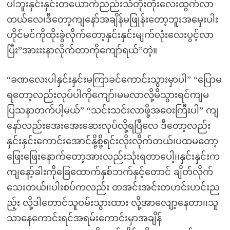
ပါဘူးနှင်းနှင်းတယောက်ညည်းသံတိုးတိုးလေးထွက်လာ
တယ်လေ၊ဒီတော့ကျနော်အချိန်မဖြုန်းတော့ဘူးအမှေးပါး
ဟိုင်မင်ကိုထိုးခွဲလိုက်တော့နှင်းနှင်းမျက်လုံးလေးပွင့်လာ
ပြီး”အားးးနာလိုက်တာကိုကျော်ရယ်”တဲ့။
“ခဏလေးပါနှင်းနှင်းမကြာခင်ကောင်းသွားမှာပါ” “ပြောမ
ရတော့လည်းလုပ်ပါကိုကျော်၊မမလာလို့မိသွားရင်ကျမ
ပြသနာတက်ပါ့မယ်” “သင်းသင်းလာဖို့အဝေးကြီးပါ” ကျ
နော်လည်းအေးအေးဆေးလုပ်လို့ရပြီလေ ဒီတော့လည်း
နှင်းနှင်းကောင်းအောင်နို့စို့ရင်းလိုးလိုက်တယ်၊ပထမတော့
ဖြေးဖြေးနောက်တော့အားလည်းသုံးရတာပေါ့၊၊နှင်းနှင်းက
ကျနော့်ခါးကိုခြေထောက်နှစ်ဘက်နှင့်တောင် ချိတ်လိုက်
သေးတယ်၊၊ပါးစပ်ကလည်း တအင်းအင်းတဟင်းဟင်းည
ည့်း လို့ဒါတောင်သူဝမ်းသွားထား လို့အာလျော့နေတာ၊၊သူ
သာနေကောင်းရင်အရမ်းကောင်းမှာအချိန်