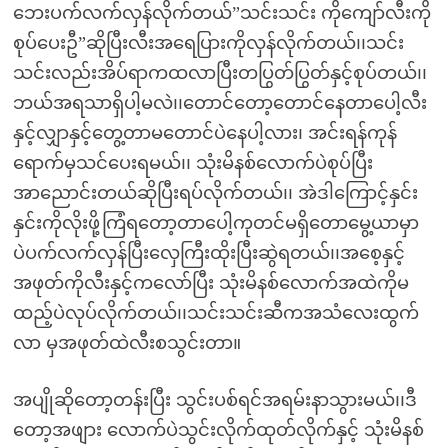
ဘေးပက်လက်လှန်လိုက်တယ်”သင်းသင်း ကိုကျော်လီးကို
စုပ်ပေးဦ”ဆိုပြီးလီးအရေပြားကိုလှန်လိုက်တယ်၊၊သင်း
သင်းလည်းအိပ်ရာကထလာပြီးတပြွတ်ပြွတ်နှင့်စုပ်တယ်၊၊
ဘယ်အရသာရှိပါ့မလဲ၊၊တောင်တော့တောင်နေတာပေါ့လီး
နှင့်လျှာနှင့်တွေ့တာမတောင်ပဲနေပါ့လား၊ အင်းရန်ကုန်
ရောက်မှသင်ပေးရမယ်၊၊ သုံးမိနစ်လောက်ပဲစုပ်ပြီး
အာညောင်းတယ်ဆိုပြီးရပ်လိုက်တယ်၊၊ အဲဒါကြောင့်နှင်း
နှင်းကိုလိုးဖို့ကြံရတော့တာပေါ့ကုတင်မရှိတောမွေ့ယာမှာ
ပဲပက်လက်လှန်ပြီးလှေကြီးထိုးပြီးဆွဲရတယ်၊၊အစေ့နှင့်
အဖုတ်ကိုလီးနှင့်ကလော်ပြီး သုံးမိနစ်လောက်အထဲကိုမ
ထည့်ပဲလုပ်လိုက်တယ်၊၊သင်းသင်းဆီကအသံလေးထွက်
လာ မှအဖုတ်ထဲလီးစသွင်းတာ။
အပျိုဆိုတော့တန်းပြီး သွင်းပစ်ရင်အရမ်းနာသွားမယ်၊၊ဒီ
တော့အဖျား လောက်ပဲသွင်းလိုက်ထုတ်လိုက်နှင့် သုံးမိနစ်