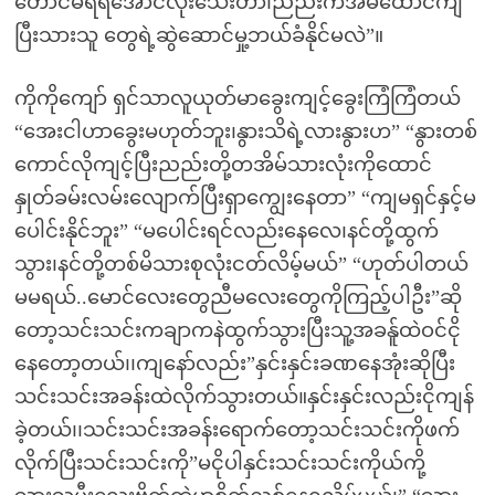
တောင်မရရအောင်လိုးသေးတာ၊ညည်းကအိမ်ထောင်ကျ
ပြီးသားသူ တွေရဲ့ဆွဲဆောင်မှု့ဘယ်ခံနိုင်မလဲ”။
ကိုကိုကျော် ရှင်သာလူယုတ်မာခွေးကျင့်ခွေးကြံကြံတယ်
“အေးငါဟာခွေးမဟုတ်ဘူး၊နွားသိရဲ့လားနွားဟ” “နွားတစ်
ကောင်လိုကျင့်ပြီးညည်းတို့တအိမ်သားလုံးကိုထောင်
နှုတ်ခမ်းလမ်းလျောက်ပြီးရှာကျွေးနေတာ” “ကျမရှင်နှင့်မ
ပေါင်းနိုင်ဘူး” “မပေါင်းရင်လည်းနေလေ၊နင်တို့ထွက်
သွား၊နင်တို့တစ်မိသားစုလုံးငတ်လိမ့်မယ်” “ဟုတ်ပါတယ်
မမရယ်..မောင်လေးတွေညီမလေးတွေကိုကြည့်ပါဦး”ဆို
တော့သင်းသင်းကချာကနဲထွက်သွားပြီးသူ့အခန်ူထဲဝင်ငို
နေတော့တယ်၊၊ကျနော်လည်း”နှင်းနှင်းခဏနေအုံးဆိုပြီး
သင်းသင်းအခန်းထဲလိုက်သွားတယ်။နှင်းနှင်းလည်းငိုကျန်
ခဲ့တယ်၊၊သင်းသင်းအခန်းရောက်တော့သင်းသင်းကိုဖက်
လိုက်ပြီးသင်းသင်းကို”မငိုပါနှင်းသင်းသင်းကိုယ်ကို့