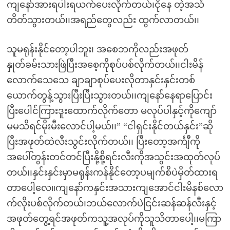
ကျနော်အားရပါးရယက်ပေးလိုက်တယ်၊ငိုနေ တဲ့အသံ
တိတ်သွားတယ်၊၊အရည်တွေလည်း ထွက်လာတယ်၊၊
သူမရုန်းနိုင်တော့ပါဘူး၊ အစေဘကိုလည်းအဖုတ်
နှုတ်ခမ်းသားဖြဲပြီးအစေ့ကိုစုပ်ပစ်လိုက်တယ်၊၊ငါးမိန်
လောက်သေသေ ချာချာစုပ်ပေးလိုတာနှင်းနှင်းတစ်
ယောက်တွန့်သွားပြီးပြီးသွားတယ်၊၊ကျနော်နေရာပြောင်း
ပြီးပေါင်ကြားဒူးထောက်လိုက်တော မလုပ်ပါနှင့်ကိုကျော်
မမသိရင်မိုးမီးလောင်ပါ့မယ်၊၊” “ငါရှင်းနိုင်တယ်နှင်း”ဆို
ပြီးအဖုတ်ထဲလီးသွင်းလိုက်တယ်၊၊ ပြီးတော့အင်္ကျီကို
အပေါ်တွန်းတင်တင်ပြီးနို့စို့ရင်းလီးကိုအသွင်းအထုတ်လုပ်
တယ်၊၊နှင်းနှင်းမှာမရုန်းကန်နိုင်တော့ပမျက်စိပဲမှိတ်ထားရ
တာပေါ့လေ။ကျနော်ကနှင်းအသားကျအောင်ငါးမိနစ်လော
က်လိုးပစ်လိုက်တယ်၊ဘယ်လောက်ပဲငြင်းဆန်ဆန်လီးနှင့်
အဖုတ်တွေ့ရင်အဖုတ်ကသူ့အလုပ်ကိုသူသိတာပေါ့၊၊မကြာ