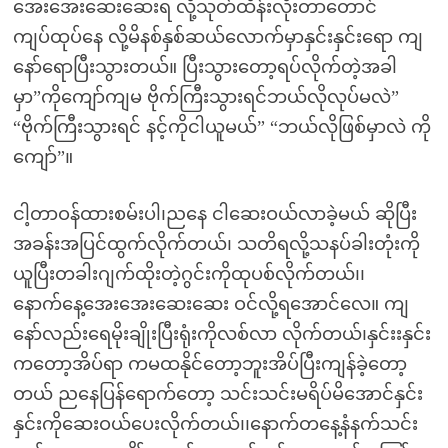
အေးအေးဆေးဆေးရ လို့သုတ်ထိန်းလိုးတာတောင်
ကျပ်ထုပ်နေ လို့မိနစ်နှစ်ဆယ်လောက်မှာနှင်းနှင်းရော ကျ
နော်ရောပြီးသွားတယ်။ ပြီးသွားတော့ရပ်လိုက်တဲ့အခါ
မှာ”ကိုကျော်ကျမ ဗိုက်ကြီးသွားရင်ဘယ်လိုလုပ်မလဲ”
“ဗိုက်ကြီးသွားရင် နင့်ကိုငါယူမယ်” “ဘယ်လိုဖြစ်မှာလဲ ကို
ကျော်”။
ငါ့တာဝန်ထားစမ်းပါ၊ညနေ ငါဆေးဝယ်လာခဲ့မယ် ဆိုပြီး
အခန်းအပြင်ထွက်လိုက်တယ်၊ သတိရလို့သနပ်ခါးတုံးကို
ယူပြီးတခါးဂျက်ထိုးတဲ့ဂွင်းကိုထုပစ်လိုက်တယ်၊၊
နောက်နေ့အေးအေးဆေးဆေး ဝင်လို့ရအောင်လေ။ ကျ
နော်လည်းရေမိုးချိုးပြီးရုံးကိုလစ်လာ လိုက်တယ်၊နှင်းးနှင်း
ကတော့အိပ်ရာ ကမထနိုင်တော့ဘူးအိပ်ပြီးကျန်ခဲ့တော့
တယ် ညနေပြန်ရောက်တော့ သင်းသင်းမရိပ်မိအောင်နှင်း
နှင်းကိုဆေးဝယ်ပေးလိုက်တယ်၊၊နောက်တနေ့နံနက်သင်း