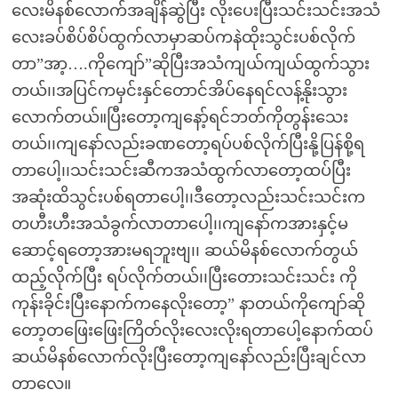
လေးမိနစ်လောက်အချိန်ဆွဲပြီး လိုးပေးပြီးသင်းသင်းအသံ
လေးခပ်စိပ်စိပ်ထွက်လာမှာဆပ်ကနဲထိုးသွင်းပစ်လိုက်
တာ”အာ့….ကိုကျော်”ဆိုပြီးအသံကျယ်ကျယ်ထွက်သွား
တယ်၊၊အပြင်ကမှင်းနှင်တောင်အိပ်နေရင်လန့်နိုးသွား
လောက်တယ်။ပြီးတော့ကျနော့်ရင်ဘတ်ကိုတွန်းသေး
တယ်၊၊ကျနော်လည်းခဏတော့ရပ်ပစ်လိုက်ပြီးနို့ပြန်စို့ရ
တာပေါ့၊၊သင်းသင်းဆီကအသံထွက်လာတော့ထပ်ပြီး
အဆုံးထိသွင်းပစ်ရတာပေါ့၊၊ဒီတော့လည်းသင်းသင်းက
တဟီးဟီးအသံခွက်လာတာပေါ့၊၊ကျနော်ကအားနှင့်မ
ဆောင့်ရတော့အားမရဘူးဗျ၊၊ ဆယ်မိနစ်လောက်တွယ်
ထည့်လိုက်ပြီး ရပ်လိုက်တယ်၊၊ပြီးတေားသင်းသင်း ကို
ကုန်းခိုင်းပြီးနောက်ကနေလိုးတော့” နာတယ်ကိုကျော်ဆို
တော့တဖြေးဖြေးကြိတ်လိုးလေးလိုးရတာပေါ့နောက်ထပ်
ဆယ်မိနစ်လောက်လိုးပြီးတော့ကျနော်လည်းပြီးချင်လာ
တာလေ။