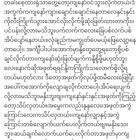
တခါးစေ့ထားရုံသာတွေ့တော့ကျနော်ဝင်သွားလိုက်တယ်၊ဒီ
အကွက်ကကျနော်ကျားချောင်းချောင်းနေတာလေနှင်းနှင်း
ကိုလီးကြိုက်သွားအောင်လိုးလိုက်ဖို့ဆုံးဖြတ်ထားတာကိုး၊၊
ပင်ပန်းလို့လားမသိဘူးပက်လက်ကလေးခြေပစ်လက်ပစ်
အိပ်ပျော်နေတယ်၊။လုံချည်ကမကျွတ်ပေမယ့်ဖြေလျော့နေ
တာပေါ့၊၊ အင်္ကျီပါးပါးအောက်မှာနို့တွေတွေ့ရတော့စို့ပစ်
ချင်လိုက်တာ၊၊ကျနော်ဆုံးဖြတ်ချက်ကနို့စို့ဖို့မဟုတ်ဘူး
လေ၊နောက်ဆိုအဖုတ်ရရင်နို့ကကြိုက်သလောက်စို့လို့ရ
တယ်မဟုတ်လား ဒီတော့အဖုတ်ကိုလုပ်ဖို့ထမီလေးဖြေပြီး
အပေါ်ကအောက်ကိုလျောချလိုက်တာပေါ့၊အိပ်ရေးပျက်
လို့လားမသိဘူးမနိုးဘူးဗျ၊၊ကျနော်နှင်းနှင်းအဖုတ်ကိုကြည့်
တော့သိပ်လှတယ်။အမွှေးကလည်းနုနုလေး၊အဖုတ်အကွဲ
ကြောင်းလေးကသိပ်လှတယ်၊၊ကျနော်လျှာနှင့်အကွဲ
ကြောင်းတစ်လျောက်ယက်ပေးလိုက်တယ်ဗျ။မနိုးသေး
ဘူး၊ဆယ်ချက်လောက်ယက်ပေးလိုက်တာအဖုတ်မှာကျ