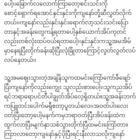
ပေါ့၊၊ခြောက်လလောက်ကြာတော့စင်းသင်းကို
စောင့်ရှောက်ရအောင်နှင်းနှင်းကိုကျနော်တို့ဆီလွှတ်လိုက်
တယ်၊၊ကျနော်လည်းနှင်းနှင်းရောက်လာ့သင်းသင်းပြော
တာနှင့်အခန်းတွေကန့်ရတာပေါ့နှစ်ယောက်အိပ်ကုတင်
လည်းတစ်လုံးထပ်ဝယ်ရတာပေါ့၊၊နှင်းနှင်းကသူ့အမအိမ်
မှာနေရပြီးတိုက်ခန်းဆိုပြီးလုံခြုံတာကြောင့်လွတ်လွတ်လပ်
လပ်နေတယ်၊၊
သူ့အမဈေးသွားတဲ့အချိန်သူကထမင်းကြော်ကော်ဖီဖျော်
ပြီးကျနော်ကိုလည်းကျွေး သူလည်းစားပေါ့၊၊သူကညအိပ်
ရင်ဘရာရောပင်တီပါချွတ်အိပ်လေ့ရှိတယ်။သူ့အခန်းဘက်
ကပြူတင်းပေါက်မရှီဧတာ့ပူတယ်လေ၊၊အဝတ်ပါးလေး
ဝတ်ပြီးတော့ပေါ့မနက်ကမှဘရာဝတ်ပြီးအိပ်ခန်းထဲက
ထွက်လာပြီးမျက်နှာသစ်သွားတိုက်ပြီထမင်းကြော်တာ။
ကြာာလာတော့ကျနော်နှင့်ပိုပြီးရင်းနီးလာသလိုကျနော်