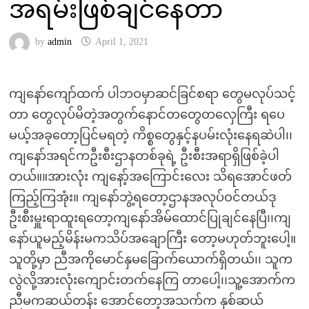
အရမ်းဖြစ်ချင်နေတာ
by
admin
April 1, 2021
ကျနော်ကျော်ထက် ပါဘဝမှာဆင်ခြင်စရာ တွေမလုပ်သင့်
တာ တွေလုပ်မိတဲ့အတွက်နောင်တတွေတလှေကြီး ရပေ
မယ့်အခုတော့ပြင်မရတဲ့ ကိစ္စတွေနှင့်နပမ်းလုံးနေရဆဲပါ၊၊
ကျနော်အရင်ကဦးစီးဌာနတစ်ခုရဲ့ ဦးစီးအရာရှိဖြစ်ခဲ့ပါ
တယ်။။အားလုံး ကျနော့်အကြောင်းလေး သိရအောင်ဖတ်
ကြည့်ကြအုံး။ ကျနော်ဘွဲ့ရတော့ဌာနအလုပ်ဝင်တယ်ဒု
ဦးစီးမှူးရာထူးရတော့ကျနော်အိမ်ထောင်ပြုချင်နေပြီ၊၊ကျ
နော်ယူမည့်မိန်းမကသိပ်အချောကြီး တော့မဟုတ်ဘူးပေါ့။
သူတို့မှာ ညီအကိုမောင်နှမခြောက်ယောက်ရှိတယ်၊၊ သူက
လွဲလို့အားလုံးကျောင်းတက်နေကြ တာပေါ့၊၊သူ့အောက်က
ညီမကဆယ်တန်း အောင်တော့အသက်က နှစ်ဆယ်