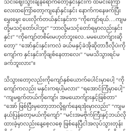
သင်းဈေးသွားချိန်ရောက်တော့နှင်းနှင်းက ထမင်းကြော်
လေးထကြော်တော့ကျနော်နှင်းနှင်း နောက်ကနေဖက်ပြီး
မွှေးမွှေး ပေးလိုက်တယ်နှင်းနှင်းက “ကိုကျော်ရယ်….ကျမ
တို့မသင့်တော်ပါဘူး” “ဘာလို့မသင့်တော်ရမှာလည်းနှင်း
နှင်း” “ကိုကျော်တစိမ်းမဟုတ်ဘူးလေ..မမယောက်ျားဆို
တော့” “အော်နှင်းနှင်းကလဲ ခယ်မနှင့်ခဲအိုဆိုတာဒီလိုပဲ၊ကို
ကျော်က နှင်းနှင်းကိုချစ်နေတာလေ၊” “မမသိသွားရင်မ
ခက်ဘူးလား”။
သိသွားတော့လည်းကိုကျော်နှစ်ယောက်ပေါင်းမှာပေါ့ “ကို
ကျော်ကလည်း မနှင်းကရပါ့မလား” “ရအောင်ကြံမှာပေါ့”
“ကျမရှက်တယ်ကိုကျော်၊ အမယောက်ျားနှင့်ဖြစ်တာ”
“အော် ဖြစ်ပြီးမှတော့ဘာလို့ရှက်နေရအုံးမှာလည်း” “ကျမ
နယ်ပြန်တော့မယ်ကိုကျော်” “မင်းအမဗိုက်ကြီးနှင့်ဘယ်လို
ထားခဲ့မှာလည်းနေ့စေ့လစေ့ ဖြစ်နေပြီငါအလုပ်သွားတုန်း