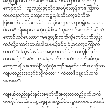
နော့ကြိုက်လာတာပေါ့” “အမလေးကြောက်စရာကိုကို
ကျော်ရယ်” “သူလည်းနင့်လိုပဲအစပိုင်းတုန်းကကြောက်
တယ်နောက်ကျတော့ကောငွးမှန်းသိတော့ဖင်ကိုအ
မြ၏တန်းချခိုင်းတယ်” “ကိုကိုကျော်ကရောမရွံမရှာချတာ
ပဲလား” “ရွံစရာလားကိူယ့်မိန်းမပဲသူကောင်အောင်ငါဆိုဖင်
တောင်ယင်ပေးတာ” “မနေ့တုန်းကကိုကိုကျော်ယက်တုန်း
ကခံလို့ကောင်းတယ်၊ဒါပေမယ့်ဖင်ချခံမှာတော့ကြောက်
တယ်” “ဒါဆိုနှင်းနှင်းကအဖုတ်ယက်ခံရတာကိုကြိုက်
တယ်ပေါ့” “အင်း…တခါမှလည်းအဖုတ်အယက်မခံဘူး
တော့တမျိုးပဲနောက်ပြီးကိုကိုကျော်အဖုတ်ယက်ပေးလို့သာ
ကျမလည်းအလုပ်ခံလိုက်တာ” ‘”ကဲလာဒီနေ့ရှယ်ယက်
ပေးမယ်”။
ကျနော်လည်းနှင်းနှင်းအဖုတ်ကိုအထူးတလည်ရှယ်ယက်
ပစ်လိုက်တယ်၊မနေ့ကရုန်းနေလို့သိပ်မလွတ်လပ်ပေမယ်၊ဒီ