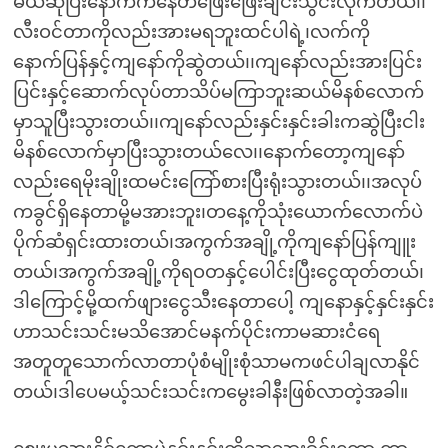
မယ်ဆိုပြီးနောက်ကနေတဖြေးဖြေးချင်းသွင်းလိုက်တယ်၊၊
လီးဝင်တာကိုလည်းအားမရဘူးထင်ပါရဲ့၊လက်ကို
နောက်ပြန်နှင့်ကျနော်ကိုဆွဲတယ်၊၊ကျနော်လည်းအားပြင်း
ပြင်းနှင့်ဆောက်လုပ်တာသိပ်မကြာဘူးဆယ်မိနစ်လောက်
မှာသူပြီးသွားတယ်၊၊ကျနော်လည်းနှင်းနှင်းခါးကဆွဲပြီးငါး
မိနစ်လောက်မှာပြီးသွားတယ်လေ၊၊နောက်တော့ကျနော်
လည်းရေမိုးချိုးထမင်းကြော်စားပြီးရုံးသွားတယ်၊၊အလုပ်
ကခွင်ရှိနေတာမို့မအားဘူး၊တနေ့ကိုသုံးယောက်လောက်ပဲ
ပိုက်ဆံရှင်းထားတယ်၊အကွက်အချို့ကိုကျနော်ပြန်ကျူး
တယ်၊အကွက်အချို့ကိုရဝတနှင့်ပေါင်းပြီးငွေထုတ်တယ်၊
ဒါကြောင့်မို့ထက်ဖျားငွေသီးနေတာပေါ့ ကျနောနှင့်နှင်းနှင်း
ဟာသင်းသင်းမသိအောင်မနက်ပိုင်းကာမဆားငံရေ
အတူတူသောက်လာတာပုံစံမျိုးစုံသာမကဖင်ပါချလာနိုင်
တယ်၊ဒါပေမယ့်သင်းသင်းကမွေးခါနီးဖြစ်လာတဲ့အခါ။