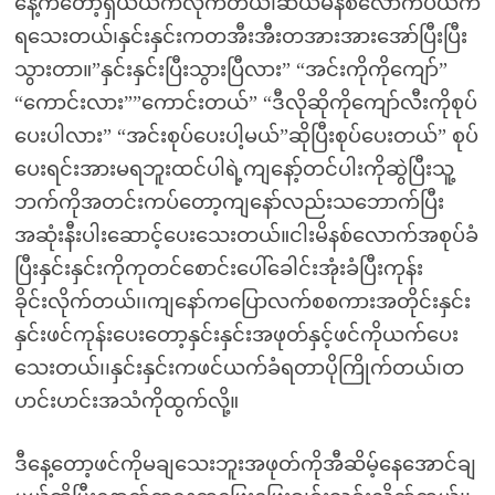
နေ့ကတော့ရှယ်ယက်လိုက်တယ်၊ဆယ်မိနစ်လောက်ပဲယက်
ရသေးတယ်၊နှင်းနှင်းကတအီးအီးတအားအားအော်ပြီးပြီး
သွားတာ။”နှင်းနှင်းပြီးသွားပြီလား” “အင်းကိုကိုကျော်”
“ကောင်းလား””ကောင်းတယ်” “ဒီလိုဆိုကိုကျော်လီးကိုစုပ်
ပေးပါလား” “အင်းစုပ်ပေးပါ့မယ်”ဆိုပြီးစုပ်ပေးတယ်” စုပ်
ပေးရင်းအားမရဘူးထင်ပါရဲ့ကျနော့်တင်ပါးကိုဆွဲပြီးသူ့
ဘက်ကိုအတင်းကပ်တော့ကျနော်လည်းသဘောက်ပြီး
အဆုံးနီးပါးဆောင့်ပေးသေးတယ်။ငါးမိနစ်လောက်အစုပ်ခံ
ပြီးနှင်းနှင်းကိုကုတင်စောင်းပေါ်ခေါင်းအုံးခံပြီးကုန်း
ခိုင်းလိုက်တယ်၊၊ကျနော်ကပြောလက်စစကားအတိုင်းနှင်း
နှင်းဖင်ကုန်းပေးတော့နှင်းနှင်းအဖုတ်နှင့်ဖင်ကိုယက်ပေး
သေးတယ်၊၊နှင်းနှင်းကဖင်ယက်ခံရတာပိုကြိုက်တယ်၊တ
ဟင်းဟင်းအသံကိုထွက်လို့။
ဒီနေ့တော့ဖင်ကိုမချသေးဘူးအဖုတ်ကိုအီဆိမ့်နေအောင်ချ