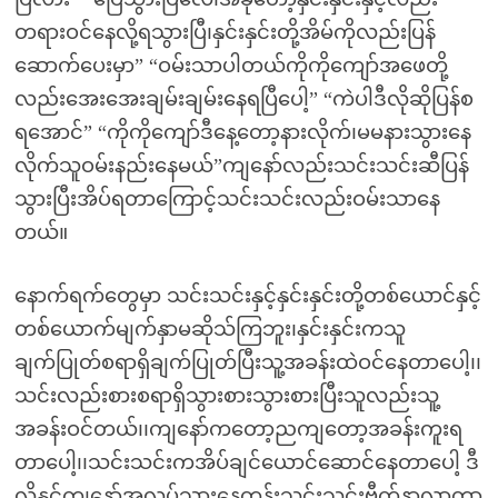
တရားဝင်နေလို့ရသွားပြီ၊နှင်းနှင်းတို့အိမ်ကိုလည်းပြန်
ဆောက်ပေးမှာ” “ဝမ်းသာပါတယ်ကိုကိုကျော်အဖေတို့
လည်းအေးအေးချမ်းချမ်းနေရပြီပေါ့” “ကဲပါဒီလိုဆိုပြန်စ
ရအောင်” “ကိုကိုကျော်ဒီနေ့တော့နားလိုက်၊မမနားသွားနေ
လိုက်သူဝမ်းနည်းနေမယ်”ကျနော်လည်းသင်းသင်းဆီပြန်
သွားပြီးအိပ်ရတာကြောင့်သင်းသင်းလည်းဝမ်းသာနေ
တယ်။
နောက်ရက်တွေမှာ သင်းသင်းနှင့်နှင်းနှင်းတို့တစ်ယောင်နှင့်
တစ်ယောက်မျက်နှာမဆိုသ်ကြဘူး၊နှင်းနှင်းကသူ
ချက်ပြုတ်စရာရှိချက်ပြုတ်ပြီးသူ့အခန်းထဲဝင်နေတာပေါ့၊၊
သင်းလည်းစားစရာရှိသွားစားသွားစားပြီးသူလည်းသူ့
အခန်းဝင်တယ်၊၊ကျနော်ကတော့ညကျတော့အခန်းကူးရ
တာပေါ့၊၊သင်းသင်းကအိပ်ချင်ယောင်ဆောင်နေတာပေါ့ ဒီ
လိုနှင့်ကျနော်အလုပ်သွားနေတုန်းသင်းသင်းဗီုက်နာလာတာ