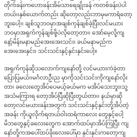
တိုက်ခန်းကဟောခန်းအိမ်သာရေချိုးခန် ကတစ်ခန်းပဲပါ
တယ်၊၊နှစ်ယောက်တည်း ဆိုတော့လည်းဘာမှမကာရံတော့
ဘူးပေါ့၊၊ ချစ်သူဘဝမှာအချစ်ကုန်ချစ်ခဲ့ပြီးလင်မယား
ဘဝမှာအရှက်ကုန်ချစ်ဖို့ပဲလိုတော့တာ၊၊ အော်မေ့လို့ကျ
နော့်မိန်းမနာမည်အေးအေးသင်း၊ ခယ်မနာမည်က
အေးအေးနှင်း၊ သင်းသင်းနှင့်နှင်းနှင်းပေါ့။
အရှက်ကုန်ဆိုသလောက်ကျနော်တို့ လင်မယားကဲခဲ့တာ
ပြောပြမယ်၊၊မင်္ဂလာဦးည မှာကိုသင်းသင်းကိုကျနော်လိုး
တာ၊ ခလေးတွေအိပ်ပေမယ့်ခယ်မက မအိပ်သေးဘူး၊သု့
အသံမကြားရ တော့အိပ်ပြီဆိုပြီးတွယ်တာ၊၊ နယ်မှာဆို
တော့လင်မယားခန်းအတွက် သင်းသင်းနှင့်နှင်းတို့အိပ်တဲ့
အခန်း ကိုယူလိုက်ရတယ်ဝါးထရံကာလေး တွေနှင့်ပေါ့
မိဘတွေနှင့်ခလေးတွေက အောက်ထပ်မှာအိပ်ကြပြီး ကျ
နော်တို့ကအပေါ်ထပ်ခိုးလေးပေါ်မှာ နှင်းနှင်းကတော့ကျ