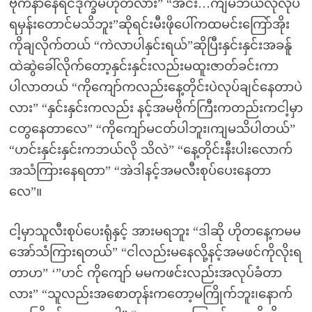
ဗိုက်နာနေရင်ဒုက္ခမဟုတ်လား” “အင်း…ကျမဘယ်လိုလုပ်
ရမှန်းတောင်မသိဘူး”ဆိုရင်းမီးဖိုပေါ်ကထမင်းကြော်အိုး
ကိုချလိုက်တယ် “ကဲလာပါနှင်းရယ်”ဆိုပြီးနှင်းနှင်းအခန်ူ
ထဲဆွဲခေါ်လိုက်တော့နှင်းနှင်းလည်းမထူးဇာတ်ခင်းကာ
ပါလာတယ် “ကိုကျော်ကလည်းနေ့တိုင်းပဲလုပ်ချင်နေတာပဲ
လား” “နှင်းနှင်းကလည်း နင့်အမဗိုက်ကြီးကတည်းကငါ့မှာ
ငတွနေတာလေ” “ကိုကျော်မငတ်ပါဘူး၊ကျမသိပါတယ်”
“ဟင်းနှင်းနှင်းကဘယ်လို သိလဲ” “နေ့တိုင်းနီးပါးလောက်
အသံကြားနေရတာ” “အဲဒါနင့်အမလီးစုပ်ပေးနေတာ
လေ”။
ငါ့မှာသူလီးစုပ်ပေးရုံနှင့် အားမရဘူး “ဒါဆို ဟိုတနေ့ကမမ
အော်သံကြားရတယ်” “ငါလည်းမနေလို့နင့်အမဖင်ကိုလိုးရ
တာဟ” ‘”ဟင် ကိုကျော် မမကဖင်းလည်းအလုပ်ခံတာ
လား” “သူလည်းအစောတုန်းကတော့မကြိုက်ဘူး၊နောက်