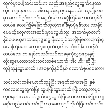
ထွက်မှာပေါ့သင်းသင်းက လည်းအရည်တွေထွက်နေတာ
ကိုး၊ ကျနော်ကကာမစိတ်နည်းနည်းထန်တယ်၊၊ လူပျိုဘဝ
မှာ တောင်ဂွင်းထုရင်အနည်းဆုံး သးုံကြိမ်လောက်ထုနိုင်
တယ်၊၊ လေးကြိမ်မြှောက်ထုတဲ့အချိန်မှာပုံမှန်သွား လာနိုင်
ပေမယ့်လှေကားအဆင်းမှာမလွယ်ဘူး၊ အတက်မှာတက်
နိုင်ပေမယ့်အဆင်းမှာဒူးခွေပြီးလဲချင်သလိုဖြစ်တာကြောင့်
လေးကြိမ်မထုတော့ဘူး၊သုတ်ထွက်လည်းထိန်းထားနိုင်
တယ်လေ၊၊ကျနော်ကသင်းသင်းအစေ့ကိုလျှာဖျားနှင့်
ထိုးဆွပေးတာသင်းသင်းတစ်ယောက်”အီး ဟီး”ဆိုပြီး
တုန်တုန်သွားတယ်၊၊ အစေ့ကိုနှစ်မိနစ် လောက်စုပ်ပေးတာ။
သင်းသင်းတစ်ယောက်တုန်ပြီး အဖုတ်ထဲကအဖြူနှစ်
ကလေးတွေထွက်ပြီး သူမပြီးသွားတယ်။ပြီးတော့ဘာမှမ
လုပ်ရဘဲ၊၊ အသက်ရှူသံတွေထွက်ပြီးမောနေတယ်ဗျို့။ ကျ
နော်လည်းသင်းသင်းပြီး သွားတော့ရပ်လိုက်ပြီးသင်းသင်း