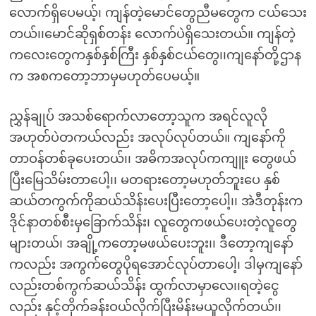
လောက်ရှိပေမယ့်၊ ကျန်တဲ့မောင်တွေညီမတွေက ငယ်သေး
တယ်၊၊မောင်ဆိုရှစ်တန်း လောက်ပဲရှိသေးတယ်။ ကျန်တဲ့
ကလေးတွေကနှစ်နှစ်ကြီး နှစ်နှစ်ငယ်တွေ၊၊ကျနော်တို့ဌာန
က အစကတော့ဘာမှမဟုတ်ပေမယ့်။
ညွှန်ချုပ် အသစ်ရောက်လာတော့သူက အရင်လူလို
အဟုတ်ပဲတကယ်လည်း အလုပ်လုပ်တယ်။ ကျနော်ကို
တာဝန်တစ်ခုပေးတယ်၊၊ အဓိကအလုပ်ကကျူး တွေဖယ်
ပြီးမြေသိမ်းတာပေါ့၊၊ မတရားတော့မဟုတ်ဘူးပေ နှစ်
ဆယ်တကွက်ကိုဆယ်သိန်းပေးပြီးတော့ပေါ့၊၊ အဲဒီတုန်းက
ဒိုင်နာတစ်စီးမှခြောက်သိန်း၊ လူတွေကဖယ်ပေးတဲ့လူတွေ
များတယ်၊ အချို့ကတော့မဖယ်ပေးဘူး၊၊ ဒီတော့ကျနော်
ကလည်း အကွက်တွေပိုရအောင်လုပ်တာပေါ့၊ ဒါမှကျနော်
လည်းတစ်ကွက်ဆယ်သိန်း ထွက်လာမှာလေ၊၊ရတဲ့ငွေ
လည်း နှင့်တိုက်ခန်းဝယ်လိုက်ပြီးမိန်းမယူလိုက်တယ်၊၊