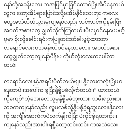
နော်တို့အခန်းဘေး ကအပြင်မှာခြင်ထောင်ပြီးအိပ်နေတယ်
သူက တော့အိပ်ရာပြောင်းလို့မအိပ်နိုင်သေးဘူး ကလေး
တွေအသံတိတ်သွားမှကျနော်လည်း သင်းသင်းကိုနမ်းပြီး
အဝတ်အစားတွေ ချွတ်လိုက်ကြတယ်၊၊မီးမှောင်နေပေမယ့်
ပူမှာ စိုးလို့ခေါင်းရင်းကပြူတင်းတံခါးဖွင့်ထားတာ
လရောင်လေးကအခန်းထဲဝင်နေတာလေ၊၊ အဝတ်အစား
တွေချွတ်တော့ကျနော့်မိန်းမ ကိုယ်လုံးလေးကပေါ်လာ
တယ်။
လရောင်လေးနှင့်အရမ်းမိုက်တယ်ဗျ၊၊ နို့လေးကလုံးပြီးမာ
နေတာပဲ၊၊အပေါ်က ခွပြီးနို့စို့ပစ်လိုက်တယ်၊၊” ယားတယ်
ကိုကျော်”တဲ့အေးလေသူမှနို့စို့မခံဘူးတာ၊၊ သမီးရည်းစား
ဘဝကကျနော်လည်း လူမလစ်လို့နို့မစို့ခဲ့ရဘူးလေ၊၊နို့လေး
ကို အင်္ကျီအောက်ကပဲလက်နှိုကိပြီး ပဲကိုင်ခဲ့ရတာကိုး၊၊
ကျနော်လည်းအားပါးရစို့တော့သင်းသင်း ကအသံလေး