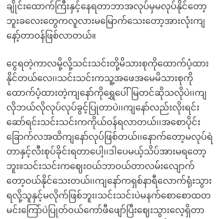
ချိုင်းထောက်ကြီးနှင့်နေရတာဘာအလုပ်မှမလုပ်နိုင်တော့
ဘူးခလေးတွေကလူလားမမြောက်သေးတော့အားလုံးကျ
နော့်တာဝန်ဖြစ်လာတယ်။
ငွေရတဲ့ကာလမို့လို့သင်းသင်းတို့မိသားစုကိုထောက်ပံ့ထား
နိုင်တယ်လေ၊၊သင်းသင်းကသူ့အဖေအမေမိသားစုကို
ထောက်ပံ့ထားတဲ့ကျနော်ကိုရွှေပေါ်မြတင်ဆိုသလိုပဲ၊၊ကျ
လိုဘယ်လိုလုပ်လုပ်ခွင့်ပြုတာပဲ၊၊ကျနော်လည်းလိုးရင်း
ဆော်ရင်းသင်းသင်းကကိုယ်ဝန်ရလာတယ်၊၊အစောပိုင်း
ခြောက်လအထိကျနော်လုပ်ဖြစ်တယ်၊၊နောက်တော့မလုပ်ရဲ
တာနှင့်လီးစုပ်ခိုင်းရတာပေါ့၊၊ဒါပေမယ့်သိပ်အားမရတော့
ဘူး။သင်းသင်းကဈေးဝယ်ဘာဝယ်တာလမ်းလျောက်
တော့ဝယ်နိုင်သေးတယ်၊၊ကျနော်ကရှစ်နာရီလောက်ရုံးသွား
ရလို့သူနှင့်မလိုက်ဖြစ်ဘူး၊သင်းသင်းပဲမနက်စောစောထတ
မင်းကြော်ပဲပြုတ်ဝယ်ကော်ဖီဖျော်ပြီးဈေးသွားလေ့ရှိတာ