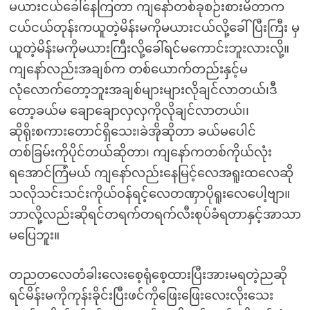
မယားငယ်ခေါ်နေကြတာ ကျနော်တစ်ခုစဉ်းစားမိတာက
ငယ်ငယ်တုန်းကယူတဲ့မိန်းမကိုမယားငယ်လို့ခေါ်ပြီးကြီး မှ
ယူတဲ့မိန်းမကိုမယားကြီးလို့ခေါ်ရင်မကောင်းဘူးလားလို့။
ကျနော်လည်းအချစ်က တစ်ယောက်တည်းနှင့်မ
လုံလောက်တော့ဘူးအချစ်များများလိုချင်လာတယ်၊ဒီ
တော့ခယ်မ ချောချောလှလှကိုလိုချင်လာတယ်၊၊
ဆိုရိုးစကားတောင်ရှိသေး၊ခဲအိုဆိုတာ ခယ်မပေါင်
တစ်ခြမ်းကိုပိုင်တယ်ဆိုတာ၊ ကျနော်ကတစ်ကိုယ်လုံး
ရအောင်ကြံမယ် ကျနော်လည်းနေမြင့်လေအရူးထလေဆို
သလိုသင်းသင်းကိုယ်ဝန်ရင့်လေတဏှာပိုရူးလေပေါ့ဗျာ။
ဘာလို့လည်းဆိုရင်တရက်တရက်လီးစုပ်ခံရတာနှင့်အာသာ
မပြေဘူး။
တညတလေတံခါးလေးစေ့ရုံစေ့ထားပြီးအားမရတဲ့ညဆို
ရင်မိန်းမကိုကုန်းခိုင်းပြီးဖင်ကိုဖြေးဖြေးလေးလိုးသေး