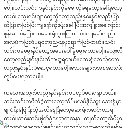
ပေါ့၊၊သင်းသင်းကနှင်းနှင်းကိုမခေါ်လို့မရတော့ခေါ်ရတော့
တယ်။သွေးရင်းချာတွေဆိုတော့လည်းနှင်းနှင်းလည်းပြာ
တိပြာရာဖြစ်ပြီးကျနော်ကိုဖုန်းခေါ်ပြီးအကျိူးအကြောင်း
ဖုန်းဆက်ပြောကာဆေးရုံသွားကြတယ်၊၊ကျမော်လည်း
အလုပ်ကဖြတ်မရတော့ညနေမှရောက်ဖြစ်တယ်၊၊သင်း
သင်းကမမွေးနိုင်တော့အရေးပေါ်ခွဲမွေးရတာပေါ့၊၊သွေးလို
တော့လည်းနှင်းနှင်းဆီကယူရတယ်၊၊ဆေးရုံစောသ့်တော့
လည်းနှင်းနှင်းပဲစောင့်ရတာပေါ့။သေးချေးကအစအားလုံး
လုပ်ပေးရတာပေါ့၊၊
ကလေးအတွက်လည်းနှင်းနှင်းကပဲလုပ်ပေးရရှာတယ်၊၊
သင်းသင်းကဗိုက်ခွဲထားတော့သိပ်မလုပ်နိုင်ဘူး၊ဆေးရုံမှာ
ချုပ်ရိုးဖြေပြီးတဲ့အထိနေပြီတော့ဆေးရုံကဆင်းလာရ
တယ်၊၊သင်းသင်းဗိုက်ခွဲနေရာကအနာမကျက်တော့အိမ်မှာ
လဲလျာင်းနေရတယ်။နှင်းနှင်းကလည်းသူ့တူလေးကိုချစ်မှ