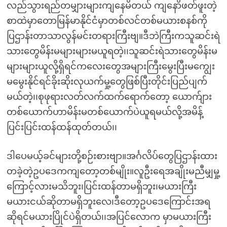
လည်သွားရည်တမျှားများကျနေမိတယ် ကျနောိဖတ်ဖူးတဲ့
စာထဲမှာတောမြန်မာနိုင်ငံမှာတစ်လင်တစ်မယားစနစ်ကို
ပြဌာန်းတာသာလွန်မင်းတရားကြီးဗျ။ဒီဘဲကြီးကသူဆင်းရဲ
သားတွေမိန်းမများများမယူရတဲ့၊၊သူဆင်းရဲသားတွေမိန်းမ
များများယူလို့ရှိရင်ကလေးတွေအများကြီးမွေးပြီးမကျွေး
မမွေးနိုင်ရင်ခိုးဆိုးလုယက်မှု့တွေဖြစ်ပြီးတိုင်းပြည်ပျက်
မယ်တဲ့၊၊စုဖုရားလတ်လက်ထက်ရောက်တော့ ယောက်ျား
တစ်ယောက်ဟာမိန်းမတစ်ယောက်ပဲယူရမယ်လို့အမိန့်
ပြင်းပြင်းထန်ထန်ထုတ်တယ်၊၊
ဒါပေမယ့်ခင်များတို့စဉ်းစားဗျာ။အင်္ဂလိပ်တွေပြဌာန်းထား
တခဲ့တဲ့ဥပဒေကကျတော့တစ်မျိုး။လူဦးရေအချိုးမညီမျှမှု့
ကြောင့်လားမသိဘူး၊ပြင်းထန်တာမရှိဘူး၊မယားကြီး
မယားငယ်ဆိုတာမရှိဘူးလေ၊ဒီတော့ဥပဒေကြောင်းအရ
ဆိုရင်မယားပြိုင်ပဲရှိတယ်၊၊အပြင်လောက မှာမယားကြီး