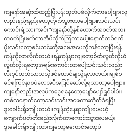
ကျနော်အဆုံးထိထည့်ပြီးပန်းထုတ်ပစ်လိုက်တာပေါ့ဗျာ၊လူ
လည်းနည်းနည်းတော့ဟိုက်သွားတာပေါ့ဗျာ။သင်းသင်း
ကောင်းရဲ့လား”အင်း”ကျနော်တို့နှစ်ယောက်အဝတ်အစား
ထဝတ်ပြီးဖက်ကာအိပ်လိုက်ကြတာပေါ့။နောက်တစ်ရက်
မိုးလင်းတော့စင်းသင်းတို့အဖေအမေကိုကန်တော့ပြီးရန်
ကုန်ကိုလာလိုက်တယ်၊၊ရန်ကုန်မှာကျတော့စိတ်လွတ်ကိုယ်
လွတ်လိုးရတော့အရမ်းကောင်းတာပေါ့သင်းသင်းလည်း
လီးစုပ်တတ်လာသလိုဖင်တောင်ချလို့ရလာတယ်၊၊ချစ်စ
ခင်စကြင်နာစပဲလေအပီအပြင်ဆော်လို့ရလာတာ့ပေါ့ဗျာ။
ကျနော်လည်းအလုပ်ကငွေရနေတော့ပျော်ပျော်ရွှင်ပါပဲ၊၊
တစ်လနောက်တော့သင်းသင်းအဖေကားတိုက်ခံရပြီး
ဒူးခေါင်းရိုးကျိုးတယ်၊၊ကျန်တဲ့နေရာကျိုးပေမယ့်
ကျောက်ပတ်တီးစည်းလိုက်တာကောင်းသွားပေမယ့်၊
ဒူးခေါင်းရိုးကျိုးတာကျတော့မကောင်းတော့ပဲ