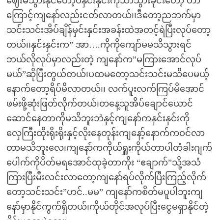
ဈေးမသွားနိုင်တော့ပဲနှင်းနှင်းကိုသာသွားခိုင်းတော့ တာ
ကြောင့်ကျနော်လည်းငတ်လာတယ်၊၊ဒီတော့ညဘက်မှာ
သင်းသင်းအိပ်ချိန်မှင်းနှင်းအခန်းထဲအတင့်ရဲပြီးလုပ်တော့
တယ်၊၊နှင်းနှင်းက” အာ….ကိုကိုကျော်မမသိသွားရင်
ဘယ်လိုလုပ်မှာလည်းတဲ့ ကျနော်က”မကြားအောင်လုပ်
မယ်”ဆိုပြီးတွယ်တယ်၊ပထမတော့သင်းသင်းမသိပေမယ့်
နောက်တော့ရိပ်မိလာတယ်၊၊ လက်ပူးလက်ကြပ်မိအောင်
ဖမ်းဖို့ဆုံးဖြတ်လိုက်တယ်၊တနေ့သူအိပ်ချောင်ယောင်
ဆောင်နေတာကိုမသိဘူးဘဲနှင့်ကျနော်ကနှင်းနှင်းကို
လှေကြီးထိုးရိုးရိုးနှင့်လိုးနေတုန်းကျနော့်နောက်ကဝင်လာ
တာမသိဘူးလေ၊ကျနော်ကကိုယ်ရှူးကိုယ်တာပါတံခါးဂျက်
ပေါက်ကိုပိတ်မရအောင်ထုခဲ့တာကိုး “ဧချာက်”သို့အသံ
ကြားပြီးမီးလင်းလာတော့ကျနော်ရပ်လိုက်ပြီးကြည့်လိုက်
တော့သင်းသင်း”ဟင်..မမ” ကျနော်ကစိတ်မပူပါဘူးကျ
နော်မှာနိုင်ကွက်ရှိတယ်၊ကိုယ်တိုင်အလုပ်ပြီးငွေမရှာနိုင်တဲ့