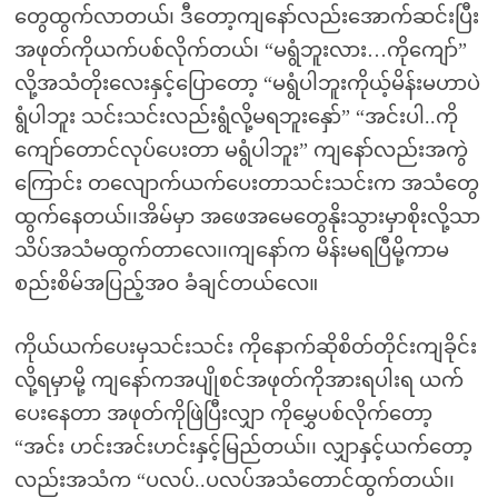
တွေထွက်လာတယ်၊ ဒီတော့ကျနော်လည်းအောက်ဆင်းပြီး
အဖုတ်ကိုယက်ပစ်လိုက်တယ်၊ “မရွံဘူးလား…ကိုကျော်”
လို့အသံတိုးလေးနှင့်ပြောတော့ “မရွံပါဘူးကိုယ့်မိန်းမဟာပဲ
ရွံပါဘူး သင်းသင်းလည်းရွံလို့မရဘူးနှော်” “အင်းပါ..ကို
ကျော်တောင်လုပ်ပေးတာ မရွံပါဘူး” ကျနော်လည်းအကွဲ
ကြောင်း တလျောက်ယက်ပေးတာသင်းသင်းက အသံတွေ
ထွက်နေတယ်၊၊အိမ်မှာ အဖေအမေတွေနိုးသွားမှာစိုးလို့သာ
သိပ်အသံမထွက်တာလေ၊၊ကျနော်က မိန်းမရပြီမို့ကာမ
စည်းစိမ်အပြည့်အဝ ခံချင်တယ်လေ။
ကိုယ်ယက်ပေးမှသင်းသင်း ကိုနောက်ဆိုစိတ်တိုင်းကျခိုင်း
လို့ရမှာမို့ ကျနော်ကအပျိုစင်အဖုတ်ကိုအားရပါးရ ယက်
ပေးနေတာ အဖုတ်ကိုဖြဲပြီးလျှာ ကိုမွှေပစ်လိုက်တော့
“အင်း ဟင်းအင်းဟင်းနှင့်မြည်တယ်၊၊ လျှာနှင့်ယက်တော့
လည်းအသံက “ပလပ်..ပလပ်အသံတောင်ထွက်တယ်၊၊