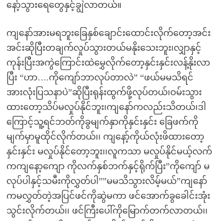
နော့်သွားရေတွေနှင့်ချွဲလာတယ်။
ကျနော်အားမရဘူးခြေနှစ်ချောင်းထောင်းလိုက်တော့အင်း
အင်းဆိုပြီးတချက်လှုပ်သွားတယ်မနိုးသေးဘူး၊လျှာနှင့်
ကုန်းပြီးအကွဲကြောင်းထဲမွှေလိုက်တော့နှင်းနှင်းလန့်နိုးလာ
ပြီး “ဟာ….ကိုကျော်ဘာလုပ်တာလဲ” “ဖယ်မမသိရင်
အားလုံးပြသနာပဲ”ဆိုပြီးရုန်းထွက်ဖို့လုပ်တယ်၊ဝမ်းသွား
ထားတော့သိပ်မလှုပ်နိုင်ဘူး၊ကျနော်ကလည်းသိတယ်၊ဒါ
ကြောင့်သူ့ရင်ဘတ်ကိုခွမျက်နှာကိုနှင်းနှင်း ခြေဖက်ကို
မျက်မှာမူထိုင်လိုက်တယ်၊၊ ကျနော့်ကိုယ်လုံးဖိထားတော့
နှင်းနှင်း မလှုပ်နိုင်တော့ဘူး၊၊လူကသာ မလှုပ်နိုင်မယ့်လက်
ကကျနော့ကျော ကိုလက်နှစ်ဘက်နှင့်ရိုက်ပြီး”ကိုကျော် မ
လုပ်ပါနှင့်သမီးကိုလွှတ်ပါ””မမသိသွားလိမ့်မယ်”ကျနော်
ကမလွှတ်တဲ့အပြင်ဖင်ကိုဆွဲမကာ ဖင်အောက်ခွခေါင်းအုံး
သွင်းလိုက်တယ်၊၊ ဖင်ကြီးပေါ်ကိုမြောက်တက်လာတယ်၊၊