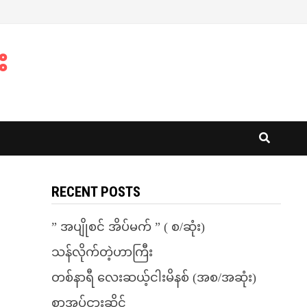
း
RECENT POSTS
” အပျိုစင် အိပ်မက် ” ( စ/ဆုံး)
သန်လိုက်တဲ့ဟာကြီး
တစ်နာရီ လေးဆယ့်ငါးမိနစ် (အစ/အဆုံး)
စာအုပ်ငှားဆိုင်