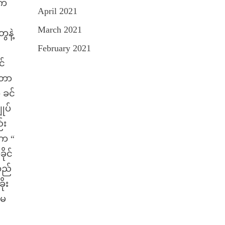
းက
April 2021
March 2021
ေနဲ့
February 2021
င်
်တာ
 ခင်
ုပ်
်း
 က “
ိုင်
သည်
ိုး
 မ
ာ