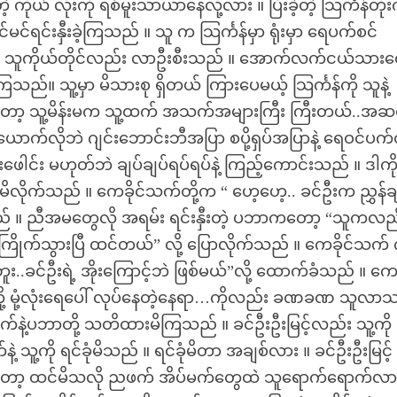
ကိုယ် လုံးကို ရစ်မူးသာယာနေလို့လား ။ ပြီးခဲ့တဲ့ သြင်္ကန်တုံ
်မင်ရင်းနှီးခဲ့ကြသည် ။ သူ က သြင်္ကန်မှာ ရုံးမှာ ရေပက်စင်
 ။ သူကိုယ်တိုင်လည်း လာဦးစီးသည် ။ အောက်လက်ငယ်သားတွ
ည်။ သူ့မှာ မိသားစု ရှိတယ် ကြားပေမယ့် သြင်္ကန်ကို သူနဲ့
ော့ သူ့မိန်းမက သူ့ထက် အသက်အများကြီး ကြီးတယ်..အဆ
ောက်လိုဘဲ ဂျင်းဘောင်းဘီအပြာ စပို့ရှပ်အပြာနဲ့ ရေဝင်ပက
းဖေါင်း မဟုတ်ဘဲ ချပ်ချပ်ရပ်ရပ်နဲ့ ကြည့်ကောင်းသည် ။ ဒါကို
မိလိုက်သည် ။ ကေခိုင်သက်တို့က “ ဟေ့ဟေ့.. ခင်ဦးက ညွှန်ချ
 ။ ညီအမတွေလို အရမ်း ရင်းနှီးတဲ့ ပဘာကတော့ “သူကလည
ု ကြိုက်သွားပြီ ထင်တယ်” လို့ ပြောလိုက်သည် ။ ကေခိုင်သက်
ူး..ခင်ဦးရဲ့ အိုးကြောင့်ဘဲ ဖြစ်မယ်”လို့ ထောက်ခံသည် ။ ကေခ
်တို့ မုံ့လုံးရေပေါ် လုပ်နေတဲ့နေရာ…ကိုလည်း ခဏခဏ သူလာ
င်သက်နဲ့ပဘာတို့ သတိထားမိကြသည် ။ ခင်ဦးဦးမြင့်လည်း သူ့ကို ခ
ဲ့ သူ့ကို ရင်ခုံမိသည် ။ ရင်ခုံမိတာ အချစ်လား ။ ခင်ဦးဦးမြင့်
တော့ ထင်မိသလို ညဖက် အိပ်မက်တွေထဲ သူရောက်ရောက်လ