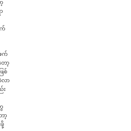
ာ့
ရာ
ီ
ာက်
မဖက်
တော့
ဖြစ်
ကဲလာ
ည်း
ွေ
ော့
ု့