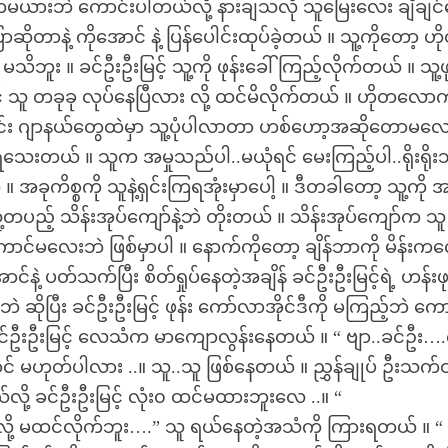
ယားဘဲ ကောင်းပါတယ်လို့ နားချသလို သူမြေးလေး ချီချင်
ာနဲ့ ကိုအောင် နဲ့ ပြန်ပေါင်းထုပ်ခဲ့တယ် ။ သူ့ကိုတော့ ဟိုတ
ိဘူး ။ ခင်ဦးဦးမြင့် သူ့ကို ဖုန်းခေါ်ကြည့်လိုက်တယ် ။ သူ့ဖု
င် သူ တခုခု လုပ်နေပြီလား လို့ ထင်မိလိုက်တယ် ။ ဟိုတလော
ောင်း ဂျာနယ်တွေထဲမှာ သူ့ပုံပါလာတာ ဟစ်ဟော့အဆိုတောမ
ုက်ရသေးတယ် ။ သူက အမှုသည်ပါ..မယုံရင် မေးကြည့်ပါ..ရိုးရို
အခုကိစ္စကို သူနဲ့ရှင်းကြရအုံးမှာပေါ့ ။ ဒီတခါတော့ သူ့ကို အ
ူ့တပည့် သိန်းအုပ်ကျော်နဲ့ဘဲ တိုးတယ် ။ သိန်းအုပ်ကျော်က သူ
ောင်မလေးဘဲ ဖြစ်မှာပါ ။ နောက်ကိုတော့ ချိန်ဘာကို မိန်းက
ဲ့ ပတ်သက်ပြီး စိတ်ရှုပ်နေတဲ့အချိန် ခင်ဦးဦးမြင့်ရဲ့ ဟန်းဖု
ဆိုပြီး ခင်ဦးဦးမြင့် ဖုန်း ကော်လာအိုင်ဒီကို မကြည့်ဘဲ က
င်ဦးဦးမြင့် လေသံက မာကျောလွန်းနေတယ် ။ “ ဗျာ..ခင်ဦး…
 မဟုတ်ပါလား ..။ သူ..သူ ဖြစ်နေတယ် ။ ညွှန်ချုပ် ဦးသက်ဝ
ယ်လို့ ခင်ဦးဦးမြင့် လုံး၀ ထင်မထားဘူးလေ ..။ “
ုပ်လို့ မထင်လိုက်ဘူး….” သူ ရယ်နေတဲ့အသံကို ကြားရတယ် ။ “