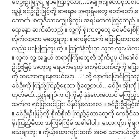
ခင်ဦးဦးမြင့်ရဲ့ ရုပ်ကြောင့်လား…အချိုးကျတောင့်တင်းတဲ့ 
သူနဲ့ ခင်ဦးဦးမြင့်တို့ စာရေးမ အရာရှိမတွေ တော်တော် ခင
ဆောက်..စတုဒီသာကျွေးဖို့လုပ် အရမ်းတက်ကြွခဲ့သည်
ရောနှော ဆက်ဆံသည် ။ သူ့ကို ရုံးကလူတွေ ခင်မင်ချစ်ကြသ
လိုက်လာတာ မတွေ့ရဘူး ။ ကေခိုင်သက် ပြောပြတာကတ
လည်း မပြေကြဘူး တဲ့ ။ သြင်္ကန်တုံးက သူက လူငယ်တယ
။ သူက သူ့ အရွယ် အရာရှိကြီးတွေလို ဘိုက်ပူပူ ပါးဖေါင်
ဦးဦးမြင့် အတူတူ ရေပက်နေတဲ့ ကေခိုင်သက်တို့ကို ပြော
ကို သဘောကျနေတယ်ဟေ့….” လို့ နောက်ပြောင်ကြသည်
ခင်ဦးကို ကြည့်ကြည့်နေတာ ဒို့တွေ့တယ်…ခင်ဦး အိုးကိ
ဟုတ်မယ်..ညွှန်ချုပ်က ငါ့ကိုဆို နဲနဲလေးတောင် မကြည့်ဘ
သက်က ရင်ပြားဖင်ပြား ပိန်ပိန်လေးလေ ။ ခင်ဦးဦးမြင့
။ ခင်ဦးဦးမြင့်ကို စိုက်စိုက် ကြည့်ခဲ့တာတွေကို ကေခို
ခိုးကြည့်မိတာ အကြိမ်ကြိမ် အခါခါပါ ။ ယောကျ်ား ရှိရက်န
သေချာဘူး ။ ကိုယ့်ယောကျ်ားထက် အစစ သာတယ်လို့