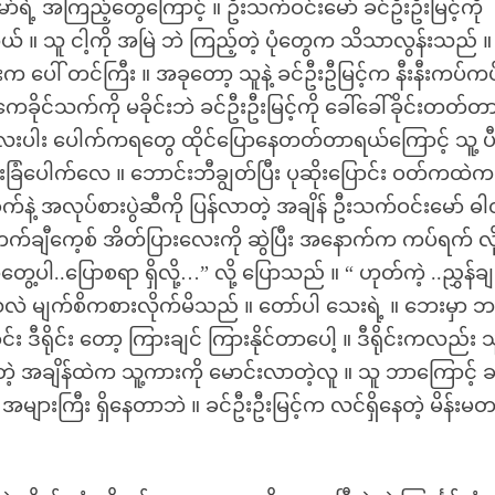
ော်ရဲ့ အကြည့်တွေကြောင့် ။ ဦးသက်ဝင်းမော် ခင်ဦးဦးမြင့်ကို
် ။ သူ ငါ့ကို အမြဲ ဘဲ ကြည့်တဲ့ ပုံတွေက သိသာလွန်းသည် ။
ပေါ် တင်ကြီး ။ အခုတော့ သူနဲ့ ခင်ဦးဦမြင့်က နီးနီးကပ်ကပ
 ကေခိုင်သက်ကို မခိုင်းဘဲ ခင်ဦးဦးမြင့်ကို ခေါ်ခေါ်ခိုင်းတတ်တ
ထွေရာလေးပါး ပေါက်ကရတွေ ထိုင်ပြောနေတတ်တာရယ်ကြောင့် သူ့ 
ရင်းခြံပေါက်လေ ။ ဘောင်းဘီချွတ်ပြီး ပုဆိုးပြောင်း ဝတ်ကထဲက
နဲ့ အလုပ်စားပွဲဆီကို ပြန်လာတဲ့ အချိန် ဦးသက်ဝင်းမော် ဓါ
ချီကေ့စ် အိတ်ပြားလေးကို ဆွဲပြီး အနောက်က ကပ်ရက် လိ
ါ..ပြောစရာ ရှိလို့…” လို့ ပြောသည် ။ “ ဟုတ်ကဲ့ ..ညွှန်ချု
့သလဲ မျက်စိကစားလိုက်မိသည် ။ တော်ပါ သေးရဲ့ ။ ဘေးမှာ 
ီရိုင်း တော့ ကြားချင် ကြားနိုင်တာပေါ့ ။ ဒီရိုင်းကလည်း သ
့ အချိန်ထဲက သူ့ကားကို မောင်းလာတဲ့လူ ။ သူ ဘာကြောင့် ခ
ေ အများကြီး ရှိနေတာဘဲ ။ ခင်ဦးဦးမြင့်က လင်ရှိနေတဲ့ မိန်းမ