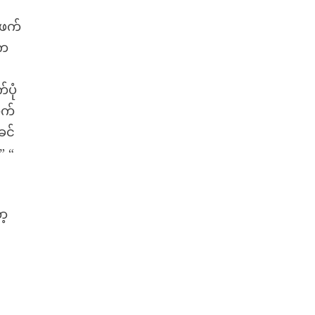
ူ
်းဖက်
်က
ပုံ
ုက်
ခင်
” “
ာ့