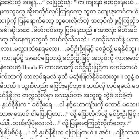
ဆင်းတဲ့ အချိန်…“ လပြည့်ဝန်း ” က ကျနော် စောင့်နေမယ် 
 ရုံးကလူတွေ အိုဗာတိုင်လုပ်ကြရတော့ သူက ကျေးဇူးတင်တယ် 
စားပွဲကို ပြန်ရောက်တော့ သူပေးလိုက်တဲ့ အထုပ်ကို ဖွင့်ကြည့
ှုတ်ခမ်းဆိုးဆေး ..မိတ်ကပ်တွေ ဖြစ်နေသည် ။ အားလုံး မိတ်အင်
်တွေ သုံးနေကျတွေကို ဘယ်လိုသိသလဲ ။ ကေခိုင်သက်နဲ့ ပဘာတ
လား..မသွားဘဲနေရမလား….ခင်ဦးဦးမြင့် ဝေခွဲလို့ မရနိုင်ဘူး 
လို့ ကားရပ်ဖို့ အဆင်ပြေတာနဲ့ ခင်ဦးဦးမြင့် အလုပ်ကို ကားမောင်
ဲနဲသေးတဲ့ Honda Fitကားလေးကို ခင်ဦးဦးမြင့်က မောင်းတယ် 
်းလိုက်တာကို ဘာလုပ်ရမလဲ ခုထိ မဆုံးဖြတ်နိုင်သေးဘူး ။ သူနဲ့ စ
မိတယ် ။ သူ့ကိုလည်း မငြင်းချင်ဘူး ။ ဘယ်လို လုပ်ရမလဲ မ
 နွယ်နီစိုးက တက္ကသိုလ်မှာ လေးနှစ်တာ အတူတူ တွဲခဲ့ ခင်ခဲ့တဲ့
် ။ နွယ်နီစိုးက “ ခင်ဦးရေ….ငါ နင့်ယောကျ်ားကို ကောင် မလေ
းရအောင် ငါပြောပြတာ…” လို့ ပြောလိုက်လို့ ခင်ဦးဦးမြင့် အ
်နီ..ဘယ်လိုပုံလေးလဲ…” လို့ ပြန်မေးကြည့်လိုက်တော့..“
့်စိမ့်နဲ့…” လို့ နွယ်နီစိုးက ပြောပြတယ် ။ အင်း…ချိန်ဘာဆ