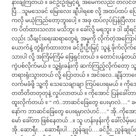
နားချကြတယ် ။ ခင်ဦးဦးမြင့်ရဲ့ အမေကလည်း တလင်တမ
ပြီ…သူမသေခင် မြေးလေး ချီပါရစေ လို့ အထပ်ထပ် ပြောဆိုတ
ကလို မယုံကြည်တော့ဘူးပေါ့ ။ အခု ထပ်လုပ်ပြန်ပြီလား မသ
က ပိတ်ထားသလား မသိဘူး ။ ခေါ်လို့ မရဘူး ။ ဒါ ဆိုရ
လည်း သီချင်းရေးဆရာတွေရဲ့ အမှုကို လိုက်တဲ့အကြ
ယောက်နဲ့ တွဲရိုက်ထားတာ။ ခင်ဦးဦးမြင့် သူနဲ့ ဖိုက်လိ
သားပါ လို့ အကြိမ်ကြိမ် ဖြေရှင်းတယ် ။ တောင်းပန်တယ် ။ 
ကွဲပစ်လိုက်မယ် ။ သူ့ရုံးခန်းကို ဆက်ကြည့်လိုက်တော့ သ
တရားရုံးသွားတယ် လို့ ပြောတယ် ။ အင်းလေ..ချိန်ဘာက
လက်မခံဖို့ သူ့ကို သေသေချာချာ ကြပ်ပေးရမယ် ။ ကိုအောင်န
တတိတိတတုတုနဲ့ လှုပ်လာတယ် ။ ကိုအောင် ပြန်ခေါ်တာဘဲ 
ထူးလိုက်တယ် ။ “ ကဲ..ဘာဆင်ခြေတွေ ပေးမှာလဲ….” ခ
နော်က ဘာဆင်ခြေတွေ ပေးရမှာလဲဟင်….” အို..ကိုအောင်
မော် ခေါ်တာ ဖြစ်နေတယ် ..။ သူ ဟန်းဖုန်းကို ခေါ်လိမ့်မ
အို..ဆောရီး….ဆောရီးပါ…ညွှန်ချုပ်….ခင်ဦး..ညွှန်ချ