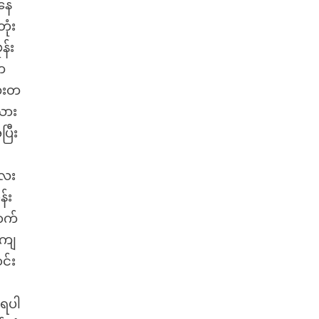
နေ
ုံး
န်း
က
လေးတ
းသား
ပြီး
လေး
န်း
ောက်
.ကျ
င်း
 ရပါ