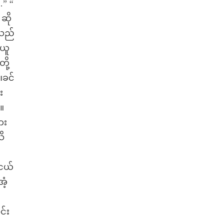
…” “
ဆို
်သည်
 ယူ
ို့
။ခင်
း
။
ား
သိ
းငယ်
ံ့
င်း