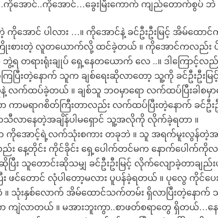
င်း..ကိုအောင်..ကိုအောင်…ခွေးမြီးကောက် ကျည်တောက်စွပ် ဘ
့ ကိုအောင် ပါလား …။ ကိုအောင်နဲ့ ခင်ဦးဦးမြင့် အိမ်ထောင်
သားကြိုးစားတဲ့ လူတယောက်လို့ ထင်ခဲ့တယ် ။ ကိုအောင်ကလည်း ပိ
ဘွဲ့ရ တရားရုံးချုပ် ရှေ့နေတယောက် လေ ..။ ဒါကြောင့်လည်
ခဲ့ကြပြီးတဲ့နောက် သူက ချစ်ရေးဆိုလာတော့ သူ့ကို ခင်ဦးဦးမြင့
 သူနဲ့ လက်ထပ်ခဲ့တယ် ။ ချစ်သူ ဘဝမှာရော လက်ထပ်ပြီးခါစမှ
 သူဟာ ကာမရာဂစိတ်ကြီးတာလည်း လက်ထပ်ပြီးတဲ့နောက် ခင်ဦး
သီလာနေတဲ့အချိန်ပါမရှောင် သူ့အလိုကို လိုက်ခဲ့ရတာ ။
ကိုအောင့်ရဲ့လက်သုံးစကား တခုဘဲ ။ သူ အရက်မူးလွန်တဲ့
ည်း နေ့တိုင်း ကိုင်ခိုင်း ရှေ့ပေါက်တင်မက နောက်ပေါက်ကို
ဆိုပြီး သူတောင်းဆိုသမျှ ခင်ဦးဦးမြင့် လိုက်လျောခဲ့တာချည်
ပြီး ဖင်တောင် လုံပါတော့မလား ပူပန်ခဲ့ရတယ် ။ ပုလွေ ကိုင်ပေ
ဲ ။ သုံးနှစ်လောက် အိမ်ထောင်သက်တမ်း ရှိလာပြီးတဲ့နောက် 
ံတာ ကျဲလာတယ် ။ မအားဘူးကွာ..စာဖတ်စရာတွေ ရှိတယ်…နေလ