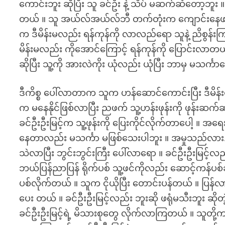
ကောင်းဘူး ဆိုပြီး သူ ခင်ဦး နဲ့ သိပ် မဆက်ဆံတော့ဘူး
တယ် ။ သူ အယ်လ်အယ်လ်ဘီ တက်တုံးက ကျောင်းနေဖက် မိ
က ဒီမိန်းမလည်း ရန်ကုန်ကို လာလည်ရော သူနဲ့ ညိစွန်းက
မိန်းမလည်း ကိုအောင်ကြောင့် ရန်ကုန်ကို ပြောင်းလာ
ဆိုပြီး သူ့ကို အားလဲကိုး ယုံလည်း ယုံပြီး ဘာမှ မသင်္က
ဒီကိစ္စ ပေါ်လာတာက သူက ဟန်ဆောင်ကောင်းပြီး ဒီမိန်း
က မနေနိုင်ဖြစ်လာပြီး ညဖက် သူ့ဟန်းဖုန်းကို ဖုန်
ခင်ဦးဦးမြင့်က သူ့ဖုန်းကို ပြေးကိုင်လိုက်တာပေါ့ ။ အရ
နေတာလည်း မသင်္ကာ မဖြစ်သေးပါဘူး ။ အမှုသည်လား..
သဲလာပြီး ဘွင်းဘွင်းကြီး ပေါ်လာရော ။ ခင်ဦးဦးမြင့်လ
ဘယ်ပြန်ညာပြန် ရိုက်ပစ် သူ့ဖင်ကိုလည်း ဆောင့်ကန်ပစ်
ပစ်လိုက်တယ် ။ သူက ငိုယိုပြီး တောင်းပန်တယ် ။ ပြန
ပေး တယ် ။ ခင်ဦးဦးမြင့်လည်း ဘူးဆို ဖရုံမသီးဘူး ဆို
ခင်ဦးဦးမြင့်ရဲ့ မိသားစုတွေ လိုက်လာကြတယ် ။ သူတို့က 