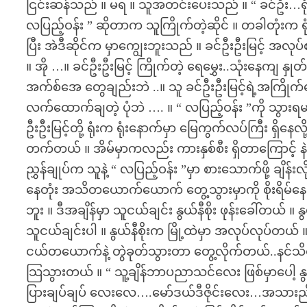
ငြင်းဆန်သည် ။ မရ ။ သူအတင်းပေးသည် ။ “ ခင်ဦး…ရုံး
လပြည့်ဝန်း ” ဆိုတာက သူကြိုက်တဲ့ဆိုင် ။ တခါတုံးက
ပြီး အဲဒီဆိုင်က မှာကျွေးဘူးသည် ။ ခင်ဦးဦးမြင့် အလုပ်
။ အို …။ ခင်ဦးဦးမြင့် ကြိုက်တဲ့ ရေမွှေး..သုံးနေကျ န
အက်စ်အေ တွေချည်းဘဲ ..။ သူ ခင်ဦးဦးမြင့်ရဲ့အကြိုက
လက်ထောက်ချတဲ့ ပုံဘဲ …. ။ “ လပြည့်ဝန်း ”ကို သွားရမ
ဦးဦးမြင့်တို့ ရုံးက ရုံးနောက်မှာ မြေကွက်လပ်ကြီး ရှိနေ
တက်တယ် ။ အိမ်မှာကလည်း ကားနှစ်စီး ရှိတာကြောင့် န
ညွှန်ချုပ်က သူနဲ့ “ လပြည့်ဝန်း ”မှာ စားသောက်ဖို့ ချိန
နေတုံး အသိတယောက်ယောက် တွေ့သွားမှာကို စိုးရိမ်နေ
ဘူး ။ ဒီအချိန်မှာ သူငယ်ချင်း နွယ်နီစိုး ဖုန်းခေါ်တယ် ။
သူငယ်ချင်းပါ ။ နွယ်နီစိုးက မြို့ထဲမှာ အလုပ်လုပ်တယ
ငယ်တယောက်နဲ့ တွဲခုတ်သွားတာ တွေ့လိုက်တယ်..နင်သိထာ
သြသွားတယ် ။ “ သူ့ချိန်ဘာပညာသင်လေး ဖြစ်မှာပေါ့ နွယ
ပြားချပ်ချပ် လေးလေ….မော်ဒယ်ဒီဇိုင်းလေး…အသားညိုစိမ