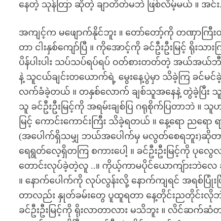
နေတဲ့ သုန်တြာ ဆိုတဲ့ ချာတိတ်မဘဲ ဖြစ်လိမ့်မယ် ။ အ
အကျင့်က မဖျောက်နိုင်ဘူး ။ တော်တော့်ကို တဏှာကြီးတဲ
တာ ငါးနှစ်ကျော်ပြီ ။ ကိုအောင့်ကို ခင်ဦးဦးမြင့် ရိုး
ပိန်ပါးပါး သပ်သပ်ရပ်ရပ် ဝတ်စားတတ်တဲ့ အယ်အယ်ဘီ 
နဲ့ သူငယ်ချင်းတယောက်ရဲ့ မွေးနေ့ပွဲမှာ သိခဲ့ကြ ခင်မင်
လက်ခံခဲ့တယ် ။ တနှစ်လောက် ချစ်သူအနေနဲ့ တွဲခဲ့ပြီး
သူ ခင်ဦးဦးမြင့်ကို အရမ်းချစ်ပြ ဂရုစိုက်ပြတာဘဲ ။
မြင့် ကောင်းကောင်းကြီး သိခဲ့ရတယ် ။ နေ့ရော ညရော ရာ
(အပေါက်ရှိသမျှ ဘယ်အပေါက်မှ မလွတ်စေရဘူး)ဆိုတာ 
ရေရွတ်လေ့ရှိတကြ စကားပေါ့ ။ ခင်ဦးဦးမြင့်ကို ပုလွေလ
တောင်းလုပ်ခဲ့တဲ့လူ ..။ ကိုယ့်ကာမပိုင်ယောကျ်ားဘဲလေ 
။ နောက်ပေါက်ကို လုပ်လွန်းလို့ နောက်ကျရင် အရစ်ပြုံး
တာလည်း နှုတ်ခမ်းတွေ ပူထူရတာ နေ့တိုင်းညတိုင်းလိုဘ
ခင်ဦးဦးမြင့်ကို ရိုးလာတာလား မသိဘူး ။ လိင်ဆက်ဆ