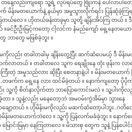
 ။ တနေ့လည်းကျရော သူ့ရဲ့ လုပ်ရပ်တွေ ဗြုံးကနဲ ပေါ်လာပါတေ
န်းမတယောက်နဲ့ နယ်မှာ အမှုသွားလိုက်ရင်း ပြန်ဆုံခဲ့ကြ
ြတယ်လေ ။ ဟိုတယ်ခန်းတခုမှာ သူတို့ ချိန်းအိပ်ကြ တယ် ။ ဒ
တယ် ။ခင်ဦးဦးမြင့်ကတော့ ငါ့လင်က နံမည်ကျော် ရှေ့နေတယေ
ာတွေ ဘာတွေ မဖြစ်ခဲ့ဘူး ။
မကိုလည်း တခါတခါမှ ချိန်းတွေ့ပြီး ဆက်ဆံပေမယ့် ဒီ မိန်း
းဆက်ဆက်လာတယ် ။ တခါတလေ သူက ရေချိုးနေ တုံး ဖုန်းက လာ
ေးကြီးတဲ့ အမှုသည်လား ဆိုပြီး စေတနာနဲ့ပါ ။ မိန်းမတယောက် 
တဖက်က ရှေ့နေ လား ထင်မိခဲ့တယ် ။ နောက်ကျတော့ ပိုပို
ည်း သူ့ကို စိတ်နာလိုက်တာ ဘာပြောကောင်းမလဲ ။ သူ့ပါးကိုလ
ခဲ့တာ ။ သူနဲ့လည်း မနေတော့ဘဲ အမဝမ်းကွဲအိမ်မှာ သွားနေ
်လာချော့တယ် ။ ဟိုမိန်းမကိုလည်း မဆက်ဆံတော့ပါဘူး..ဂတိတ
တဲ့မိန်းမတယောက်ဘဲလေ ။ သူ့ကို ပြန်လက်မခံခဲ့ဘူး ။ နောက်တ
မြောင်းမြမှာ နေကြတာလေ ။ မိသားစု တွေက သူနဲ့ ပြန်ပေါင်းဖိ