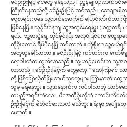
ခင်ဦးဦးမြင့် ရင်တွေ ခုံနေသည် ။ ညွှန်ချုပ်ဦးသက်ဝင်းမ
ကြိုက်နေသည်လို့ ခင်ဦးဦးမြင့် ထင်သည် ။ သေချာပါတယ
ငွေစာရင်းကနေ သူ့လက်အောက်ကို ပြောင်းလိုက်တာကြီးက 
ဖြစ်နေပြီ ။ သူခိုင်းနေကျ သူ့အတွင်းရေးမှူး ( စက္ကတရီ )
ရယ်.. သူ့စားပွဲရှေ့ ထိုင်ခိုင်းပြီး အလုပ်ပြင်ပက 
ကိုစိုးတောင် ရိပ်မိနေပြီ ထင်တာဘဲ ။ ကိုစိုးက သူ့ငယ်
အတူတူခေါ်လာတာ ။ ခင်ဦးဦးမြင့် ကင်တင်းက ကော်ဖီခွက်
လှေခါးထဲက ထွက်လာသည် ။ သူ့ယာဉ်မောင်းက သူ့အတက်
လာသည် ။ ခင်ဦးဦးမြင့်ကို တွေ့တော့ “ ခဏကြာရင် လာတွေ့ပ
လို့ ပြန်ပြောလိုက်ပြီး ဘယ်သူတွေများ ကြားသလဲ တွေ
သူမှ မရှိနေဘူး ။ သူ့အနောက်က ကပ်ပါလာတဲ့ ယာဉ်မောင်း ဒ
တပည့်အရင်းဘဲလေ ။ ပီအေကိုစိုးလိုဘဲ ဘောင်းဘီဝတ်တဲ
ဦးဦးမြင့်ကို စိတ်ဝင်စားသလဲ မသိဘူး ။ ရုံးမှာ အပျိုတွ
ယောက် ။