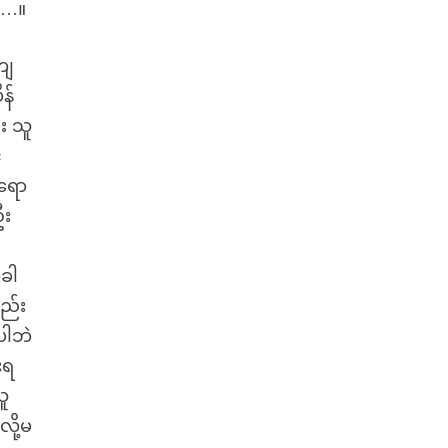
ဲ …။
ကျ
န်
း သူ
်
ာရော
ဦး
အခါ
လည်း
းပါဘဲ
းရ
သူ
ို့မ