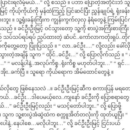
ာင်းရလိမ့်မယ်…” လို့ စသည် ။ ပဘာ ပြောတဲ့အတိုင်းဘဲ သ
် ကိုယ့်ကိုယ်ကို မှန်ထဲကြည့် ပြင်ဆင်ပြီး ညွှန်ချုပ်ရဲ့ ရုံးခန
 ။ သူ့ရုံးခန်းကြီးက ကျွန်းကွက်လှလှ နံရံတွေနဲ့ ကြမ်းပြင
် ။ ခင်ဦးဦးမြင့် ဝင်သွားတော့ သူ့ကို စားပွဲအကြီးစားကြီး
 သပ်သပ်ရပ်ရပ် ညှပ်ထားတဲ့ ဆံပင်..ကော်လာကတုံးရှပ်..တိုက်
တာကိုတွေ့တော့ ပြုံးပြသည် ။ “ လာ..ခင်ဦး….” လို့လည်း ခေါ်လိ
်သွားတဲ့အချိန် သူက “ ထိုင်..ခင်ဦး…” လို့ ပြောလိုက်သည် ။ “ 
” “ မလန့်ပါနဲ့..အလုပ်ကိစ္စ..ရုံးကိစ္စ မဟုတ်ပါဘူး…” “ ရှင်…
 အိုး..ခက်ပြီ ။ သူရော ကိုယ်ရောက အိမ်ထောင်တွေနဲ့ ။
လိုတွေ ဖြစ်နေသလဲ ..။ ခင်ဦးဦးမြင့်ဆီက စကားပြန် မရတေ
တယ်…ခင်ဦး…ဒါပေမယ့်လေ..ကျနော် ခင်ဦးကို ပြောစရာတွေ
ခင်ဦးဦးမြင့်လည်း “ မသင့်တော်ပါဘူး..” လို့ ပြောဖို့
သူက သူ့စားပွဲအံဆွဲထဲက စက္ကူအိတ်တလုံးကို ထုတ်ယူပြီး “
ပါနဲ့..နေပါစေ…မလိုပါဘူး…” လို့ ခင်ဦးဦးမြင့် ငြင်းပယ်