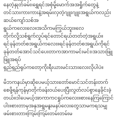
နေတဲ့နှုတ်ခမ်း၊ရွှေရင်အစုံမို့မောက်အအရှိုက်တွေနဲ့
တင်သားကားကားနဲ့အရမ်းလှတဲ့ဂျူးဂျူးအရွယ်ကလည်း
ဆယ်ကျော်သစ်အ
ရွယ်ကလေးလေ။အသိကမကြွယ်ဘူး။လေ
တိုက်လို့သစ်ရွက်လှုပ်ရင်တောင်ရယ်တတ်တဲ့အရွယ်။
ရင်ခုန်တတ်စအရွယ်ကလေး။ရင်ခုန်တတ်စအရွယ်ကိုရင်
ခုန်တတ်အောင်သင်ပေးတာကအာကာမင်းမင်း၊အသားဖြူ
ဖြူအရပ်
ရှည်ရှည်ရုပ်ကတော့ကိုးရီးယားမင်းသားလေးလိုပါပဲ။
မိဘကနယ်မှာဆိုပေမယ့်သားတော်မောင်သင်တန်းတက်
စေဖို့ရန်ကုန်မှာတိုက်ခန်းဝယ်ပေးပြီးလွတ်လပ်စွာနေခိုင်းခဲ့
တယ်။ဒါပေမယ့်အာကာကငရှုပ်ကလေး။စားနေကြကြောင်
ပါး။စားတာမှအနုအရွမနူးမနပ်လေးတွေသာမကရသမျှ
ဖမ်းစားတာ။ကြမ်းကြမ်းတမ်းတမ်းမ