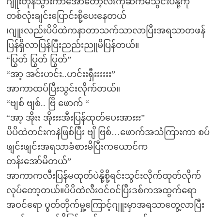
ဂျူးတုန်သွားကာအော်တော့လီးကိုဆက်မသွင်းပဲနို့ကို
တစ်လုံးချင်းပြောင်းစို့ပေးနေတယ်
၊ဂျူးလည်းပိပိထဲကနာတာသက်သာလာပြီးအရသာတဖန်
ပြန်ရှိလာပြန်ပြီးညည်းညူမိပြန်တယ်။
“ပြွတ် ပြွတ် ပြွတ်”
“အာ့ အင်းဟင်း..ဟင်းးရှီးးးးးး”
အာကာထပ်ပြီးသွင်းလိုက်တယ်။
“ဗျစ် ဗျစ်.. ဗြိ ဖောက် “
“အာ့ အိုးး အိုးးးအီးပြန်ထုတ်ပေးအားးး”
ပိပိထဲတင်းကနဲဖြစ်ပြီး ဗျိ ဗြစ်…ဖောက်အသံကြားကာ စပ်
ဖျင်းဖျင်းအရသာခံစားမိပြီးကယောင်က
တန်းအော်မိတယ်”
အာကာကလီးပြန်မထုတ်ပဲနို့စို့ရင်းသွင်းလိုက်ထုတ်လိုက်
လုပ်တော့တယ်။ပိပိထဲလီးဝင်ဝင်ပြီးဒစ်ကအထွက်ရော
အဝင်ရော ပွတ်တိုက်မှု့ကြောင့်ဂျူးမှာအရသာတွေ့လာပြီး