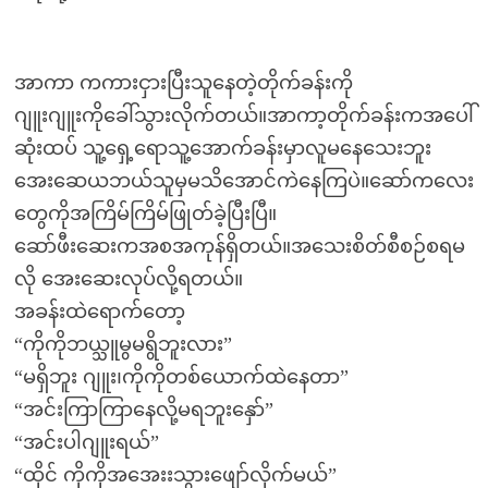
အာကာ ကကားငှားပြီးသူနေတဲ့တိုက်ခန်းကို
ဂျူးဂျူးကိုခေါ်သွားလိုက်တယ်။အာကာ့တိုက်ခန်းကအပေါ်
ဆုံးထပ် သူ့ရှေ့ရောသူ့အောက်ခန်းမှာလူမနေသေးဘူး
အေးဆေယဘယ်သူမှမသိအောင်ကဲနေကြပဲ။ဆော်ကလေး
တွေကိုအကြိမ်ကြိမ်ဖြုတ်ခဲ့ပြီးပြီ။
ဆော်ဖီးဆေးကအစအကုန်ရှိတယ်။အသေးစိတ်စီစဉ်စရမ
လို အေးဆေးလုပ်လို့ရတယ်။
အခန်းထဲရောက်တော့
“ကိုကိုဘယ္သူမွမရွိဘူးလား”
“မရှိဘူး ဂျူး၊ကိုကိုတစ်ယောက်ထဲနေတာ”
“အင်းကြာကြာနေလို့မရဘူးနှော်”
“အင်းပါဂျူးရယ်”
“ထိုင် ကိုကိုအအေးးသွားဖျော်လိုက်မယ်”