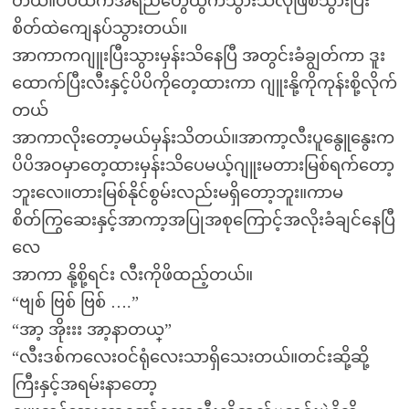
တယ်။ပိပိထဲကအရည်တွေထွက်သွားသလိုဖြစ်သွားပြီး
စိတ်ထဲကျေနပ်သွားတယ်။
အာကာကဂျူးပြီးသွားမှန်းသိနေပြီ အတွင်းခံချွတ်ကာ ဒူး
ထောက်ပြီးလီးနှင့်ပိပိကိုတေ့ထားကာ ဂျူးနို့ကိုကုန်းစို့လိုက်
တယ်
အာကာလိုးတော့မယ်မှန်းသိတယ်။အာကာ့လီးပူနွေူနွေးက
ပိပိအဝမှာတေ့ထားမှန်းသိပေမယ့်ဂျူးမတားမြစ်ရက်တော့
ဘူးလေ။တားမြစ်နိုင်စွမ်းလည်းမရှိတော့ဘူး။ကာမ
စိတ်ကြွဆေးနှင့်အာကာ့အပြုအစုကြောင့်အလိုးခံချင်နေပြီ
လေ
အာကာ နို့စို့ရင်း လီးကိုဖိထည့်တယ်။
“ဗျစ် ဗြစ် ဗြစ် ….”
“အာ့ အိုးးး အာ့နာတယ္”
“လီးဒစ်ကလေးဝင်ရုံလေးသာရှိသေးတယ်။တင်းဆို့ဆို့
ကြီးနှင့်အရမ်းနာတော့