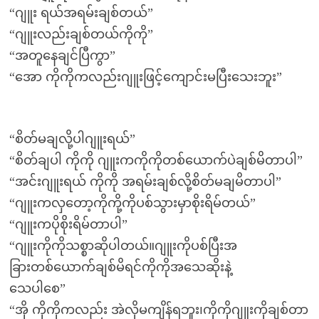
“ဂျူး ရယ်အရမ်းချစ်တယ်”
“ဂျူးလည်းချစ်တယ်ကိုကို”
“အတူနေချင်ပြီကွာ”
“အော ကိုကိုကလည်းဂျူးဖြင့်ကျောင်းမပြီးသေးဘူး”
“စိတ်မချလို့ပါဂျူးရယ်”
“စိတ်ချပါ ကိုကို ဂျူးကကိုကိုတစ်ယောက်ပဲချစ်မိတာပါ”
“အင်းဂျူးရယ် ကိုကို အရမ်းချစ်လို့စိတ်မချမိတာပါ”
“ဂျူးကလှတော့ကိုကို့ကိုပစ်သွားမှာစိုးရိမ်တယ်”
“ဂျူးကပိုစိုးရိမ်တာပါ”
“ဂျူးကိုကိုသစ္စာဆိုပါတယ်။ဂျူးကိုပစ်ပြီးအ
ခြားတစ်ယောက်ချစ်မိရင်ကိုကိုအသေဆိုးနဲ့
သေပါစေ”
“အို ကိုကိုကလည်း အဲလိုမကျိန်ရဘူး၊ကိုကိုဂျူးကိုချစ်တာ