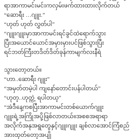
ရာအာကာမင်းမင်းကလှမ်းဖက်ထားထားလိုက်တယ်
“ဆောရီး …ဂျူး.”
“ဟုတ် ဟုတ် လွှတ်ပါ”
“ဂျူးဂျူးမှာအာကာမင်းရင်ခွင်ထဲရောက်သွား
ပြီးအယောင်ယောင်အမှားမှားပင်ဖြစ်သွားပြီး
ရင်ဘတ်ကြီးတဒိတ်ဒိတ်ခုန်ကာမျက်လးနီရဲ
သွားတော့တယ်။
“ဟာ..ဆောရီး ဂျူး”
“အမှတ်တမဲ့ပါ ကျနော်တောင်းပန်ပါတယ်”
“ဟုတ္..ဟုတ္ကဲ့ ရပါတယ္”
“အဲဒီနေ့ကစပြီးအာကာမင်းတစ်ယောက်ဂျူး
ဂျူးရဲ့အကြိုအပို့ဖြစ်လာတယ်။အစစအရာရာ
အလိုက်အနုအရွတွေနှင့်ဂျူးဂျူး ချစ်လာအောင်ကြံစည်
အားထုတ်တော့အပျို