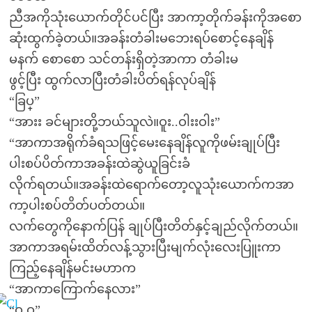
ညီအကိုသုံးယောက်တိုင်ပင်ပြီး အာကာ့တိုက်ခန်းကိုအစော
ဆုံးထွက်ခဲ့တယ်။အခန်းတံခါးမဘေးရပ်စောင့်နေချိန်
မနက် စောစော သင်တန်းရှိတဲ့အာကာ တံခါးမ
ဖွင့်ပြီး ထွက်လာပြီးတံခါးပိတ်ရန်လုပ်ချိန်
“ခြပ္”
“အားး ခင်များတို့ဘယ်သူလဲ။ဝူး..ဝါးးဝါး”
“အာကာအရိုက်ခံရသဖြင့်မေးနေချိန်လူကိုဖမ်းချုပ်ပြီး
ပါးစပ်ပိတ်ကာအခန်းထဲဆွဲယူခြင်းခံ
လိုက်ရတယ်။အခန်းထဲရောက်တော့လူသုံးယောက်ကအာ
ကာ့ပါးစပ်တိတ်ပတ်တယ်။
လက်တွေကိုနောက်ပြန် ချုပ်ပြီးတိတ်နှင့်ချည်လိုက်တယ်။
အာကာအရမ်းထိတ်လန့်သွားပြီးမျက်လုံးလေးပြူးကာ
ကြည့်နေချိန်မင်းမဟာက
“အာကာကြောက်နေလား”
“ဝု ဝု”