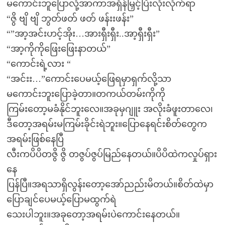
မကောင်းဘူပြောလို့အာကာအရှိန်မြှင့်ပြီးလိုးလိုက်ရာ
“ဇွိ ဗျိ ဗျိ ဘွတ်ဖတ် ဖတ် ဖန်းးဖန်း”
“”အာ့အင်းဟင့်အိုး…အားရှီးရှီး..အာ့ရှီးရှီး”
“အာ့ကိုကိုဖြေးဖြေးနာတယ်”
“ကောင်းရဲ့လား “
“အင်းး…”ကောင်းပေမယ့်ဖြေရမှာရှက်လို့သာ
မကောင်းဘူးပြောခဲ့တာ။တကယ်တမ်းကိုကို
ကြမ်းတော့မခံနိုင်ဘူးလေ။အခုမှဂျူး အလိုးခံဖူးတာလေ၊
ဒီတော့အရမ်းမကြမ်းခိုင်းရဲဘူး။ပြောနေရင်းစိတ်တွေက
အရမ်းဖြစ်နေပြီ
လီးကပိပိတဇွိ ဇွိ တဇွပ်ဇွပ်မြည်နေတယ်။ပိပိထဲကလှုပ်ရှား
နေ
ပြန်ပြီ။အရသာရှိလွန်းတော့အော်ညည်းမိတယ်။စိတ်ထဲမှာ
ပြောချင်ပေမယ့်ပြောမထွက်ရဲ
သေးပါဘူး။အခုတော့အရမ်းပဲကောင်းနေတယ်။