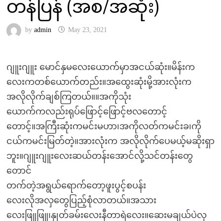
တန်ပြန် (အစ/အဆုံး)
by
admin
May 23, 2021
ဂျူးဂျူး မောင်နှမလေးယောက်မှာအငယ်ဆုံး။မိန်းက
လေးကတစ်ယောက်တည်း။အထွေးဆုံးမို့အားလုံးက
အလိုလိုက်ချစ်ကြတယ်။။အကိုသုံး
ယောက်ကလည်းရုပ်ဖြောင့်ဖြောင့်ဗလတောင့်
တောင့်။အကြီးဆုံးကမင်းမဟာ၊အကိုလတ်ကမင်းခ၊ကို
ငယ်ကမင်းမြတ်တဲ့။အားလုံးက အလိုလိုက်ပေမယ့်မဆိုးရှာ
ဘူး။ဂျူးဂျူးလေးဆယ်တန်းအောင်လို့သင်တန်းတွေ
တောင်
တက်တဲ့အရွယ်ရောက်တော့ဖူးပွင့်စပန်း
လေးလိုအလှတွေပြည့်စုံလာတယ်။အသား
လေးဖြူဖြူ၊နှုတ်ခမ်းလေးနီတာရဲလေး။ဆေးမချယ်ပဲလှ