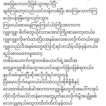
အဖြေပေးသလိုဖြစ်သွားရပါပြီ”
ချစ်ကြတော့လည်းသင်တန်းလစ်ပြီး စားကြသောက်ကြ
ပေါ့။ပန်းခြံတွေလည်းသွား
ကြတယ်။စားနေကြကြောင်ပါးကြီးအာကာက
ဂျူးဂျူး စိတ်တွေယိုင်လာအောင်ကြိုးစားတော့တယ်။
ဂျူးဂျူးကိုဖက်ထားပြိဎအနမ်းလေးပေးလိုက်တယ်။ဂျူး
ဂျူးလည်းဒီအနမ်းတွေကြောင့်ရင်တသိမ့်သိမ့်ခုန်တယ်။
ရည်းစားမထားဖူးတော့
တစိမ်းယောက်ကျားတစ်ယောက်ရဲ့အထိအ
တွေ့မှာဂျူးစိတ်တွေဂယောင်ချောက်ခြားဖြစ်ရတယ်။
နှုတ်ခမ်းနမ်းပြီဆိုအလိုလိုရင်တွေတုန်
ပြီးမောဟိုက်နေတယ်။ပိပိထဲလည်းစိုစိစိူစိနှင့်
လေ။တစ်ခါတစ်ခါအာကာကဂျူးနို့တွေကိုအပေါ်ကအုပ်
ကိုင်လိုက်၊ပေါင်တန်လေးတွေပွတ်ပေးလိုက်မို့အပျိူစစ်
လေးဂျူးရသ်တွေတထိတ်ထိတ်ခုန်တယ်