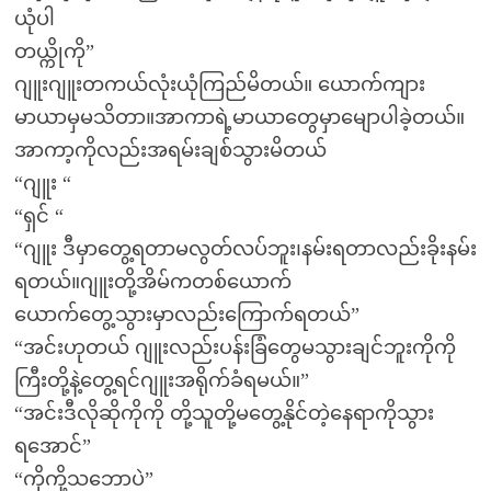
ယုံပါ
တယ္ကိုကို”
ဂျူးဂျူးတကယ်လုံးယုံကြည်မိတယ်။ ယောက်ကျား
မာယာမှမသိတာ။အာကာရဲ့မာယာတွေမှာမျောပါခဲ့တယ်။
အာကာ့ကိုလည်းအရမ်းချစ်သွားမိတယ်
“ဂျူး “
“ရှင် “
“ဂျူး ဒီမှာတွေ့ရတာမလွတ်လပ်ဘူး၊နမ်းရတာလည်းခိုးနမ်း
ရတယ်။ဂျူးတို့အိမ်ကတစ်ယောက်
ယောက်တွေ့သွားမှာလည်းကြောက်ရတယ်”
“အင်းဟုတယ် ဂျူးလည်းပန်းခြံတွေမသွားချင်ဘူးကိုကို
ကြီးတို့နဲ့တွေ့ရင်ဂျူးအရိုက်ခံရမယ်။”
“အင်းဒီလိုဆိုကိုကို တို့သူတို့မတွေ့နိုင်တဲ့နေရာကိုသွား
ရအောင်”
“ကိုကို့သဘောပဲ”