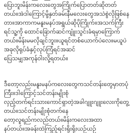
ပြောဘူးမိန်းကလေးတွေအကြိုက်ပြောတတ်ဆိုတတ်
တယ်။အဲဒါကြောင့်မို့နှတ်ခမ်းနီမလေးတွေအသဲစွဲလိုဖြစ်နေ
တာ။အာကာကမနူးမနပ်အရွယ်ဆိုပိုကြိုက်။အသက်ကြီး
ရင်သူ့ကို ထောင်ခြောက်ဆင်ကျူံးသွင်းခံရမှာကြောက်
တယ်။မိန်းမမလိုချင်ဘူး။ယူရင်တစ်ယောက်ပဲလေ။မယူပဲ
အခုလိုရုပ်ခံနှင့်လုပ်ကြံရင်အဆင်
ပြေသမျှအကုန်ဝါးလို့ရတယ်။
ဒီတော့လည်းမနူးမနပ်ကလေးတွေကသင်တန်းတွေမှာတပုံ
ကြီး။ဒါကြောင့်သင်တန်းမျိုးစုံ
လှည့်တက်ရင်းသားကောင်ရှာတဲ့အခါဂျူးဂျူးလေးကိုတွေ့
တယ်။သင်တန်းမျိုးစုံတက်နေ
တော့လူရည်ကလည်တယ်။မိန်းကလေးအထာ
နပ်တယ်။အခန်းထဲကြည့်ရင်းရိုးရိုးယဉ်ယဉ်