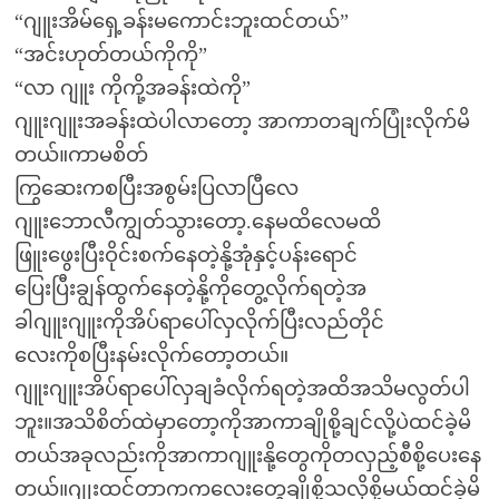
“ဂျူးအိမ်ရှေ့ခန်းမကောင်းဘူးထင်တယ်”
“အင်းဟုတ်တယ်ကိုကို”
“လာ ဂျူး ကိုကို့အခန်းထဲကို”
ဂျူးဂျူးအခန်းထဲပါလာတော့ အာကာတချက်ပြုံးလိုက်မိ
တယ်။ကာမစိတ်
ကြွဆေးကစပြီးအစွမ်းပြလာပြီလေ
ဂျူးဘောလီကျွတ်သွားတော့.နေမထိလေမထိ
ဖြူးဖွေးပြီးဝိုင်းစက်နေတဲ့နို့အုံနှင့်ပန်းရောင်
ပြေးပြီးချွန်ထွက်နေတဲ့နို့ကိုတွေ့လိုက်ရတဲ့အ
ခါဂျူးဂျူးကိုအိပ်ရာပေါ်လှလိုက်ပြီးလည်တိုင်
လေးကိုစပြီးနမ်းလိုက်တော့တယ်။
ဂျူးဂျူးအိပ်ရာပေါ်လှချခံလိုက်ရတဲ့အထိအသိမလွတ်ပါ
ဘူး။အသိစိတ်ထဲမှာတော့ကိုအာကာချိုစို့ချင်လို့ပဲထင်ခဲ့မိ
တယ်အခုလည်းကိုအာကာဂျူးနို့တွေကိုတလှည့်စီစို့ပေးနေ
တယ်။ဂျုးထင်တာကကလေးတွေချိုစို့သလိုစို့မယ်ထင်ခဲ့မိ