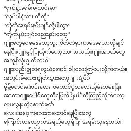
“ရှက်နဲ့အရမ်းကောင်းမှာ”
“လုပ်ပါနဲ့လား ကိုကို”
“ကိုကိုအရမ်းနမ်းချင်လို့ပါကွာ”
“ကိုကိုနမ်းချင်လည်းနမ်းတော့”
ဂျူးတွေဝေမနေတော့ဘူး။စိတ်ထဲမှာကာမအရသာလိုချင်
နေပြီ။ဂျူးခွင့်ပြုလိုက်တော့အာကာလည်းဂျူးအဝတ်တွေ
အကုန်လုံးချွတ်တယ်။
ဂျူးလည်းချွတ်ရလွယ်အောင် ခါးလေးကြွပေးလိုက်တယ်။
အတွင်းခံလေးကျွတ်သွားတော့ဂျူးရဲ့ပိပိ
မို့မို့ဖောင်းဖောင်းလေးကတောင်ပူစာလေးလိုခုံးထနေပြီ။
အာကာဂျူးပေါင်တွေကိုမြှေက်ပြီးပိပိကိုကြည့်လိုက်တော့
လှပလွန်းတဲ့စောက်ဖုတ်
လေး။အစေ့ကလေးကထောင်နေပြီ။အကွဲ
ကြောင်းတလျောက်အရည်တွေရွှဲပြီး အရမ်းလှနေတယ်။
အာကာလည်းပိပိအကွဲ