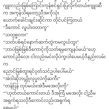
ဂျူးလည်းဖြစ်ကြောင်းကုန်စင်ရှင်းပြလိုက်တယ်။ဂျူးဆီ
က အကုန်သိရတော့ညီအကိုသုံး
ယောက်ခေါင်းချင်းဆိုင်ကာ တိုင်ပင်ကြတယ်
“ဒီကောင် လူပါးဝတာကွ”
“သတ္ပစ္မလား”
“သတ်ပစ်ရင်နောက်ဆက်တွဲကမလွယ်ဘူး”
“ဘာပဲဖြစ်ဖြစ်ဒီကောင့်ကိုသတ်ရမှကျေနပ်မယ်”ဟေ့
ကောင်ညီလေး ငါလည်းမင်းလိုပဲကွ၊ဒါပေမယ့်ဒီနည်းလမ်း
က
ညောင်မြစ်တူးရင်ပုတ်သင်ဥပါပေါ်မယ်”
“အဲဒါဆိုဘယ္လိုလုပ္မလဲကိုႀကီး”
“တန်ပြန် လုပ်မယ်။အဲဒီမအေလိုးကို”
“”ဟုတ်တယ်ကောင်းတယ် ဒီအကြံ မအေလိုး ငါ့ညီမ
အရှက်ရသလိုဒီကောင်လည်းအရှက်ရ
စေမယ်”