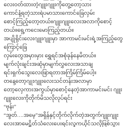
လေးဝတ်ထားတဲ့ဂျူးဂျူးကိုတွေ့တော့သား
ကောင်နံ့ရတဲ့သားရဲပမာသားကောင်ခြေလှမ်း
စောင့်ကြည့်တော့တယ်။ဂျူးဂျူးလေးအလာကိုစောင့်
တယ်။ရှေ့ကငေးမောကြည့်တယ်။
အပျိုရိုင်းလေးဂျူးဂျူးမှာ အာကာမင်းမင်းရဲ့အကြည့်တွေ
ကြောင့်ခြေ
လှမ်းတွေအမှားမှား ရွှေရင်အစုံခုန်နေမိတယ်။
မျက်လုံးချင်းအဆုံမှာမျက်လွှလေးအသာချ
ရင်းရှက်သွေးလေးဖြာရတာအကြိမ်ကြိမ်ပေါ့။
တနေ့တော့ဂျုးဂျူးလေးသင်တန်းအလာမှာ
တော့လှေကားအကွယ်မှာစောင့်နေတဲ့အာကာမင်းမင်း ဂျူး
ဂျူးလေးကိုတိုက်မိသလိုလုပ်ရင်း
“ဗုန်း”
“အွတ်….အမေ့”အရှိန်နှင့်တိုက်လိုက်တဲ့အတွက်ဂျူးဂျူး
လေးအာမေဋိတ်သံလေးပေးရင်းလူကယိုင်သလိုဖြစ်သွား