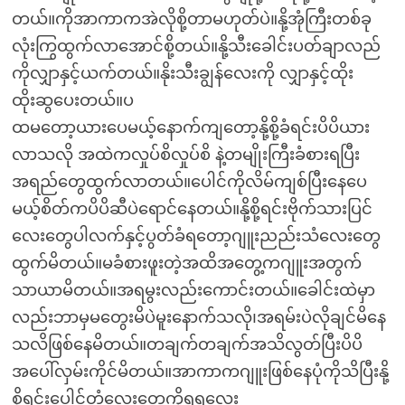
တယ်။ကိုအာကာကအဲလိုစို့တာမဟုတ်ပဲ။နို့အုံကြီးတစ်ခု
လုံးကြွထွက်လာအောင်စို့တယ်။နို့သီးခေါင်းပတ်ချာလည်
ကိုလျှာနှင့်ယက်တယ်။နိုးသီးချွန်လေးကို လျှာနှင့်ထိုး
ထိုးဆွပေးတယ်။ပ
ထမတော့ယားပေမယ့်နောက်ကျတော့နို့စို့ခံရင်းပိပိယား
လာသလို အထဲကလှုပ်စိလှုပ်စိ နဲ့တမျိုးကြီးခံစားရပြီး
အရည်တွေထွက်လာတယ်။ပေါင်ကိုလိမ်ကျစ်ပြီးနေပေ
မယ့်စိတ်ကပိပိဆီပဲရောင်နေတယ်။နို့စို့ရင်းဗိုက်သားပြင်
လေးတွေပါလက်နှင့်ပွတ်ခံရတော့ဂျူးညည်းသံလေးတွေ
ထွက်မိတယ်။မခံစားဖူးတဲ့အထိအတွေ့ကဂျူးအတွက်
သာယာမိတယ်။အရမွးလည်းကောင်းတယ်။ခေါင်းထဲမှာ
လည်းဘာမှမတွေးမိပဲမူးနောက်သလို၊အရမ်းပဲလိုချင်မိနေ
သလိဖြစ်နေမိတယ်။တချက်တချက်အသိလွတ်ပြီးပိပိ
အပေါ်လှမ်းကိုင်မိတယ်။အာကာကဂျူးဖြစ်နေပုံကိုသိပြီးနို့
စို့ရင်းပေါင်တံလေးတွေကိုရွရွလေး