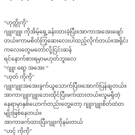
“ဟုတ္ကိုကို”
ဂျူးဂျူး ကိုအိမ့်ရှေ့ခန်းထားခဲ့ပြီး။အာကာအအေးဖျော်
တယ်။ကာမစိတ်ကြွဆေးလေးပါထည့်လိုက်တယ်။အရိုင်း
ကလေးတွေမတော်လို့ငြင်းဆန်
ရင်နောက်စားရမှာမဟုတ်ဘူးလေ
“ဂျူး ရော့ အအေး “
“ဟုတ် ကိုကို”
ဂျူးဂျူးအအေးခွက်ယူသောက်ပြီး။အောက်ပြန်ချတယ်။
အာကာဂျူးဂျူးဘေးထိုင်ပြီးဖက်ထားတယ်။လူမရှိတဲ့
နေရာမှာနှစ်ယောက်တည်းတွေ့တော့ ဂျူးဂျူးစိတ်ထဲတ
မျိုးဖြစ်နေတယ်။
အာကာဖက်ထားပြီးဂျူးကိုနမ်းတယ်
“ဟင့် ကိုကို”