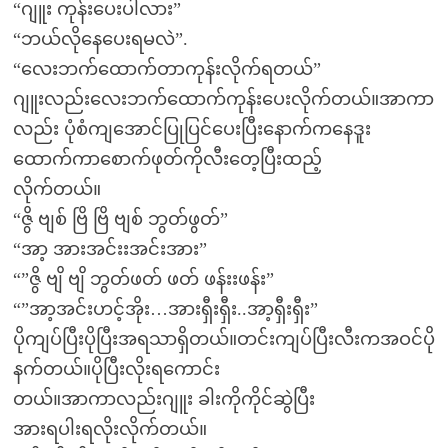
“ဂျူး ကုန်းပေးပါလား”
“ဘယ်လိုနေပေးရမလဲ”.
“လေးဘက်ထောက်တာကုန်းလိုက်ရတယ်”
ဂျူးလည်းလေးဘက်ထောက်ကုန်းပေးလိုက်တယ်။အာကာ
လည်း ပုံစံကျအောင်ပြုပြင်ပေးပြီးနောက်ကနေဒူး
ထောက်ကာစောက်ဖုတ်ကိုလီးတေ့ပြီးထည့်
လိုက်တယ်။
“ဇွိ ဗျစ် ဗြိ ဗြိ ဗျစ် ဘွတ်ဖွတ်”
“အာ့ အားအင်းးအင်းအား”
“”ဇွိ ဗျိ ဗျိ ဘွတ်ဖတ် ဖတ် ဖန်းးဖန်း”
“”အာ့အင်းဟင့်အိုး…အားရှီးရှီး..အာ့ရှီးရှီး”
ပိုကျပ်ပြီးပိုပြီးအရသာရှိတယ်။တင်းကျပ်ပြီးလီးကအဝင်ပို
နက်တယ်။ပိုပြီးလိုးရကောင်း
တယ်။အာကာလည်းဂျူး ခါးကိုကိုင်ဆွဲပြီး
အားရပါးရလိုးလိုက်တယ်။