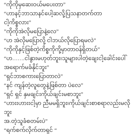
“ကိုကိုမှဆေးဝယ်မပေးတာ”
“ဟာနင့်ဘာသာနင်ပေါ့ဆလို့ပြသနာတက်တာ
ငါ့ကိစ္စလား”
”ကိုကိုအဲလိုမပြောနဲ့လေ”
“ဟ အဲလိုမပြောလို့ ငါဘယ်လိုပြောရမလဲ”
“ကိုကိုနှင့်ဖြစ်တဲ့ကိစ္စကိုကို့မှာတာဝန်ရှိတယ်”
“ဟ…….ငါနွားမဟုတ်ဘူး၊သူများပါတဲ့ချေးငါ့ခေါင်းပေါ်
အရောက်မခံနိုင်ဘူး”
“ရှင်ဘာစကားပြောတာလဲ”
“နင် ကျန်တဲ့လူတွေနဲ့ဖြစ်တာ ပဲလေ”
“ရှင် ရှင် နှမချင်းကိုယ်ချင်းမစာဘူး”
“ဟားးဟားးငါ့မှာ ညီမမရှိဘူး၊ကိုယ်ချင်းစာစရာလည်းမလို
ဘူး
အ.တဲ့သူခံစတမ်းပဲ”
“ရက်စက်လိုက်တာရှင် “