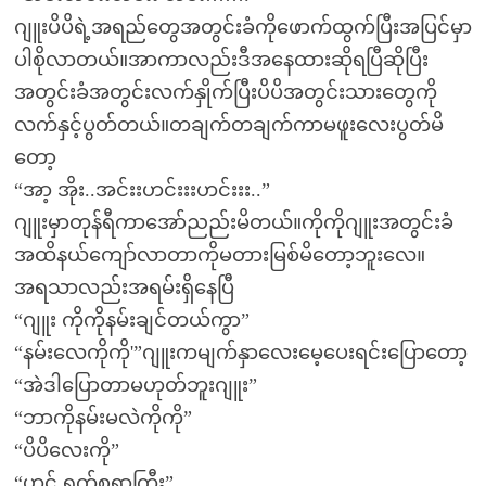
ဂျူးပိပိရဲ့အရည်တွေအတွင်းခံကိုဖောက်ထွက်ပြီးအပြင်မှာ
ပါစိုလာတယ်။အာကာလည်းဒီအနေထားဆိုရပြီဆိုပြီး
အတွင်းခံအတွင်းလက်နှိုက်ပြီးပိပိအတွင်းသားတွေကို
လက်နှင့်ပွတ်တယ်။တချက်တချက်ကာမဖူးလေးပွတ်မိ
တော့
“အာ့ အိုး..အင်းးဟင်းးးဟင်းးး..”
ဂျူးမှာတုန်ရီကာအော်ညည်းမိတယ်။ကိုကိုဂျူးအတွင်းခံ
အထိနယ်ကျော်လာတာကိုမတားမြစ်မိတော့ဘူးလေ။
အရသာလည်းအရမ်းရှိနေပြီ
“ဂျူး ကိုကိုနမ်းချင်တယ်ကွာ”
“နမ်းလေကိုကို'”ဂျူးကမျက်နှာလေးမေ့ပေးရင်းပြောတော့
“အဲဒါပြောတာမဟုတ်ဘူးဂျူး”
“ဘာကိုနမ်းမလဲကိုကို”
“ပိပိလေးကို”
“ဟင် ရှက်စရာကြီး”