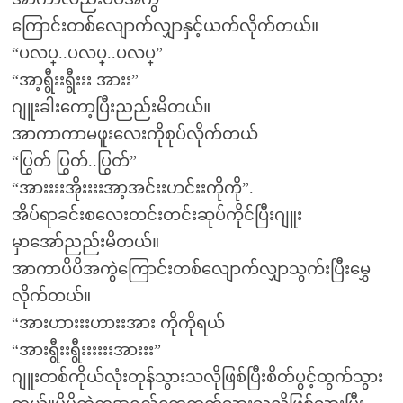
ကြောင်းတစ်လျောက်လျှာနှင့်ယက်လိုက်တယ်။
“ပလပ္..ပလပ္..ပလပ္”
“အာ့ရွီးးရွီးးး အားး”
ဂျူးခါးကော့ပြီးညည်းမိတယ်။
အာကာကာမဖူးလေးကိုစုပ်လိုက်တယ်
“ပြွတ် ပြွတ်..ပြွတ်”
“အားးးးအိုးးးးအာ့အင်းးဟင်းးကိုကို”.
အိပ်ရာခင်းစလေးတင်းတင်းဆုပ်ကိုင်ပြီးဂျူး
မှာအော်ညည်းမိတယ်။
အာကာပိပိအကွဲကြောင်းတစ်လျောက်လျှာသွက်းပြီးမွှေ
လိုက်တယ်။
“အားဟားးးဟားးအား ကိုကိုရယ်
“အားရွီးးရွီးးးးးးအားးး”
ဂျူးတစ်ကိုယ်လုံးတုန်သွားသလိုဖြစ်ပြီးစိတ်ပွင့်ထွက်သွား