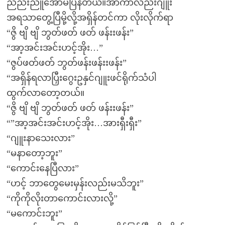
ညည်းညူအော်မိပြန်တယ်။အာကာလည်းဂျူး
အရသာတွေ့ပြီမို့လို့အရှိန်တင်ကာ လိုးလိုက်ရာ
“ဇွိ ဗျိ ဗျိ ဘွတ်ဖတ် ဖတ် ဖန်းးဖန်း”
“အာ့အင်းအင်းဟင့်အိုး…”
“ဇွပ်ဖတ်ဖတ် ဘွတ်ဖန်းဖန်းးဖန်း”
“အရှိန်ရလာပြှီးဂွေးဥနှင်ဂျူးဖင်ရိုက်သံပါ
ထွက်လာတော့တယ်။
“ဇွိ ဗျိ ဗျိ ဘွတ်ဖတ် ဖတ် ဖန်းးဖန်း”
“”အာ့အင်းအင်းဟင့်အိုး…အားရှီးရှီး”
“ဂျူးနာသေးလား”
“မနာတော့ဘူး”
“ကောင်းနေပြီလား”
“ဟင့် ဘာတွေမေးမှန်းလည်းမသိဘူး”
“ကိုကိုလိုးတာကောင်းလားလို့”
“မကောင်းဘူး”