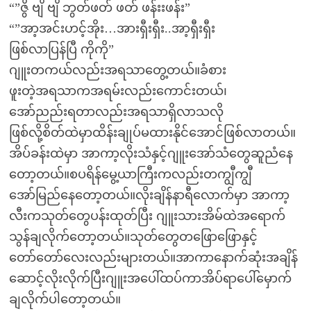
“”ဇွိ ဗျိ ဗျိ ဘွတ်ဖတ် ဖတ် ဖန်းးဖန်း”
“”အာ့အင်းဟင့်အိုး…အားရှီးရှီး..အာ့ရှီးရှီး
ဖြစ်လာပြန်ပြီ ကိုကို”
ဂျူးတကယ်လည်းအရသာတွေ့တယ်။ခံစား
ဖူးတဲ့အရသာကအရမ်းလည်းကောင်းတယ်၊
အော်ညည်းရတာလည်းအရသာရှိလာသလို
ဖြစ်လို့စိတ်ထဲမှာထိန်းချုပ်မထားနိုင်အောင်ဖြစ်လာတယ်။
အိပ်ခန်းထဲမှာ အာကာ့လိုးသံနှင့်ဂျူးအော်သံတွေဆူညံနေ
တော့တယ်။စပရိန်မွေ့ယာကြီးကလည်းတကျွီကျွီ
အော်မြည်နေတော့တယ်။လိုးချိန်နာရီလောက်မှာ အာကာ့
လီးကသုတ်တွေပန်းထုတ်ပြီး ဂျူးသားအိမ်ထဲအရောက်
သွန်ချလိုက်တော့တယ်။သုတ်တွေတဖြောဖြောနှင့်
တော်တော်လေးလည်းများတယ်။အာကာနောက်ဆုံးအချိန်
ဆောင့်လိုးလိုက်ပြီးဂျူးအပေါ်ထပ်ကာအိပ်ရာပေါ်မှောက်
ချလိုက်ပါတော့တယ်။