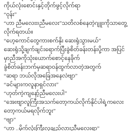
ကိုယ်လုံးစောင်းနှင့်တိုက်ဖွင့်လိုက်ရာ
“ဝုန်း”
“ဟာ ညီမလေးး၊ညီမလေး”သတိလစ်နေတဲ့ဂျူးကိုသာတွေ့
လိုက်ရတယ်။
“ဟေ့ကောင်တွေကားစက်နိုး ဆေးရုံသွားမယ်”
ဆေးရုံသို့ချက်ချင်းရောက်ပြီးခွဲစိတ်ခန်းတန်းပို့ကာ အပြင်
မှာညီအကိုသုံးယောက်စောင့်နေခိုက်
ခွဲစိတ်ခန်းဘက်မှဆရာဝန်ထွက်လာတဲ့အတွက်
“ဆရာ ဘယ်လိုအခြေအနေလဲဗျာ”
“ခင်များကလူနာရှင်လား”
“ဟုတ်ကဲ့ကျနော့်ညီမလေးပါ”
“အေးဗျာလူကြီးအသက်တော့ကယ်လိုက်နိုင်ပါရဲ့ကလေး
တော့ကယ်မရလိုက်ဘူး”
“ဗျာ”
“ဟာ ..မိုက်လုံးကြီးလှချည်လားညီမလေးရာ”