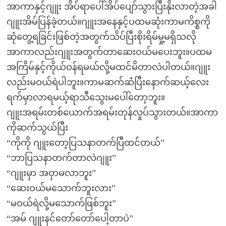
အာကာနှင့်ဂျူး အိပ်ရာပေါ်အိပ်ပျော်သွားပြီးနိုးလာတဲ့အခါ
ဂျူးအိမ်ပြန်ခဲ့တယ်။ဂျူးအနေနှင့်ပထမဆုံးကာမကိစ္စကို
ဆုံတွေ့ရခြင်းဖြစ်တဲ့အတွက်သိပ်ပြီးစိုးရိမ်မှု့မရှိသလို
အာကာလည်းဂျူးအတွက်တာဆေးဝယ်မပေးဘူး။ပထမ
အကြိမ်နှင့်ကိုယ်ဝန်ရမယ်လို့မထင်မိတာလဲပါတယ်။ဂျူး
လည်းမဝယ်ရဲပါဘူး။ကာမဆက်ဆံပြီးနောက်ဆယ့်လေး
ရက်မှာလာရမယ့်ရာသီသွေးမပေါ်တော့ဘူး။
ဂျူးအရမ်းတစ်ယောက်အရမ်းတုန်လှုပ်သွားတယ်။အာကာ
ကိုဆက်သွယ်ပြီး
“ကိုကို ဂျူးတော့ပြသနာတက်ပြီထင်တယ်”
“ဘာပြသနာတက်တာလဲဂျူး”
“ဂျူးမှာ အဝှာမလာဘူး”
“ဆေးဝယ်မသောက်ဘူးလား”
“မဝယ်ရဲလို့မသောက်ဖြစ်ဘူး”
“အမ် ဂျူးနင်တော်တော်ပေါ့တာပဲ”