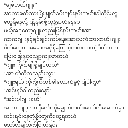
“ချစ်တယ်ဂျူး”
အာကာဖက်ထားပြီးနှူတ်ခမ်းချင်းနမ်းတယ်။ခါတိုင်းလူ
တွေရှိနေလို့ပြန်နမ်းဖို့တွန့်ဆုတ်နေပေ
မယ့်အခုတော့ဂျူးလည်းပြန်နမ်းတယ်။အာ
ကာကဂျူးနှင့်ရင်ချင်းကပ်နေအောင်ဖက်ထားတယ်။ဂျူး
စိတ်တွေကာမဆေးအရှိန်ကြောင့်တင်းထားတဲ့စိတ်ကတ
ဖြေးဖြေးနှင့်လျော့ကျလာတယ်
“ဂျူး ကိုကိုချိုစို့ချင်တယ်”
“အာ ကိုကိုကလည်းကွာ”
“ဂျူးရယ် ကိုကို့ကိုတစ်ခါလောက်ခွင့်ပြုပါကွာ”
“အင်းနစ်ခါတည်းနှော်”
“အင်းပါဂျူးရယ်”
အာကာဂျူးအကျီင်္လေးကိုမချွတ်တယ်။ဘော်လီအောက်မှာ
တင်းရင်းနေတဲ့နို့တွေ့ကိုတွေ့ရတယ်။
ဘော်လီချိတ်ကိုဖြုတ်ရင်း