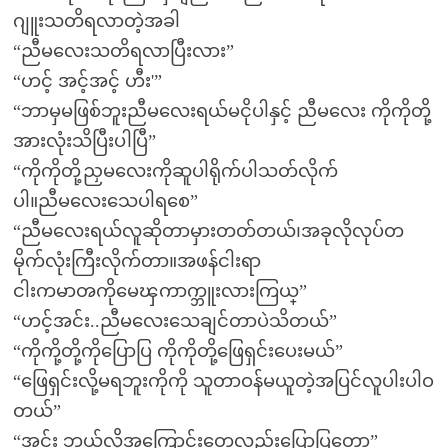
ဂျူးသတိရလာတဲ့အခါ
“ညီမလေးသတိရလာပြီးလား”
“ဟင့် အင့်အင့် ဟီး'”
“ဘာမှမဖြစ်ဘူးညီမလေးရယ်မငိုပါနှင့် ညီမလေး ကိုကိုတို့
အားလုံးသိပြီးပါပြီ”
“ကိုကိုတို့ညှမလေးကိုဆူပါရိုက်ပါသတ်လိုက်
ပါ။ညီမလေးသေပါရစေ”
“ညီမလေးရယ်လူဆိုတာမှားတတ်တယ်၊အခုလိုလုပ်တ
မိုက်လုံးကြီးလိုက်တာ။အဖန်ငါးရာ
ငါးကမာၻကိုမေၾကာက္ဘူးလားကြယ္”
“ဟင့်အင်း..ညီမလေးသေချင်တာပဲသိတယ်”
“ကိုကို့တို့ကိုပြောပြ ကိုကိုတို့ဖြေရှင်းပေးမယ်”
“ဖြေရှင်းလို့မရဘူးကိုကို သူတာဝန်မယူတဲ့အပြင်လူပါးပါဝ
တယ်”
“အင်း ဘယ်လိုအကြောင်းတွေလည်းပြောပြတော့”