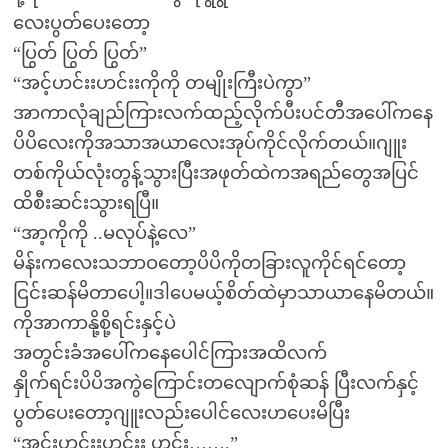
လေးပွတ်ပေးတော့
“ပြွတ် ပြွတ် ပြွတ်”
“အင့်ဟင်းးဟင်းးကိုကို တမျိုးကြီးပဲကွာ”
အာကာလုံချည်ကြားလက်ထည့်လိုက်ပီးပင်တီအပေါ်ကနေ
ပိပိလေးကိုအသာအယာလေးအုပ်ကိုင်လိုက်တယ်။ဂျူး
တစ်ကိုယ်လုံးတွန့်သွားပြီးအဖုတ်ထဲကအရည်တွေအပြင်
ထိစီးဆင်းသွားရပြီ။
“အာ့ကိုကို ..မလုပ်နဲ့လေ”
မိန်းကလေးသဘာဝတော့ပိပိကိုတခြားလူကိုင်ရင်တော့
ငြင်းဆန်မိတာပေါ့။ဒါပေမယ့်စိတ်ထဲမှာသာယာနေမိတယ်။
ကိုအာကာနို့စို့ရင်းနှင့်ပဲ
အတွင်းခံအပေါ်ကနေပေါင်ကြားအထိလက်
နှိုက်ရင်းပိပိအကွဲကြောင်းတလျောက်စုံဆန် ပြီးလက်နှင့်
ပွတ်ပေးတော့ဂျူးလည်းပေါင်လေးဟပေးမိပြီး
“အင်းဟင်းးဟင်းး ဟင်း…….”