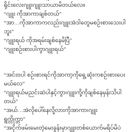
ရိုင်းလေးဂျူးဂျူးသာယာမိတယ်လေ။
“ဂျူး ကိုအာကာချစ်တယ်”
“အာ…ကိုအာကာကလည်းဂျူးအဲဒါတွေမစဉ်းစားသေးပါ
ဘူး”
“ဂျူးရယ် ကိုအရမ်းချစ်နေမိပြီ”
“ဂျူးစဉ်းစားပါကွာဂျူးရယ်”
“အင်းးးပါ စဉ်းစားရင်ကိုအာကာ့ကိုရှေ့ဆုံးကစဉ်းစားပေး
မယ်လေ”
“ဂျူးရယ်မညင်းဆဲပါနှင့်ကွာ၊ဂျူးကို့ကိုချစ်နေမှန်းသိပါ
တယ်”
“အယ်…အဲလိုပေါ်နေလို့လားကိုအာကာ၊ဂျူး
ရွက္လိုက္တာ”
“အငိုက်ဖမ်းမေးတဲ့မေးခွန်းမှာဂျူးတစ်ယောက်မရိပ်မိပဲ