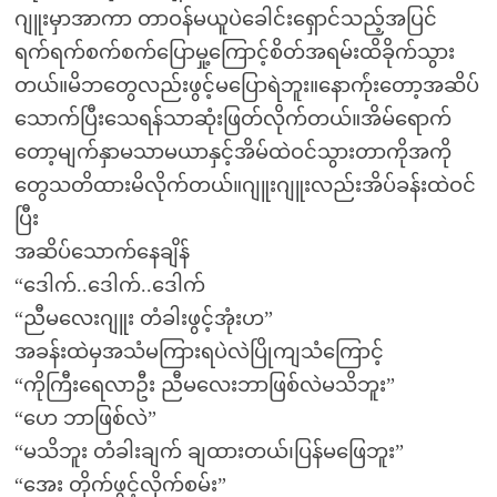
ဂျူးမှာအာကာ တာဝန်မယူပဲခေါင်းရှောင်သည့်အပြင်
ရက်ရက်စက်စက်ပြောမှု့ကြောင့်စိတ်အရမ်းထိခိုက်သွား
တယ်။မိဘတွေလည်းဖွင့်မပြောရဲဘူး။နောက်ုံးတော့အဆိပ်
သောက်ပြီးသေရန်သာဆုံးဖြတ်လိုက်တယ်။အိမ်ရောက်
တော့မျက်နှာမသာမယာနှင့်အိမ်ထဲဝင်သွားတာကိုအကို
တွေသတိထားမိလိုက်တယ်။ဂျူးဂျူးလည်းအိပ်ခန်းထဲဝင်
ပြီး
အဆိပ်သောက်နေချိန်
“ဒေါက်..ဒေါက်..ဒေါက်
“ညီမလေးဂျူး တံခါးဖွင့်အုံးဟ”
အခန်းထဲမှအသံမကြားရပဲလဲပြိုကျသံကြောင့်
“ကိုကြီးရေလာဦး ညီမလေးဘာဖြစ်လဲမသိဘူး”
“ဟေ ဘာဖြစ်လဲ”
“မသိဘူး တံခါးချက် ချထားတယ်၊ပြန်မဖြေဘူး”
“အေး တိုက်ဖွင့်လိုက်စမ်း”