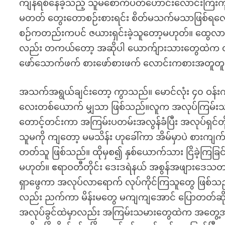
ကျန်ရစ်နေခဲ့သည့် သူမစောက်ပတ်ဟောင်းလောင်းကြီးကို 
မတတ် တွေးတောစဉ်းစားရင်း စိတ်မသက်မသာဖြစ်ရလေသည
စဉ်ကတည်းကပင် ဇယားရှင်းခဲ့သူတော့မဟုတ်။ ထွေလာ
လည်း တကယ်တော့ အဆိုပါ ယောက်ျားသားတွေထဲက တစ်
ဖော်သောက်ဖက် စားဖော်စားဖက် လောင်းကစားအတူတူ
အသက်အရွယ်ချင်းတော့ ကွာသည်။ မောင်လုံး ၄၀ ဝန်းကျ
လေးတစ်ယောက် မျှသာ ဖြစ်သည်။လူက အလုပ်ကြမ်းသမားပီ
တောင့်တင်းကာ အကြမ်းပတမ်းအလွန်ခံပြီး အလုပ်ရှင်တိုင
သူမကို ကျတော့ မမသိန်း ဟုခေါ်ကာ အိမ်မှာပဲ စားကျ
တတ်သူ ဖြစ်သည်။ ထိုမှစ၍ နှစ်ယောက်သား ငြိခဲ့ကြခ
မဟုတ်။ ဧရာဝတီတိုင်း ဒေးဒရဲနယ် အစွန်အဖျားဒေသတ
ရှာဖွေကာ အလုပ်လာရောက် လုပ်ကိုင်ကြသူတွေ ဖြစ်သ
လည်း ညက်ကာ မိန်းမတွေ မကျကျအောင် ပြောတတ်ဆိုတတ်သူ
အလုပ်ခွင်ထဲမှာလည်း အကြမ်းသမားတွေထဲက အတွေ့အ