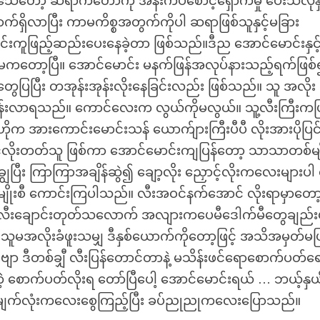
ေတော့ ဆရာကတော်ကို အနီးကပ်စောင့်ရှောက်မှု ပေးသလိုနှင
ောက်ရှိလာပြီး ကာမကိစ္စအတွက်ကိုပါ ဆရာဖြစ်သူနှင့်မခြား
ိုင်းကူဖြည့်ဆည်းပေးနေခဲ့တာ ဖြစ်သည်။ဒီည အောင်မောင်းနှင
် မကတော့ပြီ။ အောင်မောင်း မနက်ဖြန်အလုပ်နားသည့်ရက်ဖြစ
်းတွေပြပြီး တအုန်းအုန်းလိုးနေခြင်းလည်း ဖြစ်သည်။ သူ အလိုး
န်းလာရသည်။ ကောင်လေးက လွယ်ကိုမလွယ်။ သူ့လီးကြီးကဖြ
 ဟိုက အားကောင်းမောင်းသန် ယောက်ျားကြီးပီပီ လိုးအားပိုပြင်း
အောင်လိုးတတ်သူ ဖြစ်ကာ အောင်မောင်းကျပြန်တော့ သာသာတစ်မျိ
ွေပြီး ကြာကြာအချိန်ဆွဲ၍ ချော့လိုး ညှောင့်လိုးကလေးများပါ 
ိုးစီ ကောင်းကြပါသည်။ လီးအဝင်နက်အောင် လိုးရာမှာတော
 လီးချောင်းတုတ်သလောက် အလျားကပေမီဒေါက်မီတွေချည်းမိ
 သူမအလိုးခံဖူးသမျှ ဒီနှစ်ယောက်ကိုတော့ဖြင့် အသိအမှတ်မပ
းစမ်းဗျာ ဒီတစ်ချှီ လီးပြန်တောင်တာနဲ့ မသိန်းဖင်ရောစောက်ပတ်ရ
ဲ့ စောက်ပတ်လိုးရ တော်ပြီပေါ့ အောင်မောင်းရယ် … ဘယ့်နှယ
ကို မျက်လုံးကလေးစွေကြည့်ပြီး ခပ်ညုညုကလေးပြောသည်။