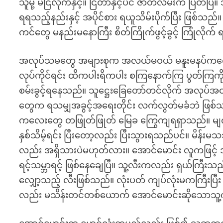
သူမို့ မငြိလိုက်နှင့်။ ငြိတာနှင့်ပင် ဇာတ်လမ်းက ပြတ
ရရသည့်နည်းနှင့် အပိုင်စား ရယူသိမ်းပိုက်ပြီး ဖြစ်သည
ကင်တွေ မနည်းမနောကြီး စိတ်ကြိုက်ဖွင့်ခွင့် ကြုံလို
အလုပ်သမတွေ အများစုက အလယ်မဝယ် မနူးမနပ်ကလေ
လုပ်ကိုင်ရင်း ထိကပါးရိကပါး စကြနောက်ကြ ပွတ်ကြကိ
စမ်းခွင့်ရနေသည်။ သူဋ္ဌေးခြေတော်တင်လိုက် အလုပ်အတူ လ
တွေက ရသမျှအခွင့်အရေးတိုင်း လက်လွတ်မခံဘဲ ဖြစ်သလို က
ကလေးတွေ တဖြုတ်ဖြုတ် မြေခ ကြွေကျရရှာသည်။ မျက်ရည်က
နှစ်သိမ့်ရင်း ပြီးတော့လည်း ပြီးသွားရသည်ပင်။ မိ
လည်း အရှိသားပဲမဟုတ်လား။ အောင်မောင်း လူကဖြင့
ရင့်သမ္ဘာရင့် ဖြစ်နေချေပြီ။ သူ့လီးကလည်း ရှယ်ကြီ
လျှော့သည့် လီးဖြစ်သည်။ လုံးပတ် ကျပ်လုံးမကကြီးပြ
လည်း မသိန်းတင်တစ်ယောက် အောင်မောင်းဆိုသောသူ့ကိ