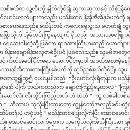
းတစ်ဖက်က သူ့လီးကို နှိုက်ကိုင်၍ ဆွကာဆွကာနှင့် လီးပြန်တ
ာင်းလက်များကလည်း မသိန်းတင် နို့အုံအိအိနှစ်ဖက်ကို ဖျ
ွတ်ချေကစားပေးနေသည်။ မသိန်းတင် ကလေးမွေးဖူးသူ မဟုတ်၍ သူ
အမြွှာလိုက် အုံခဲတင်းကြွနေလျက် ရှိသည်။ အသားအရေဖြူဝင်း
ား ရေဆေးငါးကဲ့သို့ ဖြစ်ကာ ရာဂအားကြီးမားသည့် ယောက်ျာ
်စုံသော မိန်းမချောမိန်းမလှတစ်ဦးပင် ဖြစ်လေသည်။ သူမမိဘတွ
် ကိုယ်အပေါ်ပိုင်းရော အောက်ပိုင်းမှာပါ အဝတ်အစားမဲ့နေပြ
ဖင်သားအိအိကားကားကြီးနှစ်ဖက်ကို ဆုပ်ညှစ်နယ်ကိုင်ပြီး သူမ
့်အသာဆွ၍ဆွ၍ ပေးနေပါသည်။ “ဦးမောင်လုံးရှိတုန်းက မသိန်
 “နင်နော် ငါ့ကို ဘယ်ကတည်းက ချောင်းကြည့်နေတာလဲ “”ကြာပ
ေတာ ဦးမောင်လုံး လိုးတိုင်းကြည့်တယ် ဟဲ ဟဲဟဲ ” “သူ တစ်ခါတစ
’” “သိသားပဲ သူလိုးပြီးထားတော့ ကျွန်တော့်အလှည့်ဖင်မကွဲ
ိပ်တန်းပဲ ဟင့်ဟင့် ” မသိန်းတင်ပြောလိုက်ပြီး အောင်မောင်း
ည်။ အောင်မောင်းလက်များက သူမကိုယ်လုံးအိအိကြီးအား ရစ