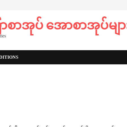
ပြာစာအုပ် အောစာအုပ်မျာ
ies
DITIONS