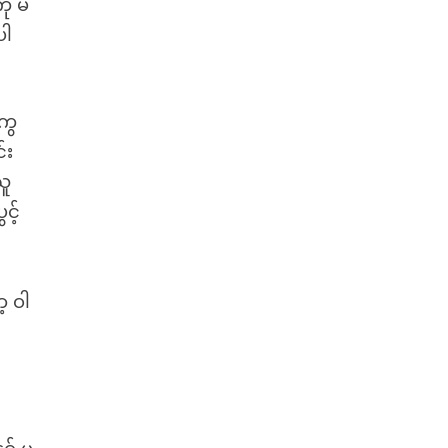
ို မ
ပါ
ကွ
်း
သူ
င့်
့ ဝါ