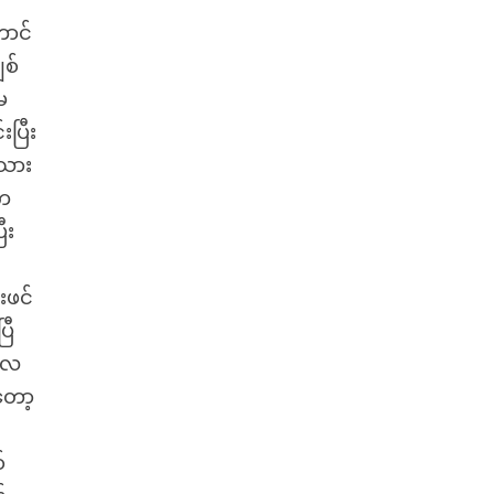
ောင်
စ်
မ
ပြီး
းသား
ေက
ီး
းဖင်
ြီ
်လေ
တော့
်