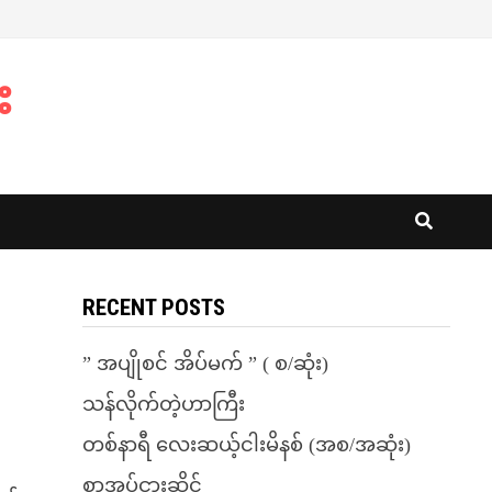
း
RECENT POSTS
” အပျိုစင် အိပ်မက် ” ( စ/ဆုံး)
သန်လိုက်တဲ့ဟာကြီး
တစ်နာရီ လေးဆယ့်ငါးမိနစ် (အစ/အဆုံး)
စာအုပ်ငှားဆိုင်