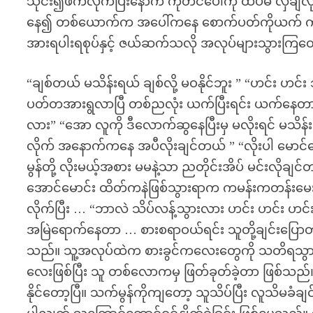
သိုင်း၍ဖက်လိုက်ပြီးနောက် ကုတင်ပေါ်ကို ထပ်မံ လှဲချလိ
နေ၍ တစ်ယောက်က အပေါ်ကနေ စောက်ပတ်ကိုယက် ကျန
အားရပါးရစုပ်နှင့် ဇယ်ဆက်သလို အလုပ်များသွားကြ
“ချစ်တယ် မသိန်းရယ် ချစ်လို့ မဝနိုင်ဘူး ” “ဟင်း 
ပတ်တအားရွလာပြီ တစ်ညလုံး ယက်ပြီးရင်း ယက်နေတာ
လား” “အော လူကို ဒီလောက်ဆွနေပြီးမှ မလိုးရင် မသိန်းအ
လိုက် အနောက်ကနေ အပီလိုးချင်တယ် ” “လိုးပါ မောင်
မွန်တို့ လိုးမယ့်အစား မမနဲ့သာ ညတိုင်းအိပ် မင်းလိ
အောင်မောင်း ထိတ်ကနဲဖြစ်သွားရာက ကမန်းကတန်းမေး
လိုက်ပြီး … “ဘာလဲ သိပ်လန့်သွားလား ဟင်း ဟင်း ဟင်
အမြဲရောက်နေတာ … စားစရာဝယ်ရင်း သူတို့ချင်းပြောတာ
သည်။ သူ့အလုပ်ထဲက စားခွင်ကလေးတွေကို သတိရသွာ
လေးဖြစ်ပြီး သူ တစ်လောကမှ ဖြတ်ခုတ်ခဲ့တာ ဖြစ်သည်။
နိုင်တော့ပြီ။ သက်မွန်ကိုကျတော့ သူသိပ်ပြီး လူသိမခံ