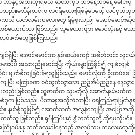
ဘာနှင့်အစားထိုးရမလဲ ဆိုတာကိုပဲ တစ်နေ့တစ်နေ့ ခေါင်းပူ
်။မသိန်းတင်က လင်ရှိမယားဖြစ်ခဲ့ပေမယ့် လင်ငုတ်တုတ်
ကာလီ ဇာတ်လမ်းကလေးတွေ ရှိခဲ့ဖူးသည်။ အောင်မောင်းဆို
ယောက်သာ ဖြစ်သည်။ သူမယောက်ျား မောင်လုံးနှင့် သေ
လုပ်ဖက်တွေဖြစ်ကြသည်။
င်ရှိပြီး အောင်မောင်းက နှစ်ဆယ်ကျော် အစိတ်တင်း လူငယ
ပီ အသားညိုမောင်းပြီး ကိုယ်ခန္ဓာကြံ့ခိုင်၍ ကျစ်လျစ်
်း မျက်စိကျခြင်းခံရသူဖြစ်သည်။ မောင်လုံးကို ဦးတပ်ခေါ်ပြ
က်ကျပြီး မကြာခဏ ဝင်ထွက်သွားလာ ညဉ့်အိပ်ညဉ့်နေ နေသွား
ြင်းလည်းဖြစ်သည်။ သူ့ဇာတိက သူမတို့လို အောက်နယ်ဖက်က
စ်ခုက ဖြစ်သည်။ မိသားစုအလိုက်လာပြီး ရေကြည်ရာမြက်နု
ည်။ နယ်စုံသူဖြစ်၍ အောက်သက် အလွန်ကျေပြီး အပြောအဆို
 ဖြစ်သည်။ ရုပ်ကြမ်းနှင့် နွံဲ့တတ်သူလို့ ဆိုရမလိုပင်။
ကြုံခပ်နုနု ဆတ်စလူးခါနေသည့် အလုပ်သမ ကလေးတွေဆိုလ