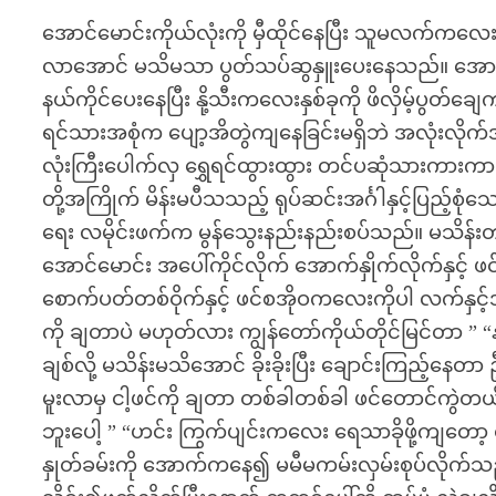
အောင်မောင်းကိုယ်လုံးကို မှီထိုင်နေပြီး သူမလက်ကလေ
လာအောင် မသိမသာ ပွတ်သပ်ဆွနှူးပေးနေသည်။ အောင်မေ
နယ်ကိုင်ပေးနေပြီး နို့သီးကလေးနှစ်ခုကို ဖိလှိမ့်ပ
ရင်သားအစုံက ပျော့အိတွဲကျနေခြင်းမရှိဘဲ အလုံးလိုက်
လုံးကြီးပေါက်လှ ရွှေရင်ထွားထွား တင်ပဆုံသားကားက
တို့အကြိုက် မိန်းမပီသသည့် ရုပ်ဆင်းအင်္ဂါနှင့်ပြည့
ရေး လမိုင်းဖက်က မွန်သွေးနည်းနည်းစပ်သည်။ မသိန်းတင
အောင်မောင်း အပေါ်ကိုင်လိုက် အောက်နှိုက်လိုက်နှင့် 
စောက်ပတ်တစ်ဝိုက်နှင့် ဖင်စအိုဝကလေးကိုပါ လက်နှင
ကို ချတာပဲ မဟုတ်လား ကျွန်တော်ကိုယ်တိုင်မြင်တာ ”
ချစ်လို့ မသိန်းမသိအောင် ခိုးခိုးပြီး ချောင်းကြည့်န
မူးလာမှ ငါ့ဖင်ကို ချတာ တစ်ခါတစ်ခါ ဖင်တောင်ကွဲတယ်
ဘူးပေါ့ ” “ဟင်း ကြွက်ပျင်းကလေး ရေသာခိုဖို့ကျတော့ ထ
နှုတ်ခမ်းကို အောက်ကနေ၍ မမီမကမ်းလှမ်းစုပ်လိုက်သ