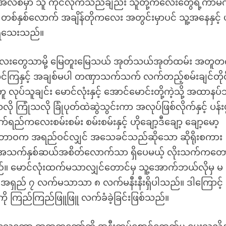
်ပြီ။ အလစ်မှာ သူ ကိုင်လိုက်သည်ချည်း သူတို့ကလေးတွေရဲ့ကာမက
်။ တစ်နှစ်လောက် အချိန်တိုကလေး အတွင်းမှာပင် သူ့အနေနှင့် 
က် ရသေးသည်။
းတွေသာမို့ မြေတူးမြေသယ် အုတ်သယ်အုတ်ထမ်း အတူတ
ုင်ကြနှင့် အချစ်မပါ တဏှာသက်သက် လက်တည့်စမ်းချင်တိုင
ုပ်သူချင်း မောင်လုံးနှင့် အောင်မောင်းတို့ကဲ့သို့ အထာနပ်
ြုံသလို ခြုံပုတ်ထဲဆွဲသွင်းကာ အလုပ်ဖြစ်လိုက်နှင့် ပန်းပွ
လေးစမ်းစမ်း စမ်းစမ်းနှင့် ဟိုချော့ဒီချော့ ချော့မော့
န်းမသဘာဝက အရည်ဝင်လျှင် အသေခင်သည်ဆိုသော ဆိုရိုးစကား
် အသက်နှစ်ဆယ်အစိတ်လောက်သာ ရှိပေမယ့် လိုးသက်ကတော
းသည်။ မောင်လုံးထက်မသာလျှင်တောင်မှ သူ့အောက်ဘယ်လိုမှ မ
ီး အရှည် ၇ လက်မသာသာ ၈ လက်မနီးနီးရှိပါသည်။ ဒါကြောင့်
ု ကြည်ကြည်ဖြူဖြူ လက်ခံခဲ့ခြင်းဖြစ်သည်။