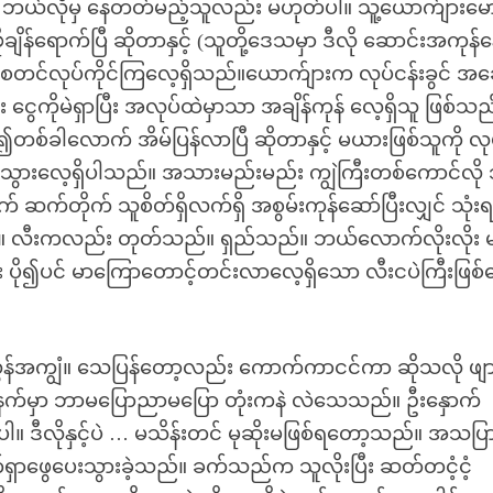
် ဘယ်လိုမှ နေတတ်မည့်သူလည်း မဟုတ်ပါ။ သူ့ယောက်ျားမေ
ျိန်ရောက်ပြီ ဆိုတာနှင့် (သူတို့ဒေသမှာ ဒီလို ဆောင်းအကုန်န
ု စတင်လုပ်ကိုင်ကြလေ့ရှိသည်။ယောက်ျားက လုပ်ငန်းခွင် အခေါ်
း ငွေကိုမဲရှာပြီး အလုပ်ထဲမှာသာ အချိန်ကုန် လေ့ရှိသူ ဖြစ်သည
၍တစ်ခါလောက် အိမ်ပြန်လာပြီ ဆိုတာနှင့် မယားဖြစ်သူကို လု
းသွားလေ့ရှိပါသည်။ အသားမည်းမည်း ကျွဲကြီးတစ်ကောင်လို 
်တိုက် သူစိတ်ရှိလက်ရှိ အစွမ်းကုန်ဆော်ပြီးလျှင် သုံး
။ လီးကလည်း တုတ်သည်။ ရှည်သည်။ ဘယ်လောက်လိုးလိုး မ
တိုင်း ပို၍ပင် မာကြောတောင့်တင်းလာလေ့ရှိသော လီးငပဲကြီးဖြစ
အကျွံ။ သေပြန်တော့လည်း ကောက်ကာငင်ကာ ဆိုသလို ဖျာ
 နံနက်မှာ ဘာမပြောညာမပြော တုံးကနဲ လဲသေသည်။ ဦးနှောက်
ဒီလိုနှင့်ပဲ … မသိန်းတင် မုဆိုးမဖြစ်ရတော့သည်။ အသပြ
ရှာဖွေပေးသွားခဲ့သည်။ ခက်သည်က သူလိုးပြီး ဆတ်တငံ့ငံ့