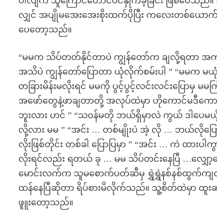
ပါလျက် သူကြောင်တောင်ဝင်နှိုက်ခဲ့ခြင်း ဖြစ်ပေသည်။
လျှင် အပျိုမအေးအေးစိုးထက်ပိုပြီး ကလေးတစ်ယော
ပေတော့သည်။
“မမက သိပ်တတ်နိုင်တာပဲ ကျွန်တော်က ချလို့ရတာ 
အသိပဲ ကျွန်တော်ပြောတာ ယုံလိုက်စမ်းပါ ” “မမက မယုံဘူ
တခြားမိန်းမလိုးရင် မမကို ပွင့်ပွင့်လင်းလင်းပြောမှ
အဖော်တွေနဲ့ဖာချတာတို့ အလုပ်ထဲမှာ ဟိုကောင်မဒီကေ
ဘူးလား ဟင် ” “သဝန်မတို ဘယ်ရှိမှာလဲ ကွယ် ဒါပေမယ့
လို့လား မမ ” “အင်း … တစ်မျိုးပဲ အဲ့ လို … ဘယ်လိုပ
လိုးဖြစ်တိုင်း တစ်ခါ ပြောပြမှာ ” “အင်း … ကဲ ထားပါက
လိုးရင်လည်း ရတယ် ခု … မမ သိပ်တင်းနေပြီ …လျှော့ပ
မောင်းလက်က သူမစောက်ပတ်ဆီမှ ရွှဲရွှဲနစ်နစ်ထွက်ကျလ
ထန်နေပြီဆိုတာ ရိပ်စားမိလိုက်သည်။ သူ့စိတ်ထဲမှာ ထူးဆ
ဖူူးတော့သည်။