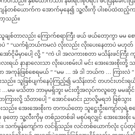
ုက်ပါသည်။ နှစ်ယောက်သား နမ်းရင်းစုပ်ရင်း ဖင်ပြန်ခေါင်းပြန
်တစ်ယောက်က အောက်မှနေ၍ သူ့လီးကို ပါးစပ်ထဲထည့်
တော့သည်။
ဟင်း သူချစ်တာလည်း ကြောက်စရာကြီး ဖယ် ဖယ်တော့ကွာ မမ စ
ပဲ ” “ယက်ရုံဘယ်ကမလဲ လိုးလည်း လိုးပေးနေတာပဲ မဟုတ်
ော်ငိုမိမှာပေါ့ လို့ ” “ကဲ ပါ အလကားစတာ မသိန်းဖင်ကြီး ကု
လေးရယ် နာနာလေးသာ လိုးပေးစမ်းပါ မင်း အေးအေးစိုးတို့ 
ုချင်တာ အကုန်ဖြစ်စေရမယ် ” “မမ … အဲ ဒါ ဘယ်က … ကြားလဲ ”
သည်။ သူဖြစ်ပျက်နေပုံကြည့်၍ မသိန်းတင် တဟင်းဟင်းရယ
း …မမ မသိတာ ဘာမှမရှိဘူး မင်းတို့အလုပ်ကလူတွေ မမဆိုင်
ကြားလို့ သိတာပေါ့ ” အောင်မောင်း ညာလို့မရဘဲ ဖြစ်သွား
းသည်။ အေးအေးစိုးက တကယ်တော့ သူဋ္ဌေးဦးကျော်လှရဲ့စ
 ခုတော့ သူ့လီးကိုမှ တစ်ညတစ်ခါ မစုပ်ရလျှင် အေးအေးစိုး 
ချင်။ သက်မွန်ကျော်က လင်ရှိသည်။ လင်တစ်ယောက်လုံး ငုပ်တုပ်