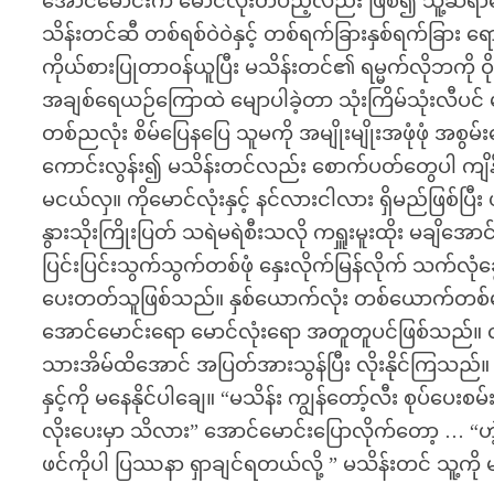
အောင်မောင်းက မောင်လုံးတပည့်လည်း ဖြစ်၍ သူ့ဆရာသ
သိန်းတင်ဆီ တစ်ရစ်ဝဲဝဲနှင့် တစ်ရက်ခြားနှစ်ရက်ခြား ရ
ကိုယ်စားပြုတာဝန်ယူပြီး မသိန်းတင်၏ ရမ္မက်လိုဘကို ဝ
အချစ်ရေယဉ်ကြောထဲ မျောပါခဲ့တာ သုံးကြိမ်သုံးလီပင
တစ်ညလုံး စိမ်ပြေနပြေ သူမကို အမျိုးမျိုးအဖုံဖုံ အစွမ
ကောင်းလွန်း၍ မသိန်းတင်လည်း စောက်ပတ်တွေပါ ကျိ
မငယ်လှ။ ကိုမောင်လုံးနှင့် နင်လားငါလား ရှိမည်ဖြစ်ပြီး
နွားသိုးကြိုးပြတ် သရဲမရဲစီးသလို ကရှူးမူးထိုး မချိ
ပြင်းပြင်းသွက်သွက်တစ်ဖုံ နှေးလိုက်မြန်လိုက် သက်လုံချ
ပေးတတ်သူဖြစ်သည်။ နှစ်ယောက်လုံး တစ်ယောက်တစ်မျ
အောင်မောင်းရော မောင်လုံးရော အတူတူပင်ဖြစ်သည်။
သားအိမ်ထိအောင် အပြတ်အားသွန်ပြီး လိုးနိုင်ကြသည်။
နှင့်ကို မနေနိုင်ပါချေ။ “မသိန်း ကျွန်တော့်လီး စုပ်ပေ
လိုးပေးမှာ သိလား” အောင်မောင်းပြောလိုက်တော့ … “ဟ
ဖင်ကိုပါ ပြဿနာ ရှာချင်ရတယ်လို့ ” မသိန်းတင် သူ့