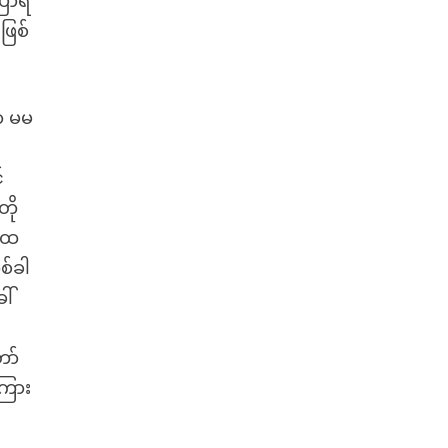
ြောရ
ဖြစ်
ာ မမ
်
တို
ိုထ
စ်ခါ
ါ်
ော်
ကြား