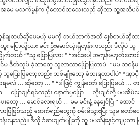
 သူ့လင်သိလျှင် ဓားခုတ်ပွဲတောင်ဖြစ်သွားနိုင်သည်။ တကယ်ပ
က်အမေ မသက်မွန်က ပိုတောင်ထသေးသည် ဆိုတာ သူ့အသိပင်
အကုန်ချတယ်ဆိုပေမယ့် မမကို ဘယ်လာက်အထိ ချစ်တယ်ဆိုတ
း ပြောလို့လား မင်း ဦးမောင်လုံးရှိတုန်းကလည်း ဒီလိုပဲ သူ
 မမကြိုက်တယ် “”သူ ပြောပြလား ” “အင်းပေါ့ အကုန်မဟုတ်တောင
ာင်မ ဒိတ်လုပ် ခဲ့တာတွေ သူလာလာပြောပြတာပဲ” “မမ သဝန်မ
် သူပြောပြတော့လည်း တစ်မျိုးတော့ ခံစားရတာပါပဲ” “ဏှာပ
ြောရမလဲ … ဆိုတော့ … ” “ဒါဖြင့် ကျွန်တော် ပြောပြမယ် … တ
ွာ … ပြောချင်ရင်လည်း နောက်မှပြော … လိုးချင်လို့ မမအိမ်ခေ
ေးတော့ … မောင်လေးရယ် … မမ မင်းနဲ့ နေချင်ပြီ ” အောင်
ာပြီဖြစ်သည့် စောက်ရည်တွေကို စမ်းမိသွားပြီး သူမ တော်တ
န်းနေသည်။ ဒီလို ခံစားချက်မျိုးကို သူ မမသိန်းနှင့်ကျမှသာ 