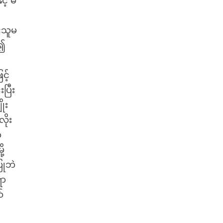
့် မ
့်သူမ
်၍
င့်
ပြီး
ုး
လိုး
့
ု့
ြုဘဲ
ော
်