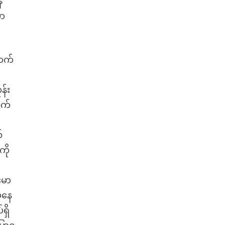
်
ကာ
ောက်
န်း
သက်
်
ကို
မော
မနေ
ရှိ