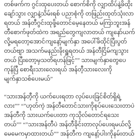
တစ်ဖက်က ဂွင်းထုပေးတယ် စောက်စိကို လျှာထိပ်နဲ့ဖိထိုး
ချော်သွား လျှာနဲ့သိမ်းရစ် ပညာစုံကို တဖြည်းထုတ်သုံးလာ
ရတယ် အန်တီဂွင်းထုဖို့တောင်မေ့နေတယ် မကြာဘူးအန်
တီစောက်ဖုတ်ထဲက အရည်တွေကျလာတယ် ကျနော်ယက်
လို့မရတော့အောင်ကျနော့်မျက်နှာ အပေါ်ဖိထိုင်ပြီးပွတ်
တယ်ဗျာ အသက်မနည်းခိုးရှူရတယ် အန်တီငြိမ်ကျသွား
တယ် ပြီးတော့မှသတိရဟန်ဖြင့်”” သားမျက်နှာတွေပေ
ကုန်ပြီ စောရီးသားလေးရယ် အန်တီ့သားလေးကို
မျက်နှာသစ်ပေးမယ်”
“သားအန်တီ့ကို ယက်ပေးရတာ လုပ်ပေးခြင်စိတ်ရှိရဲ့
လား”” “”ဟုတ်ကဲ့ အန်တီတောင်သားကိုစုပ်ပေးသေးတာပဲ
အန်တီကို သားယက်ပေးတာ ကုသိုလ်တောင်ရသေး
တယ်”” “”သားအန်တီပဲ အန်တီခိုင်းတာလုပ်ပေးရမယ်လို့
မေမေကမှာထားတယ်”” အန်တီက ကျနော့်ပါးကိုနမ်းတယ်