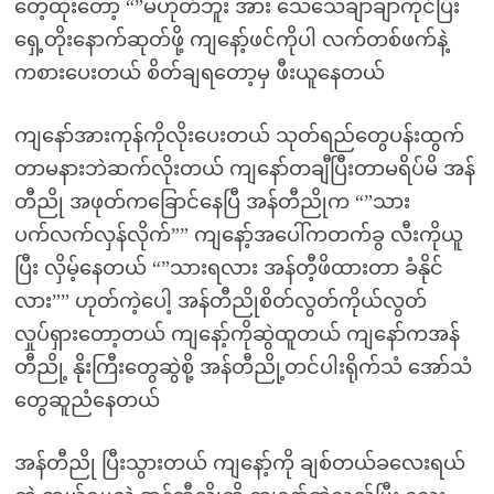
တေ့ထိုးတော့ “”မဟုတ်ဘူး အား သေသေချာချာကိုင်ပြီး
ရှေ့တိုးနောက်ဆုတ်ဖို့ ကျနော့်ဖင်ကိုပါ လက်တစ်ဖက်နဲ့
ကစားပေးတယ် စိတ်ချရတော့မှ ဖီးယူနေတယ်
ကျနော်အားကုန်ကိုလိုးပေးတယ် သုတ်ရည်တွေပန်းထွက်
တာမနားဘဲဆက်လိုးတယ် ကျနော်တချီပြီးတာမရိပ်မိ အန်
တီညို အဖုတ်ကခြောင်နေပြီ အန်တီညိုက “”သား
ပက်လက်လှန်လိုက်”” ကျနော့်အပေါ်ကတက်ခွ လီးကိုယူ
ပြီး လှိမ့်နေတယ် “”သားရလား အန်တီ့ဖိထားတာ ခံနိုင်
လား”” ဟုတ်ကဲ့ပေါ့ အန်တီညိုစိတ်လွတ်ကိုယ်လွတ်
လှုပ်ရှားတော့တယ် ကျနော့်ကိုဆွဲထူတယ် ကျနော်ကအန်
တီညို့ နိုးကြီးတွေဆွဲစို့ အန်တီညို့တင်ပါးရိုက်သံ အော်သံ
တွေဆူညံနေတယ်
အန်တီညို ပြီးသွားတယ် ကျနော့်ကို ချစ်တယ်ခလေးရယ်