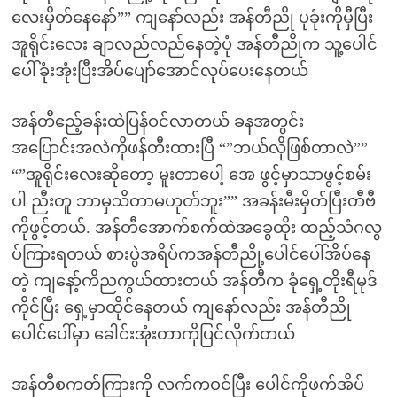
လေးမှိတ်နေနော်”” ကျနော်လည်း အန်တီညို ပုခုံးကိုမှီပြီး
အူရိုင်းလေး ချာလည်လည်နေတဲ့ပုံ အန်တီညိုက သူ့ပေါင်
ပေါ်ခုံးအုံးပြီးအိပ်ပျော်အောင်လုပ်ပေးနေတယ်
အန်တီဧည့်ခန်းထဲပြန်ဝင်လာတယ် ခနအတွင်း
အပြောင်းအလဲကိုဖန်တီးထားပြီ “”ဘယ်လိုဖြစ်တာလဲ””
“”အူရိုင်းလေးဆိုတော့ မူးတာပေါ့ အေ ဖွင့်မှာသာဖွင့်စမ်း
ပါ ညီးတူ ဘာမှသိတာမဟုတ်ဘူး”” အခန်းမီးမှိတ်ပြီးတီဗီ
ကိုဖွင့်တယ်. အန်တီအောက်စက်ထဲအခွေထိုး ထည့်သံဂလွ
ပ်ကြားရတယ် စားပွဲအရိပ်ကအန်တီညို့ပေါင်ပေါ်အိပ်နေ
တဲ့ ကျနော့်ကိညကွယ်ထားတယ် အန်တီက ခုံရှေ့တိုးရီမုဒ်
ကိုင်ပြီး ရှေ့မှာထိုင်နေတယ် ကျနော်လည်း အန်တီညို
ပေါင်ပေါ်မှာ ခေါင်းအုံးတာကိုပြင်လိုက်တယ်
အန်တီစကတ်ကြားကို လက်ကဝင်ပြီး ပေါင်ကိုဖက်အိပ်