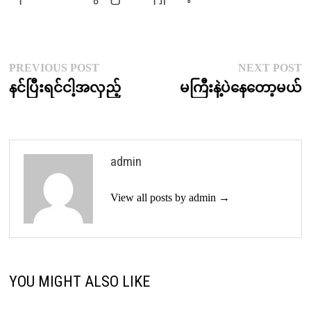
Post
Previous
N
PREVIOUS POST
NEXT POST
post:
p
နင်ပြီးရင်ငါ့အလှည့်
မကြီးနဲ့ပဲနေတော့မယ်
navigation
admin
View all posts by admin →
YOU MIGHT ALSO LIKE