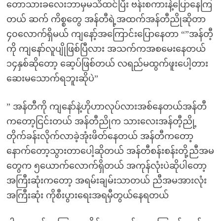
တောသားခလေးဘာမှမသိထင်ပြီး ဗန်းစကားနဲ့ပြောနေကြ
တယ် ဆက် ကိစ္စတွေ အန်တီရဲ့အထက်အန်တီညိုဆိုတာ
၄၀လောက်ရှိမယ် ကျနော့်အကြောင်းပြောနေတာ “”အန်တီ့
ကို ကျနော်လူပျိုဖြစ်ပြီလား အသက်ကအစမေးနေတယ်
၁၄နှစ်ဆိုတော့ ဆေ့ပ်ဖြစ်တယ် လရည်မထွက်ဖူးပေါ့တား
ဆေးမသောက်ရဘူးဆိုပဲ”
” အန်တီကို ကျနော်နဲ့ဟိုဟာလုပ်လားအစ်နေတယ်အန်တီ
ကတော့ငြင်းတယ် အန်တီညိုက သားလေးအန်တီ့ညို့
တိုက်ခန်းလိုက်လာခဲ့အုံးဖိတ်နေတယ် အန်တီကတော့
နောက်တော့သွားတာပေါ့ဆိုတယ် အန်တီစန်းစန်းတို့ညီအမ
တွေက ၅ယောက်လောက်ရှိတယ် အကုန်လုံးပဲဆိုပါတော့
အကြီးဆုံးကတော့ အရမ်းချမ်းသာတယ် ညီအမအားလုံး
အကြီးဆုံး ကိုစီးပွားရေးအရမှီတွယ်နေရတယ်