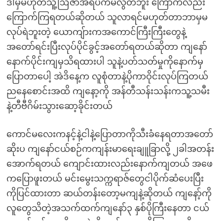
ဒါမှမဟုတ်သူ့ဩဇာအရိပ်ကမလွတ်ဘူး ကြောက်လည်း
ကြောက်ကြရတယ်ဆိုတယ် သူလာရင်မဟုတ်တာဘာမှမ
လုပ်ရဲဘူးတဲ့ ယောကျ်ားကအကောင်ကြီးကြီးတွေနဲ့
အတော်ရင်းပြီးလုပ်ပိုင်ခွင့်အတော်ရတယ်ဆိုတာ ကျနော်
နောက်ပိုင်းကျမှသိရထားပါ သူနဲ့ပတ်သတ်မှုကိုနောက်မှ
ပြောတာပေါ့ အဲဒိနေ့က လူစုံတာနဲ့ပိုကာဝိုင်းလုပ်ကြတယ်
ညနေစောင်းအထိ ကျနော့ကို အန်တီသန်းသန်းကသူ့သမီး
နဲ့တီဗီဂိမ်းသွားဆော့ခိုင်းတယ်
ကောင်မလေးကနင့်နဲ့ငါနဲ့ပြောတာကိုသီးခံနေရတာအတော်
ဆိုးပ ကျနော်ငယ်စဉ်ကကျန်းမာရေးချူခြာလို့ ၂ခါအတန်း
အောက်ရတယ် ကျောင်းထားလည်းနောက်ကျတယ် အဖေ
ကပြောဖူးတယ် မင်းမွေးသက္ကရာဇ်တွေငါပိုက်ဆံပေးပြီး
ကိုပြင်ထားတာ ဆယ်တန်းတော့မကျနဲ့ဆိုတယ် ကျနော့်ကို
လူတွေသိတဲ့အသက်ထက်ကျနော်၃ နှစ်ပိုကြီးနေတာ ငယ်