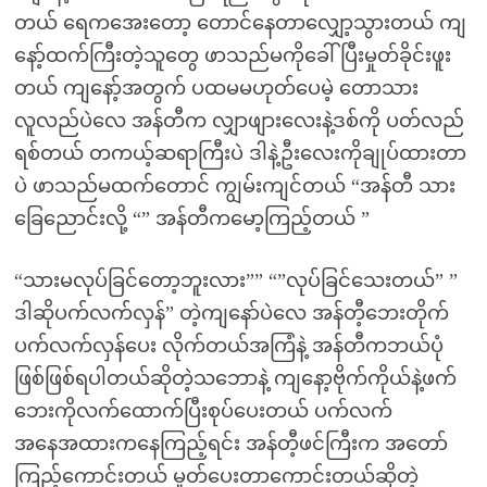
တယ် ရေကအေးတော့ တောင်နေတာလျှော့သွားတယ် ကျ
နော့်ထက်ကြီးတဲ့သူတွေ ဖာသည်မကိုခေါ်ပြီးမှုတ်ခိုင်းဖူး
တယ် ကျနော့်အတွက် ပထမမဟုတ်ပေမဲ့ တောသား
လူလည်ပဲလေ အန်တီက လျှာဖျားလေးနဲ့ဒစ်ကို ပတ်လည်
ရစ်တယ် တကယ့်ဆရာကြီးပဲ ဒါနဲ့ဦးလေးကိုချုပ်ထားတာ
ပဲ ဖာသည်မထက်တောင် ကျွမ်းကျင်တယ် “အန်တီ သား
ခြေညောင်းလို့ “” အန်တီကမော့ကြည့်တယ် ”
“သားမလုပ်ခြင်တော့ဘူးလား”” “”လုပ်ခြင်သေးတယ်” ”
ဒါဆိုပက်လက်လှန်” တဲ့ကျနော်ပဲလေ အန်တီ့ဘေးတိုက်
ပက်လက်လှန်ပေး လိုက်တယ်အကြံနဲ့ အန်တီကဘယ်ပုံ
ဖြစ်ဖြစ်ရပါတယ်ဆိုတဲ့သဘောနဲ့ ကျနော့ဗိုက်ကိုယ်နဲ့ဖက်
ဘေးကိုလက်ထောက်ပြီးစုပ်ပေးတယ် ပက်လက်
အနေအထားကနေကြည့်ရင်း အန်တီ့ဖင်ကြီးက အတော်
ကြည့်ကောင်းတယ် မှုတ်ပေးတာကောင်းတယ်ဆိုတဲ့