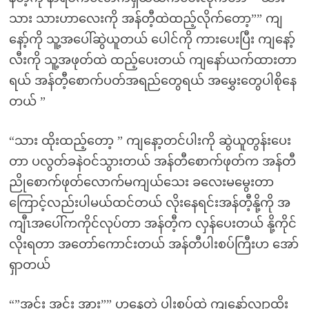
သား သားဟာလေးကို အန်တီ့ထဲထည့်လိုက်တော့”” ကျ
နော့်ကို သူ့အပေါ်ဆွဲယူတယ် ပေါင်ကို ကားပေးပြီး ကျနော့်
လီးကို သူ့အဖုတ်ထဲ ထည့်ပေးတယ် ကျနော်ယက်ထားတာ
ရယ် အန်တီ့စောက်ပတ်အရည်တွေရယ် အမွှေးတွေပါစိုနေ
တယ် ”
“သား ထိုးထည့်တော့ ” ကျနော့တင်ပါးကို ဆွဲယူတွန်းပေး
တာ ပလွတ်ခနဲဝင်သွားတယ် အန်တီစောက်ဖုတ်က အန်တီ
ညိုစောက်ဖုတ်လောက်မကျယ်သေး ခလေးမမွေးတာ
ကြောင့်လည်းပါမယ်ထင်တယ် လိုးနေရင်းအန်တီ့နို့ကို အ
ကျီၤအပေါ်ကကိုင်လုပ်တာ အန်တီ့က လှန်ပေးတယ် နို့ကိုင်
လိုးရတာ အတော်ကောင်းတယ် အန်တီပါးစပ်ကြီးဟ အော်
ရှာတယ်
“”အင်း အင်း အား”” ဟနေတဲ့ ပါးစပ်ထဲ ကျနော့်လျှာထိုး