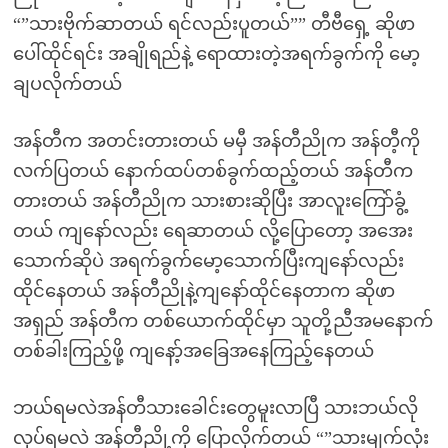
“”သားဗိုက်ဆာတယ် ရင်လည်းပူတယ်”” တီဗီရှေ့ ဆိုဖာ
ပေါ်ထိုင်ရင်း အချိုရည်နဲ့ ရောထားတဲ့အရက်ခွက်ကို မော့
ချပလိုက်တယ်
အန်တီက အတင်းတားတယ် မမှီ အန်တီညိုက အန်တီ့ကို
လက်ပြတယ် နောက်ထပ်တစ်ခွက်ထည့်တယ် အန်တီက
တားတယ် အန်တီညိုက သားစားဆိုပြီး အာလူးကြော်ခွံ့
တယ် ကျနော်လည်း ရေဆာတယ် လို့ပြောတော့ အအေး
သောက်ဆိုပဲ အရက်ခွက်မော့သောက်ပြီးကျနော်လည်း
ထိုင်နေတယ် အန်တီညိုနဲ့ကျနော်ထိုင်နေတာက ဆိုဖာ
အရှည် အန်တီက တစ်ယောက်ထိုင်မှာ သူတို့ညီအမနောက်
တစ်ခါးကြည့်ဖို့ ကျနော့်အခြေအနေကြည့်နေတယ်
ဘယ်ရမလဲအန်တီသားခေါင်းတွေမူးလာပြီ သားဘယ်လို
လုပ်ရမလဲ အန်တီညို့ကို ပြောလိုက်တယ် “”သားမျက်လုံး