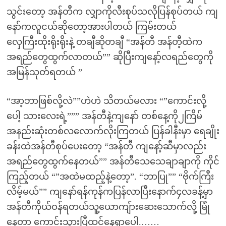
သွင်းတော့ အန်တီက လျှာကိုလီးစုပ်သလိုပြန်စုပ်တယ် ကျ
နော်ကလူငယ်ဆိုတော့အားပါတယ် ကြမ်းတယ်
လှေကြီးထိုးရိုးရိုးနဲ့ တချီဆိုတချီ “အန်တီ အန်တီ့ထဲက
အရည်တွေထွက်လာတယ်”” ဆိုပြီးကျနော့်လရည်တွေကို
အမြန်သုတ်ရတယ် ”
“အာ့ဘာဖြစ်လို့လဲ””ဟဲဟဲ သိတယ်မလား “”ကောင်းလို့
ပေါ့ သားလေးရဲ့””” အန်တီနဲ့ကျနော် တစ်နေ့ကို၂ကြိမ်
အနည်းဆုံးတစ်လလောက်လိုးကြတယ် ပြန်ခါနီးမှာ ရေချိုး
ခန်းထဲအန်တီစုပ်ပေးတော့ “အန်တီ ကျနော့်ဆီမှာလည်း
အရည်တွေထွက်နေတယ်”” အန်တီသေသေချာချာကို ကိုင်
ကြည့်တယ် “”အထဲမထည့်နဲ့တော့”. “ဘာပြု”” “ဗိုက်ကြီး
လိမ့်မယ်”” ကျနော်ရန်ကုန်ကပြန်လာပြီးနောက်၄လခန့်မှာ
အန်တီကိုယ်ဝန်ရတယ်သူ့ယောကျ်ားဆေးသောက်လို့ မြုံ
နေတာ ကောင်းသွားပြီထင်နေရှာပေါ့.……