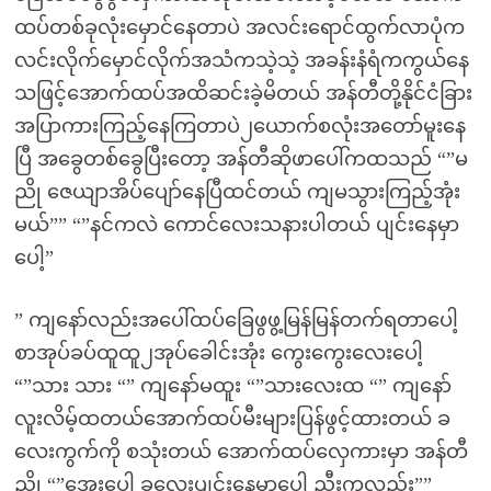
ထပ်တစ်ခုလုံးမှောင်နေတာပဲ အလင်းရောင်ထွက်လာပုံက
လင်းလိုက်မှောင်လိုက်အသံကသဲ့သဲ့ အခန်းနံရံကကွယ်နေ
သဖြင့်အောက်ထပ်အထိဆင်းခဲ့မိတယ် အန်တီတို့နိုင်ငံခြား
အပြာကားကြည့်နေကြတာပဲ၂ယောက်စလုံးအတော်မူးနေ
ပြီ အခွေတစ်ခွေပြီးတော့ အန်တီဆိုဖာပေါ်ကထသည် “”မ
ညို ဇေယျာအိပ်ပျော်နေပြီထင်တယ် ကျမသွားကြည့်အုံး
မယ်”” “”နင်ကလဲ ကောင်လေးသနားပါတယ် ပျင်းနေမှာ
ပေါ့”
” ကျနော်လည်းအပေါ်ထပ်ခြေဖွဖွ့မြန်မြန်တက်ရတာပေါ့
စာအုပ်ခပ်ထူထူ၂အုပ်ခေါင်းအုံး ကွေးကွေးလေးပေါ့
“”သား သား “” ကျနော်မထူး “”သားလေးထ “” ကျနော်
လူးလိမ့်ထတယ်အောက်ထပ်မီးများပြန်ဖွင့်ထားတယ် ခ
လေးကွက်ကို စသုံးတယ် အောက်ထပ်လှေကားမှာ အန်တီ
ညို “”အေးပေါ့ ခလေးပျင်းနေမှာပေါ့ ညီးကလည်း””