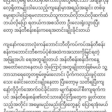
ပြောလေ့မရှိ စိတ်ထဲမှာစကားလုံးတွေစီရင်းသာ အချိန်ကုန်
လေ့ရှိတာမျိုးဒါပေသည့်ကျနော့်မှာအရည်အချင်း တစ်ခု
မွေးရာပါပြောရမလားဘယ်သူကဘယ်လိုဘယ်လိုဆက်ဆံ
ဘယ်လိုပြော ရတယ်ကအစသိတာ ဦးလေးရုံးသွားပြီး
တော့ အန်တီစန်းစန်းကရေအတင်းချိုးခိုင်းတယ်
ကျနော်ကဘောလုံးကန်ဘောင်းဘီတိုကပ်ကပ်အန်တီစန်း
စန်းကဘောင်းဘီစကပ်ပုံစံအထဲကအသားကိုမြင်ရတဲ့
အဖြူအပါး ရေအတူချိုးတယ် အန်တီစန်းစန်းဒီကနေ့
အတော်လောနေတယ် ဒါ့ကြောင့်အတူချိုးတာဖြစ်မယ် သူ့
ဘာသာရေတွေတဗွမ်းဗွမ်းလောင်း ပိုက်ကလည်းဖွင့်ထား
သေး ခေါင်းလောင်းချိုးနေတာ ပြီးတော့မှ သတိရပြီးကျ
နော့်ကိုပိုက်အောက်ဝင်ခိုင်းတာ မျက်နှာပေါ်စီးကျရက်က
ပင် အန်တီစန်းစန်း၏တင်သားဆိုင်ကြီးတွေက ချွတ်ထား
သည့်အတိုင်း အမွှေးမည်းမည်းကြီးတွေနှင့် ပြောရအုံးမယ်