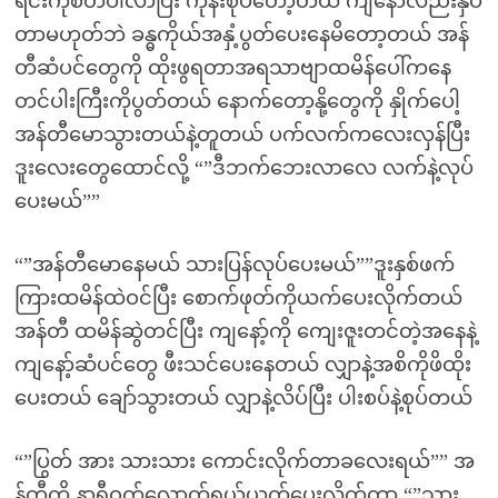
ရင်းကိုစိတ်ပါလာပြီး ကုန်းစုပ်တော့တယ် ကျနော်လည်းနှိပ်
တာမဟုတ်ဘဲ ခန္ဓကိုယ်အနှံ့ပွတ်ပေးနေမိတော့တယ် အန်
တီဆံပင်တွေကို ထိုးဖွရတာအရသာဗျာထမိန်ပေါ်ကနေ
တင်ပါးကြီးကိုပွတ်တယ် နောက်တော့နို့တွေကို နှိုက်ပေါ့
အန်တီမောသွားတယ်နဲ့တူတယ် ပက်လက်ကလေးလှန်ပြီး
ဒူးလေးတွေထောင်လို့ “”ဒီဘက်ဘေးလာလေ လက်နဲ့လုပ်
ပေးမယ်””
“”အန်တီမောနေမယ် သားပြန်လုပ်ပေးမယ်””ဒူးနှစ်ဖက်
ကြားထမိန်ထဲဝင်ပြီး စောက်ဖုတ်ကိုယက်ပေးလိုက်တယ်
အန်တီ ထမိန်ဆွဲတင်ပြီး ကျနော့်ကို ကျေးဇူးတင်တဲ့အနေနဲ့
ကျနော့်ဆံပင်တွေ ဖီးသင်ပေးနေတယ် လျှာနဲ့အစိကိုဖိထိုး
ပေးတယ် ချော်သွားတယ် လျှာနဲ့လိပ်ပြီး ပါးစပ်နဲ့စုပ်တယ်
“”ပြွတ် အား သားသား ကောင်းလိုက်တာခလေးရယ်”” အ
န်တီ့ကို နာရီဝက်လောက်ရှယ်ယက်ပေးလိုက်တာ “”သား