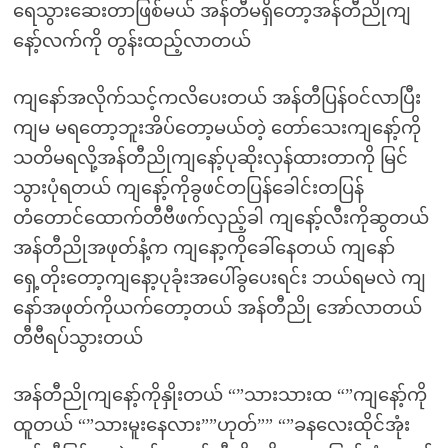
ရေသွားဆေးတာဖြစ်မယ် အန်တီမရှိတော့အန်တီညိုကျ
နော့်လက်ကို တွန်းထည့်လာတယ်
ကျနော်အလိုက်သင့်ကလိပေးတယ် အန်တီပြန်ဝင်လာပြီး
ကျမ မရတော့ဘူးအိပ်တော့မယ်တဲ့ တော်သေးကျနော့်ကို
သတိမရလို့အန်တီညိုကျနော့်ပုဆိုးလှန်ထားတာကို မြင်
သွားပုံရတယ် ကျနော့်ကိုခွဖင်တပြန်ခေါင်းတပြန်
တံတောင်ထောက်တီဗီဖက်လှည့်ခါ ကျနော့်လီးကိုဆွတယ်
အန်တီညိုအဖုတ်နံ့က ကျနော့ကိုခေါ်နေတယ် ကျနော်
ရှေ့တိုးတော့ကျနော့ပုခုံးအပေါ်ခွပေးရင်း ဘယ်ရမလဲ ကျ
နော်အဖုတ်ကိုယက်တော့တယ် အန်တီညို အော်လာတယ်
တီဗီရပ်သွားတယ်
အန်တီညိုကျနော့်ကိုနှိုးတယ် “”သားသားထ “”ကျနော့်ကို
ထူတယ် “”သားမူးနေလား””ဟုတ်”” “”ခနလေးထိုင်အုံး