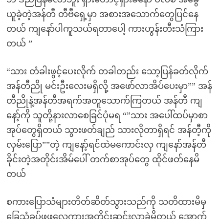
ယူခဲ့တဲ့အန်တီ တီဗီရှေ့မှာ အစားအသောက်တွေပြင်နေ
တယ် ကျနော်ပါကူသယ်ရတာပေါ့ ကားဟွန်းတီးသံကြား
တယ် ”
“သား တံခါးဖွင့်ပေးလိုက် တခါတည်း သော့ပြန်ခတ်လိုက်
အန်တီညို မင်းဦးလေးမရှိလို့ အဖော်လာအိပ်ပေးမှာ”” အန်
တီညိုနဲ့အန်တီအရက်အတူသောက်ကြတယ် အန်တီ ကျ
နော့်ကို သူတို့နားလာစေခြင်ပုံမရ “”သား အပေါ်ထပ်မှာစာ
အုပ်တွေရှိတယ် သွားဖတ်ချည် သားလိုတာရှိရင် အန်တီ့ကို
လှမ်းပြော””တဲ့ ကျနော့်ရင်ထဲမကောင်းလှ ကျနော်အန်တီ
ခိုင်းတဲ့အတိုင်းအိမ်ပေါ် တက်စာအုပ်တွေ ထိုင်ဖတ်နေမိ
တယ်
စကားပြောသံများတိတ်ဆိတ်သွားသည်ကို သတိထားမိမှ
ခြေသံခပ်ဖွဖွလှေကားအတိုင်းဆင်းလာခဲ့မိတယ် အောက်