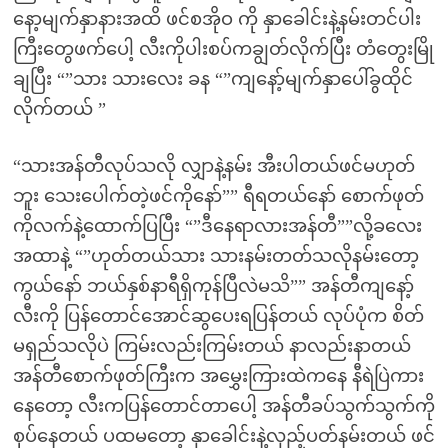
နော့မျက်နှာနားအထိ ဖင်စအိုဝ ကို နှာခေါင်းနဲ့နမ်းတင်ပါး
ကြီးတွေဖက်ပေါ့ လီးကိုပါးစပ်ကချွတ်လိုက်ပြီး တံတွေးမြို
ချပြီး “”သား သားလေး ခန “”ကျနော့်မျက်နှာပေါ်ခွထိုင်
လိုက်တယ် ”
“သားအန်တီလုပ်သလို လျှာနဲ့နမ်း အီးပါတယ်ဖင်မဟုတ်
ဘူး သေးပေါက်တဲ့ဖင်ကိုနော်”” ရီရတယ်နော် စောက်ဖုတ်
ကိုလက်နဲ့ထောက်ပြပြီး “”ဒီနေရာလားအန်တီ””လို့ခလေး
အထာနဲ့ “”ဟုတ်တယ်သား သားနမ်းတတ်သလိုနမ်းတော့
ကွယ်နော် ဘယ်နှစ်နာရီရှိကုန်ပြီလဲမသိ”” အန်တီကျနော့်
လီးကို ပြန်တောင်အောင်ဆွပေးရပြန်တယ် လုပ်ပုံက စိတ်
မရှည်သလိုပဲ ကြမ်းလည်းကြမ်းတယ် နာလည်းနာတယ်
အန်တီစောက်ဖုတ်ကြီးက အမွှေးကြားထဲကနေ နီရဲပြဲကား
နေတော့ လီးကပြန်တောင်တာပေါ့ အန်တီခပ်သွက်သွက်ကို
စုပ်နေတယ် ပထမတော့ နှာခေါင်းနဲ့လှည့်ပတ်နမ်းတယ် ဖင်