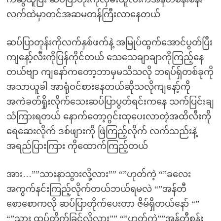
လက်ထဲမှာတင်အဆမတန်ကြီးလာနေတယ်
ဆပ်ပြာတုန်းကိုလက်နှစ်ဖက်နဲ့ အမြုပ်ထွက်အောင်ပွတ်ပြီး
ကျနော့်လီးကိုပြန်ကိုင်တယ် သေသေချာချာကိုကြည့်နေ
တယ်ဗျာ ကျနော်ကတော့ဘာမှမသိသလို ဘရပ်ရှ်တစ်ခုကို
အသာယူခါ အာရုံဝင်စားနေတယ်ဆိုသလိုကျနော့်ကို
အကဲခတ်ရှိုးလိုက်သေးဆပ်ပြာပွတ်ရင်းကနေ သက်ပြင်းချ
သံကြားရတယ် နောက်တော့ဂွင်းထုပေးလာတဲ့အထိလီးကို
ရေဆေးလိုက် ဒစ်ဖျားကို ဖြဲကြည့်လိုက် လက်သည်းနဲ့
အရည်ပြားကြား ကိုထောက်ကြည့်တယ်
အား…””သားနာသွားလို့လား”” “”ဟုတ်ကဲ့ “”ခလေး
အကွက်နင်းကြည့်လိုက်တယ်ဘယ်ရမလဲ “”အန်တီ
စောစောကလို ဆပ်ပြာတိုက်ပေးတာ ဇိမ်ရှိတယ်နော် “”
“”သား ထပ်တိုက်ခြင်လို့လား”” “”ဟုတ်ကဲ့””အန်တီစန်း