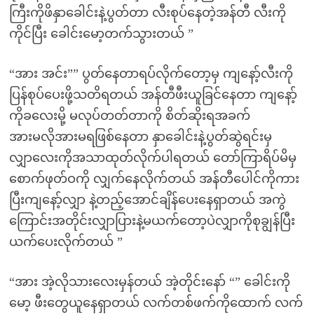
ကြီးကိုဖိနှာခေါင်းနဲ့ပွတ်တာ လီးစုပ်နေတဲ့အန်တီ လီးကို
ကိုင်ပြီး ခေါင်းမော့တက်သွားတယ် ”
“အား အင်း”” ပွတ်နေတာရပ်လိုက်တော့မှ ကျနော့်လီးကို
ပြန်စုပ်ပေးဖို့သတိရတယ် အန်တီဖီးယူခြင်နေတာ ကျနော့်
ကိုခလေးမို့ မလုပ်တတ်တာကို စိတ်ဆိုးရအခက်
အားမလိုအားမရဖြစ်နေတာ နှာခေါင်းနဲ့ပွတ်ဆွဲရင်းမှ
လျှာလေးကိုအသာထုတ်လိုက်ပါရတယ် တော်ကြာရိပ်မိမှ
စောက်ဖုတ်ဝကို လျှက်နေလိုက်တယ် အန်တီပေါင်ကိုကား
ပြီးကျနော့်လျှာ နဲ့တည့်အောင်ချိန်ပေးနေရှာတယ် အကွဲ
ကြောင်းအတိုင်းလျှာပြားနဲ့မယက်တော့ပဲလျှာကိုစုချွန်ပြီး
ယက်ပေးလိုက်တယ် ”
“အား အဲ့လိုသားလေးမှန်တယ် အဲ့တိုင်းနော် “” ခေါင်းကို
မော့ ဖီးတွေယူနေရှာတယ် လက်တစ်ဖက်ကိုထောက် လက်