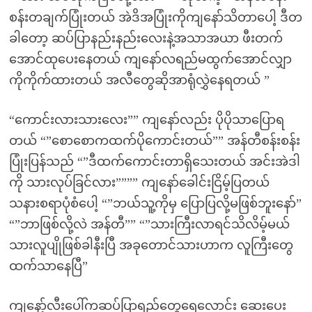
စန်းတချက်ပြုံးတယ် အဲဒိအပြုံးကိုကျနော်သိတာပေါ့ ဒီတ
ခါတော့ ဆပ်ပြာနည်းနည်းလေးနဲ့အသာအယာ ဖီးတက်
အောင်ထုပေးနေတယ် ကျနော်လရည်မထွက်အောင်လျှာ
ကိုကိုက်ထားတယ် အလီတွေဆိုအာရုံလွှဲနေရတယ် ”
“ကောင်းလားသားလေး”” ကျနော်လည်း ပိုပိုသာပြောရ
တယ် “”စောစောကထက်ပိုကောင်းတယ်”” အန်တီစန်းစန်း
ပြုံးပြန်သည် “”ဒီထက်ကောင်းတာရှိသေးတယ် အင်းအဲဒါ
ကို သားလုပ်ခြင်လား”””” ကျနော်ခေါင်းငြိမ့်ပြတယ်
သနားစရာပုံစံပေါ့ “”ဘယ်သူ့ကိုမှ ပြောပြလို့မဖြစ်ဘူးနော်”
“”ဘာဖြစ်လို့လဲ အန်တီ”” “”သားကြီးလာရင်သိလိမ့်မယ်
သားလူပျိုဖြစ်ခါနီးပြီ အခုတောင်သားဟာက လူကြီးတွေ
ထက်သာနေပြီ”
ကျနော့်လီးပေါ်ကဆပ်ပြာရည်တွေရေလောင်း ဆေးပေး