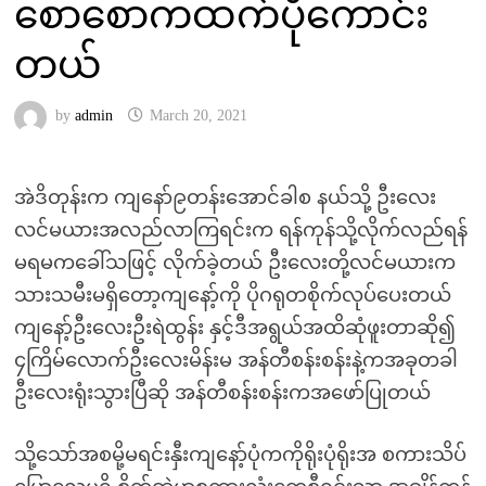
စောစောကထက်ပိုကောင်း
တယ်
by
admin
March 20, 2021
အဲဒိတုန်းက ကျနော်၉တန်းအောင်ခါစ နယ်သို့ ဦးလေး
လင်မယားအလည်လာကြရင်းက ရန်ကုန်သို့လိုက်လည်ရန်
မရမကခေါ်သဖြင့် လိုက်ခဲ့တယ် ဦးလေးတို့လင်မယားက
သားသမီးမရှိတော့ကျနော့်ကို ပိုဂရုတစိုက်လုပ်ပေးတယ်
ကျနော့်ဦးလေးဦးရဲထွန်း နှင့်ဒီအရွယ်အထိဆုံဖူးတာဆို၍
၄ကြိမ်လောက်ဦးလေးမိန်းမ အန်တီစန်းစန်းနဲ့ကအခုတခါ
ဦးလေးရုံးသွားပြီဆို အန်တီစန်းစန်းကအဖော်ပြုတယ်
သို့သော်အစမို့မရင်းနှီးကျနော့်ပုံကကိုရိုးပုံရိုးအ စကားသိပ်