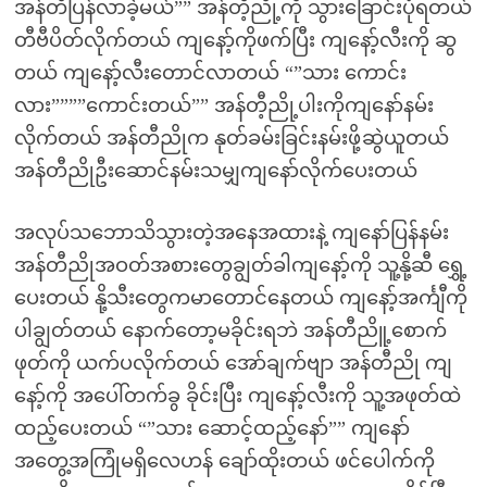
အန်တီပြန်လာခဲ့မယ်”” အန်တီ့ညို့ကို သွားခြောင်းပုံရတယ်
တီဗီပိတ်လိုက်တယ် ကျနော့်ကိုဖက်ပြီး ကျနော့်လီးကို ဆွ
တယ် ကျနော့်လီးတောင်လာတယ် “”သား ကောင်း
လား””””ကောင်းတယ်”” အန်တီ့ညို့ပါးကိုကျနော်နမ်း
လိုက်တယ် အန်တီညိုက နုတ်ခမ်းခြင်းနမ်းဖို့ဆွဲယူတယ်
အန်တီညိုဦးဆောင်နမ်းသမျှကျနော်လိုက်ပေးတယ်
အလုပ်သဘောသိသွားတဲ့အနေအထားနဲ့ ကျနော်ပြန်နမ်း
အန်တီညိုအဝတ်အစားတွေချွတ်ခါကျနော့်ကို သူ့နို့ဆီ ရွှေ့
ပေးတယ် နို့သီးတွေကမာတောင်နေတယ် ကျနော့်အင်္ကျီကို
ပါချွတ်တယ် နောက်တော့မခိုင်းရဘဲ အန်တီညိူ့စောက်
ဖုတ်ကို ယက်ပလိုက်တယ် အော်ချက်ဗျာ အန်တီညို ကျ
နော့်ကို အပေါ်တက်ခွ ခိုင်းပြီး ကျနော့်လီးကို သူ့အဖုတ်ထဲ
ထည့်ပေးတယ် “”သား ဆောင့်ထည့်နော်”” ကျနော်
အတွေ့အကြုံမရှိလေဟန် ချော်ထိုးတယ် ဖင်ပေါက်ကို