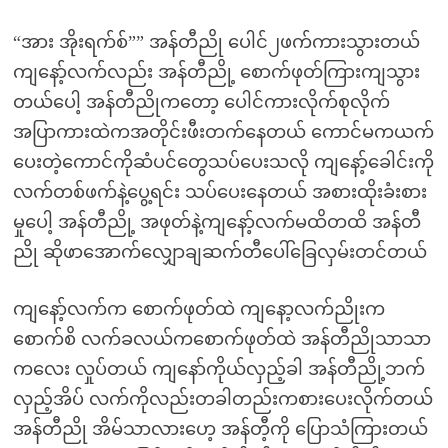
“အား အိုးရက်စ်”” အန်တီညို ပေါင်၂ဖက်ကားသွားတယ်
ကျနော့်လက်လည်း အန်တီညို့ စောက်ဖုတ်ကြားကျသွား
တယ်ပေါ့ အန်တီညိုကတော့ ပေါင်ကားလိုက်စုလိုက်
အပြာကားထဲကအတိုင်းဖီးတက်နေတယ် ကောင်မကယက်
ပေးတဲ့ကောင်ကိုဆံပင်တွေသပ်ပေးသလို ကျနော့်ခေါင်းကို
လက်တစ်ဖက်နဲ့ပွေ့ရင်း သပ်ပေးနေတယ် အစားထိုးခံးစား
မှုပေါ့ အန်တီညို့ အဖုတ်နဲ့ကျနော့်လက်မထိတထိ အန်တီ
ညို ဆိုဖာအောက်လျှောချဆက်တီပေါ်ခြေလှမ်းတင်တယ်
ကျနော့်လက်က စောက်ဖုတ်ထဲ ကျနော့လက်ညိုးက
စောက်စိ လက်ခလယ်ကစောက်ဖုတ်ထဲ အန်တီညိုသာသာ
ကလေး လှုပ်တယ် ကျနော်ကိုယ်လှည့်ခါ အန်တီညို့ဘက်
လှည့်အိပ် လက်ကိုလည်းတခါတည်းကစားပေးလိုက်တယ်
အန်တီညို အိမ်သာလားဟေ့ အန်တီ့ကို ပြောသံကြားတယ်