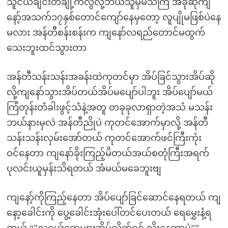
သူငယ်ချင်းတချို့ကလွဲလို့ဘယ်သူမှမသိကြ အခုဆိုကျ
နော့်အသက်၁၇နှစ်တောင်ကျော်နေမှတော့ လူပျိုမဖြစ်ပဲနေ
မလား အန်တီစန်းစန်းက ကျနော်လရည်တောင်မထွက်
သေးဘူးထင်သွားတာ
အန်တီသန်းသန်းအခန်းထဲကုတင်မှာ အိပ်ခြင်သွားအိပ်ဆို
လို့ကျနော်သွားအိပ်တယ်အိပ်မပျော်ပါဘူး အိပ်ပျော်မယ်
ကြံတုန်းတံခါးဖွင့်သံနဲ့အတူ တခုခုလာရှာတဲ့အသံ မသန်း
ဘယ်နားမှလဲ အန်တီညိုပဲ ကုတင်အောက်မှာလို့ အန်တီ
သန်းသန်းလှမ်းအော်တယ် ကုတင်အောက်ဖင်ကြီးကုံး
ဝင်နေတာ ကျနော်ခိုးကြည့်မိတယ်အယ်စတုံကြီးအရက်
ပုလင်းယူမှန်းသိရတယ် အံမယ်မခေဘူးဗျ
ကျနော့်ကိုကြည့်နေတာ အိပ်ပျော်ခြင်ဆောင်နေရတယ် ကျ
နော့ခေါင်းကို ပွေ့ခေါင်းအုံးပေါ်တင်ပေးတယ် ရေမွှေးနံ့ရ