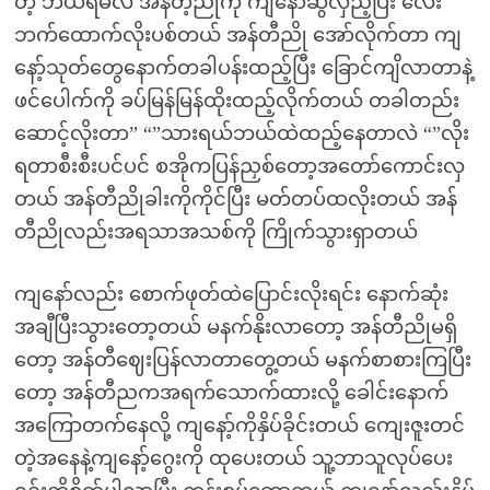
တဲ့ ဘယ်ရမလဲ အန်တီ့ညိုကို ကျနော်ဆွဲလှည့်ပြီး လေး
ဘက်ထောက်လိုးပစ်တယ် အန်တီညို အော်လိုက်တာ ကျ
နော့်သုတ်တွေနောက်တခါပန်းထည့်ပြီး ခြောင်ကျိလာတာနဲ့
ဖင်ပေါက်ကို ခပ်မြန်မြန်ထိုးထည့်လိုက်တယ် တခါတည်း
ဆောင့်လိုးတာ” “”သားရယ်ဘယ်ထဲထည့်နေတာလဲ “”လိုး
ရတာစီးစီးပင်ပင် စအိုကပြန်ညှစ်တော့အတော်ကောင်းလှ
တယ် အန်တီညိုခါးကိုကိုင်ပြီး မတ်တပ်ထလိုးတယ် အန်
တီညိုလည်းအရသာအသစ်ကို ကြိုက်သွားရှာတယ်
ကျနော်လည်း စောက်ဖုတ်ထဲပြောင်းလိုးရင်း နောက်ဆုံး
အချီပြီးသွားတော့တယ် မနက်နိုးလာတော့ အန်တီညိုမရှိ
တော့ အန်တီဈေးပြန်လာတာတွေ့တယ် မနက်စာစားကြပြီး
တော့ အန်တီညကအရက်သောက်ထားလို့ ခေါင်းနောက်
အကြောတက်နေလို့ ကျနော့်ကိုနှိပ်ခိုင်းတယ် ကျေးဇူးတင်
တဲ့အနေနဲ့ကျနော့်ဂွေးကို ထုပေးတယ် သူ့ဘာသူလုပ်ပေး