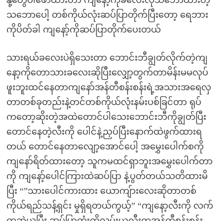
နို့တွေပါဖော်ထားတာ ကျနော့်ကိုခလေးလိုသဘောထားတဲ့
သဘောပေါ့ တစ်ကိုယ်လုံးဆပ်ပြာတိုက်ပြီးတော့ ရေဘား
ကိုပိတ်ခါ ကျနော့်ကိုဆပ်ပြာတိုက်ပေးတယ်
သားရယ်ခလေးပဲရှိသေးတာ ဘောင်းဘီချွတ်လိုက်တဲ့ကျ
နော့ကိုတောသားခလေးဆိုပြီးလျှော့တွက်တာမိန်းမမလုပ်
ဖူးဘူးထင်နေတာကျနော်အန်တီစန်းစန်းရဲ့အသားအရေလှ
တာတစ်ခုတည်းနဲ့တင်တစ်ကိုယ်လုံးနမ်းပစ်ခြင်တာ ရုပ်
ကတော့ဆိုးတဲ့အထဲတောင်ပါသေးဘောင်းဘီကိုချွတ်ပြီး
တောင်နေတဲ့လီးကို ပေါင်နဲ့ညှပ်ပြီးနောက်ထဲဖွက်ထားရ
တယ် တောင်နေတာလျော့အောင်ပေါ့ အမွှေးပေါက်စကို
ကျနော်ရိတ်ထားတော့ သူကမထင်ရှာဘူးအမွှေးပေါက်တာ
ကို ကျနော့်ပေါင်ကြားထဲဆပ်ပြာ နဲ့ပွတ်တယ်သတိထားမိ
ပြီး “”သားပေါင်ကားထား ယောကျ်ားလေးဆိုတာတစ်
ကိုယ်ရည်သန့်ရှင်း မှုရှိရတယ်ကွယ့်” “ကျနော့လီးကို လက်
ကဆွဲယူပြီး ဆပ်ပြာတုံးကိုလှမ်းယူလီးကအန်တီစန်းစန်း