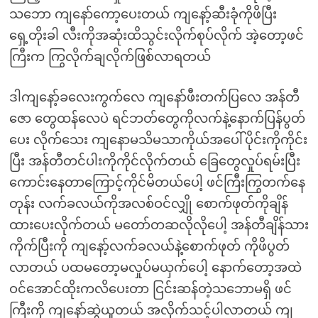
သဘော ကျနော်ကော့ပေးတယ် ကျနော့်ဆီးခုံကိုဖိပြီး
ရှေ့တိုးခါ လီးကိုအဆုံးထိသွင်းလိုက်စုပ်လိုက် အဲ့တော့ဖင်
ကြီးက ကြွလိုက်ချလိုက်ဖြစ်လာရတယ်
ဒါကျနော့်ခလေးကွက်လေ ကျနော်ဖီးတက်ပြလေ အန်တီ
ဇော တွေထန်လေပဲ ရင်ဘတ်တွေကိုလက်နဲ့နောက်ပြန်ပွတ်
ပေး လိုက်သေး ကျနောမသိမသာကိုယ်အပေါ်ပိုင်းကိုကိုင်း
ပြီး အန်တီတင်ပါးကိုကိုင်လိုက်တယ် ခြေတွေလှုပ်ရမ်းပြီး
ကောင်းနေတာကြောင့်ကိုင်မိတယ်ပေါ့ ဖင်ကြီးကြွတက်နေ
တုန်း လက်ခလယ်ကိုအလစ်ဝင်လျှို စောက်ဖုတ်ကိုချိန်
ထားပေးလိုက်တယ် မတော်တဆလိုလိုပေါ့ အန်တီချိန်သား
ကိုက်ပြီးကို ကျနော့်လက်ခလယ်နဲ့စောက်ဖုတ် ကိုဖိပွတ်
လာတယ် ပထမတော့မလှုပ်မယှက်ပေါ့ နောက်တော့အထဲ
ဝင်အောင်ထိုးကလိပေးတာ ငြင်းဆန်တဲ့သဘောမရှိ ဖင်
ကြီးကို ကျနော်ဆွဲယူတယ် အလိုက်သင့်ပါလာတယ် ကျ