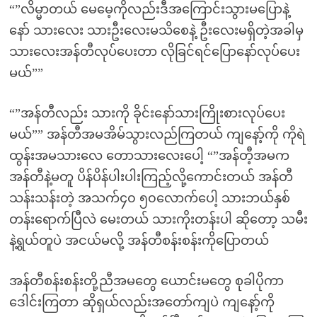
“”လိမ္မာတယ် မေမေ့ကိုလည်းဒီအကြောင်းသွားမပြောနဲ့
နော် သားလေး သားဦးလေးမသိစေနဲ့ ဦးလေးမရှိတဲ့အခါမှ
သားလေးအန်တီလုပ်ပေးတာ လိုခြင်ရင်ပြောနော်လုပ်ပေး
မယ်””
“”အန်တီလည်း သားကို ခိုင်းနော်သားကြိုးစားလုပ်ပေး
မယ်”” အန်တီအမအိမ်သွားလည်ကြတယ် ကျနော့်ကို ကိုရဲ
ထွန်းအမသားလေ တောသားလေးပေါ့ “”အန်တီ့အမက
အန်တီနဲ့မတူ ပိန်ပိန်ပါးပါးကြည့်လို့ကောင်းတယ် အန်တီ
သန်းသန်းတဲ့ အသက်၄၀ ၅၀လောက်ပေါ့ သားဘယ်နှစ်
တန်းရောက်ပြီလဲ မေးတယ် သားကိုးတန်းပါ ဆိုတော့ သမီး
နဲ့ရွယ်တူပဲ အငယ်မလို့ အန်တီစန်းစန်းကိုပြောတယ်
အန်တီစန်းစန်းတို့ညီအမတွေ ယောင်းမတွေ စုခါပိုကာ
ဒေါင်းကြတာ ဆိုရှယ်လည်းအတော်ကျပဲ ကျနော့်ကို