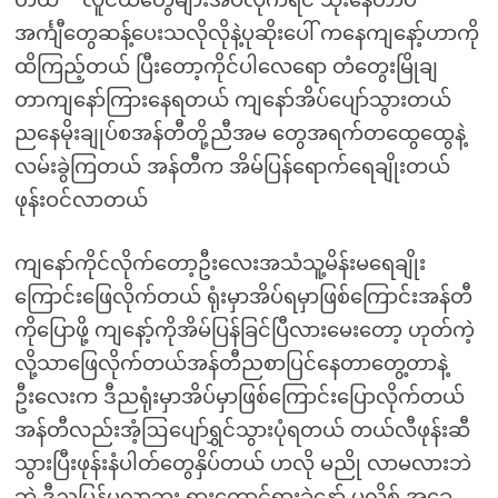
တယ် “”လူငယ်တွေများအိပ်လိုက်ရင် သိုးနေတာပဲ””
အင်္ကျီတွေဆန့်ပေးသလိုလိုနဲ့ပုဆိုးပေါ် ကနေကျနော့်ဟာကို
ထိကြည့်တယ် ပြီးတော့ကိုင်ပါလေရော တံတွေးမြိုချ
တာကျနော်ကြားနေရတယ် ကျနော်အိပ်ပျော်သွားတယ်
ညနေမိုးချုပ်စအန်တီတို့ညီအမ တွေအရက်တထွေထွေနဲ့
လမ်းခွဲကြတယ် အန်တီက အိမ်ပြန်ရောက်ရေချိုးတယ်
ဖုန်းဝင်လာတယ်
ကျနော်ကိုင်လိုက်တော့ဦးလေးအသံသူ့မိန်းမရေချိုး
ကြောင်းဖြေလိုက်တယ် ရုံးမှာအိပ်ရမှာဖြစ်ကြောင်းအန်တီ
ကိုပြောဖို့ ကျနော့်ကိုအိမ်ပြန်ခြင်ပြီလားမေးတော့ ဟုတ်ကဲ့
လို့သာဖြေလိုက်တယ်အန်တီညစာပြင်နေတာတွေ့တာနဲ့
ဦးလေးက ဒီညရုံးမှာအိပ်မှာဖြစ်ကြောင်းပြောလိုက်တယ်
အန်တီလည်းအံ့ဩပျော်ရွှင်သွားပုံရတယ် တယ်လီဖုန်းဆီ
သွားပြီးဖုန်းနံပါတ်တွေနှိပ်တယ် ဟလို မညို လာမလားဘဲ
ဘဲ ဒီညပြန်မလာဘူး ရှားတောင့်ရှားခဲနော် ပလိစ် အခွေ