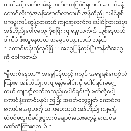
တယ်ပေါ့ ဇာတ်လမ်းနဲ့ ဟက်ကားဖြစ်ပုံရတယ် ကောင်မနဲ့
ကောင်လိုးတဲ့အခန်းရောက်လာတယ် အန်တီညို ပေါင်နှစ်
ဖက်ပူးကပ်တွန့်လာတယ် ကျနော့လက်က ပေါင်ကြားထဲမှာ
အန်တီညိုပေါင်တွေကိုစုပြီး ကျနော့လက်ကို ညှစ်နေတယ်
ဒါကိုပဲ ဖီးယူနေတယ် အခွေရပ်သွားတယ် အန်တီ
“”ကောင်းခန်းဆိုလုပ်ပြီ “” အခွေပြန်ထုပ်ပြီးအန်တီအခွေ
ကို ခေါက်တယ် ”
“မှိုတက်နေတာ”” အခွေပြန်ထည့် ဂလွပ် အခွေရစ်ကျော်သံ
ကြားရ အန်တီညိုကကျနော့်ခေါင်းကို ပေါင်ရင်းမရွေ့
တယ် ကျနော့်လက်ကလည်းပေါင်ရင်းကို ဖက်လို့ပေါ့
ကောင်နဲ့ကောင်မနမ်းကြပြီး အဝတ်တွေချွတ် ကောင်က
ကောင်မအဖုတ်ကို ယက်ပေးတယ် အန်တီညို ကျနော့်
ဆံပင်တွေကိုခပ်ဖွဖွလက်ချောင်းလေးတွေနဲ့ ကောင်မ
အော်သံကြားရတယ် ”